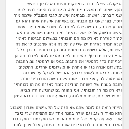
גניקולוג שיילד הרבה תינוקות והיום בא לדיון בנושא
הקשישים. זה מעגל חיים יפה. בנקודה זו הייתי רוצה לומר
שני דברים: ראשית, מבחינה אישית לגבי המנכ"ל שלמה מור
יוסף, כפי שאני גם הבנתי גם בשיחות אישיות איתו והוא גם
מביע את זה, הגישה שלו למוסד לביטוח לאומי היא באמת
גישה חדשה, אפילו אולי נועזת בציבוריות הישראלית והיא
לומר לאזרח לא רק מה הם חובותיו בתשלום הביטוח לאומי
שלא תמיד לאזרח יש שליטה על זה אלא שמנכים לו את זה
ישירות, אלא בשמירת זכויותיו ומה הן זכויותיו. בדרך כלל
גופים שגובים כסף מהציבור לא ממהרים לומר לאזרח מה הן
זכויותיו כדי להקטין את החבות במס או להקטין את החבות
בתשלום אגרה כזו או אחרת או תשלומים אחרים. התשלום
למוסד לביטוח לאומי כידוע הוא נטל לא קל על שכבות
מסוימות. לכן, אני מברך אותו על הגישה החברתית יותר.
חובה באמת של רשויות המדינה לומר לאזרח מה הן זכויותיו
ולא רק מה הן חובותיו. אני מקווה גם שהגישה הזו תביא,
בסופו של יום, לפחות תלונות, וזאת אנחנו נמדוד בבוא הזמן.
הייתי רוצה גם לומר שהנושא הזה של הקשישים שנדון השבוע
הוא מאוד חשוב וגם עולה בקנה אחד עם התפיסה שלי כיצד
אני רואה את קיומן של זכויות האדם. יש חוק יסוד: חוק כבוד
האדם וחירותו. כולם מכירים את חוק-היסוד, אבל צריך לתת