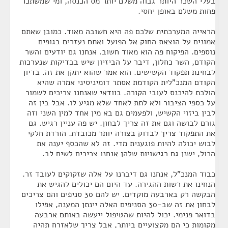
בעלי השכר היותר גבוה משלם יותר מס הכנסה, ומי שמשתכר
פחות משלם באופן יחסי.
הראייה המערכתית שלכם פה היא חשובה מאוד. כמובן שאתם
אמונים על הוצאת החוק אל הפועל ואתם נעזרים בגופים
נוספים. הפיקוח פה הוא מאוד חשוב. אנחנו גם יודעים והשר
הקודם, השר כחלון, דיבר על הביזיון שיש בבדיקות שנערכות
לבחינת תפקוד הקשישים. הוא אמר שהוא יתקן את זה. בדיון
הקודם המנכ"לית הקודמת אסתר דומיניסיני אמרה שהיא
הולכת להיכנס לעובי הקורה. בוודאי שאנחנו צריכים לשמור
על כספי הציבור ולא לתת לאחד שלא מגיע לו. אבל בין זה
לבין ביזוי הקשיש, ולפעמים גם בא מין אחד למין השני וזה
גורם לבושה וגם את זה צריך לבחון. יש פה עניין רגיש. גם
את התפקוד צריך לבדוק בצורה יותר מכובדת. הורדת חלקי
לבוש יכולה להיות פוגענית מדי. זה לא שהכסף יענה את
הכול, ישנן גם רגישויות שלהן אנחנו צריכים לשים לב.
כבוד המנכ"ל, אנחנו גם דיברנו על אלה שזקוקים לעובד זר.
הנחינו את רשות ההגירה. עד היום הם יכולים להגיש את
הבקשה רק בארבעה מוקדים. יש להם 30 סניפים והם צריכים
לבחון את זה שב-30 הסניפים האלה יינתן המענה, אפילו
בדואר פנימי. יכול להיות שהטיפול ייעשה באותם ארבעה
מקומות כי הם מקצועיים ביותר, אבל צריך שלאזרח תהיה