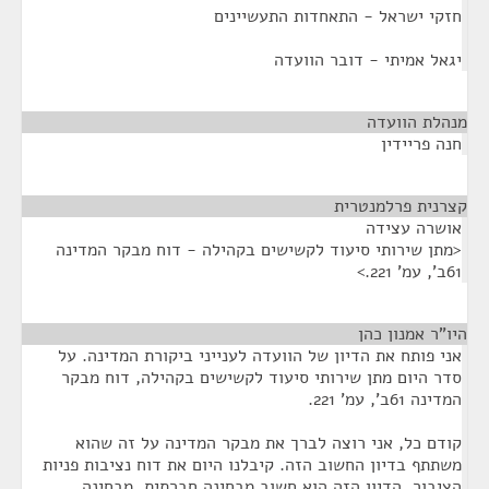
חזקי ישראל - התאחדות התעשיינים
יגאל אמיתי - דובר הוועדה
מנהלת הוועדה
¶
חנה פריידין
קצרנית פרלמנטרית
¶
אושרה עצידה
<מתן שירותי סיעוד לקשישים בקהילה - דוח מבקר המדינה
61ב', עמ' 221.>
היו"ר אמנון כהן
¶
אני פותח את הדיון של הוועדה לענייני ביקורת המדינה. על
סדר היום מתן שירותי סיעוד לקשישים בקהילה, דוח מבקר
המדינה 61ב', עמ' 221.
קודם כל, אני רוצה לברך את מבקר המדינה על זה שהוא
משתתף בדיון החשוב הזה. קיבלנו היום את דוח נציבות פניות
הציבור. הדיון הזה הוא חשוב מבחינה חברתית, מבחינה