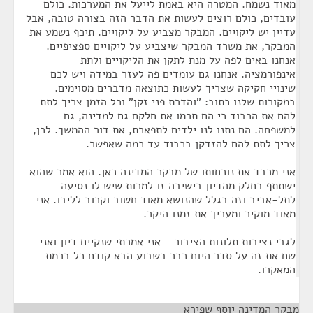
מאוד נשמח. המטרה היא באמת לייעל את המערכות. כולם
עובדים, כולם רוצים לעשות את הדבר הזה בצורה טובה, אבל
עדיין יש ליקויים. המבקר מצביע על ליקויים. תיכף נשמע את
המבקר, את משרד המבקר שיצביע על ליקויים ספציפיים.
אנחנו באים לפה על מנת לתקן את הליקויים ולתת
אינפורמציה. אנחנו גם עומדים פה לעזר במידה ויש לכם
שינויי חקיקה שצריך לעשות כתוצאה מדברים מסוימים.
במקורות שלנו כתוב: "והדרת פני זקן" וכל הזמן צריך לתת
להם את הכבוד כי הם תרמו את חלקם גם למדינה, גם
למשפחה. הם נתנו לנו ילדים לתפארת, את דור ההמשך. לכן,
צריך לתת להם להזדקן בכבוד עד כמה שאפשר.
אני מכבד את נוכחותו של מבקר המדינה כאן. הוא אמר שהוא
ישתתף בחלק מהדיון בישיבה זו למרות שיש לו נסיעה
לתל-אביב וזה בגלל שהנושא מאוד חשוב וקרוב לליבו. אני
מאוד מוקיר ומעריך את זמנו היקר.
לגבי נציבות תלונות הציבור - אני אמרתי שנקיים דיון ואני
שם את זה על סדר היום כבר בשבוע הבא קודם כל ברמת
המאקרו.
מבקר המדינה יוסף שפירא
¶