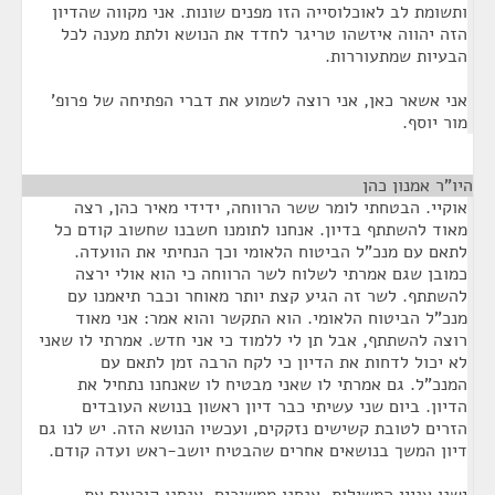
ותשומת לב לאוכלוסייה הזו מפנים שונות. אני מקווה שהדיון
הזה יהווה איזשהו טריגר לחדד את הנושא ולתת מענה לכל
הבעיות שמתעוררות.
אני אשאר כאן, אני רוצה לשמוע את דברי הפתיחה של פרופ'
מור יוסף.
היו"ר אמנון כהן
¶
אוקיי. הבטחתי לומר ששר הרווחה, ידידי מאיר כהן, רצה
מאוד להשתתף בדיון. אנחנו לתומנו חשבנו שחשוב קודם כל
לתאם עם מנכ"ל הביטוח הלאומי וכך הנחיתי את הוועדה.
כמובן שגם אמרתי לשלוח לשר הרווחה כי הוא אולי ירצה
להשתתף. לשר זה הגיע קצת יותר מאוחר וכבר תיאמנו עם
מנכ"ל הביטוח הלאומי. הוא התקשר והוא אמר: אני מאוד
רוצה להשתתף, אבל תן לי ללמוד כי אני חדש. אמרתי לו שאני
לא יכול לדחות את הדיון כי לקח הרבה זמן לתאם עם
המנכ"ל. גם אמרתי לו שאני מבטיח לו שאנחנו נתחיל את
הדיון. ביום שני עשיתי כבר דיון ראשון בנושא העובדים
הזרים לטובת קשישים נזקקים, ועכשיו הנושא הזה. יש לנו גם
דיון המשך בנושאים אחרים שהבטיח יושב-ראש ועדה קודם.