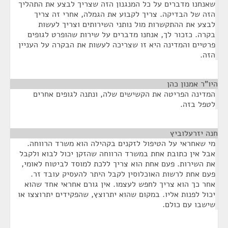
שאנחנו מדברים על כל המנגנון הזה שצריך לבצע את התהליך
הזה של הבדיקה. צריך לקבוע את הגמלה, אחרי זה צריך
לבצע את ההתקשרות מול נותני השירותים וצריך לעשות
בקרה. כזכור לך, אנחנו מדברים על שירות שהופרט לגופים
פרטיים והמדינה היא זו שצריכה לעשות את הבקרה על העניין
הזה.
היו"ר אמנון כהן
¶
המדינה הפריטה את הקשישים שלה, ונתנה לגופים אחרים
לטפל בזה.
חנה יזרעלוביץ
¶
מי שאחראי על הטיפול לזקנים בקהילה הוא משרד הרווחה.
אבל אין כתובת אחת במשרד הרווחה שהזקן יכול לבוא ולקבל
את השירות. פעם אחת הוא צריך ללכת למוסד לביטוח לאומי,
פעם אחת לרשות האוכלוסין לקבל היתר להעסיק עובד זר.
אחר כך הוא צריך לחפש לעצמו. אין גורם אחראי אחד שהוא
יכול לפנות אליו. במקום שהוא יתרוצץ, שהפקידים יתרוצצו או
שישבו עם כולם.