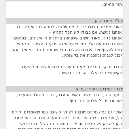
תוך תיאום.
היו"ר אמנון כהן
¶
<אני מסכים. כבודו יבדוק אם אפשר. להבא בוודאי כל דבר
אנחנו נעשה. אם כבודו לא יוכל להגיע >
אנחנו נזיז. מאוד חשוב שלפחות בדיונים הראשונים. בתיאום
איתכם וגם עם הלל נחליט על איזה פרקים נעשה דיונים על
מנת לחשוף את העבודה שלכם כדי שהאזרח גם ידע איך הוא
יכול לפנות ולהפנות את בקשותיו.
כבוד מבקר המדינה יתייחס עכשיו לנושא שירות לסיעוד
לקשישים בקהילה. אדוני, בבקשה.
מבקר המדינה יוסף שפירא
¶
בוקר טוב, כבוד יושב-ראש הוועדה, כבוד מנהלת הוועדה,
אורחנו פרופ' שלמה מור יוסף.
אולי גם כמה מילים טובות לצורך השינוי כמו שאומרים. קודם
כל, אני מברך שוב את יושב-ראש הוועדה חבר הכנסת אמנון
כהן לא רק על קבלת התפקיד החשוב הזה של יושב-ראש