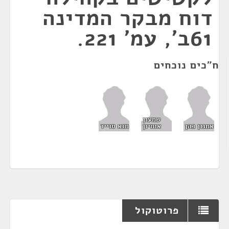
דוח מבקר המדינה
61ב', עמ' 221.
ח"כים נוכחים
שמעון
אמנון כהן
אוחיון
חנא סוייד
פרוטוקול
¶