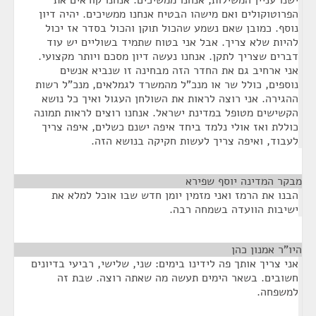
ישנו עניין המשילות, אנחנו ממשיכים. אנחנו קוראים את
הפרוטוקולים ואם מישהו הבטיח אנחנו ממשיכים. יהיה דיון
נוסף. כמובן שאם נשמע שהכול תוקן והכול בסדר אז יכול
להיות שלא צריך. אבל אני בטוח שתמיד בשוליים יש עוד
דברים שצריך לתקן. אנחנו נעשה דיון מסכם ויותר מקצועי.
אני ארחיב גם את החדר הזה מבחינה זו שנביא אנשים
נוספים, כולל שר או מנכ"ל מהמשרד לגמלאים, מנכ"ל רשות
ההגירה. אני רוצה לראות את השולחן העגול ואיך כל נושא
הקשישים מטופל במדינת ישראל. אנחנו רוצים לראות תמונה
כוללת ואז אולי נלמד ביחד איפה ישנם כשלים, איפה צריך
לעבוד, ואיפה צריך לעשות חקיקה בנושא הזה.
מבקר המדינה יוסף שפירא
¶
הבנו את הרמז ואני מזמין יומן חדש שבו אוכל למלא את
ישיבות הוועדה בשמחה רבה.
היו"ר אמנון כהן
¶
אני צריך אותך פה לידינו בימים: שני, שלישי, רביעי בדיונים
חשובים. בשאר הימים תעשה מה שאתה רוצה. שבת זה
למשפחה.