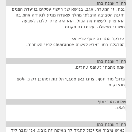
היו"ר אמנון כהן
¶
נכון, זו המטרה. אגב, בנושא של רישוי עסקים בוועדת הפנים
והגנת הסביבה הובלתי מהלך שאזרח מגיע לנקודה אחת בה
הוא צריך לעשות את הכול. הוא היה צריך ללכת לשבעה
משרדי ממשלה. עשינו גם תקנות.
<מבקר המדינה יוסף שפירא>
התרגלנו כמו בצבא לעשות clearance לפני השחרור.
היו"ר אמנון כהן
¶
אתה מתכוון לטופס טיולים.
פרופ' מור יוסף, צוינו כאן 1,400 תלונות ומתוכן רק כ-20%
מוצדקות.
שלמה מור יוסף
¶
18.6.
היו"ר אמנון כהן
¶
כאיש ציבור אני יכול להגיד לך מאיפה זה נובע. אני עובר ליד