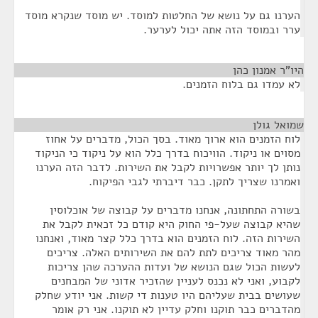
הערנו גם על נושא של החלטות למוסד. יש מוסד שנקרא מוסד
ערר ובמוסד הזה אתה יכול לערער.
היו"ר אמנון כהן
¶
לא עמדו גם בלוח הזמנים.
שמואל גולן
¶
לוח הזמנים הוא ארוך מאוד. בסך הכול, מדברים על אחוז
מסוים או ניקוד. הוויכוח בדרך כלל הוא על ניקוד כי הניקוד
נותן לך יותר אפשרויות לקבל את השירות. לדבר הזה הערנו
ואמרנו שצריך לתקן. כבר דיברתי לגבי הפיקוח.
בשורה התחתונה, אנחנו מדברים על קבוצה של אוכלוסין
שהיא קבוצה שעל-פי החוק היא קודם כל זכאית לקבל את
השירות הזה. לוח הזמנים הוא בדרך כלל קצר מאוד, ואנחנו
מהר מאוד צריכים לתת להם את השירותים האלה. צריכים
לעשות הכול שגם הנושא של ועדות ההערכה שהן צריכות
לקבוע, ואני לא נכנס לעניין שהזכיר אדוני של המבחנים
שעושים בבית שעליהם היו טענות די קשות. אני יודע שחלק
מהדברים כבר תוקנו וחלק עדיין לא תוקנו. אני רק אומר