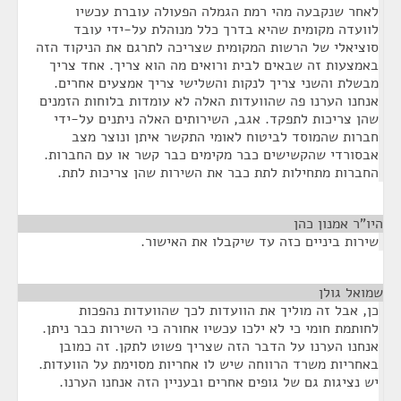
לאחר שנקבעה מהי רמת הגמלה הפעולה עוברת עכשיו
לוועדה מקומית שהיא בדרך כלל מנוהלת על-ידי עובד
סוציאלי של הרשות המקומית שצריכה לתרגם את הניקוד הזה
באמצעות זה שבאים לבית ורואים מה הוא צריך. אחד צריך
מבשלת והשני צריך לנקות והשלישי צריך אמצעים אחרים.
אנחנו הערנו פה שהוועדות האלה לא עומדות בלוחות הזמנים
שהן צריכות לתפקד. אגב, השירותים האלה ניתנים על-ידי
חברות שהמוסד לביטוח לאומי התקשר איתן ונוצר מצב
אבסורדי שהקשישים כבר מקימים כבר קשר או עם החברות.
החברות מתחילות לתת כבר את השירות שהן צריכות לתת.
היו"ר אמנון כהן
¶
שירות ביניים כזה עד שיקבלו את האישור.
שמואל גולן
¶
כן, אבל זה מוליך את הוועדות לכך שהוועדות נהפכות
לחותמת חומי כי לא ילכו עכשיו אחורה כי השירות כבר ניתן.
אנחנו הערנו על הדבר הזה שצריך פשוט לתקן. זה כמובן
באחריות משרד הרווחה שיש לו אחריות מסוימת על הוועדות.
יש נציגות גם של גופים אחרים ובעניין הזה אנחנו הערנו.