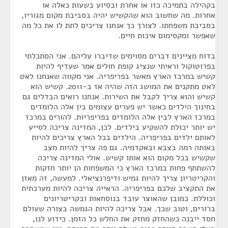
בקהילה בתמיכה כזו או אחרת ובסיוע בשעות כאלה או
אחרות. מה שחשוב הוא שהקשיש יהיה בסביבת מקום מגוריו,
בסביבת משפחתו. לצורך כך אנחנו צריכים לתת לו את כל מה
שאפשר ומקסימום איכות חיים.
בדוח מציינים דברים מסוימים שדיברו עליהם. אני הסתכלתי
בפרוטוקול וראיתי שנציג קופת חולים אמר שעדיף להיות
קשיש במרכז הארץ מאשר בפריפריה. אני מקווה שאנחנו לאט
לאט מתקנים את המושג הזה שהיה אז ב-2011. קשיש הוא
קשיש והוא צריך לקבל את השירות. אנחנו רואים הבדלים גם
בחינוך הילדים כאשר יש פערים עצומים בין אלה הלומדים
במרכז הארץ לבין אלה הלומדים בפריפריות. להורים במרכז
יש יותר יכולת להשקיע בילדים. לכן, המדינה צריכה לסייע
לאותם ילדים בפריפריה. הילדים בכל הארץ צריכים להיות
באותה רמה בצבא ובאקדמיה. גם פה צריך להיות מצב
שקשיש בכל מקום הוא אותו קשיש. אולי המדינה צריכה
להשתתף פחות במרכז הארץ כי המשפחות הן יותר חזקות
והקריטריון צריך להיות גמיש ודיפרנציאלי. למעשה, זה מאזן
את התקציב שלכם בפריפריה. הראייה צריכה להיות מערכתית
וכוללת. כמובן שהאוצר עובד בנוסחאות ובקריטריונים
ברורים, וטוב שכך. אבל צריכה להיות הגמשה בצורה שעולם
חסד ייבנה כשהחזק מחזק את החלש כל הזמן. כידוע לנו,