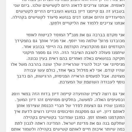
לאומית. אנחנו צריכים לדאוג היום לקשישים שלנו. ביום שני
בשבוע זה גם קיימנו דיון בנושא העובדים הזרים לקשישים
הסיעודיים והיום אנחנו דנים בנושא סיעוד לקשישים בקהילה.
אנחנו צריכים ללמוד את הליקויים ולתקן.
אני מקדם בברכה גם את מנכ"ל המוסד לביטוח לאומי
מכובדנו פרופ' שלמה מור יוסף. אני מכיר אותך גם בתפקידך
הקודמים וגם מהקדנציה הקודמת בה הייתי בכובע אחר.
שיתפנו פעולה לטובת הציבור הזה. היו גם מספר תיקוני
חקיקה בנושאים כאלה ואחרים בהם ראית בעין נכונה.
מניסיוני אני יכול להגיד שהראייה שלך שונה בהרבה משל אלו
שהיו קודם. אני לא מזלזל באף אחד, כולם עשו עבודה
מצוינת. אבל לפעמים הראייה הפנימית, הרגישות, הם נדבך
נוסף לעבודה השוטפת של המערכת.
אני גם רוצה לציין שהוועדה קיימה דיון בדוח הזה במאי 2011
ובסעיפים האלה. למעשה, בחלקים מסוימים זהו דיון המשך.
כמובן שהיו גם הצעות לסדר של חברי הכנסת שצירפו אותן
לאותם דיון. יש גם מסקנות וסיכומים והיינו רוצים לדעת איך
התקדמנו מאותו זמן. כמובן שמדובר בקשישים בקהילה
שחלקם בנה גם את מדינת ישראל. המדינה ראתה לנכון לתת
כמה שיותר איכות חיים לאותם קשישים בקהילה ולשמור אותם