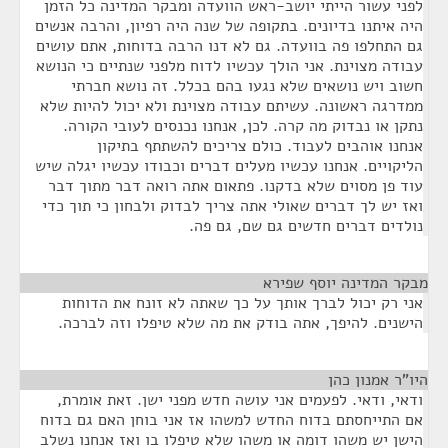
לפני עשור הייתי יושב-ראש הוועדה ומבקר המדינה כל הזמן
היה איתנו בדיונים. בתקופה של שנה היה רפיון, והרבה אנשים
גם התחלפו פה בוועדה. גם לא דנו הרבה בדוחות, אתם עושים
עבודה מצוינת. אני הולך עכשיו לדוח מלפני שנתיים כי הנושא
חשוב ויש נושאים שלא נגעו בהם בכלל. זה נושא חברתי
ממדרגה ראשונה. עשיתם עבודה מצוינת ולא יכול להיות שלא
נתקן או נבדוק מה קרה. לכן, אנחנו נכנסים לעובי הקורה.
אנחנו אוהבים לעבוד. כולם צריכים להשתתף בתיקון
הליקויים. אנחנו עכשיו מעלים דברים וכבודו עכשיו יגלה שיש
עוד פן מסוים שלא בדקנו. פתאום אתה רואה דבר מתוך דבר
ואז יש לך דברים שאולי אתה צריך לבדוק ולבחון כי תוך כדי
נולדים דברים חדשים גם שם, גם פה.
מבקר המדינה יוסף שפירא
¶
אני רק יכול לברך אותך על כך שאתה לא זונח את הדוחות
הישנים. להיפך, אתה בודק את מה שלא טיפלו וזה לברכה.
היו"ר אמנון כהן
¶
ודאי, ודאי. לפעמים אני עושה חדש מפני ישן. זאת אומרת,
אם התייחסתם בדוח החדש למשהו אז אני בוחן האם גם בדוח
הישן יש משהו דומה או משהו שלא טיפלו בו ואז אנחנו נשלב