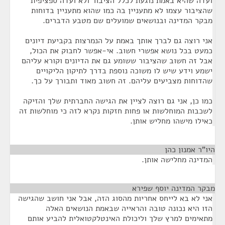
ועדה שהיא באמת נוגעת לכלל הציבור ולא ועדה ספציפית
שהציבור עצמו לא מתעניין בה כמו שהוא מתעניין בדוחות
מבקר המדינה ובנושאים שמועלים שם מטבע הדברים.
אני רוצה גם לברך אותך באמת על הנמרצות בקביעת דיונים
כמעט בכל נושא אפשרי חשוב. אי-אפשר לחבוק את הכול,
אבל זה חשוב שהציבור ששומע גם את הדיונים וקורא עליהם
ישמע וידע שיש לו משוכה נוספת בדרך לתיקון הליקויים
שהדוחות מצביעים עליהם. זה חשוב מאוד ותבורך על כך.
כמו כן, אני גם רוצה לציין את הגישה החברתית שלך והזיקה
לשכבות המוחלשות או פחות חזקות נקרא לזה כי מוחלשות זה
כאילו מישהו מחליש אותן.
היו"ר אמנון כהן
¶
המדינה מחלישה אותן.
מבקר המדינה יוסף שפירא
¶
אני לא בא לייחס אחריות מהסוג הזה, אבל אני חושב שהגישה
הזו היא נכונה טובה והראייה שבאמת הנושאים האלה
מתאימים למרץ שלך וליכולת האינטלקטואלית להביע אותם