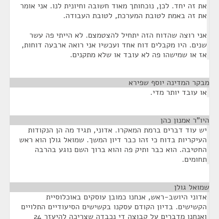
את זה יחד. לכן, נוכחותך מאוד חשובה וחיונית לנו. אני אומר
את זה באמת לטובת המערכת, לטובת העבודה.
אני רוצה שהדוח הזה יתחיל להצטמצם. לא הייתי פה עשר
שנים. היו מקבלים דוח אחד ועכשיו אני רואה ארבעה דוחות,
אז או שמישהו פה לא עובד או שלא מתקנים.
מבקר המדינה יוסף שפירא
¶
או עובד יותר מדי.
היו"ר אמנון כהן
¶
יש עוד דברים ברמת המאקרו. אדוני, תגיד מה הן הנקודות
העיקריות בדוח כי זהו כבר דיון המשך. שמואל גולן הוא ראש
החטיבה. הוא כבר ותיק פה והוא ברוך השם נוגע בהרבה
תחומים.
שמואל גולן
¶
אדוני היושב-ראש, אנחנו כמובן עוסקים באוכלוסיית
הקשישים. בדיון הקודם עסקנו בקשישים הסיעודיים התלויים
ואנחנו מדברים על קבוצה די נכבדה שצריכה להיעזר 24