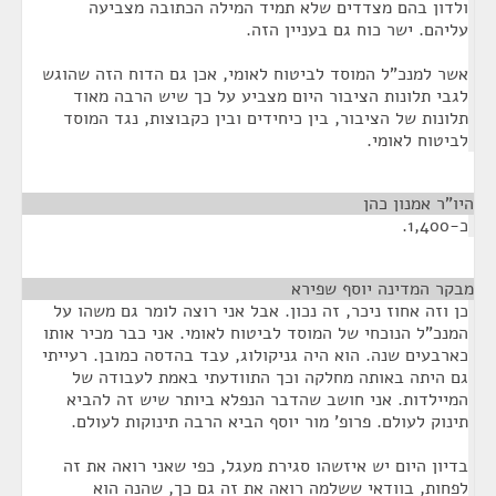
ולדון בהם מצדדים שלא תמיד המילה הכתובה מצביעה
עליהם. ישר כוח גם בעניין הזה.
אשר למנכ"ל המוסד לביטוח לאומי, אכן גם הדוח הזה שהוגש
לגבי תלונות הציבור היום מצביע על כך שיש הרבה מאוד
תלונות של הציבור, בין כיחידים ובין כקבוצות, נגד המוסד
לביטוח לאומי.
היו"ר אמנון כהן
¶
כ-1,400.
מבקר המדינה יוסף שפירא
¶
כן וזה אחוז ניכר, זה נכון. אבל אני רוצה לומר גם משהו על
המנכ"ל הנוכחי של המוסד לביטוח לאומי. אני כבר מכיר אותו
כארבעים שנה. הוא היה גניקולוג, עבד בהדסה כמובן. רעייתי
גם היתה באותה מחלקה וכך התוודעתי באמת לעבודה של
המיילדות. אני חושב שהדבר הנפלא ביותר שיש זה להביא
תינוק לעולם. פרופ' מור יוסף הביא הרבה תינוקות לעולם.
בדיון היום יש איזשהו סגירת מעגל, כפי שאני רואה את זה
לפחות, בוודאי ששלמה רואה את זה גם כך, שהנה הוא