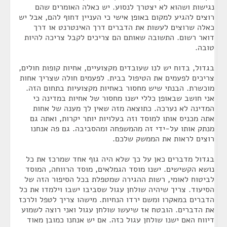
נגישות ושהוא לא יצטרך לנסוע. יש כאלה האומרים שהם
רוצים להגיע למקום באופן אישי כי העניין דחוף להם, אבל יש
כאלה שרוצים לעשות את הדברים דרך האינטרנט או דרך
דואר רשום. התשובה שאותם הם צריכים לקבל צריכה להיות
טובה.
בגדול, בדוח יש לנו שעובדים מקצועיים, אחיות קופות חולים,
צריכים לפעמים את הטיפול בבית. לפעמים חולה שצריך אחות
מוכשרת. הבנתי שיש מחסור באחיות מקצועיות בתחום הזה.
אני חושב שבאופן כללי ישנו מחסור של אחיות במדינה כי
המדינה לא נערכה. כתוצאה מזה שאין לך מענה של אחות
אתה מכניס אותו למוסד וזה בעלויות יותר יקרות, ואתה גם
מנתק אותו על-ידי זה מהמשפחה ומהסביבה. גם פה אנחנו
רוצים לראות את הממשק שלכם.
בגדול מדברים כאן על כך שלא היה גוף אחד שמרכז את כל
נושא הקשישים. ישנו מוסד הגמלאים, מוסד הרווחה, המוסד
לביטוח לאומי, רשות ההגירה שמטפלת בכל הסיפור הזה של
הסיעוד. צריך שיהיה שולחן עגול שסביבו ישבו וילמדו את כל
הדברים במאקרו ומשם ירדו הנחיות. מישהו צריך לטפל ולרכז
את הדברים. הובטח אז שיעשו שולחן עגול ואני רוצה לשמוע
דיווח האם ישנו שולחן עגול כזה. אם יש אנחנו כמובן מאוד