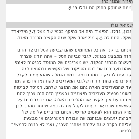
היו"ר אמנון כהן
¶
מיום שחוקק החוק הם גדלו פי 5.
שמואל גולן
¶
נכון, גדלו. הסיעוד היה אז בהיקף כספי של מעל 3.7 מיליארד
שקל. היום זה 4.5 מיליארד שקל שזה תקציב מכובד מאוד.
אנחנו בדקנו את כל התחומים שהם קביעת הסל וכיצד הדבר
הזה מתבצע בפועל. לגבי קביעת הסל - אתה יודע שצריך
לעשות מבחני תפקוד. יש מעריכים של המוסד לביטוח לאומי
שהם מעריכים את רמת התפקוד של הקשיש ובהתאם לזה
קובעים לו ניקוד מסוים ומהי רמת הגמלה שהוא אמור לקבל.
הערנו פה בתוך הדוח שלגבי המעריכים לקח זמן או פרק זמן
עד שהמעריכים האלה נתנו את התוצר שלהם. המוסד לביטוח
לאומי מפעיל מעריכים חיצוניים ובעניין הזה היה צריך לתת
את הדעת איך לקצר את ההליכים האלה. אנחנו מדברים על
קשישים שכנראה זכאים לקבל את זה כמה שיותר מהר, ולכן
פרק הזמן הוא לפעמים קריטי. אנחנו מדברים על סט של
קבוצת יועצים שבוחנת את עבודת המעריכים או מבצעת
עליהם בקרה שגם עליהם אנחנו הערנו, ואני לא רוצה להמשיך
לפרט.