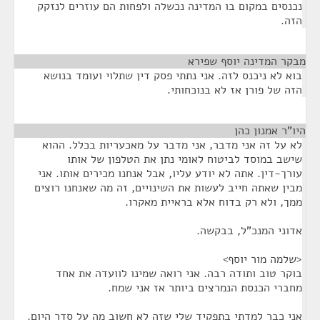
נכנסים במקום בו המדינה נכשלה ולפחות הם עוזרים לנזקק
הזה.
מבקר המדינה יוסף שפירא
¶
בוא לא ניכנס לזה. אני נתתי פסק דין שתלוי ועומד בנושא
הזה של פורן אז לא בנוכחותי.
היו"ר אמנון כהן
¶
לא על זה אני מדבר, אני מדבר על מאכעריות בכלל. ההוא
שישב במוסד לביטוח לאומי נתן את הטלפון של אותו
עורך-דין. אתה לא יודע עליו, אבל אנחנו מכירים אותו. אני
מבין שאתה חייב לעשות את השינויים, זה מה שאנחנו רוצים
ממך, ולא רק בדוח אלא בראיית מאקרו.
אדוני המנכ"ל, בבקשה.
<שלמה מור יוסף>
בוקר טוב ותודה רבה. אני רואה שמינו לוועדה את אחד
מחברי הכנסת הנמרצים ביותר אז אני שמח.
אני כבר למדתי בתפקיד שלי שזה לא חשוב מה על סדר היום.