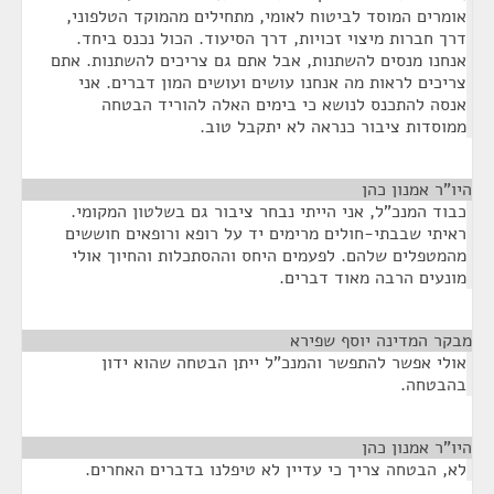
אומרים המוסד לביטוח לאומי, מתחילים מהמוקד הטלפוני,
דרך חברות מיצוי זכויות, דרך הסיעוד. הכול נכנס ביחד.
אנחנו מנסים להשתנות, אבל אתם גם צריכים להשתנות. אתם
צריכים לראות מה אנחנו עושים ועושים המון דברים. אני
אנסה להתכנס לנושא כי בימים האלה להוריד הבטחה
ממוסדות ציבור כנראה לא יתקבל טוב.
היו"ר אמנון כהן
¶
כבוד המנכ"ל, אני הייתי נבחר ציבור גם בשלטון המקומי.
ראיתי שבבתי-חולים מרימים יד על רופא ורופאים חוששים
מהמטפלים שלהם. לפעמים היחס וההסתכלות והחיוך אולי
מונעים הרבה מאוד דברים.
מבקר המדינה יוסף שפירא
¶
אולי אפשר להתפשר והמנכ"ל ייתן הבטחה שהוא ידון
בהבטחה.
היו"ר אמנון כהן
¶
לא, הבטחה צריך כי עדיין לא טיפלנו בדברים האחרים.