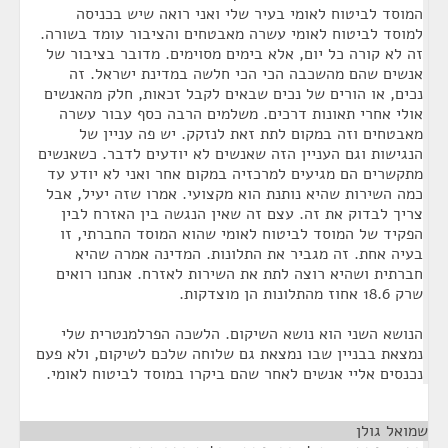
המוסד לביטוח לאומי בעיר שלי ואני רואה שיש בכניסה
למוסד לביטוח לאומי עשרה מאבטחים והציבור עומד בשורה.
זה לא קורה כל יום, אלא בימים מסוימים. מדובר בציבור של
אנשים שהם מהשכבה הכי הכי חלשה במדינת ישראל. זה
נכים, או הורים של נכים שבאים לקבל זכאות, חלק מהאנשים
אולי אחרי תאונות דרכים. משלמים הרבה כסף עבור עשרה
מאבטחים וזה במקום לתת זאת לנזקק. יש פה עניין של
הנגישות וגם העניין הזה שאנשים לא יודעים לדבר. כשאנשים
מתקשרים הם מגיעים למרכזיה במקום אחר ואני לא יודע עד
כמה השירות שהיא נותנת הוא מקצועי. אמרו שזה יעיל, אבל
צריך לבדוק את זה. עצם זה שאין הנגשה בין האזרח לבין
הפקיד של המוסד לביטוח לאומי שהוא המוסד החברתי, זו
בעיה אחת. זה מגביר את התלונות. המדינה אמרה שהיא
חברתית ושהיא רוצה לתת את השירות לאזרח. אנחנו רואים
שרק 18.6 אחוז מהתלונות הן מוצדקות.
הנושא השני הוא נושא השיקום. הלשכה הפרלמנטרית שלי
נמצאת בבניין שבו נמצאת גם שלוחה שלכם לשיקום, ולא פעם
נכנסים אליי אנשים לאחר שהם ביקרו במוסד לביטוח לאומי.
שמואל גולן
¶