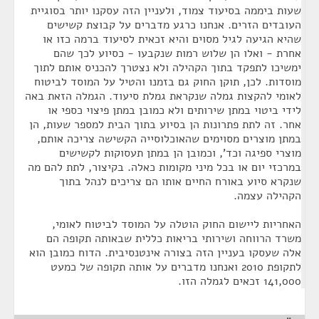
שעות ביממה בסיעוד צמוד, ולעניין הזה עסקנו יותר בסוגיית
העובדים הזרים. אנחנו כרגע מדברים על קבוצת קשישים
שהיא הגיעה לגיל מסוים והיא זכאית לסיעוד ברמה כזו או
אחרת - ואלו הן שלוש רמות שנקבעו - כסיוע לכך שהם
ימשיכו לתפקד בתוך הקהילה ולא נצטרך להכניס אותם לתוך
מוסדות. לכן, תוקן החוק גם בזמנו והטיל על המוסד לביטוח
לאומי להקצות גמלה שנקראת גמלת סיעוד. הגמלה הזאת באה
לידי ביטוי במתן שירותים ולא כמובן במתן פיצוי כספי או
אחר. זה לתת פתרונות הן בסיוע בתוך הבית למספר שעות, הן
במתן מוצרים מסוימים שהאוכלוסייה הקשישה צריכה אותם,
מוצרי ספיגה וכד', וכמובן הן במתן תעסוקות לקשישים
במרכזי יום או בכל מיני מקומות כאלה. בקיצור, לתת להם מה
שנקרא סיוע באורח החיים אותו הם צריכים לנהל בתוך
הקהילה עצמה.
האחריות ליישום החוק הוטלה על המוסד לביטוח לאומי,
משרד הרווחה ושירותי בריאות כללית שבאותה תקופה הם
אלה שעסקו בעניין הזה בצורה אינטנסיבית. הדוח כמובן הוא
לתקופת 2010 ואנחנו מדברים על אותה תקופה של כמעט
141,000 זכאים לגמלה הזו.