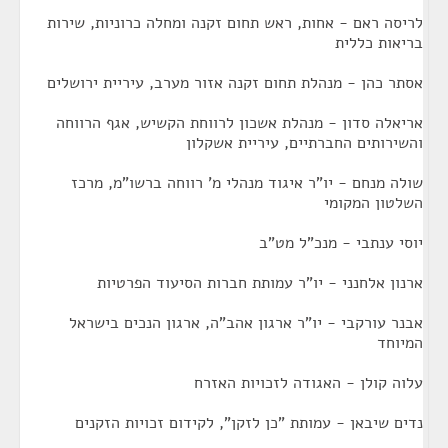
לריסה ראם - אחות, ראש תחום זקנה ומחלה כרוניות, שירות
בריאות כללית
אסתר כהן - מנהלת תחום זקנה אזור מערב, עיריית ירושלים
אריאלה סדון - מנהלת אשכון לרווחת הקשיש, אגף הרווחה
והשירותים החברתיים, עיריית אשקלון
שולה מנחם - יו"ר איגוד מנהלי מ' רווחה ברשו"מ, מרכז
השלטון המקומי
יוסי ענתבי - מנכ"ל מט"ב
ארנון אלחנני - יו"ר עמותת חברות הסיעוד הפרטיות
אבנר עורקבי - יו"ר ארגון אהב"ה, ארגון הנכים בישראל
המיוחד
עלוה קולן - האגודה לזכויות האזרח
נדים שיבאן - עמותת "כן לזקן", לקידום זכויות הזקנים