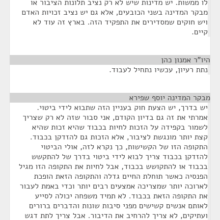
לו ממשות. יש מדינות שיש לא רק נציב תלונות הציבור או
מבקר המדינה בשני הכובעים, אלא גם יש נציב זכויות האדם
ויש חוקים שמסדירים את התפקיד הזה. בארץ זה עוד לא
קיים.
היו"ר אמנון כהן
¶
נתת רעיון, עכשיו נתחיל לעבוד.
מבקר המדינה יוסף שפירא
¶
יש בדרך, יש הצעת חוק בעניין הזה שתבוא לידי ביטוי.
אמרתי את זה גם בדיון הקודם, אני סבור שזה לא רק שצריך
לשמור בקפידה על הזכות לחיות בכבוד שהיא זכות שהיא
קצת יותר מונגשת לציבור, אלא הזכות גם להזדקן בכבוד.
התקופה הזו של הקשישות, כך נקרא לזה, אולי הביטוי
להזדקן בכבוד צריך לבוא לידי ביטוי בדרך של להתקשש
בכבוד או להתקושש בכבוד, אבל לחיות את התקופה הזו מגיל
הפנסיה כאשר תוחלת החיים גדלה והתקופה הזאת הופכת
לארוכה יותר שמצריכה אמצעים רבים יותר וכדי באמת לעבור
את התקופה הזאת בכבוד. לא תמיד משפחה יכולה לסייע
לאותם אנשים קשישים מפני סיבות שונות והדברים ברורים
ועתיקים, לא צריך להרחיב את הדיבור. אבל צריך לתת דגש