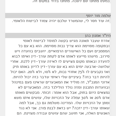
כמעט פתחנו שם לשכה. פתחנו בלוד במקום זה.
שלמה מור יוסף
¶
זה עוד חסר לי, שהמשרד שלכם יהיה צמוד לביטוח הלאומי.
היו"ר אמנון כהן
¶
אזרח שעבר תאונה מגיש בקשה למוסד לביטוח לאומי
ובתקופה מסוימת הוא צריך נכות מסוימת. הוא בא עם כל
המסמכים ועם כל האישורים הרפואיים. יושבים בוועדה ויש
סירוב. מישהו מייעץ לאותו אדם לקחת עורך-דין ואיתו לבוא
לוועדה ובאותו מקום מציעים לו לאיזה עורך-דין ללכת. אחרי
שלושה-ארבעה ימים הוא בא עם עורך-דין לדיון באותו תיק
ואז נקבעים לו 75% אחוזי נכות, לא 10%, ולא 20%. האם יכול
להיות דבר כזה? בעיניים שלי ראיתי שדבר כזה יכול להיות.
אדוני המנכ"ל, זה מוליד את המאכערים שראינו פעם במינהל
ובוועדות התכנון ומזה נולד הולילנד כזה. המאכערים לא
נמצאים היום בחוק, אבל הוא אומר: זכותי. מבקשים מאותו
אדם 20% או 30% עמלה על הזכויות שלו, עושים איתו משא
ומתן על הזכויות שלו. המדינה משלמת גם כך, אבל למה
שאותו עורך-דין יזכה? יש כזאת לבנת פורן. אני לא נגד
האנשים האלה, אני חושב שהם עושים עבודה מצוינת. הם