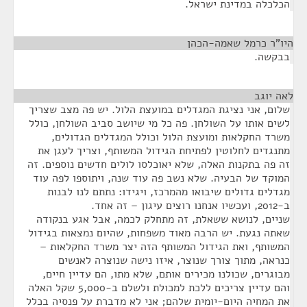
הכלכלה במדינת ישראל.
היו"ר כרמל שאמה-הכהן
¶
בבקשה.
לאה יוגב
¶
שלום, אני נציגת המגדלים במועצת הלול. יש פה מצב שצריך
לשים אותו על השולחן. פה כל מי שיושב סביב השולחן, כולל
משרד החקלאות ומועצת הלול וכולל המגדלים הגדולים,
מתנגדים לחלוטין לפתיחת הגידול המשותף, וצריך לעגן את
זה פה בתקנות האלה, שלא יאוכלסו לולים חדשים נוספים. זה
המוקד של הבעיה. שלא נשב פה עוד שנה, ויתוספו לפה עוד
מגדלים גדולים שיבואו מהמרכז, ויגידו: נתתם לנו לבנות
ב-2012, ועכשיו אנחנו רוצים עיגון – זה אחד.
שניים, לנושא ששאלת, זה מתחלק לכמה, אבל אגע בנקודה
שאתה נגעת. יש הרבה מאוד משפחות, שהיום נמצאות בגידול
המשותף, ואת הגידול המשותף הזה יצר משרד החקלאות –
כנראה, מתוך צורך שנוצר, איזו נישה שנוצרה לאנשים
מבוגרים, שכולנו מכירים אותם, שלא מתו, הם עדיין חיים,
והם עדיין צריכים ללכת למכולת ולשלם ב-5,000 שקל האלה
את המחיה היום-יומית שלהם; אני לא מדברת על פנסיה בכלל