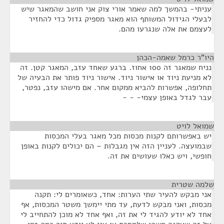
עניתי- בהמשך למה שאמר אורי צוק אני חושב שהמאגר שיש
לבעלי הגידול המשותף הוא מאגר מספיק גדול כדי להחזיר
לעצמם את אלה שנגרעו מהם.
היו"ר כרמל שאמה-הכהן
¶
נניח שמאגר זה 100 אחוז. ברגע שאחד עזב, המאגר קטן. זה
לא מניעת ניוד או אישור ניוד. אישור ניוד פותר את הבעיה של
תחלופה, אפשרות להביא ממקום אחר. אם מישהו עזב, נפטר,
עבר לגדל באופן עצמי- - -
שמואל לויט
¶
יש באפשרותם לקנות מכסות מכל מאגר בעלי המכסות
שבמועצה. לעניין הזה אין מגבלות – הם יכולים לקנות באופן
חופשי, ויש כאלו שעושים את זה.
שלמה שטרית
¶
אני מבקש להעיר שתי הערות: אחד, כשאומרים לי: תקנה
מכסות, ואני מבקש לדעת, עד מתי יימשך משטר המכסות, אף
אחד לא יודע להגיד לי את זה, ואף אחד לא מוכן להתחייב לי