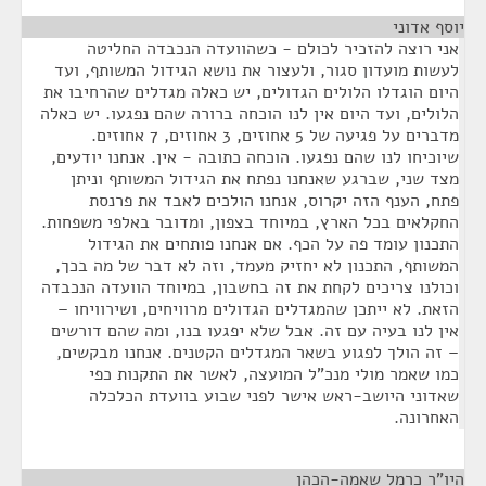
יוסף אדוני
¶
אני רוצה להזכיר לכולם - כשהוועדה הנכבדה החליטה
לעשות מועדון סגור, ולעצור את נושא הגידול המשותף, ועד
היום הוגדלו הלולים הגדולים, יש כאלה מגדלים שהרחיבו את
הלולים, ועד היום אין לנו הוכחה ברורה שהם נפגעו. יש כאלה
מדברים על פגיעה של 5 אחוזים, 3 אחוזים, 7 אחוזים.
שיוכיחו לנו שהם נפגעו. הוכחה כתובה - אין. אנחנו יודעים,
מצד שני, שברגע שאנחנו נפתח את הגידול המשותף וניתן
פתח, הענף הזה יקרוס, אנחנו הולכים לאבד את פרנסת
החקלאים בכל הארץ, במיוחד בצפון, ומדובר באלפי משפחות.
התכנון עומד פה על הכף. אם אנחנו פותחים את הגידול
המשותף, התכנון לא יחזיק מעמד, וזה לא דבר של מה בכך,
וכולנו צריכים לקחת את זה בחשבון, במיוחד הוועדה הנכבדה
הזאת. לא ייתכן שהמגדלים הגדולים מרוויחים, ושירוויחו –
אין לנו בעיה עם זה. אבל שלא יפגעו בנו, ומה שהם דורשים
– זה הולך לפגוע בשאר המגדלים הקטנים. אנחנו מבקשים,
כמו שאמר מולי מנכ"ל המועצה, לאשר את התקנות כפי
שאדוני היושב-ראש אישר לפני שבוע בוועדת הכלכלה
האחרונה.
היו"ר כרמל שאמה-הכהן
¶