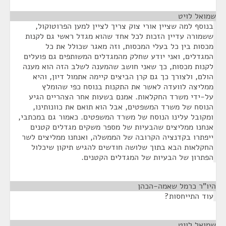
שמואל לויט
¶
בנוסף למה שציין אורי צוק צריך לציין למען הפרוטוקול,
ששמורה עדיין הזכות לכל אחד שהוא מגדל ראשי גם לקנות
מכסות בין כל בעלי המכסות, וזה מאגר שכולל את כל
המגדלים, ואני יודע שחלק מהמגדלים המשותפים גם פועלים
לקנות מכסות, כך שאני חושב שהמענה לשלב הזה הוא מענה
הולם, ולצורך כך גם קרן הביצים קיימה אתמול דיון, והיא
ממליצה לוועדה לאשר את התקנות בנוסח כפי שהומלץ
על-ידי משרד החקלאות. אמנם בשעות אחר הצהריים הגיע
הנוסח של משרד המשפטים, אבל הוא תואם את כוונותינו,
ומקובל עלינו הנוסח של משרד המשפטים. כאמור גם במכתבי,
אנחנו ממליצים שהבעיות של מספר משקים מגדלים קטנים
ייפתרו בקדנציה הקרובה של הממשלה, ואנחנו ממליצים לשר
החקלאות הבא בתוך שלושה חודשים להגיש תיקון שיכלול
הפתרון של הבעיות של המגדלים הקטנים.
היו"ר כרמל שאמה-הכהן
¶
עוד התייחסות?
שמואל לויט
¶