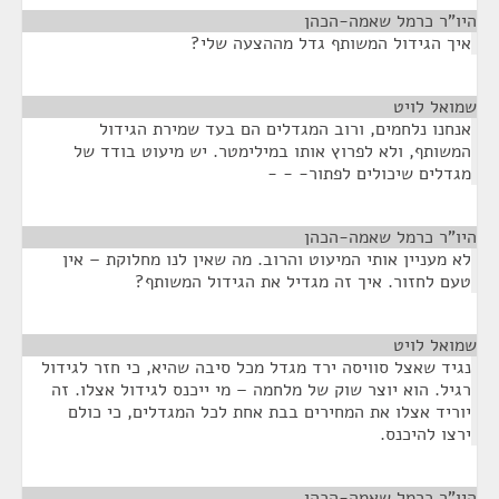
היו"ר כרמל שאמה-הכהן
¶
איך הגידול המשותף גדל מההצעה שלי?
שמואל לויט
¶
אנחנו נלחמים, ורוב המגדלים הם בעד שמירת הגידול
המשותף, ולא לפרוץ אותו במילימטר. יש מיעוט בודד של
מגדלים שיכולים לפתור- - -
היו"ר כרמל שאמה-הכהן
¶
לא מעניין אותי המיעוט והרוב. מה שאין לנו מחלוקת – אין
טעם לחזור. איך זה מגדיל את הגידול המשותף?
שמואל לויט
¶
נגיד שאצל סוויסה ירד מגדל מכל סיבה שהיא, כי חזר לגידול
רגיל. הוא יוצר שוק של מלחמה – מי ייכנס לגידול אצלו. זה
יוריד אצלו את המחירים בבת אחת לכל המגדלים, כי כולם
ירצו להיכנס.
היו"ר כרמל שאמה-הכהן
¶