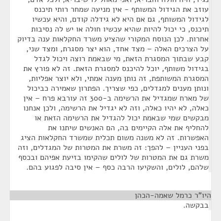
עוזב את הגידול המשותף - אין מניעה שמחר רותי תיכנס
לגידול המשותף, גם אם היא לא גידלה קודם, והיא עכשיו
תיכנס, כי יכול להיות שהיא עכשיו חולה או יש לה נסיבות
אחרות. לכן הנוסח המקורי שהציע משרד החקלאות ענה בדיוק
על הצרכים האלה – מצד אחד, הוא יצר מסגרת, ומצד שני,
קבע שבתוך המסגרת הזאת, מי שבאמת רוצה ויכול לגדל
בגידול משותף, יוכל להיכנס למסגרת הזאת. זה לא פורץ את
המסגרת המשותפת, זה נותן מענה אמתי, ולא יוצר אפליות,
ונותן מענים למגדלים, כפי שצריך. הפתרון שאמירה כביכול
של מארח שמגדיל את הרשימה ב-300 זה עורבא פרח – אין
כאלה, לא יהיו כאלה, וזה לא יגדיל את הרשימה, ולכן אנחנו
מבקשים שמי שבאמת יכול להגדיל את הרשימה הזאת או
להחליף את אלה הקיימים בה, הם האנשים שיתנו את
האפשרות. זה לא משנה משום תכלית שמשרד החקלאות הציג
בפני העניין – להפך: זה משרת את המטרות של המגדלים, וזה
משרת גם את המטרות של לולים שהקימו בזיעת אפיהם ובכסף
שלהם, לולים, והשקיעו הרבה כסף – אין סיבה לפגוע בהם.
היו"ר כרמל שאמה-הכהן
¶
בבקשה.