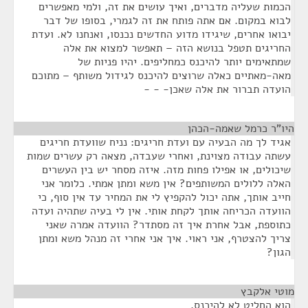
הכמות שעליה מדברים, ואיך עושים את זה, ולמי מאפשרים
לבוא במקום. אם אתה פותח את זה לגמרי, בסופו של דבר
יבואו אחרים, שיגידו מדוע החדשים נכנסו, ואנחנו לא. ועדת
החריגים תטפל בנושא הזה – תאפשר למצוא את אלה
שמתאימים יותר להיכנס כמחליפים. יהיו פניות של
מאה-מאתיים כאלה שרוצים להיכנס לגידול משותף – מתוכם
הועדה תברור את אלה שאכן- - -
היו"ר כרמל שאמה-הכהן
¶
אגיד לך מה הבעיה עם ועדת חריגים: נניח שוועדת חריגים
עשתה עבודה מצוינת, ואחרי שעבדה, מצאה רק עשרים שמות
שיכולים, או אפילו פחות מזה. איזה מסחר יש בין העשרים
האלה ללולים המשותפים? אין משא ומתן אמתי. כלומר אני
חייב אותך, אתה יכול להקפיץ לי את המחיר עד אין סוף, כי
הוועדה הכריחה אותך לקחת אותי. אין לי בעיה שתהיה ועדה
כתוספת, אבל אחרת איך זה מסתדר? הוועדה אמרה שאני
צריך להצטרף, אני ראוי. איך אני אחרי זה מנהל משא ומתן
הגון?
מוטי אלקבץ
¶
הוא החליט לא להיכנס.