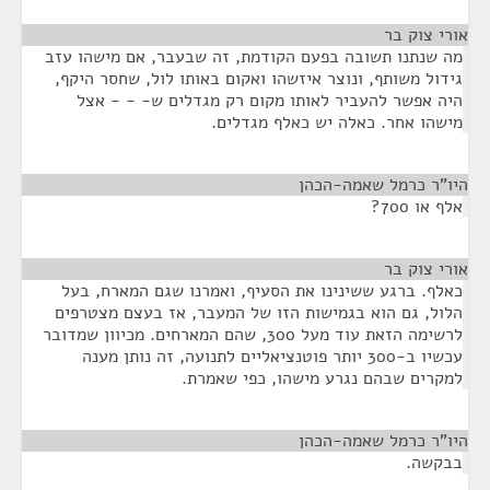
אורי צוק בר
¶
מה שנתנו תשובה בפעם הקודמת, זה שבעבר, אם מישהו עזב
גידול משותף, ונוצר איזשהו ואקום באותו לול, שחסר היקף,
היה אפשר להעביר לאותו מקום רק מגדלים ש- - - אצל
מישהו אחר. כאלה יש כאלף מגדלים.
היו"ר כרמל שאמה-הכהן
¶
אלף או 700?
אורי צוק בר
¶
כאלף. ברגע ששינינו את הסעיף, ואמרנו שגם המארח, בעל
הלול, גם הוא בגמישות הזו של המעבר, אז בעצם מצטרפים
לרשימה הזאת עוד מעל 300, שהם המארחים. מכיוון שמדובר
עכשיו ב-300 יותר פוטנציאליים לתנועה, זה נותן מענה
למקרים שבהם נגרע מישהו, כפי שאמרת.
היו"ר כרמל שאמה-הכהן
¶
בבקשה.