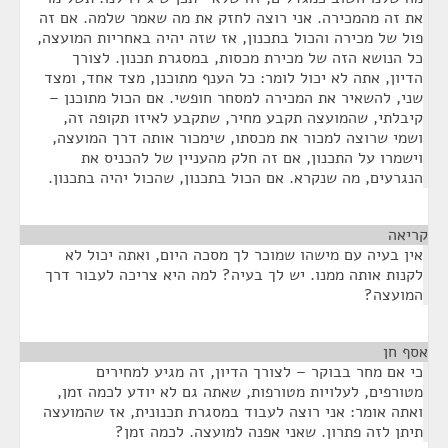
את זה מהמכירה. אני רוצה לחזק את מה שאמר שלמה. אם זה
פול של מכירה והכול בתכנון, אז שזה יהיה באחריות המועצה,
כל הנושא הזה של מכירת מכסות, במסגרת תכנון. לצורך
הדיון, אתה לא יכול לומר: כל הענף מתוכנן, מצד אחד, ומצד
שני, להשאיר את המכירה למסחר חופשי. אם הכול מתוכנן –
קיבלתי, שהמועצה תקבע מחיר, שתקבע לאיזו תקופה זה,
ושמי שרוצה למכור את מכסתו, שימכור אותה דרך המועצה,
וישמרו על התכנון, אם זה חלק מהעניין של להכניס את
הנגרעים, מה שנקרא. אם הכול בתכנון, שהכול יהיה בתכנון.
קריאה
¶
אין בעיה עם מישהו שמוכר לך מסכה היום, ואתה יכול לא
לקנות אותה ממנו. יש לך בעיה? למה היא צריכה לעבור דרך
המועצה?
אסף חן
¶
כי אם מחר בבוקר – לצורך הדיון, זה מגיע למחירים
מטורפים, לעלויות מטורפות, שאתה גם לא יודע לכמה זמן,
ואתה אומר: אני רוצה לעבוד במסגרת תכנונית, אז שהמועצה
תיתן לזה פתרון. שאני אפנה למועצה. לכמה זמן?