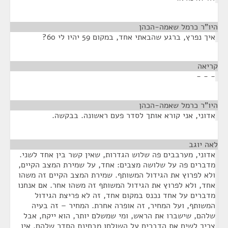
היו"ר כרמל שאמה-הכהן
¶
איך נפרץ, ברגע שהבאתי אחד, במקום 59 יהיו לי 60?
קריאה
¶
- - -
היו"ר כרמל שאמה-הכהן
¶
אדוני, אני קורא אותך לסדר פעם ראשונה. בבקשה.
לאה יוגב
¶
אדוני, מערבבים פה שלוש הגדרות, שאין קשר בין אחד לשני.
מדברים פה על שלושה מצבים: אחד, על שמירת המצב הקיים,
ולא לפרוץ את הגידול המשותף. שמירת המצב הקיים זה משהו
אחד, ולא לפרוץ את הגידול המשותף זה משהו אחר. אם אנחנו
מדברים על אחד נכנס במקום אחד, זה לא פריצת הגידול
המשותף, ועל המחיר, זה אופרה אחרת. המחיר – זה בעיה
שלהם, שישברו את הראש, ומי שמשלם יותר, הוא ייקח, אבל
צריך לשים את הדברים על השולחן מבחינת הסדר שלהם. אין