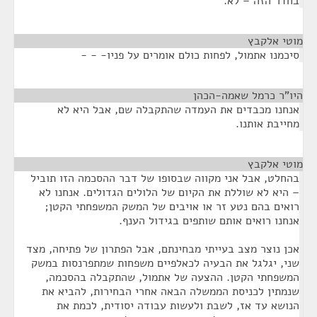
בחדר הזה – לא.
מוטי אלקבץ
¶
סיכמנו אתמול, לפחות כולם אומרים על פניו- - -
היו"ר כרמל שאמה-הכהן
¶
אנחנו מכבדים את העמדה שהתקבלה שם, אבל היא לא
מחייבת אותנו.
מוטי אלקבץ
¶
בהחלט, אבל אני מקווה שבסופו של דבר ההסכמה הזו תוביל
– היא לא שוללת את הקיום של הלולים הגדולים. אנחנו לא
רואים בהם נטע זר או אויבים של המשק המשפחתי הקטן;
אנחנו רואים אותם שותפים בגידול הענף.
אכן נוצר מצב בעייתי מבחינתם, אבל הפתרון של פתיחה, מצד
שני, יגלגל את הבעיה לכאלפיים משפחות שמתפרנסות במשק
המשפחתי הקטן. ההצעה של אתמול, שהתקבלה בהסכמה,
שנמתין לכניסת הממשלה הבאה אחרי הבחירות, להביא את
הנושא עד אז, לשבת ולעשות עבודה יסודית, לכמת את