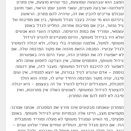
המצב הוא שבהצעה שמוצעת, כפי שהיא מוצעת, אין פתרון
לשלושה-ארבעה מצבים, שאני חושב שמן הראוי, ואני חושב
שכולם צריכים להבין את זה, שיהיה להם פתרון. הראשון
ביניהם הוא מי שהיה בעבר מגדל משותף, בין אם מסיבות של
גיל נפטר, ובין אם מסיבות אחרות, החליט לגדל באופן
עצמאי, ומוריד את כמות הרשימה. המקרה השני הוא אנשים
שלא היו בגידול משותף, והיום מעוניינים להגיע לגידול
משותף. למשל, אלמנה שנותרה בלי בעלה, ולא יכולה להמשיך
לגדל עכשיו. המכסה הזאת מהווה את מקור הפרנסה שלה. אם
לא יאפשרו לה את הפתרון הזה, שעד היום היה באפשרות
גידול משותף, וחוסמים אותה, אין הצדקה לחסום אותה ולא
לאפשר לה להיכנס לגידול המשותף. מעבר לזה, אתן דוגמה
נוספת – אדם שהגיע לגיל גבורות, או יוצא לפנסיה, אין שום
סיבה, שזה מקור הפרנסה היחיד שיש לו, ומזה הוא הולך
למכולת, והמגדלים יכולים להעיד על זה בעצמם - היא יכולה
להצטרף לגידול המשותף. לאנשים האלה אין פתרונות, ואין
סיבה לא לתת להם את הפתרון.
הפתרון שאנחנו מבקשים אינו פורץ את המסגרת. אנחנו אמרנו:
מקפיאים מצב, היינו אלה הכמויות שיש לגידול משותף. באופן
ספציפי, מי האיש שמגדל משותף לא מעלה ומוריד מהתכלית
הזו. אם היום מגדל חיים, והחליט שחיים אחרי שלוש שנים –
נגיד, היה חולה והבריא, ואני מאחל לו שיבריא, ולכל אדם,