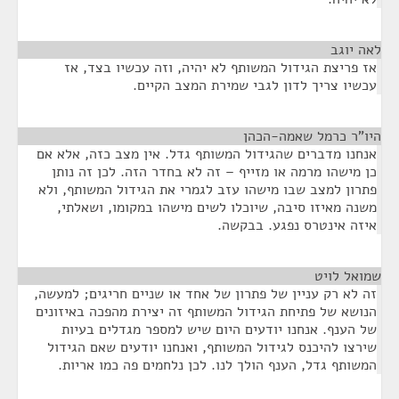
לאה יוגב
¶
אז פריצת הגידול המשותף לא יהיה, וזה עכשיו בצד, אז
עכשיו צריך לדון לגבי שמירת המצב הקיים.
היו"ר כרמל שאמה-הכהן
¶
אנחנו מדברים שהגידול המשותף גדל. אין מצב כזה, אלא אם
כן מישהו מרמה או מזייף – זה לא בחדר הזה. לכן זה נותן
פתרון למצב שבו מישהו עזב לגמרי את הגידול המשותף, ולא
משנה מאיזו סיבה, שיוכלו לשים מישהו במקומו, ושאלתי,
איזה אינטרס נפגע. בבקשה.
שמואל לויט
¶
זה לא רק עניין של פתרון של אחד או שניים חריגים; למעשה,
הנושא של פתיחת הגידול המשותף זה יצירת מהפכה באיזונים
של הענף. אנחנו יודעים היום שיש למספר מגדלים בעיות
שירצו להיכנס לגידול המשותף, ואנחנו יודעים שאם הגידול
המשותף גדל, הענף הולך לנו. לכן נלחמים פה כמו אריות.