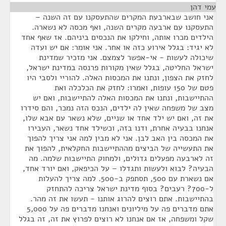
עמי דהן
¶
אני חושב שבארבעת המקרים שהתעסקנו עם זה השנה –
התעסקנו עם ארבעה מקרים השנה, ואף מכסה לא נשארה.
הילדים מכרו אותה, וחילקו את הנכסים ביניהם. אז שאף אחד
לא יגיד: בגלל אירוע כזה או אחר. אני אומר: אם יש ועדה
שיכולה לעשות - אי-אפשר לצמצם. אני מזכיר שמדינת
ישראל החליטה, בגלל שאין מקורות פרנסה במדינת ישראל,
לחזק את הצפון, ונתנו את המכסות האלה. להוריי ולסבי היו
פטם של 150 עופות, ואמרו: לחזק את הכלכלה ואת
ההתיישבות, ונתנו את המכסות האלה להתיישבות, ואם יש
מצב של משפחה שאין לה ילדים, הנכס הזה נמכר, והם סידרו
את זה, ואם יש ילד אחד או שניים, שלא נשאר עם אבא שלו,
אנחנו בבעיה אחרת, ודנו בזה, וכשילד אחד נשאר, העבירו
את המכסה בין האב לבן. אני לא מבין למה אני צריך להפוך
את התעשייה של הביצים מההתיישבות החקלאית, להפוך את
זה לארבעה מפעלים גדולים, ולמחוק התיישבות שלמה. מה
הבעיה? לבוא ולעשות ותגדלו – על הכיפאק, ואם יורד אחד,
אם נשארת עם 500, תסתפק ב-500. למה צריך להעלות
ל-700? רעבים? בסוף מדינת ישראל צריכה להתחזק
בהתיישבות. אתם רוצים להרוג אותנו - תעשו את זה מהר.
אתם מדברים פה על מיליונים ואנחנו מדברים פה על 5,000
שקל ומשפחה, אז אם אנחנו לא רוצים לפרוץ את זה, זה בגלל