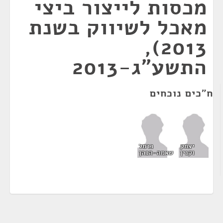
מכסות לייצור ביצי
מאכל לשיווק בשנת
2013),
התשע"ג-2013
ח"כים נוכחים
יצחק
כרמל
וקנין
שאמה-הכהן