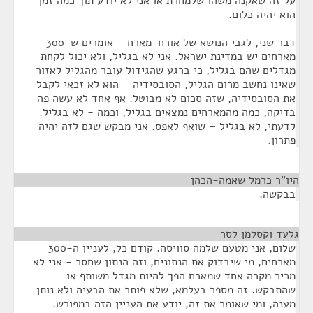
על זה שאקנה משהו שלמחרת או אני לא יודע תוך כמה זמן
הוא יהיה כלום.
דבר שני, לגבי הנושא של אורח-מארח – אומרים ש-300
מארחים יש במדינת ישראל. אני לא בגליל, ולא יכול לקחת
מגדלים שהם בגליל, כי ברגע שהגידול עובר מהגליל לאזור
שאינו נחשב מרום הגליל, הסובסידיה – הוא לא זכאי לקבל
את הסובסידיה, שזה סכום לא מבוטל. אף אחד לא עשה פה
בדיקה, כמה מהמארחים נמצאים בגליל, וכמה - לא בגליל.
לדעתי, לא בגליל – שואף לאפס. אני מבקש שגם לזה יהיה
פתרון.
היו"ר כרמל שאמה-הכהן
¶
בבקשה.
גלעד וקסלמן לסר
¶
שלום, אני מטעם שלמה סוויסה. קודם כל, לעניין ה-300
מארחים, מי שיבדוק את הנתונים, וזה הנתון שחסר - אני לא
מכיר מקרה אחד שמארח הפך להיות מגדל משותף או
שהתבקש. זה מספר בעלמא, שלא פותר את הבעיה ולא נותן
מענה, ומי שאומר את זה, יודע את העניין הזה במפורש.