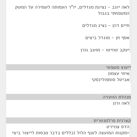
לאה יוגב - נציגת מגדלים, יו"ר העמותה לשמירה על המשק
המשפחתי בגבול
חיים דהן - נציג מגדלים
אסף חן - מוגדל ביצים
יעקב טוויטו - מושב גורן
ייעוץ משפטי
¶
איתי עצמון
אביטל סומפולינסקי
מנהלת הוועדה
¶
לאה ורון
קצרנית פרלמנטרית
¶
הדס צנוירט
<תקנות המועצה לענף הלול (כללים בדבר מכסות לייצור ביצי