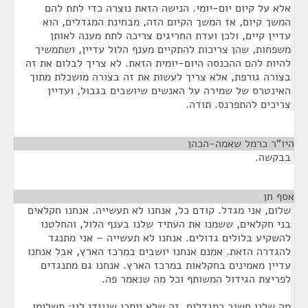
אלא על קיום יום-יומי. הנישה הזאת נוצרה כדי לתת להם
המשך קיום, אז המשך הקיום הזה, מבחינת המגדלים, הוא
עדיין קיים, ולכן ועדת החריגים צריכה לתת מענה לאותן
משפחות, שהן צריכות להתקיים מענף הלול עדיין, ושתמשיך
להיות להם ההכנסה היום-יומית הזאת. לא צריך לבלום את זה
בצורה גורפת, אלא צריך לעשות את זה בצורה מושכלת מתוך
האינטרס של שמירה על האנשים שיושבים בגבול, ועדיין
צריכים להתפרנס. תודה.
היו"ר כרמל שאמה-הכהן
¶
בבקשה.
אסף חן
¶
שלום, אני מגדל. קודם כל, אנחנו לא תעשייה. אנחנו חקלאים
בני חקלאים, ששמנו את העתיד שלנו בענף הלול, והחלטנו
להשקיע בלולים גדולים. אנחנו לא תעשייה – אני מתנגד
להגדרה הזאת. אמנם אנחנו יושבים במרכז הארץ, אבל אנחנו
עדיין מאמינים בחקלאות במרכז הארץ. אנחנו גם מתנגדים
לפריצת הגידול המשותף וכל מה שנאמר פה.
מה שלנו חשוב כמגדלים, זה שלא ייתכן שיגידו לנו: תשלימו