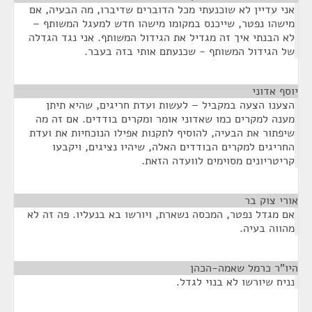
אני עדיין לא שוכנעתי מכל הדוברים שדיברו, מה הבעיה, אם
מישהו נפטר, שייכנס במקומו מישהו חדש למעגל המשותף –
לא הבנתי איך זה מגדיל את הגידול המשותף. אני נגד הגדלה
של הגידול המשותף - שכנעתם אותי בזה בעבר.
יוסף אדוני
¶
הצענו הצעה במקביל – לעשות ועדת חריגים, שהיא תיתן
מענה למקרים כמו שאדוני אומר ומקרים בודדים. אם זה מה
שיפתור את הבעיה, להוסיף לתקנות אפילו הנוכחיות את ועדת
החריגים למקרים הבודדים האלה, שיהיו נציגים, ויקבעו
קריטריונים מסוימים לוועדה הזאת.
אורי צוק בר
¶
אם מגדל נפטר, המכסה נשארת, ויורשו בא בנעליו. פה זה לא
מהווה בעיה.
היו"ר כרמל שאמה-הכהן
¶
נניח שיורשו לא בנוי לגדל.