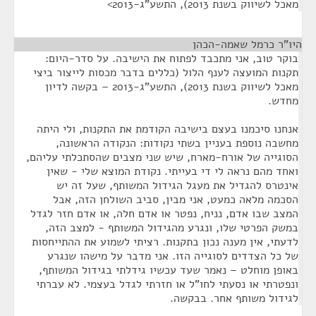
מאכל לשיווק בשנת 2013), התשע"ג-2013>
היו"ר כרמל שאמה-הכהן
¶
בוקר טוב, אני מתכבד לפתוח את הישיבה. על סדר-היום:
תקנות המועצה לענף הלול (כללים בדבר מכסות לייצור ביצי
מאכל לשיווק בשנת 2013), התשע"ג-2013 – בקשה לדיון
מחדש.
אנחנו סיכמנו בעצם בישיבה הקודמת את התקנות, ולי היתה
מחשבה נוספת בעניין בשתי נקודות: הנקודה הראשונה,
הסוגייה של אורח-מארח, שיש שני מצבים שהסתכלתי עליהם,
ואחד מהם נראה לי די בעייתי. נקודת המוצא שלי - שאין
אינטרס להגדיל את מעגל הגידול המשותף, שעל זה יש
הסכמה מלאה כמעט, אני מבין, סביב השולחן הזה, אבל
המצב שבו אדם, נניח, נפטר או אדם חלה, או אדם חזר לגדל
במשק הפרטי שלו, ונגרע מהגידול המשותף - למצב הזה,
לדעתי, אין מענה נכון בתקנות. רציתי לשמוע את ההתייחסות
של כל הצדדים לסוגייה הזו. אני מדבר על מישהו שנגרע
באופן מוחלט – נאמר שעד עכשיו גידלתי בגידול המשותף,
ונפטרתי או נסעתי לחו"ל או חזרתי לגדל בעצמי. לא עברתי
לגידול משותף אחר. בבקשה.