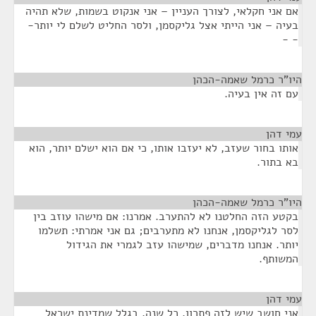
אם אני חקלאי, לצורך העניין – אני אנקוט בשמות, שלא תהיה
בעיה – אני הייתי אצל גליקסמן, ולסר החליט לשלם לי יותר-
- -
היו"ר כרמל שאמה-הכהן
¶
עם זה אין בעיה.
עמי דהן
¶
אותו בחור שעזב, לא יעזבו אותו, כי אם הוא ישלם יותר, הוא
בא בתור.
היו"ר כרמל שאמה-הכהן
¶
בקטע הזה החלטנו לא להתערב. אמרנו: אם מישהו עוזב בין
לסר לגליקסמן, אנחנו לא מתערבים; גם אני אמרתי: תשלמו
יותר. אנחנו מדברים, שמישהו עזב לגמרי את הגידול
המשותף.
עמי דהן
¶
אני חושב שיש לזה פתרון. כל שנה, בגלל שמדינת ישראל