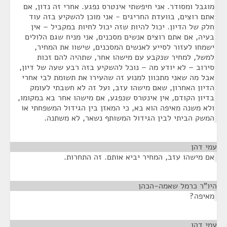
מוגבל ומסודר. אני חיפשתי אינטרס נפגע. אחרי זה נדון, אם
אתם רוצים, בוועדת החריגים - אני מוכן להשקיע בזה עוד
חלק של הדיון. יכול להיות שזה יכול לחיות במקביל – אין
בעיה, אם אתם רוצים אנשים מסכנים, אני מניח שגם הלולים
ישמחו לעזור לסייע לאנשים המסכנים, שישוו את המחיר,
למשל, למחיר שנקבע עם מישהו אחר, שתהיה להם זכות
סירוב – לא יודע מה – נוכל להשקיע בזה רבע שעה של דיון,
אבל מה שאני מתכוון למנוע זה שהעירו את תשומת לבי אחרי
הדיון האחרון, שאם מישהו עזב, ועל זה לא חשבתי לעומק
בדיון הקודם, אין אינטרס שנפגע, אם מישהו אחר בא במקומו,
ולא משנה מאיפה הוא בא, כי המאזן בין הגידול המשפחתי או
המשק הביתי לבין הגידול המשותף נשאר, לא משתנה.
עמי דהן
¶
אם מישהו עזב, המחיר יביא אותם. זה התחרות.
היו"ר כרמל שאמה-הכהן
¶
מאיפה?
עמי דהן
¶