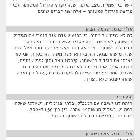
קשר בין שמירת מצב קיים, ושלא ייפרץ הגידול המשותף, לבין
פריצת הגידול המשותף – אלה שני דברים שונים.
היו"ר כרמל שאמה-הכהן
¶
זה לא עניין של מחיר, כי ברגע שאדם עזב לגמרי את הגידול
המשותף, לא משנה כמה אסכים לשלם יותר – יהיה חסר
בגידול המשותף - או יהיה חסר אצלי או יהיה חסר אצל השכן
שלי. מישהו נפגע, ולא כי הוא עשה משהו לא בסדר. אני לא
יצרתי את הגידול המשותף; קיבלנו מצב נתון לפני שנתיים,
חסמנו אותו, אמרנו: יותר לא יגדל. קיבלנו את ההסברים
שלכם, אמרנו: אנחנו שמים לו תקרת זכוכית, אבל אין סיבה
שהוא ייפגע שלא לצורך.
לאה יוגב
¶
היתה לנו ישיבה עם המנכ"ל, בלתי-פורמלית, ושאלתי שאלה:
כמה יש בגידול המשותף? אמרו: בין בין 650 ל-700.
מבחינתנו, פריצת הגידול המשותף זה 701.
היו"ר כרמל שאמה-הכהן
¶
לא יהיה.