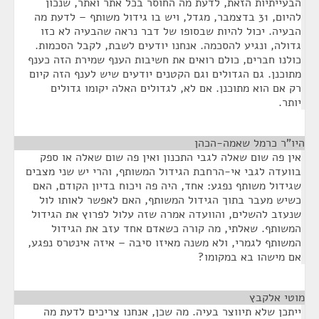
הבעייתיות הזאת, לדעת מה החוסר בכל אתר ואתר, שנכון
להיום, 31 בדצמבר, מגדל, ויש בו גידול משותף – לדעת מה
הבעיה. יכול להיות שבסופו של דבר נראה שהבעיה לא כזו
גדולה, ונגיע להסכמה. אנחנו יודעים לשבת, לקבל הסכמות.
כולנו חברים, כולם רואים את חשיבות הענף שמירת הזה כענף
מתוכנן. גם הגדולים וגם הקטנים יודעים שיש לענף הזה קיום
רק אם הוא מתוכנן. אם לא, לגדולים האלה יקומו גדולים
יותר.
היו"ר כרמל שאמה-הכהן
¶
אין פה שום שאלה לגבי התכנון ואין פה שום שאלה או ספק
בוועדה לגבי אי-הרחבת הגידול המשותף, והרי יש שני מצבים
שגידול משותף נפגע: אחד, היה פה ויכוח בדיון הקודם, האם
כשיש מעבר בתוך הגידול המשותף, האם לאפשר לאותו לול
שנעזב להשלים, והוועדה אמרה שזה עלול לפרוץ את הגידול
המשותף. שאלתי, מה קורה כשאדם אחד עזב את הגידול
המשותף לגמרי, ולא משנה מאיזו סיבה – איזה אינטרס נפגע,
אם מישהו בא במקומו?
מוטי אלקבץ
¶
ייתכן שלא תיווצר בעיה. מה שכן, אנחנו צריכים לדעת מה