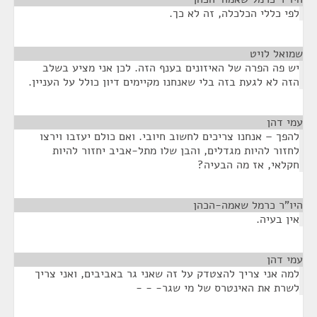
לפי כללי הכלכלה, זה לא כך.
שמואל לויט
¶
יש פה הפרה של האיזונים בענף הזה. לכן אני מציע בשלב
הזה לא לגעת בזה בלי שאנחנו מקיימים דיון כולל על העניין.
עמי דהן
¶
להפך – אנחנו צריכים לחשוב חיובי. ואם כולם יעזבו וירצו
לחזור להיות מגדלים, והבן שלו מתל-אביב יחזור להיות
חקלאי, אז מה הבעיה?
היו"ר כרמל שאמה-הכהן
¶
אין בעיה.
עמי דהן
¶
למה אני צריך להצטדק על זה שאני גר באביבים, ואני צריך
לשרת את האינטרס של מי שגר- - -