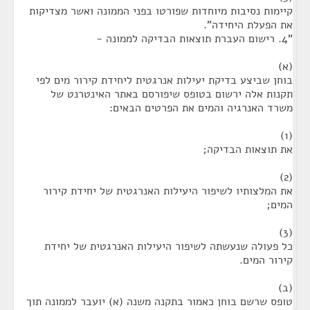
קיימות נסיבות מיוחדות שפורטו בפני הממונה ואשר מצדיקות
את הפעלת היחידה".
"4. רישום העברת תוצאות הבדיקה לממונה -
(א)
בוחן שביצע בדיקת יעילות אנרגטית ליחידת קירור מים לפי
תקנות אלה ירשום בטופס שיפורסם באתר האינטרנט של
משרד האנרגיה והמים את הפרטים הבאים:
(1)
את תוצאות הבדיקה;
(2)
את המלצותיו לשיפור היעילות האנרגטית של יחידת קירור
המים;
(3)
כל פעולה שנעשתה לשיפור היעילות האנרגטית של יחידת
קירור המים.
(ב)
טופס שרשם בוחן כאמור בתקנה משנה (א) יועבר לממונה תוך