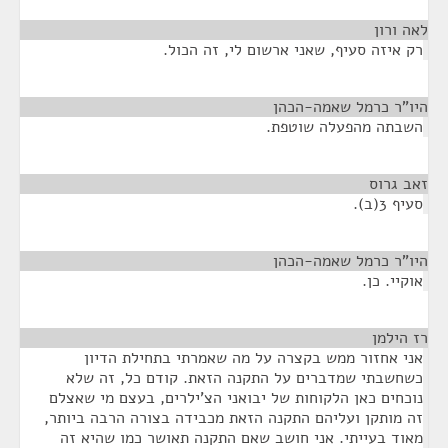
לאה ורון
¶
רק איזה סעיף, שאני ארשום לי, זה הכול.
היו"ר כרמל שאמה-הכהן
¶
השבתה מהפעלה שוטפת.
זאב גרוס
¶
סעיף 3(ב).
היו"ר כרמל שאמה-הכהן
¶
אוקיי. כן.
רז הילמן
¶
אני אחזור ממש בקצרה על מה שאמרתי בתחילת הדיון
כשחשבתי שמדברים על התקנה הזאת. קודם כל, זה שלא
נוכחים כאן הלקוחות של יבואני הצ'ילרים, בעצם מי שאצלם
זה מותקן ועליהם התקנה הזאת מכבידה בצורה הרבה ביותר,
מאוד בעייתי. אני חושב שאם התקנה תאושר כמו שהיא זה