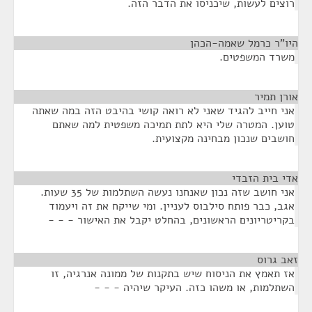
רוצים לעשות, שיכניסו את הדבר הזה.
היו"ר כרמל שאמה-הכהן
¶
משרד המשפטים.
אורן תמיר
¶
אני חייב להגיד שאני לא רואה קושי בהיבט הזה במה שאתה
טוען. המטרה שלי היא לתת תמיכה משפטית למה שאתם
חושבים שנכון מבחינה מקצועית.
אדי בית הזבדי
¶
אני חושב שזה נכון שאנחנו נעשה השתלמות של 35 שעות.
אגב, כבר פותח סילבוס לעניין. ומי שייקח את זה ויעמוד
בקריטריונים הראשונים, בהחלט יקבל את האישור - - -
זאב גרוס
¶
אז תאמץ את הניסוח שיש בתקנות של ממונה אנרגיה, זו
השתלמות, או משהו כזה. העיקר שיהיה - - -