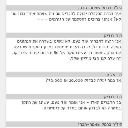
היו"ר כרמל שאמה-הכהן
¶
איך ועדת הכלכלה יכולה להכריע אם מה שאתה אומר נכון או
לא? אנחנו צריכים להסתמך על הגורמים - - -
דוד רודיק
¶
אני רוצה להבהיר עוד פעם, לא עשינו בשררה את הנתונים
האלה. קודם כל, ישבה ועדת מומחים במכון התקנים שקבעה
את התקן. ואחר כך עשינו סקר של 80 יחידות קירור שנבדקו.
זה עלה לנו חצי מיליון שקל.
רז הילמן
¶
אז כמה יעלה לבדוק 20,000 או 30,000?
דוד רודיק
¶
כל הדברים האלו – אני אומר עוד פעם, עשינו את התקן
במטרה לא לבדוק אותם בחדר קלורימטריה.
היו"ר כרמל שאמה-הכהן
¶