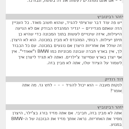
- - אם אתם מסוגלים לעשות את זה בשטח, תבורכו.
יזהר רבינוביץ
¶
יש פה עוד דבר שרציתי להגיד, שהוא חשוב מאוד. כל העניין
הזה שאתם מגדירים – יגדיר המהנדס הבודק אם לא הגיעה
היעילות, איזה שינויים לעשות בתוך המכונה כדי שהיא כן
תיתן יעילות. רבותי, המהנדס לא מבין במכונה. הוא לא היצרן.
זה שולל את אחריות היצרן אם נוגעים במכונה. עם כל הכבוד
לך, אין בארץ חברה שבונה מכוניות כמו BMW ו"אאודי". אין
אף יצרן בארץ שמייצר צ'ילרים. ואתה לא תגיד ליצרן איך
לשמור על הציוד שלו, אתה לא מבין בזה.
דוד רודיק
¶
לנקות מעבה – הוא יכול להגיד - - - לחץ גז. מה אתה
אומר?
יזהר רבינוביץ
¶
אתה לא מבין בזה, חביבי. אם אתה מזיז בורג בצ'ילר, היצרן
מסיר את האחריות. נראה אותך מזיז את הבוכנה של ה-BMW
במנוע.