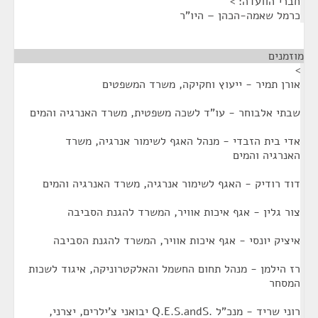
חברי הוועדה: >
כרמל שאמה-הכהן – היו"ר
מוזמנים
¶
>
אורן תמיר - ייעוץ וחקיקה, משרד המשפטים
שבתי אלבוחר - עו"ד לשכה משפטית, משרד האנרגיה והמים
אדי בית הזבדי - מנהל האגף לשימור אנרגיה, משרד
האנרגיה והמים
דוד רודיק - האגף לשימור אנרגיה, משרד האנרגיה והמים
צור גלין - אגף איכות אוויר, המשרד להגנת הסביבה
איציק יונסי - אגף איכות אוויר, המשרד להגנת הסביבה
רז הילמן - מנהל תחום החשמל והאלקטרוניקה, איגוד לשכות
המסחר
רוני שריד - מנכ"ל .Q.E.S.andS יבואני צ'ילרים, יצרני,