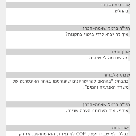
אדי בית הזבדי
¶
בהחלט.
היו"ר כרמל שאמה-הכהן
¶
איך זה יבוא לידי ביטוי בתקנות?
אורן תמיר
¶
מה שנדמה לי שיהיה - - -
שבתי אלבוחר
¶
כתבתי: "בהתאם לקריטריונים שיפורסמו באתר האינטרנט של
משרד האנרגיה והמים".
היו"ר כרמל שאמה-הכהן
¶
אוקיי. עוד הערות? הערה שנייה.
זאב גרוס
¶
ככלל, למיטב ידיעתי, COP לא נמדד, הוא מחושב. אז רק