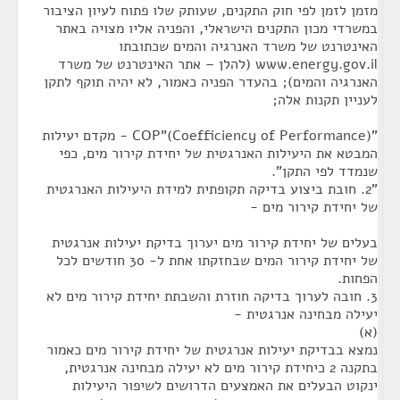
מזמן לזמן לפי חוק התקנים, שעותק שלו פתוח לעיון הציבור
במשרדי מכון התקנים הישראלי, והפניה אליו מצויה באתר
האינטרנט של משרד האנרגיה והמים שכתובתו
www.energy.gov.il (להלן – אתר האינטרנט של משרד
האנרגיה והמים); בהעדר הפניה כאמור, לא יהיה תוקף לתקן
לעניין תקנות אלה;
"COP"(Coefficiency of Performance) - מקדם יעילות
המבטא את היעילות האנרגטית של יחידת קירור מים, כפי
שנמדד לפי התקן".
"2. חובת ביצוע בדיקה תקופתית למידת היעילות האנרגטית
של יחידת קירור מים -
בעלים של יחידת קירור מים יערוך בדיקת יעילות אנרגטית
של יחידת קירור המים שבחזקתו אחת ל- 30 חודשים לכל
הפחות.
3. חובה לערוך בדיקה חוזרת והשבתת יחידת קירור מים לא
יעילה מבחינה אנרגטית -
(א)
נמצא בבדיקת יעילות אנרגטית של יחידת קירור מים כאמור
בתקנה 2 כיחידת קירור מים לא יעילה מבחינה אנרגטית,
ינקוט הבעלים את האמצעים הדרושים לשיפור היעילות