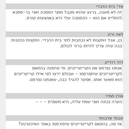
אדי בית הזבדי
¶
זה לא משנה, ברגע שהוא מקבל ממני הסמכה ואני בר-סמכא
להחליט אם הוא – ההסמכה שלי היא באמצעות קורס.
לאה ורון
¶
כן, אבל התקנות לא נכתבות למר בית הזבדי. התקנות נכתבות
ככה שזה צריך להיות ברור לכולם.
דוד רודיק
¶
אנחנו נפרסם את הקריטריונים. מי שימונה בהתאם
לקריטריונים שיתפרסמו – שכולם ידעו לפי אילו קריטריונים
הוא מאשר אותו. אפשר להגיד ככה, שאנחנו נפרסם.
אורן תמיר
¶
הערה נכונה ואני שמח עליה, היא משפרת - - -
שבתי אלבוחר
¶
אז מה, בהתאם לקריטריונים שיפורסמו באתר האינטרנט?