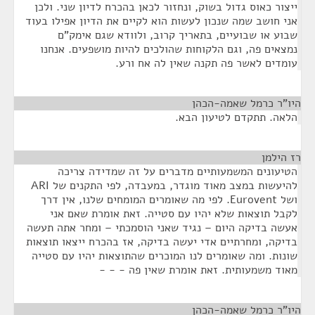
ייצור כאוס גדול בשוק, ונחזור לכאן בהכרח לדיון שני. ולכן
אני חושב שמה שנכון לעשות הוא לקיים את הדיון אפילו בעוד
שבוע או שבועיים, בתאריך קרוב, ולוודא שגם אימק"ם
נמצאים פה, וגם הלקוחות שהולכים להיות מושפעים. אנחנו
עומדים לאשר פה תקנה שאין לה אח ורע.
היו"ר כרמל שאמה-הכהן
¶
הלאה. תתקדם לטיעון הבא.
רז הילמן
¶
הטיעונים המשמעותיים מדברים על זה שמדידה צריכה
להיעשות במצב מאוד מוגדר, במעבדה, לפי התקנים של ARI
ושל Eurovent. לפי מה שאומרים המומחים שלנו, אין דרך
לקבל תוצאות שלא יהיו עם סטייה. זאת אומרת שאם אני
אעשה בדיקה היום – נגיד שאני הוסמכתי – ומחר אתה תעשה
בדיקה, ומחרתיים אדי יעשה בדיקה, אז בהכרח ייצאו תוצאות
שונות. ומה שאומרים לנו המוכרים שהתוצאות יהיו עם סטייה
מאוד משמעותית. זאת אומרת שאין פה - - -
היו"ר כרמל שאמה-הכהן
¶