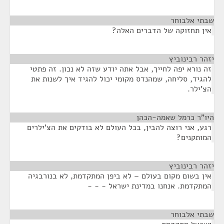
שבתי אלבוחר
¶
אין תחזוקה של הדברים האלה?
יזהר רבינוביץ
¶
זה נורא יפה לחייך, אבל אתה יודע שזה לא נכון. זה פתטי
להגיד, סליחה, שמהנדס מקומי יכול להגיד איך לשנות את
הצ'ילר.
היו"ר כרמל שאמה-הכהן
¶
רגע, אני רוצה להבין, בכל העולם לא בודקים את הצ'ילרים
המותקנים?
יזהר רבינוביץ
¶
אין בשום מקום בעולם – לא ביפן המתקדמת, לא בנורבגיה
המתקדמת. אנחנו במדינת ישראל - - -
שבתי אלבוחר
¶