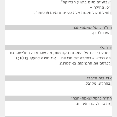
שבועיים מיום ביצוע הבדיקה".
"6. תחילה -
תחילתן של תקנות אלה 90 ימים מיום פרסומן".
היו"ר כרמל שאמה-הכהן
¶
הערות? כן.
צור גלין
¶
כמו שדיברנו על התקנות הקודמות, מה שהוועדה החליטה, גם
פה נבקש שבמקרה של חריגות – אני מפנה לסעיף 3(ג)(3) –
לפרסם את ההנמקות באינטרנט.
אדי בית הזבדי
¶
בהחלט, מקובל.
היו"ר כרמל שאמה-הכהן
¶
זה ברור. עוד הערות.