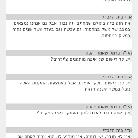
אדי בית הזבדי
¶
אין חוק כזה בעולם שמחייב, זה נכון. אבל גם אנחנו נמצאים
במצב של משק במחסור. גם עכשיו וגם בעוד עשר שנים נהיה
במשק במחסור.
היו"ר כרמל שאמה-הכהן
¶
יש לך רישום של איפה מותקנים צ'ילרים?
אדי בית הזבדי
¶
יש לנו רישום, חלקי אומנם, אבל באמצעות התקנות האלה
נוכל במשך השנה הזאת - - -
היו"ר כרמל שאמה-הכהן
¶
איך אתה חודר לאדם לתוך העסק, באיזה מקרה?
אדי בית הזבדי
¶
אני לא חודר. יש דוחות. אני מודיע לו, הוא צריך לקחת את