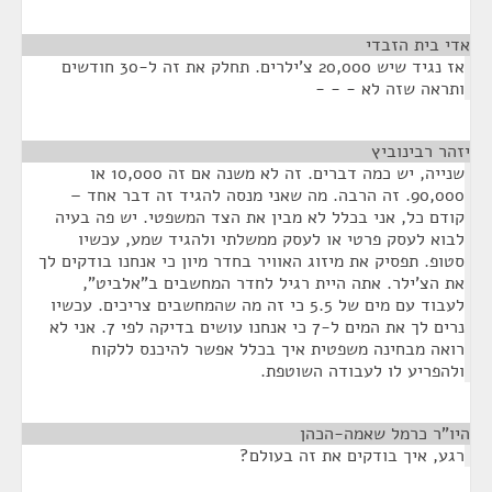
אדי בית הזבדי
¶
אז נגיד שיש 20,000 צ'ילרים. תחלק את זה ל-30 חודשים
ותראה שזה לא - - -
יזהר רבינוביץ
¶
שנייה, יש כמה דברים. זה לא משנה אם זה 10,000 או
90,000. זה הרבה. מה שאני מנסה להגיד זה דבר אחד –
קודם כל, אני בכלל לא מבין את הצד המשפטי. יש פה בעיה
לבוא לעסק פרטי או לעסק ממשלתי ולהגיד שמע, עכשיו
סטופ. תפסיק את מיזוג האוויר בחדר מיון כי אנחנו בודקים לך
את הצ'ילר. אתה היית רגיל לחדר המחשבים ב"אלביט",
לעבוד עם מים של 5.5 כי זה מה שהמחשבים צריכים. עכשיו
נרים לך את המים ל-7 כי אנחנו עושים בדיקה לפי 7. אני לא
רואה מבחינה משפטית איך בכלל אפשר להיכנס ללקוח
ולהפריע לו לעבודה השוטפת.
היו"ר כרמל שאמה-הכהן
¶
רגע, איך בודקים את זה בעולם?