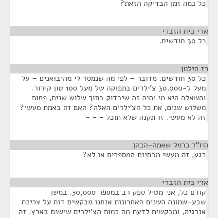
כל כמה זמן הבדיקה הזאת?
אדי בית הזבדי
¶
כל 30 חודשים.
רז הילמן
¶
כל 30 חודשים. מדובר – לפי מה שנמסר לי מהיבואנים – על
מעל ל-30,000 צ'ילרים בתפוקה של מעל 100 טון קירור.
והשאלה היא מי יהיה זה שיבדוק בתוך שלוש שנים, פחות
משלוש שנים, את כל הצ'ילרים האלה? האם זה באמת מעשי?
זה לא מעשי. זו תקנה שלא תוכל - - -
היו"ר כרמל שאמה-הכהן
¶
רגע, זה מעשי מבחינת המספרים או לא?
אדי בית הזבדי
¶
קודם כל, אני מטיל ספק רב במספר 30,000. במשך
שבע-שמונה השנים האחרונות אנחנו מבקשים דוח על צריכת
אנרגיה, ומבקשים לדעת מה כמות הצ'ילרים שישנם בארץ. זה