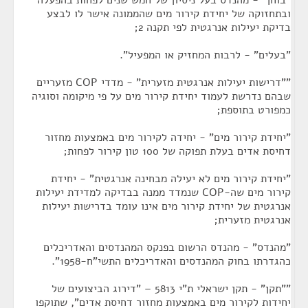
"בוחן" - מהנדס בעל ניסיון של חמש שנים לפחות בהפעלה
ובתחזוקה של יחידת קירור מים שהממונה אישר לו לבצע
בדיקת יעילות אנרגטית לפי תקנה 2;
"בעלים" - לרבות המחזיק או המפעיל".
""דרישות יעילות אנרגטית מזערית" - מדדי COP מזעריים
שבהם נדרשת לעמוד יחידת קירור מים על פי מיקומה וסוגיה
כמפורט בתוספת;
"יחידת קירור מים" - יחידה לקירור מים באמצעות מחזור
דחיסת אדים בעלת תפוקה של 100 טון קירור לפחות;
"יחידת קירור מים לא יעילה מבחינה אנרגטית" - יחידת
קירור מים שה-COP שנמדד ממנה בבדיקה למדידת יעילות
אנרגטית של יחידת קירור מים אינו עומד בדרישות יעילות
אנרגטית מזערית;
"מהנדס" - מהנדס הרשום בפנקס המהנדסים והאדריכלים
כהגדרתו בחוק המהנדסים והאדריכלים התשי"ח-1958".
""תקן" - תקן ישראלי ת"י 5813 – "דירוג הביצועים של
יחידות לקירור מים באמצעות מחזור דחיסת אדים", שתוקפו