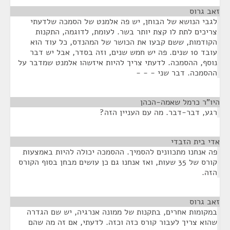
זאב גרוס
¶
לגבי הנושא של הבוחן, יש פה אלמנט של הסמכה שלדעתי
צריכים לתת לו קצת יותר בשר. לעומת, לדוגמה, התקנות
הקודמות, ששם קבעו את הכושר של המהנדס, כל עוד הוא
עובד 10 שנים. פה יש חמש שנים, וזה בסדר, אבל יש דבר
נוסף, ההסמכה. לדעתי צריך להיות איזשהו אלמנט שמדבר על
ההסמכה. דבר שני - - -
היו"ר כרמל שאמה-הכהן
¶
רגע, דבר-דבר. מה עם העניין הזה?
אדי בית הזבדי
¶
פה אנחנו מתכוונים להסמיך. ההסמכה יכולה להיות באמצעות
קורס של 35 שעות, ואז אנחנו גם כן עושים מבחן בסוף הקורס
הזה.
זאב גרוס
¶
במקומות אחרים, בתקנות של ממונה אנרגיה, יש שם הגדרה
שהוא צריך לעבור קורס כזה וכזה. לדעתי, אם זה מה שהם