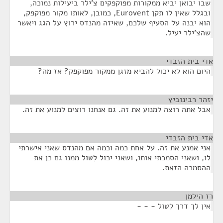
שבו יבואן יביא ממקורות מפוקפקים צ'ילר ביעילות נמוכה,
ובגלל שאין לו תקן Eurovent, כמובן, לאותו מקור מפוקפק,
הוא יבנה על הסעיף שלכם, שאיזה מהנדס ירוץ על הגג ויאשר
שהצ'ילר יעיל.
אדי בית הזבדי
¶
היום הוא לא יכול להביא מזגן ממקור מפוקפק? אז מה?
יזהר רבינוביץ
¶
אבל אתה רוצה למנוע את זה. גם אנחנו רוצים למנוע את זה.
אדי בית הזבדי
¶
אני אמנע את זה. על אחת כמה וכמה אם מהנדס שאני אישרתי
לו, ושאני הסמכתי אותו, ושאני יכול לִטּול ממנו גם כן את
ההסמכה הזאת.
רז הילמן
¶
אין לך דרך לִטּול - - -