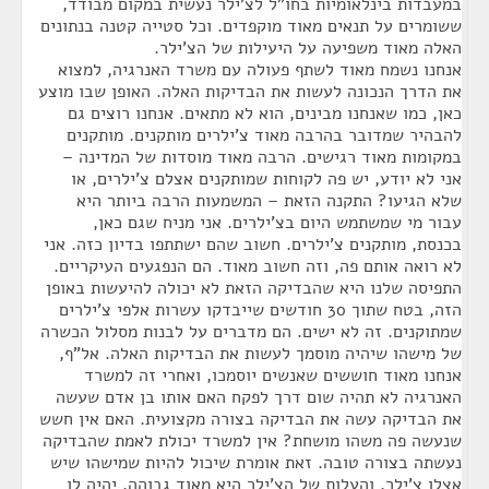
במעבדות בינלאומיות בחו"ל לצ'ילר נעשית במקום מבודד,
ששומרים על תנאים מאוד מוקפדים. וכל סטייה קטנה בנתונים
האלה מאוד משפיעה על היעילות של הצ'ילר.
אנחנו נשמח מאוד לשתף פעולה עם משרד האנרגיה, למצוא
את הדרך הנכונה לעשות את הבדיקות האלה. האופן שבו מוצע
כאן, כמו שאנחנו מבינים, הוא לא מתאים. אנחנו רוצים גם
להבהיר שמדובר בהרבה מאוד צ'ילרים מותקנים. מותקנים
במקומות מאוד רגישים. הרבה מאוד מוסדות של המדינה –
אני לא יודע, יש פה לקוחות שמותקנים אצלם צ'ילרים, או
שלא הגיעו? התקנה הזאת – המשמעות הרבה ביותר היא
עבור מי שמשתמש היום בצ'ילרים. אני מניח שגם כאן,
בכנסת, מותקנים צ'ילרים. חשוב שהם ישתתפו בדיון כזה. אני
לא רואה אותם פה, וזה חשוב מאוד. הם הנפגעים העיקריים.
התפיסה שלנו היא שהבדיקה הזאת לא יכולה להיעשות באופן
הזה, בטח שתוך 30 חודשים שייבדקו עשרות אלפי צ'ילרים
שמתוקנים. זה לא ישים. הם מדברים על לבנות מסלול הכשרה
של מישהו שיהיה מוסמך לעשות את הבדיקות האלה. אל"ף,
אנחנו מאוד חוששים שאנשים יוסמכו, ואחרי זה למשרד
האנרגיה לא תהיה שום דרך לפקח האם אותו בן אדם שעשה
את הבדיקה עשה את הבדיקה בצורה מקצועית. האם אין חשש
שנעשה פה משהו מושחת? אין למשרד יכולת לאמת שהבדיקה
נעשתה בצורה טובה. זאת אומרת שיכול להיות שמישהו שיש
אצלו צ'ילר, והעלות של הצ'ילר היא מאוד גבוהה, יהיה לו