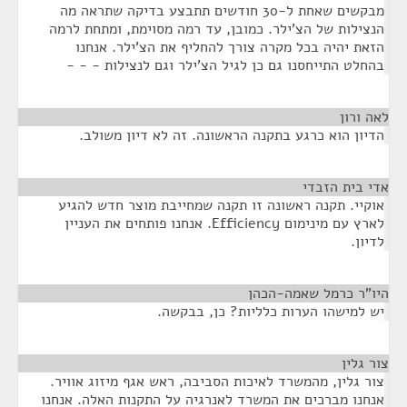
מבקשים שאחת ל-30 חודשים תתבצע בדיקה שתראה מה
הנצילות של הצ'ילר. כמובן, עד רמה מסוימת, ומתחת לרמה
הזאת יהיה בכל מקרה צורך להחליף את הצ'ילר. אנחנו
בהחלט התייחסנו גם כן לגיל הצ'ילר וגם לנצילות - - -
לאה ורון
¶
הדיון הוא כרגע בתקנה הראשונה. זה לא דיון משולב.
אדי בית הזבדי
¶
אוקיי. תקנה ראשונה זו תקנה שמחייבת מוצר חדש להגיע
לארץ עם מינימום Efficiency. אנחנו פותחים את העניין
לדיון.
היו"ר כרמל שאמה-הכהן
¶
יש למישהו הערות כלליות? כן, בבקשה.
צור גלין
¶
צור גלין, מהמשרד לאיכות הסביבה, ראש אגף מיזוג אוויר.
אנחנו מברכים את המשרד לאנרגיה על התקנות האלה. אנחנו