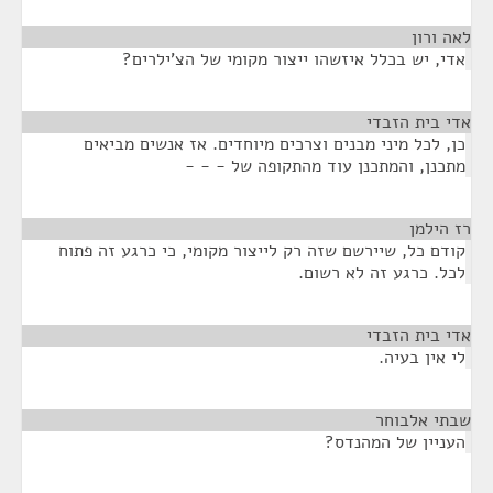
לאה ורון
¶
אדי, יש בכלל איזשהו ייצור מקומי של הצ'ילרים?
אדי בית הזבדי
¶
כן, לכל מיני מבנים וצרכים מיוחדים. אז אנשים מביאים
מתכנן, והמתכנן עוד מהתקופה של - - -
רז הילמן
¶
קודם כל, שיירשם שזה רק לייצור מקומי, כי כרגע זה פתוח
לכל. כרגע זה לא רשום.
אדי בית הזבדי
¶
לי אין בעיה.
שבתי אלבוחר
¶
העניין של המהנדס?