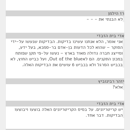
רז הילמן
¶
לא הבנתי את - - -
אדי בית הזבדי
¶
אני אומר, הלא אנחנו עשינו בדיקות. הבדיקות שנעשו על-ידי
הסוקר – שהוא לכל הדעות בן-אדם בר-סמכא, בעל ידע,
ומייצג חברה גדולה מאוד בארץ – נעשו על-פי תקן שפותח
במכון התקנים. הם לאOut of the blue, ועל כביש החוץ, לא
בכביש הסרגל ולא בכביש 6 עושים את הבדיקות האלה.
יזהר רבינוביץ
¶
אלא?
אדי בית הזבדי
¶
יש קריטריונים. על בסיס הקריטריונים האלה בוצעו ויבוצעו
הבדיקות. דבר אחד.