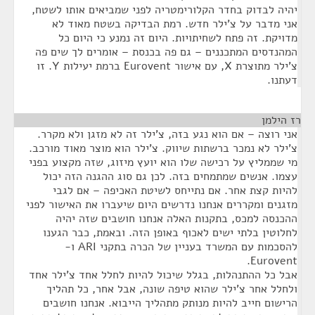
יהיה לבדוק בחדר הקלורימטריה לפני שמביאים אותו לשטח,
אני מדבר על צ'ילר חדש. רמת הבדיקה בשטח מאוד לא
מדויקת. זה פתח לשחיתויות. היום זה נמנע כי היום כל
המהנדסים המתכננים – גם פה בכנסת – אומרים לך שים פה
צ'ילר מתוצרת X, עם אישור Eurovent ברמת יעילות Y. זו
דעתנו.
רז הילמן
¶
אני רוצה – אם הוא נגע בזה, צ'ילר זה לא מזגן ולא מקרר.
צ'ילר לא נמכר ברשתות שיווק. צ'ילר הוא מוצר מאוד מורכב.
מי שממליץ על רכישה שלו הוא יועץ מיזוג, שזה מקצוע בפני
עצמו. אנשים שמתמחים בזה. לכן גם סוג ההגנה הזה יכול
להיות קצת אחר. אם נתייחס לשיטת האכיפה – אם לגבי
מזגנים ומקררים אנחנו נדרשים היום שיעברו את האישור לפני
ההכנסה למכס, בתקנות האלה אנחנו חושבים שזה יהיה
לחלוטין בלתי ישים לאכוף באופן הזה. ובאמת, כבר הגענו
להסכמות עם המשרד בעניין של הכרה בתקני ARI ו-
Eurovent.
אבל כל ההתנהלות, בגלל שיכול להיות לחלל אחד צ'ילר אחד
ולחלל אחר צ'ילר שהוא טיפה שונה, אבל אחר, כל תהליך
הרישום חייב להיות מנותק מתהליך הייבוא. אנחנו חושבים