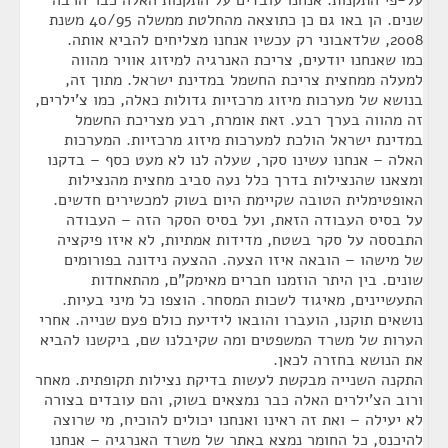
על-פי התקנות. אנחנו עובדים על התקנות האלה כבר הרבה
שנים. הן באו גם כן כתוצאה מהחלטת ממשלה 40/95 משנת
2008, שלדאבוני רק עכשיו אנחנו מצליחים להביא אותה.
כמו שאנחנו יודעים, צריכת האנרגיה למיזוג אוויר מהווה
למעלה ממחצית צריכת החשמל במדינת ישראל. מתוך זה,
בנושא של מערכות מיזוג מרכזיות גדולות כאלה, כמו צ'ילרים,
זה מהווה בערך רבע. זאת אומרת, רבע מצריכת החשמל
במדינת ישראל הולכת למערכות מיזוג מרכזיות. המערכות
האלה – אנחנו עשינו סקר, שעלה לנו לא מעט כסף – בדקנו
ומצאנו שהנצילות בדרך כלל נעה סביב מחצית מהנצילות
האופטימלית הטובה שקיימת היום בשוק למכשירים חדשים.
על בסיס העבודה הזאת, ועל בסיס הסקר הזה – העבודה
התבססה על סקר בשטח, מדידות אמתיות, לא איזו פיקציה
של מישהו – הובאה איזו הצעה. ההצעה נידונה בפורומים
שונים. בין היתר הוזמנו חברים מאימק"ם, מהתאחדות
התעשיינים, מאיגוד לשכות המסחר. הוצפו כל מיני בעיות.
נושאים תוקנו, הועברו והובאו לידיעת כולם פעם שנייה. אחרי
הערות של משרד המשפטים ומה שקיבלנו שם, ביקשנו להביא
את הנושא בחזרה לכאן.
התקנה השנייה מבקשת לעשות בדיקת נצילות תקופתית. מאחר
ורוב הצ'ילרים האלה כבר נמצאים בשוק, והם עובדים בצורה
לא יעילה – ואת זה ראינו ואנחנו יכולים להוכיח, מי שרוצה
להיכנס, כל החומר נמצא באתר של משרד האנרגיה – אנחנו