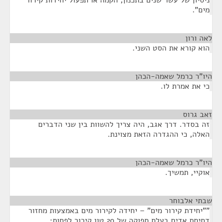
ניסיון של עשר שנים בתכנון, הקמה או תפעול יחידות קירור
מים".
לאה ורון
¶
הוא קורא את הסט השני.
היו"ר כרמל שאמה-הכהן
¶
כי את אמרת לו.
זאב גרוס
¶
זה בסדר. דרך אגב, היה צריך להשוות בין שני הדברים
האלה, כי ההגדרה הזאת מצוינת.
היו"ר כרמל שאמה-הכהן
¶
אוקיי, תמשיך.
שבתי אלבוחר
¶
""יחידת קירור מים" – יחידה לקירור מים באמצעות מחזור
דחיסת אדים בעלת תפוקה של 20 טון קירור לפחות;