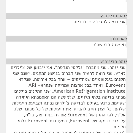
יזהר רבינוביץ
¶
אני רוצה להגיד שני דברים.
לאה ורון
¶
מי אתה בבקשה?
יזהר רבינוביץ
¶
אני יזהר. אני מחברת "גלקסי הנדסה". אני ייבואן של צ'ילרים
לארץ. אני רוצה להעיר שני דברים בנושא התקנים. ישנם שני
תקנים בינלאומיים שמחזיקים – אחד בכל אירופה, שנקרא
Eurovent, ואחד בכל ארצות אמריקה שנקראARI –
American Refrigeration Institute. שני התקנים כוללים
מכוני בדיקה בלתי תלויים, שלמעשה הם האסמכתא היחידה
שקיימת כרגע בעולם לבדיקת צ'ילרים נכונה וקביעת היעילות
שלהם. כל יצרן חייב להגדיר את היעילות של כל מכונה שלו,
אל"ף, לפי התקן של Eurovent אם זה באירופה, בי"ת,
על-ידי בדיקה של Eurovent, במעבדות Eurovent בלתי
תלויות.
לכן הדרישה שלנו אומרת להסתמך אך ורק על בדיקת מעבדה