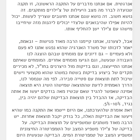
אנרגטית. אם אנחנו מדברים על התקנה הראשונה, זו תקנה
שנועדה לברר מה מצב היעילות של צ'ילרים מותקנים. זה
נושא חשוב. זה נושא שגם אנחנו חושבים שצריך לעשות. יכול
להיות אפילו שהיבואנים שלצדי יכולים ליהנות מזה שיחייבו
מישהו עם צ'ילר ישן להחליף אותו.
אבל, לצערנו, אנחנו קיימנו הרבה מאוד פגישות – ובאמת,
יאמר לזכותו של משרד האנרגיה שהוא נפגש אתנו לא פעם
ולא פעמיים – גם דיונים עם מומחים שבהם הוצגה לנו
העבודה שנעשה, וגם הגיעו מומחים אחרים. המומחים שאיתם
אנחנו התייעצנו, וגם בדיקות מול היצרנים בחו"ל, לא מכירים
תקדים של ביצוע בדיקות בשטח כמשהו שהוא מקצועי וישים
שיכול לתת תוצאות עם סטייה סבירה. לפי מה שנמסר לנו,
הדרך האמתית לדעת שהתוצאה שמישהו השיג היא תוצאה
אמינה שאפשר להגיד שאם עכשיו מאה בודקים יעשו את אותה
הבדיקה, אז ההבדל בין תוצאות הבדיקות שלהם יהיה בין,
נגיד, 10%-5%.
זאת אומרת שלהערכתנו, אם היום יישמו את התקנה כמו שהיא
ויעשו את הבדיקות האלה, כל בודק יקבל תוצאות אחרות. יש
הרבה מאוד משתנים שמשפיעים על תוצאות הבדיקה. על
בדיקה של צ'ילר משפיע המצב של הטמפרטורה החיצונית
ומשפיע המצב של טמפרטורת המים. הבדיקה שנעשית היום