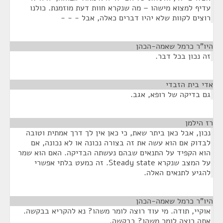
עדיף למצוא מישהו – מה שנקרא חוות דעת מוזמנת. כולנו
רוצים לקוות שלא יהיו דברים כאלה, אבל - - -
היו"ר כרמל שאמה-הכהן
¶
זה נכון בכל דבר.
אדי בית הזבדי
¶
גם בדיקה של רופא, אגב.
רז הילמן
¶
נכון, אבל כאן ביתר שאת, כי כאן אין לך דרך אמתית וטובה
לבדוק אם הוא עשה את זה בצורה נכונה או לא נכונה, אם
הוא הקפיד על התנאים שבהם נעשתה הבדיקה. האם הוא שמר
על המצב שנקרא Steady state. זה כמעט בלתי אפשרי
להגיע לתנאים האלה.
היו"ר כרמל שאמה-הכהן
¶
אוקיי, תודה. מי עוד רוצה לומר משהו? נא להקריא בבקשה.
אתה רוצה לומר משהו? בבקשה.