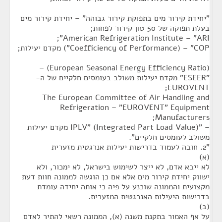
"יחידת קירור מים בתפוקת קירור גבוהה" – יחידת קירור מים
בעלת תפוקה של 50 טון קירור לפחות;
American Refrigeration Institute – "ARI";
Coefficiency of Performance) – "COP") מקדם יעילות;
(European Seasonal Energy Efficiency Ratio) –
"ESEER" מקדם יעילות משולב בעומסים חלקיים של ה-
EUROVENT;
The European Committee of Air Handling and
Refrigeration – "EUROVENT" Equipment
Manufacturers;
– "IPLV" (Integrated Part Load Value) מקדם יעילות
משולב לעומסים חלקיים".
"2. חובה לעמוד בדרישות יעילות אנרגטית מזערית
(א)
לא ייבא אדם, לא ייצר לשימוש בישראל, לא ימכור, ולא
ישווק יחידת קירור מים אלא אם כן הוגשה לממונה חוות דעת
מקצועית והממונה שוכנע על פיה כי אותה יחידה עומדת
בדרישות היעילות האנרגטית המזערית.
(ב)
על אף האמור בתקנת משנה (א), הממונה רשאי להתיר לאדם