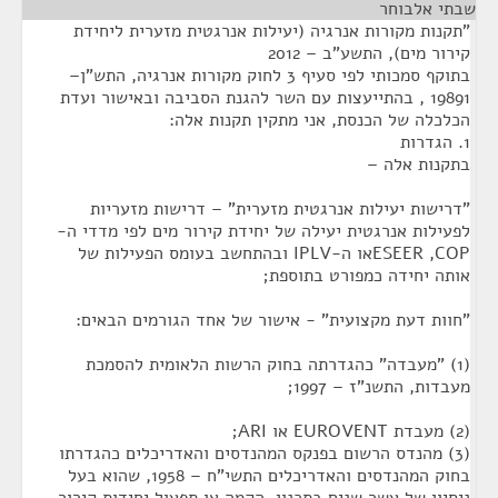
שבתי אלבוחר
¶
"תקנות מקורות אנרגיה (יעילות אנרגטית מזערית ליחידת
קירור מים), התשע"ב – 2012
בתוקף סמכותי לפי סעיף 3 לחוק מקורות אנרגיה, התש"ן–
19891 , בהתייעצות עם השר להגנת הסביבה ובאישור ועדת
הכלכלה של הכנסת, אני מתקין תקנות אלה:
1. הגדרות
בתקנות אלה –
"דרישות יעילות אנרגטית מזערית" – דרישות מזעריות
לפעילות אנרגטית יעילה של יחידת קירור מים לפי מדדי ה-
ESEER ,COPאו ה-IPLV ובהתחשב בעומס הפעילות של
אותה יחידה כמפורט בתוספת;
"חוות דעת מקצועית" - אישור של אחד הגורמים הבאים:
(1) "מעבדה" כהגדרתה בחוק הרשות הלאומית להסמכת
מעבדות, התשנ"ז – 1997;
(2) מעבדת EUROVENT או ARI;
(3) מהנדס הרשום בפנקס המהנדסים והאדריכלים כהגדרתו
בחוק המהנדסים והאדריכלים התשי"ח – 1958, שהוא בעל