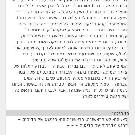
בלתי תלויה, כגון Eurovent. יש לכל יצרן אישור לכל דגם
ספציפי ב-Eurovent, ואין בעיה להביא לארץ מכונה – כמו
שנעשה היום – ומסתכלים עליה דרך אישור של Eurovent.
המקצוע שנקרא בדיקת יעילות לצ'ילרים – זה הדבר השני
שאני רוצה להגיד – הוא מקצוע שנקרא "קלורימטריה".
קלורימטריה זו תורה בפני עצמה. כשאנחנו רוצים לבדוק
מכונה, אנחנו מכניסים אותה לחדר בדיקה מאוד מיוחד. אין
כזה בארץ. אנחנו בודקים אותה לפחות לאורך 24 שעות, אם
לא 48 שעות, עד שמגיעים למצב יציב של נקודת עבודה
אחת, ושם אנחנו בודקים את היעילות שלה. לדעתנו
המקצועית, לא ניתן – גם במידה סבירה – לבדוק יעילות של
צ'ילר שמותקן בשטח בתנאי העבודה הנומינליים שלו, כמו
שקובע החוק, כשבחוץ 35.00 מעלות. טמפרטורת המים
קבועה – 7.00 מעלות. אי-אפשר לבדוק את זה בשטח. אנחנו
נשמח לפרט על זה כמה שתרצו. אבל לגבי התקנה הראשונה,
של הגעת צ'ילרים לארץ - - -
רז הילמן
¶
לא, היא לא הראשונה. הראשונה היא הנושא של בדיקות –
כרגע מדברים על בדיקות - - -