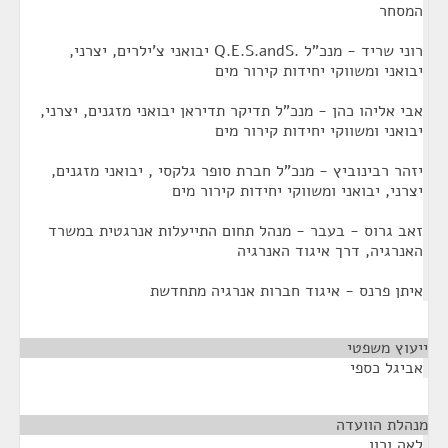
המסחר
רוני שריד - מנכ"ל .Q.E.S.andS יבואני צ'ילרים, יצרני,
יבואני ומשווקי יחידות קירור מים
אבי אליהו כהן - מנכ"ל תדיקר תדיראן יבואני מזגנים, יצרני,
יבואני ומשווקי יחידות קירור מים
יזהר רבינוביץ - מנכ"ל חברת סופר גלקסי , יבואני מזגנים,
יצרני, יבואני ומשווקי יחידות קירור מים
זאב גרוס - בעבר - מנהל תחום התייעלות אנרגטית במשרד
האנרגיה, דרך איגוד האנרגיה
איתן פרנס - איגוד חברות אנרגיה מתחדשת
ייעוץ משפטי
¶
אביגל כספי
מנהלת הוועדה
¶
לאה ורון