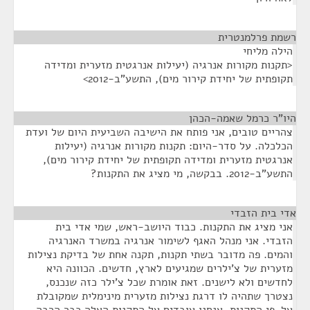
רשמת פרלמנטרית
¶
הילה מליחי
<תקנות מקורות אנרגיה (יעילות אנרגטית מזערית ומדידה
תקופתית של יחידת קירור מים), התשע"ב-2012>
היו"ר כרמל שאמה-הכהן
¶
צהריים טובים, אני פותח את הישיבה השביעית היום של ועדת
הכלכלה. על סדר-היום: תקנות מקורות אנרגיה (יעילות
אנרגטית מזערית ומדידה תקופתית של יחידת קירור מים),
התשע"ב-2012. בבקשה, מי מציג את התקנות?
אדי בית הזבדי
¶
אני מציג את התקנות. כבוד היושב-ראש, שמי אדי בית
הזבדי. אני מנהל האגף לשימור אנרגיה במשרד האנרגיה
והמים. פה מדובר בשתי תקנות, תקנה אחת של בדיקת נצילות
מזערית של צ'ילרים שמגיעים לארץ, חדשים. הכוונה היא
לחדשים ולא לישנים. זאת אומרת שכל צ'ילר כזה שנכנס,
נצטרך שתהיה לו דרגת נצילות מזערית מינימלית שמקובלת