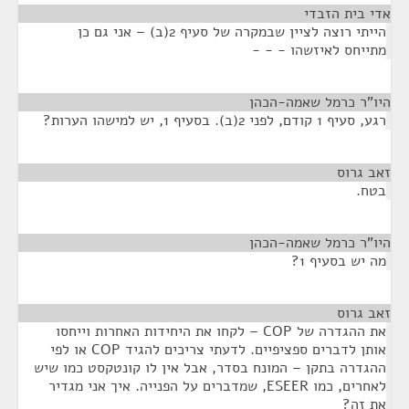
אדי בית הזבדי
¶
הייתי רוצה לציין שבמקרה של סעיף 2(ב) – אני גם כן
מתייחס לאיזשהו - - -
היו"ר כרמל שאמה-הכהן
¶
רגע, סעיף 1 קודם, לפני 2(ב). בסעיף 1, יש למישהו הערות?
זאב גרוס
¶
בטח.
היו"ר כרמל שאמה-הכהן
¶
מה יש בסעיף 1?
זאב גרוס
¶
את ההגדרה של COP – לקחו את היחידות האחרות וייחסו
אותן לדברים ספציפיים. לדעתי צריכים להגיד COP או לפי
ההגדרה בתקן – המונח בסדר, אבל אין לו קונטקסט כמו שיש
לאחרים, כמו ESEER, שמדברים על הפנייה. איך אני מגדיר
את זה?