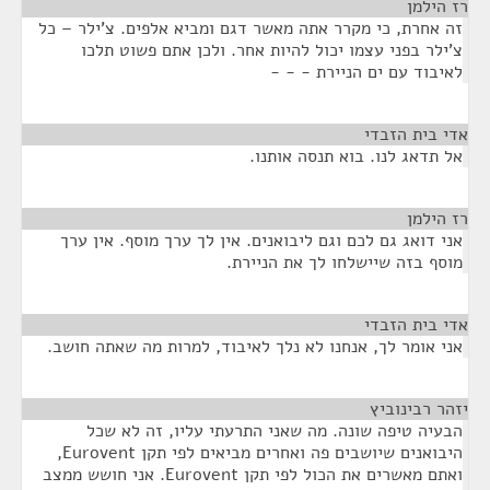
רז הילמן
¶
זה אחרת, כי מקרר אתה מאשר דגם ומביא אלפים. צ'ילר – כל
צ'ילר בפני עצמו יכול להיות אחר. ולכן אתם פשוט תלכו
לאיבוד עם ים הניירת - - -
אדי בית הזבדי
¶
אל תדאג לנו. בוא תנסה אותנו.
רז הילמן
¶
אני דואג גם לכם וגם ליבואנים. אין לך ערך מוסף. אין ערך
מוסף בזה שיישלחו לך את הניירת.
אדי בית הזבדי
¶
אני אומר לך, אנחנו לא נלך לאיבוד, למרות מה שאתה חושב.
יזהר רבינוביץ
¶
הבעיה טיפה שונה. מה שאני התרעתי עליו, זה לא שכל
היבואנים שיושבים פה ואחרים מביאים לפי תקן Eurovent,
ואתם מאשרים את הכול לפי תקן Eurovent. אני חושש ממצב