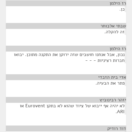
רז הילמן
¶
כן.
שבתי אלבוחר
¶
זה להקלה.
רז הילמן
¶
נכון, אבל אנחנו חושבים שזה ירוקן את התקנה מתוכן. יבואו
חברות רציניות - - -
אדי בית הזבדי
¶
פתר את הבעיה.
יזהר רבינוביץ
¶
לא יהיה אף ייבוא של ציוד שהוא לא בתקן Eurovent או
ARI.
דוד רודיק
¶