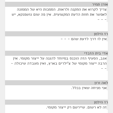
אורן תמיר
¶
צריך לקרוא את התקנה ולראות. הסמכות היא של הממונה
לאפשר את חוות הדעת המקצועית. אין פה שום גושפנקא, יש
- - -
רז הילמן
¶
אין לו דרך לדעת שהם - - -
אדי בית הזבדי
¶
אגב, הסעיף הזה הוכנס במיוחד להגנה על ייצור מקומי. אין
הרבה ייצור מקומי של צ'ילרים בארץ, ואין מעבדה שיכולה -
- -
לאה ורון
¶
אני מניחה שאין בכלל.
רז הילמן
¶
זה לא רשום. שיירשם רק ייצור מקומי.