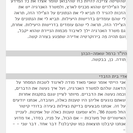
שהשיטה צריכה להיות כזו שהיבואן שומר אצלו את כל המידע
על הצ'ילרים שהוא מכניס לארץ, ולמשרד האנרגיה יש את
הזכות להגיד לו תביא לי את הנתונים על הצ'ילר הזה, תראה
לי שהם עומדים בדרישות היעילות. תביא לי את הנתונים על
הצ'ילר הזה, תראה לי שהם עומדים בדרישות היעילות. אחרת,
גם משרד האנרגיה ילך לאיבוד מכמות הניירת שהוא יקבל,
וגם תהיה פה בירוקרטיה אדירה שתפגע בצורה קשה.
היו"ר כרמל שאמה-הכהן
¶
תודה. כן, בבקשה.
אדי בית הזבדי
¶
אני הייתי אומר שאני מאוד מודה לאיגוד לשכות המסחר על
הדאגה שלהם למשרד האנרגיה, ועל איך נעשה את הדברים,
וכמה נעשה את הדברים. מיותר לציין שגם בתקנות אחרות
שאתם נוגעים אליהן היו טענות כאלה, ועובדה, אנחנו יודעים
על זה. אנחנו מבצעים בדיקת נצילות בעירה בדודי קיטור
החל משנת 86', ולא שמענו טענות כאלה של אמינות. לעניין
האישורים של מערכות – אם הכול, על פניו, בסדר, אז מדוע
אנחנו קיבלנו תוצאות כמו שקיבלנו? דבר אחד. דבר שני - -
-