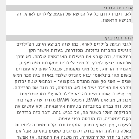
אדי בית הזבדי
¶
לא, דיברו קודם כל על הנושא של הגעת צ'ילרים לארץ. זה
הנושא הראשון.
יזהר רבינוביץ
¶
לגבי הגעת צ'ילרים לארץ, כמו שזה מבוצע היום, הצ'ילרים
מגיעים מחברות גדולות, מסודרות, בעלות אישור תקן
בינלאומי, וזה קובע את היעילות האנרגטית שלהם. לא יתכן
שפתאום יגיעו לארץ כל מיני צ'ילרים ממקורות מפוקפקים,
מהמזרח הרחוק, מכל מיני מקומות, שבגלל שהם לא עומדים
בשום תקן בינלאומי יבוא מהנדס שלמד באיזה בית ספר חמש
שנים – ואני 30 שנה מהנדס במקצועי – ובתנאי שטח יבדוק
ויקבע אם הצ'ילר יעיל או לא. הנדסית, זה נוגד את הפיזיקה.
אי-אפשר. אתם רוצים להביא צ'ילר לארץ? כמו שמביאים
מכונית, מביאים BMW, המפעל BMW מגדיר שזה 140 כוח
סוס, וזה נבדק במעבדות בטיחות אירופאיות, ולא עושים את
הבדיקות האלו בשטח פה, על כביש גהה. דבר כזה בודקים
בקלורימטריה, וזו הנדסה בפני עצמה.
לצערנו, אין בארץ במכון התקנים חדר קלורימטריה ליחידות
כאלה גדולות. הוא בודק רק מזגנים קטנים ביתיים. אבל אם
יעשו בו חדר קלורימטריה, זה משנה את התמונה. אז אפשר