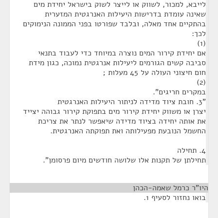
לייבא, למכור, לשווק או לייצר לשוק בישראל יחידת מים
שאינה עומדת בדרישות היעילות האנרגטית המזערית
בהתקיים אחד מאלה, ובלבד שפורטו בפני הממונה הנימוקים
לכך:
(1)
אם יחידת קירור המים נוצרה במיוחד כדי לעבוד בתנאי
סביבה קשים הגורמים ליעילות אנרגטית נמוכה, כגון מידת
חום חיצוני העולה על 45 מעלות ;
(2)
במקרים חריגים".
"3. חובת ציוד מדידה לניתור היעילות האנרגטית
יצרן או משווק יחידת קירור מים בתפוקת קירור גבוהה יצייד
את אותה יחידה בציוד מדידה שיאפשר לנתר את צריכת
החשמל הנובעת מפעילותה ואת תפוקתה האנרגטית.
4. תחילה
תחילתן של תקנות אלו שלושה חודשים מיום פרסומן".
היו"ר כרמל שאמה-הכהן
¶
בואו נחזור לסעיף 1.