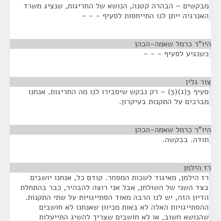
מבקשים – הבהרה קטנה, הנושא של החריגות, שנציג משרד
האנרגיה ייתן לנו התייחסות לסעיף - - -
היו"ר כרמל שאמה-הכהן
¶
כשנגיע לסעיף - - -
צור גלין
¶
סעיף 3(ג)(3) – רק נבקש שיסבירו לנו מה החריגות. אנחנו
מברכים על התקנות בעיקרון.
היו"ר כרמל שאמה-הכהן
¶
תודה. בבקשה.
רז הילמן
¶
רז הילמן, מאיגוד לשכות המסחר. קודם כל, אנחנו יושבים
בצד השני של השולחן, אבל אני רוצה להבהיר, כבר בהתחלת
הדיון הזה, יש לנו הרבה מאוד הסתייגויות על שתי התקנות.
ההסתייגויות האלה לא באות מכיוון שאנחנו לא חושבים
שהנושא חשוב, או לא חושבים שצריך להשיג התייעלות