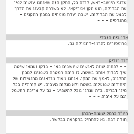
אדוני היושב-ראש, קודם כל, התקן הזה שאנחנו עושים לפיו
את הבדיקה, הוא תקן אמריקאי. לא בשררה קבענו את הדרך
לבצע את הבדיקות. ישבה ועדת מומחים במכון התקנים –
מהנדסים - - -
אדי בית הזבדי
¶
פרופסורים לתרמו-דינמיקה גם.
דוד רודיק
¶
- - לפחות שווה לאנשים שיושבים כאן – בדקו ואמצו שיטה
איך לבדוק אותם בשטח. זו היתה המטרה כשפנינו למכון
התקנים, לאמץ את התקן. אנחנו מאוד מודאגים מהנצילות של
היחידות שפועלות בשטח ולא מנקות מעבים. יש קורוזיה בכל
מיני דברים. בזה אנחנו נוכל להשפיע – גם על צריכת החשמל
וגם על איכות - - -
היו"ר כרמל שאמה-הכהן
¶
תודה רבה. נא להתחיל בהקראה בבקשה.