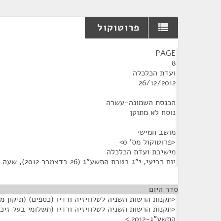
פרוטוקול
¶
PAGE
8
ועדת הכלכלה
26/12/2012
הכנסת השמונה-עשרה
נוסח לא מתוקן
מושב חמישי
<פרוטוקול מס' 0>
מישיבת ועדת הכלכלה
יום רביעי, י"ג בטבת התשע"ג (26 בדצמבר 2012), שעה 10:30
סדר היום
<תקנות הרשות השניה לטלוויזיה ורדיו (כספים) (תיקון מס' 2), התשע"ג-12
<תקנות הרשות השניה לטלוויזיה ורדיו (תשלומי בעל זיכיון
התשע"ג-2012.>