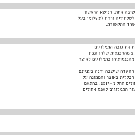
ישיבה אחת. הנושא הראשון
טלוויזיה ורדיו (תשלומי בעל
ת את גובה התמלוגים
שהזכייניות משלמות לאוצר המדינה. כיום הן משלמות 2.5% מההכנסות שלהן ונכון
-2013 הן אמורות, לפי המצב המשפטי הקיים, לשלם 1% מהכנסותיהן כתמלוגים לאוצר
ות ההמלצות של הוועדה שישבה ודנה בעניינם
כללית באוצר והממונה על
אגף התקציבים - המליצה על הפחתת התמלוגים לאפס אחוזים החל מ-2013. בהתאם
ור התמלוגים לאפס אחוזים