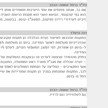
היו"ר כרמל שאמה-הכהן
¶
אם כך, אנחנו פותחים את שתי הישיבות ומאחדים אותן ל
הוא כפי שהצגתי. הנושא השני הוא תקנות הרשות השניה ל
זיכיון לשידורי רדיו) (תיקון), התשע"ג-2012. בבקשה, משרד התקשורת.
דנה נויפלד
¶
התקנות שהובאו לאישור ועדת הכלכלה הן תקנות שקובעו
ל
המדינה.
כחלק מההסדר שנעשה לערוץ 10 ובעקב
– ועדה שכללה את מנכ"ל משרד ראש הממשלה, החשבת ה
לכך, התקנות שמונחות בפניך הן תקנות שמורידות את שיע
החל מ-2013.
היו"ר כרמל שאמה-הכהן
¶
גם לטלוויזיה וגם לרדיו.