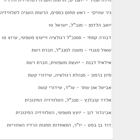
הילה שמיר - יועמ"ש, הרשות השניה לטלוויזיה ולרדיו
ניר שוויקי - ראש תחום כספים, הרשות השניה לטלוויזיה 
יואב הלדמן - מנכ"ל, ישראל 10
דבורה קמחי - סמנכ"ל רגולציה וייעוץ משפטי, ערוץ 10
שאול מגנזי - משנה למנכ"ל, חברת רשת
אילאיל לבנת - יועצת משפטית, חברת רשת
סיון כרמון - מנהלת רגולציה, שידורי קשת
אביטל און שחר - עו"ד, שידורי קשת
אלדד קובלנץ - מנכ"ל, הטלוויזיה החינוכית
אביגדור דנן - יועץ משפטי, הטלוויזיה החינוכית
דוד בן בסט - יו"ר, התאחדות תחנות הרדיו האזוריות