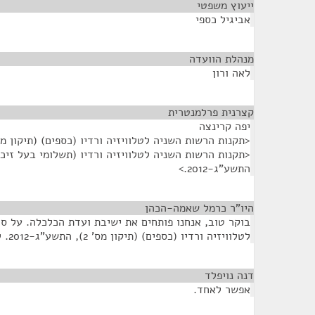
ייעוץ משפטי
¶
אביגיל כספי
מנהלת הוועדה
¶
לאה ורון
קצרנית פרלמנטרית
¶
יפה קרינצה
<תקנות הרשות השניה לטלוויזיה ורדיו (כספים) (תיקון מס' 2), התשע"ג-12
<תקנות הרשות השניה לטלוויזיה ורדיו (תשלומי בעל זיכיון
התשע"ג-2012.>
היו"ר כרמל שאמה-הכהן
¶
בוקר טוב, אנחנו פותחים את ישיבת ועדת הכלכלה. על ס
לטלוויזיה ורדיו (כספים) (תיקון מס' 2), התשע"ג-2012. לאחר מכן - זה ישיבה נוספת?
דנה נויפלד
¶
אפשר לאחד.