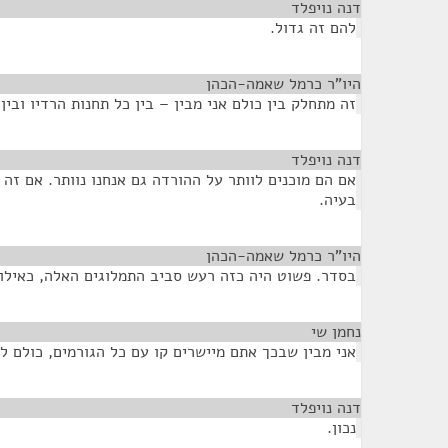
דנה נויפלד
¶
להם זה גדול.
היו"ר כרמל שאמה-הכהן
¶
זה מתחלק בין כולם אני מבין – בין כל תחנות הרדיו ובין 
דנה נויפלד
¶
אם הם מוכנים לוותר על ההורדה גם אנחנו נוותר. אם זה
בעיה.
היו"ר כרמל שאמה-הכהן
¶
בסדר. פשוט היה כזה רעש סביב התמלוגים האלה, כאילו 
נחמן שי
¶
אני מבין שבכך אתם מיישרים קו עם כל הגורמים, כולם ל
דנה נויפלד
¶
נכון.