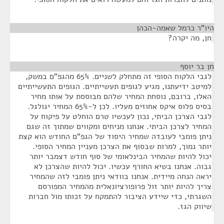
היו"ר כרמל שאמה-הכהן
¶
חן, מה יקרה?
חן בר יוסף
¶
לגבי הלקוח הסופי זה מתחלק לשניים. 65% מהגפ"ם במשק,
למיטב ידיעתנו, מגיע לגופים תעשייתיים. הגופים התעשייתיים
האלו, ברובם, נוסחת המחיר שלהם מבוססת על אותו מחיר
בסיס פלוס איקס אחוזים מעליו. לכן ל-65% המחיר יגולגל.
לגבי הצרכן הביתי, נכון לעכשיו טרם הוחלט על פיקוח על
המחיר לצרכן הביתי. אנחנו מניחים ומקווים שמתוך זה שגם
ניתן פומבי לעובדה שמחיר היסוד של הגפ"ם החודש הוא קצת
יותר נמוך, למרות שבסוף את הצרכן מעניין המחיר הסופי.
יכול להיות שהמחיר הבינלאומי של סוף חודש דצמבר יותר
גבוה. אנחנו בשיא החורף עכשיו. יכול להיות שהצרכן לא
יראה הנחה מיידית. אנחנו בוודאי ניתן פומבי לזה שהמחיר
צריך להיות יותר זול פרופורציונאלית מהמחיר המפורסם
השגרתי, כדי שיידע הציבור להתמקח על זכותו מול חברות
שיווק הגז.