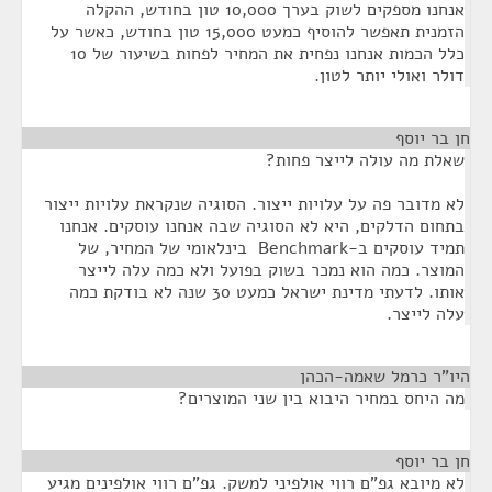
אנחנו מספקים לשוק בערך 10,000 טון בחודש, ההקלה
הזמנית תאפשר להוסיף כמעט 15,000 טון בחודש, כאשר על
כלל הכמות אנחנו נפחית את המחיר לפחות בשיעור של 10
דולר ואולי יותר לטון.
חן בר יוסף
¶
שאלת מה עולה לייצר פחות?
לא מדובר פה על עלויות ייצור. הסוגיה שנקראת עלויות ייצור
בתחום הדלקים, היא לא הסוגיה שבה אנחנו עוסקים. אנחנו
תמיד עוסקים ב-Benchmark בינלאומי של המחיר, של
המוצר. כמה הוא נמכר בשוק בפועל ולא כמה עלה לייצר
אותו. לדעתי מדינת ישראל כמעט 30 שנה לא בודקת כמה
עלה לייצר.
היו"ר כרמל שאמה-הכהן
¶
מה היחס במחיר היבוא בין שני המוצרים?
חן בר יוסף
¶
לא מיובא גפ"ם רווי אולפיני למשק. גפ"ם רווי אולפינים מגיע