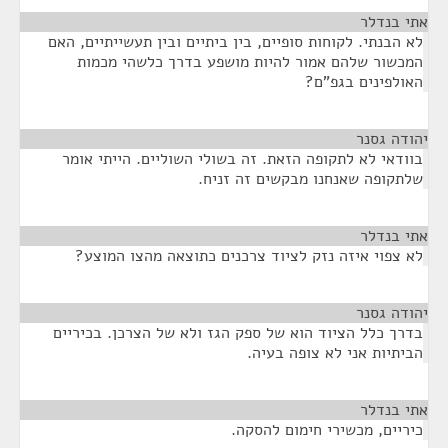
אתי בנדלר
¶
לא הבנתי. לקוחות סופיים, בין ביתיים ובין תעשייתיים, האם
המכשור שלהם אמור להיות מושפע בדרך כלשהי מכמות
האולפינים בגפ"ם?
יהודה גסנר
¶
בוודאי לא לתקופה הזאת. זה בשולי השוליים. הייתי אומר
שלתקופה שאנחנו מבקשים זה זניח.
אתי בנדלר
¶
לא צפוי איזה נזק לציוד צרכנים כתוצאה מהצו המוצע?
יהודה גסנר
¶
בדרך כלל הציוד הוא של ספק הגז ולא של הצרכן. בכיריים
הביתיות אני לא צופה בעיה.
אתי בנדלר
¶
כיריים, מכשירי חימום להסקה.