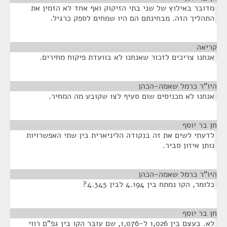
מדובר באילוץ של שני בתי הזיקוק ואף אחד לא הזמין את
התהליך הזה. מבחינתם הם היו שמחים לספק כרגיל.
קריאה
¶
אנחנו צריכים לזכור שאנחנו לא בוועדת פיקוח מחירים.
היו"ר כרמל שאמה-הכהן
¶
אנחנו לא מכניסים שום סעיף לצו שקובע מה המחיר.
חן בר יוסף
¶
לדעתי לשים את זה בנקודה הליניארית בין שתי האפשרויות
נותן איזון סביר.
היו"ר כרמל שאמה-הכהן
¶
כלומר, הקו נמתח בין 4.194 לבין 4.345?
חן בר יוסף
¶
לא. בעצם בין 1,026 ל-1,076, שם עובר הקו בין גפ"ם רווי