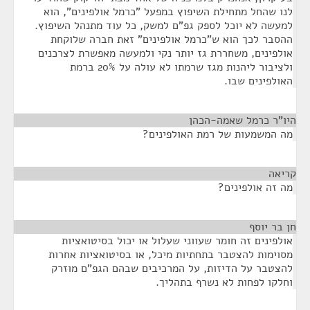
לנו שהחל מתחילת השיפוץ במפעל "כרמל אולפינים", הוא
למעשה לא יוכל לספק גפ"ם למשק, כל עוד מתנהל השיפוץ.
ההסבר לכך הוא ש"כרמל אולפינים" זאת חברה שלוקחת
אולפינים, משחררת גז יותר נקי ולמעשה מאפשרת לצרכנים
ולציבור ליהנות מגז שרמתו לא עולה על 20% ברמת
האולפינים שבו.
היו"ר כרמל שאמה-הכהן
¶
מה המשמעות של רמת האולפינים?
קריאה
¶
מה זה אולפינים?
חן בר יוסף
¶
אולפינים זה חומר שעווני שעלול או יכול בסיטואציות
מסוימות להצטבר בתחתיות מיכל, או בסיטואציות אחרות
להצטבר על הדיזות, על המרכיבים שבהם הגפ"ם מוזרק
וחלקו לפחות לא נשרף בתהליך.