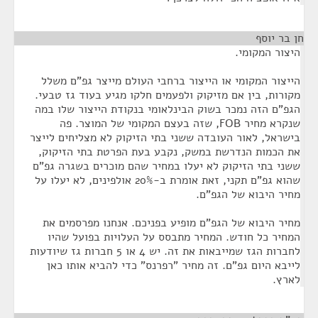
חן בר יוסף
¶
היצור המקומי.
הייצור המקומי או הייצור ברחבי העולם מייצר גפ"ם משלל
מקורות, בין אם מזיקוק ולפעמים חלקו מגיע בעוד גז טבעי.
הגפ"ם הזה נמכר בשוק הבינלאומי בנקודת הייצור שלו במה
שנקרא מחיר FOB, שזה בעצם המקומי של המוצר. פה
בישראל, לאור העובדה ששני בתי הזיקוק לא מצליחים לייצר
את הכמות הנדרשת במשק, נקבע בעת הפרטת בתי הזיקוק,
ששני בתי הזיקוק לא יעלו במחיר שהם מוכרים בשגרה גפ"ם
שהוא גפ"ם תקני, זאת אומרת ב-20% אולפינים, לא יעלו על
מחיר היבוא של הגפ"ם.
מחיר היבוא של הגפ"ם מופיע בפניכם. אנחנו מפרסמים את
המחיר כל חודש. המחיר מתבסס על העלויות בפועל שהיו
לחברות הגז שמייבאות את זה. יש 4 או 5 חברות גז שיודעות
לייבא היום גפ"ם. זה מחיר "רפרנס" כדי להביא אותו כאן
לארץ.