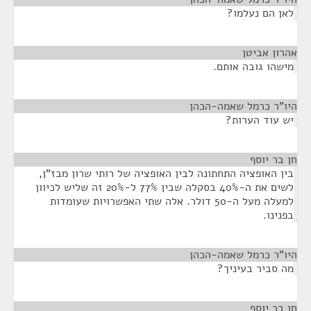
לאן הם נעלמו?
אהרון אביטן
¶
מישהו גובה אותם.
היו"ר כרמל שאמה-הכהן
¶
יש עוד הערות?
חן בר יוסף
¶
בין האופציה התחתונה לבין האופציה של רותי שרון מבז"ן,
לשים את ה-40% בסקלה שבין 77% ל-20% זה שליש לכיוון
למעלה מעל ה-50 דולר. אלה שתי האפשרויות שעומדות
בפנינו.
היו"ר כרמל שאמה-הכהן
¶
מה סביר בעיניך?
חן בר יוסף
¶