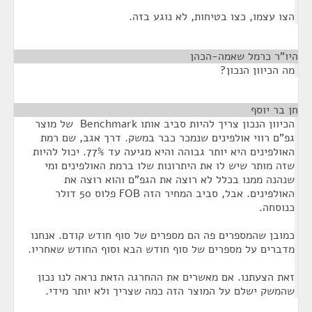
הצו עצמו, כצו בטיחות, לא נוגע בזה.
היו"ר כרמל שאמה-הכהן
¶
מה הכיוון הנכון?
חן בר יוסף
¶
הכיוון הנכון צריך להיות סביב אותו Benchmark של מוצר
גפ"ם רווי אולפינים שנמכר כבר במשק. דרך אגב, שם רמת
האולפינים היא יותר גבוהה והיא מגיעה עד 77%. יכול להיות
שזה מותר שיש לו את היתרונות שלו ברמת האולפינים ומי
שנהנה ממנו בכלל לא רוצה את הגפ"ם והוא רוצה את
האולפינים. אבל, סביב המחיר הזה FOB פלוס 50 דולר
כנוסחה.
כמובן שהמספרים פה הם מספרים של סוף חודש קודם. אנחנו
מדברים על מספרים של סוף חודש הבא וסוף החודש שאחריו.
זאת הצעתנו. אם מאשרים את ההחרגה הזאת נראה לנו נכון
שהמשק ישלם על המוצר הזה כמה שצריך ולא יותר מידי.