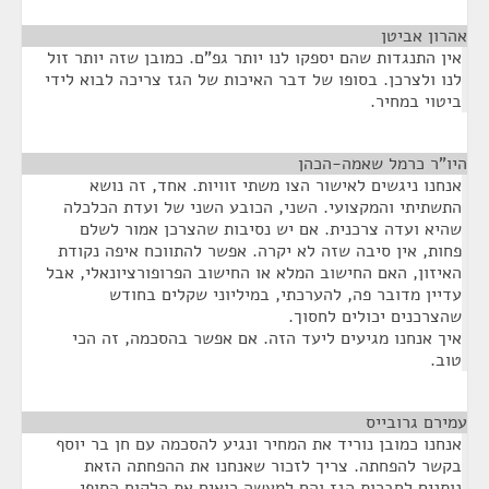
אהרון אביטן
¶
אין התנגדות שהם יספקו לנו יותר גפ"ם. כמובן שזה יותר זול
לנו ולצרכן. בסופו של דבר האיכות של הגז צריכה לבוא לידי
ביטוי במחיר.
היו"ר כרמל שאמה-הכהן
¶
אנחנו ניגשים לאישור הצו משתי זוויות. אחד, זה נושא
התשתיתי והמקצועי. השני, הכובע השני של ועדת הכלכלה
שהיא ועדה צרכנית. אם יש נסיבות שהצרכן אמור לשלם
פחות, אין סיבה שזה לא יקרה. אפשר להתווכח איפה נקודת
האיזון, האם החישוב המלא או החישוב הפרופורציונאלי, אבל
עדיין מדובר פה, להערכתי, במיליוני שקלים בחודש
שהצרכנים יכולים לחסוך.
איך אנחנו מגיעים ליעד הזה. אם אפשר בהסכמה, זה הכי
טוב.
עמירם גרובייס
¶
אנחנו כמובן נוריד את המחיר ונגיע להסכמה עם חן בר יוסף
בקשר להפחתה. צריך לזכור שאנחנו את ההפחתה הזאת
נותנים לחברות הגז והם למעשה רואים את הלקוח הסופי.