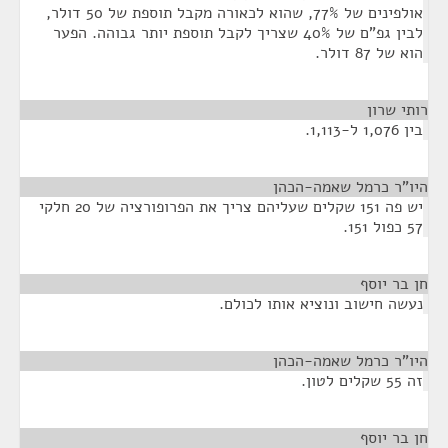
אולפינים של 77%, שהוא לכאורה מקבל תוספת של 50 דולר,
לבין גפ"ם של 40% שצריך לקבל תוספת יותר גבוהה. הפער
הוא של 87 דולר.
רותי שרון
¶
בין 1,076 ל-1,113.
היו"ר כרמל שאמה-הכהן
¶
יש פה 151 שקלים שעליהם צריך את הפרופורציה של 20 חלקי
57 כפול 151.
חן בר יוסף
¶
נעשה חישוב ונוציא אותו לכולם.
היו"ר כרמל שאמה-הכהן
¶
זה 55 שקלים לטון.
חן בר יוסף
¶