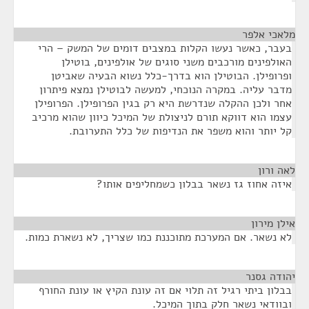
מלאכי אלפר
¶
בעבר, כאשר נעשו הקלות במצבים דומים של המשק – הרי
האולפינים מורכבים משני סוגים של אולפינים, בוטילן
ופרופילן. הבוטילן הוא בדרך-כלל נשוא הבעיה שאביטן
מדבר עליה. במקרה הנוכחי, למעשה לבוטילן נמצא פיתרון
אחר ולכן ההקלה שנדרשת היא רק בגין הפרופילן. הפרופילן
עצמו הוא דווקא תורם לניצולת של המיכל כיוון שהוא מרכיב
קל יותר והוא משפר את הנדיפות של כלל התערובת.
לאה ורון
¶
איזה אחוז גז נשאר בבלון כשמחליפים אותו?
אילן מירון
¶
לא נשאר. אם המערכת מתוכננת כמו שצריך, לא נשארת כמות.
יהודה גסנר
¶
בבלון ביתי רגיל זה תלוי אם זה עונת הקיץ או עונת החורף
ובוודאי נשאר חלק בתוך המיכל.