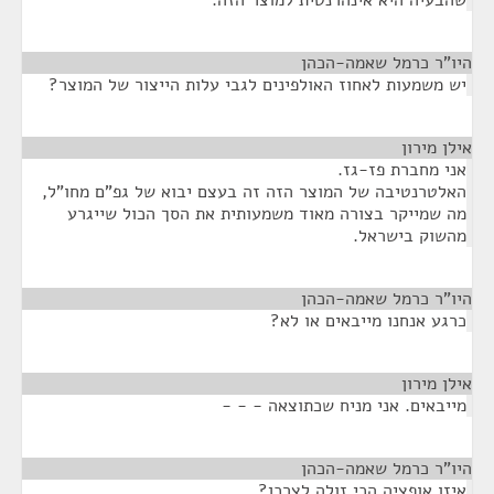
שהבעיה היא אינהרנטית למוצר הזה.
היו"ר כרמל שאמה-הכהן
¶
יש משמעות לאחוז האולפינים לגבי עלות הייצור של המוצר?
אילן מירון
¶
אני מחברת פז-גז.
האלטרנטיבה של המוצר הזה זה בעצם יבוא של גפ"ם מחו"ל,
מה שמייקר בצורה מאוד משמעותית את הסך הכול שייגרע
מהשוק בישראל.
היו"ר כרמל שאמה-הכהן
¶
כרגע אנחנו מייבאים או לא?
אילן מירון
¶
מייבאים. אני מניח שכתוצאה - - -
היו"ר כרמל שאמה-הכהן
¶
איזו אופציה הכי זולה לצרכן?