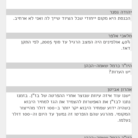
יהודה גסנר
¶
הכנסת היא מקום ייחודי שכל הציוד שייך לה ואני לא ארחיב.
מלאכי אלפר
¶
40% אולפינים היה המצב הרגיל עד סוף 2005, לפי התקן
דאז.
היו"ר כרמל שאמה-הכהן
¶
יש הערות?
אהרון אביטן
¶
ישנו עוד איזה עיוות שנוצר אחרי ההפרטה של בז"ן. בזמנו
נתנו לבז"ן את האפשרות להצמיד את הגז למחיר היבוא
כשהיה ידוע שמחיר היבוא יקר יותר ב-100 דולר מהייצור
המקומי. מהרגע שהם הופרטו זה נמשך עד היום וה-100 דולר
נעלמו.
היו"ר כרמל שאמה-הכהן
¶