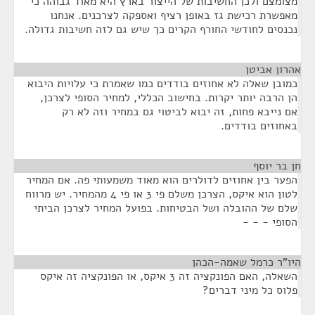
מצומצם ולכן החשיבות של הייצור בארץ היא מאוד גבוהה כי
מאפשרת רכישת גז באופן רציף ואספקה לצרכנים. אנחנו
נכנסים לחודשי החורף הקרים כך שיש גם לזה חשיבות גדולה.
אהרון אביטן
¶
כמובן שאלה לא אחוזים בודדים כמו שאמרת כי עלויות היבוא
הן הרבה יותר יקרות. בחישוב הכללי, למחיר הסופי לצרכן,
אם נייבא פחות, זה יבוא לביטוי גם במחיר וזה לא רק
באחוזים בודדים.
חן בר יוסף
¶
הפער בין אחוזים לדולרים הוא מאוד משמעותי פה. אם המחיר
לטון הוא איקס, הצרכן משלם פי 3 או פי 4 מהמחיר. יש מרווח
שלם של ההובלה ושל הבטיחות. בפועל המחיר לצרכן הביתי
הסופי - - -
היו"ר כרמל שאמה-הכהן
¶
השאלה, האם הפונקציה זה 3 איקס, או הפונקציה זה איקס
פלוס כל מיני דברים?