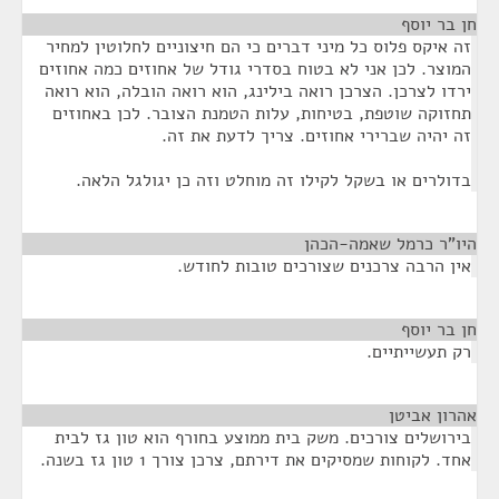
חן בר יוסף
¶
זה איקס פלוס כל מיני דברים כי הם חיצוניים לחלוטין למחיר
המוצר. לכן אני לא בטוח בסדרי גודל של אחוזים כמה אחוזים
ירדו לצרכן. הצרכן רואה בילינג, הוא רואה הובלה, הוא רואה
תחזוקה שוטפת, בטיחות, עלות הטמנת הצובר. לכן באחוזים
זה יהיה שברירי אחוזים. צריך לדעת את זה.
בדולרים או בשקל לקילו זה מוחלט וזה כן יגולגל הלאה.
היו"ר כרמל שאמה-הכהן
¶
אין הרבה צרכנים שצורכים טובות לחודש.
חן בר יוסף
¶
רק תעשייתיים.
אהרון אביטן
¶
בירושלים צורכים. משק בית ממוצע בחורף הוא טון גז לבית
אחד. לקוחות שמסיקים את דירתם, צרכן צורך 1 טון גז בשנה.