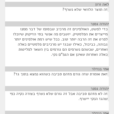
לאה ורון
¶
זה תוצר הלוואי שלא נשרף?
יהודה גסנר
¶
כדי לפשט, האולפינים זה מרכיב שבסופו של דבר ממנו
מייצרים את הפלסטיק. יושבים פה אנשי בתי הזיקוק שיוכלו
לפרט את זה הרבה יותר טוב. ככל שיש רמת אולפינים יותר
גבוהה, כביכול, כאילו שבגז יש מרכיבים פלסטיים כאלה
ואחרים, שכשהם נשרפים הם גורמים בין השאר לפליטות
כאלה ואחרות שאינן אם הגפ"ם נקי.
אתי בנדלר
¶
זאת אומרת שזה גורם מזהם סביבה כשהוא נמצא בתוך גז?
יהודה גסנר
¶
זה לא מזהם סביבה אבל זה גורם שלא נשרף בצורה נקיה כפי
שהגז הנקי יישרף.
אתי בנדלר
¶