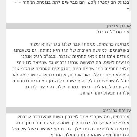
בפועל הם יספקו 40%. הם מבקשים לתת בנוסחת המחיר - -
-
אהרון אביטן
¶
אני מנכ"ל גז יגל.
מבחינה פרקטית, מניסיון עבר שלנו בגז שהוא עשיר
באולפינים, למעשה האיכות של הגז היא נחותה. גם כשאנחנו
מאדים אותו וגם מלאי תחתיות שנוצר. בגפ"ם רגיל אנחנו
מגיעים לאפס. פה למעשה אנחנו נרכוש גז שמייצר לנו מיני
מלאי תחתיות כמו שקיים היום בתזקיקים האחרים שבג"פ טוב
הוא לא קיים בכלל. זאת אומרת, אנחנו נרכוש גז שכנראה לא
נוכל להשתמש בו כלל. הוא ישכב כל הזמן בצוהרים ובתחתית
וזה חייב לבוא לידי ביטוי במחיר שלו. זה ייצור לנו גם
עלויות תפעול יותר יקרות.
עמירם גרובייס
¶
עובדתית, מה שחברי אמר לא נכון משום שהעובדה שכרמל
אולפינים לא יעבוד, יגרום לכך שמה שיהיה ביתר בתוך הזה
מבחינת אולפינים זה פרופילן. זה דווקא יאפשר ניצול של מיל
הגז יותר ממה שהוא היום בתחילת החורף.