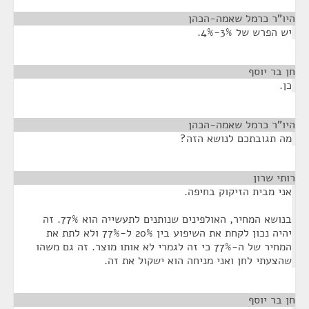
היו"ר כרמל שאמה-הכהן
¶
יש הפרש של 3%-4%.
חן בר יוסף
¶
כן.
היו"ר כרמל שאמה-הכהן
¶
מה תגובתכם לנושא הזה?
רותי שרון
¶
אני מבית הזיקוק בחיפה.
בנושא המחיר, האולפינים שנותנים לתעשייה הוא 77%. זה
יהיה נכון לקחת את השיפוע בין 20% ל-77% ולא לתת את
המחיר של ה-77% כי זה לגמרי לא אותו מוצר. זה גם משהו
שהצעתי לחן ואני מניחה הוא ישקול את זה.
חן בר יוסף
¶