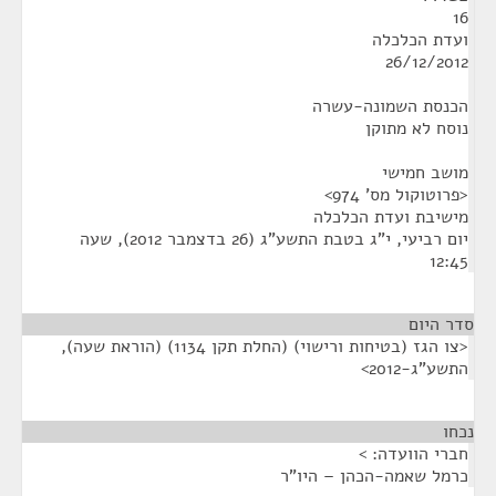
16
ועדת הכלכלה
26/12/2012
הכנסת השמונה-עשרה
נוסח לא מתוקן
מושב חמישי
<פרוטוקול מס' 974>
מישיבת ועדת הכלכלה
יום רביעי, י"ג בטבת התשע"ג (26 בדצמבר 2012), שעה
12:45
סדר היום
<צו הגז (בטיחות ורישוי) (החלת תקן 1134) (הוראת שעה),
התשע"ג-2012>
נכחו
¶
חברי הוועדה: >
כרמל שאמה-הכהן – היו"ר