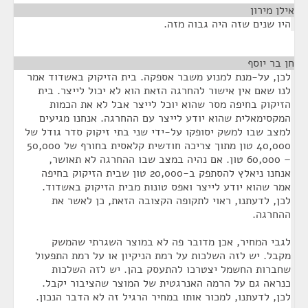
אילן מירון
¶
היו שנים שזה היה גבוה מזה.
חן בר יוסף
¶
לכן, על-מנת למנוע משבר אספקה. בית הזיקוק באשדוד אמר
לנו שאם אין אישור להחרגה הזאת הוא לא יכול לייצר. בית
הזיקוק בחיפה מסר שהוא יוכל לייצר אבל לא את הכמות
המקסימאלית שהוא יודע לייצר עם ההחרגה. אנחנו מגיעים
למצב שבו למשק יסופקו על-ידי שני בתי זיקוק סדר גודל של
40,000 טון מתוך צריכה חודשית קלאסית בחורף של 50,000
– 60,000 טון. אם נהיה במצב שבו ההחרגה לא תאושר,
אנחנו ניאלץ להסתפק ב-20,000 טון שבית הזיקוק בחיפה
אמר שהוא יודע לייצר ואפס טונות מבית הזיקוק באשדוד.
לכן, לדעתנו, ראוי לתקופה הקצובה הזאת, כן לאשר את
ההחרגה.
לגבי המחיר, אכן מדובר פה לא במוצר השגרתי שהמשק
מקבל. יש לזה השלכות על רמת הניקיון או על רמת התפעול
שחברות החשמל יצטרכו להתעסק בהן. יש לזה השלכות
כנראה גם על הרמה האנרגטית של המוצר שהציבור יקבל.
לכן, לדעתנו, למכור אותו במחיר הרגיל זה לא הדבר הנכון.