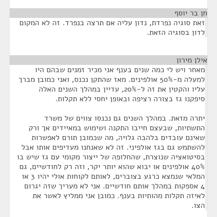
חן בר יוסף
¶
זאת סוגיה נפרדת, נדון עליה אם תרצה בנפרד. זה לא המקום
לדון בסוגיה הזאת.
אילן מירון
¶
מאחר ויש לי כמה שנים בענף אני מכיר זמנים שבהם היו
למעלה מ-50% אולפינים. מאז שהתקן נכנס, ואני כמובן מברך
עליו והקטין את זה ל-20%, עדיין במהלך השנים האלה
סיפקנו גז בצורה רציפה ובאופן יחסי ללא תקלות.
יתרה מזאת. במהלך השנים גם נכנסו צווים של משרד
התשתיות, שבעצם חייבו התקנה ושימוש במאיידים אך ורק
שאינם עובדים בלהבה גלויה, מה שכמובן תורם לאפשרות
להשתמש גם בגז אולפיני. זה לא שאנחנו מעדיפים אותו אבל
בסיטואציה שנוצרת, שהחלופה של ייצור מקומי עם גז שיש בו
40% אולפינים או יבוא שהוא יותר יקר, וזה רק לחודשיים, גם
המלאי שנמצא כרגע בצוברים, לאותם לקוחות אולי יהיו 3 או
4 אספקות במהלך אותם חודשיים. אני לא מעריך שזה יגרום
לאיזה תקלות מהותיות בענף. כמובן אני ממליץ לאשר את
הצו.