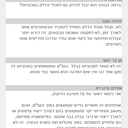
ברמה גבוהה הוא יכול להזיק גם למכלי הדלק במכוניות?
יהודה גסנר
¶
לא. מנהל מנהל הדלק התחיל להסביר שכששורפים אותו
לאורך זמן, לא לתקופה שאנחנו מבקשים, זה דורש יותר
עבודת תחזוקה של ניקוי אותו נחיר שדרכו מזריקים אותו
ושורפים.
חן בר יוסף
¶
זה לא קשור למכוניות בכלל. הגפ"ם שמשתמשים במכוניות זה
תקן אחר ובו אין שום החרגה והוא נשאר כפי שהוא.
עמירם גרובייס
¶
אני כימאי ראשי של פז חטיבת הזיקוק.
אולפינים זה חומרים גזיים שנמצאים בתוך הגפ"ם, שהם
משאב תעשייתי יקר ומשתמשים בהם לצורך ייצור פלסטיק או
לצורך ייצור מרכיבי בנזין גבה אוקטו. בסיטואציה מסוימת,
הם עלולים להתפלמר בתוך מיכלים ואז נוצרת הבעיה. זה לא