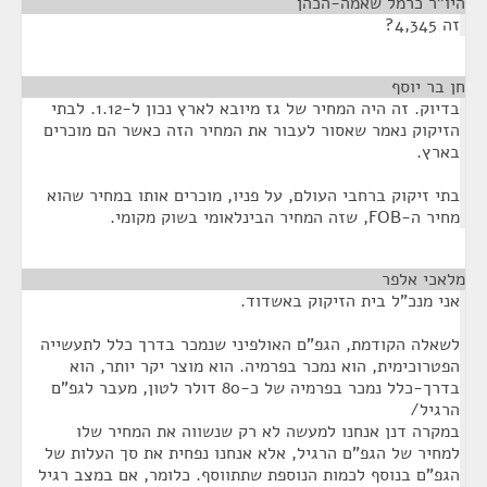
היו"ר כרמל שאמה-הכהן
¶
זה 4,345?
חן בר יוסף
¶
בדיוק. זה היה המחיר של גז מיובא לארץ נכון ל-1.12. לבתי
הזיקוק נאמר שאסור לעבור את המחיר הזה כאשר הם מוכרים
בארץ.
בתי זיקוק ברחבי העולם, על פניו, מוכרים אותו במחיר שהוא
מחיר ה-FOB, שזה המחיר הבינלאומי בשוק מקומי.
מלאכי אלפר
¶
אני מנכ"ל בית הזיקוק באשדוד.
לשאלה הקודמת, הגפ"ם האולפיני שנמכר בדרך כלל לתעשייה
הפטרוכימית, הוא נמכר בפרמיה. הוא מוצר יקר יותר, הוא
בדרך-כלל נמכר בפרמיה של כ-80 דולר לטון, מעבר לגפ"ם
הרגיל/
במקרה דנן אנחנו למעשה לא רק שנשווה את המחיר שלו
למחיר של הגפ"ם הרגיל, אלא אנחנו נפחית את סך העלות של
הגפ"ם בנוסף לכמות הנוספת שתתווסף. כלומר, אם במצב רגיל