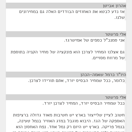
אהרון אביטן
¶
אז נדע לבטא את האחוזים הבודדים האלה גם במחירונים
שלנו.
אלי פרשטר
¶
אני סמנכ"ל כספים של אמישרגז.
גם אצלנו המחיר לצרכן הוא פונקציה של מחיר הקניה בתוספת
של מרווח מסויים.
היו"ר כרמל שאמה-הכהן
¶
כלומר, ככל שמחיר הבסיס יורד, אתם תורידו לצרכן.
אלי פרשטר
¶
ככל שמחיר הבסיס יורד, המחיר לצרכן יורד.
חשוב לציין שלייצור בארץ יש חשיבות מאוד גדולה ברציפות
האספקה של הגז. היבוא מוגבל במזג האוויר בנמל טעינה,
בנמל פריקה. בארץ יש היום רק נמל אחד. נפח האחסון הוא