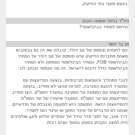
בעצם משני בתי הזיקוק.
היו"ר כרמל שאמה-הכהן
¶
והיחס למחיר הבינלאומי?
חן בר יוסף
¶
הם לוקחים תוספת של 50 דולר. קיבלנו את זה גם בכתובים
מאחת מחברות הזיקוק שיש תוספת של 50 דולר על המחיר
הבינלאומי FOB, המחיר הבינלאומי התחתון ולא המחיר
הבינלאומי כולל היבוא לישראל. זה מה שנמסר ונכתב לנו.
לגבי התהליך והשפעות סביבתיות. בוצעה התייעצות עם
המשרד להגנת הסביבה, למרות שהצו לא מחייב. בוצעה
התייעצות עם הממונה על התקינה במשרד התמ"ת. הצו מחייב
התייעצות עם שר התמ"ת. התקבל אישורו של שר התמ"ת
להתייעצות הזאת. התקופה היא לתקופה מוגבלת של חודשיים.
אנחנו לא מדברים על שינוי התקן או שינוי הצו לתמיד.
דרך אגב, עד לפני סדר גודל של שנתיים שלוש 40% אולפינים
היה המצב הקבוע במשק במשך שנים רבות.