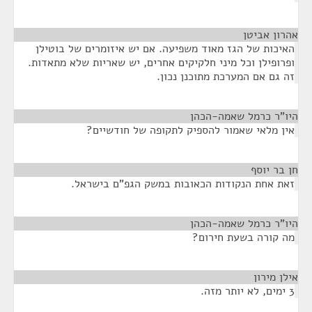
אהרון אביטן
¶
האיכות של הגז מאוד משפיעה. אם יש איזומרים של בוטילן
ופרופילן וכל מיני חלקיקים אחרים, יש שאריות שלא מתאדות.
זה גם אם המערכת מתוכנן נכון.
היו"ר כרמל שאמה-הכהן
¶
אין מלאי שאמור להספיק לתקופה של חודשיים?
חן בר יוסף
¶
זאת אחת הנקודות הכאובות במשק הגפ"ם בישראל.
היו"ר כרמל שאמה-הכהן
¶
מה קורה בשעת חירום?
אילן מירון
¶
3 ימים, לא יותר מזה.