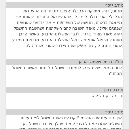
מירב יוסף
¶
מנחם, ראש מחלקת הכלכלה אצלנו יסביר את הרציונאל
הכלכלי. אני יכולה לומר לך שהרציונאל החברתי שאותו אני
מייצגת ברשות, הנושא של השקיפות – אני יודעת שאנשים
שפונים אלינו, מאוד חשובה להם השקיפות ושחשבון החשמל
יהיה מאוד מאוד ברור. לגבי התשלום הקבוע, כאשר צרכן
מסתכל ושואל אותי מה כולל התשלום הקבוע, מבחינת המידע
שאני נותנת לו, זה מספק את הציבור שאני משיבה לו.
היו"ר כרמל שאמה-הכהן
¶
למה המחיר של חשמל לתאורת חשמל זול יותר מאשר החשמל
הביתי?
אורנה גולן
¶
כי זה רק בלילה.
מירב יוסף
¶
איך קובעים את החשמל? קובעים את החשמל לפי העלות
השולית שמכניסים לתעריף. אם יש לך צריכת חשמל רק