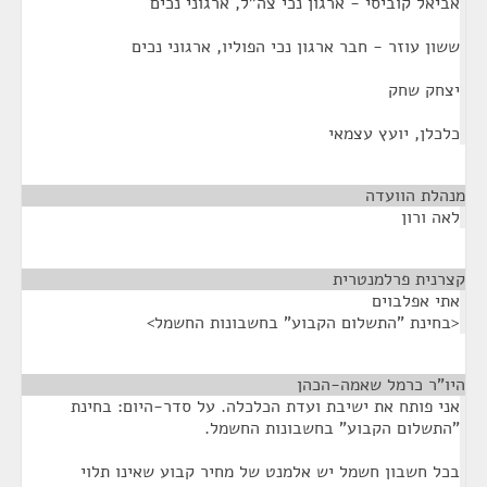
אביאל קוביסי - ארגון נכי צה"ל, ארגוני נכים
ששון עוזר - חבר ארגון נכי הפוליו, ארגוני נכים
יצחק שחק
כלכלן, יועץ עצמאי
מנהלת הוועדה
¶
לאה ורון
קצרנית פרלמנטרית
¶
אתי אפלבוים
<בחינת "התשלום הקבוע" בחשבונות החשמל>
היו"ר כרמל שאמה-הכהן
¶
אני פותח את ישיבת ועדת הכלכלה. על סדר-היום: בחינת
"התשלום הקבוע" בחשבונות החשמל.
בכל חשבון חשמל יש אלמנט של מחיר קבוע שאינו תלוי