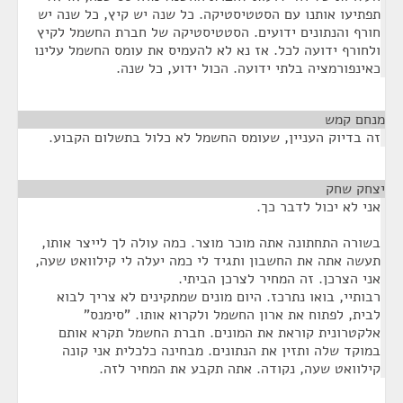
תפתיעו אותנו עם הסטטיסטיקה. כל שנה יש קיץ, כל שנה יש
חורף והנתונים ידועים. הסטטיסטיקה של חברת החשמל לקיץ
ולחורף ידועה לכל. אז נא לא להעמיס את עומס החשמל עלינו
כאינפורמציה בלתי ידועה. הכול ידוע, כל שנה.
מנחם קמש
¶
זה בדיוק העניין, שעומס החשמל לא כלול בתשלום הקבוע.
יצחק שחק
¶
אני לא יכול לדבר כך.
בשורה התחתונה אתה מוכר מוצר. כמה עולה לך לייצר אותו,
תעשה אתה את החשבון ותגיד לי כמה יעלה לי קילוואט שעה,
אני הצרכן. זה המחיר לצרכן הביתי.
רבותיי, בואו נתרכז. היום מונים שמתקינים לא צריך לבוא
לבית, לפתוח את ארון החשמל ולקרוא אותו. "סימנס"
אלקטרונית קוראת את המונים. חברת החשמל תקרא אותם
במוקד שלה ותזין את הנתונים. מבחינה כלכלית אני קונה
קילוואט שעה, נקודה. אתה תקבע את המחיר לזה.