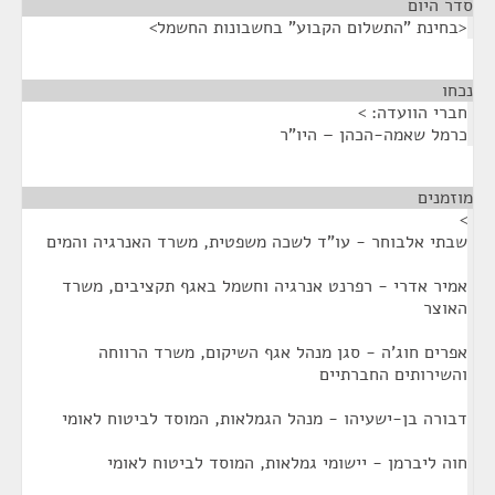
סדר היום
<בחינת "התשלום הקבוע" בחשבונות החשמל>
נכחו
¶
חברי הוועדה: >
כרמל שאמה-הכהן – היו"ר
מוזמנים
¶
>
שבתי אלבוחר - עו"ד לשכה משפטית, משרד האנרגיה והמים
אמיר אדרי - רפרנט אנרגיה וחשמל באגף תקציבים, משרד
האוצר
אפרים חוג'ה - סגן מנהל אגף השיקום, משרד הרווחה
והשירותים החברתיים
דבורה בן-ישעיהו - מנהל הגמלאות, המוסד לביטוח לאומי
חוה ליברמן - יישומי גמלאות, המוסד לביטוח לאומי