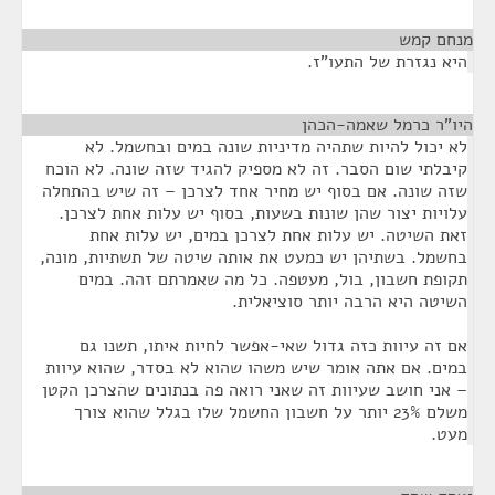
מנחם קמש
¶
היא נגזרת של התעו"ז.
היו"ר כרמל שאמה-הכהן
¶
לא יכול להיות שתהיה מדיניות שונה במים ובחשמל. לא
קיבלתי שום הסבר. זה לא מספיק להגיד שזה שונה. לא הוכח
שזה שונה. אם בסוף יש מחיר אחד לצרכן – זה שיש בהתחלה
עלויות יצור שהן שונות בשעות, בסוף יש עלות אחת לצרכן.
זאת השיטה. יש עלות אחת לצרכן במים, יש עלות אחת
בחשמל. בשתיהן יש כמעט את אותה שיטה של תשתיות, מונה,
תקופת חשבון, בול, מעטפה. כל מה שאמרתם זהה. במים
השיטה היא הרבה יותר סוציאלית.
אם זה עיוות כזה גדול שאי-אפשר לחיות איתו, תשנו גם
במים. אם אתה אומר שיש משהו שהוא לא בסדר, שהוא עיוות
– אני חושב שעיוות זה שאני רואה פה בנתונים שהצרכן הקטן
משלם 23% יותר על חשבון החשמל שלו בגלל שהוא צורך
מעט.