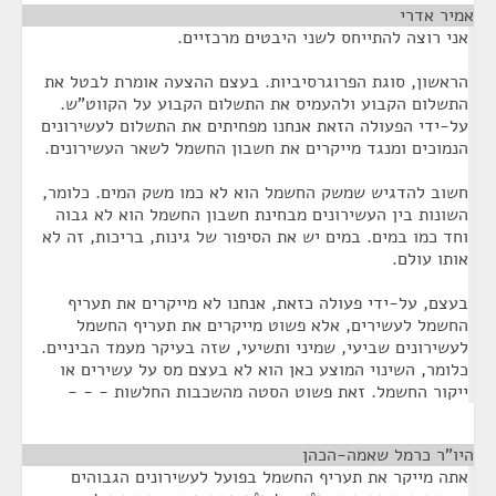
אמיר אדרי
¶
אני רוצה להתייחס לשני היבטים מרכזיים.
הראשון, סוגת הפרוגרסיביות. בעצם ההצעה אומרת לבטל את
התשלום הקבוע ולהעמיס את התשלום הקבוע על הקווט"ש.
על-ידי הפעולה הזאת אנחנו מפחיתים את התשלום לעשירונים
הנמוכים ומנגד מייקרים את חשבון החשמל לשאר העשירונים.
חשוב להדגיש שמשק החשמל הוא לא כמו משק המים. כלומר,
השונות בין העשירונים מבחינת חשבון החשמל הוא לא גבוה
וחד כמו במים. במים יש את הסיפור של גינות, בריכות, זה לא
אותו עולם.
בעצם, על-ידי פעולה כזאת, אנחנו לא מייקרים את תעריף
החשמל לעשירים, אלא פשוט מייקרים את תעריף החשמל
לעשירונים שביעי, שמיני ותשיעי, שזה בעיקר מעמד הביניים.
כלומר, השינוי המוצע כאן הוא לא בעצם מס על עשירים או
ייקור החשמל. זאת פשוט הסטה מהשכבות החלשות - - -
היו"ר כרמל שאמה-הכהן
¶
אתה מייקר את תעריף החשמל בפועל לעשירונים הגבוהים