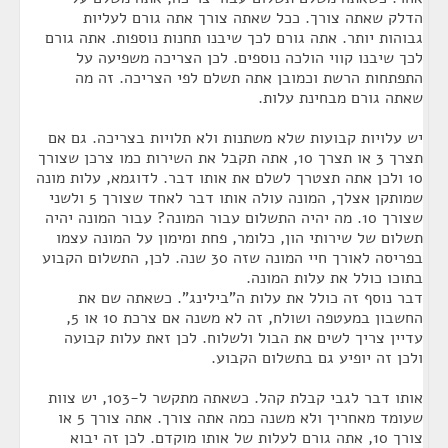
הדלק שאתה צורך. ככל שאתה צורך אתה גורם לעליות
גבוהות יותר. אתה גורם לכך שיבנו תחנות נוספות. אתה גורם
לכך שיבנו קווי הולכה נוספים. לכן הצריכה משפיעה על
התפתחות הרשת וכמובן אתה תשלם לפי הצריכה. זה מה
שאתה גורם מבחינת עלות.
יש עלויות קבועות שלא משתנות ולא תלויות בצריכה. גם אם
תצרך 3 או תצרך 10, אתה תקבל את השירות כמו צרכן שצורך
10 ולכן אתה תצטרך לשלם את אותו דבר. לדוגמא, עלות מונה
שמותקן אצלך, המונה עולה אותו דבר לאחד שצורך 5 ולשני
שצורך 10. מה יהיה התשלום עבור המונה? עבור המונה יהיה
תשלום של שירותי הון, כלומר, פחת ומימון על המונה עצמו
בפריסה לאורך חיי המונה שזה 30 שנה. לכן, התשלום הקבוע
בתוכו כולל את עלות המונה.
דבר נוסף זה כולל את עלות ה"בילינג". כשאתה שם את
החשבון במעטפה ושולח, זה לא משנה אם צרכת 10 או 5,
עדיין צריך לשים את הבול ולשלוח. לכן זאת עלות קבועה
ולכן זה יופיע גם בתשלום הקבוע.
אותו דבר לגבי קבלת קהל. כשאתה מתקשר ל-103, יש צוות
שעומד מאחריך ולא משנה כמה אתה צורך. אתה צורך 5 או
צורך 10, אתה גורם לעלות של אותו מוקדם. לכן זה יבוא