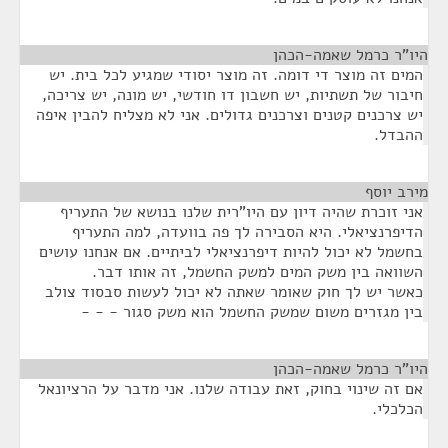
היו"ר כרמל שאמה-הכהן
¶
המים זה מוצר די דומה. זה מוצר יסודי שמגיע לכל בית. יש
חיבור של תשתיות, יש חשבון דו חודשי, יש מונה, יש צריכה,
יש צרכנים קטנים וצרכנים גדולים. אני לא מצליח להבין איפה
ההבדל.
מירב יוסף
¶
אני זוכרת שהיה דיון עם היו"רית שלנו בנושא של התעריף
הדיפרנציאלי. היא הסבירה לך פה בוועדה, למה התעריף
בחשמל לא יכול להיות דיפרנציאלי לביתיים. אם אנחנו עושים
השוואה בין משק המים למשק החשמל, זה אותו דבר.
כאשר יש לך חוק שאומר שאתה לא יכול לעשות סבסוד צולב
בין מגזרים משום שמשק החשמל הוא משק סגור - - -
היו"ר כרמל שאמה-הכהן
¶
אם זה שינוי בחוק, זאת עבודה שלנו. אני מדבר על הרציונאל
הכלכלי.