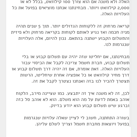
האלה ולא משנה אם הוא צורך 100 קילוואט, בכלל לא או
2,000 קילוואט ויותר. מבחינתנו אנחנו מוציאים בפועל את כל
העלויות האלה.
קריאה מרחוק זה ללקוחות הגדולים יותר. תוך 5 שנים תהיה
מניה חכמה ואז נגיע לאותם לקוחות בקריאה מרחוק ולא פיזית
והתשלום הקבוע ישתנה בהתאם. נכון להיום, אלה העלויות
שנגרמות לנו.
מבחינתנו, אם יחליטו שזה יהיה עם תשלום קבוע או בלי
תשלום קבוע, חברת חשמל צריכה לקבל את הכיסוי עבור
העלויות האלה. זאת אומרת, אם זה יהיה דרך תשלום קבוע או
דרך מחיר קילוואט או כל אופציה אחרת שיחליטו, הרשות
תצטרך להכיר לנו בזה ואנחנו נצטרך לקבל את זה.
לכן, זה לא משנה איך זה יתבצע. כמו שציינה מירב, הלקוח
אוהב באמת לדעת על מה הוא משלם. הוא לא אוהב סל כזה
וברגע שיש תשלום קבוע הוא יודע בדיוק.
בשורה התחתנה, חשוב לי לציין שאלה עלויות שנגרמות
בפועל ויוצאות מחברת חשמל וצריך לשלם עליהן.