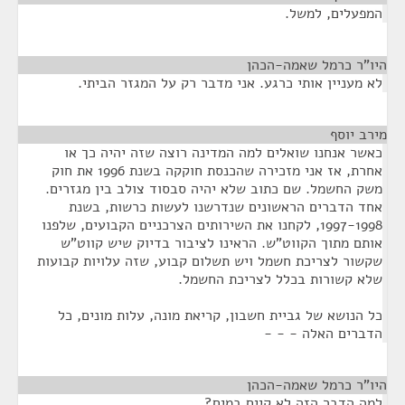
המפעלים, למשל.
היו"ר כרמל שאמה-הכהן
¶
לא מעניין אותי כרגע. אני מדבר רק על המגזר הביתי.
מירב יוסף
¶
כאשר אנחנו שואלים למה המדינה רוצה שזה יהיה כך או
אחרת, אז אני מזכירה שהכנסת חוקקה בשנת 1996 את חוק
משק החשמל. שם כתוב שלא יהיה סבסוד צולב בין מגזרים.
אחד הדברים הראשונים שנדרשנו לעשות כרשות, בשנת
1997-1998, לקחנו את השירותים הצרכניים הקבועים, שלפנו
אותם מתוך הקווט"ש. הראינו לציבור בדיוק שיש קווט"ש
שקשור לצריכת חשמל ויש תשלום קבוע, שזה עלויות קבועות
שלא קשורות בכלל לצריכת החשמל.
כל הנושא של גביית חשבון, קריאת מונה, עלות מונים, כל
הדברים האלה - - -
היו"ר כרמל שאמה-הכהן
¶
למה הדבר הזה לא קיים במים?