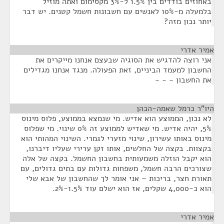
באחוזים בודדים בין 1.5% ל-3% מקסימום ואתה מוזיל
בלמעלה מ-10% לאנשים עם חשבונות חשמל קטנים. יש דבר
יותר נכון מזה?
אמיר אדרי
¶
אני רוצה להדגיש את הסוגיה שבעצם אנחנו מייקרים את
החשבון למעמד הביניים, זאת הפעולה. מנגד אנחנו מגדילים
את החשבון - - -
היו"ר כרמל שאמה-הכהן
¶
לא נכון, הממוצע הוא אדיש. מי שנמצא בממוצע, פלוס מינוס
5%, יהיה אדיש. מי שאדיש לממוצע זה 0% שינוי. מי שפלוס
מינוס באותו עשירון, שינוי מזערי לגמרי. השינוי המהותי הוא
בקצוות. בקצה של החלשים, אותו זקן ערירי שעליו דיברנו,
הוא יקבל הוזלה משמעותית בחשבון החשמל. בקצה של אלה
שצורכים הרבה חשמל, משפחות גדולות עם בתים גדולים, עם
תאורת חצר, בריכות – אני אומר לך שהחשבון של אבא שלי
הוא כ-4,000 שקלים, אז הוא ישלם עוד 1.5%-2%.
אמיר אדרי
¶