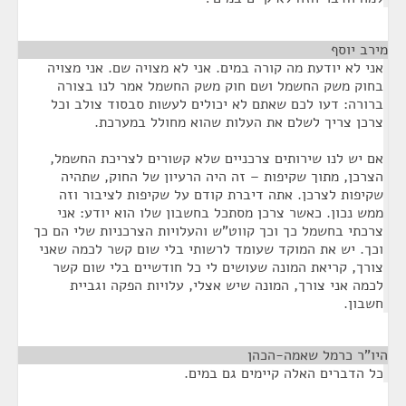
מירב יוסף
¶
אני לא יודעת מה קורה במים. אני לא מצויה שם. אני מצויה
בחוק משק החשמל ושם חוק משק החשמל אמר לנו בצורה
ברורה: דעו לכם שאתם לא יכולים לעשות סבסוד צולב וכל
צרכן צריך לשלם את העלות שהוא מחולל במערכת.
אם יש לנו שירותים צרכניים שלא קשורים לצריכת החשמל,
הצרכן, מתוך שקיפות – זה היה הרעיון של החוק, שתהיה
שקיפות לצרכן. אתה דיברת קודם על שקיפות לציבור וזה
ממש נכון. כאשר צרכן מסתכל בחשבון שלו הוא יודע: אני
צרכתי בחשמל כך וכך קווט"ש והעלויות הצרכניות שלי הם כך
וכך. יש את המוקד שעומד לרשותי בלי שום קשר לכמה שאני
צורך, קריאת המונה שעושים לי כל חודשיים בלי שום קשר
לכמה אני צורך, המונה שיש אצלי, עלויות הפקה וגביית
חשבון.
היו"ר כרמל שאמה-הכהן
¶
כל הדברים האלה קיימים גם במים.