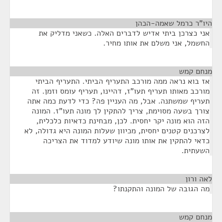
היו"ר כרמל שאמה-הכהן
¶
אני כצרכן ביתי אדיש לדברים האלה. כשאני מדליק את
החשמל, אני משלם את אותו מחיר.
מנחם קמש
¶
אז בוא נראה ממה מורכב התעריף הביתי. התעריף הביתי
מורכב מאותו תעריף תעו"ז, דהיינו, תעריף עומס וזמן. זה
תעריף שמשתנה. אבל, מה העניין פה? כדי לדעת כמה אתה
צורך בשעה מסוימת, צריך להתקין לך מונה תעו"ז. המונה
הזה הוא מונה יקר יחסית. לכן, מבחינת כדאיות כלכלית,
לצרכנים קטנים יחסית, מכיוון שעלות המונה היא גדולה, לא
כדאי להתקין את אותו מונה שיודע למדוד את הצריכה
השעתית.
לאה ורון
¶
מה הגובה של המונה והתקנתו?
מנחם קמש
¶