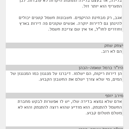
בלילה, אז בעצם בלילה התחנות היקרות לא עובדות. לכן
התעריף הוא יותר זול.
אגב, רק מבחינת ההיקפים. חשבונות חשמל קטנים יכולים
להינתן גם לדירות יוקרה. אנשים שקונים פה דירות בארץ
וחוזרים לחו"ל, אז אין שם צריכת חשמל.
יצחק שחק
¶
הם לא רוב.
היו"ר כרמל שאמה-הכהן
¶
הן דירות ריקות, הם ישלמו. דיברנו על מנגנון כמו המנגנון של
המים, מי שלא צורך ישלם את החשבון הקבוע.
מירב יוסף
¶
אדם שלא נמצא בדירה שלו, יש לו אפשרות לבקש מחברת
החשמל להתנתק. הוא מודיע שהוא רוצה להתנתק והוא לא
משלם תשלום קבוע.