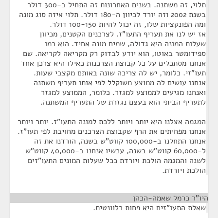
תלוי, זה משתנה. בשנים האחרונות זה התחיל ב-300 דולר
בשנת 2002 וזה יורד לכיוון ה-180 דולר. תלוי איזה סוג מונה
ומה הפונקציות שלו, זה יכול להיות 100-150 דולר.
אז יש לנו את תעריף התעו"ז. לצרכנים הקטנים, מכיוון
שעלות המונה היא גדולה, שמים מונה אחיד. הוא כמו
ספידומטר באוטו, הוא יודע לבדוק רק מקריאה לקריאה. שם
אנחנו מסתכלים על כל קבוצת הצרכנות כאילו היא צרכן אחד
תעו"זי. כלומר, יש לה צריכה שונה באותם מקצבי שעות.
אנחנו עושים לה ממוצע משוקלל לפי אותו תעריף משתנה
ואנחנו מגיעים לממוצע למגזר. כלומר, הממוצע למגזר
לתעריף הביתי הוא בעצם נגזרת של התעריף המשתנה.
המגמה אצלנו היא יותר ויותר ללכת למונה התעו"ז. יותר ויותר
אנחנו מפחיתים את הרף שקבוצת הצרכנים מחויבת לפי תעו"ז.
אנחנו התחלנו ב-100,000 קווט"ש בשנה, הורדנו את זה
ל-60,000 קווט"ש בשנה, עכשיו אנחנו ב-40,000 קווט"ש
לשנה והמגמה הולכת ויורדת ככל שעלות המונים התעו"זים
הולכת ויורדת.
היו"ר כרמל שאמה-הכהן
¶
שאלת התעו"זים היא פחות רלוונטית.