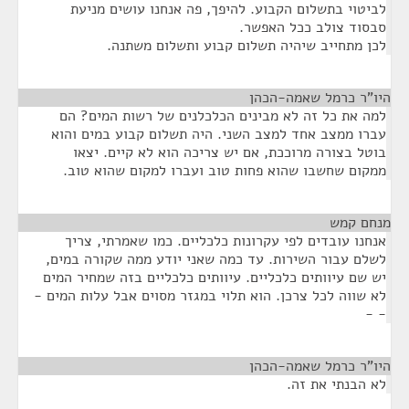
לביטוי בתשלום הקבוע. להיפך, פה אנחנו עושים מניעת
סבסוד צולב ככל האפשר.
לכן מתחייב שיהיה תשלום קבוע ותשלום משתנה.
היו"ר כרמל שאמה-הכהן
¶
למה את כל זה לא מבינים הכלכלנים של רשות המים? הם
עברו ממצב אחד למצב השני. היה תשלום קבוע במים והוא
בוטל בצורה מרוככת, אם יש צריכה הוא לא קיים. יצאו
ממקום שחשבו שהוא פחות טוב ועברו למקום שהוא טוב.
מנחם קמש
¶
אנחנו עובדים לפי עקרונות כלכליים. כמו שאמרתי, צריך
לשלם עבור השירות. עד כמה שאני יודע ממה שקורה במים,
יש שם עיוותים כלכליים. עיוותים כלכליים בזה שמחיר המים
לא שווה לכל צרכן. הוא תלוי במגזר מסוים אבל עלות המים -
- -
היו"ר כרמל שאמה-הכהן
¶
לא הבנתי את זה.