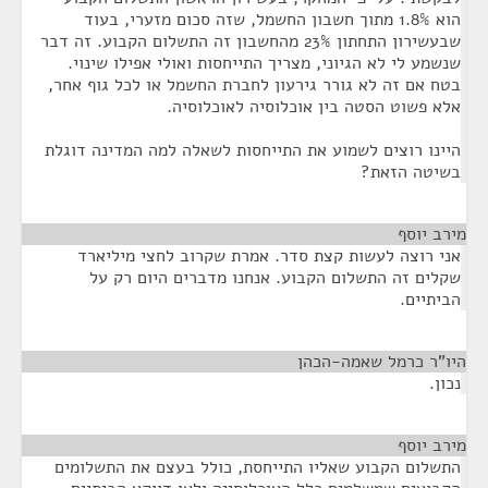
הוא 1.8% מתוך חשבון החשמל, שזה סכום מזערי, בעוד
שבעשירון התחתון 23% מהחשבון זה התשלום הקבוע. זה דבר
שנשמע לי לא הגיוני, מצריך התייחסות ואולי אפילו שינוי.
בטח אם זה לא גורר גירעון לחברת החשמל או לכל גוף אחר,
אלא פשוט הסטה בין אוכלוסיה לאוכלוסיה.
היינו רוצים לשמוע את התייחסות לשאלה למה המדינה דוגלת
בשיטה הזאת?
מירב יוסף
¶
אני רוצה לעשות קצת סדר. אמרת שקרוב לחצי מיליארד
שקלים זה התשלום הקבוע. אנחנו מדברים היום רק על
הביתיים.
היו"ר כרמל שאמה-הכהן
¶
נכון.
מירב יוסף
¶
התשלום הקבוע שאליו התייחסת, כולל בעצם את התשלומים