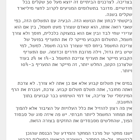
בצריכה. לצרכנים הביתיים זה יוצא מעל 30 שקלים בכל
חודשיים. מדובר בתשלומים המגיעים לקרוב לחצי מיליארד
שקלים בשנה.
ביקשתי לבחון את הנושא הזה. הבעיה עם התשלום הזה, כפי
שאני רואה אותו, הוא שאדם שצורך מעט חשמל, בין אם הוא
ערירי שחי לבד ובין אם הוא במצוקה כלכלית, חוסך ולא צורך
חשמל, התשלום הקבוע מייקר לו את התעריף בפועל של
צריכת החשמל ביחס למי שצורך הרבה חשמל. למשל, למי
שיש בית גדול, וילה מרובת חדרים וכדומה. שם התעריף
הקבוע מייקר את תעריף צריכת החשמל ב-1% או 2% בעוד
שלצרכן הקטן, החלש יותר, זה מייקר את התעריף ב-10%
ויותר.
במים אין תשלום קבוע אלא אם כן אתה לא צורך. לא צרכת
ואתה מחובר, אתה תשלם תשלום קבוע. צרכת, ועברת את הרף
המינימלי של צריכה, אז דמי השימוש כבר קבועים בתוך
החשבון.
אין פה רצון להוזיל את כלל העלויות על הציבור אלא להפוך
את תמחור החשמל ליותר חברתי. יש פה איזה סוג של סבסוד
הפוך, שהחלשים מסבסדים את החזקים בצורה הזאת.
ישנו מחקר של מרכז המחקר והמידע של הכנסת שהוכן
לבקשתי. על-פי המחקר, בעשירון הראשון התשלום הקבוע