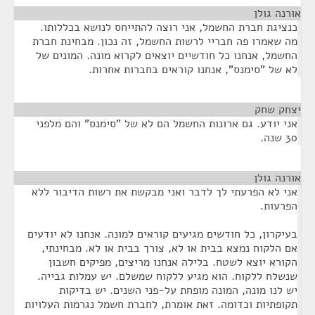
אורנה גולן
¶
כנציגת חברת החשמל, אני רוצה להתייחס לנושא בכללותו.
מה שאמרו פה חבריי לרשות החשמל, זה נכון. מבחינת חברת
החשמל, אנחנו כל חודשיים יוצאים לקרוא מונה. המונים של
לא של "סימנס", אנחנו קוראים בחברות אחרות.
יצחק שחק
¶
אני יודע. גם ארונות החשמל הם לא של "סימנס" והם מלפני
30 שנה.
אורנה גולן
¶
אני לא הפרעתי לך לדבר ואני מבקשת את רשות הדיבור ללא
הפרעות.
בעיקרון, כל חודשים מגיעים קוראים למונה. אנחנו לא יודעים
אם הלקוח נמצא בבית או לא, צורך בבית או לא. מבחינתי,
הקורא יוצא לשטח. בלילה אנחנו מריצים, מפיקים חשבון
שנשלח ללקוח. הוא מגיע ללקוח שמשלם. יש עמלות גבייה.
יש לנו מונה, המונה מופחת על-פני השנים. יש בדיקות
תקופתיות וכדומה. זאת אומרת, לחברת חשמל נגרמות העלויות