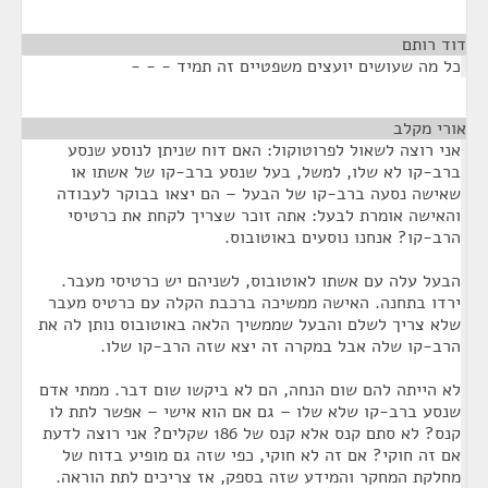
דוד רותם
¶
כל מה שעושים יועצים משפטיים זה תמיד - - -
אורי מקלב
¶
אני רוצה לשאול לפרוטוקול: האם דוח שניתן לנוסע שנסע
ברב-קו לא שלו, למשל, בעל שנסע ברב-קו של אשתו או
שאישה נסעה ברב-קו של הבעל – הם יצאו בבוקר לעבודה
והאישה אומרת לבעל: אתה זוכר שצריך לקחת את כרטיסי
הרב-קו? אנחנו נוסעים באוטובוס.
הבעל עלה עם אשתו לאוטובוס, לשניהם יש כרטיסי מעבר.
ירדו בתחנה. האישה ממשיכה ברכבת הקלה עם כרטיס מעבר
שלא צריך לשלם והבעל שממשיך הלאה באוטובוס נותן לה את
הרב-קו שלה אבל במקרה זה יצא שזה הרב-קו שלו.
לא הייתה להם שום הנחה, הם לא ביקשו שום דבר. ממתי אדם
שנסע ברב-קו שלא שלו – גם אם הוא אישי – אפשר לתת לו
קנס? לא סתם קנס אלא קנס של 186 שקלים? אני רוצה לדעת
אם זה חוקי? אם זה לא חוקי, כפי שזה גם מופיע בדוח של
מחלקת המחקר והמידע שזה בספק, אז צריכים לתת הוראה.