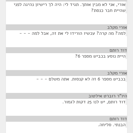
אורי, אני לא מבין אותך. תגיד לי: היה לך רישיון נהיגה לפני
שהיית חבר כנסת?
אורי מקלב
¶
למה? מה קרה? עכשיו הורידו לי את זה, אבל למה - - -
דוד רותם
¶
היית נוסע בכביש מספר 6?
אורי מקלב
¶
בכביש מספר 6 זה לא קנסות. אתה משלם - - -
היו"ר רוברט אילטוב
¶
דוד רותם, יש לנו 25 דקות לגמור.
דוד רותם
¶
הבנתי. סליחה.