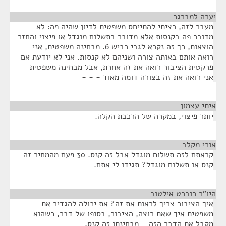
יערה למברגר
¶
מעבר לזה, רציתי להתייחס משפטית לדיון שהיה פה: לא
מדובר פה בקנסות אלא מדובר בתשלום מוגדל או פיצוי והחזר
הוצאות, כך זה נקרא לגבי כביש 6. מבחינה משפטית, אני
רואה אותם באותה צורה ושניהם לא קנסות. אני לא יודעת אם
פרקטית הציבור רואה את זה אחרת, אבל מבחינה משפטית
אני רואה את זה בצורה דומה מאוד - - -
איתי עצמון
¶
יותר פיצוי, במקרה של הרכבת הקלה.
אורי מקלב
¶
קראתם לזה תשלום מוגדל אבל זה קנס. 30 פעם מהמחיר זה
קנס או תשלום מוגדל? תגידו לי אתם.
היו"ר רוברט אילטוב
¶
איך הציבור צריך לראות את זה? את יכולה להגדיר את
משפטית איך שאת רוצה, הציבור, בסופו של דבר, כשהוא
מקבל את הדבר הזה – מבחינתו זה קנס.