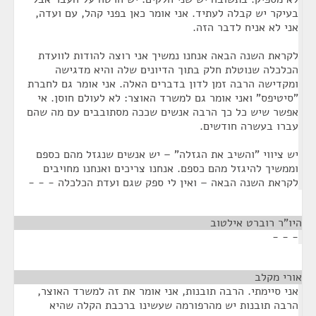
בעיקר יש קבלה לעתיד. אני אומר כאן בפני קהל, עם ועדה,
אני לא אניח לדבר הזה.
לקראת השנה הבאה אנחנו נמשיך אני רוצה להודות לוועדת
הכלכלה שנוטלת חלק בתוך הדיונים שלה והיא מדגישה
ומקדישה הרבה זמן לדון בדברים האלה. אני אומר גם לחברת
"סיטיפס" ואני אומר גם למשרד האוצר: לא לעולם חוסן. אי
אפשר שיש כל כך הרבה אנשים שככה מסתובבים עם מה שהם
עברו בעשרה חודשים.
יש ציווי "והשיב את הגזלה" – יש אנשים שנגזל מהם כספם
וממשיך להיגזל מהם כספם. אנחנו צריכים ואנחנו מחויבים
לקראת השנה הבאה – ואין לי ספק שגם ועדת הכלכלה - - -
היו"ר רוברט אילטוב
¶
- - -
אורי מקלב
¶
אני סיימתי. הרבה תובנות, אני אומר את זה למשרד האוצר,
הרבה תובנות יש מהרפורמה שעשינו ברכבת הקלה שהיא