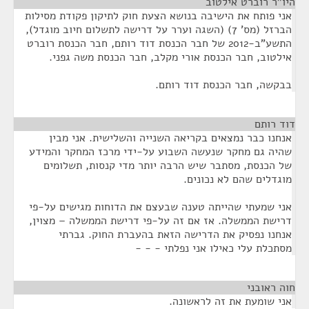
היו"ר רוברט אילטוב
¶
אני פותח את הישיבה בנושא הצעת חוק לתיקון פקודת מסילות
הברזל (מס' 7) (השגה וערר על דרישה לתשלום חיוב מוגדל),
התשע"ב-2012 של חבר הכנסת דוד רותם, חבר הכנסת רוברט
אילטוב, חבר הכנסת אורי מקלב, חבר הכנסת משה גפני.
בבקשה, חבר הכנסת דוד רותם.
דוד רותם
¶
אנחנו כבר נמצאים בקריאה השנייה והשלישית. אני מבין
שהיה גם מחקר שנעשה השבוע על-ידי מרכז המחקר והמידע
של הכנסת, מסתבר שיש הרבה יותר מדי קנסות, תשלומים
מוגדלים שהם לא נכונים.
אני שמעתי שהייתה טענה שבעצם את הדוחות מגישים על-פי
דרישת הממשלה. אז אם זה על-פי דרישת הממשלה – מצוין,
אנחנו נפסיק את הדרישה הזאת בהעברת החוק. גברתי
מסתכלת עלי כאילו אני נפלתי - - -
חוה ראובני
¶
אני שומעת את זה לראשונה.