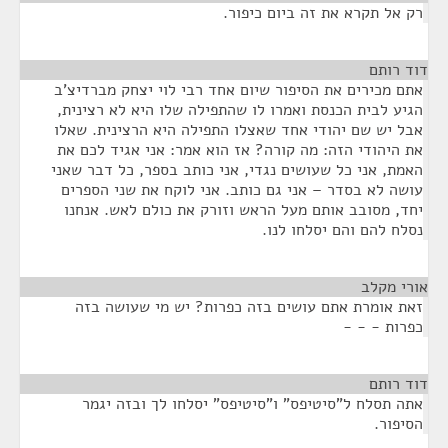
רק אל תקרא את זה ביום כיפור.
דוד רותם
¶
אתם מכירים את הסיפור שיום אחד רבי לוי יצחק מברדיצ'ב
הגיע לבית הכנסת ואמרו לו שהתפילה שלו היא לא רצינית,
אבל יש שם יהודי אחד שאצלו התפילה היא הרצינית. שאלו
את היהודי הזה: מה קורה? אז הוא אמר: אני אגיד לכם את
האמת, אני כל שעושים נגדי, אני כותב בספר, כל דבר שאני
עושה לא בסדר – אני גם כותב. אני לוקח את שני הספרים
יחד, מסובב אותם מעל הראש וזורק את כולם לאש. אנחנו
נסלח להם והם יסלחו לנו.
אורי מקלב
¶
זאת אומרת אתם עושים בזה כפרות? יש מי שעושה בזה
כפרות - - -
דוד רותם
¶
אתה תסלח ל"סיטיפס" ו"סיטיפס" יסלחו לך ובזה יגמר
הסיפור.