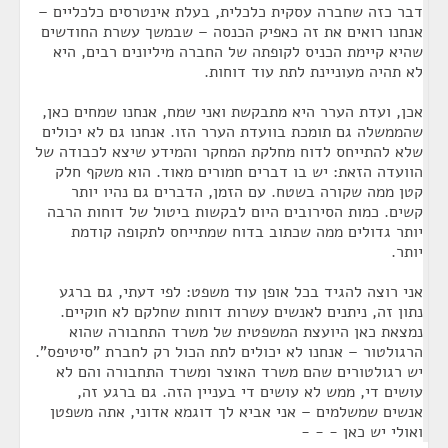
דבר כזה שחברה עסקית כלכלית, בעלת אינטרסים כלכליים –
אנחנו רואים את זה כאפיק הכנסה – שבמשך עשרת החודשים
שהיא קיימת הכניס לקופתה של החברה מיליונים רבים, היא
לא תהיה מעוניינת לתת עוד דוחות.
אכן, ועדת הערר היא מתבקשת ואני שמח, אנחנו שמחים כאן,
שהממשלה גם תומכת בוועדת הערר הזו. אנחנו גם לא יכולים
שלא להתייחס לדוח מחלקת המחקר והמידע שיצא לכבודה של
הוועדה הזאת: יש בו דברים חמורים מאוד. הוא משקף חלק
קטן ממה שקורה בשטח. עם הזמן, הדברים גם נהיו יותר
קשים. כמות הסירובים היום לבקשות ביטול של דוחות הרבה
יותר גדולים ממה שכתוב בדוח שמתייחס לתקופה קודמת
יותר.
אני רוצה להגיד בכל אופן עוד משפט: לפי דעתי, גם ברגע
נתון זה, ניתנים לאנשים עשרות דוחות שחלקם לא חוקיים.
נמצאת כאן היועצת המשפטית של משרד התחבורה שהוא
הרגולטור – אנחנו לא יכולים לתת הכול רק לחברת "סיטיפס".
יש רגולטורים שהם משרד האוצר ומשרד התחבורה והם לא
עושים די, ממש לא עושים די בעניין הזה. גם ברגע זה,
אנשים שמשלמים – אני אביא לך דוגמא אדוני, אתה משפטן
ואולי יש כאן - - -