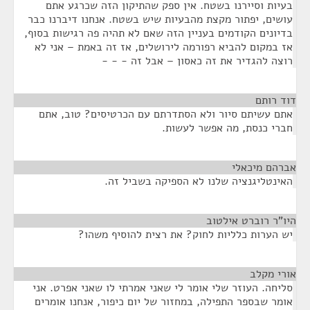
בעיות וסיירנו בשטח. אין ספק שהתיקון הזה שכרגע אתם
עושים, יפתור מקצת מהבעיות שיש בשטח. אנחנו דיברנו כבר
בדיונים הקודמים בעניין הזה שאם לא תהיה פה רגישות בסוף,
אז במקום להביא רפורמה לירושלים, אז זה באמת – אני לא
רוצה להגדיר את זה כאסון – אבל זה - - -
דוד רותם
¶
אתם עשיתם סיור ולא הסתדרתם עם הכרטיסים? טוב, אתם
חברי כנסת, מה אפשר לעשות.
אברהם מיכאלי
¶
האינטליגנציה שלנו לא הספיקה בשביל זה.
היו"ר רוברט אילטוב
¶
יש הערות כלליות לחוק? את רצית להוסיף משהו?
אורי מקלב
¶
סליחה. העוזר שלי אומר לי שאני אמרתי לו שאני אפרט. אני
אומר שבספר התפילה, במחזור של יום כיפור, אנחנו אומרים