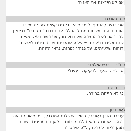
את לא מייצגת את האוצר.
חוה ראובני
¶
אני רוצה להוסיף ולומר שהיו דיונים קשים שקיים משרד
התחבורה בראשות המנהל הכללי עם חברת "סיטיפס" בניסיון
לברר את פשר ההצפה של התלונות, את פשר הסיטואציות –
שגם אלינו בתלונות – על סיטואציות שבהן ניתנו לאנשים
דוחות שלעיתים, על פניהן לפחות, נראו הזויות.
היו"ר רוברט אילטוב
¶
אז למה הגענו לחקיקה בעצם?
דוד רותם
¶
כי לא הייתה ברירה.
לאה ורון
¶
עורכת הדין ראובני, כספי התשלום המוגדל, כמו שאת קוראת
לזה – אנחנו קוראים לזה קנסות – לאן הם מופנים כשהם
מתקבלים, למדינה, ל"סיטיפס"?