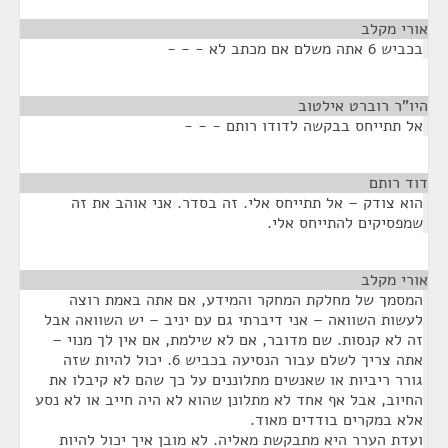
אורי מקלב
¶
בכביש 6 אתה משלם אם מכתב לא - - -
היו"ר רוברט אילטוב
¶
אל תתייחס בבקשה לדודו רותם - - -
דוד רותם
¶
הוא צודק – אל תתייחס אלי. זה בסדר. אני אוהב את זה
שמפסיקים להתייחס אלי.
אורי מקלב
¶
המסמך של מחלקת המחקר והמידע, אם אתה באמת רוצה
לעשות השוואה – אני דיברתי גם עם יניב – יש השוואה אבל
זה לא קנסות. שם מדובר, אם לא שילמת, אם אין לך מנוי –
אתה צריך לשלם עבור הנסיעה בכביש 6. יכול להיות שזה
גורר ריביות או שאנשים מתלוננים על כך שהם לא קיבלו את
החיוב, אבל אף אחד לא מתלונן שהוא לא היה חייב או לא נסע
אלא במקרים בודדים מאוד.
ועדת הערר היא מתבקשת מאליה. לא מובן איך יכול להיות