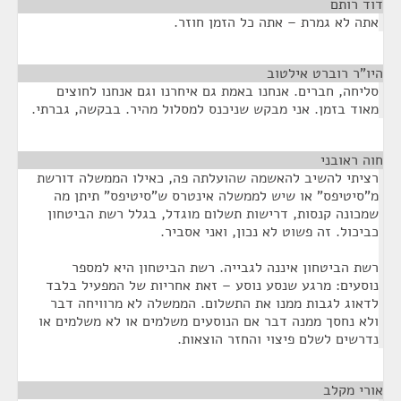
דוד רותם
¶
אתה לא גמרת – אתה כל הזמן חוזר.
היו"ר רוברט אילטוב
¶
סליחה, חברים. אנחנו באמת גם איחרנו וגם אנחנו לחוצים
מאוד בזמן. אני מבקש שניכנס למסלול מהיר. בבקשה, גברתי.
חוה ראובני
¶
רציתי להשיב להאשמה שהועלתה פה, כאילו הממשלה דורשת
מ"סיטיפס" או שיש לממשלה אינטרס ש"סיטיפס" תיתן מה
שמכונה קנסות, דרישות תשלום מוגדל, בגלל רשת הביטחון
כביכול. זה פשוט לא נכון, ואני אסביר.
רשת הביטחון איננה לגבייה. רשת הביטחון היא למספר
נוסעים: מרגע שנסע נוסע – זאת אחריות של המפעיל בלבד
לדאוג לגבות ממנו את התשלום. הממשלה לא מרוויחה דבר
ולא נחסך ממנה דבר אם הנוסעים משלמים או לא משלמים או
נדרשים לשלם פיצוי והחזר הוצאות.
אורי מקלב
¶