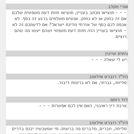
אורי מקלב
¶
- - - תוציאו מכתב בעניין, תוציאו חוות דעת משפטית שלכם
אם זה כחוק או לא כחוק. אנשים משלמים ברגע זה כסף. לא
אכפת לכם כסף של אזרחי מדינת ישראל? אם לדעתכם זה לא
– תוציאו בעניין הזה חוות דעת משפטי ושהם יעשו מה שהם
רוצים.
גיתית שיינין
¶
יש לי שאלה - - -
היו"ר רוברט אילטוב
¶
סליחה, גברתי, את לא ברשות דיבור.
דוד רותם
¶
ערכת דין ראובני, האם אין לכם אפשרות - - -
היו"ר רוברט אילטוב
¶
סליחה, חברים, מדברים פה ברשות. מי שמעכשיו יכנס בדרים