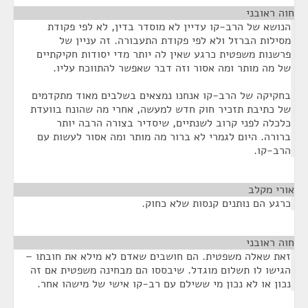
חוה ראובני
¶
הנושא של הרב-קו עדיין לא מוסדר בדין, לא לפי פקודת
מסילות הברזל ולא לפי פקודת התעבורה. זה עניין של
פרשנות משפטית כרגע שאין לה יותר מדי יסודות חקיקתיים
של מה מותר ומה אסור וזה דבר שאפשר להתווכח עליו.
בחקיקה של הרב-קו אנחנו נמצאים בשלבים מאוד מתקדמים
של כתיבת תזכיר חוק חדש למעשה, אחרי מה שהונח בוועדת
כלכלה לפני קרוב לשנתיים, שיסדיר בצורה הרבה יותר
ברורה. היום לגמרי לא ברור מה מותר ומה אסור לעשות עם
הרב-קו.
אורי מקלב
¶
כרגע הם נותנים קנסות שלא כחוק.
חוה ראובני
¶
זאת שאלה משפטית. הם חושבים שאדם לא מילא את חובתו –
הגישו לו תשלום מוגדל. שיבססו הם מבחינה משפטית אם זה
נכון או לא נכון מי ששילם עם רב-קו אישי של מישהו אחר.