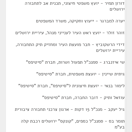
דורון תמיר - יועץ משפטי חיצוני, תכנית אב לתחבורה
ירושלים
יערה למברגר - ייעוץ וחקיקה, משרד המשפטים
זוהר זולר - יועץ ראש העיר לענייני מנהל, עיריית ירושלים
דידי הרשקוביץ - חבר מועצת העיר ומחזיק תיק התחבורה,
עיריית ירושלים
שי איזנברג - סמנכ"ל תפעול ושרות, חברת "סיטיפס"
גיתית שיינין - יועצת משפטית, חברת "סיטיפס"
לימור בנאי - יועצת חיצונית ל"סיטיפס", חברת "סיטיפס"
עוזאל ותיק - דובר החברה, חברת "סיטיפס"
גיל יעקב - מנכ"ל 15 דקות - ארגון צרכני תחבורה ציבורית
תומר בס - סמנכ"ל כספים, "קונקס" ירושלים רכבת קלה
בע"מ