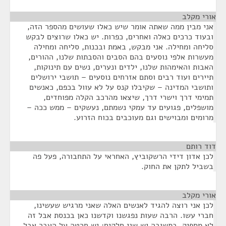
אורי מקלב
¶
אני מבין ממה שאתה אומר שיש כאלו שעושים מהספר הזה,
ובעוד כרכים כאלה ואחרים, כפרות. יש כאלו שרוצים לבקש
סליחה ומחילה. אני מבקש, באמת ובכנות, סליחה ומחילה
מעשרות אלפי נוסעים בהם הסבים והסבתות שלנו, ההורים,
האבות והאימהות שלנו, ילדים ונערים, נשים עם תינוקות,
תיירים ועוד רבים וסתם אזרחים נוסעים – תושבי ירושלים
ותושבי המדינה – שקיבלו קנס על לא עוול בכפם, כאנשים
תמימי דרך וישרי דרך, שיצאו מהרכב הקלה מפוחדים,
מושפלים, פגועים עד עמקי נשמתם, נעשקים – ממש ככה –
מרומים ומבוישים וגם מעוכבים בכוח הזרוע.
דוד רותם
¶
לכן אדון דידי הרשקוביץ, האחראי על התחבורה, פעל פה
בשביל לתקן את החוק.
אורי מקלב
¶
לכן אני רוצה להגיד לאנשים האלה שאני מרגיש שעשינו,
חברי עשו. הרבה שעות נפגשנו וקדשנו כאן בכנסת אבל זה
לא מספיק. בתשובה יש שני חלקים: יש חרטה על העבר אבל