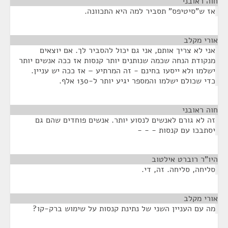
חוה ראובני
¶
אז ש"סיטיפס" תסביר למה היא התכוונה.
אורי מקלב
¶
אני לא צריך אותם, אני גם יכול להסביר לך. אם יוצאים
מנקודת הנחה שכמה שנותנים יותר קנסות אז ככה אנשים יותר
ישלמו ולא ייסעו בחינם - זה המרתיע – אז ככה יש עניין.
כדי שכולם ישלמו והמספר יגיע יותר ל-130 אלף.
חוה ראובני
¶
זה לא גורם לאנשים לנסוע יותר. אנשים פוחדים שהם גם
יסתבכו עם קנסות - - -
היו"ר רוברט אילטוב
¶
סליחה, סליחה. זה, די.
אורי מקלב
¶
מה עם העניין השני של נתינת קנסות על שימוש ברק-קו?