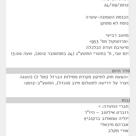
24/09/2012
הכנסת השמונה-עשרה
נוסח לא מתוקן
מושב רביעי
<פרוטוקול מס' 953>
מישיבת ועדת הכלכלה
יום שני, ח' בתשרי התשע"ג (24 בספטמבר 2012), שעה 13:00
סדר היום
<הצעת חוק לתיקון פקודת מסילות הברזל (מס' 7) (השגה
וערר על דרישה לתשלום חיוב מוגדל), התשע"ב-2012>
נכחו
¶
חברי הוועדה: >
רוברט אילטוב – היו"ר
יוליה שמאלוב ברקוביץ
אברהם מיכאלי
אורי מקלב