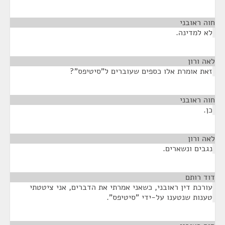
חוה ראובני
¶
לא למדינה.
לאה ורון
¶
זאת אומרת אלו כספים שעוברים ל"סיטיפס"?
חוה ראובני
¶
כן.
לאה ורון
¶
נגבים ונשארים.
דוד רותם
¶
עורכת דין ראובני, כשאני אמרתי את הדברים, אני ציטטתי
טענות שנטענו על-ידי "סיטיפס".