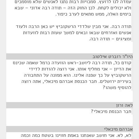
עמדה לנו לרועץ. סמכויות רבות נתנו לאנשים שלא מוסמכים
ולא יכולים לקחת. לכן החוק הזה – תודה רבה אדוני – שבא
בימים האלה, ממש מתאים לערב כיפור.
תודה רבה. אני מבין שלדדי הרשקוביץ יש כאן הרבה ולעוד
אנשים ואזרחים שבאו ובאים למשך שעות רבות לוועדות
ומציגים – תודה רבה.
היו"ר רוברט אילטוב
¶
קודם כל, תודה רבה ליושב-ראש הוועדה כרמל שאמה שכינס
את הדיון – אני מחליף אותו. אני רוצה להודות לדידי
הרשקוביץ על כך שפנה אלינו. הוא ממונה על התחבורה
בעירית ירושלים. חבר הכנסת אברהם מיכאלי, אתה רוצה
להוסיף משהו?
לאה ורון
¶
חבר הכנסת מיכאלי?
אברהם מיכאלי
¶
לא, לא. אני חושב שאנחנו באמת חווינו בשטח כמה וכמה