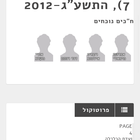
7), התשע"ג-2012
ח"כים נוכחים
אברהם
רוברט
אורי
מיכאלי
אילטוב
דוד רותם
מקלב
פרוטוקול
¶
PAGE
4
ועדת הכלכלה