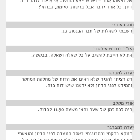
של מישהו אחר – פשוט ייצא החוצה. אי אפשר לנהל ככה
דיון. כל אחד ידבר אבל ברשות. סיימת, גברתי?
חוה ראובני
¶
השבתי לשאלות של חבר הכנסת, כן.
היו"ר רוברט אילטוב
¶
את לא חייבת להשיב על כל שאלה ושאלה. בבקשה.
יערה למברגר
¶
רק רציתי להגיד שלא ראינו את הדוח של מחלקת המחקר
והמידע לפני הדיון ולא ידענו שיש דוח כזה.
אורי מקלב
¶
היה לכם זמן של שעה וחצי משעה 11:30 לבדוק.
יערה למברגר
¶
דווקא בדקתי והתכוננתי באתר הוועדה לפני הדיון והוצאתי
את החומר שהיה באתר הוועדה ולא ידעתי שהיה דוח של