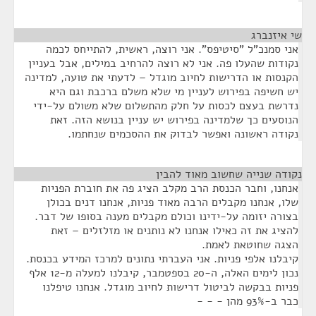
שי איזנברג
¶
אני סמנכ"ל "סיטיפס". אני רוצה, ראשית, להתייחס לכמה
נקודות שהעלו פה. אני לא רוצה להרחיב במילים, אבל בעניין
הקנסות או הדרישות לחיוב מוגדל – לדעתי את טועה, למדינה
יש חשיפה בפירוש לעניין מי שלא משלם ברכבת וגם היא
נדרשת בעצם לכסות על חלק מהתשלום שלא משולם על-ידי
הנוסעים כך שלמדינה בפירוש יש עניין בנושא הזה. זאת
נקודה ראשונה ואפשר לבדוק את ההסכמים שנחתמו.
נקודה שנייה שחשוב מאוד להבין
¶
אנחנו, וחבר הכנסת הרב מקלב הציג פה את חוברת הפניות
שלו, אנחנו מקבלים הרבה מאוד פניות, אנחנו דנים בכולן
בצורה יזומה על-ידינו וכולם מקבלים מענה בסופו של דבר.
להציג את זה כאילו אנחנו לא נותנים או מזלזלים – זאת
הצגה שחוטאת לאמת.
קיבלנו אלפי פניות. אני העברתי נתונים למרכז המידע בכנסת.
נכון לימים האלה, ה-20 בספטמבר, קיבלנו למעלה מ-12 אלף
פניות בבקשה לביטול דרישות לחיוב מוגדל. אנחנו טיפלנו
כבר ב-93% מהן - - -