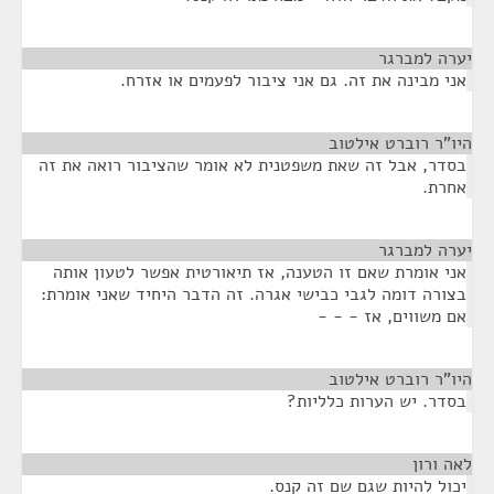
יערה למברגר
¶
אני מבינה את זה. גם אני ציבור לפעמים או אזרח.
היו"ר רוברט אילטוב
¶
בסדר, אבל זה שאת משפטנית לא אומר שהציבור רואה את זה
אחרת.
יערה למברגר
¶
אני אומרת שאם זו הטענה, אז תיאורטית אפשר לטעון אותה
בצורה דומה לגבי כבישי אגרה. זה הדבר היחיד שאני אומרת:
אם משווים, אז - - -
היו"ר רוברט אילטוב
¶
בסדר. יש הערות כלליות?
לאה ורון
¶
יכול להיות שגם שם זה קנס.