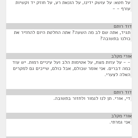
על חטא: על עושק ידינו, על הונאת רע, על חוזק יד וקשיות
עורף - -
דוד רותם
¶
תגיד, אתה שם לב מה השעה? אתה החלטת היום להחזיר את
כולנו בתשובה?
אורי מקלב
¶
- - על עזות מצח, על אטימות הלב ועל עיניים רמות. יש עוד
כמה דברים. אני אומר שכולם, אבל כולם, שייכים גם למקרים
האלה לצערי.
דוד רותם
¶
די, אורי. תן לנו לגמור ולחזור בתשובה.
אורי מקלב
¶
אני גמרתי.