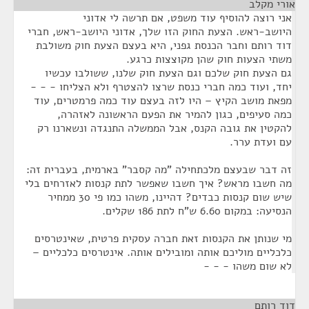
אורי מקלב
¶
אני רוצה להוסיף עוד משפט, אם תרשה לי אדוני
היושב-ראש. הצעת החוק הזו שלך, אדוני היושב-ראש, חברי
דוד רותם וחבר הכנסת גפני, היא בעצם הצעת חוק משולבת
משתי הצעות חוק שהן מקוצצות כרגע.
גם הצעת חוק שלכם וגם הצעת חוק שלנו, ששולבו עכשיו
יחד, ועוד כמה חברי כנסת שרצו להצטרף ולא הצליחו - - -
מפאת מושב הקיץ – היו לזה בעצם עוד כמה פרמטרים, עוד
כמה סעיפים, כגון להמיר את הפעם הראשונה לאזהרה,
להקטין את גובה הקנס, אבל הממשלה התנגדה ונשארנו רק
עם ועדת ערר.
זה דבר שבעצם מלכתחילה "מה קסבר" בארמית, בעברית זה:
מה חשבו מראש? איך חשבו שאפשר לתת קנסות לאזרחים בלי
שיש שום קנסות כבדים? דהיינו, משהו כמו פי 30 ממחיר
הנסיעה: במקום 6.60 ש"ח לתת 186 שקלים.
מי שנותן את הקנסות זאת חברה עסקית פרטית, שאינטרסים
כלכליים מוליכם אותה ומובילים אותה. אינטרסים כלכליים –
לא שום משהו - - -
דוד רותם
¶