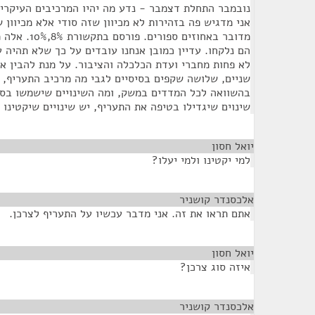
נובמבר התחלת דצמבר - נדע מה יהיו המרכיבים העיקריים
אני מדגיש פה בזהירות לא מכיוון שזה סודי אלא מכיוון ש
מדובר באחוזים ס
הם נלקחו. עדיין כמובן אנחנו עובדים על כך שלא תהיה ע
לא פחות מחברי ועדת הכלכלה והציבור. על מנת להבין א
שניים, שלושה שקפים בסיסיים לגבי מה מרכיב התעריף, 
בהשוואה לכל המדדים במשק, ומה השינויים שישמשו בסי
שינוים שיגדילו בטיפה את התעריף, יש שינויים שיקטינו א
יואל חסון
¶
למי יקטינו ולמי יעלו?
אלכסנדר קושניר
¶
אתם תראו את זה. אני מדבר עכשיו על התעריף לצרכן.
יואל חסון
¶
איזה סוג צרכן?
אלכסנדר קושניר
¶