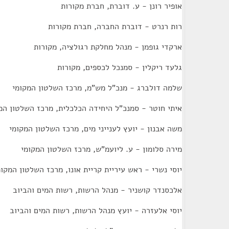
אופיר רונן - ע. דוברת, חברת מקורות
רות רנרט - דוברת החברה, חברת מקורות
ארקדי גופמן - מנהל מחלקת רגולציה, מקורות
גלעד ריקלין - סמנכל לכספים, מקורות
שלמה דולברג - מנכ"ל מש"מ, מרכז השלטון המקומי
איתי חוטר - סמנכ"ל היחידה הכלכלית, מרכז השלטון המ
משה אבנון - יועץ לענייני מים, מרכז השלטון המקומי
מירה סלומון - ע. ליועמ"ש, מרכז השלטון המקומי
יוסי נשרי - ראש עיריית קריית אונו, מרכז השלטון המקומ
אלכסנדר קושניר - מנהל הרשות, רשות המים והביוב
יוסי אלעזרה - יועץ מנהל הרשות, רשות המים והביוב