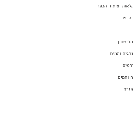
לאות ופיתוח הכפר
 הכפר
הביטחון
רגיה והמים
המים
 והמים
אזרח