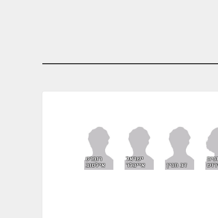
נית
ישראל
רוברט
רוש
דב חנין
אייכלר
אילטוב