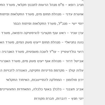
>
תניב רופא - מ"מ מנהל הרשות לתכנון חקלאי, משרד החק
אושרת עדני - מנהלת תחום מים, משרד החקלאות ופיתוח
יוסי ישי - מנכ"ל, משרד החקלאות ופיתוח הכפר
ערן שניר - ראש ענף תקציבי לוגיסטיקה ורפואה, משרד 
נוגה נחניאלי - מנהלת תחום ייעוץ משק המים, משרד האנ
רועי גולדשטיין - עו"ד לשכה משפטית, משרד האנרגיה ו
אביטל דרור - מנהלת אגף יעוץ משק מים, משרד האנרגיה
עלוה קולן - מקדמת מדיניות וחקיקה, האגודה לזכויות ה
ירון סולומון - המחלקה להתיישבות, האיחוד החקלאי
אביב חצבני - כלכלן באגף כלכלה, התאחדות התעשיינים
יוני חפץ - דוברות, חברת מקורות