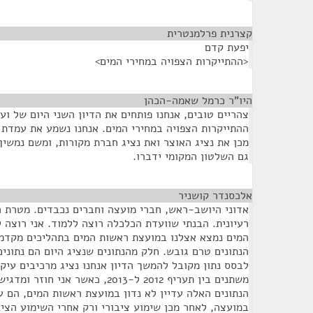
קצרנית פרלמנטרית
¶
יפעת קדם
<ההתייקרות הצפויה במחירי המים>
היו"ר כרמל שאמה-הכהן
¶
צהריים טובים, אנחנו פותחים את הדיון השני היום של ו
ההתייקרות הצפויה במחירי המים. אנחנו נשמע את עמדת
מכן את נציג האוצר ואת נציג חברת מקורות, ומשם נמשיך
גם השלטון המקומי ידברו.
אלכסנדר קושניר
¶
אדוני היושב-ראש, חברי מועצה וחברים נכבדים. מטרת ה
רעיונית. הבנתי שוועדת הכלכלה רוצה ללמוד. אני רוצה 
המים נמצא אצלנו במועצת ראשות המים בתהליכים מקדמי
הנתונים טרם גובש. חלק מהנתונים שנציג היום הם נתונים 
לבסס נתון מקובל להמשך הדיון אנחנו נציג מרכיבים עיק
משתנים בין תעריף 2012 ל-2013, כאשר א
הנתונים האלה עדיין לא נדון במועצת ראשות המים, הם עו
במועצה, לאחר מכן שימוע ציבורי ורק אחרי השימוע הציב