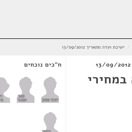
/
ישיבת ועדה מתאריך 13/09/2012
ח"כים נוכחים
במחירי
רו
חמד
תי
יואל חסון
עמאר
כרמל