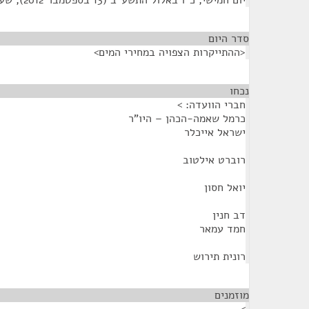
יום חמישי, כ"ו באלול התשע"ב (13 בספטמבר 2012), שעה 11:30
סדר היום
<ההתייקרות הצפויה במחירי המים>
נכחו
¶
חברי הוועדה: >
כרמל שאמה-הכהן – היו"ר
ישראל אייכלר
רוברט אילטוב
יואל חסון
דב חנין
חמד עמאר
רונית תירוש
מוזמנים
¶