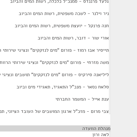
גלעד פרננדס - סמנכ"ל כלכלה, רשות המים והביוב
ניר וילנר - לשכה משפטית, רשות המים והביוב
חנה פרנקל - יועצת משפטית, רשות המים והביוב
אורי שור - דובר, רשות המים והביוב
תייסיר אבו רמוז - פורום "מים לנזקקים" ונציגי שירותי ה
משה מזרחי - פורום "מים לנזקקים" ונציגי שירותי הרווח
ליליאנה סירקיס - פורום "מים לנזקקים" תושבים ונציגי 
סלאח נסאר - מנכ"ל התאגיד, תאגידי מים וביוב
ענת אייל - המשמר החברתי
צבי מרום - מזכ"ל ארגון המושבים של העובד הציוני, תנ
מנהלת הוועדה
¶
לאה ורון