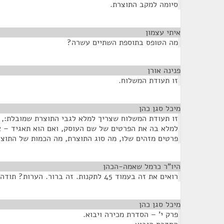
סיומה למקב התוצרת.
איתי עצמון
¶
מה הטופס בתוספת השתיים עשרה?
פנינה אורן
¶
זו תעודת המשלוח.
מיכל סגן כהן
¶
זו תעודת המשלוח שצריך למלא לגבי התוצרת שמובלת:, ו
למלא בה את הפרטים של שם העוסק, ואם הוא תאגיד – 
פרטים מזהים שלו, מה סוג התוצרת, מה הכמות של התוצר
היו"ר כרמל שאמה-הכהן
¶
רואים את זה בעמוד 45 לתקנות. זה ברור. הערות? תודה, התקנה אושרה.
מיכל סגן כהן
¶
פרק י' – הסדרת מכירה ויבוא.