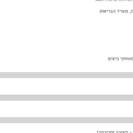
ון, משרד הבריאות
משווקי ביצים
 ייצורה ומכירתה),