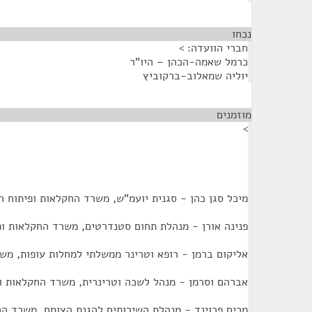
נכחו
¶
חברי הוועדה: >
כרמל שאמה-הכהן – היו"ר
יוליה שמאלוב-ברקוביץ
מוזמנים
¶
>
מיכל סגן כהן - סגנית יועמ"ש, משרד החקלאות ופיתוח ה
פנינה אורן - מנהלת תחום סטנדרטים, משרד החקלאות ופ
אליקום ברמן - רופא וטרינר ממשלתי למחלות עופות, מש
אברהם וסרמן - מנהל לשכה וטרינרית, משרד החקלאות ו
מרים פרוינד - מנהלת השירותים להגנת הצומח, משרד הח