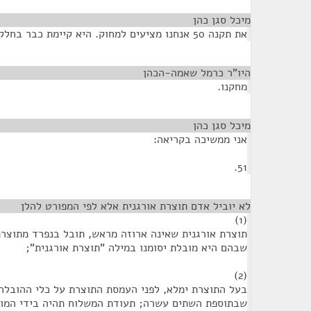
מיכל סגן כהן
¶
את תקנה 50 אנחנו מציעים למחוק. היא קיימת כבר בחלק הכללי.
היו"ר כרמל שאמה-הכהן
¶
מחקנו.
מיכל סגן כהן
¶
אני ממשיכה בקריאה:
51.
לא יוביל אדם תוצרת אורגנית אלא לפי המפורט להלן
¶
(1)
תוצרת אורגנית שאינה ארוזה מראש, תובל בנפרד מתוצרת 
שבהם היא מובלת יסומנו במילה "תוצרת אורגנית";
(2)
בעל התוצרת ימלא, לפני העמסת התוצרת על כלי ההובלה
שבתוספת השתים עשרה; תעודת המשלוח תהיה בידי המוב