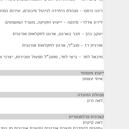
רינה ורסנו - מנהלת היחידה לניהול סיכונים, שירות המז
לירון אדלר- מינקה - ייעוץ וחקיקה, משרד המשפטים
יעקב כהן - חבר בארגון, ארגון לחקלאות אורגנית
אורנית רז - מנכ"ל, ארגון לחקלאות אורגנית
מיכאל לסר - ביצי לסר, סמנכ"ל תפעול ומכירות, יצרני ו
ייעוץ משפטי
¶
איתי עצמון
מנהלת הוועדה
¶
לאה ורון
קצרנית פרלמנטרית
¶
לאה קיקיון
<תקנות להסדרת תוצרת אורגנית (תוצרת אורגנית מן החי -