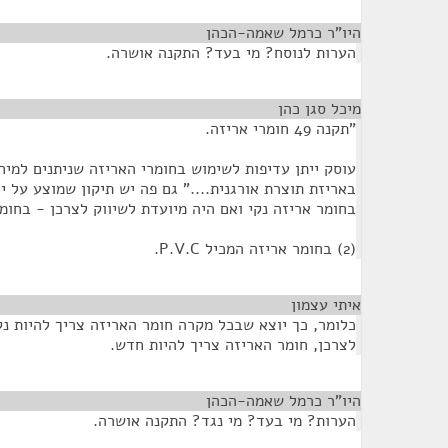
היו"ר כרמל שאמה-הכהן
¶
הערות לנוסח? מי בעד? התקנה אושרה.
מיכל סגן כהן
¶
"תקנה 49 חומרי אריזה.
עוסק ייתן עדיפות לשימוש בחומרי האריזה שניתנים למיח
באריזת תוצרת אורגנית...." גם פה יש תיקון שמוצע על י
בחומר אריזה נקי ואם היה מיועדת לשיווק לצרכן - בחומ
(2) בחומר אריזה המכיל P.V.C.
איתי עצמון
¶
כלומר, כך יוצא שבכל מקרה חומר האריזה צריך להיות נק
לצרכן, חומר האריזה צריך להיות חדש.
היו"ר כרמל שאמה-הכהן
¶
הערות? מי בעד? מי נגד? התקנה אושרה.