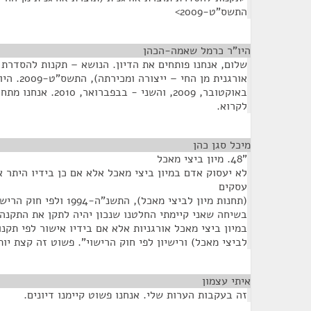
התשס"ט-2009>
היו"ר כרמל שאמה-הכהן
¶
שלום, אנחנו פותחים את הדיון. הנושא – תקנות להסדרת 
אורגנית מן ה
לקרוא.
מיכל סגן כהן
¶
"48. מיון ביצי מאכל
לא יעסוק אדם במיון ביצי מאכל אלא אם כן בידיו היתר או
עסקים
(תחנות מיון לביצי מאכל), התשנ"ה-1994 ולפי חוק הרישוי".
בשיחה שאני קיימתי החלטנו שנכון יהיה לתקן את התקנה 
במיון ביצי מאכל אורגניות אלא אם בידיו אישור לפי תקנו
לביצי מאכל) ורישיון לפי חוק הרישוי". פשוט זה קצת יות
איתי עצמון
¶
זה בעקבות הערות שלי. אנחנו פשוט קיימנו דיונים.