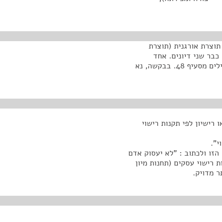
תוצרת אורגנית (תוצרת
חי – ייצורה ומכירתה), התשס"ט-2009. היו כבר שני דיונים. אחד
באוקטובר, 2009, והשני - בבפברואר, 2010. אנחנו מתחילים מסעיף 48. בבקשה, נא
 רישיון לפי תקנות רישוי
הזו ולכתוב : "לא יעסוק אדם
ת רישוי עסקים (תחנות מיון
ר מדויק.