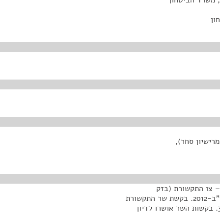
, משרד הביטחון
ון
רישיון סחר),
– צו התקשורת (בזק
ושידורים)(פטור מאישור סוג ופטור מרישיון סחר), התשע"ב-2012. בקשת שר התקשורת
לדיון מחדש ודיון מחדש בנוסח המתפרסם והוספת סעיף 3. בקשות השר אושרו לדיון