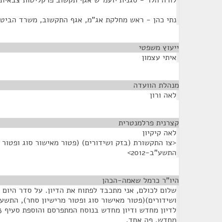
לורה הלר - סגנית יועמ"ש אגף תקשוב פרקליטות צבאית
נתי כהן - ראש מחלקת אג"מ, אגף התקשוב, משרד הביטח
ייעוץ משפטי
¶
איתי עצמון
מנהלת הוועדה
¶
לאה ורון
קצרנית פרלמנטרית
¶
לאה קיקיון
<צו התקשורת (בזק ושידורים) (פטור מאישור סוג ופטור מ
התשע"ב-2012>
היו"ר כרמל שאמה-הכהן
¶
שלום לכולם, אני מתכבד לפתוח את הדיון. על סדר היום 
מחדש, פה אחד.