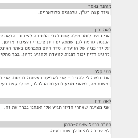
מוהנד נאסר
¶
ציוד קצה רט"ן. טלפונים סלולאריים.
לאה ורון
¶
אני רוצה לומר מילה אחת לגבי הפתיחה לציבור. הבאה של
הכנסת גורמת לכך שמתקיים דיון ציבורי והציבור מוזמן. 
על ידי פניה של הוועדה. סדר היום מתפרסם באתר האינטר
להגיע לדיון יכול לפנות לוועדה ולהגיע לדיון. בכך מתקיי
רוני קלר
¶
אם יורשה לי להגיב – אני לא פעם ראשונה בכנסת. אני כ
ומשום מה, כשאני מגיע לוועדת הכלכלה, יש לי קצת בעיו
לאה ורון
¶
אני מציעה שאחרי הדיון תגיע אלי ואנחנו נברר את זה.
היו"ר כרמל שאמה-הכהן
¶
לא צריכה להיות לך שום בעיה.