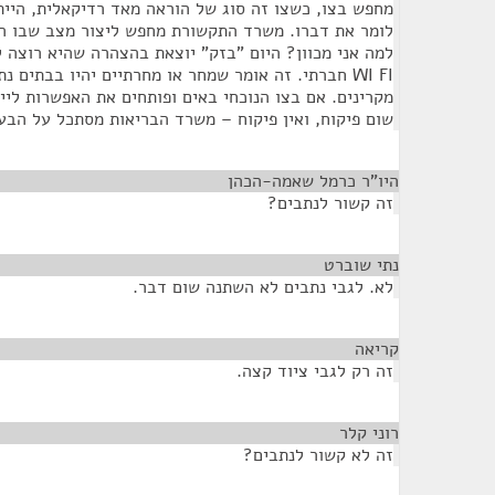
מחפש בצו, כשצו זה סוג של הוראה מאד רדיקאלית, היית
לומר את דברו. משרד התקשורת מחפש ליצור מצב שבו הצי
למה אני מכוון? היום "בזק" יוצאת בהצהרה שהיא רוצה 
WI FI חברתי. זה אומר שמחר או מחרתיים יהיו בבתים נ
מקרינים. אם בצו הנוכחי באים ופותחים את האפשרות ליי
שום פיקוח, ואין פיקוח – משרד הבריאות מסתכל על הבע
היו"ר כרמל שאמה-הכהן
¶
זה קשור לנתבים?
נתי שוברט
¶
לא. לגבי נתבים לא השתנה שום דבר.
קריאה
¶
זה רק לגבי ציוד קצה.
רוני קלר
¶
זה לא קשור לנתבים?