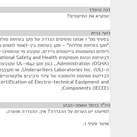
דנה נויפלד
¶
שנקרא את התיקונים?
רועי ברית
¶
בסעיף מס' 1 אנחנו מוסיפים הגדרה של תקן בטיחות סוללות. אני קורא:
"תקן בטיחות סוללות" – תקן בטיחות בין-לאומי לתאים מ
ליתיום המשמשות ביישומים ניידים, שקובע מי שהסמיכו 
לבטיחות וגהות תעסוקתית ety and Health
inistration (OSHA
ertification of Electro-technical Equipment and
Components (IECEE);
היו"ר כרמל שאמה-הכהן
¶
למישהו יש הערות על ההגדרה? אין. ההגדרה אושרה.
אושר סעיף 1.