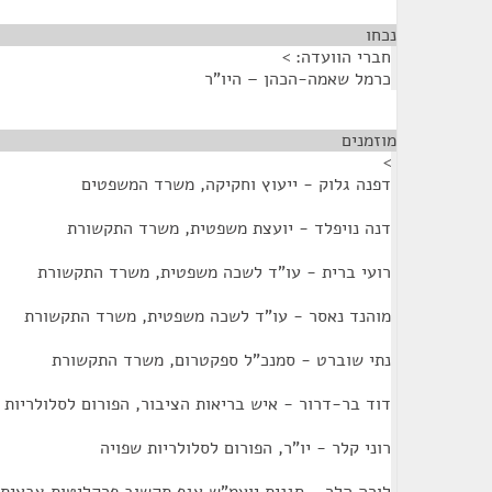
נכחו
¶
חברי הוועדה: >
כרמל שאמה-הכהן – היו"ר
מוזמנים
¶
>
דפנה גלוק - ייעוץ וחקיקה, משרד המשפטים
דנה נויפלד - יועצת משפטית, משרד התקשורת
רועי ברית - עו"ד לשכה משפטית, משרד התקשורת
מוהנד נאסר - עו"ד לשכה משפטית, משרד התקשורת
נתי שוברט - סמנכ"ל ספקטרום, משרד התקשורת
דוד בר-דרור - איש בריאות הציבור, הפורום לסלולריות 
רוני קלר - יו"ר, הפורום לסלולריות שפויה