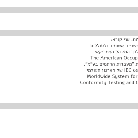
שניים אטומים ולסוללות
לכך המינהל האמריקאי
The American Occupational Saf
Adm)., כגון תקן UL-1642 שקובעות "מעבדות החתמים בע"מ",
ה-Underwriters Laboratories Inc. (UL), או תקןIEC 62133 של הארגון העולמי
לבדיקות תאימות ולהסמכה של ציוד ורכיבים אלקטרונייםWorldwide System for
Conformity Testing and C