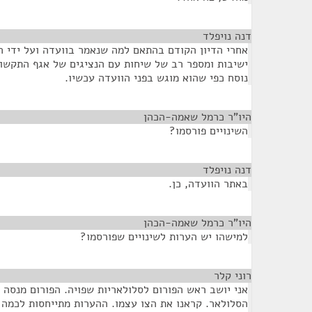
דנה נויפלד
¶
אחרי הדיון הקודם בהתאם למה שנאמר בוועדה ועל ידי הי
ישיבות ומספר רב של שיחות עם הנציגים של אגף התקשו
נוסח כפי שהוא מוגש בפני הוועדה עכשיו.
היו"ר כרמל שאמה-הכהן
¶
השינויים פורסמו?
דנה נויפלד
¶
באתר הוועדה, כן.
היו"ר כרמל שאמה-הכהן
¶
למישהו יש הערות לשינויים שפורסמו?
רוני קלר
¶
אני יושב ראש הפורום לסלולאריות שפויה. הפורום מנסה 
הסלולאר. קראנו את הצו עצמו. ההערות מתייחסות לכמה