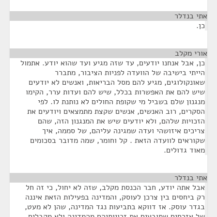
אתי בנדלר
¶
כן.
אורי מקלב
¶
כן, אבל אנחנו יודעים, עד שזה מגיע ועד שהוא יודע. אתמול
הייתי בישיבה של הוועדה לפניות הציבור, מתברר
שאונקולוגים, מגיע להם מסל הבריאות, ואנשים לא יודעים
שיש להם את האפשרות בכלל, שיש להם ועדות ערר, הקימו
מנגנון שלם בשביל מי שקופת החולים לא נותנת לו. לפי
הסקרים, רוב האנשים, אנשים שקצת מתמצאים ויודעים את
הזכויות שלהם, ולא יודעים שיש את המנגנון הזה, שהם
צריכים איזושהי ועדה שמגינה עליהם, של סממה, איך
שקוראים לוועדה הזאת . קל וחומר, שמה מדובר בסכומים
מאוד גדולים.
אתי בנדלר
¶
אבל אתה יודע, חבר הכנסת מקלב, שזה לא יחול, כי זה חל
רק ביחסים בין צרכן לעוסק, והמדינה בפעילות הזאת איננה
בגדר עוסק. אז דווקא בתביעות נגד המדינה, שהן לא מעט,
של אזרחים שתובעים את זכויותיהם מהמדינה ולא מקבלים