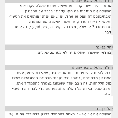
היו"ר כרמל שאמה-הכהן
¶
אנחנו בעד יישור קו. בואו אשאל אתכם שאלה עקרונית:
השאלה אם הוויכוח פה הוא עקרוני בכלל על המנגנון
ומבחינתכם זה אפס או אחד, או שאם אנחנו פותחים את הסעיף
ומקטינים את הסכום, זה משהו שישנה את התמונה
מבחינתכם? או שלא, תגידו ש-24, 22, 20, 16, 15, זה אותו
דבר.
יהל בן-נר
¶
בוודאי שעשרה שקלים זה לא כמו 24 שקלים.
היו"ר כרמל שאמה-הכהן
¶
יכול להיות שיש פה חברות או נציגים, שיגידו: שמע, עצם
המנגנון מבחינתנו, ייהרג ובל יעבור מבחינת ההתנהלות שלנו
מול הלקוחות. זה מצב אחד שאנחנו נצטרך להתמודד אתו.
ומצב שני, תגידו: כל הקלה שתבצעו פה כדי לבחון את העניין
הזה.
יהל בן-נר
¶
השאלה אם אי-אפשר באמת להסתפק כרגע בלהוריד את ה-24