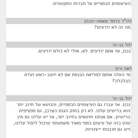
העיצומים הכספיים על חברות התקשורת.
היו"ר כרמל שאמה-הכהן
¶
מה זה לא יודעים?
יהל בן-נר
¶
נכון, אז אתם יודעים. לא, אולי לא כולם יודעים.
לאה ורון
¶
מי העלה אותם למליאת הכנסת אם לא יושב-ראש ועדת
הכלכלה?
יהל בן-נר
¶
נכון. אז עברו גם העיצומים הכספיים, והנושא של חיוב יתר
הוא ברישיון שלנו. לא רק בחוק הגנת הצרכן, גם ספציפית
ברישיון. אם אנחנו חוטאים בחיוב יתר, אז יש עלינו גם מין
שוט כזה של עיצום כספי מאוד משמעותי שיכול ליפול עלינו,
ויש גם תובנות ייצוגיות.