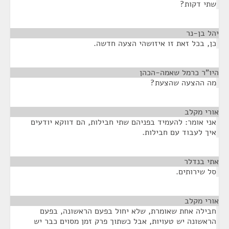
שתי דקות?
יהל בן-נר
¶
כן, בכל זאת זו איזושהי הצעה חדשה.
היו"ר כרמל שאמה-הכהן
¶
מה ההצעה שהצעת?
אורי מקלב
¶
אני אומר: להעמיד בפניהם שתי חבילות, הם דווקא יודעים
איך לעבוד עם חבילות.
אתי בנדלר
¶
סל שירותים.
אורי מקלב
¶
חבילה אחת שאומרת, שלא יחול בפעם הראשונה, בפעם
הראשונה יש טעויות, אבל כשתוך פרק זמן מסוים כבר יש