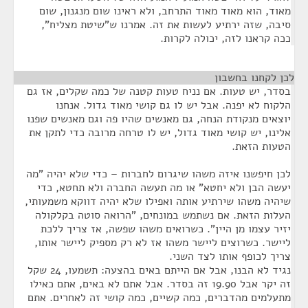
מאוד, הוא מאוד מאוד התרחב, ולא ראינו שום מנגנון, שום
סיבה, שזה ירתיע לעשות את זה. אמרנו ש"שיטת מצליח",
ככה קראנו לזה, יכולה לקרות.
לכן לקחנו בחשבון
¶
בסדר, יש טעות. אם נניח טעות קטנה של כמה שקלים, אז גם
הלקוח לא יפנה. אבל יש לו גם קושי מאוד גדול. אנחנו
יוצאים מנקודת הנחה, גם מאנשים שהיו פה וגם מאנשים שפנו
אלינו, יש קושי מאוד גדול, יש לו טרחה מרובה כדי לתקן את
הטעות הזאת.
לכן חיפשנו איזה משהו שיגרום לחברות – כדי שלא יהיה "מה
יעשה הבן ולא יחטא" או מה תעשה החברה ולא תחטא, כדי
שיהיה משהו שירתיע אותה ואפילו שלא יהיה דווקא משמעותי,
העלות הזאת. אם נשתמש במונחים, "הרואה סוטה בקלקולה
יזיר עצמו מן היין". כשרואים משהו שפשה, אז צריך ללכת
ליישר. כשרוצים ליישר משהו אז לא רק מספיק ליישר אותו,
צריך לכופף אותו לצד השני.
נגיד לא הבנו, אבל אם הייתם באים בהצעה: תשמעו, 24 שקל
זה יקר אבל 19.90 זה בסדר. אבל אתם לא באים, אתם כאילו
מתעלמים מהדברים, כמה קשיים, כמה קושי זה לאחרים. אתם