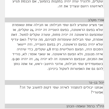
שקלים, ולהגיד שזה יהיה בתקנות בהמשך, אם הכנסת תגיע
לאיזשהו רושם שצריך את זה.
אורי מקלב
¶
אני מציע שתציע להם שתי חבילות: או חבילה אחת שאומרת
שלא בפעם הראשונה, בפעם השנייה זה יהיה 24 שקלים, או
שמהפעם הראשונה זה יהיה פחות, עשרה שקלים למשל. זאת
אומרת, שתי חבילות שעומדות לפניהם, מה עדיף? האם עדיף
שלא יהיה בפעם הראשונה, רק בפעם השנייה, וזה יישאר
הסכום הזה, הפעם השלישית נניח 48 שקלים, כדי שיהיה
איזה מנגנון, ולא הפעם הראשונה. או שאני אומר: לא, נוריד
את הסכום, שבפעם הראשונה זה לא יהיה 24, זה יהיה 9.90.
כשמעמידים שתי חבילות, אדוני היושב-ראש, אז אתה נותן
להם גם את האפשרות לשקול ביניהן.
יהל בן-נר
¶
אנחנו יכולים להתפזר לאיזה שתי דקות לחשוב על זה?
אפשרי?
היו"ר כרמל שאמה-הכהן
¶