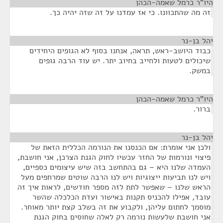
היו"ר כרמל שאמה-הכהן
¶
זה מה שהתכוונו. כי אז עמדנו על זה שזה יהיה כך.
יהל בן-נר
¶
כבוד היושב-ראש, תראה, אנחנו בסוף לא הגופים היחידים
שיכולים לטעות ולחייב בחיוב יתר. יש עוד הרבה גופים
במשק.
היו"ר כרמל שאמה-הכהן
¶
ברור.
יהל בן-נר
¶
ולכן אני אומרת: אם הכנסנו את הנורמה הכללית הזאת של
פיצוי ונורמות של החזר עכשיו לחוק הגנת הצרכן, אני חושבת,
העמדה שלנו היא – גם בהתחשב בזה שיש עיצומים כספיים,
ויש לנו תביעות ייצוגיות ויש לנו הרבה שוטים שמרחפים מעל
הראש שלנו – שאפשר לתת לזה מספר חודשים, לראות איך זה
עובד, אפילו להכניס תקנות באישור ועדת הכלכלה שהשר
מוסמך לחתום עליהן, ולקבוע את זה בשלב קצת יותר מאוחר.
אני חושבת שלעשות נורמה רק לאלה שחוסים בחוק הגנת