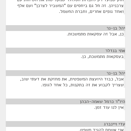
צרכניהן. זה חל גם ביחסים עם "המשביר לצרכן" ועם אלף
ואחד גופים אחרים, וחברת החשמל.
יהל בן-נר
¶
כן, אבל זה עסקאות מתמשכות.
אתי בנדלר
¶
בעסקאות מתמשכת, כן.
יהל בן-נר
¶
אבל, כבוד היועצת המשפטית, את מחזקת את דעתי שוב,
שצריך לקבוע את זה בתקנות, כל אחד לגופו.
היו"ר כרמל שאמה-הכהן
¶
אין לנו עוד זמן.
עדי ויינברג
¶
אני אשמח להגיד משפט.