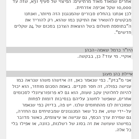
אחרים שמאוד מאוד מרתיעים: הפיצוי של סעיף 31א, שזה עד
10,000 שקל אכיפה אזרחית.
לכן אנחנו בהחלט סבורים שהמנגנון הזה מיותר, ואנחנו
מבקשים להשאיר את התיקון כמו שהוא, רק להוריד את
ה"בתוספת תשלום בשל הוצאות הצרכן בסכום של 24 שקלים
חדשים".
היו"ר כרמל שאמה-הכהן
¶
אוקיי. מי עוד? כן, בבקשה.
איילת כהן מעגן
¶
אני מ"בזק". כפי שנאמר כאן, זה איזשהו משהו שנראה כמו
ענישה כפולה, זה חסר תקדים. באמת הסכום מוחזר, הוא יכול
להיות לחלוטין עקב טעות, הוא גם לא פרופורציונלי לסכומים
אחרים, שאפשר לחשוב עליהם בנסיבות דומות לפחות
שמוכרות לנו מהתחומים שלנו. יש פה, בדיוק כפי שנאמר
על-ידי שוש, את כל שאר המנגנונים שמבטיחים גם החזרה,
גם שמירת ערך הכסף, גם ענישה או עיצומים, כאשר מדובר
במישהו שעושה את זה בסוג של רשלנות, כוונה, או אפילו בלי
כל אלה.