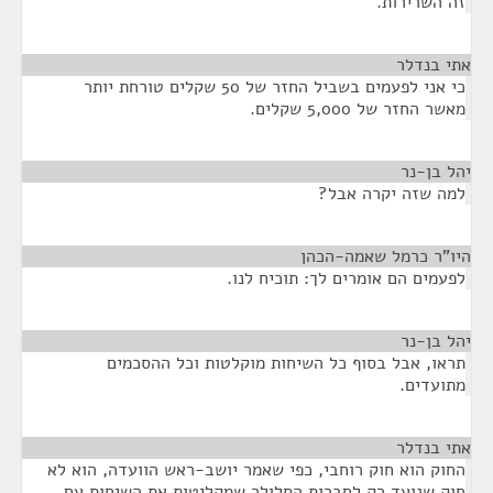
זה השרירות.
אתי בנדלר
¶
כי אני לפעמים בשביל החזר של 50 שקלים טורחת יותר
מאשר החזר של 5,000 שקלים.
יהל בן-נר
¶
למה שזה יקרה אבל?
היו"ר כרמל שאמה-הכהן
¶
לפעמים הם אומרים לך: תוכיח לנו.
יהל בן-נר
¶
תראו, אבל בסוף כל השיחות מוקלטות וכל ההסכמים
מתועדים.
אתי בנדלר
¶
החוק הוא חוק רוחבי, כפי שאמר יושב-ראש הוועדה, הוא לא
חוק שנועד רק לחברות הסלולר שמקליטות את השיחות עם