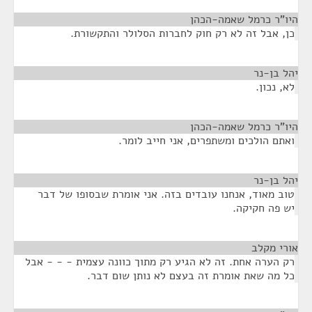
היו"ר כרמל שאמה-הכהן
¶
כן, אבל זה לא רק חוק לחברות הסלולר והתקשורת.
יהל בן-נר
¶
לא, נכון.
היו"ר כרמל שאמה-הכהן
¶
ואתם הולכים ומשתפרים, אני חייב לומר.
יהל בן-נר
¶
טוב מאוד, אנחנו עובדים בזה. אני אומרת שבסופו של דבר
יש פה חקיקה.
אורי מקלב
¶
רק הערה אחת. זה לא הגיע רק מתוך כוונה עצמית - - - אבל
כל מה שאת אומרת זה בעצם לא נותן שום דבר.