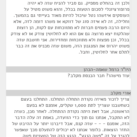
ולכן זה בהחלט מספיק. גם סביר להניח שזה לא יהיה
פרופורציונלי לסכום הטעות בכלל, והוא פשוט מטיל על
העוסקים איזשהו נטל שיכול להיות מאוד בעייתי גם בהמשך.
וחלילה, זה לא איזה סוג של דווקא או משהו דומה לזה, אלא
היום הרבה פעמים חברות לא מתווכחות עם לקוח, הן רוצות
שהלקוח יצא מרוצה גם אם הוא לא לחלוטין צודק או לא צודק
בכלל, וכן מפצות ולא מתווכחות ומחזירות. אני חושבת שזה
פשוט יהרוס את המנגנון הזה, משום שזה מכניס את זה כבר
לתלם אחר לחלוטין, וחבל.
היו"ר כרמל שאמה-הכהן
¶
עוד מישהו? חבר הכנסת מקלב?
אורי מקלב
¶
צריך לזכור מאיזה נקודת התחלה התחלנו. התחלנו בעצם
כשחשבנו שצריך לתת 1,000 שקלים, אומנם לא בפעם
הראשונה, אבל זאת היתה נקודת ההתחלה. לאחר מכן, כשזה
לא התקבל, אנחנו גם תוך כדי הוועדה, באמת זה עלה הדבר
הזה, אומנם - - - שזה קנס, אבל דיברנו יותר על ההיבט של
החזר הוצאות. כלומר אנחנו לא יכולים להתעלם מכך שאפשר
להגיד על זה "פשה הנגע". הנגע הזה של הטעויות פשה