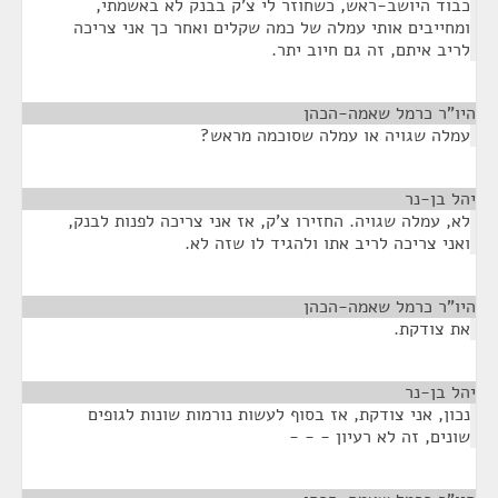
כבוד היושב-ראש, כשחוזר לי צ'ק בבנק לא באשמתי,
ומחייבים אותי עמלה של כמה שקלים ואחר כך אני צריכה
לריב איתם, זה גם חיוב יתר.
היו"ר כרמל שאמה-הכהן
¶
עמלה שגויה או עמלה שסוכמה מראש?
יהל בן-נר
¶
לא, עמלה שגויה. החזירו צ'ק, אז אני צריכה לפנות לבנק,
ואני צריכה לריב אתו ולהגיד לו שזה לא.
היו"ר כרמל שאמה-הכהן
¶
את צודקת.
יהל בן-נר
¶
נכון, אני צודקת, אז בסוף לעשות נורמות שונות לגופים
שונים, זה לא רעיון - - -