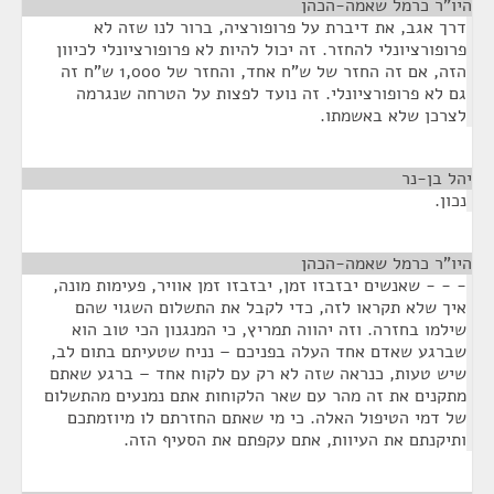
היו"ר כרמל שאמה-הכהן
¶
דרך אגב, את דיברת על פרופורציה, ברור לנו שזה לא
פרופורציונלי להחזר. זה יכול להיות לא פרופורציונלי לכיוון
הזה, אם זה החזר של ש"ח אחד, והחזר של 1,000 ש"ח זה
גם לא פרופורציונלי. זה נועד לפצות על הטרחה שנגרמה
לצרכן שלא באשמתו.
יהל בן-נר
¶
נכון.
היו"ר כרמל שאמה-הכהן
¶
- - - שאנשים יבזבזו זמן, יבזבזו זמן אוויר, פעימות מונה,
איך שלא תקראו לזה, כדי לקבל את התשלום השגוי שהם
שילמו בחזרה. וזה יהווה תמריץ, כי המנגנון הכי טוב הוא
שברגע שאדם אחד העלה בפניכם – נניח שטעיתם בתום לב,
שיש טעות, כנראה שזה לא רק עם לקוח אחד – ברגע שאתם
מתקנים את זה מהר עם שאר הלקוחות אתם נמנעים מהתשלום
של דמי הטיפול האלה. כי מי שאתם החזרתם לו מיוזמתכם
ותיקנתם את העיוות, אתם עקפתם את הסעיף הזה.