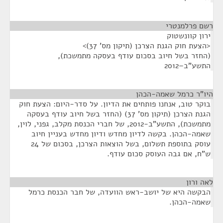
רשם פרלמנטרי
¶
ירון קוונשטוק
<הצעת חוק הגנת הצרכן (תיקון מס' 37)>
(החזר בשל חיוב בסכום עודף בעסקה מתמשכת),
התשע"ב–2012
היו"ר כרמל שאמה-הכהן
¶
בוקר טוב, אנחנו פותחים את הדיון. על סדר-היום: הצעת חוק
הגנת הצרכן (תיקון מס' 37) (החזר בשל חיוב עודף בעסקה
מתמשכת), התשע"ב-2012, של חברי הכנסת מקלב, גפני, לוין,
שאמה-הכהן. בקשה לדיון מחדש ודיון מחדש בעניין חיוב
עוסק בתוספת תשלום, בשל הוצאות הצרכן, בסכום של 24
ש"ח, אם גבה העוסק סכום עודף.
לאה ורון
¶
הבקשה היא של יושב-ראש הוועדה, של חבר הכנסת כרמל
שאמה-הכהן.