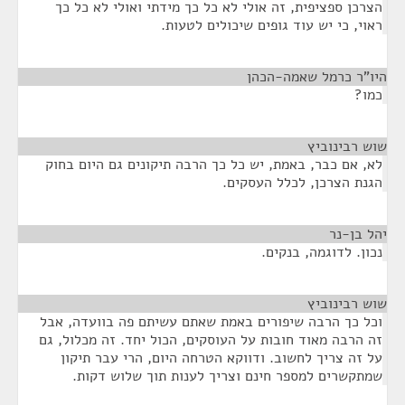
הצרכן ספציפית, זה אולי לא כל כך מידתי ואולי לא כל כך
ראוי, כי יש עוד גופים שיכולים לטעות.
היו"ר כרמל שאמה-הכהן
¶
כמו?
שוש רבינוביץ
¶
לא, אם כבר, באמת, יש כל כך הרבה תיקונים גם היום בחוק
הגנת הצרכן, לכלל העסקים.
יהל בן-נר
¶
נכון. לדוגמה, בנקים.
שוש רבינוביץ
¶
וכל כך הרבה שיפורים באמת שאתם עשיתם פה בוועדה, אבל
זה הרבה מאוד חובות על העוסקים, הכול יחד. זה מכלול, גם
על זה צריך לחשוב. ודווקא הטרחה היום, הרי עבר תיקון
שמתקשרים למספר חינם וצריך לענות תוך שלוש דקות.