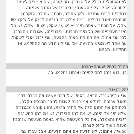
לא מסתכלים בכלל על הצרכן, מה קורה, שהוא צריך לעמוד
ולחכות. יש לו עלויות. אנחנו דיברנו על החזר עלויות.
במקרים רבים אחרים: צ'ק שחוזר, מכתב שחוזר, לוקחים
סכומים מאוד גדולים. כמה עולה רק הודעה לבנק על צ'ק? 80
שקל. על מכתב שאתה חייב – יש 24 שקל, יש 18 שקל, יש כל
מיני תעריפים של כל מיני חברות, ציבוריות, שגובות מהצרכן.
לכן אני אומר, אם הם היו באים בהצעה, אני יכול אולי לשקול.
אף אחד לא מגיע בהצעה, אז אני לא יודע מה להחליט. אז
תחליטו, תבואו.
היו"ר כרמל שאמה-הכהן
¶
כן, בוא ניתן להם לסיים ואנחנו נחליט. כן.
יהל בן-נר
¶
אני מ"פרטנר". תראו, בסופו של דבר עשינו פה כברת דרך
מאוד ארוכה, דווקא אני רוצה לענות לחבר הכנסת מקלב,
בלחוקק את החוק הזה של החזר פיצוי, והוא קובע מנגנונים
שלא היו עד היום. יש את זמן הבירור, יש את זמן התשובה,
ריבית והצמדה, את כל המעטפת שהיא באמת מעטפת שנותנת
מענה מאוד גדול לצרכן.
עכשיו, אתמול, לא יודעת אם אתם יודעים, אבל עברו גם