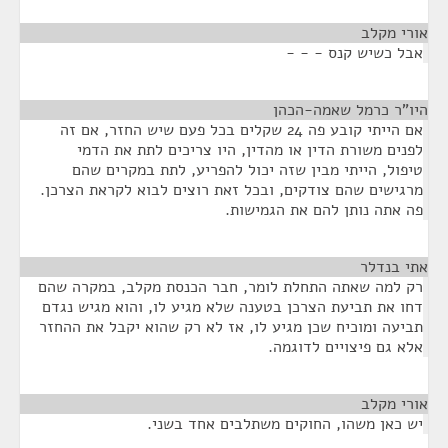
אורי מקלב
¶
אבל כשיש קנס - - -
היו"ר כרמל שאמה-הכהן
¶
אם הייתי קובע פה 24 שקלים בכל פעם שיש החזר, אם זה
לפנים משורת הדין או מהדין, היו צריכים לתת את הדמי
טיפול, הייתי מבין שזה יכול להפריע, לתת במקרים שהם
מרגישים שהם צודקים, ובכל זאת רוצים לבוא לקראת הצרכן.
פה אתה נותן להם את הגמישות.
אתי בנדלר
¶
רק למה שאתה התחלת לומר, חבר הכנסת מקלב, במקרה שהם
דחו את תביעת הצרכן בטענה שלא מגיע לו, והוא מגיש נגדם
תביעה ומוכיח שכן מגיע לו, אז לא רק שהוא יקבל את ההחזר
אלא גם פיצויים לדוגמה.
אורי מקלב
¶
יש כאן משהו, החוקים משתלבים אחד בשני.