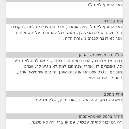
ואז הסעיף לא חל?
אתי בנדלר
¶
ואז הסעיף לא חל. זאת אומרת, אבל הם צריכים לתת לו קודם
כול תשובה: לא מגיע לך, והוא יכול להתווכח על זה. אומר:
אני לא רוצה לפנים משורת הדין.
היו"ר כרמל שאמה-הכהן
¶
נכון. אז אדרבה, הם יוצאים הכי בסדר, נימקו למה לא מגיע
לו, ואומרים לו: אחרי שנימקנו למה לא מגיע לך, אנחנו
מוכנים, בגלל שאנחנו אוהבים אותך ורוצים שתישאר אתנו,
לתת לך את הפיצוי.
אורי מקלב
¶
יצא פה במקרה הלא טוב, אני מבין, שלא מגיע לך.
היו"ר כרמל שאמה-הכהן
¶
זה גם יכול להיות עכשיו, עם או בלי, זה לא משנה.