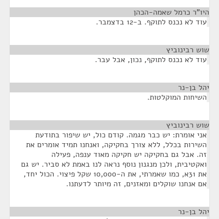
היו"ר כרמל שאמה-הכהן
¶
עוד לא נכנס לתוקף. ב-12 בדצמבר.
שוש רבינוביץ
¶
עוד לא נכנס לתוקף, נכון, אבל עבר.
יהל בן-נר
¶
השיחות המוקלטות.
שוש רבינוביץ
¶
אני אומרת: יש כבר מגמה. קודם כול, יש שיפור בתודעת
השירות בכלל, ללא צורך בחקיקה, ואנחנו תמיד אומרים את
זה. אבל גם בחקיקה יש חקיקה מאוד ענפה, פעילה
ואקטיבית, ולכן מנגנון נוסף נראה לנו באמת לא סביר. יש גם
את 31א, כמו שאמרתי, את ה-10,000 שקל פיצוי. הכול יחד,
אם אנחנו שוקלים ומאזנים, זה מיותר לדעתנו.
יהל בן-נר
¶