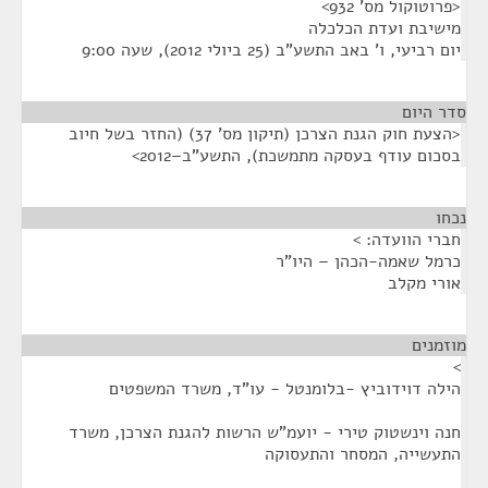
<פרוטוקול מס' 932>
מישיבת ועדת הכלכלה
יום רביעי, ו' באב התשע"ב (25 ביולי 2012), שעה 9:00
סדר היום
<הצעת חוק הגנת הצרכן (תיקון מס' 37) (החזר בשל חיוב
בסכום עודף בעסקה מתמשכת), התשע"ב–2012>
נכחו
¶
חברי הוועדה: >
כרמל שאמה-הכהן – היו"ר
אורי מקלב
מוזמנים
¶
>
הילה דוידוביץ -בלומנטל - עו"ד, משרד המשפטים
חנה וינשטוק טירי - יועמ"ש הרשות להגנת הצרכן, משרד
התעשייה, המסחר והתעסוקה