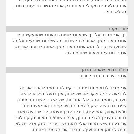
אותם, ולעיתים מקבלים אותם רק אחרי הגשת תביעות, כמובן
זה לא יחול.
אורי מקלב
¶
כן. אני מדבר על כך שהאחוז שפונה והאחוז שמתעקש הוא
אחוז מאוד קטן. אסור לנו לשכוח. זה שאנחנו שומעים על זה
שהתעקש וקיבל, הוא אחוז מאוד קטן. אנחנו יודעים את זה.
אנחנו מודעים ולא עושים את זה.
היו"ר כרמל שאמה-הכהן
¶
אנחנו צריכים כבר לסכם.
אני אגיד לכם: אתם פניתם – קיבלתם. מאז שהכנו את זה
לקריאה שנייה ולקריאה שלישית, אין כמעט מישהו שהיה
מעורב, מהצד הזה, של החברות, של איגוד לשכות המסחר,
שפנה וביקש שנשקול זאת מחדש. קיימנו התייעצות יותר
מפעם אחת, המציעים, בינינו לבין עצמנו. לי יש דעה מאוד
ברורה בעניין לגבי התיקון, אבל השותפים האחרים, קיבלתי
את דעתם שיש מקום אולי להתגמש בעניין הזה, אבל זה לא
יהיה למחוק את הסעיף. תורידו את זה מסדר-היום.