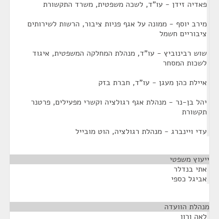
פאדיה זידן - עו"ד, לשכה משפטית, משרד התקשורת
מירב יוסף - ממונה על אגף פניות ציבור, הרשות לשירותים
ציבוריים חשמל
שוש רבינוביץ - עו"ד, מנהלת המחלקה המשפטית, איגוד
לשכות המסחר
איילת כהן מעגן - עו"ד, חברת בזק
יהל בן-נר - מנהלת אגף רגולציה וקשרי מפעילים, פרטנר
תקשורת
עדי ויינברג - מנהלת רגולציה, הוט מובייל
ייעוץ משפטי
¶
אתי בנדלר
אביגל כספי
מנהלת הוועדה
¶
לאה ורון