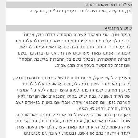
היו"ר כרמל שאמה-הכהן
¶
כן, בבקשה, מי רוצה לדבר בעניין הזה? כן, בבקשה.
שוש רבינוביץ
¶
בוקר טוב. אני מאיגוד לשכות המסחר. קודם כול, אנחנו
מודים לך על המוכנות לפתוח את הנושא מחדש ולהעלות את
זה על סדר-היום, גם ביום הזה שהוא באמת עמוס לקראת
הפגרה, ואנחנו מאוד מעריכים את זה. אני מדברת פה בשם
חברות התקשורת, ובכלל בשם כל החברות בלשכת המסחר
שנוהגות להתקשר בעסקאות מתמשכות.
בעניין של 24 שקל, אנחנו סבורים שפה מדובר במנגנון חדש,
מנגנון לא מוכר שאין דומה לו, ושהוא אפילו עלול להיות
מנגנון מסוכן, שפותח פתח למתן פיצוי נכפה ללא כל המיצוי
של הליך משפטי. נכון שיש בחוק הטכנאים את הפיצוי ללא
הערכת נזק, אם הטכנאי איחר, אבל שם באמת בן-אדם ישב
בבית, חיכה, והוא לא הגיע.
כאן צריך לתת את ה-24 שקל גם אחרי שתיקנו, זאת אומרת
שכבר החזירו את הכסף, עם הצמדה, עם ריבית, תוך 14 יום,
שזה באמת לכל הדעות זמן מאוד קצר, ולכן אין באמת צורך
לעוד איזשהו כתם או אשם. ובנוסף, יש פה גם מנגנונים