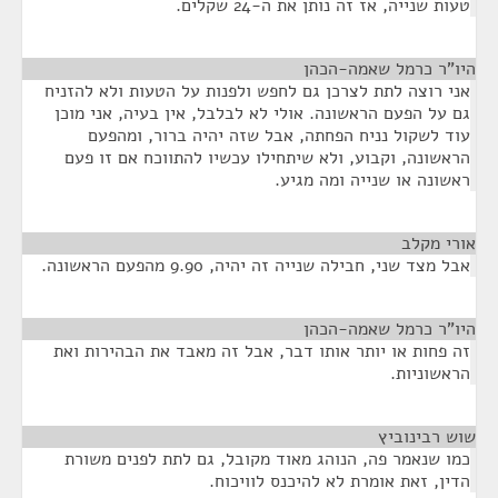
טעות שנייה, אז זה נותן את ה-24 שקלים.
היו"ר כרמל שאמה-הכהן
¶
אני רוצה לתת לצרכן גם לחפש ולפנות על הטעות ולא להזניח
גם על הפעם הראשונה. אולי לא לבלבל, אין בעיה, אני מוכן
עוד לשקול נניח הפחתה, אבל שזה יהיה ברור, ומהפעם
הראשונה, וקבוע, ולא שיתחילו עכשיו להתווכח אם זו פעם
ראשונה או שנייה ומה מגיע.
אורי מקלב
¶
אבל מצד שני, חבילה שנייה זה יהיה, 9.90 מהפעם הראשונה.
היו"ר כרמל שאמה-הכהן
¶
זה פחות או יותר אותו דבר, אבל זה מאבד את הבהירות ואת
הראשוניות.
שוש רבינוביץ
¶
כמו שנאמר פה, הנוהג מאוד מקובל, גם לתת לפנים משורת
הדין, זאת אומרת לא להיכנס לוויכוח.