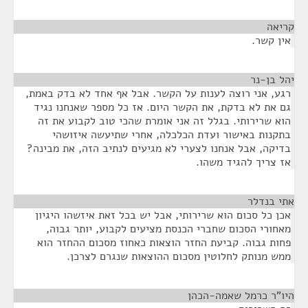
קריאה
¶
אין קשר.
יהל בן-נר
¶
רגע, אני רוצה לענות על הקשר. אבל אף אחד לא בדק באמת,
גם את לא בדקת, את הקשר היום. אז כל מספר שאנחנו נגיד
הוא שרירותי. בגלל זה אני אומרת שהכי טוב לקבוע את זה
בתקנות באישור ועדת הכלכלה, אחרי שתיעשה איזושהי
בדיקה, אבל אנחנו לצערי לא מגיעים לנתיב הזה, את מבינה?
אז צריך להגיד משהו.
אתי בנדלר
¶
אכן כל סכום הוא שרירותי, אבל יש בכל זאת איזשהו היגיון
מאחורי הסכום שחברי הכנסת מציעים לקבוע, יותר גבוה,
פחות גבוה. קביעת החזר הוצאות כאחוז מסכום ההחזר הוא
ממש מנותק לחלוטין מסכום ההוצאות שנגרם לצרכן.
היו"ר כרמל שאמה-הכהן
¶