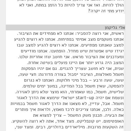
הולך להיות. ואז אני צריך להיות כל הזמן במתח, ואני לא
יודע מתי זה יקרה?
אלי גליקמן
¶
ראשית, אני רוצה להסביר: אנחנו לא מפחידים את הציבור.
אנחנו משקפים מצב אמיתי בפתיחות. אנחנו לא רוצים להגיע
למצב שאנחנו מפתיעים. אנחנו לא רוצים להגיע למצב שבו
יגידו שיש אפשרות שיש מחדל. הופתענו. אנחנו מודיעים
ומעדכנים את הציבור מראש. אני חושב שזו אחריות שלנו.
המצב היה גרוע יותר אם היינו פועלים בשיטה אחרת.
שנית, אני לא חושב שצריך להגזים. גם אם יהיו הפסקות
חשמל מאולצות, הציבור יסבול בצורה מדורגת: חצי שעה,
שעה, שעה ורבע – בכל מיני חלוקות. ואנחנו לא נגרום
להפסקה, שאין חשמל בכל המדינה, במשך ימים שלמים.
שלישית, חשמל, כמו שאמרתי, הוא מוצר שלא ניתן לאגירה.
ונשמח אם יהיה start-up ישראלי שימצא את הדרך לאגור
חשמל. אבל, עדיין, לא מצאנו את הדרך לאגור חשמל בכמויות
כאלה. ולכן, אנחנו צריכים לרכז מאמץ, ולראות איך פותרים
את הבעיה. תכנון משק החשמל – צריך למצוא את
האופטימום. יש קונפליקט. מצד אחד, אתה לא רוצה להשקיע.
זה השקעות מרובות. מיליארדים בדולרים, רבים. ומצד שני,