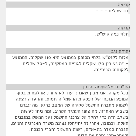
קריאה
¶
111 שקלים - - -
קריאה
¶
תלוי כמה קוט"ש.
יהודה ניב
¶
עלות לקוט"ש בלתי מסופק בממוצע היא 110 שקלים. הממוצע
– זה נע בין 170 שקלים לגופים העסקיים, ל-70 שקלים
ללקוחות הביתיים.
היו"ר כרמל שאמה-הכהן
¶
בכל מקרה, אני מבין שאנחנו עוד לא אחרי, או לפחות בסוף
המופע הנוכחי של הפסקות החשמל היזומות. והוועדה רצתה
לשמוע מחברת החשמל סקירה של המצב כרגע, מה עברנו
בשבוע האחרון, מה צופן העתיד הקרוב, ומה ניתן לעשות
בשלב הזה כדי להקל על צרכני החשמל ועל המשק במובנים
האלה. וכמובן, אחרי זה יתייחסו נציגת משרד האנרגיה והמים,
הגברת סמדר בת-אדם, רשות החשמל וחברי הכנסת.
ולאחר-מכן נסכם את הדיון.