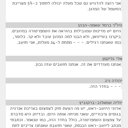
אני רוצה להדגיש גם שכל מעלה יכולה לחסוך כ-5% מצריכת
החשמל של המזגן.
היו"ר כרמל שאמה-הכהן
¶
היום יש מדינות שמגבילות בהוראה את הטמפרטורה במזגנים.
ביקרנו בטייוואן, ולא הבנו למה המזגן עובד ולא קר. כלומר,
כמו שאנחנו רגילים. - - - מתחת ל-24 מעלות, אני חושב.
אלי גליקמן
¶
אנחנו מעודדים את זה. אנחנו חושבים שזה נכון.
יהודה ניב
¶
- - - בחדר הזה.
יוליה שמאלוב-ברקוביץ
¶
אדוני היושב-ראש, יש פה הצעת חוק לצמצום בצריכת אנרגיה
בגופים ציבוריים, שאני מניחה אותה היום. ובדיוק היא מדברת
על צמצום הטמפרטורה, כולל בחדר הזה, כמו שנאמר. וכתבתי
מכתב ליושב-ראש הכנסת, שאני חושבת שאנחנו צריכים לתת