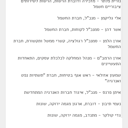
נורית פלתר - מזכירה ודוברת הרשות, הרשות לשירותים
ציבוריים חשמל
אלי גליקמן - מנכ"ל, חברת החשמל
אשר דהן - סמנכ"ל לקוחות, חברת החשמל
אורן הלמן - סמנכ"ל רגולציה, קשרי ממשל ותקשורת, חברת
החשמל
אורן הרמב"ם - מנהל המחלקה לכלכלת עסקים, התאחדות
התעשיינים
שמעון אזולאי - ראש אגף בטיחות, חברת "תשתיות נפט
ואנרגיה"
איתן פרנס - מנכ"ל, איגוד חברות האנרגיה המתחדשת
נעמי תיבון - דוברת, ארגון מגמה ירוקה, שונות
גדי קולקר - מתנדב, מגמה ירוקה, שונות