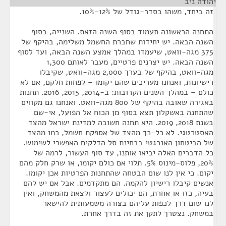
יהודה ניב
¶
זה ביחד, משהו בסדר-גודל של 12%-10%.
התחנה הראשונה תעמוד בסוף השנה הזאת. השנייה, בסוף
השנה הבאה. יש יחידות שחברת החשמל משלימה, בהיקף של
375 מגה-וואט, שיעמדו במהלך אמצע השנה הבאה, ועד לסוף
השנה הבאה. יש יצרנים פרטיים, מעבר לאותם 1,300
מגה-וואט, בהיקף של בערך 2,000 מגה-וואט, שקיבלו
רישיונות, ואנחנו מעריכים שהם יקומו – לפחות חלקם, אם לא
כולם – במהלך השנים הקרובות: ב-2014, 2015, 2016. תחנות
באגירה שאובה בהיקף של 800 מגה-וואט. ואנחנו גם מקווים
שהתחנה באשקלון תצא בסוף מן הכוח אל הפועל, אי-שם
בשנת 2018, 2019. היא תחנה חשובה למדינת ישראל מהצד
האסטרטגי. לא כל-כך מהצד של אספקת חשמל, כמו מהצד
של הביטחון האנרגטי בבחינת סל הדלקים האפשרי לשימוש.
כל הדברים האלה יביאו אותנו, עד סוף העשור, לרמה של
20%, פלוס-מינוס 5%. תלוי אם כולם יקומו, או שרק חלק מהם
יקום. כי אין לנו שום הבטחה שהתחנות הפרטיות אכן יקומו.
אנשים קיבלו רישיון להקמה. הם מתקדמים. אבל אם יש להם
בעיה, כזו או אחרת, הם יכולים לעצור ולצאת מהמשחק, ואין
לנו שום דרך לכפות עליהם בצורה משמעותית להישאר
במשחק. נצטרך לתקן את זה בדרך אחרת.