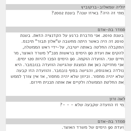
יוליה שמאלוב-ברקוביץ
¶
מתי זה היה? באיזו שנה? בשנת 2002?
סמדר בת-אדם
¶
בשנת 2010. אני מדברת כרגע על הקדנציה הזאת. בשנת
2010 זה היה כאשר היתה מחשבה ש"אלון תבור" תיכנס.
התקבלה החלטה באותה ישיבה, על-ידי ראש הממשלה,
להקים את ועדת 90 הימים בראשות מנכ"ל משרד האוצר, מר
חיים שני. הוועדה הוקמה. 90 הימים הפכו להיות 120 ימים.
אני מחזיקה כאן את המצגת שהגישה הוועדה בנובמבר. היא
נולדה באוגוסט, והגישה בסוף נובמבר. והוועדה הזו קבעה
שלא יהיה מחסור. וכיוון שלא יהיה מחסור, אז אין צורך לממש
את החלטת הממשלה ולקיים את אותה תכנית חירום.
לאה ורון
¶
מי זו הוועדה שקבעה שלא - - -?
סמדר בת-אדם
¶
ועדת 90 הימים של משרד האוצר.