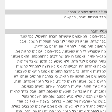
היו"ר כרמל שאמה-הכהן
¶
חבר הכנסת והבה, בבקשה.
מגלי והבה
¶
בסך-הכול, המאמצים שעשתה חברת החשמל, כמי שגר
בפריפריה, אני יודע שהיו לנו כמה הפסקות חשמל. אבל
הטיפול היה מהיר, להחזיר את הזרם במיידית.
מה שמפריע לי הוא שאנחנו, בסך-הכול, יכולים לחזות את
מזג-האוויר, ואנחנו רואים שהולכים להתחממות. והאם אנחנו
נהיה ערוכים לגל הזה, ולא נשמע כל הזמן שאצל מדינות
כאלה ואחרות היו הפסקות? אני לא רוצה להתחיל להשוות
למדינות אחרות, כי בהרבה תחומים אנחנו חוטאים לעצמנו
כשעושים את ההשוואה הזאת. כי בהרבה תחומים אנחנו לא
הגענו לשם. אנחנו רוצים לדעת, לא כל הזמן אומרים: הנה,
מגיע עד הסוף. שיטות ההסברה שאתם עושים מצוינות
וטובות, וזה עובד על האנשים שאכפת להם. אבל צריך לראות
האם יש תכנון, שלא נגיע למצב שפתאום השלטר נופל
בשלושה-ארבעה מקומות – בדרום, בצפון – ואז כל אחד
יתחיל להגיד מה לא עשינו. האם אתם ערוכים למצבים כאלה,
ולא להפחיד אותנו כל הזמן, כמו הרועה והזאב: הנה, הנה,