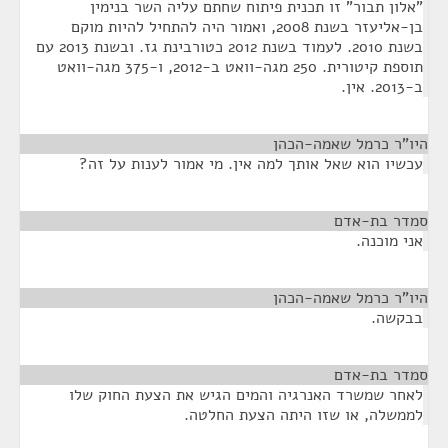
"אלון תבור" זו תכנית פיתוח שחתם עליה השר בנימין
בן-אליעזר בשנת 2008, ואמור היה להתחיל להיות מוקם
בשנת 2010. לעמוד בשנת 2012 כטורבינת גז. ובשנת 2013 עם
תוספת קיטורית. 250 מגה-וואט ב-2012, ו-375 מגה-וואט
ב-2013. אין.
היו"ר כרמל שאמה-הכהן
¶
עכשיו הוא שאל אותך למה אין. מי אמור לענות על זה?
סמדר בת-אדם
¶
אני מוכנה.
היו"ר כרמל שאמה-הכהן
¶
בבקשה.
סמדר בת-אדם
¶
לאחר שמשרד האנרגיה והמים הגיש את הצעת החוק שלו
לממשלה, או שזו היתה הצעת החלטה.