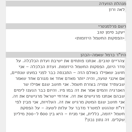
מנהלת הוועדה
¶
לאה ורון
רשם פרלמנטרי
¶
יעקב סימן טוב
<הפסקות החשמל היזומות>
היו"ר כרמל שאמה-הכהן
¶
צהריים טובים. אנחנו פותחים את ישיבת ועדת הכלכלה. על
סדר היום, הפסקות החשמל היזומות. ועדת הכלכלה – אני
חושב שאפילו באולם הזה – התכנסה כבר לפני כמעט שנתיים,
אם אינני טועה, והיה יותר מאדם אחד או מגורם אחד שאמר
שבעתיד צפויה בצורת חשמל. אני חושב שגם אפילו שר
האנרגיה והמים אמר את זה במו פיו. והיום כבר הגענו לימים
שבהם אנחנו מרגישים את זה. אזרחי ישראל מרגישים את זה.
אני חושב שגם המשק מרגיש את זה. העלויות, אני מבין לפי
דו"ח שהוגש למשרד מדבר על עלות לשעה – על הפסקת
חשמל יזומה, כללית, אני מניח – היא בין 600 ל-700 מיליון
שקלים. זה נתון נכון?