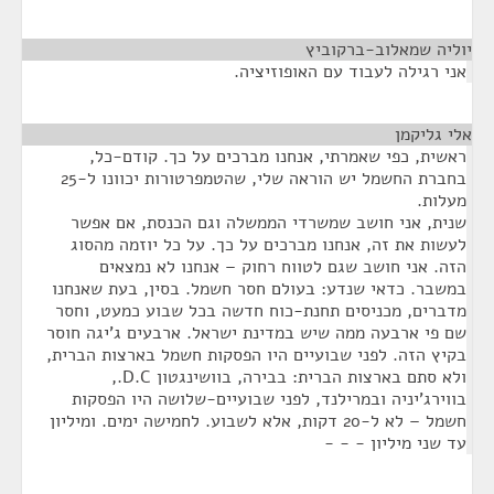
יוליה שמאלוב-ברקוביץ
¶
אני רגילה לעבוד עם האופוזיציה.
אלי גליקמן
¶
ראשית, כפי שאמרתי, אנחנו מברכים על כך. קודם-כל,
בחברת החשמל יש הוראה שלי, שהטמפרטורות יכוונו ל-25
מעלות.
שנית, אני חושב שמשרדי הממשלה וגם הכנסת, אם אפשר
לעשות את זה, אנחנו מברכים על כך. על כל יוזמה מהסוג
הזה. אני חושב שגם לטווח רחוק – אנחנו לא נמצאים
במשבר. כדאי שנדע: בעולם חסר חשמל. בסין, בעת שאנחנו
מדברים, מכניסים תחנת-כוח חדשה בכל שבוע כמעט, וחסר
שם פי ארבעה ממה שיש במדינת ישראל. ארבעים ג'יגה חוסר
בקיץ הזה. לפני שבועיים היו הפסקות חשמל בארצות הברית,
ולא סתם בארצות הברית: בבירה, בוושינגטון D.C.,
בווירג'יניה ובמרילנד, לפני שבועיים-שלושה היו הפסקות
חשמל – לא ל-20 דקות, אלא לשבוע. לחמישה ימים. ומיליון
עד שני מיליון - - -