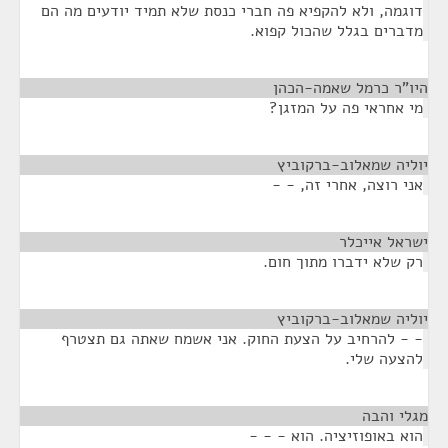
דוגמה, ולא להקפיא פה חברי כנסת שלא תמיד יודעים מה הם
מדברים בגלל שהכול קפוא.
היו"ר כרמל שאמה-הכהן
¶
מי אחראי פה על המזגן?
יוליה שמאלוב-ברקוביץ
¶
אני רוצה, אחרי זה, - -
ישראל אייכלר
¶
רק שלא ידברו מתוך חום.
יוליה שמאלוב-ברקוביץ
¶
- - להרחיב על הצעת החוק. אני אשמח שאתה גם תצטרף
להצעה שלי.
מגלי והבה
¶
הוא באופוזיציה. הוא - - -