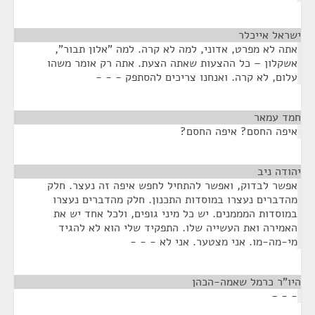
ישראל אייכלר
¶
אתה לא מפרט, אדוני, למה לא קרה. למה "אלון תבור",
אשקלון – כל ההצעות שאתה הצעת. אתה רק אומר משהו
עלום, לא קרה. ואנחנו צריכים להסתפק - - -
חמד עמאר
¶
איפה החסם? איפה החסם?
יהודה ניב
¶
אפשר לבדוק, ואפשר להתחיל לחפש איפה זה נעצר. חלק
מהדברים נעצרו במוסדות התכנון. חלק מהדברים נעצרו
במוסדות המממנים. יש כל מיני גופים, ולכל אחד יש את
האמירה ואת העשייה שלו. התפקיד שלי הוא לא להגיד
מי-מה-מו. אני מצטער. אני לא - - -
היו"ר כרמל שאמה-הכהן
¶
- - -