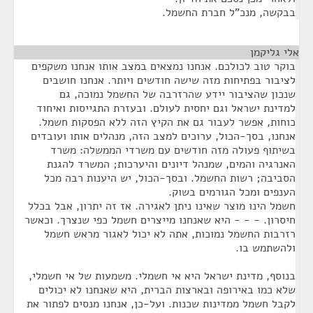
בבקשה, מנכ"ל חברת החשמל.
אלי גליקמן
¶
בוקר טוב לכולכם. אנחנו נמצאים במצב אותו אנחנו משקפים
לציבור בפתיחות מזה שישה חודשים ויותר. אנחנו חושבים
שנכון שהציבור יידע שהרזרבה של החשמל נמוכה, גם
למדינת ישראל וגם יחסית לעולם. ובעזרת התגייסות ואיחוד
כוחות, אפשר לעבור גם את הקיץ הזה ללא הפסקות חשמל.
אנחנו, בסך-הכול, ערוכים למצב הזה, מנהלים אותו ועובדים
בשיתוף פעולה מזה חודשים עם משרדי הממשלה: משרד
האנרגיה והמים, שמנהל דיונים והיערכות; המשרד להגנת
הסביבה; רשות החשמל. ובסך-הכול, יש היענות רבה מכל
הענפים ומכל הגורמים בשוק.
חשמל הינו מוצר שאינו ניתן לאגירה. אז זה יתרון, אבל בכלל
חיסרון. - - - היא שאנחנו מייצרים חשמל כפי שנצרך. וכאשר
רזרבות החשמל נמוכות, אתה לא יכול לאגור מראש חשמל
ולהשתמש בו.
בנוסף, מדינת ישראל היא אי חשמלי. משמעות של אי חשמלי,
שלא כמו באירופה ובארצות הברית, היא שאנחנו לא יכולים
לקבל חשמל ממדינות שכנות. ועל-כן, אנחנו מנסים לפתור את