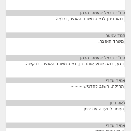
היו"ר כרמל שאמה-הכהן
¶
בואו ניתן לנציג משרד האוצר, ונראה - - -
חמד עמאר
¶
משרד האוצר.
היו"ר כרמל שאמה-הכהן
¶
רגע, בוא נשמע אותו. כן, נציג משרד האוצר. בבקשה.
אמיר אדרי
¶
תחילה, חשוב להדגיש - - -
לאה ורון
¶
תאמר לוועדה את שמך.
אמיר אדרי
¶