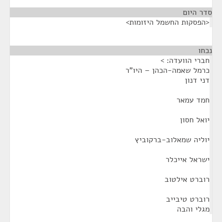
סדר היום
<הפסקות החשמל היזומות>
נכחו
¶
חברי הוועדה: >
כרמל שאמה-הכהן – היו"ר
דני דנון
חמד עמאר
יואל חסון
יוליה שמאלוב-ברקוביץ
ישראל אייכלר
רוברט אילטוב
רוברט טיבייב
מגלי והבה