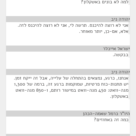
למה לא בונים באשקלון?
יהודה ניב
¶
אני לא רוצה להיכנס. תרשה לי, אני לא רוצה להיכנס לזה.
אלא, אם-כן, יותר מאוחר.
ישראל אייכלר
¶
בבקשה.
יהודה ניב
¶
אנחנו, כרגע, נמצאים בהתחלה של עלייה, אבל זה ייקח זמן.
יש תחנות-כוח פרטיות, שמוקמות ברגע זה, ברמה של 1,300
מגה-וואט: 450 מגה-וואט במישור רותם, ו-850 מגה-וואט
באשקלון.
היו"ר כרמל שאמה-הכהן
¶
כמה זה באחוזים?