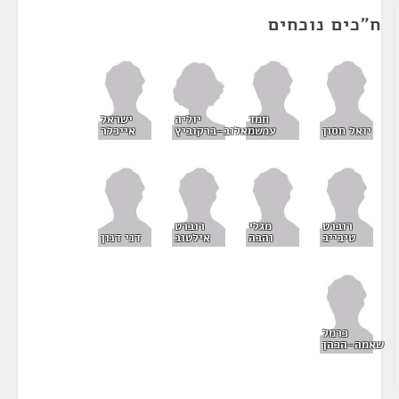
ח"כים נוכחים
יוליה
חמד
ישראל
שמאלוב-ברקוביץ
יואל חסון
עמאר
אייכלר
רוברט
מגלי
רוברט
טיבייב
והבה
אילטוב
דני דנון
כרמל
שאמה-הכהן