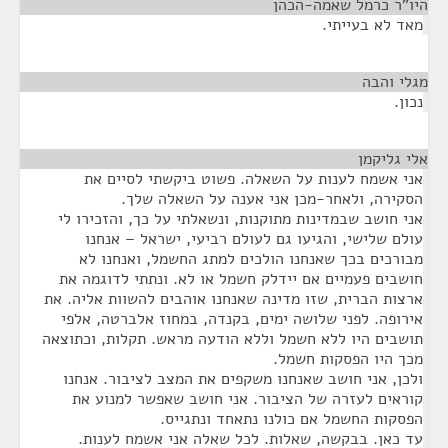
היו"ר כרמל שאמה-הכהן
¶
מאד לא בעייתי.
מגלי והבה
¶
נכון.
אלי גליקמן
¶
אני אשמח לענות על השאלה. פשוט ביקשתי לסיים את
הסקירה, ולאחר-מכן אני אענה על השאלה שלך.
אני חושב שבמדינות מתוקנות, ונשאלתי על כך, והזכירו לי
עולם שלישי, והגיעו גם לעולם רביעי, ישראל – אנחנו
מבורכים בכך שאנחנו הולכים למתג החשמל, ואנחנו לא
חושבים פעמיים אם יידלק חשמל או לא. ונתתי לדוגמה את
ארצות הברית, שזו מדינה שאנחנו אוהבים להשוות אליה. את
אירופה. לפני שלושה ימים, בקנדה, במחוז אלברטה, אלפי
תושבים היו ללא חשמל וללא הודעה מראש. תקלות, וכתוצאה
מכך היו הפסקות חשמל.
ולכן, אני חושב שאנחנו משקפים את המצב לציבור. אנחנו
קוראים לעזרה של הציבור. אני חושב שאפשר למנוע את
הפסקות החשמל אם כולנו נתאחד ונתגייס.
עד כאן. בבקשה, שאלות. לכל שאלה אני אשמח לענות.