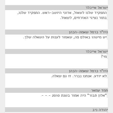
ישראל אייכלר
¶
התפקיד שלנו לשאול, אדוני היושב-ראש. התפקיד שלנו,
בתור נציגי האזרחים, לשאול.
היו"ר כרמל שאמה-הכהן
¶
יש מישהו באולם פה, שאמור לענות על השאלה שלך.
ישראל אייכלר
¶
מי?
היו"ר כרמל שאמה-הכהן
¶
לא יודע. אנחנו נברר. זו גם שאלה.
חמד עמאר
¶
"אלון תבור" היה אמור בשנת 2010 - - -
יהודה ניב
¶