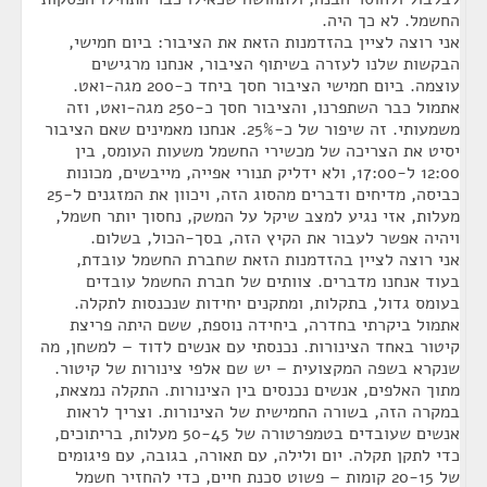
החשמל. לא כך היה.
אני רוצה לציין בהזדמנות הזאת את הציבור: ביום חמישי,
הבקשות שלנו לעזרה בשיתוף הציבור, אנחנו מרגישים
עוצמה. ביום חמישי הציבור חסך ביחד כ-200 מגה-ואט.
אתמול כבר השתפרנו, והציבור חסך כ-250 מגה-ואט, וזה
משמעותי. זה שיפור של כ-25%. אנחנו מאמינים שאם הציבור
יסיט את הצריכה של מכשירי החשמל משעות העומס, בין
12:00 ל-17:00, ולא ידליק תנורי אפייה, מייבשים, מכונות
כביסה, מדיחים ודברים מהסוג הזה, ויכוון את המזגנים ל-25
מעלות, אזי נגיע למצב שיקל על המשק, נחסוך יותר חשמל,
ויהיה אפשר לעבור את הקיץ הזה, בסך-הכול, בשלום.
אני רוצה לציין בהזדמנות הזאת שחברת החשמל עובדת,
בעוד אנחנו מדברים. צוותים של חברת החשמל עובדים
בעומס גדול, בתקלות, ומתקנים יחידות שנכנסות לתקלה.
אתמול ביקרתי בחדרה, ביחידה נוספת, ששם היתה פריצת
קיטור באחד הצינורות. נכנסתי עם אנשים לדוד – למשחן, מה
שנקרא בשפה המקצועית – יש שם אלפי צינורות של קיטור.
מתוך האלפים, אנשים נכנסים בין הצינורות. התקלה נמצאת,
במקרה הזה, בשורה החמישית של הצינורות. וצריך לראות
אנשים שעובדים בטמפרטורה של 50-45 מעלות, בריתוכים,
כדי לתקן תקלה. יום ולילה, עם תאורה, בגובה, עם פיגומים
של 20-15 קומות – פשוט סכנת חיים, כדי להחזיר חשמל