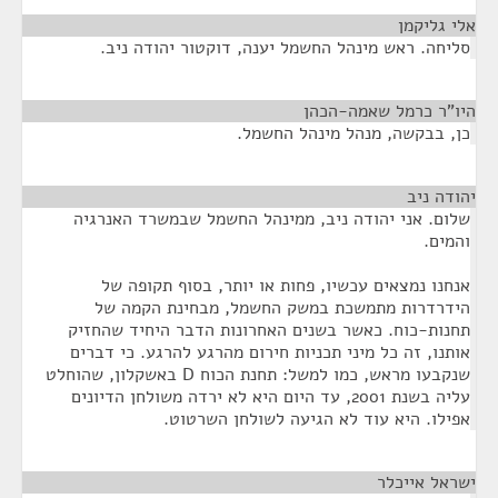
אלי גליקמן
¶
סליחה. ראש מינהל החשמל יענה, דוקטור יהודה ניב.
היו"ר כרמל שאמה-הכהן
¶
כן, בבקשה, מנהל מינהל החשמל.
יהודה ניב
¶
שלום. אני יהודה ניב, ממינהל החשמל שבמשרד האנרגיה
והמים.
אנחנו נמצאים עכשיו, פחות או יותר, בסוף תקופה של
הידרדרות מתמשכת במשק החשמל, מבחינת הקמה של
תחנות-כוח. כאשר בשנים האחרונות הדבר היחיד שהחזיק
אותנו, זה כל מיני תכניות חירום מהרגע להרגע. כי דברים
שנקבעו מראש, כמו למשל: תחנת הכוח D באשקלון, שהוחלט
עליה בשנת 2001, עד היום היא לא ירדה משולחן הדיונים
אפילו. היא עוד לא הגיעה לשולחן השרטוט.
ישראל אייכלר
¶