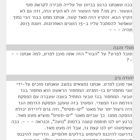
ככה שאנחנו כרגע בכיוון של עלייה סבירה לקראת סוף
העשור. רק מה? סוף העשור זה לא הקיץ הזה, וזה גם לא
הקיץ הבא. והקיץ הזה מאד קשה. אנחנו ממש בבור הכי נמוך
שאפשר להסתכל עליו ב-15 השנים האחרונות. ושנת 2013
תהיה - - -
מגלי והבה
¶
תוכל לפרט? על "הבור" הזה אתה מוכן לפרט, למה אנחנו - -
-?
יהודה ניב
¶
אני מוכן לפרט. אנחנו נמצאים במצב שאנחנו מוכים על-ידי
שני מחסורים בו-זמנית: המחסור הראשון הוא מחסור בגז
טבעי. המחסור בגז טבעי התחיל בשנה שעברה עם הפסקת
הזרמת הגז המצרי. המשיך בזה שעקב הפסקת הזרמת הגז
היה ניצול יתר של מאגר "ים-תטיס", וזה גרם לירידת יכולת
ההפקה ממנו. כך שכיום מאגר "ים-תטיס" מוציא מעט מאד.
כרגע יש לנו תוספת קטנה בדמות "נועה", וכנראה - - -. ככה
שאיפשהו יש לנו קצת גז, אבל זה מעט מאד.
נדרשנו להיכנס לשימוש בדלקים חלופיים. הדרישה להיכנס