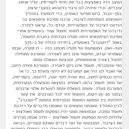
המצב הזה באמצעות כבל תת-מימי לקפריסין, עליו אנחנו
עובדים. וכדי שיהיה לנו גיבוי כלשהוא במצבי קיצון.
בסך-הכול, ביום חמישי האחרון, כדי להמשיך בתהליך
השקיפות והפתיחות לציבור, ערכנו מסיבת עיתונאים בה
הודענו לציבור על האפשרויות. קודם-כל, קראנו לעזרה.
ודיברנו על האפשרויות לחוסר חשמל צפוי. כשעתיים אחרי
מסיבת העיתונאים היתה תקלה נקודתית בחברת החשמל,
באתר "רוטנברג" באשקלון, ביחידה גדולה של כ-575
מגה-ואט. המשמעות של תקלה מהסוג הזה – זו תקלה, שכמו
שאמרתי קודם, החשמל אינו ניתן לאגירה. המערכת מתחילה
לפעול בצורה אוטומאטית, ומבצעת השאלת עומס.
כפי שהסברתי, חשמל אינו ניתן לאגירה. המערכת פעלה היטב.
אוי ואבוי לנו היה אם המערכת לא היתה פועלת כך. כי אז
היינו נכנסים למצב, כמו שהיה לפני שנה, לדוגמה, בקפריסין,
של חוסר חשמל ברמה לאומית. כתוצאה מהפעולה הנקודתית,
המערכת פעלה. עשתה השאלת עומס לעשרות אלפי צרכנים.
ובתוך 25-20 דקות, החשמל חזר לכל הצרכנים. אין קשר
לחלוטין בין הפסקת החשמל הנקודתית בתחנת "רוטנברג",
לבין התהליך שאנחנו נמצאים בו שאנחנו מדברים על רזרבת
חשמל נמוכה, שכתוצאה ממנו יהיו הפסקות חשמל מאולצות –
עלולות להיות הפסקות חשמל מאולצות – ולזה אנחנו מכינים
את הציבור. התנגשות של שני דברים שאינם קשורים, הביאה
לבלבול ולחוסר הבנה, ולתחושה שכאילו כבר התחילו הפסקות