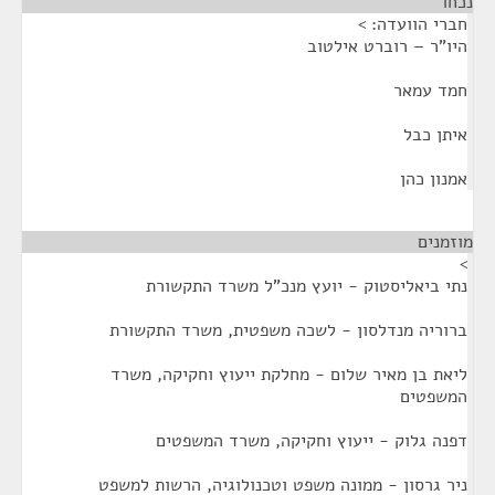
נכחו
¶
חברי הוועדה: >
היו"ר – רוברט אילטוב
חמד עמאר
איתן כבל
אמנון כהן
מוזמנים
¶
>
נתי ביאליסטוק - יועץ מנכ"ל משרד התקשורת
ברוריה מנדלסון - לשכה משפטית, משרד התקשורת
ליאת בן מאיר שלום - מחלקת ייעוץ וחקיקה, משרד
המשפטים
דפנה גלוק - ייעוץ וחקיקה, משרד המשפטים
ניר גרסון - ממונה משפט וטכנולוגיה, הרשות למשפט