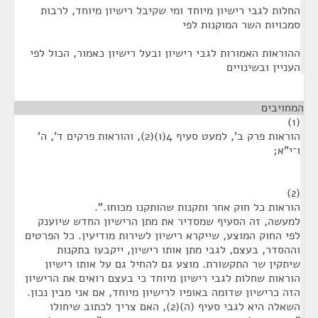
החלות לגבי רישיון מיוחד ומי שקיבל רישיון מיוחד, לרבות
סמכויות השר המוקנות לפי
ההוראות האמורות לגבי רישיון ובעל רישיון כאמור, הכול לפי
העניין ובשינויים
המחויבים
¶
(1)
הוראות פרק ב', למעט סעיף 4(ו)(2), והוראות פרקים ד', ה'
ו־י"א;
(2)
הוראות כל חוק אחר ותקנות שהותקנו מכוחו.".
למעשה, זה הסעיף שמסדיר את מתן הרישיון החדש שיוענק
לפי החוק המוצע, שייקרא רישיון לשירות מודיעין. כל הפרטים
וההסדר, בעצם, לגבי מתן אותו רישיון, ייקבעו בתקנות
שיתקין שר התקשורת. מוצע גם להחיל גם על אותו רישיון
הוראות שחלות לגבי רישיון מיוחד כי בעצם רואים את הרישיון
הזה כרישיון שדומה באופיו לרישיון מיוחד, אם אני מבין נכון.
השאלה היא לגבי סעיף (ה)(2), האם צריך לכתוב שיחולו