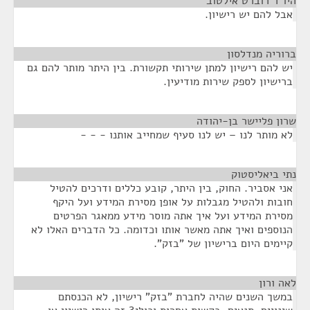
היו"ר רוברט אילטוב
¶
אבל להם יש רישיון.
ברוריה מנדלסון
¶
יש להם רישיון למתן שירותי תקשורת. בין היתר מותר להם גם
ברישיון לספק שירות מודיעין.
שרון פליישר בן-יהודה
¶
לא מותר לנו – יש לנו סעיף שמחייב אותנו - - -
נתי ביאליסטוק
¶
אני אסביר. החוק, בין היתר, קובע כללים ודרכים להטיל
חובות ולהטיל מגבלות על אופן מסירת המידע ועל היקף
מסירת המידע ועל איך אתה מוסר מידע ממאגר הפרטים
הנוספים ואיך אתה מאשר אותו וכדומה. כל הדברים האלו לא
קיימים היום ברישיון של "בזק".
לאה ורון
¶
במשך השנים שהיה לחברת "בזק" רישיון, לא הכנסתם