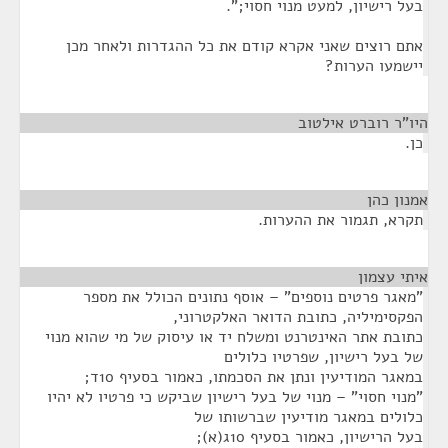
בעל רישיון, למעט מנוי חסוי;".
אתם רוצים שאני אקרא קודם את כל ההגדרות ולאחר מכן
יישמעו הערות?
היו"ר רוברט אילטוב
¶
כן.
אמנון כהן
¶
תקרא, תגמור את ההערות.
איתי עצמון
¶
"מאגר פרטים נוספים" – אוסף נתונים הכולל את מספר
הפקסימיליה, כתובת הדואר האלקטרוני,
כתובת אתר האינטרנט ומשלח יד או עיסוק של מי שהוא מנוי
של בעל רישיון, שפרטיו כלולים
במאגר המודיעין ונתן את הסכמתו, כאמור בסעיף 10ד;
"מנוי חסוי" – מנוי של בעל רישיון שביקש כי פרטיו לא יהיו
כלולים במאגר מודיעין שברשותו של
בעל הרישיון, כאמור בסעיף 10ג(א);