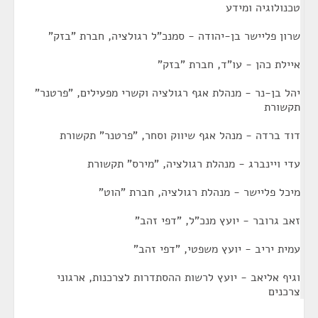
טכנולוגיה ומידע
שרון פליישר בן-יהודה - סמנכ"ל רגולציה, חברת "בזק"
איילת כהן - עו"ד, חברת "בזק"
יהל בן-נר - מנהלת אגף רגולציה וקשרי מפעילים, "פרטנר"
תקשורת
דוד ברדה - מנהל אגף שיווק וסחר, "פרטנר" תקשורת
עדי ויינברג - מנהלת רגולציה, "מירס" תקשורת
מיכל פליישר - מנהלת רגולציה, חברת "הוט"
זאב גרובר - יועץ מנכ"ל, "דפי זהב"
עמית יריב - יועץ משפטי, "דפי זהב"
וגיף אליאב - יועץ לרשות ההסתדרות לצרכנות, ארגוני
צרכנים