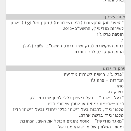
נא להתחיל.
איתי עצמון
¶
"הצעת חוק התקשורת (בזק ושידורים) (תיקון מס' 55) (רישיון
לשירות מודיעין), התשע"ב–2012‏
הוספת פרק ג'1
1.
בחוק התקשורת (בזק ושידורים), התשמ"ב–1982‏ (להלן –
החוק העיקרי), לפני כותרת
פרק ד' יבוא
¶
"פרק ג'1: רישיון לשירות מודיעין
הגדרות – פרק ג'1
10א.
בפרק זה –
"בעל רישיון" – בעל רישיון כללי למתן שירותי בזק
פנים-ארציים נייחים או למתן שירותי רדיו
טלפון נייד, לרבות בעל רישיון כללי ייחודי ובעל רישיון רדיו
טלפון נייד ברשת אחרת;
"מאגר מודיעין" – אוסף נתונים הכולל את השם, הכתובת
ומספר הטלפון של מי שהוא מנוי של