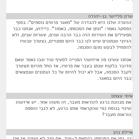
שרון פליישר בן-יהודה
¶
ההערה שלנו היא להגדרה של "מאגר פרטים נוספים": בסוף
הפסקה נאמר: "ונתן את הסכמתו, כאמור". כיידוע, אנחנו כבר
מפעילים את השירות הזה כבר הרבה שנים, עשרות שנים, ולא
הגיוני שנתונים שיש לנו כבר היום ממנויים, נצטרך עכשיו
להתחיל לבקש מהם הסכמה.
אנחנו עשינו פה איזושהי הפנייה לסעיף 10ד שבו נאמר שאם
מדובר בלקוח שנתן בעבר את פרטיו, אז החל מהיום תצטרך
לקבל הסכמה, אבל לא יכול להיות על כל הנתונים שנמצאים
כבר היום במאגר.
איתי עצמון
¶
את מכוונת כרגע להוראות מעבר, זה משהו אחר. יש איזשהו
שינוי בנוסח כפי שהקראתי אותו כרגע, לא לגבי הוספת
הוראות מעבר?
איילת כהן
¶
כן, נתן את הסכמתו בהתאם ל-10ד. אם 10ד לא ישונה אז אני