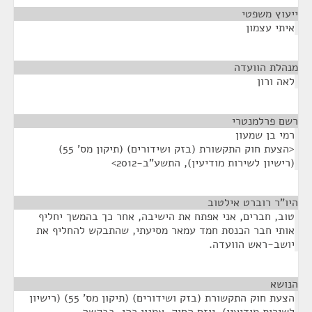
ייעוץ משפטי
¶
איתי עצמון
מנהלת הוועדה
¶
לאה ורון
רשם פרלמנטרי
¶
רמי בן שמעון
<הצעת חוק התקשורת (בזק ושידורים) (תיקון מס' 55)
(רישיון לשירות מודיעין), התשע"ב-2012>
היו"ר רוברט אילטוב
¶
טוב, חברים, אני אפתח את הישיבה, אחר כך בהמשך יחליף
אותי חבר הכנסת חמד עמאר מסיעתי, שהתבקש להחליף את
יושב-ראש הוועדה.
הנושא
¶
הצעת חוק התקשורת (בזק ושידורים) (תיקון מס' 55) (רישיון