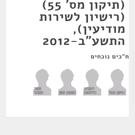
(תיקון מס' 55)
(רישיון לשירות
מודיעין),
התשע"ב-2012
ח"כים נוכחים
רוברט
חמד
איתן כבל
אילטוב
אמנון כהן
עמאר