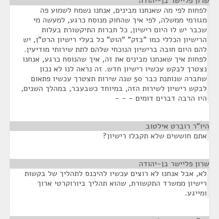
שרון פליישר בן-יהודה
¶
לפחות לפי מה שאנחנו מבינים, אנחנו נשמח לשמוע פה
מגורמי ממשלה, לפי איך שהחוק מנוסח כרגע, למעשה מי
שכבר יש לו היום רישיון, כל חברות התיקשורת בעלות
הרישיון הכללי כמו "בזק" "הוט" כל בעלי רישיון הרט"ן, יש
להם היום חובה ברישיון הנוכחי שלהם לתת שירותי מודיעין.
לפחות איך שאנחנו מבינים את זה, איך שהנוסח כרגע, אנחנו
נצטרך לבקש עכשיו רישיון חדש. זה נראה לנו לא נכון
שחברה שנותנת כבר 50 שנה שירות תצטרך עכשיו פתאום
לבקש רישיון לשירות הזה, במיוחד כשבעבר, במהלך השנים,
היו הרבה דברים דומים - - -
היו"ר רוברט אילטוב
¶
אתם חוששים שלא תקבלו רישיון?
שרון פליישר בן-יהודה
¶
לא, אבל אנחנו לא רוצים עכשיו להיכנס לתהליך של בקשות
רישיון ממשרד התקשורת, שהוא תהליך ביורוקרטי ארוך
ומייגע.