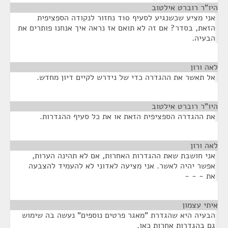
היו"ר רוברט אילטוב
¶
אני מציע שכשנגיע לסעיף 10ד נחזור לנקודה הספציפית
הזאת, בסדר? אם זה לא תואם אז נראה איך אנחנו פותרים את
הבעיה.
לאה ורון
¶
אל תאשר את ההגדרה כדי של נידרש לקיים דיון מחדש.
היו"ר רוברט אילטוב
¶
את ההגדרה הספציפית הזאת או את כל סעיף ההגדרות.
לאה ורון
¶
אני חושבת שאת ההגדרות האחרות, אם לא תהינה הערות,
אפשר יהיה לאשר. אני מציעה לאדוני לא להעמיד להצבעה
את - - -
איתי עצמון
¶
הבעיה היא שהגדרת "מאגר פרטים נוספים" נעשה בה שימוש
גם בהגדרות אחרות כאן.