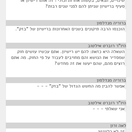
שינויים, תנאים, בקשות אחרות וכולי? זה אותו רישיון או
סעיף ברישיון שניתן להם לפני שנים רבות?
ברוריה מנדלסון
¶
הוכנסו הרבה תיקונים בשנים האחרונות ברישיון של "בזק".
היו"ר רוברט אילטוב
¶
השאלה היא כזאת: להם יש רישיון. אתם עכשיו עושים חוק
שמסדיר את הנושא והם מחויבים לעבוד על פי החוק. מה אתם
רוצים מהם, שהם יעשו את זה מחדש?
ברוריה מנדלסון
¶
אפשר להבין מה החשש הגדול של "בזק" - - -
היו"ר רוברט אילטוב
¶
אני שאלתי - - -
לאה ורון
¶
זה לא רלוונטי.