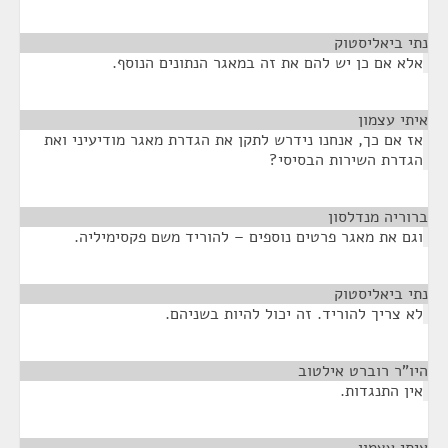
נתי ביאליסטוק
¶
אלא אם כן יש להם את זה במאגר הנתונים הנוסף.
איתי עצמון
¶
אז אם כך, אנחנו נידרש לתקן את הגדרת מאגר מודיעיני ואת
הגדרת השירות הבסיסי?
ברוריה מנדלסון
¶
וגם את מאגר פרטים נוספים – להוריד משם פקסימיליה.
נתי ביאליסטוק
¶
לא צריך להוריד. זה יכול להיות בשניהם.
היו"ר רוברט אילטוב
¶
אין התנגדות.