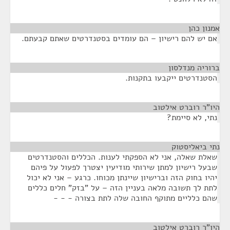
אמנון כהן
¶
אם יש להם רישיון – הם עומדים בסטנדרטים שאתם קבעתם.
ברוריה מנדלסון
¶
הסטנדרטים ייקבעו בתקנות.
היו"ר רוברט אילטוב
¶
נתי, לא סיימת?
נתי ביאליסטוק
¶
שאלת שאלה, אני לא הספקתי לענות. הכללים והסטנדרטים
שבעל רישיון למתן שירותי מודיעין יצטרך לפעול על פיהם
יהיו בחוק הזה וברישיון שיינתן מכוחו. כרגע – אני לא יכול
לתת לך תשובה מלאה בעניין הזה – על "בזק" חלים כללים
שהם כלליים מתוקף החובה שלה לתת בצורה - - -
היו"ר רוברט אילטוב
¶