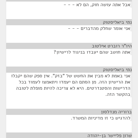
אבל אתה עושה חוק, הם לא - - -
נתי ביאליסטוק
¶
אני אומר שחלק מהדברים - - -
היו"ר רוברט אילטוב
¶
אתה חושב שהם יעבדו בניגוד לרישיון?
נתי ביאליסטוק
¶
אני באמת לא מבין את החשש של "בזק". אין ספק שהם יקבלו
את הרישיון הזה. מן הסתם הם יעמדו ויתאמצו לעמוד בכל
הדרישות והסטנדרטים. היא לא צריכה להיות מופלת לטובה
בהקשר הזה.
ברוריה מנדלסון
¶
להדגיש כי זו מדיניות המשרד.
שרון פליישר בן-יהודה
¶