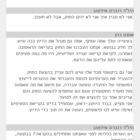
היו"ר רוברט אילטוב
¶
אני לא מבין איך אני לא יוזם החוק, אבל לא חשוב.
אמנון כהן
¶
בעשייה שלך אתה שותף, אתה גם מנהל את הדיון ככה שיש
לך חלק בנושא. אנחנו העברנו את החוק בקריאה הראשונה
ואמרנו, לקראת קריאה שנייה ושלישית, היו פה כמה סעיפים
שאמרנו לתת עליהם את הדעת.
אני גם ביקשתי מכל אלו שיש להם עניין בהצעת החוק
להעביר את הערותיהם לנוסח והעברתי את ההערות לייעוץ
המשפטי של הוועדה שעשה עבודה, גם תיאם את מה שאפשר
מול משרד התקשורת שגם הם שותפים להצעת החוק והם
צריכים אחר כך להוציא את זה לפועל.
אני מציע, כבוד היושב-ראש, שנתחיל בדיון בקריאת הסעיפים
ואיפה שיש לנו תיאומים, נעשה את זה תוך כדי הדיון.
היו"ר רוברט אילטוב
¶
יש הערות כלליות לפני שאנחנו מתחילים בהקראה? בבקשה,