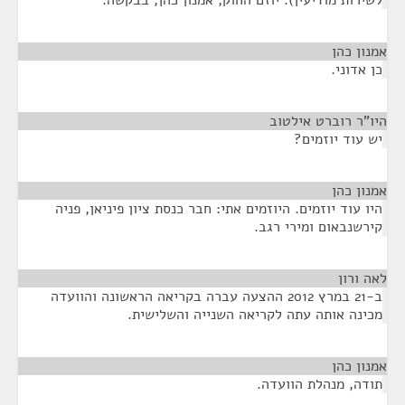
לשירות מודיעין). יוזם החוק, אמנון כהן, בבקשה.
אמנון כהן
¶
כן אדוני.
היו"ר רוברט אילטוב
¶
יש עוד יוזמים?
אמנון כהן
¶
היו עוד יוזמים. היוזמים אתי: חבר כנסת ציון פיניאן, פניה
קירשנבאום ומירי רגב.
לאה ורון
¶
ב-21 במרץ 2012 ההצעה עברה בקריאה הראשונה והוועדה
מכינה אותה עתה לקריאה השנייה והשלישית.
אמנון כהן
¶
תודה, מנהלת הוועדה.