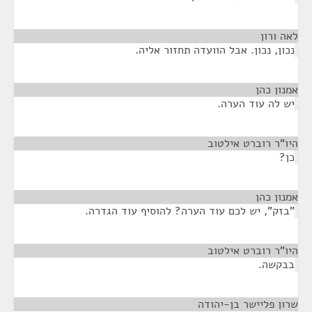
לאה ורון
¶
נכון, נכון. אבל הוועדה תחזור אליה.
אמנון כהן
¶
יש לה עוד הערה.
היו"ר רוברט אילטוב
¶
כן?
אמנון כהן
¶
"בזק", יש לכם עוד הערה? להוסיף עוד הגדרה.
היו"ר רוברט אילטוב
¶
בבקשה.
שרון פליישר בן-יהודה
¶