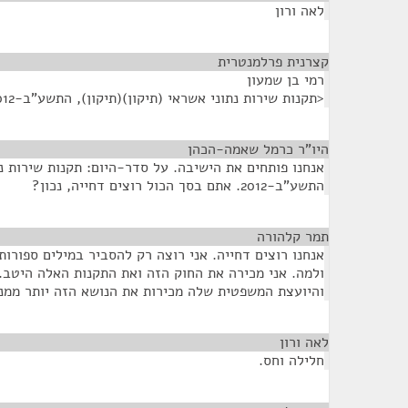
לאה ורון
קצרנית פרלמנטרית
¶
רמי בן שמעון
<תקנות שירות נתוני אשראי (תיקון)(תיקון), התשע"ב-2012>
היו"ר כרמל שאמה-הכהן
¶
אנחנו פותחים את הישיבה. על סדר-היום: תקנות שירות נתו
התשע"ב-2012. אתם בסך הכול רוצים דחייה, נכון?
תמר קלהורה
¶
אנחנו רוצים דחייה. אני רוצה רק להסביר במילים ספורו
ולמה. אני מכירה את החוק הזה ואת התקנות האלה היטב.
והיועצת המשפטית שלה מכירות את הנושא הזה יותר ממני 
לאה ורון
¶
חלילה וחס.