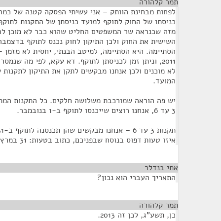
תמר קלהורה
¶
לפחות מבחינת הוותק – אני עשיתי הפסקה קטנה של כמה 
כניסתו של החוק לתוקף למועד כניסתן של התקנות לתוקף
מזה שכנראה שר המשפטים החליט שהוא כבר לא מוכן לה
הסתיימה. היא הסתיימה, למיטב הבנתי, יחסית לא מזמן 
2011, וניתן זמן לכניסתן לתוקף. דא עקא, לפי מה שנמסר
לא מוכנים ולכן אנחנו מבקשים לתקן את התיקון לתקנות 
המועד.
יש פה הוראה שמורכבת משלושה חלקים. כל התקנות המתק
3 עד 6, אנחנו רוצים שייכנסו לתוקף ב-1 בנובמבר.
איזו טעות דפוס בנוסח שבפניכם, כתוב בטעות: 31 במרץ 2012.
אתי בנדלר
¶
התאריך העברי הוא נכון?
תמר קלהורה
¶
כן, תשע"ג, לכן זה 2013.