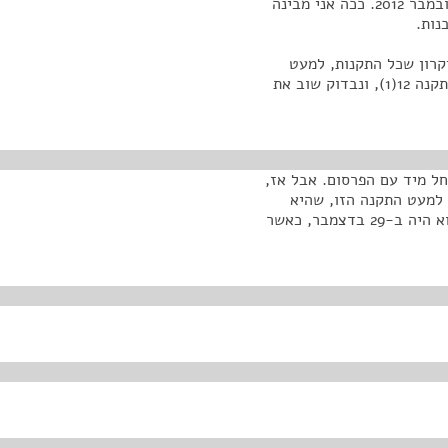
בנובמבר 2012", קרי, גם תקנה 12 נכנסת לתוקפה ב-1 בנובמבר 2012. ככה אני מבינה
נות.
קרון שכל התקנות, למעט
תקנות 3 עד 6, יכנסו לתוקפן ב-1 בנובמבר 2012, לרבות תקנה 12(1), ונבדוק שוב את
ל מיד עם הפרסום. אבל אז,
, למעט התקנה הזו, שהיא
תתחיל ביום הפרסום של התיקון שהוא כבר היה בעצם, הוא היה ב-29 בדצמבר, כאשר