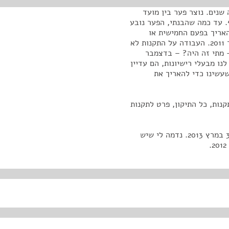
שנים. נוצר פער בין מועד
. עד כמה שהבנתי, הפער נובע
אריך בפעם החמישית או
השישית את החוק ולכן התיקון לחוק נכנס לתוקף בדצמבר 2011. העבודה על התקנות לא
– מתי זה היה? – בדצמבר
 לנו מבעלי רישיונות, הם עדיין
שעשינו כדי להאריך את
נות, כל התיקון, פרט לתקנות
תקנות 3 עד 6 – אנחנו מבקשים שהן תכנסנה לתוקף ב-31 במרץ 2013. נדמה לי שיש