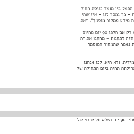
 בגלל הפעל בין מועד כניסת החוק
 – כך נמסר לנו – איזושהי
 מידע ממקור מוסמך", זאת
בחוק, לפני התיקון, נאמר שמקור מוסמך יעביר את המידע רק אם חלפו 90 יום מהיום
 הזה לתקנות – מחקנו את זה
ות נאמר שהמקור המוסמך
דית. ולא היא. לכן אנחנו
התקנה הספציפית הזאת, תקנה 12 פסקה (1), תחילתה תהיה ביום התחילה של
כן. כדי שיהיה ברור שבעצם לאורך כל התקופה צריך להמתין 90 יום ושלא חל שינוי של