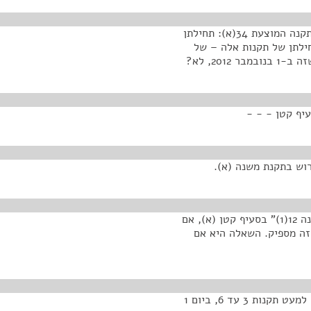
אני מוכרה לומר שאני לא מבינה את זה. אם את כותבת בתקנה המוצעת 34(א): תחילתן
ומרת שתחילתן של תקנות אלה – של
עיף קטן - - -
אז אנחנו צריכים למחוק, אנחנו צריכים להוריד את: "ותקנה 12(1)" בסעיף קטן (א), אם
זה מספיק. השאלה היא אם
לדעתי זה ברור. אם את אומרת: "תחילתן של תקנות אלה, למעט תקנות 3 עד 6, ביום 1