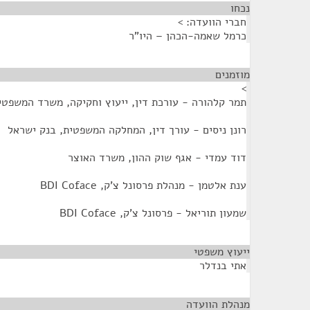
נכחו
¶
חברי הוועדה: >
כרמל שאמה-הכהן – היו"ר
מוזמנים
¶
>
תמר קלהורה - עורכת דין, ייעוץ וחקיקה, משרד המשפטי
רונן ניסים - עורך דין, המחלקה המשפטית, בנק ישראל
דוד עמדי - אגף שוק ההון, משרד האוצר
ענת אלטמן - מנהלת פרסונל צ'ק, BDI Coface
שמעון תוריאל - פרסונל צ'ק, BDI Coface
ייעוץ משפטי
¶
אתי בנדלר
מנהלת הוועדה
¶