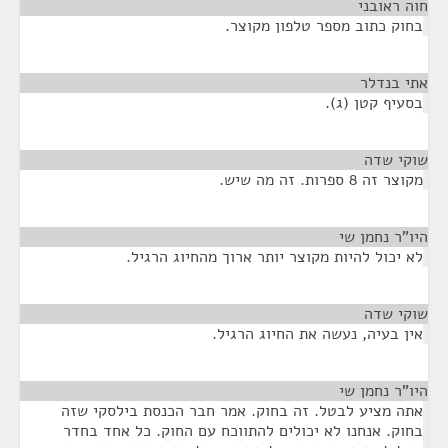
חוה ראובני
¶
בחוק כתוב מספר טלפון מקוצר.
אתי בנדלר
¶
בסעיף קטן (ג).
שוקי שדה
¶
מקוצר זה 8 ספרות. זה מה שיש.
היו"ר נחמן שי
¶
לא יכול להיות מקוצר יותר ארוך מהחיוג הרגיל.
שוקי שדה
¶
אין בעיה, נעשה את החיוג הרגיל.
היו"ר נחמן שי
¶
אתה מציע לבטל. זה בחוק. אמר חבר הכנסת בילסקי שזה
בחוק. אנחנו לא יכולים להתווכח עם החוק. כל אחד בחדר