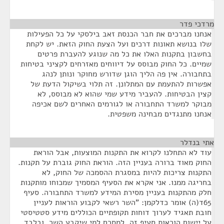
מרדכי פדר
¶
אנחנו מברכים את חבר הכנסת זאב בילסקי על כל הפעילות
שלו בנושא תאונות דרכים ועל הצעת החוק הזאת. יש לקחת
בחשבון בתקנות האלו את כל מה שנוגע להעברת פרטים
שמיים. כל החוק מבוסס על דיווחים מאזרחים לקציני בטיחות
בתחבורה. אין פה הליך הוגן שדורש מחוקר ונותן לנהג
אפשרות להתעמת עם המתלונן. זה תלוי בשיקול הדעת של
קצין הבטיחות. להעביר מידע שמי שהוא לא מבוסס, לא
מבוקר למשרד התחבורה או לגורמים האחרים לשם אכיפה
אנחנו מתנגדים מבחינה משפטית.
אתי בנדלר
¶
עוד לא התחלנו לקרוא את התקנות המוצעות, אבל הוראת
החוק מאוד ברורה בעניין הזה. הוראת החוק גוברת על תקנות.
התקנות צריכות להיות במסגרת ההסמכה של החוק, לא
בחריגה ממנו. אני אקרא את הסעיף המסמיך שמכוחו מותקנות
חלק מהתקנות בעניין מסירת המידע למשרד התחבורה. סעיף
65ד(ה) אומר כדלקמן: "השר רשאי לקבוע הוראות לעניין
חובת תאגיד לערוך דוחות תקופתיים הכוללים מידע סטטיסטי
על יישום הוראות סעיף זה, למסרם למי שיקבע השר, ובלבד