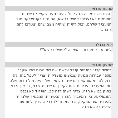
שמעון סודאי
¶
והציבור. במקרה הזה יכול להיות מצב שקציני בטיחות
מסוימים לא יצליחו לטפל בנושא, הם יהיו בקונפליקט מול
המעביד שלהם. יכול להיות שיהיה מצב שהם יצטרכו לתת
גיבוי..
אתי בנדלר
¶
למה אדוני מתכוון באמירה "לטפל בנושא"?
שמעון סודאי
¶
למשל קצין בטיחות קיבל עכשיו שם של הבוס שלו שעבר
מספר עבירות תנועה שנמצאו מוצדקות וצריך לטפל בהן. זה
יכול להביא את קצין הבטיחות למצב של בעיה מול הבוס שלו,
מול המעביד. צריכים לתת לקצין הבטיחות גיבוי, כי אין גיבוי
בחוק בנושא הזה. צריך לשים לזה לב. האיגוד לא נכנס
לקונפליקט בין המעביד לקצין הבטיחות. התפקיד שלנו זה
להעביר את החוקים, את התקנות לחברים. צריך לתת את
הדעת בנושא הזה.