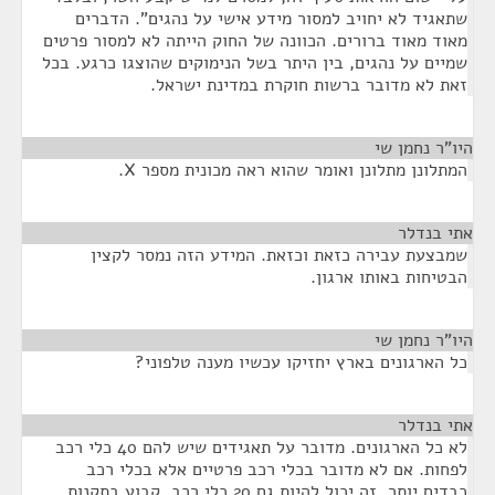
שתאגיד לא יחויב למסור מידע אישי על נהגים". הדברים
מאוד מאוד ברורים. הכוונה של החוק הייתה לא למסור פרטים
שמיים על נהגים, בין היתר בשל הנימוקים שהוצגו כרגע. בכל
זאת לא מדובר ברשות חוקרת במדינת ישראל.
היו"ר נחמן שי
¶
המתלונן מתלונן ואומר שהוא ראה מכונית מספר X.
אתי בנדלר
¶
שמבצעת עבירה כזאת וכזאת. המידע הזה נמסר לקצין
הבטיחות באותו ארגון.
היו"ר נחמן שי
¶
כל הארגונים בארץ יחזיקו עכשיו מענה טלפוני?
אתי בנדלר
¶
לא כל הארגונים. מדובר על תאגידים שיש להם 40 כלי רכב
לפחות. אם לא מדובר בכלי רכב פרטיים אלא בכלי רכב
כבדים יותר, זה יכול להיות גם 20 כלי רכב. קבוע בתקנות