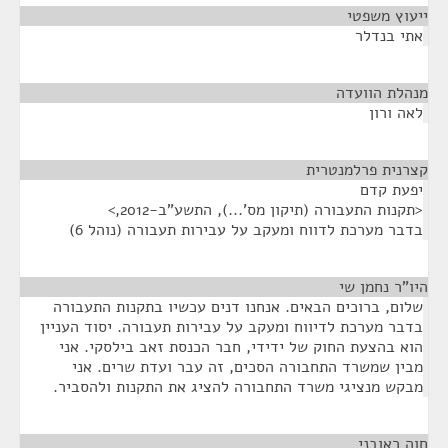
ייעוץ משפטי
¶
אתי בנדלר
מנהלת הוועדה
¶
לאה ורון
קצרנית פרלמנטרית
¶
יפעת קדם
<תקנות התעבורה (תיקון מס'...), התשע"ב-2012,>
בדבר מערכת לדווח ומעקב על עבירות תעבורה (נוהל 6)
היו"ר נחמן שי
¶
שלום, ברוכים הבאים. אנחנו דנים עכשיו בתקנות התעבורה
בדבר מערכת לדיווח ומעקב על עבירות תעבורה. יסוד העניין
הוא בהצעת החוק של ידידי, חבר הכנסת זאב בילסקי. אני
מבין שמשרד התחבורה הסכים, זה עבר ועדת שרים. אני
מבקש מנציגי משרד התחבורה להציג את התקנות ולהסביר.
חוה ראובני
¶