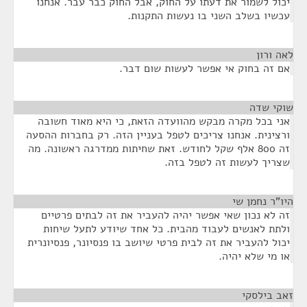
יכול לשמור את דעתו על החוק, אבל החוק כבר עבר. אנחנו
עכשיו בשלב השני בו נעשות התקנות.
לאה ורון
¶
אם זה בחוק אי אפשר לעשות שום דבר.
שוקי שדה
¶
אני בכל מקרה מבקש מהוועדה הזאת, כי היא מאוד חשובה
ורצינית. אנחנו צריכים לטפל בעניין הזה. רק בחברות ההסעה
זה 800 אלף שקל לחודש. זאת שחיתות ממדרגה ראשונה. מה
שצריך לעשות זה לטפל בזה.
היו"ר נחמן שי
¶
זה לא נכון שאי אפשר יהיה להעביר את זה לבתים פרטיים
ולתת לאנשים לעבוד מהבית. כל אחד שיודע לתעל שיחות
יכול להעביר את זה לבית פרטי שיושב בו פנסיונר, פנסיונרית
או מי שלא יהיה.
זאב בילסקי
¶