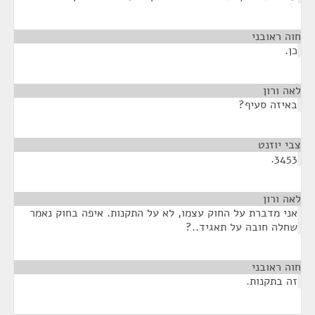
חוה ראובני
¶
כן.
לאה ורון
¶
באיזה סעיף?
צבי יוזנט
¶
3453.
לאה ורון
¶
אני מדברת על החוק עצמו, לא על התקנות. איפה בחוק נאמר
שחלה חובה על תאגיד..?
חוה ראובני
¶
זה בתקנות.