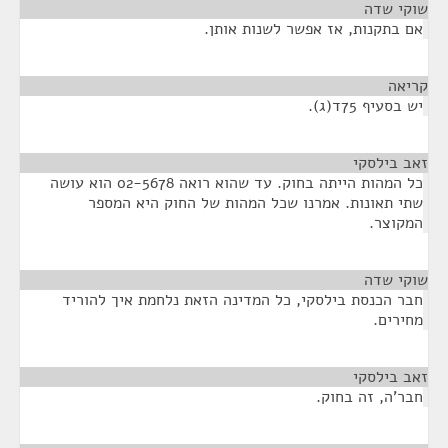
שוקי שדה
¶
אם בתקנות, אז אפשר לשנות אותן.
קריאה
¶
יש בסעיף 75ד(ג).
זאב בילסקי
¶
כל המהות הייתה בחוק. עד שהוא רואה 02-5678 הוא עושה
שתי תאונות. אמרנו שכל המהות של החוק היא המספר
המקוצר.
שוקי שדה
¶
חבר הכנסת בילסקי, כל המדינה הזאת נלחמת איך להוריד
מחירים.
זאב בילסקי
¶
חבר'ה, זה בחוק.