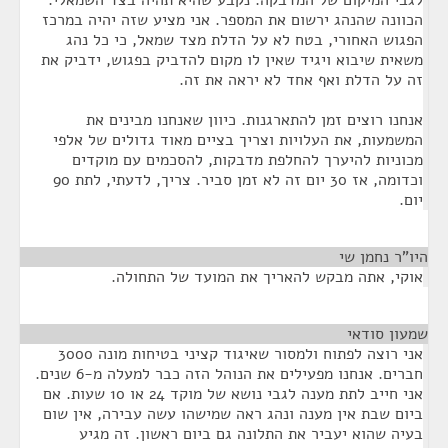
לגבי המיקום של המדבקה. נקבע שהיא תהיה בצד השמאלי.
הכוונה שהנהג ירשום את המספר. אני מציע שזה יהיה במרכז
הפגוש האחורי, בטח לא על הדלת מצד שמאל, כי כל נהג
משאית שיבוא ויגיד שאין לו מקום להדביק בפגוש, ידביק את
זה על הדלת ואף אחד לא יראה את זה.
אנחנו רוצים זמן להתארגנות. כיוון שאנחנו מבינים את
המשמעות, את העלויות וצריך בציים מאוד גדולים של אלפי
מכוניות להיערך להחלפת מדבקות, להסכמים עם מוקדים
וכדומה, אז 30 יום זה לא זמן סביר. צריך, לדעתי, לתת 90
יום.
היו"ר נחמן שי
¶
אוקי, אתה מבקש להאריך את המועד של התחולה.
שמעון סודאי
¶
אני רוצה לפתוח ולמסור שאיגוד קציני בטיחות מונה 3000
חברים. אנחנו מפעילים את הנוהל הזה כבר למעלה מ-6 שנים.
אני חייב לתת מענה לגבי נושא של מוקד 24 או 10 שעות. אם
ביום שבת אין מענה ונהג ראה שמישהו עשה עבירה, אין שום
בעיה שהוא יעביר את התלונה גם ביום ראשון. זה מגיע