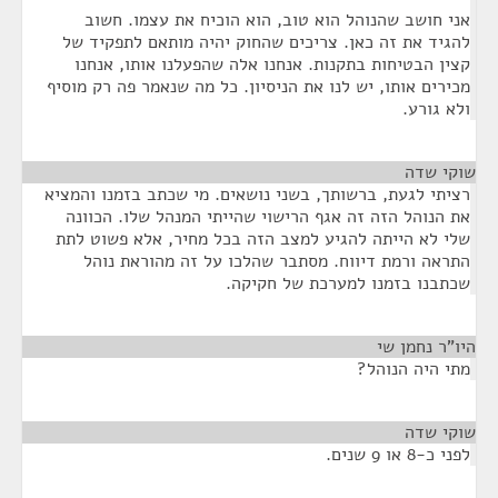
אני חושב שהנוהל הוא טוב, הוא הוכיח את עצמו. חשוב
להגיד את זה כאן. צריכים שהחוק יהיה מותאם לתפקיד של
קצין הבטיחות בתקנות. אנחנו אלה שהפעלנו אותו, אנחנו
מכירים אותו, יש לנו את הניסיון. כל מה שנאמר פה רק מוסיף
ולא גורע.
שוקי שדה
¶
רציתי לגעת, ברשותך, בשני נושאים. מי שכתב בזמנו והמציא
את הנוהל הזה זה אגף הרישוי שהייתי המנהל שלו. הכוונה
שלי לא הייתה להגיע למצב הזה בכל מחיר, אלא פשוט לתת
התראה ורמת דיווח. מסתבר שהלכו על זה מהוראת נוהל
שכתבנו בזמנו למערכת של חקיקה.
היו"ר נחמן שי
¶
מתי היה הנוהל?
שוקי שדה
¶
לפני כ-8 או 9 שנים.