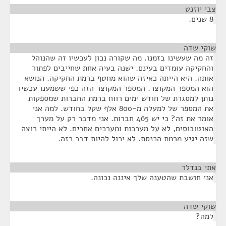
צבי יוזנט
¶
8 שנים.
שוקי שדה
¶
זה מה שעשינו בזמנו. מה שקורה נכון לעכשיו זה שהנוהל
והחקיקה עומדים בעינם. ישנה בעיה אחת שחייבים לפתור
אותה. היא הייתה כאיזה שהוא מחטף ברמת החקיקה. הנושא
הוא המספר המקוצר. המספר המקוצר הזה כפי ששמענו עכשיו
נותן למסגרת של חודש ימים רווח ברמת החברות שמספקות
את המספר של למעלה מ-800 אלף שקל בחודש. למה אני
אומר את זה? כי יש 465 חברות. אני מדבר רק על מערך
האוטובוסים, לא על מערכות ומערכים אחרים. לא הייתי רוצה
שזה יגיע מרמת הכנסת. לא יכול להיות דבר כזה.
אתי בנדלר
¶
אני חושבת שהטענה שלך איננה נכונה.
שוקי שדה
¶
למה?