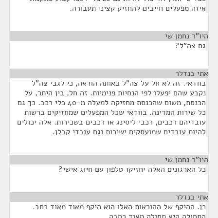
איזה מפעלים חייבים להחזיק קציני תעבורה.
היו"ר נחמן שי
¶
גם צה"ל?
אתי בנדלר
¶
בוודאי. זה לא חל על צה"ל באותה הוראה, כי לגבי צה"ל
נקבע שהם יפעלו לפי הנחיות פנימיות. זה חל, בין היתר, על
הכנסת, משום שהכנסת מחזיקה למעלה מ-40 כלי רכב. כך גם
כל שירות המדינה. בוודאי שכל המפעלים שמחזיקים ברשות
עובדיהם רכבים, רכבי ליסינג או רכבים בשכירות. אלה יכולים
להיות עובדים שמועסקים ישירות וגם עובדי קבלן.
היו"ר נחמן שי
¶
כל הארגונים האלה יחזיקו טלפון עם חיוג אישי?
אתי בנדלר
¶
כן. ההיקף של ההוראות האלו הוא היקף מאוד מאוד רחב.
התחולה היא תחולה מאוד רחבה.