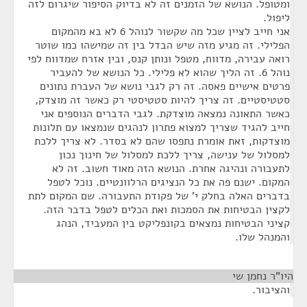
ומטופל. הנושא של הזמנים זה לא בדיוק הסיפור שיגרום לזה
ליפול.
אני חייב לציין שכל מה שקשור לנוהל 6 לא בא מהמקום
הפלילי. זה מגיע מזה שיש הבדל בין זה שמישהו כמו שוטר
רואה עבירה, מדווח, מטפל ונותן קנס, ובין אזרח שמדווח לפי
נוהל 6. זה הליך שהוא לא פלילי. כל הנושא של להעביר
פרטים אישיים פאסה. זה רק לגבי נושא של העברת נתונים
סטטיסטיים. זה צריך להיות סטטיסטי רק כאשר זה מוצדק,
כאשר התאונה נמצאה מוצדקת. לגבי הדברים הנוספים אני
חייב להגיד שצריך למצוא פתרון לנהגים שנמצאו עם תלונות
מוצדקות, זאת אומרת נתפסו שהם לא בסדר. לא צריך ללכת
למסלול של ענישה, צריך ללכת למסלול של חינוך נכון
לתעבורה ונהיגה אחרת. הנושא הזה מאוד חשוב. זה לא
המקום. ישנם פה את כל הנציגים הרלוונטיים. נוכל לטפל
בדברים האלה בחלק י' של פקודת התעבורה. שם המקום לתת
לקצין הבטיחות את הסמכות ואת הכלים לטפל בדבר הזה.
קציני הבטיחות נמצאים בקונפליקט בין המעביד, הנהג
והמנהל שלו.
היו"ר נחמן שי
¶
והציבור.