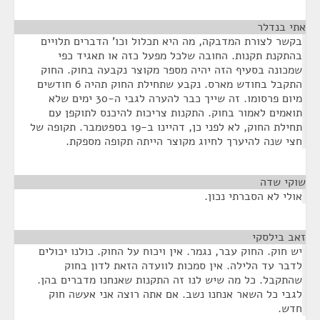
אתי בנדלר
¶
בקשר לצורת המדבקה, מה היא תכלול וכו' הדברים תלויים
בהתקנת תקנות. החובה שלכל מפעל כזה או תאגיד כפי
שמכונה בסעיף הזה יהיה מספר מקוצר נקבעה בחוק. החוק
התקבל בחודש מארס. נקבע שתחילת החוק תהיה 6 חודשים
מיום פרסומו. זה שייך כבר להערה לגבי ה-30 ימים שלא
תואמים לאמור בחוק. התקנות צריכות להיכנס לתוקפן עם
תחילת החוק, לא לפני כן, דהיינו ב-19 בספטמבר. תקופה של
חצי שנה להיערך לחיוג מקוצר הייתה תקופה מספקת.
שוקי שדה
¶
אולי לא הסברתי נכון.
זאב בילסקי
¶
יש חוק. החוק עבר, נגמר. אין ויכוח על החוק. כולנו יכולים
לדבר עד הלילה. אין סמכות לוועדה הזאת לדון בחוק
שהתקבל. כל מה שיש לנו זה התקנות שאנחנו מדברים בהן.
לגבי כל השאר אנחנו נשב. אם אתה רוצה אני אעשה חוק
חדש.