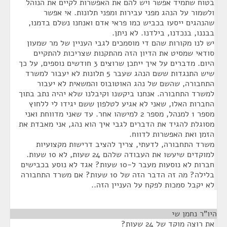
בטוח שתמיד אפשר ויש להם את האפשרות לקיים את הנוהל
ולשמור על הנהג מפני עבירות ומפני תלונות. אי אפשר
שהנהגים ייסעו בכביש כמו פראי אדם ואנחנו נשלם בדמנו,
בבננו, בנכדנו, בילדנו. לא ניתן.
יש לנו מקורות שהם די מוסמכים לגבי העניין של מר שמעון
סודאי שמסיט את הדיון הזה מהתקנות שצריכות להתקיים
היום. מדברים על איך ייתכן שרוצים 3 חודשים נוספים, על כך
שיש התנגדות ששם הנהג שעבר 5 תלונות לא יעבור למשרד
התחבורה, שהשם של נהג האוטובוס והמשאית לא יעבור
למשרד התחבורה. אנחנו ביקשנו וקיבלנו שלא יהיה נתב בתוך
החברות האלו, שאני לא אגיע לטלפון ששם יגידו לי ללחוץ
מספר 1 למנהל, מספר 2 למישהו אחר. עד שאני מדווחת ואני
מסוגלת להגיד את הדברים לגבי איך הוא נהג, אני מאבדת את
הזמן ואת האפשרות לדווח.
משרד התחבורה, לדעתי, צריך להציב דרישות מקצועיות
למוקדים שיעשו את העבודה שלהם 24 שעות, לא 10 שעות.
חברות לא נוסעות מעבר ל-10 שעות? אגד לא נוסע בכבישים
בלילה? מה זה הדבר הזה של 10 שעות? אם משרד התחבורה
לא יקבל סמכות לפקח על העניין הזה..
היו"ר נחמן שי
¶
את רוצה מוקד של 24 שעות?