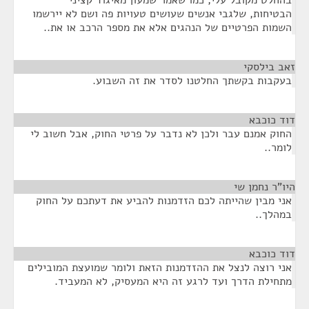
בהחלט מקובל עלי, כמו שאמר שמעון מאיגוד קציני
הבטיחות, שלגבי אנשים שעושים טעויות פה ושם לא יירשמו
השמות הפרטיים של הנהגים אלא את מספר הרכב או את..
זאב בילסקי
¶
בעקבות בקשתך החלטנו לסדר את זה השבוע.
דוד כוכבא
¶
החוק אמנם עבר ולכן לא נדבר על פרטי החוק, אבל חשוב לי
לומר..
היו"ר נחמן שי
¶
אני מבין שהייתה לכם הזדמנות להביע את דעתכם על החוק
במהלך..
דוד כוכבא
¶
אני רוצה לנצל את ההזדמנות הזאת ולומר שמועצת המובילים
מתחילת הדרך ועד לרגע זה היא המעסיק, לא המעביד.