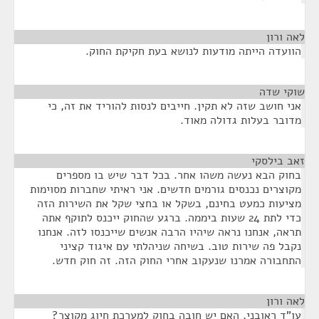
לאה ורון
¶
הוועדה הייתה מודעות לנושא בעת חקיקת החוק.
שוקי שדה
¶
אני חושב שזה לא תקין. חייבים לנסות להוריד את זה, כי
מדובר בעלות גדולה מאוד.
זאב בילסקי
¶
בחוק הבא נעשה משהו אחר. בכל דבר שיש בו מספרים
מקוצרים נכנסים גורמים חדשים. אני ראיתי שחברות מסוימות
מציעות כמעט בחינם, בשקל או בחצי שקל את השירות הזה
כדי לתת 24 שעות ביממה. ברגע שהחוק ייכנס לתוקף אתה
תראה, אנחנו נראה שיהיו הרבה אנשים שייכנסו לזה. אנחנו
נקבל פה שירות טוב. בשיחה שניהלתי עם איגוד קציני
התחבורה אמרנו שנעקוב אחרי החוק הזה. זה חוק חדש.
לאה ורון
¶
עו"ד ראובני, האם יש חובה בחוק למערכת חיוג מקוצר?