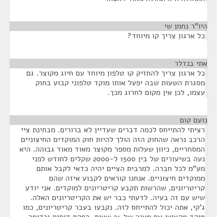
היו"ר נחמן שי
¶
כל ארגון צריך קו מיוחד?
אתי בנדלר
¶
כל ארגון צריך להחזיק קו טלפון מיוחד עם חיוג מקוצר. גם
מסגרת השעות שבה יפעל אותו מוקד טלפוני קבוע בחוק
עצמו, לכן אין מקום לחרוג מכך.
נועם קום
¶
רציתי להתייחס לכמה דברים שעדיין לא ברורים. מבחינת ציי
הרכב נראה שהחוק הזה הולך להיות חוק המוקדים החיצוניים
המסחריים, כיוון שעלות מספר מקוצר מאוד מאוד גבוהה. היא
נעה בשיעורים של בין 1500 ל-2000 שקלים לחודש לפני
מע"מ לכל חברה. למרבית הציים יהיה כדאי לקבל אותם
ממוקדים חיצוניים. אנחנו קוראים לקבוע איזה שהם
קריטריונים, שהרשות תקבע קריטריונים למוקדים. אני יודע
שיש עם זה בעיה. לדעתי כבר יש את הקריטריונים האלה.
ג'קי, אתה יכול להתייחס לזה. נקבעו בעבר קריטריונים, כמו