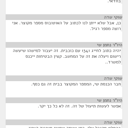
בוודאי.
שוקי שדה
¶
כן, אבל שלא ייתן לנו לכתוב על האוטובוס מספר מקוצר. אני
רוצה מספר רגיל.
היו"ר נחמן שי
¶
יהיה כתוב לחייג 1341 עם כוכבית. זה יעבור למישהו שיעשה
רישום ויעלה את זה על המחשב. קצין הבטיחות ייכנס
למשרד..
שוקי שדה
¶
חבר הכנסת שי, המספר המקוצר בבית זה גם כסף.
היו"ר נחמן שי
¶
אפשר לעשות תיעול של זה. זה לא כל כך יקר.
שוקי שדה
¶