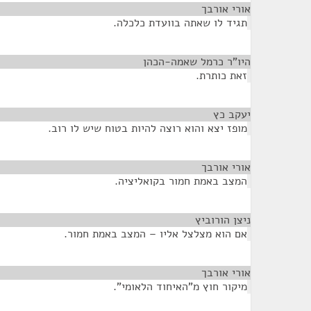
אורי אורבך
¶
תגיד לו שאתה בוועדת כלכלה.
היו"ר כרמל שאמה-הכהן
¶
זאת כותרת.
יעקב כץ
¶
מופז יצא והוא רוצה להיות בטוח שיש לו רוב.
אורי אורבך
¶
המצב באמת חמור בקואליציה.
ניצן הורוביץ
¶
אם הוא מצלצל אליו – המצב באמת חמור.
אורי אורבך
¶
מיקור חוץ מ"האיחוד הלאומי".