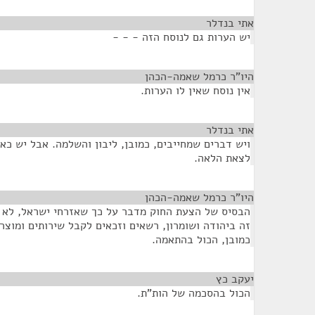
אתי בנדלר
¶
יש הערות גם לנוסח הזה - - -
היו"ר כרמל שאמה-הכהן
¶
אין נוסח שאין לו הערות.
אתי בנדלר
¶
ויש דברים שמחייבים, כמובן, ליבון והשלמה. אבל יש כא
לצאת הלאה.
היו"ר כרמל שאמה-הכהן
¶
הבסיס של הצעת החוק מדבר על כך שאזרחי ישראל, לא מ
זה ביהודה ושומרון, רשאים וזכאים לקבל שירותים ומוצר
כמובן, הכול בהתאמה.
יעקב כץ
¶
הכול בהסכמה של הות"ת.