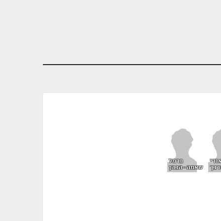
ורי
כרמל
רבך
שאמה-הכהן