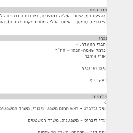
סדר היום
<הצעת חוק איסור הפליה במוצרים, בשירותים ובכניסה למ
ציבוריים (תיקון - איסור הפליה מחמת מקום מגורים), התשע"
נכחו
¶
חברי הוועדה: >
כרמל שאמה-הכהן – היו"ר
אורי אורבך
ניצן הורוביץ
יעקב כץ
מוזמנים
¶
>
איל זנדברג - ראש תחום משפט ציבורי, משרד המשפטים
עדי ליברוס - משפטנית, משרד המשפטים
ענת לזר - מתמחה, משרד המשפטים