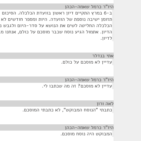
היו"ר כרמל שאמה-הכהן
¶
ב-6 במרץ התקיים דיון ראשון בוועדת הכלכלה. הסיכו
תזומן ישיבה נוספת של הוועדה. היות ומספר חודשים לא 
הכלכלה החליטה לשים את הנושא על סדר-היום ולגבש נ
הדיון. אתמול הגיע נוסח שכבר מוסכם על כולם, אנחנו מב
לדיון.
אתי בנדלר
¶
עדיין לא מוסכם על כולם.
היו"ר כרמל שאמה-הכהן
¶
עדיין לא מוסכם? זה מה שכתבו לי.
לאה ורון
¶
כתבתי "הנוסח המבוקש", לא כתבתי המוסכם.
היו"ר כרמל שאמה-הכהן
¶
המבוקש היה נוסח מוסכם.