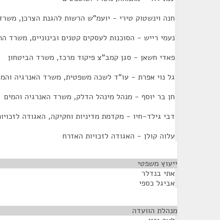
חנה וינשטוק טירי - יועמ"ש הרשות להגנת הצרכן, משר
נעמי רייש - הסוכנות לעסקים קטנים ובינוניים, משרד ה
פאדי חשאן - סגן קמב"צ פיקוד מרכז, משרד הביטחון
גל נוי אפרת - עו"ד לשכה משפטית, משרד האנרגיה והמי
חן בר יוסף - מנהל מינהל הדלק, משרד האנרגיה והמים
דבי גילד-חיו - מקדמת מדיניות וחקיקה, האגודה לזכויו
עלוה קולן - האגודה לזכויות האזרח
ייעוץ משפטי
¶
אתי בנדלר
אביגל כספי
מנהלת הוועדה
¶