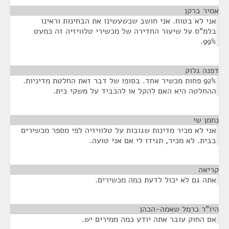
אמיר ברקן
¶
אני לא בטוח. אני חושב שכשעשינו את הבחינות וראינו
בלמ"ס על שיעור החדירה של מכשירי טלוויזיה זה כמעט
99%.
דפנה גלוק
¶
92% פחות מכשיר אחד. בסופו של דבר זאת החלטת מדיניות.
ההחלטה היא האם להקל או להכביד על משקי בית.
נחמן שי
¶
אני לא מכיר מדינות שגובות על טלוויזיה לפי מספר מכשירים
בבית. לא מכיר, תגידו לי אם אני טועה.
קריאה
¶
אתה גם לא יכול לדעת כמה מכשירים.
היו"ר כרמל שאמה-הכהן
¶
אם החוק עובר אתה יודע כמה ממירים יש.