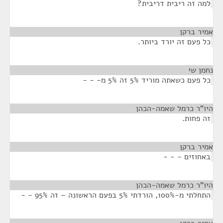
למה זה ריבית דריבית?
אמיר ברקן
¶
כל פעם זה יורד ביותר.
נחמן שי
¶
כל פעם כשאתה מוריד 5% זה 5% מ- - -
היו"ר כרמל שאמה-הכהן
¶
זה פחות.
אמיר ברקן
¶
באחוזים - - -
היו"ר כרמל שאמה-הכהן
¶
התחלתי מ-100%, הורדתי 5% בפעם הראשונה – זה 95% - -