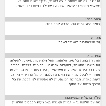
הנהיגה. זה מה שאתה רוצה להגיד, נכון? ששם אתה לא
משקיע מאמץ כי עושים את זה בשבילך במשרדי הרישוי.
אמיר ברקן
¶
בסיס המשלמים הוא הרבה יותר רחב.
נחמן שי
¶
אז הפראיירים ימשיכו לשלם.
אמיר ברקן
¶
הוועדה בחנה כל מיני חלופות, החל מלהעלות מיסים, להעלות
את חשבון החשמל, להעלות ארנונה – כל מיני דברים. בסופו
של דבר היו גם שיקולים משפטיים, היו דעות בוועדה, ופה אני
אומר – לבטל למרי את האגרה וללכת רק על הרדיו – היו גם
דעות כאלה. הבחינה המשפטית לא אפשרה לנו ללכת את כל
הדרך הזאת עד הסוף - -
היו"ר כרמל שאמה-הכהן
¶
מה עם חלופה ג' – גביית האגרה באמצעות הכבלים והלוויין