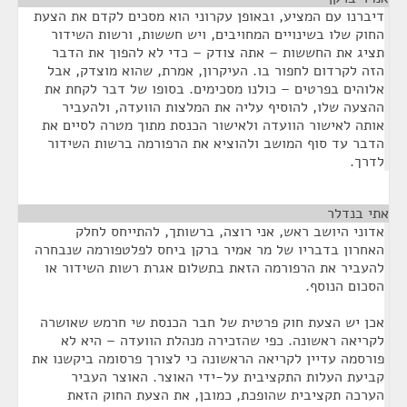
דיברנו עם המציע, ובאופן עקרוני הוא מסכים לקדם את הצעת
החוק שלו בשינויים המחויבים, ויש חששות, ורשות השידור
תציג את החששות – אתה צודק – כדי לא להפוך את הדבר
הזה לקרדום לחפור בו. העיקרון, אמרת, שהוא מוצדק, אבל
אלוהים בפרטים – כולנו מסכימים. בסופו של דבר לקחת את
ההצעה שלו, להוסיף עליה את המלצות הוועדה, ולהעביר
אותה לאישור הוועדה ולאישור הכנסת מתוך מטרה לסיים את
הדבר עד סוף המושב ולהוציא את הרפורמה ברשות השידור
לדרך.
אתי בנדלר
¶
אדוני היושב ראש, אני רוצה, ברשותך, להתייחס לחלק
האחרון בדבריו של מר אמיר ברקן ביחס לפלטפורמה שנבחרה
להעביר את הרפורמה הזאת בתשלום אגרת רשות השידור או
הסכום הנוסף.
אכן יש הצעת חוק פרטית של חבר הכנסת שי חרמש שאושרה
לקריאה ראשונה. כפי שהזכירה מנהלת הוועדה – היא לא
פורסמה עדיין לקריאה הראשונה כי לצורך פרסומה ביקשנו את
קביעת העלות התקציבית על-ידי האוצר. האוצר העביר
הערכה תקציבית שהופכת, כמובן, את הצעת החוק הזאת