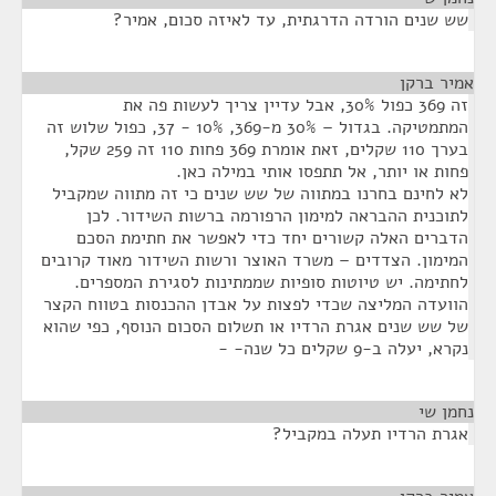
שש שנים הורדה הדרגתית, עד לאיזה סכום, אמיר?
אמיר ברקן
¶
זה 369 כפול 30%, אבל עדיין צריך לעשות פה את
המתמטיקה. בגדול – 30% מ-369, 10% - 37, כפול שלוש זה
בערך 110 שקלים, זאת אומרת 369 פחות 110 זה 259 שקל,
פחות או יותר, אל תתפסו אותי במילה כאן.
לא לחינם בחרנו במתווה של שש שנים כי זה מתווה שמקביל
לתוכנית ההבראה למימון הרפורמה ברשות השידור. לכן
הדברים האלה קשורים יחד כדי לאפשר את חתימת הסכם
המימון. הצדדים – משרד האוצר ורשות השידור מאוד קרובים
לחתימה. יש טיוטות סופיות שממתינות לסגירת המספרים.
הוועדה המליצה שכדי לפצות על אבדן ההכנסות בטווח הקצר
של שש שנים אגרת הרדיו או תשלום הסכום הנוסף, כפי שהוא
נקרא, יעלה ב-9 שקלים כל שנה- -
נחמן שי
¶
אגרת הרדיו תעלה במקביל?