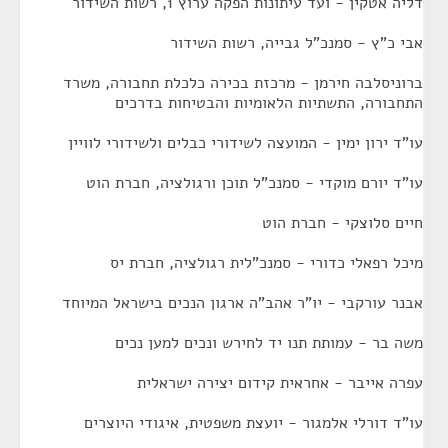
דליה אטקין - ועד עיתונות הפקה ערוץ 1, רשות השידור
אבי כ"ץ - סמנכ"ל גבייה, רשות השידור
ברוניסלבה חירמן - מרכזת בכירה כלכלת תחבורה, משרד
התחבורה, התשתיות הלאומיות והבטיחות בדרכים
עו"ד ירון ימין - המועצה לשידורי כבלים ולשידורי לוויין
עו"ד יורם מוקדי - סמנכ"ל תוכן ורגולציה, חברת הוט
חיים סלוצקי - חברת הוט
מיכל רפאלי כדורי - סמנכ"לית רגולציה, חברת יס
אבנר עורקבי - יו"ר אהב"ה ארגון הנכים בישראל המיוחד
משה בר - עמותת תנו יד לחירש ונכים למען נכים
עפרה אייבר - אחראית קידום יצירה ישראלית
עו"ד דורלי אלמגור - יועצת משפטית, איגודי היוצרים