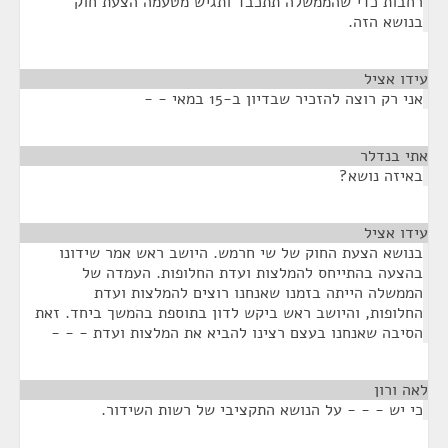
רחבות כדי שהממשלה תתכבד ותגיש מטעמה הצעת חוק
בנושא הזה.
עידו אציל
¶
אני רק רוצה להזכיר שבדיון ב-15 במאי - -
אתי בנדלר
¶
באיזה נושא?
עידו אציל
¶
בנושא הצעת החוק של שי חרמש. היושב ראש אמר שידונו
בהצעה בהתייחס להמלצות ועדת החלופות. העמדה של
הממשלה הייתה בזמנו שאנחנו רוצים להמלצות ועדת
החלופות, והיושב ראש ביקש לדון בתוספת בהמשך ביחד. זאת
הסיבה שאנחנו בעצם רצינו להביא את המלצות ועדת - - -
לאה ורון
¶
כי יש - - - על הנושא התקציבי של רשות השידור.