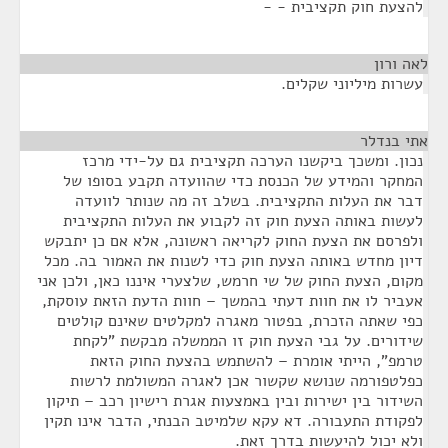
להצעת חוק תקציבית - -
לאה ורון
¶
עשרות מיליוני שקלים.
אתי בנדלר
¶
נכון. ומשכך ביקשנו הערכה תקציבית גם על-ידי מרכז
המחקר והמידע של הכנסת כדי שהוועדה תקבע בסופו של
דבר את העלות התקציבית. בשלב זה מה שנותר לוועדה
לעשות באותה הצעת חוק זה לקבוע את העלות התקציבית
ולפרסם את הצעת החוק לקריאה ראשונה, אלא אם כן יתבקש
דיון מחדש באותה הצעת חוק כדי לשנות את האמור בה. מכל
מקום, הצעת החוק של שי חרמש, שלצערי איננו כאן, ולכן אני
אעביר לו את חוות דעתי בהמשך – חוות הדעת הזאת עוסקת,
כפי שאתה הזכרת, בפטור מאגרה למקלטים שאינם קולטים
שידורים. על גבי הצעת חוק זו הממשלה מבקשת "לקחת
טרמפ", הייתי אומרת – להשתמש בהצעת החוק הזאת
כפלטפורמה שנושא שקשור אכן לאגרה המשולמת לרשות
השידור בין ישירות ובין באמצעות אגרת רישיון רכב – תיקון
לפקודת התעבורה. דא עקא שלמיטב הבנתי, הדבר אינו תקין
ולא יכול להיעשות בדרך זאת.