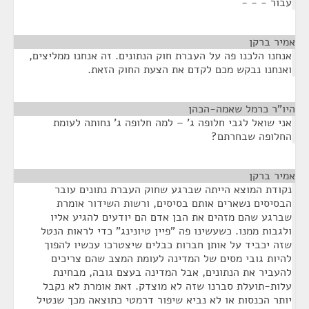
עבור - - -
אמיר ברקן
¶
אנחנו הלכנו פה על העברת חוק הנתונים. זה אנחנו ממליצים,
ואנחנו נבקש מכם לקדם את הצעת החוק הזאת.
היו"ר כרמל שאמה-הכהן
¶
אני שואל לגבי חלופה ג' – למה חלופה ג' נחותה לעומת
החלופה שבחרתם?
אמיר ברקן
¶
נקודת המוצא הייתה שברגע שחוק העברת נתונים עובר
הבסיסים נשארים אותם בסיסים, ורשות השידור אומרת
שברגע שהם מזהים את הבן אדם הם יודעים להגיע אליו
ולגבות ממנו. כשעשינו פה "פיין טיונינג" כדי לראות הנטל
שזה יכביד על אותן חברות כבלים שיצטרכו עכשיו להפוך
להיות גובי מסים של המדינה לעומת המצב שהם צריכים
להעביר את הנתונים, אבל המדינה בעצם גובה, מבחינת
עלות-תועלת סברנו שזה לא מוצדק. זאת אומרת לא נקבל
יותר הכנסות או לא נביא שיפור דרמטי כתוצאה מכך שנטיל