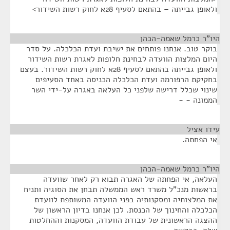
ולאופן גבייתה – בהתאם לסעיף 28א לחוק רשות השידור>
היו"ר כרמל שאמה-הכהן
¶
בוקר טוב. אנחנו פותחים את ישיבת ועדת הכלכלה. על סדר
היום המלצות הוועדה לבחינת חלופות לאגרת רשות השידור
ולאופן גבייתה בהתאם לסעיף 28א לחוק רשות השידור. בעצם
בחקיקת הרפורמה ועדת הכלכלה הכניסה באחד הסעיפים
שינוי שכלל דרישה שלפני כל העלאה באגרה על-ידי השר
הממונה - -
עידו אציל
¶
אי הפחתה.
היו"ר כרמל שאמה-הכהן
¶
העלאה, אי הפחתה של האגרה תבוא רק לאחר שוועדה
בראשות מנכ"ל משרד ראש הממשלה תבחן את הסוגיה ותניח
את המלצותיה ומסקנותיה בפני הוועדה המשותפת לוועדת
הכלכלה והחינוך של הכנסת. לכן אנחנו בדיון הראשון של
ההצגה הראשונית של עבודת הוועדה, המסקנות וההחלטות