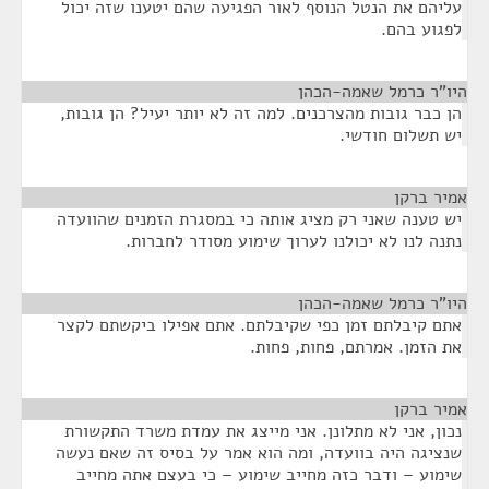
עליהם את הנטל הנוסף לאור הפגיעה שהם יטענו שזה יכול
לפגוע בהם.
היו"ר כרמל שאמה-הכהן
¶
הן כבר גובות מהצרכנים. למה זה לא יותר יעיל? הן גובות,
יש תשלום חודשי.
אמיר ברקן
¶
יש טענה שאני רק מציג אותה כי במסגרת הזמנים שהוועדה
נתנה לנו לא יכולנו לערוך שימוע מסודר לחברות.
היו"ר כרמל שאמה-הכהן
¶
אתם קיבלתם זמן כפי שקיבלתם. אתם אפילו ביקשתם לקצר
את הזמן. אמרתם, פחות, פחות.
אמיר ברקן
¶
נכון, אני לא מתלונן. אני מייצג את עמדת משרד התקשורת
שנציגה היה בוועדה, ומה הוא אמר על בסיס זה שאם נעשה
שימוע – ודבר כזה מחייב שימוע – כי בעצם אתה מחייב