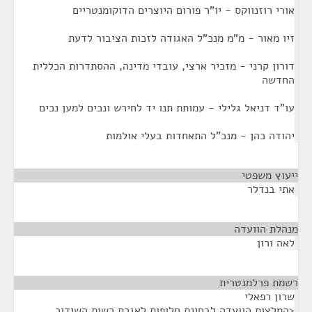
אורי רוזנווקס - יו"ר פורום היוצרים הדוקומנטריים
זיו מאור - מ"מ מנכ"ל האגודה לזכות הציבור לדעת
דורון קרני - מזכיר ארצי, עובדי מדינה, ההסתדרות הכללית
החדשה
עו"ד דניאל גלילי - עמותת תנו יד לחירש ונכים למען נכים
יהודה כהן - מנכ"ל התאחדות בעלי אולמות
ייעוץ משפטי
¶
אתי בנדלר
מנהלת הוועדה
¶
לאה ורון
רשמת פרלמנטרית
¶
שרון רפאלי
<המלצות הוועדה לבחינת חלופות לאגרת רשות השידור