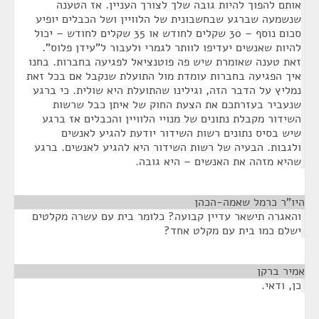
אותם להפוך להיות גובה שלך לצורך העניין. אז הטענה
שנשמעה שברגע שבחשבונית של הלוויין ושל הכבלים יופיע
סכום נוסף – 30 שקלים לחודש או 35 שקלים לחודש – יכול
להיות שאנשים יעדיפו לוותר לגמרי ולעבור ל"עידן פלוס".
זאת טענה שאומרת שיש פה פוטנציאל לפגיעה בחברות. בחנו
איך הפגיעה בחברות עומדת מול התועלת שנקבל אם בכל זאת
נמליץ על הדבר הזה, וגילינו שהתועלת היא שולית. כי ברגע
שנעביר בעזרתכם את הצעת החוק של איתן כבל שרשות
השידור מקבלת נתונים של מנויי הלוויין והכבלים אז ברגע
שיש בסיס נתונים רשות השידור יודעת להגיע לאנשים
ולגבות. הבעיה של רשות השידור היא להגיע לאנשים. ברגע
שהיא מזהה את האנשים – היא גובה.
היו"ר כרמל שאמה-הכהן
¶
והאגרה תישאר עדיין קבועה? כלומר בית עם עשרה מקלטים
ישלם כמו בית עם מקלט אחד?
אמיר ברקן
¶
כן, ודאי.