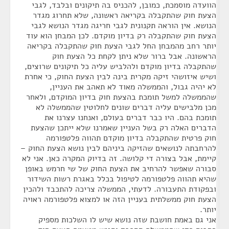
הוועדה מוסמכת, כמובן, להכניס בה תיקונים ובלבד, לגבי
הצעת חוק שהתקבלה בקריאה ראשונה, שלא תחרוג מגדר
הנושא. אין הוראה תקנונית לגבי חריגה מגדר הנושא לגבי
הצעת חוק שהתקבלה רק בדיון מוקדם. לכן המבחן הוא עוד
יותר רחב מהמבחן החל לגבי הצעת חוק שהתקבלה בקריאה
הראשונה. אבל ברור שלא ניתן לקחת כל הצעת חוק
שהתקבלה בדיון מוקדם ולהלביש עליה כל תיקונים שרוצים,
ושיש איזושהי זיקה מקרית בינה לבין הצעת החוק, כי אחרת
לא יהיה גבול, והממשלה מאוד לא תאהב את העניין,
שהממשלה למשל תומכת בהצעת חוק בדיון המוקדם, ולאחר
מכן מלבישים עליה דברים שונים לחלוטין שהממשלה לא
תומכת בהם. היו כבר דברים בעולם, ואנחנו עצרנו את
הדברים האלה רק בשל העניין שאמרנו שלא ייתכן שהצעת
חוק פרטית שהתקבלה בדיון מוקדם תהווה פלטפורמה
להרחבתה לנושאים שהזיקה ביניהם לבין נושא הצעת החוק –
קיימת, אבל בצורה די קלושה. זה בדיוק המקרה כאן. אני לא
סבורה שאפשר להרחיב את הצעת החוק של שי חרמש באופן
שהיא תהווה פלטפורמה לטיפול בכלל באגרת רשות השידור
ובפקודת התעבורה. לדעתי, הממשלה צריכה להתכבד ולהכין
הצעת חוק ממשלתית בעניין הזה או למצוא פלטפורמה ראויה
יותר.
אני גם באמת חושבת שזה נושא שיש לו השלכות מספיק