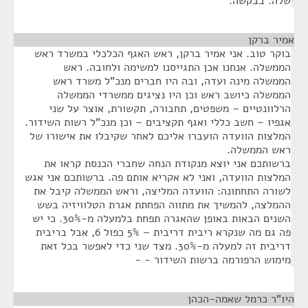
שלה. בבקשה.
אמיר ברקן
¶
בוקר טוב. אני אמיר ברקן, ראש האגף הכלכלי במשרד ראש
הממשלה. אנחנו אכן התגייסנו למשימה ולחובה. ראש
הממשלה מינה ועדה, ובה היו חברים מנכ"ל משרד ראש
הממשלה כיושב ראש וכן היו נציגים ממשרדי הממשלה
הרלוונטיים – משפטים, תחבורה, תקשורת, אוצר על שני
אגפיו – חשב כללי ואגף תקציבים – וכן מנכ"ל רשות השידור.
המלצות הוועדה הועברו אליכם לאחר שקיבלו את אישורו של
ראש הממשלה.
ברשותכם אני יוצא מנקודת הנחה שחברי הכנסת קראו את
המלצות הוועדה, ואני לא אקריא אותם פה. ברשותכם אני אגש
לשורה התחתונה: הוועדה המליצה, וראש הממשלה קיבל את
ההמלצה, להמשיך את מתווה הפחתת אגרת הטלוויזיה בשש
השנים הבאות באופן שהאגרה תפחת בלמעלה מ-30%. כי יש
פה גם מה שנקרא ריבית דריבית – 5% כפול 6, אבל בריבית
דריבית זה למעלה מ-30%. מצד שני כדי לאפשר בכל זאת
מימוש הרפורמה ברשות השידור - -
היו"ר כרמל שאמה-הכהן
¶