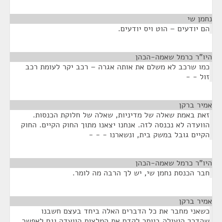
נחמן שי
¶
הם יודעים – הוט ויס יודעים.
היו"ר כרמל שאמה-הכהן
¶
כמו שרכב לא משלם את אותה אגרה – רכב יקר לעומת רכב
זול - -
אמיר ברקן
¶
זאת באמת שאלה של מדיניות, שאלה של חלוקת הכנסות.
הוועדה לא נכנסה לזה. אנחנו יצאנו מתוך החוק הקיים. החוק
הקיים גובל במשק בית, ונשארנו - - -
היו"ר כרמל שאמה-הכהן
¶
חבר הכנסת נחמן שי, יש לך הרבה מה לומר.
אמיר ברקן
¶
כשאני מחבר את כל הדברים האלה ביחד בעצם חשבנו
שהדרך היעילה ביותר לקדם את המלצות הוועדה וגם לאפשר