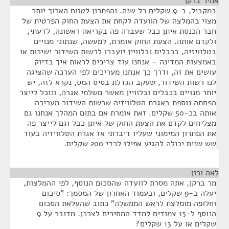
אמיר ברקן
¶
במקביל, ב-9 שקלים כל שנה. והפתרון לטווח הארוך יותר
מצוי בהמלצה של הוועדה לקחת את הצעת החוק הפרטית של
חבר הכנסת איתן כבל שעברה פה בקריאה ראשונה, לדעתי,
ולקדם אותה. הצעת החוק אומרת, למעשה, שנתוני מנויים
בטלוויזיה, בכבלים ובלוויין יועברו לרשות השידור ישירות או
באמצעות המדינה – אנחנו עוד צריכים לראות איך בדיוק
עושים את זה, ודרך כך אנחנו מעריכים לפי הערכה שהציגה
לנו רשות השידור, שעקב הגדלת בסיס המס, נקרא לזה, יש
יותר מנויים בכבלים ובלוויין מאשר משלמי אגרה, ונוכל לייצר
הפחתה נוספת באגרת הטלוויזיה שרשות השידור מעריכה
אותה בכ-50 שקלים. זאת אומרת אם בתום המהלך אנחנו גם
מצליחים לקדם את הצעת החוק של איתן כבל וגם לייצר פה
את הפתרון המימוני שעליו דיברתי אז אגרת הטלוויזיה בעוד
שש שנים יכולה להגיע אפילו לכדי 200 שקלים.
לאה ורון
¶
מר ברקן, אתה מסרת לוועדה שהסכום הנוסף, לפי ההמלצות,
יעלה ב-9 שקלים, ובעמוד האחרון של המסמך: "סיכום
וחלופה מומלצת לראש הממשלה" כתוב שהעלאת הסכום
הנוסף ל-13 צמודים למדד המחירים לצרכן. מדובר על 9
שקלים או על 13 שקלים?