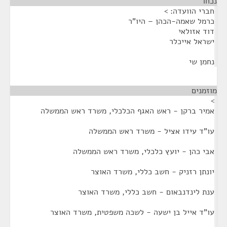
נכחו
¶
חברי הוועדה: >
כרמל שאמה-הכהן – היו"ר
דוד אזולאי
ישראל אייכלר
נחמן שי
מוזמנים
¶
>
אמיר ברקן - ראש האגף הכלכלי, משרד ראש הממשלה
עו"ד עידו אציל - משרד ראש הממשלה
אבי כהן - יועץ כלכלי, משרד ראש הממשלה
יונתן רזניק - חשב כללי, משרד האוצר
ענת לינדנבאום - חשב כללי, משרד האוצר
עו"ד אייל בן ישעה - לשכה משפטית, משרד האוצר