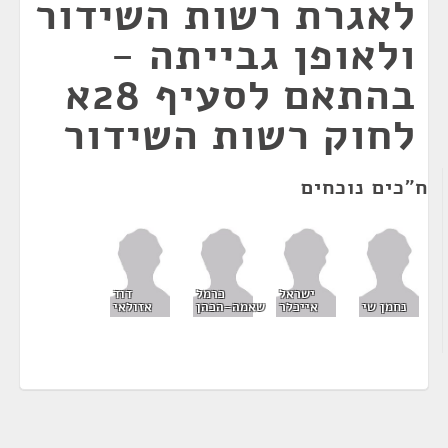
לאגרת רשות השידור
ולאופן גבייתה -
בהתאם לסעיף 28א
לחוק רשות השידור
ח"כים נוכחים
ישראל
כרמל
דוד
נחמן שי
אייכלר
שאמה-הכהן
אזולאי