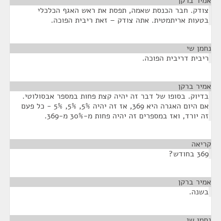
אמיר ברקן
¶
צודק. חבר הכנסת שאמה, תפסת את ראש האגף הכלכלי
בטעות אריתמטית. אתה צודק – זאת ריבית הפוכה.
נחמן שי
¶
ריבית דריבית הפוכה.
אמיר ברקן
¶
בדיוק. בסופו של דבר זה יהיה קצת פחות במספר אבסולוטי.
אם היום האגרה היא 369, אז זה יהיה 5%, 5%, 5% - כל פעם
זה יורד, ואז במספרים זה יהיה פחות מ-30% מ-369.
קריאה
¶
369 בחודש?
אמיר ברקן
¶
בשנה.
נחמן שי
¶