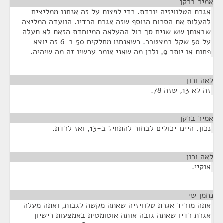
אמיר ברקן
¶
אגרת הטלוויזיה יורדת. כדי לפצות על זה אנחנו ממליצים
להעלות את הסכום הנוסף שזה אגרת הרדיו. הוועדה המליצה
שבאותן שש שנים סך כול ההעלאה המיוחדת הזאת לא תעלה
על 50 שקל במצטבר. כשאנחנו מחלקים 50 ב-6 זה יוצא
פחות או יותר 9, ולכן מה שאני אומר עכשיו זה מה שיהיה.
לאה ורון
¶
זה לא 13, שזה 78.
אמיר ברקן
¶
נכון. היינו יכולים לבחור להתחיל ב-13, ואז לרדת.
לאה ורון
¶
אוקיי.
נחמן שי
¶
אתה מוריד אגרת טלוויזיה שאתה מקשה לגבות, ואתה מעלה
אגרת רדיו שאתה גובה אותה אוטומטית באמצעות רישיון