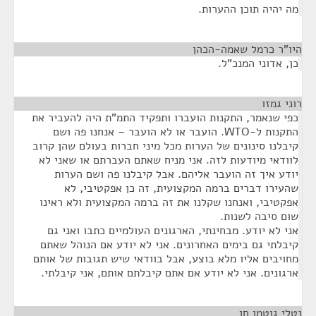
מה יהיה תוכן ההערות.
היו"ר כרמל שאמה-הכהן
¶
כן, אדוני המנכ"ל.
רוני גמזו
¶
כפי שנאמר, התקנות הועברו ותפקיד התמ"ת היה להעביר את
התקנות ל-WTO. הועבר או לא הועבר – אנחנו פה ושם
קיבלנו סינונים של הערות מכל מיני חברות בעולם שהן קרוב
לוודאי מיודעות לזה. אני מניח שאתם העברתם או שאני לא
יודע איך זה הועבר אליהם. אבל קיבלנו פה ושם הערות
שהעירו דברים ברמה המקצועית, זה כן אפקטיבי, לא
אפקטיבי, ואנחנו שקלנו את זה ברמה המקצועית ולא ראינו
שום סיבה לשנות.
אני לא יודע. מבחינתי, הארגונים העולמיים כתבו ואני גם
קיבלתי גם בימים האחרונים. אני לא יודע אם הנוהל שאתם
מחויבים אליו מלא בוצע, אבל בוודאי שיש תגובות של אותם
ארגונים. אני לא יודע אם אתם קיבלתם אותם, אני קיבלתי.
נטלי גוטמן חן
¶