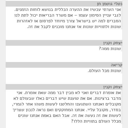
נטלי גוטמן חן
¶
אני הערתי עכשיו את ההערה הכללית בנושא לוחות הזמנים.
לגבי עניין הסימון עצמו – אם משרד הבריאות יכול לתת לנו
הסברים למה יש בישראל צורך מיוחד לפרסום או לאזהרות
שונות ולתוויות שונות אז אנחנו מוכנים לקבל את זה.
יצחק וקנין
¶
שונות ממה?
קריאה
¶
שונות מכל העולם.
יצחק וקנין
¶
את אומרת דברים ואני לא מבין דבר ממה שאת אומרת. אני
מדבר ברצינות. אם את טוענת שיש דברים כאלו שבעולם לא
מקובלים ואנחנו השתגענו והחלטנו לעשות משהו אחר לגמרי,
בסדר, מקובל עליי. אנחנו המחוקקים ואם נראה לנכון שצריך
לעשות את זה נעשה את זה. אבל האם באמת אנחנו שונים
מכלל העולם בתוויות הללו?