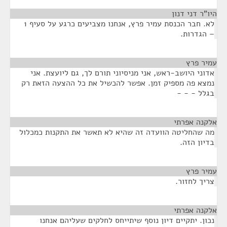
היו"ר דני דנון
¶
לא. חבר הכנסת עמיר פרץ, אנחנו מצביעים כרגע על סעיף 1
– הגדרות.
עמיר פרץ
¶
אדוני היושב-ראש, אני מניסיוני תורם לך, גם ליועצת. אני
נמצא פה מספיק זמן. אפשר להכשיל את כל ההצעה הזאת רק
בגלל - - -
אלקנה אפרתי
¶
מה שהחליטה הוועדה זה שהיא לא תאשר את התקנות כמכלול
בדיון הזה.
עמיר פרץ
¶
צריך לחזור.
אלקנה אפרתי
¶
נכון. יתקיים דיון נוסף שיתייחס לחלקים שעליהם אנחנו