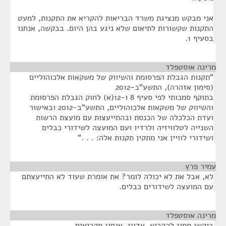
אני מבקש מנציגת משרד הבריאות להקריא את התקנות, למעט
התקנות שקשורות לתיאום שלא ניגע בהן היום. בבקשה, אנחנו
בסעיף 1.
מרינה אוסטפלד
¶
"תקנות הגבלת הפרסומת והשיווק של משקאות אלכוהוליים
(סימון אזהרה), התשע"ב-2012
בתוקף סמכותי לפי סעיף 8 ו-12(א) לחוק הגבלת הפרסומת
והשיווק של משקאות אלכוהוליים, התשע"ב-2012 ובאישור
ועדת הכלכלה של הכנסת ובהתייעצות עם מועצת הרשות
השנייה לטלוויזיה ולרדיו ועם המועצה לשידורי כבלים
ושידורי לוויין אני מתקין תקנות אלה: . . ."
עמיר פרץ
¶
לא, אבל את לא יכולה לומר? את אומרת שעוד לא התייעצתם
עם המועצה לשידורים כבלים.
מרינה אוסטפלד
¶
ביקשו ממני להקריא, אדוני. אנחנו מקריאים.