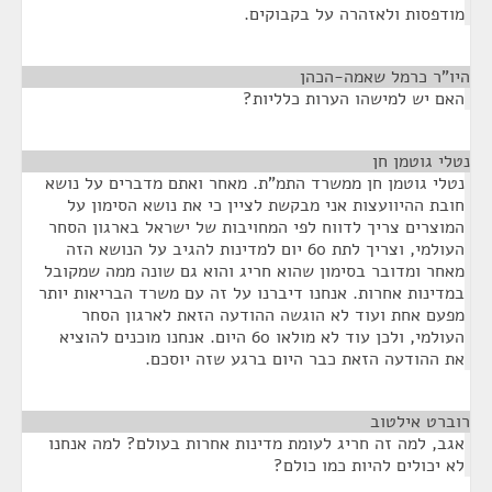
מודפסות ולאזהרה על בקבוקים.
היו"ר כרמל שאמה-הכהן
¶
האם יש למישהו הערות כלליות?
נטלי גוטמן חן
¶
נטלי גוטמן חן ממשרד התמ"ת. מאחר ואתם מדברים על נושא
חובת ההיוועצות אני מבקשת לציין כי את נושא הסימון על
המוצרים צריך לדווח לפי המחויבות של ישראל בארגון הסחר
העולמי, וצריך לתת 60 יום למדינות להגיב על הנושא הזה
מאחר ומדובר בסימון שהוא חריג והוא גם שונה ממה שמקובל
במדינות אחרות. אנחנו דיברנו על זה עם משרד הבריאות יותר
מפעם אחת ועוד לא הוגשה ההודעה הזאת לארגון הסחר
העולמי, ולכן עוד לא מולאו 60 היום. אנחנו מוכנים להוציא
את ההודעה הזאת כבר היום ברגע שזה יוסכם.
רוברט אילטוב
¶
אגב, למה זה חריג לעומת מדינות אחרות בעולם? למה אנחנו
לא יכולים להיות כמו כולם?