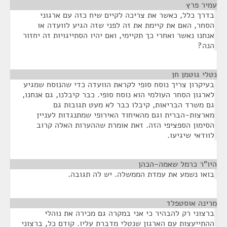
עמיר פרץ
¶
בדרך כלל, כאשר את צריכה לקיים שיח כזה עם ארגוני
הסחר, האם את קיימת את זה לפני שזה הגיע לוועדה או
אנחנו נאשר ואחרי כך תקיימי, ואם יהיו הסתייגויות זה יחזור
הנה?
נטלי גוטמן חן
¶
בעיקרון צריך נוסח סופי לקראת הוועדה כדי שהנוסח שמגיע
לארגון הסחר העולמי הוא נוסח סופי. כבר קיבלנו, גם אנחנו,
גם משרד הבריאות, קיבלו כבר לא מעט תגובות גם
מארצות-הברית וגם מהאיחוד האירופי שמתנגדות לעניין
הסימון הספציפי הזה. זאת אומרת שההערות האלה קרוב
לוודאי שיגיעו.
היו"ר כרמל שאמה-הכהן
¶
בואו נשמע את עמדת הממשלה. יש לה תגובה.
מרינה אוסטפלד
¶
ברצוני רק להבהיר כי אני במקרה גם מכירה את נוהלי
ההתייעצות עם הארגון שנטלי מדברת עליו. קודם כל, ברצוני