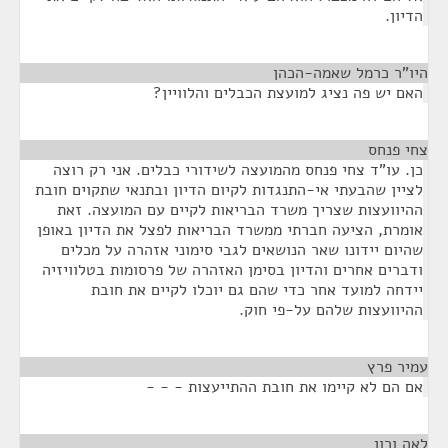
הדיון.
היו"ר כרמל שאמה-הכהן
¶
האם יש פה נציג למועצת הכבלים והלוויין?
צחי פנחס
¶
כן. עו"ד צחי פנחס מהמועצה לשידורי כבלים. אני רק רוצה
לציין שהבעתי אי-התנגדות לקיום הדיון ובתנאי שתקוים חובת
ההיוועצות שצריך משרד הבריאות לקיים עם המועצה. זאת
אומרת, הציעה חברתי ממשרד הבריאות לפצל את הדיון באופן
שהיום יידונו שאר הנושאים לגבי סימוני אזהרה על מכלים
ודברים אחרים והדיון בסימן האזהרה של פרסומות בטלוויזיה
יידחה למועד אחר כדי שהם גם יוכלו לקיים את חובת
ההיוועצות שלהם על-פי חוק.
עמיר פרץ
¶
אם הם לא קיימו את חובת ההתייעצות - - -
לאה ורון
¶