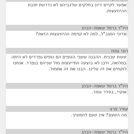
אפשר לקיים דיון בחלקים שלגביהם לא נדרשת חובת
ההיוועצות.
היו"ר כרמל שאמה-הכהן
¶
אדוני המנכ"ל, למה לא קוימה ההיוועצות הזאת?
רוני גמזו
¶
טעות טכנית. ההבנה ששני הגופים הם גופים נפרדים לא היתה
במלואה, ולכן לא בוצעה התייעצות מול שניהם בנפרד. אנחנו
לוקחים את זה עלינו. הבנו את זה אתמול.
היו"ר כרמל שאמה-הכהן
¶
אוקיי, בסדר גמור.
עמיר פרץ
¶
מה הטעם? אין טעם להמשיך.
היו"ר כרמל שאמה-הכהן
¶