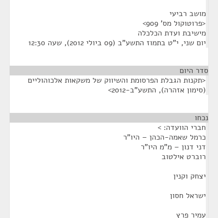
מושב רביעי
<פרוטוקול מס' 909>
מישיבת ועדת הכלכלה
יום שני, י"ט בתמוז התשע"ב (09 ביולי 2012), שעה 12:30
סדר היום
<תקנות הגבלת הפרסומת והשיווק של משקאות אלכוהוליים
(סימון אזהרה), התשע"ב-2012>
נכחו
¶
חברי הוועדה: >
כרמל שאמה-הכהן – היו"ר
דני דנון – מ"מ היו"ר
רוברט אילטוב
יצחק וקנין
ישראל חסון
עמיר פרץ