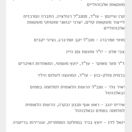
משקאות אלכוהוליים
קרן שיינמן - עו"ד, סמנכ"ל רגולציה, החברה המרכזית
לייצור משקאות קלים, יצרני יבואני ומשווקי משקאות
אלכוהוליים
מוטי טפרברג - מנכ"ל יקב טפרברג, נציגי יקבים
צבי אלון - יו"ר מועצת גפן היין
ד"ר סער פאוקר - עו"ד, יועץ משפטי, התאחדות האיכרים
כרמית פולק-כהן - עו"ד, המועצה לשלום הילד
יאיר גלר - מנכ"ל הרשות הלאומית למלחמה בסמים
ובאלכוהול
איריס יוגב - ראש אגף תכנון ובקרה, הרשות הלאומית
למלחמה בסמים ובאלכוהול
יגאל לוין - יועץ בכיר במחלקה המסחרית, שגרירות בריטניה