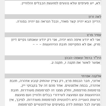
לא, יש סעיפים שלא נוגעים למועצת הכבלים והלוויין.
לאה ורון
¶
הדיון הבא יהיה קצר מאוד, וככל הנראה גם יהיה בפגרה.
עמיר פרץ
¶
אני לא יודע איפה הוא יהיה, אני רק יודע שאנחנו נקיים דיון
סרק. אם לא התקיימה חובת ההיוועצות - - -
היו"ר כרמל שאמה-הכהן
¶
אפשר לאשר את תקנה 1, תקנה 2.
אלקנה אפרתי
¶
אדוני, חבר הכנסת פרץ, רק נציין שהחוק קובע אזהרה, חובת
אזהרה, בכמה אלמנטים. אחד מהם זה על בקבוקי יין,
פרסומות מודפסות, וחלק ממנו זה לפרסומות משודרות. חובת
ההיוועצות עם המועצה לשידורי כבלים ולוויין ועם מועצת
הרשות השנייה היא רלוונטית לפרסומות משודרות. לפיכך, אין
מניעה לכל הפחות לדון בסעיפים שרלוונטיים לפרסומות