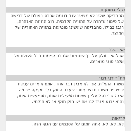
נטלי גוטמן חן
¶
מהבדיקה שלנו לא מצאנו עוד דוגמה אחרת בעולם של דרישה
של סימון אזהרה על התווית הקדמית. רוב תוויות האזהרה,
רובן ככולן, מהבדיקה שעשינו מופיעות בתווית האחורית של
המוצר.
יאיר גלר
¶
אבל אין חולק על כך שתוויות אזהרה קיימות בכל העולם על
אלפי סוגי מוצרים.
היו"ר דני דנון
¶
משרד התמ"ת, אני לא מבין דבר אחד. אתם אומרים עכשיו
שיש פה משהו חדש. אחרי שעבר החוק בלי חקיקה יש פה
איזה טריבונל עליון שאתם מפעילים אותו, מתייעצים איתו,
והוא יבוא ויגיד לנו אם יש חוק חוקי או לא חוקתי.
קריאות
¶
לא, לא, לא. אתה חתום על הסכמים עם הגוף הזה.