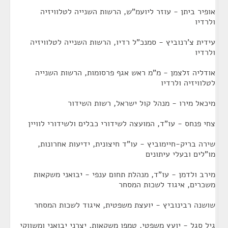
אופיר ביתן - עוזר ליועמ"ש, הרשות השנייה לטלוויזיה
ולרדיו
עידית צ'רנוביץ - סמנכ"ל רדיו, הרשות השנייה לטלוויזיה
ולרדיו
אודליה זלצמן - מ"מ ראש אגף פרסומות, הרשות השנייה
לטלוויזיה ולרדיו
מיכאל מירו - מנהל קול ישראל, רשות השידור
צחי פנחס - עו"ד, המועצה לשידורי כבלים ולשידורי לוויין
שירה בריק-חיימוביץ - עו"ד חיצונית, ידיעות אחרונות,
מו"לים ובעלי עיתונים
מירב ולדמן - עו"ד, מנהלת תחום ענפי - יבואני משקאות
משכרים, איגוד לשכות המסחר
שושנה רבינוביץ - יועצת משפטית, איגוד לשכות המסחר
גיל סגל - יועץ משפטי, טמפו משקאות, יצרני יבואני ומשווקי