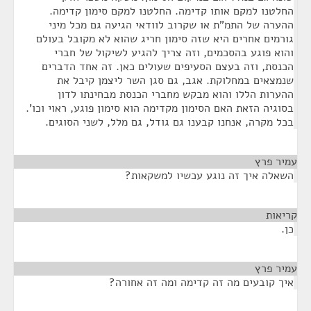
החלטנו למקם אותו קדימה. החלטנו למקם סימון קדימה.
ההערה של התמ"ת או שקרוב לוודאי הגיעה גם מכל מיני
גורמים אחרים היא שזה סימון חריג שהוא לא מקובל בעולם
והוא פוגע בהסכמים, וזה צריך להגיע לשיקול של חברי
הכנסת, וזה בעצם הסעיפים שעולים כאן. זה אחד הדברים
שנמצאים במחלוקת. אגב, גם סגן השר ליצמן קיבל את
ההערות הללו והוא מבקש מחברי הכנסת מבחינתו לדון
בסוגיה הזאת האם הסימון מקדימה הוא סימון פוגע, ראוי וכו'.
בכל מקרה, אנחנו קבענו גם גודל, גם מלל, לשני הסוגים.
עמיר פרץ
¶
השאלה איך זה נוגע עכשיו למשקאות?
קריאות
¶
כן.
עמיר פרץ
¶
איך קובעים מה זה קדימה ומה זה אחורה?