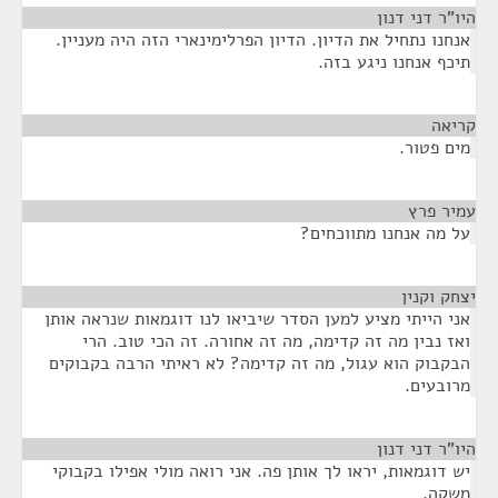
היו"ר דני דנון
¶
אנחנו נתחיל את הדיון. הדיון הפרלימינארי הזה היה מעניין.
תיכף אנחנו ניגע בזה.
קריאה
¶
מים פטור.
עמיר פרץ
¶
על מה אנחנו מתווכחים?
יצחק וקנין
¶
אני הייתי מציע למען הסדר שיביאו לנו דוגמאות שנראה אותן
ואז נבין מה זה קדימה, מה זה אחורה. זה הכי טוב. הרי
הבקבוק הוא עגול, מה זה קדימה? לא ראיתי הרבה בקבוקים
מרובעים.
היו"ר דני דנון
¶
יש דוגמאות, יראו לך אותן פה. אני רואה מולי אפילו בקבוקי
משקה.