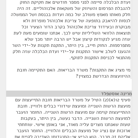
ועדת הכלכלה סיימה לפני מספר חודשים את חקיקת החוק
להגבלת הפרסום והשיווק של משקאות אלכוהוליים. זה היה
חלק מאותו מאמץ משולב של כמה ועדות בכנסת ושל הממשלה
לנסות להיאבק בתופעה של צריכת אלכוהול מופרזת ולא
מבוקרת ובעידוד צריכת אלכוהול בקרב הדור הצעיר וכל
תוצאות הלוואי השליליות שיש לכך. אנחנו שומעים מעת לעת
שזה מגיע לנקודות קיצון אבל יש הרבה יותר מכך שלא
מתפרסמות. החוק חייב, בין היתר, התקנת תקנות על-ידי השר
והגענו לשלב אישור התקנות על-ידי ועדת הכלכלה שזה חלק
מהתנאי לכניסת התקנות לתוקף.
מי מציג את התקנות? משרד הבריאות. האם התקיימה חובת
ההיוועצות הנדרשת כמצוין?
מרינה אוסטפלד
¶
סעיף 12(א)(2) הטיל על משרד הבריאות חובת התייעצות עם
מועצת הרשות השנייה ומועצת שידורי כבלים ולוויין. חובת
ההתייעצות קוימה עם מועצת הרשות השנייה. החומר הועבר
למועצת הרשות השנייה. הדבר נעשה, בין היתר, בעקבות
טעות שאנחנו מצרים עליה מאוד, אני באופן אישי. שוחחתי
ארוכות עם נציג של מועצת הכבלים והלוויין. החומר הועבר
אליהם זה מכבר. הוא הביע אי-התנגדותו האדיבה לקיים את