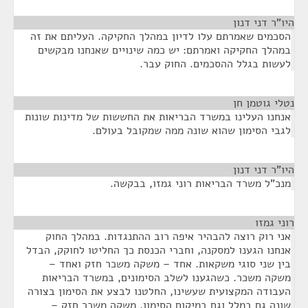
היו"ר דני דנון
¶
הסכמים שאמרתם עלו לדיון במהלך החקיקה. העליתם את זה
במהלך החקיקה ואמרתם: יש כמה שינויים שאנחנו מבקשים
לעשות בגלל ההסכמים. החוק עבר.
נטלי גוטמן חן
¶
אנחנו העלינו במשרד הבריאות את החששות של מדינות שונות
לגבי הסימון שהוא שונה ממה שמקובל בעולם.
היו"ר דני דנון
¶
מנכ"ל משרד הבריאות רוני גמזו, בבקשה.
רוני גמזו
¶
אני רוק רוצה להבהיר איפה רוב ההתנגדות. במהלך החוק
אנחנו הגענו למסקנה, וחברי הכנסת כך החליטו לחוקק, הבדל
בין שני סוגי משקאות. אחד – משקה משכר חזק ואחד –
משקה משכר. כשהגענו לשלב הסימונים, במשרד הבריאות
העבודה המקצועית שעשינו, החלטנו לבצע את הסימון בצורה
שונה גם במלל וגם במיקום הסימון. משקה משכר חזק –