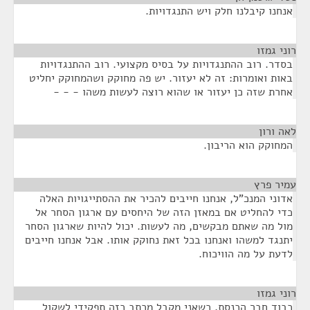
אנחנו קיבלנו חלק ויש התנגדויות.
רוני גמזו
¶
בסדר. רוב ההתנגדויות על בסיס מקצועי. רוב ההתנגדויות
באות ואומרות: זה לא יעזור. יש פה מחוקק ושהמחוקק יחליט
אחרת שזה כן יעזור או שהוא רוצה לעשות משהו - - -
לאה ורון
¶
המחוקק הוא הריבון.
עמיר פרץ
¶
אדוני המנכ"ל, אנחנו חייבים להכיר את ההסתייגויות האלה
כדי להחליט אם במאזן הזה של היחסים עם ארגון הסחר אל
מול מה שאתם מבקשים, מה לעשות. יכול להיות שארגון הסחר
יתנגד למשהו ואנחנו בכל זאת נחוקק אותו. אבל אנחנו חייבים
לדעת על מה הוויכוח.
רוני גמזו
¶
כבוד חבר הכנסת, כשאני מקבל מכתב כזה תפקידי לשקול