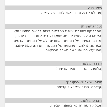
עמיר פרץ
¶
אני לא יודע, תיכף ניגש לגופו של עניין.
נטלי גוטמן חן
¶
מהבדיקה שאנחנו עשינו ממדינות רבות דרישת הסימון היא
האזהרה על המוצרים. מה שמקובל במדינות רבות בעולם,
מדובר בסימון על התווית האחורית ולא על התווית הקדמית
כמו שניתן להבין מהנוסח של התקנה היום וגם ממה שהבנו
מהייעוץ המשפטי של משרד הבריאות.
רוברט אילטוב
¶
כלומר, האזהרה תהיה קדימה?
יוליה שמאלוב-ברקוביץ
¶
קדימה. הכול עניין של קדימה.
רוברט אילטוב
¶
אבל קדימה זה לא באופנה עכשיו.