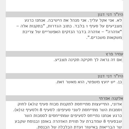
היו"ר דני דנון
¶
לא. אני אקל עליך. אני מנהל את הישיבה. אנחנו כרגע
מצביעים על סעיף 1 בלבד. כתוב הגדרות, "בתקנות אלה –
"אזהרה" – אזהרה בדבר הנזקים האפשריים של צריכת
משקאות משכרים.".
עמיר פרץ
¶
אם זה נראה לך חקיקה תקינה תצביע.
היו"ר דני דנון
¶
כן. יש יועץ משפטי, הוא מאשר זאת.
אלקנה אפרתי
¶
אדוני, התייעצות מתייחסת לתקנות מכוח סעיף 12(א) לחוק
וסמכות השר מתייחסת לשני סעיפים: לסעיף 8 ולסעיף 12(א).
כרגע אנחנו נתייחס לסעיפים שמתייחסים לסמכות השר
שבסעיף 8 שמדברת על תווית האזהרה באופן ובנוסח שקבע
שר הבריאות באישור ועדת הכלכלה של הכנסת.