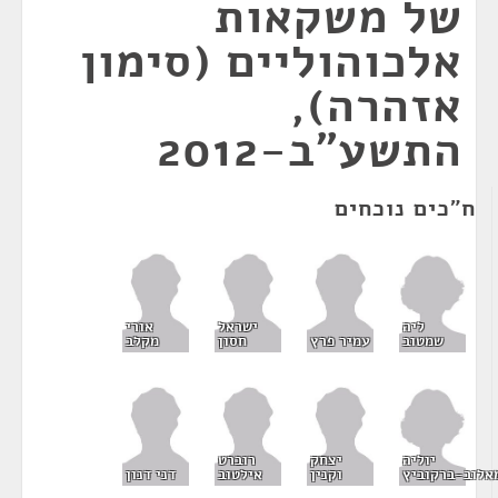
של משקאות
אלכוהוליים (סימון
אזהרה),
התשע"ב-2012
ח"כים נוכחים
ליה
ישראל
אורי
שמטוב
עמיר פרץ
חסון
מקלב
יוליה
יצחק
רוברט
אלוב-ברקוביץ
וקנין
אילטוב
דני דנון