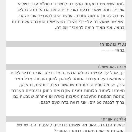
לומר שטיוטת התקנות הועברה למשרד התמ"ת עוד בשלהי
אפריל. ממה שאני יודעת ואני מכירה את הנוהל הזה זו לא
צריכה להיות טיוטה גמורה. אפשר היה להעביר את זה אז.
הטיוטה שאושרה על-ידי משרד המשפטים הועברה אליכם גם
במאי. אני מאוד רוצה להעביר את זה.
נטלי גוטמן חן
¶
במאי - - -
מרינה אוסטפלד
¶
כן, אבל עד עכשיו זה לא הוגש. בואו נדייק. אני בוודאי לא זו
שאחראית על העברת החומר לארגון למתן הערות. אבל מצד
שני, יש פה סתירה מסוימת שכאשר ועדה דורשת, ובצדק,
מאיתנו לעמוד בלוחות זמנים שקבועים בחוק ובינתיים העברת
טיוטת התקנות מתעכבת מסיבות כאלה או אחרות שעכשיו גם
צריך לכפות 60 יום. אני רואה בזה טעם לפגם.
אלקנה אפרתי
¶
שאלת הבהרה. האם מה שאתם נדרשים להעביר הוא טיוטת
התקנות או את התקנות בנוסחן הסופי?