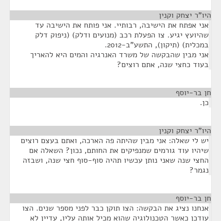
היו"ר יצחק וקנין
¶
אני אפתח את הישיבה, רבותיי. אני פותח את הישיבה עד
שהיועץ יגיע. צו הפעלת רכב (מנועים ודלק) (ניפוק דלק
במכלית) (תיקון), התשע"ב-2012.
אני מבין שהבקשה של משרד האנרגיה והמים היא להאריך
בעוד כחצי שנה, אתם רוצים?
חן בר-יוסף
¶
כן.
היו"ר יצחק וקנין
¶
יש לי שאלה: אני מבין שהיתה פה הארכה, ואתם בעצם רוצים
שיהיו עוד גורמים שמנפיקים את החותם, נכון? השאלה אם
החצי שנה שאני נותן עכשיו תהיה סוף-סוף חצי שנה, ושבזה
נגמר?
חן בר-יוסף
¶
אנחנו נציג את הבקשה: הצו תוקן כבר לפני מספר שנים. הצו
עודכן כאשר הטכנולוגיה שהוא מכיל אותה עליו, עדיין לא