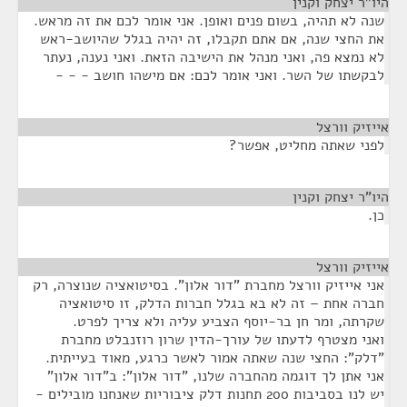
היו"ר יצחק וקנין
¶
שנה לא תהיה, בשום פנים ואופן. אני אומר לכם את זה מראש.
את החצי שנה, אם אתם תקבלו, זה יהיה בגלל שהיושב-ראש
לא נמצא פה, ואני מנהל את הישיבה הזאת. ואני נענה, נעתר
לבקשתו של השר. ואני אומר לכם: אם מישהו חושב - - -
אייזיק וורצל
¶
לפני שאתה מחליט, אפשר?
היו"ר יצחק וקנין
¶
כן.
אייזיק וורצל
¶
אני אייזיק וורצל מחברת "דור אלון". בסיטואציה שנוצרה, רק
חברה אחת – זה לא בא בגלל חברות הדלק, זו סיטואציה
שקרתה, ומר חן בר-יוסף הצביע עליה ולא צריך לפרט.
ואני מצטרף לדעתו של עורך-הדין שרון רוזנבלט מחברת
"דלק": החצי שנה שאתה אמור לאשר כרגע, מאוד בעייתית.
אני אתן לך דוגמה מהחברה שלנו, "דור אלון": ב"דור אלון"
יש לנו בסביבות 200 תחנות דלק ציבוריות שאנחנו מובילים -