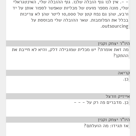
- -. אין לנו גוף הובלה שלנו. גוף ההובלה שלי, האינטגראלי
שלי, מונה מספר מועט של מכליות שאפשר לספור אותן על יד
ורבע, שהן גם נפח קטן של 10,000 ליטר שהן לא צריכות
בכלל את הפלומבות. שאר ההובלה שלי מבוססת על
outsourcing.
היו"ר יצחק וקנין
¶
מה זאת אומרת? יש מכלית שמובילה דלק, והיא לא חייבת את
ההתקן?
קריאה
¶
כן.
אייזיק וורצל
¶
כן. מדברים פה רק על - - -
היו"ר יצחק וקנין
¶
אז תגידו: מה הועלתם?