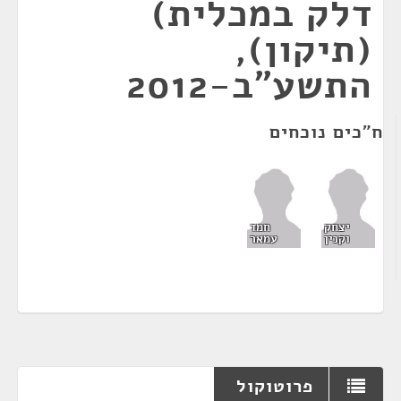
דלק במכלית)
(תיקון),
התשע"ב-2012
ח"כים נוכחים
יצחק
חמד
וקנין
עמאר
פרוטוקול