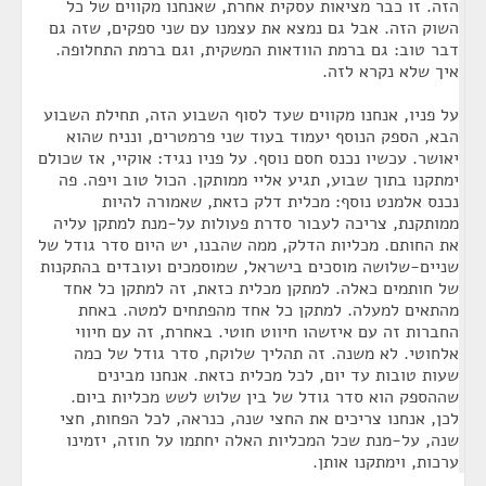
הזה. זו כבר מציאות עסקית אחרת, שאנחנו מקווים של כל
השוק הזה. אבל גם נמצא את עצמנו עם שני ספקים, שזה גם
דבר טוב: גם ברמת הוודאות המשקית, וגם ברמת התחלופה.
איך שלא נקרא לזה.
על פניו, אנחנו מקווים שעד לסוף השבוע הזה, תחילת השבוע
הבא, הספק הנוסף יעמוד בעוד שני פרמטרים, ונניח שהוא
יאושר. עכשיו נכנס חסם נוסף. על פניו נגיד: אוקיי, אז שכולם
ימתקנו בתוך שבוע, תגיע אליי ממותקן. הכול טוב ויפה. פה
נכנס אלמנט נוסף: מכלית דלק כזאת, שאמורה להיות
ממותקנת, צריכה לעבור סדרת פעולות על-מנת למתקן עליה
את החותם. מכליות הדלק, ממה שהבנו, יש היום סדר גודל של
שניים-שלושה מוסכים בישראל, שמוסמכים ועובדים בהתקנות
של חותמים כאלה. למתקן מכלית כזאת, זה למתקן כל אחד
מהתאים למעלה. למתקן כל אחד מהפתחים למטה. באחת
החברות זה עם איזשהו חיווט חוטי. באחרת, זה עם חיווי
אלחוטי. לא משנה. זה תהליך שלוקח, סדר גודל של כמה
שעות טובות עד יום, לכל מכלית כזאת. אנחנו מבינים
שההספק הוא סדר גודל של בין שלוש לשש מכליות ביום.
לכן, אנחנו צריכים את החצי שנה, כנראה, לכל הפחות, חצי
שנה, על-מנת שכל המכליות האלה יחתמו על חוזה, יזמינו
ערכות, וימתקנו אותן.