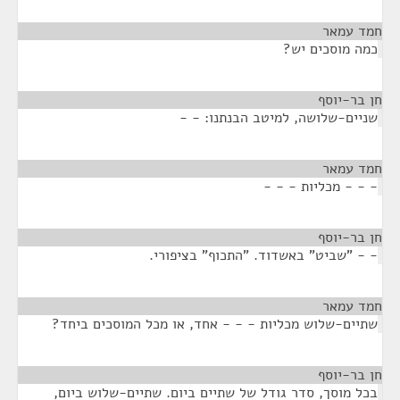
חמד עמאר
¶
כמה מוסכים יש?
חן בר-יוסף
¶
שניים-שלושה, למיטב הבנתנו: - -
חמד עמאר
¶
- - - מכליות - - -
חן בר-יוסף
¶
- - "שביט" באשדוד. "התכוף" בציפורי.
חמד עמאר
¶
שתיים-שלוש מכליות - - - אחד, או מכל המוסכים ביחד?
חן בר-יוסף
¶
בכל מוסך, סדר גודל של שתיים ביום. שתיים-שלוש ביום,