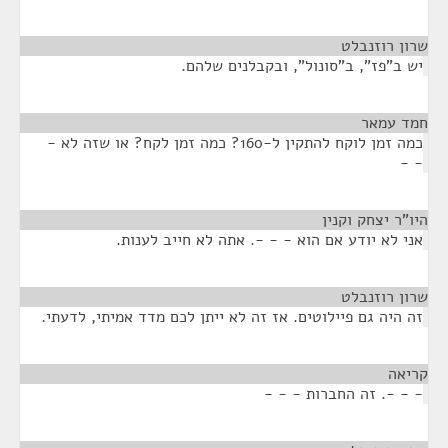
שרון רוזנבלט
¶
יש ב"פז", ב"סונול", ובקבלנים שלהם.
חמד עמאר
¶
כמה זמן לוקח להתקין ל-160? כמה זמן לקח? או שזה לא -
- -
היו"ר יצחק וקנין
¶
אני לא יודע אם הוא - - -. אתה לא חייב לענות.
שרון רוזנבלט
¶
זה היה גם פיילוטים. אז זה לא ייתן לכם מדד אמיתי, לדעתי.
קריאה
¶
- - -. זה החברות - - -