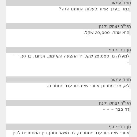
חמד עמאר
¶
כמה בערך אמור לעלות החותם הזה?
היו"ר יצחק וקנין
¶
הוא אמר: 20,000 שקל.
חן בר-יוסף
¶
למעלה מ-20,000 שקל זו ההצעה הקיימת. אנחנו, כרגע, - -
-
חמד עמאר
¶
לא, אני מתכוון אחרי שייכנסו עוד מתחרים.
היו"ר יצחק וקנין
¶
זה כבר - - -
חן בר-יוסף
¶
אחרי שייכנסו עוד מתחרים, זה משא-ומתן בין המתחרים לבין