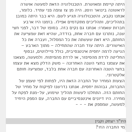
היתה קיימת ומאושרת. הטכנולוגיה הזאת למעשה אושרה
לראשונה בינואר 2011. היה מן צו צופה פני עתיד. כלומר,
אנחנו נקבע, והטכנולוגיה תגיע לשם. היא כבר היתה כמובן
בתהליכים, ותהליכים מתקדמים אפילו. בזמנו היו ארבע
חברות שאמרו: אנחנו גם נקים כזה. בסופו של דבר, לפני חצי
שנה, נותרנו עם חברה אחת, בודדה, שהיא זאת שמציעה את
החותם, היא זאת שעשתה את כל המסלול, ועברה את כל
האישורים. היתה עוד חברה שהתחילה – מתוך הארבע –
הגיעה לרמה יחסית אינטנסיבית, כולל פיילוטים, ובסוף
החליטה לרדת מהסיפור, או לרדת מהפיתוח. ולמעשה, מצאנו
את עצמנו בחצי השנה האחרונה – משק הדלק מצא את עצמו
בחצי השנה האחרונה עם חברה אחת בלבד, שמציעה חותם
אלקטרוני.
הצעות המחיר של החברה הזאת היו, לפחות לפי טעמן של
החברות, גבוהות יחסית. אנחנו נדרשנו לפיקוח על מחיר של
החותם הזה. התחלנו לעשות תהליך שימוע, על-מנת לפקח על
מחירו. היו דיונים אינטנסיביים עם החברה, עם הספק היחיד
למעשה, שמספק את - - -
היו"ר יצחק וקנין
¶
מי החברה הזו?