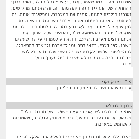
שמדובר פה – כמו שאמר, אגב, ראש מינהל הדלק, ואמר נכון:
ההתחלה של התהליך הזה היתה מתוך הנחה שאנחנו מחליטים,
ואנחנו הולכים לחנות, קונים את המערכת, ומתקינים אותה. זה
לא המצב. אנחנו פיתחנו את המערכת בשמונה חודשים. זה
זמן שיא של פיתוח. אני לא יודע כמה לקח למתחרים – זה זמן
שיא של פיתוח. וההטמעה שלה, והייצור שלה, ארוך. אם
אנחנו רוצים מערכות שיעבדו ולא רק לסמן וי על זה שעשינו
משהו, לפי דעתי, כדאי לתת זמן למערכת ולמערך להתארגן.
זו המלצתי. אפשר לקבוע את זה בשני שלבים או בשלוש
מדרגות. בזבנג וגמרנו לא משנים כזה מערך גדול.
תודה.
היו"ר יצחק וקנין
¶
עוד מישהו רוצה להתייחס, רבותיי? כן.
שרון רוזנבלט
¶
שמי שרון רוזנבלט. אני היועץ המשפטי של חברת "דלק"
ישראל. אנחנו נציגים גם של חברות שיווק הדלקים, שאמורות
להשתמש במערכת.
מעבר לזה שאנחנו כמובן מעוניינים באלמנטים אלקטרוניים