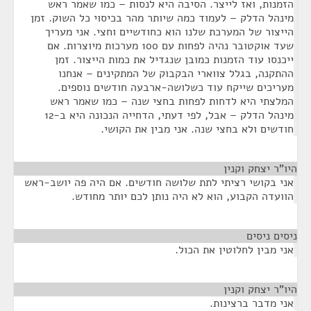
הזמנות, ואז לייצר. הסיבה היא לנסות – כמו שאמר ראש
מינהל הדלק – לעמוד כמה שיותר מהר בכיסוי כל השוק. זמן
הייצור של המערכת שלנו הוא כחודשיים וחצי. אני מעריך
שעד אוקטובר נהיה לפחות עם 100 מערכות מיוצרות. אם
ייכנסו עוד הזמנות כמובן שנגדיל את כמות הייצור. זמן
ההתקנה, בגלל צווארי הבקבוק של המתקינים – אנחנו
מעריכים שייקח עוד כשלושה-ארבעה חודשים נוספים.
המלצתי היא לדחות לפחות בחצי שנה – כמו שאמר ראש
מינהל הדלק – אבל, לפי דעתי, הדחייה הנכונה היא ב-12
חודשים ולא בחצי שנה. אני מבין את הקושי.
היו"ר יצחק וקנין
¶
אני בקושי רציתי לתת שלושה חודשים. אם היה פה יושב-ראש
הוועדה הקבוע, הוא לא היה נותן לכם יותר מחודש.
ניסים ניסים
¶
אני מבין לחלוטין את הכול.
היו"ר יצחק וקנין
¶
אני מדבר ברצינות.