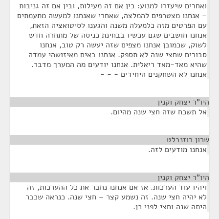
ואחרים שיעזרו למנוע: בין אם זה מעילות, ובין אם זה גניבות
– אנחנו מצטרפים להמלצה, שאחרי שאנחנו למעשה מתעמתים
עם הפרטים מזה כלמעלה משנה והגענו לסיטואציה הזאת,
אנחנו חושבים שגם עכשיו בבחינת כניסה של מתחרה חדש
לשוק, שכמובן אנחנו מצפים שזה יעשה רק טוב, אנחנו
סבורים שחצי שנה לא תספק. אנחנו באים מאיזושהי עמדה
שהיא מאד-מאד ריאלית. אנחנו יודעים מה המערך מדבר.
אנחנו לא השחקנים היחידים - - -
היו"ר יצחק וקנין
¶
אל תשכח שזה חצי שנה מהיום.
שרון רוזנבלט
¶
אנחנו מודעים לזה.
היו"ר יצחק וקנין
¶
ויהיו עוד הערכות. אז אם אנחנו נחבר את כל ההערכות, זה
לא יהיה חצי שנה. זה נשמע קצר – חצי שנה. כנראה שכבר
היתה שנה וחצי לפני כן.