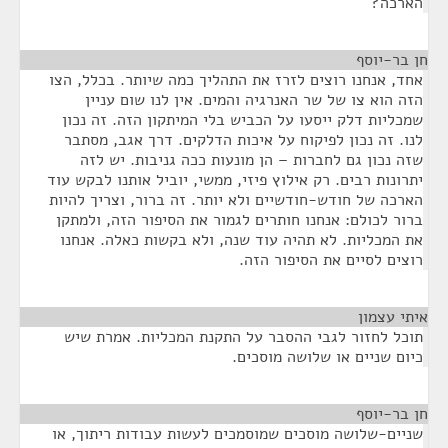
הארכה?
חן בר-יוסף
¶
אחד, אנחנו רוצים לזרז את התהליך כמה שיותר. בכלל, הצו
הזה הוא צו של שר האנרגיה והמים. אין לנו שום עניין
שמכליות דלק ייסעו על הכביש בלי המיתקון הזה. זה נכון
לנו. זה נכון לפיקוח על איכות הדלקים. דרך אגב, מסתבר
שזה נכון גם לחברות – הן מונעות ככה גניבות. יש לזה
יתרונות רבים. רק אילוץ פיזי, ממשי, יוביל אותנו לבקש עוד
הארכה של חודש-חודשיים ולא יותר. זה ברור, וצריך להיות
ברור לכולם: אנחנו חותרים לגמור את הסיפור הזה, ולמתקן
את המכליות. לא תהיה עוד שנה, ולא בקשות כאלה. אנחנו
רוצים לסיים את הסיפור הזה.
איתי עצמון
¶
תוכל לחזור לגבי ההסבר על התקנת המכליות. אמרת שיש
כיום שניים או שלושה מוסכים.
חן בר-יוסף
¶
שניים-שלושה מוסכים שמוסמכים לעשות עבודות ריתוך, או