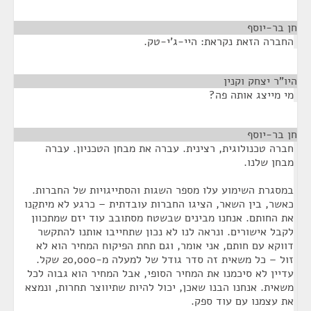
חן בר-יוסף
¶
החברה הזאת נקראת: היי-ג'י-טק.
היו"ר יצחק וקנין
¶
מי מייצג אותה פה?
חן בר-יוסף
¶
חברה טכנולוגית, רצינית. עברה את מבחן הטכניון. עברה
מבחן שלנו.
במסגרת השימוע עלו מספר השגות והסתייגויות של החברות.
כאשר, בין השאר, הציגו החברות עובדתית – כרגע לא מיתקֵנו
את החותם. אנחנו מבינים שבשטח מסתובב עוד יזם שמתכוון
לקבל אישורים. ונראה לנו לא נכון שתחייבו אותנו להתקשר
דווקא עם חותם, אני אומר, וגם תחת הפיקוח המחיר הוא לא
זול – כל משאית זה סדר גודל של למעלה מ-20,000 שקל.
עדיין לא סיכמנו את המחיר הסופי, אבל המחיר הוא גבוה לכל
משאית. אנחנו הבנו שאכן, יכול להיות שתיווצר תחרות, ונמצא
את עצמנו עם עוד ספק.