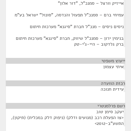
אייזיק וורצל – סמנכ"ל, "דור אלון"
עמיחי ברם – סמנכ"ל תפעול והנדסה, "סונול" ישראל בע"מ
ניסים ניסים – מנכ"ל חברת "סיגנא" מערכות חיתום
בנימין ירון – סמנכ"ל שיווק, חברת "סיגנא" מערכות חיתום
ברק גלדקוב – היי-ג'י-טק
ייעוץ משפטי
¶
איתי עצמון
רכזת הוועדה
¶
עידית חנוכה
רשם פרלמנטרי
¶
יעקב סימן טוב
<צו הפעלת רכב (מנועים ודלק) (ניפוק דלק במכלית) (תיקון),
התשע"ב-2012>