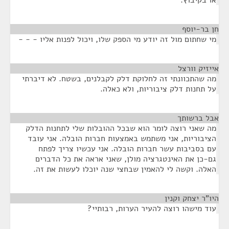
או בקיבוץ.
חן בר-יוסף
¶
מי שחתום מול זה יודע מי הספק שלו, ויכול לפנות אליו - - -
אייזיק וורצל
¶
מה שהתכוונתי זה לחלוקת דלק לקבלנים, בשטח. לא דיברתי
על תחנות דלק ציבוריות, ולא כאלה.
אבל ברשותך
¶
מה שאני רוצה לומר הוא שבכל ההובלות שלי לתחנות הדלק
הציבוריות, אני משתמש באמצעות חברות הובלה. אני עובד
עם בסביבות עשר חברות הובלה. אני עכשיו צריך לפתח
גם-כן את האינטגרציה מולן, שאני אראה את כל הדברים
האלה. וקשה לי להאמין שבחצי שנה יוכלו לעשות את זה.
היו"ר יצחק וקנין
¶
עוד מישהו רוצה להעיר הערות, רבותיי?