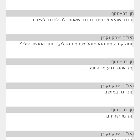
חן בר-יוסף
¶
ברור שהיא פנימית. וברור שאסור לה למכור לציבור. - - -
היו"ר יצחק וקנין
¶
ומה קורה אם הוא מוהל שם את הדלק, בתוך המושב שלי?
חן בר-יוסף
¶
אז אתה יודע מי הספק.
היו"ר יצחק וקנין
¶
אני גר במושב.
חן בר-יוסף
¶
אז מי שחתום - - -
היו"ר יצחק וקנין
¶