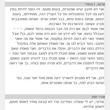
תראו, רבותיי
¶
אני לא חושב שיש אפשרות, בשום מקום. זה הופך להיות כמין
לעג פה לכל ההתנהלות של כל העניין הזה, מתחילתו, בשנת
2007. אנחנו בשנת 2012. כבר חמש שנים. ואנחנו מסתובבים
סביב עצמנו. וההארכות על הארכות.
אני אומר לכם: אם היה פה חבר הכנסת כרמל שאמה, - - -
שבכלל כועס. אני לא יודע מה הוא היה אומר לכם, כן? אבל
מאחר ואני לא רוצה להיות במקומו, אני אומר את מה שאני
חושב: השר הביא לנו צו. אני מאמין שאותם אלה במינהל
הדלק בחנו את הדברים, שקלו את הדברים. ואני מאמין שאם
אתם תעשו מאמץ, אתם תוכלו להגיע למצב שבתוך חצי שנה –
בתוך החצי שנה הזאת – אתם תוכלו כבר להגיע למצב שאתם
תוכלו להתקין את הדברים, ולא תהיה שום בעיה. כך אני רואה
את הדברים.
לכן, אני לא מתכוון להאריך דקה אחת מעל חצי שנה. כפי
שהצו הגיע לפה, כך אנחנו מאשרים אותו.
אורי חמו
¶
אדוני, יש לי שאלה: המדינה עוד לא קבעה מחיר לאותו חותם,
לאותן עלויות.