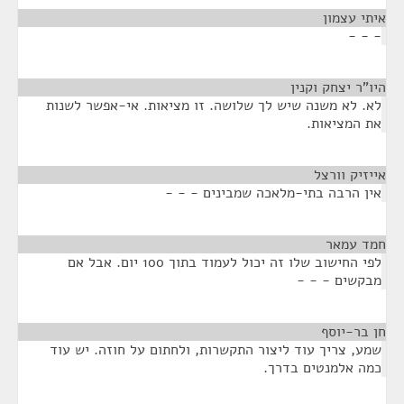
איתי עצמון
¶
- - -
היו"ר יצחק וקנין
¶
לא. לא משנה שיש לך שלושה. זו מציאות. אי-אפשר לשנות
את המציאות.
אייזיק וורצל
¶
אין הרבה בתי-מלאכה שמבינים - - -
חמד עמאר
¶
לפי החישוב שלו זה יכול לעמוד בתוך 100 יום. אבל אם
מבקשים - - -
חן בר-יוסף
¶
שמע, צריך עוד ליצור התקשרות, ולחתום על חוזה. יש עוד
כמה אלמנטים בדרך.