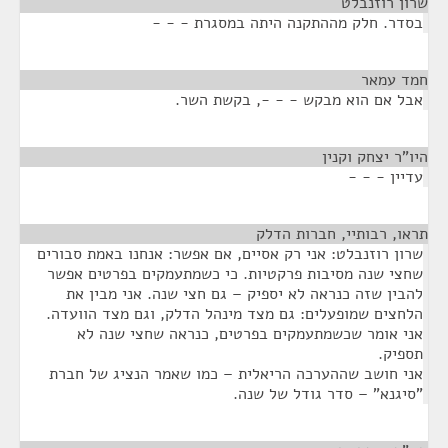
שרון רוזנבלט
¶
בסדר. חלק מההתקנה היתה במסגרת - - -
חמד עמאר
¶
אבל אם הוא מבקש - - -, בקשת השר.
היו"ר יצחק וקנין
¶
עדיין - - -
תראו, רבותיי, חברות הדלק
¶
שרון רוזנבלט: אני רק אסיים, אם אפשר: אנחנו באמת סבורים
שחצי שנה מסיבות פרקטיות. כי כשמתעמקים בפרטים אפשר
להבין שזה כנראה לא יספיק – גם חצי שנה. אני מבין את
הלחצים שמופעלים: גם מצד מינהל הדלק, וגם מצד הוועדה.
אני אומר שכשמתעמקים בפרטים, כנראה שחצי שנה לא
תספיק.
אני חושב שההערכה הריאלית – כמו שאמר הנציג של חברת
"סיגנא" – סדר גודל של שנה.