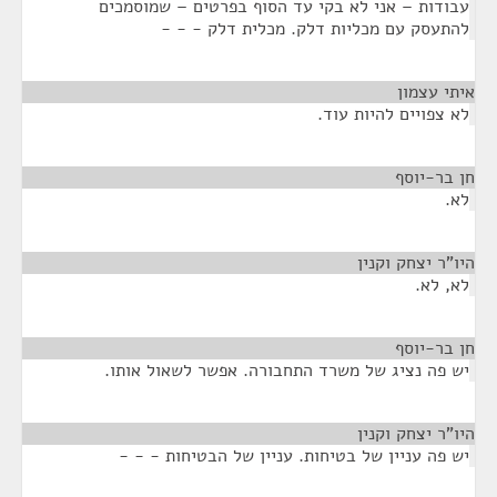
עבודות – אני לא בקי עד הסוף בפרטים – שמוסמכים
להתעסק עם מכליות דלק. מכלית דלק - - -
איתי עצמון
¶
לא צפויים להיות עוד.
חן בר-יוסף
¶
לא.
היו"ר יצחק וקנין
¶
לא, לא.
חן בר-יוסף
¶
יש פה נציג של משרד התחבורה. אפשר לשאול אותו.
היו"ר יצחק וקנין
¶
יש פה עניין של בטיחות. עניין של הבטיחות - - -