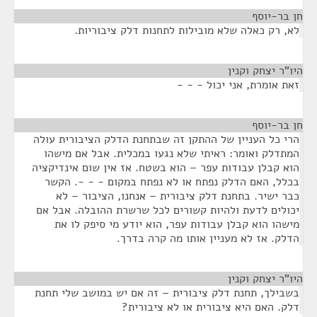
חן בר-יוסף
¶
לא, רק כאלה שלא מובילות לתחנות דלק ציבוריות.
היו"ר יצחק וקנין
¶
זאת אומרת, אני יכול - - -
חן בר-יוסף
¶
הרי כל העניין של ההתקן זה שבתחנת הדלק הציבורית עולה
המתדלק ואומר: ראיתי שלא נגעו במכלית. אבל אם מישהו
הוא קבלן עבודות עפר – הוא בשטח. אז אין שום אינדיקציה
בכלל, האם הדלק נפתח או לא נפתח במקום - - -. הקשר
כבר ישיר. בתחנת דלק ציבורית – אנחנו, הציבור – לא
יכולים לדעת ולהיות קשורים לכל שרשרת ההובלה. אבל אם
מישהו הוא קבלן עבודות עפר, הוא יודע מי סיפק לו את
הדלק. אז לא מעניין אותו מה קרה בדרך.
היו"ר יצחק וקנין
¶
בשבילך, תחנת דלק ציבורית – זה אם יש במושב שלי תחנת
דלק. האם היא ציבורית או לא ציבורית?