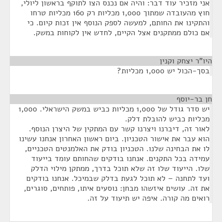
אני מזכיר עוד דבר: והיה אם נכנס הצו לתוקף בראשון ליולי,
חוץ מהעובדה שמתוך 1,000 מכליות רק 160 מכליות טרחו
והתקינו את החותם, למעשה לספק הנוסף אין זכות קיום. כי
אם כולם ממתקנים אצל הקיים, לחדש אין לקוחות במשק.
היו"ר יצחק וקנין
¶
בסך-הכול יש 1,000 מכליות?
חן בר-יוסף
¶
יש סדר גודל של 1,000 מכליות כביש במשק הישראלי. 1,000
מכליות כביש להובלת דלק.
לאור זה, דיברנו ויצרנו קשר עם המתקין של היצרן הנוסף.
הוא עבר את אישור הטכניון. ביום ראשון האחרון אנחנו עשינו
לו את הבחינה שלנו. הטכניון בודק את האלמנטים הטכניים,
עמידה בכל התקנים. אנחנו בודקים שהחותם עומד בייעוד
שלו. הייעוד שלו זה שלא תוכל בדרך, ממתקן מילוי הדלק
ועד לתחנה – לא תוכל לגעת בדלק שבמיכל. אנחנו בודקים
את זה. עושים איזשהו מבחן: נוסעים איתו, פותחים, סוגרים,
רואים מה קורה. איפה יש תיעוד על זה.