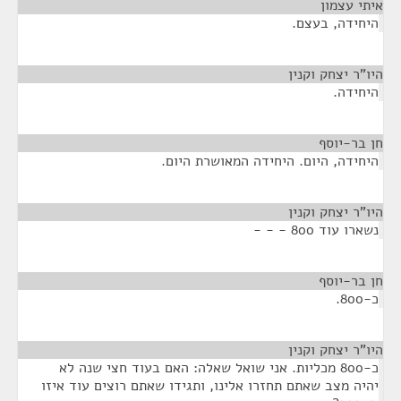
איתי עצמון
¶
היחידה, בעצם.
היו"ר יצחק וקנין
¶
היחידה.
חן בר-יוסף
¶
היחידה, היום. היחידה המאושרת היום.
היו"ר יצחק וקנין
¶
נשארו עוד 800 - - -
חן בר-יוסף
¶
כ-800.
היו"ר יצחק וקנין
¶
כ-800 מכליות. אני שואל שאלה: האם בעוד חצי שנה לא
יהיה מצב שאתם תחזרו אלינו, ותגידו שאתם רוצים עוד איזו