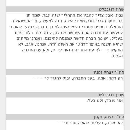
שרון רוזנבלט
¶
נכון. אבל צריך להבין את התהליך שזה עבר, שמר חן
בר-יוסף הזכיר חלק ממנו: השוק הזה למעשה, או הסיטואציה
התחילה במספר מתחרים שצומצמו לאורך הדרך. כרגע נשארנו
למעשה עם חברה אחת שעושה את זה, שזה מצב בלתי סביר
בעליל. יש פה חברה חדשה שמנסה להיכנס, ואנחנו מקווים
שהיא תשנה באופן דרמטי את השוק הזה. אנחנו, אגב, לא
התקשרנו – לא עם החברה הזאת עדיין, ולא עם החברה
הזאת.
היו"ר יצחק וקנין
¶
רק דקה: אתה, בעל החברה, יכול להגיד לי - - -
שרון רוזנבלט
¶
אני עובד, ולא בעל.
היו"ר יצחק וקנין
¶
לא משנה, בעלים. שאלה טכנית: - -