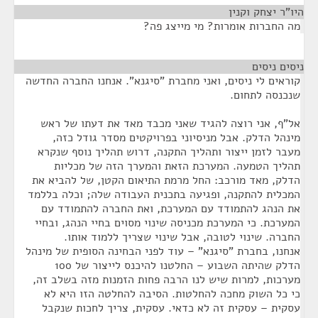
היו"ר יצחק וקנין
¶
מה החברות אומרות? מי מייצג פה?
ניסים ניסים
¶
קוראים לי ניסים, ואני מחברת "סיגנא". אנחנו החברה החדשה
שנכנסה לתחום.
אל"ף, אני רוצה להגיד שאני מכבד מאד את דעתו של ראש
מינהל הדלק. אבל מניסיוני בפרויקטים מסדר גודל כזה,
מעבר לזמן ייצור ותהליך התקנה, דרוש תהליך נוסף שנקרא
תהליך הטמעה. המערכת הזאת והמערך הזה של מכליות
הדלק, מאד מורכב: החל מרמת התיאום הקטן, של להביא את
המכלית להתקנה, ופגיעה בתכנית העבודה שלה; וכלה בללמד
את הנהג להתמודד עם המערכת, ואת החברה להתמודד עם
המערכת. כי המערכת מכניסה שינוי מסוים בחיי הנהג, ובחיי
החברה. שינוי לטובה, אבל שינוי שצריך ללמוד אותו.
אנחנו, בחברת "סיגנא" – עוד לפני הבחינה הסופית של מינהל
הדלק שהיתה השבוע – החלטנו להיכנס לייצור של 100
מערכות, למרות שיש לנו הרבה פחות הזמנות מזה בשלב זה,
כי כל השוק מחכה להחלטות. הסיבה להחלטה הזו היא לא
עסקית – עסקית זה לא כדאי. עסקית, צריך לחכות שנקבל