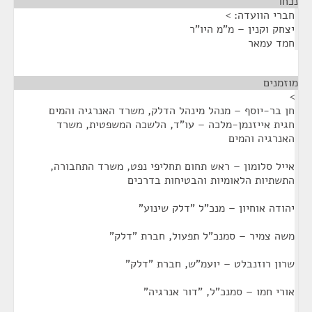
נכחו
¶
חברי הוועדה: >
יצחק וקנין – מ"מ היו"ר
חמד עמאר
מוזמנים
¶
>
חן בר-יוסף – מנהל מינהל הדלק, משרד האנרגיה והמים
חגית אייזנמן-מלכה – עו"ד, הלשכה המשפטית, משרד
האנרגיה והמים
אייל סלומון – ראש תחום תחליפי נפט, משרד התחבורה,
התשתיות הלאומיות והבטיחות בדרכים
יהודה אוחיון – מנכ"ל "דלק שינוע"
משה צמיר – סמנכ"ל תפעול, חברת "דלק"
שרון רוזנבלט – יועמ"ש, חברת "דלק"
אורי חמו – סמנכ"ל, "דור אנרגיה"