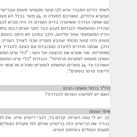
לאחר הדיון התברר שיש לנו קושי מקצועי משום שברישיו
שנקרא גדולים, שאורכם למעלה מ-4
עם אותה הגדרה שאושרה בדיון הקודם זה היה מביא לכך
שהדין המשמעתי לגביהם נקבע כבר לפני שנים רבות בחוק
הדין המשמעתי שחל עליהם, ולכך כמובן לא היתה כוונתנו 
פשוט היה קושי מהותי שנובע מעניין טכני לצורך העניין.
ולכן, אנחנו חוזרים לוועדה המכובדת עם הצעה להגדיר
מסחריות. אני אקרא את ההצעה של השר: "כלי שיט המש
שאינו משמש למטרות פרטיות". והגדרת "כלי שיט המשמש
שאורכו עד 24 מטרים המשמש למטרות ספורט או פנא
לייעוד פרטי נוסעים".
היו"ר כרמל שאמה-הכהן
¶
האם יש למישהו הערות להגדרה?
איתי עצמון
¶
כן. יש לי כמה הערות. קודם כל, לגבי רישיון שיט. אין ל
נגדיר את הרישיון הזה כרישיון שניתן לפי פקודת הנמלים כ
תקנות הנמלים בטיחות השיט.