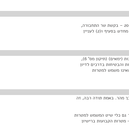
<הצעת חוק הספנות (ימאים) (תיקון מס' 6), התש"ע – 2010 – בקשת שר התחבורה,
התשתיות הלאומיות והבטיחות בדרכים לדיון מחדש ודיון מחדש בסעיף 1(2) לעניין
צהריים טובים. אנחנו פותחים את הדיון בהצעת חוק הספנות (ימאים) (תיקון מס' 6),
ומיות והבטיחות בדרכים לדיון
ת "כלי שיט שאינו משמש למטרות
כך מהר. באמת תודה רבה, זה
ר גם כלי שיט המשמש למטרות
 מטרות הקבועות ברישיון