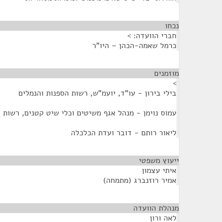
נכחו
¶
חברי הוועדה: >
כרמל שאמה-הכהן – היו"ר
מוזמנים
¶
>
בילי בירון - עו"ד, יועמ"ש, רשות הספנות והנמלים
עמוס נוימן - מנהל אגף משיטים וכלי שיט קטנים, רשות 
ליאור רותם - דובר ועדת הכלכלה
ייעוץ משפטי
¶
איתי עצמון
אמיר רוזנברג (מתמחה)
מנהלת הוועדה
¶
לאה ורון