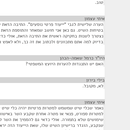
טוב.
איתי עצמון
¶
הערה שלישית לגבי "ייעוד פרטי נוסעים". התיבה הזאת 
בטיחות השיט. גם כאן אני חושב שמאחר והתוספת הזאת י
נצטרך לשנות בחקיקה ראשית את התיבה הזאת, אולי כדא
בדיוק למה אתם מתכוונים ולכתוב את זה כך, ולא לאמץ 
היו"ר כרמל שאמה-הכהן
¶
האם יש התנגדות להערות היועץ המשפטי?
בילי בירון
¶
לא, מקובל.
איתי עצמון
¶
למטרות ספורט, פנאי או מטרה אחרת שקבע השר באישור
שימושים שלא בתמורה. אולי כדאי גם להסמיך את השר לק
שנקבע, הוגדר ברישיון השיט שלו, שאת הייעוד הזה יראו