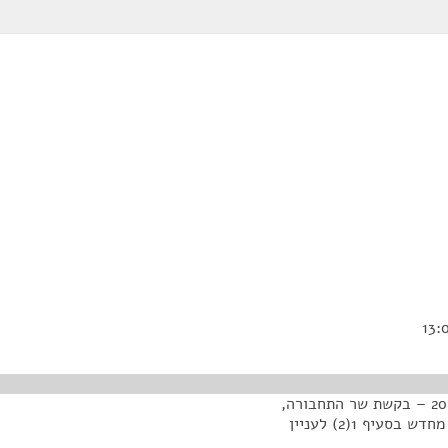
<הצעת חוק הספנות (ימאים) (תיקון מס' 6), התש"ע – 2010 – בקשת שר התחבורה,
התשתיות הלאומיות והבטיחות בדרכים לדיון מחדש ודיון מחדש בסעיף 1(2) לעניין