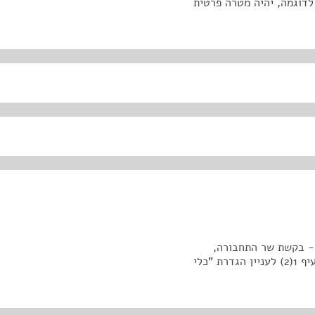
לדוגמה, יהיה מטרה פרטית
עת חוק הספנות (ימאים) (תיקון מס' 6), התש"ע-2012 - בקשת שר התחבורה,
התשתיות הלאומיות בדרכים לדיון מחדש ודיון מחדש בסעיף 1(2) לעניין הגדרת "כלי