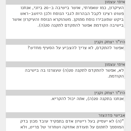
איתי עצמון
¶
העיקרון, כמו שאמרתי, אושר בישיבה ב-20 ביוני, אנחנו
פשוט רצינו לקבל הבהרות לגבי הנוסח ולכן היושב-ראש
ביקש שתעבירו נוסח מתוקן. משהוקרא הנוסח והעיקרון אושר
בישיבה הקודמת אפשר להתקדם לתקנה 20(ה).
היו"ר יצחק וקנין
¶
אפשר להתקדם, לא צריך להצביע על הסעיף מחדש?
איתי עצמון
¶
לא, אפשר להתקדם לתקנה 20(ה) שעצרנו בה בישיבה
הקודמת.
היו"ר יצחק וקנין
¶
אנחנו בתקנה 20(ה), אתה יכול להקריא.
אבישי פדהצור
¶
"(ה) לא יעסיק בעל רישיון אדם בתפקיד עובד מכון בדק
המוסמך לחתום על תעודת אחזקה ושחרור של פריט, ולא