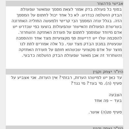
אבישי פדהצור
¶
בסוף כל פעולת בדק אמור לצאת מסמך שמאשר שפעולת
הבדק הושלמה כנדרש. לא כל אחד יכול לחתום על המסמך
הזה. בגלל שזה המסמך הכי קריטי ולמעשה החוליה האחרונה
בשרשרת הפעולות והאישור שהפעולות בוצעו כפי שנדרש יש
אדם מיוחד שמוסמך לחתום על תעודת האחזקה והשחרור.
להסכמה שלו יש דרישות סף מקצועיות מצד אחד וההסמכה
שנעשית במכון הבדק מצד שני. כל אלה אמורים לתת לנו
מוצר של אדם מקצועי שכשהוא חותם על תעודת האחזקה
והשחרור זה אכן מאשר שפעולת הבדק הושלמה כדבעי.
היו"ר יצחק וקנין
¶
עד כאן יש למישהו הערות, רבותי? אין הערות. אני אצביע על
סעיף (ה). מי בעד? מי נגד?
הצבעה
בעד – פה אחד
סעיף 20(ה) אושר.
היו"ר יצחק וקנין
¶