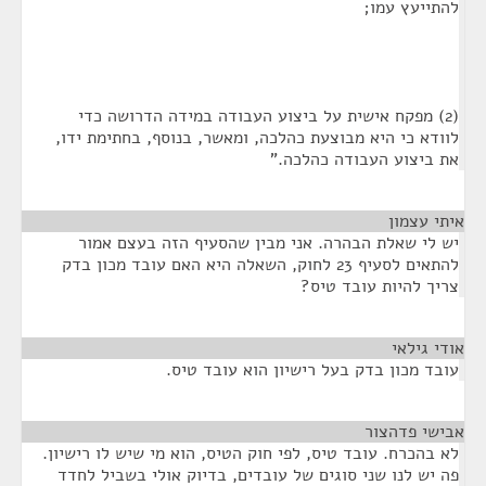
להתייעץ עמו;
(2) מפקח אישית על ביצוע העבודה במידה הדרושה כדי
לוודא כי היא מבוצעת כהלכה, ומאשר, בנוסף, בחתימת ידו,
את ביצוע העבודה כהלכה."
איתי עצמון
¶
יש לי שאלת הבהרה. אני מבין שהסעיף הזה בעצם אמור
להתאים לסעיף 23 לחוק, השאלה היא האם עובד מכון בדק
צריך להיות עובד טיס?
אודי גילאי
¶
עובד מכון בדק בעל רישיון הוא עובד טיס.
אבישי פדהצור
¶
לא בהכרח. עובד טיס, לפי חוק הטיס, הוא מי שיש לו רישיון.
פה יש לנו שני סוגים של עובדים, בדיוק אולי בשביל לחדד