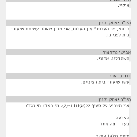
אוקיי.
היו"ר יצחק וקנין
¶
רבותי, יש הערות? אין הערות, אני מבין שאתם עשיתם שיעורי
בית לפני כן.
אבישי פדהצור
¶
השתדלנו, אדוני.
דוד בן ארי
¶
עשו שיעורי בית רציניים.
היו"ר יצחק וקנין
¶
אני מצביע על סעיף 22(א)(1) ו-(2). מי בעד? מי נגד?
הצבעה
בעד – פה אחד
סעיף 22(א) אושר.