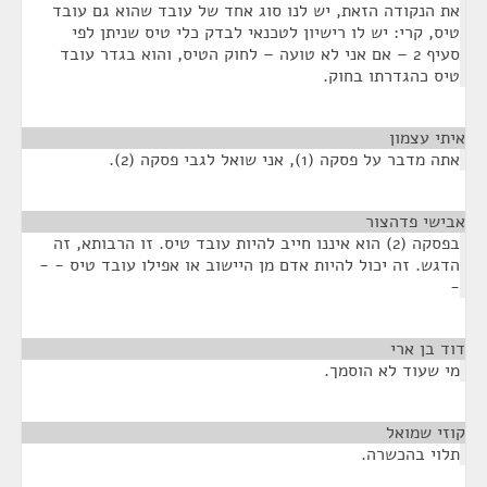
את הנקודה הזאת, יש לנו סוג אחד של עובד שהוא גם עובד
טיס, קרי: יש לו רישיון לטכנאי לבדק כלי טיס שניתן לפי
סעיף 2 – אם אני לא טועה – לחוק הטיס, והוא בגדר עובד
טיס כהגדרתו בחוק.
איתי עצמון
¶
אתה מדבר על פסקה (1), אני שואל לגבי פסקה (2).
אבישי פדהצור
¶
בפסקה (2) הוא איננו חייב להיות עובד טיס. זו הרבותא, זה
הדגש. זה יכול להיות אדם מן היישוב או אפילו עובד טיס - -
-
דוד בן ארי
¶
מי שעוד לא הוסמך.
קוזי שמואל
¶
תלוי בהכשרה.