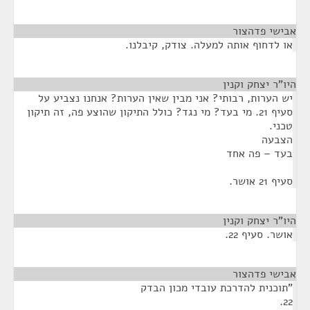
אבישי פדהצור
¶
או לדחוף אותה למעלה. צודק, קיבלנו.
היו"ר יצחק וקנין
¶
יש הערות, רבותי? אני מבין שאין הערות? אנחנו נצביע על
סעיף 21. מי בעד? מי נגד? כולל התיקון שהוצע פה, זה תיקון
טכני.
הצבעה
בעד – פה אחד
סעיף 21 אושר.
היו"ר יצחק וקנין
¶
אושר. סעיף 22.
אבישי פדהצור
¶
"תוכנית להדרכת עובדי מכון הבדק
22.