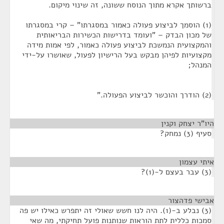
ברשותך אקרא מתוך הנוסח ששונה, זה שינוי מיקום.
(1) הוסמך לביצוע פעולה כאמור במסגרתו" – קרי במסגרתו
של מכון הבדק – "ועומד בדרישות הכשירות הבריאותית
והמקצועית הנמשכת לביצוע פעולה כאמור, לפי אמות מידה
מקצועיות לפיהן מבקש בעל הרישיון לפעול, שאושרו על-ידי
המנהל;
(2) הודרך והוכשר לביצוע הפעולה."
היו"ר יצחק וקנין
¶
סעיף (3) נמחק?
איתי עצמון
¶
(3) עבר בעצם ל-(1)?
אבישי פדהצור
¶
(3) נבלע ב-(1). היה לנו חשש שאולי זה יתפרש כאילו יש פה
סמכות כללית לתת הוראות שנותנות פועל תחיקתי, מה שאי