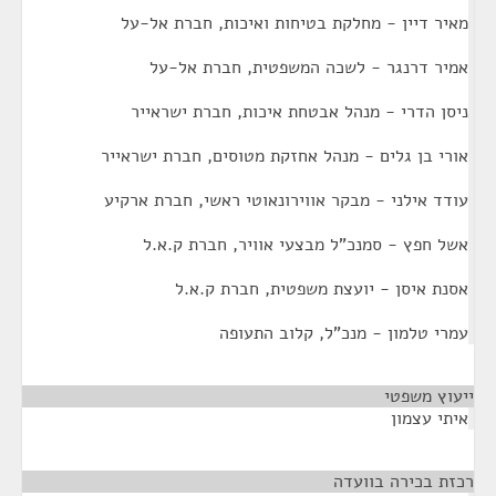
מאיר דיין - מחלקת בטיחות ואיכות, חברת אל-על
אמיר דרנגר - לשכה המשפטית, חברת אל-על
ניסן הדרי - מנהל אבטחת איכות, חברת ישראייר
אורי בן גלים - מנהל אחזקת מטוסים, חברת ישראייר
עודד אילני - מבקר אווירונאוטי ראשי, חברת ארקיע
אשל חפץ - סמנכ"ל מבצעי אוויר, חברת ק.א.ל
אסנת איסן - יועצת משפטית, חברת ק.א.ל
עמרי טלמון - מנכ"ל, קלוב התעופה
ייעוץ משפטי
¶
איתי עצמון
רכזת בכירה בוועדה
¶