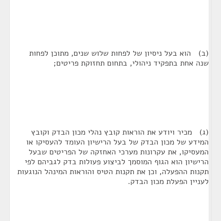
(ב) הוא בעל ניסיון של לפחות שלוש שנים, מתוכן לפחות
שנה אחת בתפקיד ניהולי, בתחום תחזוקת פריטים;
(ג) מכיר ויודע את הוראות קובץ נהלי מכון הבדק וקובץ
המידע של מכון הבדק של בעל הרישיון העומד להעסיקו או
המעסיקו, את עקרונות מערכי האחזקה של הפריטים שבעל
הרישיון הוא הגוף המוסמך לביצוע פעולות בדק לגביהם לפי
תקנות ההפעלה, וכן את תקנות הטיס והוראות המינהל הנוגעות
לעניין הפעלת מכון הבדק.