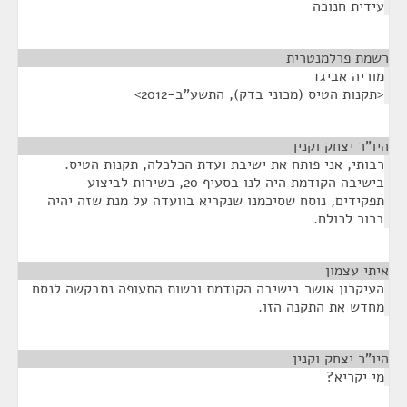
עידית חנוכה
רשמת פרלמנטרית
¶
מוריה אביגד
<תקנות הטיס (מכוני בדק), התשע"ב-2012>
היו"ר יצחק וקנין
¶
רבותי, אני פותח את ישיבת ועדת הכלכלה, תקנות הטיס.
בישיבה הקודמת היה לנו בסעיף 20, כשירות לביצוע
תפקידים, נוסח שסיכמנו שנקריא בוועדה על מנת שזה יהיה
ברור לכולם.
איתי עצמון
¶
העיקרון אושר בישיבה הקודמת ורשות התעופה נתבקשה לנסח
מחדש את התקנה הזו.
היו"ר יצחק וקנין
¶
מי יקריא?