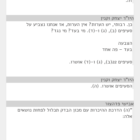
זה.
היו"ר יצחק וקנין
¶
כן. רבותי, יש הערות? אין הערות, אז אנחנו נצביע על
סעיפים (ב), (ג) ו-(ד). מי בעד? מי נגד?
הצבעה
בעד – פה אחד
סעיפים 22(ב), (ג) ו-(ד) אושרו.
היו"ר יצחק וקנין
¶
הסעיפים אושרו. (ה).
אבישי פדהצור
¶
"(ה) הדרכת ההיכרות עם מכון הבדק תכלול לפחות נושאים
אלה: