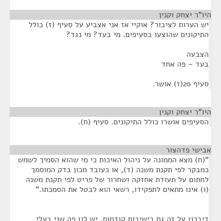
היו"ר יצחק וקנין
¶
יש הערות לציבור? אוקיי אז אני אצביע על סעיף (ז) כולל
התיקונים שהוצעו בסעיפים. מי בעד? מי נגד?
הצבעה
בעד – פה אחד
סעיף 20(ז) אושר.
היו"ר יצחק וקנין
¶
הסעיפים אושרו כולל התיקונים. סעיף (ח).
אבישי פדהצור
¶
"(ח) מצא הממונה על ניהול האיכות כי מי שהוא הסמיך לשמש
כמבקר לפי תקנת משנה (ד), או כעובד מכון בדק המוסמך
לחתום על תעודת אחזקה ושחרור של פריט לפי תקנת משנה
(ו) אינו מתאים לתפקידו, רשאי הוא לבטל את הסמכתו."
דיברנו על זה גם בישיבות קודמות, יש לנו פה שני בעלי