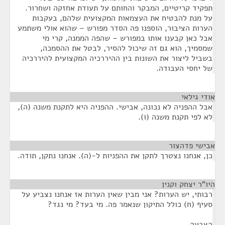
תפקיד קריטיים, המבקר והחותם על תעודת אחזקה ושחרור.
על מנת להבטיח את העצמאות המקצועית שלהם, בעקבות
הערות הציבור, הוספנו פה הסדר מפורש – שהוא אולי משתמע
אבל כאן קבענו אותו במפורש – שהפה הממנה, קרי מי
שמסמיך, הוא גם זה שיכול להסיר, לבטל את ההסמכה,
בשביל ליצור את השונות בין ההיררכיה המקצועית להיררכיה
של יחסי העבודה.
אודי גילאי
¶
אבל ההפניה לא נכונה, אבישי. ההפניה היא לתקנת משנה (ה),
לא לפי תקנת משנה (ו).
אבישי פדהצור
¶
כן, אנחנו נצטרך לתקן את ההפניות ל-(ה). אנחנו נתקן, תודה.
היו"ר יצחק וקנין
¶
רבותי, יש הערות? אני מבין שאין הערות אז אנחנו נצביע על
סעיף (ח) כולל התיקון שנאמר פה. מי בעד? מי נגד?
הצבעה