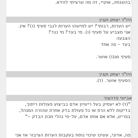
בהשגחה, אוקיי, זה מה שרציתי לוודא.
היו"ר יצחק וקנין
¶
יש הערות, רבותי? יש למישהו הערות לגבי סעיף (ו)? אין.
אני מצביע על סעיף (ו). מי בעד? מי נגד?
הצבעה
בעד – פה אחד
סעיף 20(ו) אושר.
היו"ר יצחק וקנין
¶
הסעיף אושר. (ז).
אבישי פדהצור
¶
"(ז) לא יעסיק בעל רישיון אדם בביצוע פעולות ריתוך,
בדיקות ללא הרס או כל פעולת בדק אחרת שהורה המנהל,
בפריט, אלא אם אותו אדם, על-פי נהלי מכון הבדק –"
פה, אדוני, עשינו שינוי נוסח בעקבות הערות הציבור אז אני