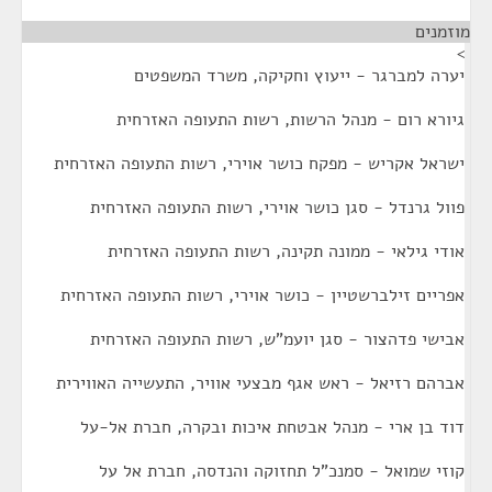
מוזמנים
¶
>
יערה למברגר - ייעוץ וחקיקה, משרד המשפטים
גיורא רום - מנהל הרשות, רשות התעופה האזרחית
ישראל אקריש - מפקח כושר אוירי, רשות התעופה האזרחית
פוול גרנדל - סגן כושר אוירי, רשות התעופה האזרחית
אודי גילאי - ממונה תקינה, רשות התעופה האזרחית
אפריים זילברשטיין - כושר אוירי, רשות התעופה האזרחית
אבישי פדהצור - סגן יועמ"ש, רשות התעופה האזרחית
אברהם רזיאל - ראש אגף מבצעי אוויר, התעשייה האווירית
דוד בן ארי - מנהל אבטחת איכות ובקרה, חברת אל-על
קוזי שמואל - סמנכ"ל תחזוקה והנדסה, חברת אל על