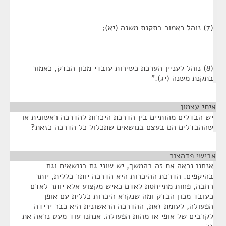
(7) נוהל כאמור בתקנת משנה (יא);
(8) נוהל לעניין הערכת כשירות עובדי מכון הבדק, כאמור
בתקנת משנה (יג)."
איתי עצמון
¶
יש הבדלים מהותיים בין הדרכת היכרות להדרכה ראשונית או
שההבדלים הם בעצם בנושאים שתכלול כל הדרכה כזאת?
אבישי פדהצור
¶
אנחנו נראה את זה בהמשך, יש שוני גם בנושאים וגם
בהיקפים. הדרכת ההיכרות היא הדרכה יותר כללית, יותר
רחבה, פחות מתייחסת לאדם כאיש מקצוע אלא יותר לאדם
כעובד מכון הבדק ומה שנקרא היכרות כללית עם אופן
הפעולה, לעומת זאת, ההדרכה הראשונית היא כבר ירידה
לקרבים של אופי או מהות הפעולה. אנחנו עוד מעט נראה את