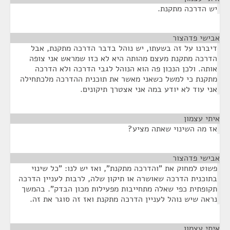
יש הדרכה מתקנת.
אבישי פדהצור
¶
דיברנו על זה בשעתו, יש נוהל בדבר הדרכה מתקנת, אבל
הדרכה מתקנת מעצם מהותה היא לא כזו שמראש אני צופה
אותה. ולכן הנכון פה הוא הנוהל לגבי הדרכה ולא הדרכה
מתקנת כי למשל כשאני מאשר את תוכנית ההדרכה מלכתחילה
אני עוד לא יודע במה אני אצטרך תיקונים.
איתי עצמון
¶
אז מה השינוי שאתה מציע?
אבישי פדהצור
¶
פשוט למחוק את "והדרכה מתקנת", ואז יש לנו: "כל שינוי
בתוכנית הדרכה שאושרה או תיקון שלה, לרבות לעניין הדרכה
תקופתית כפי שאלה מתחייבות מפעילות מכון הבדק". בהמשך
נראה שיש נוהל לעניין הדרכה מתקנת ואז זה סוגר את זה.
איתי עצמון
¶