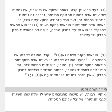
(2) בעל הרישיון קבע, לאחר ששקל את כישוריו, את ניסיונו
של אותו אדם בתחום תחזוקת פריטים, ובכלל זה ניסיונו
בניהול בתחום זה, ואת הרקע והידע המקצועיים שלו, כי
באותו אדם מתקיימות הוראות פסקת משנה (1) וכי הוא מתאים
לתפקיד לו הוא מיועד במכון הבדק, בשים לב למאפייני מכון
הבדק ולפעילותו.
(ב) הוראות תקנת משנה (א)(2)" – קרי: החובה לקבוע את
ההתאמה – "למעט החובה לקבוע כי באותו אדם מתקיימות
הוראות פסקת משנה (1), יחולו, בשינויים המתחייבים, על
מינוי אדם לתפקיד ניהולי, בתחום תחזוקת פריטים במכון
הבדק, שאין חובה למנותו לפי תקנה 19(א)(1)-(3)."
היו"ר יצחק וקנין
¶
אוקיי. רבותי, יש מישהו מהנוכחים שיש לו איזה שהן השגות
לגבי הניסוח? מקובל עליכם הניסוח?