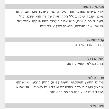
אבישי פדהצור
¶
קרי מישהו שצובר את הניסיון, שהוא עובד מכון הבדק אך
איננו עובד טיס. בגלל הקריטיות של זה הוא איננו יכול
לעבוד בר בשטח, הוא צריך לעבוד תחת פיקוח צמוד של
מישהו שכן מורשה, מישהו שכן עובד טיס.
קוזי שמואל
¶
זו ההכשרה שלו גם.
פוול גרנדל
¶
הוא גם לא רשאי לחתום.
אודי גילאי
¶
אדוני היועץ המשפטי, סעיף 23(א) לחוק קובע: "או שהוא
מבצע פעולות בדק בהשגחת עובד טיס כאמור", או שהוא
עובד טיס או שהוא מבצע בהשגחה.
איתי עצמון
¶