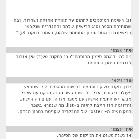
(2) רשימת המוסמכים לחתום על תעודת אחזקה ושחרור, ובה
שמותיהם מספר וסוג הרישיון שלהם וההגדרים שנקבעו
ברישיונם ודוגמת סימון החותמת שלהם, כאמור בתקנה 38."
איתי עצמון
¶
מה זה "דוגמת סימון החותמת"? כי בתקנה 20(ד) אין אזכור
לדוגמת סימון החותמת.
אודי גילאי
¶
נכון. תקנה 20 קובעת את דרישות ההסמכה למי שמבצע
פעולת ביקורת, אבל בלי שום קשר תקנה 21 קובעת שלכל
מבקר יש חותמת אישית עם מספר מזהה, עם צורה אישית,
והדוגמה הזו חייבת להיות ב-list, מה שנקרא בשפה
המקצועית ה- roster של המבקרים שקיימת במכון הבדק.
איתי עצמון
¶
אז נשנה פשוט את המיקום של הסיפה.