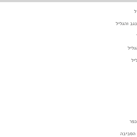
ל
גב והגליל
גליל
יל
כפר
 הסביבה