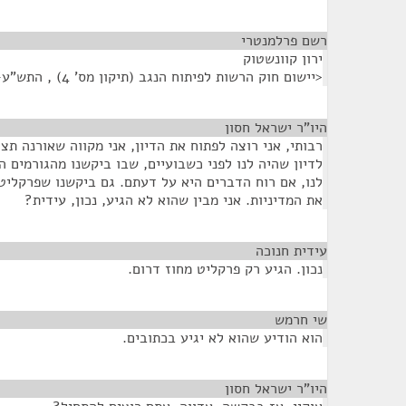
רשם פרלמנטרי
¶
ירון קוונשטוק
<יישום חוק הרשות לפיתוח הנגב (תיקון מס' 4) , התש"ע-2009>
היו"ר ישראל חסון
¶
רבותי, אני רוצה לפתוח את הדיון, אני מקווה שאורנה תצט
לדיון שהיה לנו לפני כשבועיים, שבו ביקשנו מהגורמים ה
לנו, אם רוח הדברים היא על דעתם. גם ביקשנו שפרקליט 
את המדיניות. אני מבין שהוא לא הגיע, נכון, עידית?
עידית חנוכה
¶
נכון. הגיע רק פרקליט מחוז דרום.
שי חרמש
¶
הוא הודיע שהוא לא יגיע בכתובים.
היו"ר ישראל חסון
¶