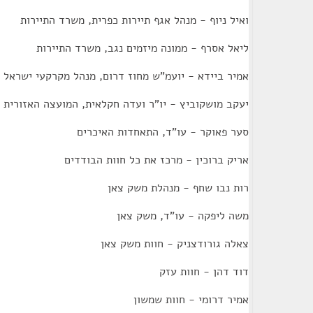
ואיל ניוף - מנהל אגף תיירות כפרית, משרד התיירות
ליאל אסרף - ממונה מיזמים נגב, משרד התיירות
אמיר ביידא - יועמ"ש מחוז דרום, מנהל מקרקעי ישראל
יעקב מושקוביץ - יו"ר ועדה חקלאית, המועצה האזורית 
סער פאוקר - עו"ד, התאחדות האיכרים
אריק ברוכין - מרכז את כל חוות הבודדים
רות נבו שחף - מנהלת משק צאן
משה ליפקה - עו"ד, משק צאן
צאלה גורודצניק - חוות משק צאן
דוד דהן - חוות עזק
אמיר דרומי - חוות שמשון