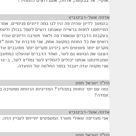
אוקיי. אז בבקשה, אדווה, אתם רוצים להתחיל?
אדווה אשל-רבינוביץ
¶
בהמשך לדיון שהיה פה היו לנו כמה דיונים פנימיים. אמר
התייחסנו לחוות בראייה שאנחנו רוצים לטפל בכולן ולשח
בעקבות הדברים שנאמרו פה ולאור חשיבה ודיונים שהיו א
רואים את כל החוות כמקשה אחת, אני מדברת על חוות "דר
מקרים יותר פשוטים ויש ביניהן מקרים יותר מסובכים שדו
הצגנו את הנושא גם לשר, ואחד הדברים שהעלנו כמחשבה
ש
אני מקווה שזה יעבור בתור החלטה של הוועדה.
היו"ר ישראל חסון
¶
ומה עם יתר החוות בתהליך? המדיניות הרווחת ממשיכה כ
עמדה?
אדווה אשל-רבינוביץ
¶
אני מעדיפה שאולי משרד המשפטים יתייחס לעניין הזה.
היו"ר ישראל חסון
¶