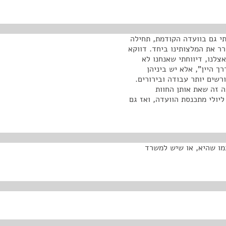
תי גם בוועדה הקודמת, תחילה
רר את המלצותינו ביחד. דווקא
צלנו, דיווחתי שאנחנו לא
ך היין", אלא יש ביניהן
רשים יותר עבודה ובירורים.
 זה שאת אותן החוות
מבחינתנו אנחנו יכולים להמליץ לשר נמליץ לשר, ב-12 ליולי מתכנסת הוועדה, ואז גם
מו שהיא, או שיש למשרד