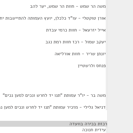
משה הר שמש - חוות הר שמש, יער להב
אורן טוקטלי - עו"ד כלכלן, יועץ העמותה להתיישבות יח
אייל יזרעאל - חוות כרמי עבדת
יעקב שמול - רכז חוות רמת נגב
יונתן שריר - חוות אורליאה
פנחס ולרשטיין
משה בר - יו"ר עמותת "תנו יד לחרש ונכים למען נכים"
דניאל גלילי - מזכיר עמותת "תנו יד לחרש ונכים למען נכ
רכזת בכירה בוועדה
¶
עידית חנוכה