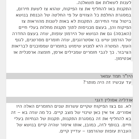
לענות לשאלות אם תשאלנה.
התקנות באו להחליף את צו הפיקוח, שהוא צו לשעת חירום,
במסגרת החלפת כל הצווים על פי החלטה של הכנסת בנושא
ביטול צווי החירום. התקנות לא באות לשנות מהוראות צו
הפיקוח והן, בעצם מכניסות לתוך תקנות מחלות בעלי חיים
(האבסה) גם את הנושא של הירמון עופות, שזה בעצם החדרה
של הורמון שיש בו אסטרוגנים, שזה חומרים מסרטנים, לגוף
העוף. המטרה היא למנוע שימוש בחומרים שמסוכנים לבריאות
הציבור. כך לגבי חומרים שמכילים ארסן, חומצה ארסנלית או
אנטימון.
היו"ר חמד עמאר
¶
עד עכשיו זה היה מותר?
אודליה אסולין דגני
¶
לא. גם בצו הפיקוח שקיים עשרות שנים החומרים האלה היו
אסורים. אז אין כאן שינוי של מצב קיים. כל מה שזה בא – זה
בא להחליף את זה במסגרת התקנות, תקנות של הנחיות בעלי
חיים. בנוסף לזה, כמובן, אותו איסור שהיה קיים בנושא של
העברת עופות שהורמנו – עדיין קיים.