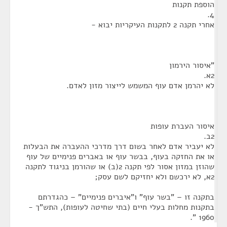
הוספת תקנות
4.
אחרי תקנה 2 לתקנות העיקריות יבוא -
"איסור הירמון
2א.
לא יהרמן אדם עוף המשמש לייצור מזון לאדם.
איסור העברת עופות
2ב.
לא יעביר אדם לאחר בשום דרך מדרכי ההעברה את הבעלות
או את החזקה בעוף, בבשר עוף או באברים פנימיים של עוף
שהוזן במזון אסור לפי תקנה 2(ב) או שהורמן בניגוד לתקנה
2א, לא ירכשם ולא יחזיקם לשם עסק;
בתקנה זו – "בשר עוף" ו"איברים פנימיים" – כהגדרתם
בתקנות מחלות בעלי חיים (בתי שחיטה לעופות), התש"ך -
1960 ".