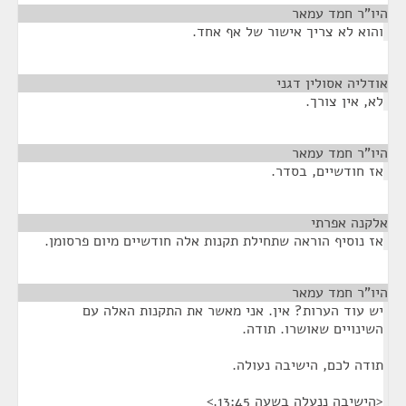
היו"ר חמד עמאר
¶
והוא לא צריך אישור של אף אחד.
אודליה אסולין דגני
¶
לא, אין צורך.
היו"ר חמד עמאר
¶
אז חודשיים, בסדר.
אלקנה אפרתי
¶
אז נוסיף הוראה שתחילת תקנות אלה חודשיים מיום פרסומן.
היו"ר חמד עמאר
¶
יש עוד הערות? אין. אני מאשר את התקנות האלה עם
השינויים שאושרו. תודה.
תודה לכם, הישיבה נעולה.
<הישיבה ננעלה בשעה 13:45.>