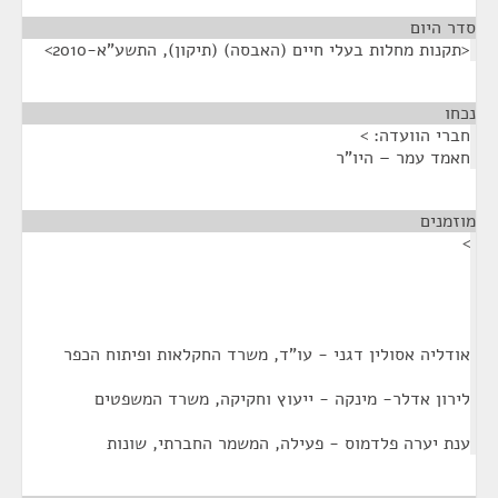
סדר היום
<תקנות מחלות בעלי חיים (האבסה) (תיקון), התשע"א-2010>
נכחו
¶
חברי הוועדה: >
חאמד עמר – היו"ר
מוזמנים
¶
>
אודליה אסולין דגני - עו"ד, משרד החקלאות ופיתוח הכפר
לירון אדלר- מינקה - ייעוץ וחקיקה, משרד המשפטים
ענת יערה פלדמוס - פעילה, המשמר החברתי, שונות