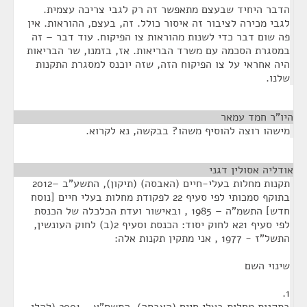
הדבר היחיד שבעצם מתאפשר זה רק לגבי צריכה עצמית.
לגבי מכירה לציבור זה איסור כולל. זה, בעצם, ההוראות. אין
פה שום דבר כדי לשנות מהוראות צו הפיקוח. עוד דבר – זה
במסגרת הסכמה עם משרד הבריאות. אז, בזמנו, שר הבריאות
היה אחראי על צו הפיקוח הזה, שזה יוכנס למסגרת התקנות
שלנו.
היו"ר חמד עמאר
¶
מישהו רוצה להוסיף משהו? בבקשה, נא לקרוא.
אודליה אסולין דגני
¶
תקנות מחלות בעלי-חיים (האבסה) (תיקון), התשע"ב –2012
בתוקף סמכותי לפי סעיף 22 לפקודת מחלות בעלי חיים [נוסח
חדש] התשמ"ה – 1985 , ובאישור ועדת הכלכלה של הכנסת
לפי סעיף 21א לחוק יסוד: הכנסת וסעיף 2(ב) לחוק העונשין,
התשל"ז - 1977 , אני מתקין תקנות אלה:
שינוי השם
1.