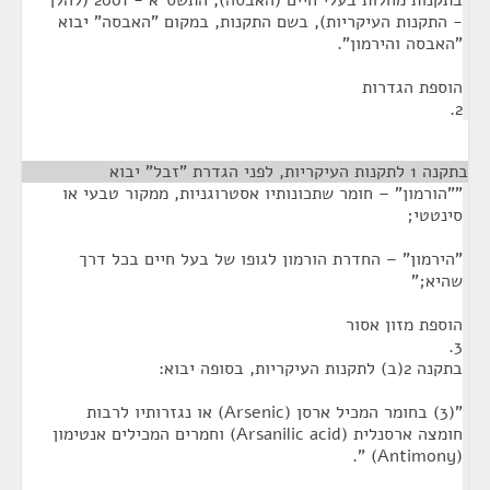
בתקנות מחלות בעלי חיים (האבסה), התשס"א - 2001 (להלן
- התקנות העיקריות), בשם התקנות, במקום "האבסה" יבוא
"האבסה והירמון".
הוספת הגדרות
2.
בתקנה 1 לתקנות העיקריות, לפני הגדרת "זבל" יבוא
¶
""הורמון" – חומר שתכונותיו אסטרוגניות, ממקור טבעי או
סינטטי;
"הירמון" – החדרת הורמון לגופו של בעל חיים בכל דרך
שהיא;"
הוספת מזון אסור
3.
בתקנה 2(ב) לתקנות העיקריות, בסופה יבוא:
"(3) בחומר המכיל ארסן (Arsenic) או נגזרותיו לרבות
חומצה ארסנלית (Arsanilic acid) וחמרים המכילים אנטימון
(Antimony) ".