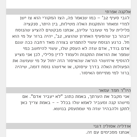
אלקנה אפרתי
¶
לגבי סעיף 2ב' – כמו שנאמר פה, הצו המקורי הוא צו ישן
למדי ומאחר והתקנות האלה מטילות, בין היתר, סנקציה
פלילית על מי שעובר עליהן, אנחנו מבקשים להציע שהנוסח
יובהר כך שהסעיף האחרון שהוצע, 2ב', יהיה ברור על מי הוא
חל. כרגע הנוסח עשוי להתפרש בצורה מאד רחבה ככה שגם
אדם בודד, אדם שזה לא העסק שלו, עשוי להיחשב כמי
שמפר את הוראות התקנות ולעמוד לדין פלילי, לכן אני מציע
להוסיף איזושהי הוראה שהאיסור הזה יחול על מי שעושה את
הפעולות האלה בדרך עיסוקו, או איזשהו נוסח דומה, שיהיה
ברור למי מתייחס האיסור.
היו"ר חמד עמאר
¶
אני מקבל את הערתך, באמת כתוב "לא יעביר אדם". אם
מישהו קנה ומעביר לאמא שלו בכלל - - באמת צריך כאן
לתקן ולהבהיר שזה מי שמתעסק בנושא.
אודליה אסולין דגני
¶
אנחנו מסכימים עם זה.