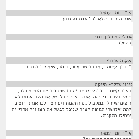
היו"ר חמד עמאר
¶
שיהיה ברור שלא לכל אדם זה נוגע.
אודליה אסולין דגני
¶
בהחלט.
אלקנה אפרתי
¶
"בדרך עיסוק", או בביטוי אחר, דומה, שיאושר בנוסח.
לירון אדלר- מינקה
¶
הערה קטנה – כרגע יש צו פיקוח שמסדיר את הנושא הזה,
ממש בצורה די זהה. אנחנו צריכים לבטל את הצו. אנחנו לא
רוצים שיחולו במקביל גם התקנות וגם הצו ולכן אנחנו רוצים
לתת איזושהי תקופה קצרה שנוכל לבטל את הצו ורק אחרי זה
יתחילו התקנות.
היו"ר חמד עמאר
¶