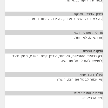
כמה זמן לוקח לבטל צו?
לירון אדלר- מינקה
¶
זה לא דורש אישור ועדה, זה יכול להיות די מהר.
אודליה אסולין דגני
¶
חודשיים, לא יותר.
אלקנה אפרתי
¶
רק נבהיר: ההוראות, האיסור, עדיין קיים. פשוט, הזמן נועד
לאפשר להם לבטל את הצו.
היו"ר חמד עמאר
¶
מי אמור לבטל את הצו, השר?
אודליה אסולין דגני
¶
שר הבריאות.