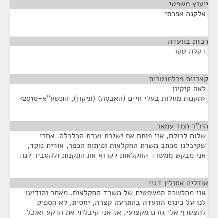
ייעוץ משפטי
¶
אלקנה אפרתי
רכזת בוועדה
¶
דקלה טקו
קצרנית פרלמנטרית
¶
לאה קיקיון
<תקנות מחלות בעלי חיים (האבסה) (תיקון), התשע"א-2010>
היו"ר חמד עמאר
¶
שלום לכולם, אני פותח את ישיבת ועדת הכלכלה. אחרי
שקיבלנו מכתב משרת החקלאות ופיתוח הכפר, אורית נוקד,
אני מבקש ממשרד החקלאות לקרוא את התקנות ולהסביר לנו.
אודליה אסולין דגני
¶
אני מהלשכה המשפטית של משרד החקלאות. מאחר והודיעו
לנו על כינוס הוועדה בהתרעה קצרה, יחסית, לא הספיק
להצטרף אלי גורם מקצועי, אז אני קיבלתי את הרקע ואוכל