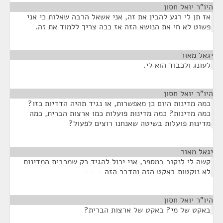
היו"ר יואל חסון
¶
אז תן לי רגע להבין את זה, אני אשאל הרבה שאלות כי אני
פשוט לא חי את הנושא הזה אז ככה צריך ללמוד את זה.
יגאל מאור
¶
לעונג ולכבוד הוא לי.
היו"ר יואל חסון
¶
כמה מדינות היום כן מאפשרות, או נגיד תהיה הדדיות כזו?
כמה מדינות? כמה מדינות פועלות כמו ארצות הברית, כמה
מדינות פועלות בשיטה שאנחנו רוצים לפעול?
יגאל מאור
¶
קשה לי לנקוב במספר, אני יכול להגיד רק שמרבית המדינות
לא נוקטות באקט הזה והדבר הזה - - -
היו"ר יואל חסון
¶
באקט של מי? באקט של ארצות הברית?