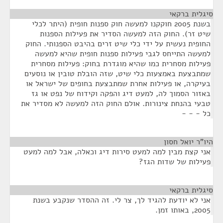
סיגלית ברקאי
¶
בשנת 2005 חוקקנו למעשה חוק ספנות חופית (היתר לכלי
שיט זר). החוק הזה למעשה הסדיר את פעילות הספנות
החופית נעשית על ידי כלי שיט זרים בהיבט הספנותי. החוק
למעשה התייחס לגבי פעילות ספנות חופית שהיא למעשה
פעילות מסחרית כמו שהיא מוגדרת בחוק: פעילות מסחרית
שמתבצעת באמצעות כלי שיט, שזה הובלת טובין או נוסעים
בעיקרה, או פעילות אחרת שמתבצעת בחופים של ישראל או
באזור הסמוך לה, למעט דיג והפקה וקידוח של נפט או גז
טבעי בהנחת צינורות. אולם החוק הזה למעשה לא מסדיר את
כל - - -
היו"ר יואל חסון
¶
אני קצת מבין למה למעט סירות דיג וכאלה, אבל למה למעט
פעילות של שדות הגז?
סיגלית ברקאי
¶
אני לא יודעת להגיד לך, צר לי. זה ההסדר שנקבע בשנת
2005, באותו זמן.