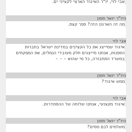
אבי לוי, יו"ר האיגוד הארצי לקציני ים.
היו"ר יואל חסון
¶
מה זה הארגון הזה? ספר קצת.
אבי לוי
¶
איגוד שמייצג את כל הקצינים במדינת ישראל בחברות
הספנות, אנחנו מייצגים חלק מעובדי הנמלים, את המפקחים
במשרד התחבורה, כל מי שהוא - - -
היו"ר יואל חסון
¶
ממש איגוד?
אבי לוי
¶
איגוד מקצועי, אנחנו שלוחה של ההסתדרות.
היו"ר יואל חסון
¶
משלמים לכם מסים?