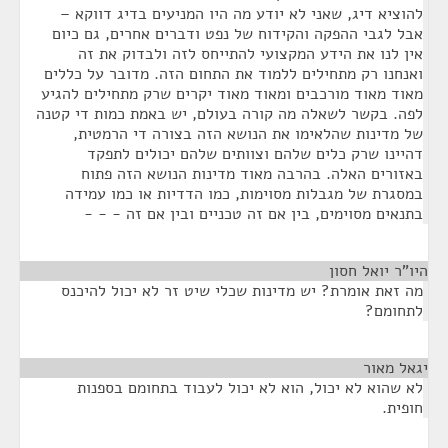
להוציא דיג, שאני לא יודע מה היו המניעים בדיג דווקא –
אבל לגבי ההפקה והקידוח של נפט ודברים אחרים, גם כיום
אין לנו את הידע המקצועי להתייחס לזה ולבדוק את זה
ואנחנו רק מתחילים ללמוד את התחום הזה. מדובר על כללים
מאוד מאוד מורכבים ומאוד מאוד יקרים שרק מתחילים להגיע
לפה. בקשר לשאלה מה קורה בעולם, יש באמת כמות די קטנה
של מדינות שהלאימו את הנושא הזה בצורה די הרמטית,
דהיינו שרק כלים שלהם וצוותים שלהם יכולים לתפקד
באזורים האלה. בהרבה מאוד מדינות הנושא הזה פתוח
במסגרת של מגבלות מסוימות, כמו הדדיות או כמו עמידה
בתנאים מסוימים, בין אם זה טכניים ובין אם זה - - -
היו"ר יואל חסון
¶
מה זאת אומרת? יש מדינות שכלי שיט זר לא יכול להיכנס
לתחומם?
יגאל מאור
¶
לא שהוא לא יכול, הוא לא יכול לעבוד בתחומם בספנות
חופית.