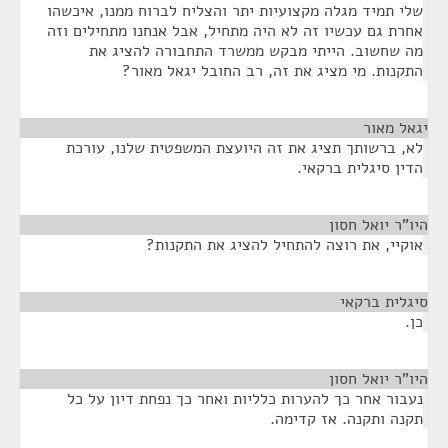
שלי תמיד מגלה מקצועיות יתר והצליח לברוח ממנו, איכשהו
אחרת גם עכשיו זה לא היה מתחיל, אבל אנחנו מתחילים וזה
מה שחשוב. הייתי מבקש ממשרד התחבורה להציג את
התקנות. מי מציג את זה, רב החובל יגאל מאור?
יגאל מאור
¶
לא, ברשותך תציג את זה היועצת המשפטית שלנו, עורכת
הדין סיגלית ברקאי.
היו"ר יואל חסון
¶
אוקיי, את רוצה להתחיל להציג את התקנות?
סיגלית ברקאי
¶
כן.
היו"ר יואל חסון
¶
נעבור אחר כך להערות כלליות ואחר כך נפחת דיון על כל
תקנה ותקנה. אז קדימה.