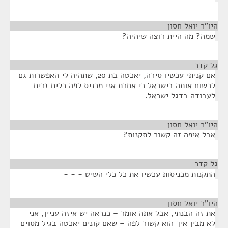
היו"ר יואל חסון
¶
שמה? מה היית רוצה שיהיה?
גל קדר
¶
אם קניתי עכשיו סירה, יאכטה בת 20, שתהיה לי האפשרות גם
לרשום אותה בישראל כי אחרת אני מכניס לפה כלים זרים
לעבודה בדגל ישראל.
היו"ר יואל חסון
¶
אבל איפה זה קשור לתקנות?
גל קדר
¶
התקנות מכניסות עכשיו את כל כלי השיט - - -
היו"ר יואל חסון
¶
את זה הבנתי, אבל אתה אומר – כנראה יש איזה עניין, אני
לא מבין איך הוא קשור לפה – שאם קונים יאכטה בגיל מסוים