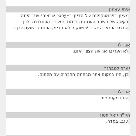
איתי עצמון
¶
מעיון בפרוטוקולים של הדיון ב-2005 שראיתי שזו היתה
בקשה של משרד האנרגיה בזמנו ממשרד התחבורה ולכן
הוכנס התנאי הזה. בפרוטוקול לא בדיוק התחדד הטעם לכך.
אבי לוי
¶
לא העריכו אז את הצפי היום.
יערה למברגר
¶
כן, היו במקום אחר מבחינת ההכרות עם התחום.
אבי לוי
¶
היו במקום אחר.
היו"ר יואל חסון
¶
טוב, בסדר.