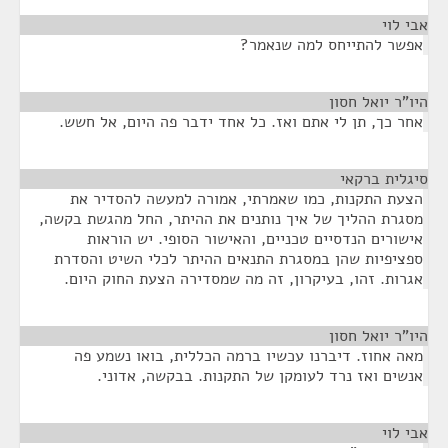
אבי לוי
¶
אפשר להתייחס למה שנאמר?
היו"ר יואל חסון
¶
אחר כך, תן לי אתם ואז. כל אחד ידבר פה היום, אל חשש.
סיגלית ברקאי
¶
הצעת התקנות, כמו שאמרתי, אמורה למעשה להסדיר את
מסגרת ההליך של איך נותנים את ההיתר, החל מהגשת בקשה,
אישורים הנדסיים טכניים, והאישור הסופי. יש הוראות
ספציפיות שהן במסגרת התנאים ההיתר לכלי השיט והסדרת
אגרות. זהו, בעיקרון, זה מה שמסדירה הצעת החוק היום.
היו"ר יואל חסון
¶
מאה אחוז. דיברנו עכשיו ברמה הכללית, בואו נשמע פה
אנשים ואז נרד לעומקן של התקנות. בבקשה, אדוני.
אבי לוי
¶