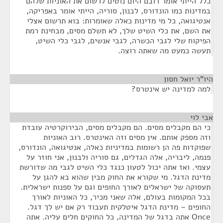
כלל הייתי אומר רובם היום נוטים לרשום את האוניות שלהם
במדינות כמו הונדורס, לבנון, סוריה, הייתי אומר באפריקה,
אנטיגואה, כל מי מדינות כאלה שאומרות: בוא תרשום אצלי
את השם, את כלי השיט שלך, לא תשלם מסים, מבחינת רמת
הפיקוח שלי לגבי הכשרה, לגבי אנשים, לגבי כלי השיט,
תעשה כמעט מה שאתה רוצה.
היו"ר יואל חסון
¶
למה למדינה יש אינטרס?
אבי לוי
¶
כי הם מקבלים מסים. הם מקבלים מסים, הבירוקרטיה עובדת
וזה מספק אותם. אין מסים וזה האינטרס. רוב האוניות
שפוקדות פה הן רשומות במדיניות כאלה, אנטיגואה, הונדורס,
פנמה, ליבריה, אלה הגדלים, גם סוריה ולבנון, אני חוזר על
עצמי. ואז אתה יכול לטעון כנגד כלי השיט לגבי מה שדורשת
מדינת הדגל. מי שקורא את החוק מבין שהוא בא להגן על
תעסוקה של ישראלים לאורך החופים וגם על ספנות ישראלית.
בכל המקומות בעולם, אלה שאני מכיר, כל האוניות לאורך
החופים – מדינת הדגל איטלקית תעבוד רק אם יש לך דגל.
Once אתה בדגל של המדינה, כל החוקים חלים עליה. אתה