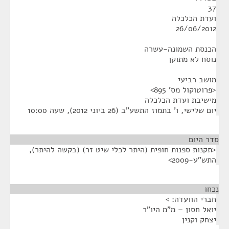
37
ועדת הכלכלה
26/06/2012
הכנסת השמונה-עשרה
נוסח לא מתוקן
מושב רביעי
<פרוטוקול מס' 895>
מישיבת ועדת הכלכלה
יום שלישי, ו' בתמוז התשע"ב (26 ביוני 2012), שעה 10:00
סדר היום
<תקנות ספנות חופית (היתר לכלי שיט זר) (בקשה להיתר),
התש"ע-2009>
נכחו
¶
חברי הוועדה: >
יואל חסון – מ"מ היו"ר
יצחק וקנין