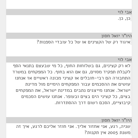
אבי לוי
¶
כן, כן.
היו"ר יואל חסון
¶
איגוד רק של הקצינים או של כל עובדי הספנות?
אבי לוי
¶
לא רק קצינים, גם בשלוחות החוף, כל מי שבעצם בתנאי הסף
לקבלת תפקיד מסוים, גם אם הוא בחוף. כל המפקחים במשרד
התחבורה הם רבי-חובלים או קציני מכונה ראשיים אז אנחנו
עושים את ההסכמים עבור המפקחים הימיים מול מדינת
ישראל. אנחנו מייצגים נתבים במדינת ישראל, את המפקחים
בצים, כל קציני הים בצים ובעופר. אנחנו עושים הסכמים
קיבוציים, הסכם רשום דרך ההסתדרות.
היו"ר יואל חסון
¶
שניה, רגע, אני אחזור אליך. אני חוזר אליכם לרגע, איך זה
משנת 2005 אין תקנות?