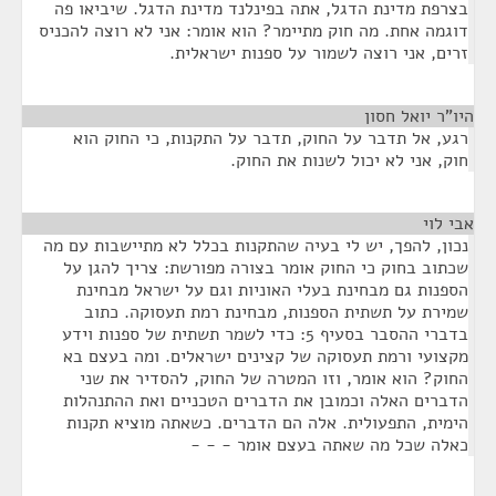
בצרפת מדינת הדגל, אתה בפינלנד מדינת הדגל. שיביאו פה
דוגמה אחת. מה חוק מתיימר? הוא אומר: אני לא רוצה להכניס
זרים, אני רוצה לשמור על ספנות ישראלית.
היו"ר יואל חסון
¶
רגע, אל תדבר על החוק, תדבר על התקנות, כי החוק הוא
חוק, אני לא יכול לשנות את החוק.
אבי לוי
¶
נכון, להפך, יש לי בעיה שהתקנות בכלל לא מתיישבות עם מה
שכתוב בחוק כי החוק אומר בצורה מפורשת: צריך להגן על
הספנות גם מבחינת בעלי האוניות וגם על ישראל מבחינת
שמירת על תשתית הספנות, מבחינת רמת תעסוקה. כתוב
בדברי ההסבר בסעיף 5: כדי לשמר תשתית של ספנות וידע
מקצועי ורמת תעסוקה של קצינים ישראלים. ומה בעצם בא
החוק? הוא אומר, וזו המטרה של החוק, להסדיר את שני
הדברים האלה וכמובן את הדברים הטכניים ואת ההתנהלות
הימית, התפעולית. אלה הם הדברים. כשאתה מוציא תקנות
כאלה שכל מה שאתה בעצם אומר - - -