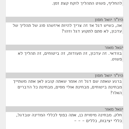
להחליף, פשוט התהליך לוקח קצת זמן.
היו"ר יואל חסון
¶
אה, כשיש דגל אז זה צריך להיות איזשהו סוג של תהליך של
עדכון, לא סתם לתקוע דגל וזהו?
יגאל מאור
¶
בוודאי. זה עדכון, זה תעודות, זה ביטוחים, זה תהליך לא
פשוט.
היו"ר יואל חסון
¶
ברגע שאתה שם דגל זה אומר שאתה קובע לאן אתה משתייך
מבחינת ביטוחים, מבחינת אולי מסים, מבחינת כל הדברים
האלו?
יגאל מאור
¶
חלק. מבחינה מיסוית כן, אתה כפוף לכללי המדינה שבדגל,
כללי יציבות, כללים - - -