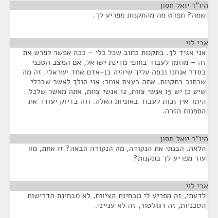
היו"ר יואל חסון
¶
שמה? תפרט מה מהתקנות מפריע לך.
אבי לוי
¶
אני אגיד לך. בתקנות כתוב שכל כלי – ככה אפשר לפרש את
זה – מוזמן לעבוד בחופי מדינת ישראל, אם המצב הטכני
בסדר אנחנו נכפה עליך שיהיה בן-אדם אחד ישראלי. זה מה
שכתוב בתקנות. אתה בעצם אומר: אני הולך לאשר שבכלי
שיט כן יש 15 אנשי צוות, 12 אנשי צוות, אתה מאשר שלכל
היתר אין זכות לעבוד באוניות האלה. וזה בדיוק יעודד את
הספנות הזרה.
היו"ר יואל חסון
¶
הלאה. הבנתי את הנקודה, מה הנקודה הבאה? זו אחת, מה
עוד מפריע לך בתקנות?
אבי לוי
¶
לדעתי, זה מפריע לי מבחינת הציוות, לא מבחינת הדרישות
הטכניות, זה רגולטור, זה לא ענייני.