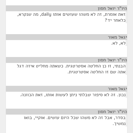
היו"ר יואל חסון
¶
זאת אומרת, זה לא משהו שעושים אותו daily, מה שנקרא,
כלאחר יד?
יגאל מאור
¶
לא, לא.
היו"ר יואל חסון
¶
הבנתי, זו כן החלטה אסטרטגית. כשאתה מחליט איזה דגל
אתה שם זו החלטה אסטרטגית.
יגאל מאור
¶
נכון. זה לא סיפור שבלתי ניתן לעשות אותו, זאת הכוונה.
היו"ר יואל חסון
¶
בסדר, אבל זה לא משהו שכל היום עושים. אוקיי, בואו
נמשיך.