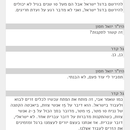
להירשם בדגל ישראל אבל הם מעל 10 שנים בגיל לא יכולים
להירשם בדגל ישראל, ואני לא מדבר רגע על ועדת חריגים.
היו"ר יואל חסון
¶
זה קשור לתקנות?
גל קדר
¶
כן, כן.
היו"ר יואל חסון
¶
תסביר לי עוד פעם, לא הבנתי.
גל קדר
¶
כמו שאמר אבי, זה פותח את הפתח עכשיו לכלים זרים לבוא
ולעבוד בישראל. הוא דיבר על 15 אנשי צוות, ביאכטה הקטנה
של נניח 10 מטר, 15 מטר, מדובר בסך הכול על 2-3 אנשי
צוות, כשהתקנות מדברות על דובר עברית אחד. לא ישראלי,
דובר עברית. אז אנחנו בעצם יורים לעצמנו ברגל ומזמינים
את הזרים לעבוד אצלנו.