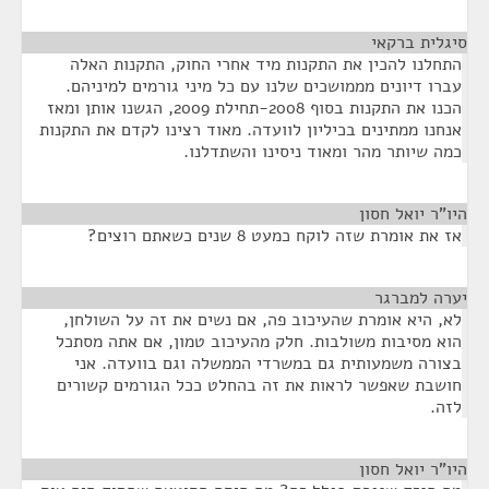
סיגלית ברקאי
¶
התחלנו להכין את התקנות מיד אחרי החוק, התקנות האלה
עברו דיונים מממושכים שלנו עם כל מיני גורמים למיניהם.
הכנו את התקנות בסוף 2008-תחילת 2009, הגשנו אותן ומאז
אנחנו ממתינים בכיליון לוועדה. מאוד רצינו לקדם את התקנות
כמה שיותר מהר ומאוד ניסינו והשתדלנו.
היו"ר יואל חסון
¶
אז את אומרת שזה לוקח כמעט 8 שנים כשאתם רוצים?
יערה למברגר
¶
לא, היא אומרת שהעיכוב פה, אם נשים את זה על השולחן,
הוא מסיבות משולבות. חלק מהעיכוב טמון, אם אתה מסתכל
בצורה משמעותית גם במשרדי הממשלה וגם בוועדה. אני
חושבת שאפשר לראות את זה בהחלט ככל הגורמים קשורים
לזה.
היו"ר יואל חסון
¶