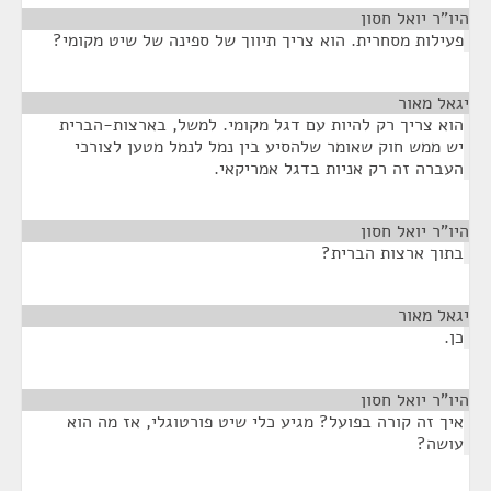
היו"ר יואל חסון
¶
פעילות מסחרית. הוא צריך תיווך של ספינה של שיט מקומי?
יגאל מאור
¶
הוא צריך רק להיות עם דגל מקומי. למשל, בארצות-הברית
יש ממש חוק שאומר שלהסיע בין נמל לנמל מטען לצורכי
העברה זה רק אניות בדגל אמריקאי.
היו"ר יואל חסון
¶
בתוך ארצות הברית?
יגאל מאור
¶
כן.
היו"ר יואל חסון
¶
איך זה קורה בפועל? מגיע כלי שיט פורטוגלי, אז מה הוא
עושה?