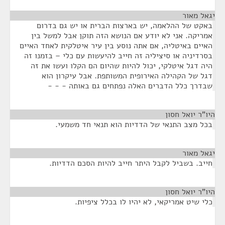
יגאל מאור
¶
באקט של ההלאמה, יש בארצות הברית או יש גם בדרום
אמריקה. אני לא יודע אם הנושא הזה תוקן אבל למשל בין
האיים באיטליה, אם אתה נוסע בין עיר איטלקית לאחד האיים
בסרדיניה או סיציליה זה חייב להיעשות עם כלי – בזמנו זה
היה דגל איטלקי, יכול להיות שהיום הם הקלו ועשו את זה
דגל של הקהילה האירופית המשותפת. אבל עיקרון הוא
שבדרך כלל הדברים האלה נפתחים גם באותה - - -
היו"ר יואל חסון
¶
בכל מצב התנאי של הדדיות הוא תנאי חד משמעי.
יגאל מאור
¶
חייב. בשביל לקבל היתר חייב להיות הסכם הדדיות.
היו"ר יואל חסון
¶
כלי שיט אמריקאי, לא יהיו לו בכלל ציפיות.