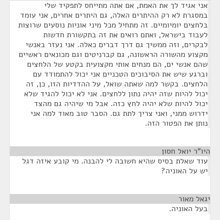
אני אגיד לך את האמת, אם אתה מתייחס לתפקיד שלי
במסגרת לא רק ההיתרים האלה, גם היתרים אחרים, אני עומד
בלחצים יומיומיים. זה מתחיל מכל מיני אוניות נוסעים שרוצות
לעבוד בישראל, ואתם רואים את זה בתקשורת חדשות
לבקרים, וזה ממשיך גם דרך דברים כאלה. אני נעזר באנשי
מקצוע מהשורה הראשונה, גם קברניטים וגם מכונאים ראשיים
שהם אנשי ים, הם מנחים אותי מקצועית בקטע של הלחצים
וברגע שיש את הסיבוכים הטכניים אני יכול להתמודד עם
הלחצים. בקשר למה שאתה שואל, על ההדדיות הזו, כן, זה
יכול להיות שזה יהיה נתון ללחצים. אני לא יכול להגיד שלא
יכול להיות שלא יהיה לחץ כזה. אבל מי שיהיה גם מהצד
ידרוש ממני, ואני צריך לתת גם. הסבר טוב מאוד למה אני
נותן את הפטור הזה.
היו"ר יואל חסון
¶
עוד שאלת בסיס שהיא חשובה לי להבנה. מי קובע איזה דגל
יש על האוניה?
יגאל מאור
¶
בעל האוניה.