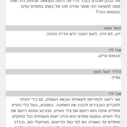
מה הנזק שנגרם בגלל זה? מה היתה התוצאה שהחוק היה אות
מתה למעשה וזה אומר שהיה סוג של כאוס בחופים שלנו
ובתחום הזה?
יגאל מאור
¶
יש, לא היה. לשון העבר היא עדיין ההווה.
אבי לוי
¶
הכאוס קיים.
היו"ר יואל חסון
¶
אליך.
אבי לוי
¶
אני רוצה להתייחס לשאלות שבאת ושאלת, גם כדי לעזור
לחברים הנכבדים להבין את התמונה. בספנות, בעל כלי השיט
מחליט איפה הוא רושם את כלי השיט. מהרגע שהוא רושם את
כלי השיט במקום מסוים הוא נהיה ישות משפטית וכל החוקים
שחלים על האוניה הם לפי נמל הרישום. משיקולי מס, ובדרך