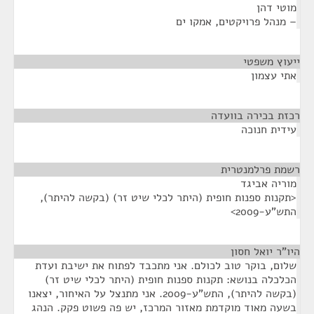
מוטי דהן
– מנהל פרויקטים, אמקו ים
ייעוץ משפטי
¶
אתי עצמון
רכזת בכירה בוועדה
¶
עידית חנוכה
רשמת פרלמנטרית
¶
מוריה אביגד
<תקנות ספנות חופית (היתר לכלי שיט זר) (בקשה להיתר),
התש"ע-2009>
היו"ר יואל חסון
¶
שלום, בוקר טוב לכולם. אני מתכבד לפתוח את ישיבת ועדת
הכלכלה בנושא: תקנות ספנות חופית (היתר לכלי שיט זר)
(בקשה להיתר), התש"ע-2009. אני מתנצל על האיחור, יצאנו
בשעה מאוד מוקדמת מאזור המרכז, יש פה פשוט פקק. הנהג