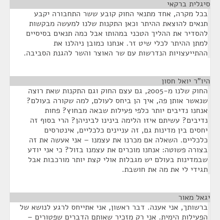
סיגלית ברקאי
¶
בכל מקרה, אחד מתנאי החוק קובע ששר התחבורה יקבע
תנאים להוצאת ההיתר וכאן התקנות שלנו למעשה מבקשות
להסדיר את ההליך הטכני במהותו אבל כמה תנאים בסיסיים
למתן ההיתר לכלי שיט זר. אנחנו כמובן ניהלנו את
ההתייעצויות הנדרשות עם שר האוצר והשר להגנת הסביבה.
היו"ר יואל חסון
¶
החוק שלנו מ-2005, גם עצם החוק וגם התקנות שאת רוצה
שנאשר אותן פה, איך הן ביחס לעולם, למה שקורה בעולם?
אנחנו נדיבים יותר כלפי פעילות שבאה מבחוץ? פחות
נדיבים? עשיתם איזו הלימה בינינו לביניהן? הרי בסוף זה
יחסים בין מדינות גם, זה עניינים כלכליים, אינטרסים
כלכליים. השאלה אם מכרנו את עצמנו – אני אעשה את זה
בצורה פשוטה: אנחנו מוכרים את עצמנו בזול? כי אני יודע
שבמדינות בעולם יש מגבלות אולי קצת יותר מורכבות אבל
תגידי לי את מה את חושבת.
יגאל מאור
¶
ברשותך, אני אענה. דבר ראשון, אני אתייחס לרגע לנושא של
הפעילות הימית. אני רק מזכיר שאותם הדברים שפטורים –