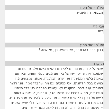
היו"ר יואל חסון
¶
הבנתי, זה העניין.
אבי לוי
¶
זהו.
היו"ר יואל חסון
¶
נדון בכך בהרחבה, אל חשש. כן, מי אתה?
גל קדר
¶
שמי גל קדר, מהפורום לקידום השיט בישראל. זה פורום
שמאגד את שייטי ישראל בין אם פנים כלפי עצמם ובין אם
באמת כלפי הממשלה או ועדת הכלכלה, אנחנו נמצאים פה
כמעט בכל הדיונים. אני מסכים עם מה שחברי אמר, אני רוצה
להוסיף עוד דבר. התקנות לא עושות הפרדה בין כלי השיט
הגדולים, מה שדיברו על נושא הגז, גוררות, אוניות שבאות
לישראל ובין כלי שיט קטנים. מה שעלול להיווצר מהמצב הזה
הוא שנכון להיום במשרד התחבורה הישראלי כלי שיט קטנים
– נעשה את ההפרדה, זה מתחת ל-24 מטר – שרוצים