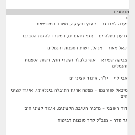
מוזמנים
¶
>
יערה למברגר - ייעוץ וחקיקה, משרד המשפטים
גדעון בטלהיים - אגף זיהום ים, המשרד להגנת הסביבה
יגאל מאור - מנהל, רשות הספנות והנמלים
צביקה שפירא - אגף כלכלה וקשרי חוץ, רשות הספנות
והנמלים
אבי לוי - יו"ר, איגוד קציני ים
מיכאל שוורצמן - מפקח ארגון התובלה בינלאומי, איגוד קציני
הים
דוד ראובני - מזכיר חטיבת הקצינים, איגוד קציני הים
גל קדר - מנכ"ל קדר סוכנות לביטוח