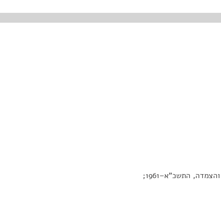
דה, התשכ"א–1961‏;