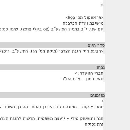
*
<פרוטוקול מס' 899>
מישיבת ועדת הכלכלה
יום שני, י"ב בתמוז התשע"ב (02 ביולי 2012), שעה 10:00
סדר היום
<הצעת חוק הגנת הצרכן (תיקון מס' 33), התשע"ב-2011>
נכחו
¶
חברי הוועדה: >
יואל חסון – מ"מ היו"ר
מוזמנים
¶
>
תמר פינקוס - ממונה הגנת הצרכן והסחר ההוגן, משרד 
חנה וינשטוק טירי - יועצת משפטית, הרשות להגנת הצר
והתעסוקה