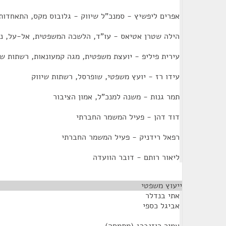
אפרים ליפשיץ - סמנכ"ל שיווק - גלובוס מקס, התאחדות 
הילה שטרן אטיאס - עו"ד, הלשכה המשפטית, אל-על, נצ
עירית פיליפ - יועצת משפטית, מגה קמעונאות, רשתות שי
עידו רז - יועץ משפטי, שופרסל, רשתות שיווק
תמר גנות - משנה למנכ"ל, אמון הציבור
דוד דהן - פעיל המשמר החברתי
רפאל רידניק - פעיל המשמר החברתי
ליאור רותם - דובר הוועדה
ייעוץ משפטי
¶
אתי בנדלר
אביגל כספי