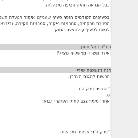
ככל הנראה תהיה אכיפה מינהלית.
בסעיפים הקודמים הוסף סעיף שעניינו איסור הפעלת השפ
הסמכת מפקחים, סמכויות פיקוח, סמכויות חקירה, וכיוצא
לגשת לסעיף 9 להצעת החוק.
היו"ר יואל חסון
¶
איזה משרד ממשלתי מציג?
חנה וינשטוק טירי
¶
הרשות להגנת הצרכן.
"הוספת פרק ה'1
9.
אחרי סעיף 22ב לחוק העיקרי יבוא:
"פרק ה'1: אכיפה מינהלית