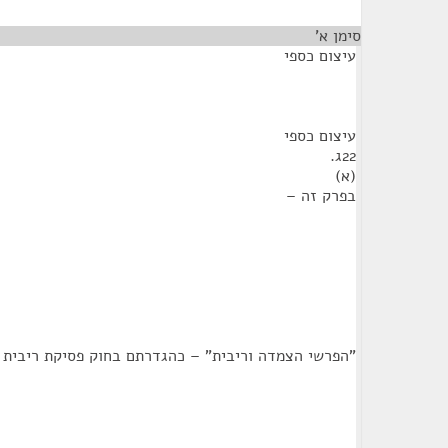
סימן א'
¶
עיצום כספי
עיצום כספי
22ג.
(א)
בפרק זה –
"הפרשי הצמדה וריבית" – כהגדרתם בחוק פסיקת ריבית והצמ