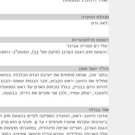
אמיר רוזנברג (מתמחה)
מנהלת הוועדה
¶
לאה ורון
רשמות פרלמנטריות
¶
טלי רם ומוריה אביגד
<הצעת חוק הגנת הצרכן (תיקון מס' 33), התשע"ב-2011>
היו"ר יואל חסון
¶
בוקר טוב. אנחנו פותחים את ישיבת ועדת הכלכלה בנושא
מחליף את היושב-ראש הקבוע, חבר הכנסת שאמה-הכהן – 
להיות היום בבניין, בגלל נוכחות הארון של ראש הממשל
לשעבר, יצחק שמיר, ולכן אני אקיים את הדיון. בבקשה.
אתי בנדלר
¶
אדוני היושב-ראש, הוועדה הספיקה לקיים בהצעת חוק זו
בישיבות שקדמו אושרו 
הגנת הצרכן, ועניינו אכיפה מינהלית, במסגרתו מוצעות 
חלף האכיפה הפלילית, שהיא עדיין תישאר אופציה בחוק 