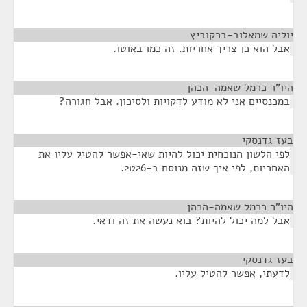
יוליה שמאלוב-ברקוביץ
¶
אבל הוא כן צריך אחריות. זה כמו באוטו.
היו"ר כרמל שאמה-הכהן
¶
במכנסיים אני לא מודע לדקויות ולסיכון. אבל חגורה?
בעז גדנסקי
¶
לפי הלשון הנוכחית יכול להיות שאי-אפשר להטיל עליו את
האחריות, לפי איך שזה מנוסח ב-26ט2.
היו"ר כרמל שאמה-הכהן
¶
אבל למה יכול להיות? בוא נעשה את זה ודאי.
בעז גדנסקי
¶
לדעתי, אפשר להטיל עליו.