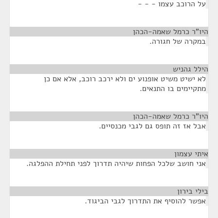
על הרוכב עצמו - - -
היו"ר כרמל שאמה-הכהן
¶
במקרה של חגורה.
הילל גהניש
¶
לא ישיט משיט אופנוע ים ולא ירכב רוכב, אלא אם כן
מתקיימים בו התנאים.
היו"ר כרמל שאמה-הכהן
¶
אבל אז זה תופס גם לגבי מכנסיים.
איתי עצמון
¶
אני חושב שלכל הפחות שיהיה תדרוך לפני תחילת ההפלגה.
בילי בירון
¶
אפשר להוסיף את התדרוך לגבי הביגוד.