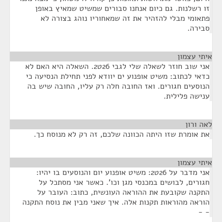
זו רשלנות. גם כיום אנחנו סבורים שמשיט שמאיץ באופן
פתאומי מבלי להזהיר את זה שמאחוריו נוהג בצורה לא
סבירה.
איתי עצמון
¶
אני שוב חוזר לשאלה שלי לגבי 26ט2. השאלה היא האם לא
כדאי לכתוב: משיט אופנוע ים יוודא לפני תחילת הנסיעה כי
הנוסעים חגורים. ואז החובה חלה רק עליו, החובה שיש בה
ענישה פלילית.
לאה ורון
¶
את אומרת שזו היתה הכוונה שלכם, זה רק לא מנוסח כך.
איתי עצמון
¶
אני מדבר על 26ט2: משיט אופנוע יום והנוסעים בו יהיו:
חגורים, לבושים במכנסי מגן וכו'. כאשר אני מסתכל על
התקנה שקובעת את ההוראה העונשית, כתוב: העובר על
הוראה מהוראות תקנות אלה. איך שאני מבין את נוסח התקנה
- -