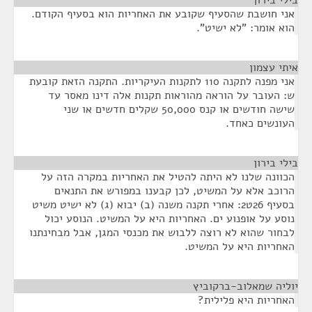
בילי בירון
¶
אני חושבת שהסעיף שקובע את האחריות הוא בסעיף הקודם.
הוא אומר: "לא ישיט".
איתי עצמון
¶
אני מפנה לתקנה 110 לתקנות העיקריות. התקנה הזאת קובעת
ש: העובר על הוראה מהוראות תקנות אלה דינו מאסר עד
שישה חודשים או קנס 50,000 שקלים חדשים או שני
העונשים כאחד.
בילי בירון
¶
הכוונה שלנו לא היתה להטיל את האחריות במקרה הזה על
הרוכב אלא על המשיט, לכן קבענו במפורש את התנאים
בסעיף 26ט2: אחרי תקנה משנה (ב) יבוא (ג) לא ישיט משיט
נוסע על אופנוע ים. האחריות היא על המשיט. הנוסע יכול
לבחור שהוא לא רוצה ללבוש את מכנסי המגן, אבל מבחינתנו
האחריות היא על המשיט.
יוליה שמאלוב-ברקוביץ
¶
האחריות היא פלילית?