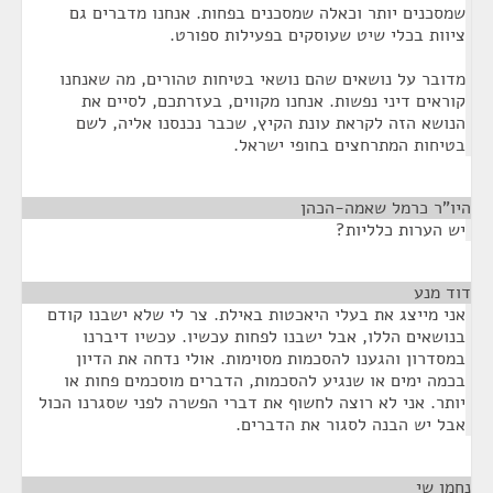
שמסכנים יותר וכאלה שמסכנים בפחות. אנחנו מדברים גם
ציוות בכלי שיט שעוסקים בפעילות ספורט.
מדובר על נושאים שהם נושאי בטיחות טהורים, מה שאנחנו
קוראים דיני נפשות. אנחנו מקווים, בעזרתכם, לסיים את
הנושא הזה לקראת עונת הקיץ, שכבר נכנסנו אליה, לשם
בטיחות המתרחצים בחופי ישראל.
היו"ר כרמל שאמה-הכהן
¶
יש הערות כלליות?
דוד מנע
¶
אני מייצג את בעלי היאכטות באילת. צר לי שלא ישבנו קודם
בנושאים הללו, אבל ישבנו לפחות עכשיו. עכשיו דיברנו
במסדרון והגענו להסכמות מסוימות. אולי נדחה את הדיון
בכמה ימים או שנגיע להסכמות, הדברים מוסכמים פחות או
יותר. אני לא רוצה לחשוף את דברי הפשרה לפני שסגרנו הכול
אבל יש הבנה לסגור את הדברים.
נחמן שי
¶