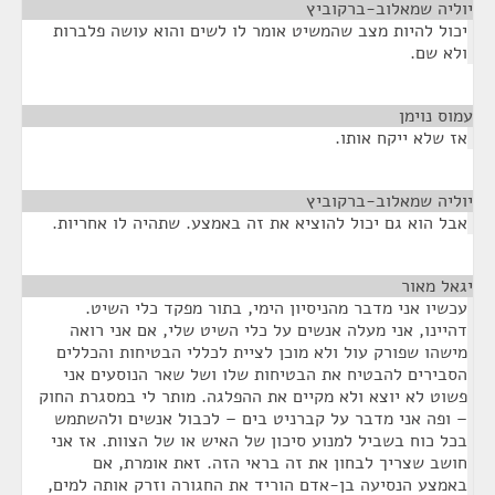
יוליה שמאלוב-ברקוביץ
¶
יכול להיות מצב שהמשיט אומר לו לשים והוא עושה פלברות
ולא שם.
עמוס נוימן
¶
אז שלא ייקח אותו.
יוליה שמאלוב-ברקוביץ
¶
אבל הוא גם יכול להוציא את זה באמצע. שתהיה לו אחריות.
יגאל מאור
¶
עכשיו אני מדבר מהניסיון הימי, בתור מפקד כלי השיט.
דהיינו, אני מעלה אנשים על כלי השיט שלי, אם אני רואה
מישהו שפורק עול ולא מוכן לציית לכללי הבטיחות והכללים
הסבירים להבטיח את הבטיחות שלו ושל שאר הנוסעים אני
פשוט לא יוצא ולא מקיים את ההפלגה. מותר לי במסגרת החוק
– ופה אני מדבר על קברניט בים – לכבול אנשים ולהשתמש
בכל כוח בשביל למנוע סיכון של האיש או של הצוות. אז אני
חושב שצריך לבחון את זה בראי הזה. זאת אומרת, אם
באמצע הנסיעה בן-אדם הוריד את החגורה וזרק אותה למים,