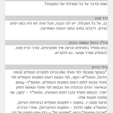
אתה מדבר על כל המכלול של התקנות?
דוד מנע
¶
כן, על כל המכלול. יש לנו הבנה, חבל שזה לא היה כמה ימים
קודם. דיברנו בחוץ בחצי השעה האחרונה.
היו"ר כרמל שאמה-הכהן
¶
בוא נתחיל בסעיפים ונראה איך מתקדמים, עורך הדין מנע.
להפסיק תמיד אפשר. נא להקריא.
בילי בירון
¶
"בתוקף סמכותי לפי סעיף 60(1)(יח) לפקודת הנמלים [נוסח
חדש], התשל"א–1971, לפי הצעת רשות הספנות והנמלים לפי
סעיף 32(א) לחוק רשות הספנות והנמלים, התשס"ד–2004
ובאישור ועדת הכלכלה של הכנסת לפי סעיף 21א(א) לחוק
יסוד: הכנסת וסעיף 2(ב) לחוק העונשין, התשל"ז – 1977, אני
מתקין תקנות אלה:
תיקון תקנה 1. בתקנה 1 לתקנות הנמלים (בטיחות השיט),
התשמ"ג-1982 (להלן - התקנות העיקריות), אחרי הגדרת
"ארבה שומטת" יבוא: "אופנוע ים" – כלי שיט המונע על ידי