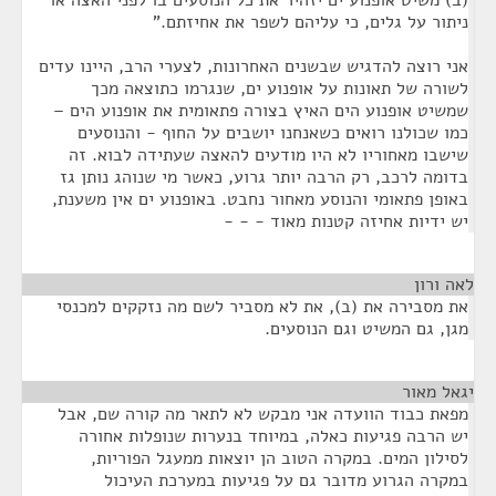
(ב) משיט אופנוע ים יזהיר את כל הנוסעים בו לפני האצה או
ניתור על גלים, כי עליהם לשפר את אחיזתם."
אני רוצה להדגיש שבשנים האחרונות, לצערי הרב, היינו עדים
לשורה של תאונות על אופנוע ים, שנגרמו כתוצאה מכך
שמשיט אופנוע הים האיץ בצורה פתאומית את אופנוע הים –
כמו שכולנו רואים כשאנחנו יושבים על החוף - והנוסעים
שישבו מאחוריו לא היו מודעים להאצה שעתידה לבוא. זה
בדומה לרכב, רק הרבה יותר גרוע, כאשר מי שנוהג נותן גז
באופן פתאומי והנוסע מאחור נחבט. באופנוע ים אין משענת,
יש ידיות אחיזה קטנות מאוד - - -
לאה ורון
¶
את מסבירה את (ב), את לא מסביר לשם מה נזקקים למכנסי
מגן, גם המשיט וגם הנוסעים.
יגאל מאור
¶
מפאת כבוד הוועדה אני מבקש לא לתאר מה קורה שם, אבל
יש הרבה פגיעות כאלה, במיוחד בנערות שנופלות אחורה
לסילון המים. במקרה הטוב הן יוצאות ממעגל הפוריות,
במקרה הגרוע מדובר גם על פגיעות במערכת העיכול