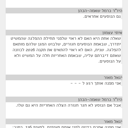
היו"ר כרמל שאמה-הכהן
¶
גם הנוסעים אחראים.
איתי עצמון
¶
שאלה אחת היא האם לא ראוי שלפני תחילת ההפלגה שהמשיט
יתדרך, שבאמת הנוסעים חגורים, שלבוש המגן שלהם מותאם
להפלגה. שנית, האם לא ראוי להתאים את תקנה 26ט2 לכוונה
שאתם דיברתם עליה, שבאמת האחריות חלה על המשיט ולא
על הנוסעים.
יגאל מאור
¶
אני מפנה אותך רגע ל - - -
היו"ר כרמל שאמה-הכהן
¶
אבל אם הנוסע לא חגר חגורה הצלה האחריות היא גם שלו.
יגאל מאור
¶
אני מפנה אתכם בדיוק לפני אותם סעיפים, לסעיף 26ז. כתוב: