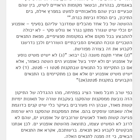
באגמים, בנהרות, ובשאר מקומות הראויים לשיט, בין שהם
טבעיים ובין שהם מלאכותיים למעט במפרץ אילת, בים
התיכון, בים המלח ובימת כנרת."'
ההשטה של כל אחד מהכלים שמדובר עליהם בסעיף – אופנוע
ים וכלי שיט שגורר מתקן נגרר או גולש סקי - לא יכולה
להתבצע בכל מקום אלא במקומות ספציפיים, מפאת התנאים
הטכניים ונוכח התנאים הסביבתיים השוררים ולכן נדרשנו
לקבוע את זה בצורה מפורשת.
"(2) אחרי תקנת משנה (ב) יבוא: "(ג) לא ישיט משיט נוסע
על אופנוע ים ולא יתיר בעל אופנוע הים השטה כאמור, אלא
אם כן התקיימו כל התנאים שבתקנות 26ט1 ו- 26ט2. (ד) לא
ישיט משיט אופנוע ים אלא אם כן מתקיימים בו התנאים
הקבועים בתקנות 26ט2(א2)"
כפי שרב חובל מאור הציג בפתיחה, מהו ההגדלה של התיקון
הזה נובעת ממסקנות שהסקנו בעקבות שורה של תאונות ימיות
קשות מאוד, שבהן היו מעורבים בעיקר כלי שיט קנים כדוגמת
אלה שאנחנו עוסקים בהם. אחת המסקנות שהסקנו היא שרמות
פגיעה קשות מאוד לאנשים שרוכבים על אופנוע ים, שהם לא
לרוב לא המשיט עצמו, כתוצאה מהשטת אופנוע ים. לכן אנחנו
מבקשים לקבוע כאן תנאים. ברשותכם, אקרא את התנאים
הבאים, כי זה מפנה לתנאים האלה.