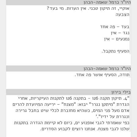
היו"ר כרמל שאמה-הכהן
¶
אוקיי, זה תיקון טכני. אין הערות. מי בעד?
הצבעה
בעד – פה אחד
נגד – אין
נמנעים – אין
הסעיף נתקבל.
היו"ר כרמל שאמה-הכהן
¶
תודה, הסעיף אושר פה אחד.
בילי בירון
¶
"4. תיקון תקנה 26ו - בתקנה 26ו לתקנות העיקריות, אחרי
הגדרת "מיתקן נגרר" יבוא: "מצנח" – יריעה המיועדת להרים
אדם מעל פני המים, כשהיא מחוברת לכלי שיט בחבל גרירה
ונגררת על ידיו".'
כפי שאמרתי לגבי אופנוע ים, כיום לא קיימת הגדרה בתקנות
שלנו לגבי מצנח. אנחנו רוצים לקבוע הסדרים.