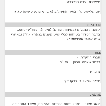
מישיבת ועדת הכלכלה
יום שלישי, ט"ו בסיון התשע"ב (5 ביוני 2012), שעה 13:30
סדר היום
<תקנות הנמלים (בטיחות השיט) (תיקון), התש"ע-2010,
בדבר הסדרי בטיחות לכלי שיט קטנים במפרץ אילת ובאזורי
שיט צפופי אוכלוסייה>
נכחו
¶
חברי הוועדה: >
כרמל שאמה-הכהן – היו"ר
נחמן שי
יוליה שמאלוב-ברקוביץ
מוזמנים
¶
>
יגאל מאור - מנהל רשות הספנות והנמלים, משרד התחבורה