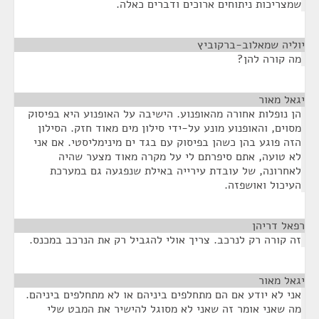
שמצריכות ניתוחים ארוכים ודברים כאלה.
יוליה שמאלוב-ברקוביץ
¶
מה קורה להן?
יגאל מאור
¶
הן נופלות אחורה מהאופנוע. הישיבה על האופנוע היא בפיסוק
מסוים, והאופנוע מונע על-ידי סילון מים מאוד חזק. הסילון
הזה פוגע בהן כשהן בפיסוק עם בגד ים מינימליסטי. אם אני
לא טועה, אתם סיפרתם לי על מקרה מאוד מצער שהיה
לאחרונה, של עובדת עירייה באילת שנפגעה גם במערכת
העיכול ואושפזה.
רפאל דריהן
¶
זה קורה רק לנרכב. צריך אולי להגביל רק את הנרכב במכנס.
יגאל מאור
¶
אני לא יודע אם הם מתחלפים ביניהם או לא מתחלפים ביניהם.
מה שאני אומר זה שאני לא מסוגל להישיר את המבט שלי