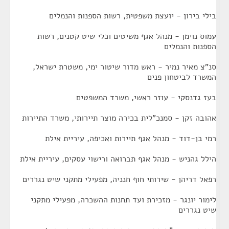
בילי בירון - יועצת משפטית, רשות הספנות והנמלים
עמוס נוימן - מנהל אגף משיטים וכלי שיט קטנים, רשות
הספנות והנמלים
סנ"צ מאיר נמיר - ראש מדור שיטור ימי, משטרת ישראל,
המשרד לביטחון פנים
בעז גדנסקי - עוזר ראשי, משרד המשפטים
אהובה זקן - סמנכ"לית בכירה מוצר תיירותי, משרד התיירות
רמי בן-דוד - מנהל אגף תיירות ואכיפה, עיריית אילת
הילל גהניש - מנהל אגף תברואה ורישוי עסקים, עיריית אילת
רפאל דריהן - שירותי חוף חנניה, מפעילי מתקני שיט נגררים
לימור יונגר - מזכירת ועד תחנות ההשכרה, מפעילי מתקני
שיט נגררים