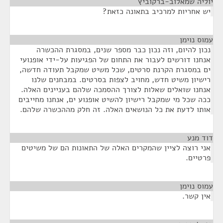
יוליה שמאלוב-ברקוביץ
¶
יש אחריות למרכיב בתאונה כזאת?
עמוס נוימן
¶
נכון להיום, וזה נכון כבר מספר שנים, במסגרת ההכשרה
אנחנו דורשים לעבור את התחום של הפגיעות על-ידי אופנועי
ים במסגרת הקרנת סרטים, שכל משיט שמקבל תעודה חדשה,
רישיון משיט חדש, מחויב לצפות בסרטים. במבחנים שלנו
אנחנו שואלים שאלות לצורך ההסמכה שלהם בעניינים האלה.
ככה שכל מי שמקבל רישיון להשיט אופנוע ים, אנחנו מחייבים
אותו לדעת את כל הנושאים האלה. זה חלק מההכשרה שלהם.
דוד מנע
¶
אני רוצה לציין שהמקרים האלה של התאונות הם של משיטים
פרטיים.
עמוס נוימן
¶
אין קשר.