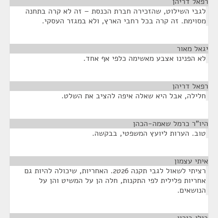
רפאל דריהן
¶
לגבי השילוט, שהזכירה חברת הכנסת – זה לא קרה בתחנה
מסוימת. זה קרה בכל רחבי הארץ, ולא במגזר העסקי.
יגאל מאור
¶
לא הפנינו אצבע מאשימה כלפי אף אחד.
רפאל דריהן
¶
חלילה, אבל היא שאלה איפה להציב את השלט.
היו"ר כרמל שאמה-הכהן
¶
טוב. הערות ליועץ המשפטי, בבקשה.
איתי עצמון
¶
רציתי לשאול לגבי תקנה 26ט2. האחריות, שיכולה להיות גם
אחריות פלילית לפי התקנות, חלה הן על המשיט והן על
הנושאים.