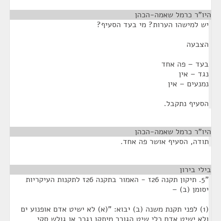
היו"ר כרמל שאמה-הכהן
¶
יש למישהו הערות? מי בעד הסעיף?
הצבעה
בעד – פה אחד
נגד – אין
נמנעים – אין
הסעיף נתקבל.
היו"ר כרמל שאמה-הכהן
¶
תודה, הסעיף אושר פה אחד.
בילי בירון
¶
"5. תיקון תקנה 26ז - האמור בתקנה 26ז לתקנות העיקריות
יסומן (ב) –
(1) לפני תקנת משנה (ב) יבוא: "(א) לא ישיט אדם אופנוע ים
ולא ישיט אדם כלי שיט הגורר מיתקן נגרר או גולש סקי