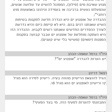
מנוע שאיבת מים (סילון), המסוגל להשיט עד שלושה אנשים,
שהפעלתו נעשית ברכיבה או בעמידה וניהוגו באמצעות מוט
רוחבי";
ההגדרה של אופנוע ים היא הגדרה חדשה לתקנות בטיחות
השיט שאנחנו דנים בהם. היא לא קיימת כיום והיא נדרשת
לצורך ההסדרים החדשים שאנחנו רוצים לקבוע. ההגדרה הזו
היא העתקה מוחלטת של אופנוע ים שכבר קבועה בתקנות
הספנות (ימאים) (משיטי כלי שיט קטנים).
היו"ר כרמל שאמה-הכהן
¶
יש הערות להגדרה "אופנוע ים"?
רפאל דריהן
¶
הגיל להוצאת הרישיון מהווה בעיה. רישיון לסירה הוא מגיל
17 ורישיון לאופנוע ים הוא מגיל 16.
היו"ר כרמל שאמה-הכהן
¶
התכוונתי להערות לסעיף הזה. מי בעד הסעיף?