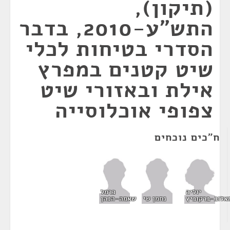
(תיקון),
התש"ע-2010, בדבר
הסדרי בטיחות לכלי
שיט קטנים במפרץ
אילת ובאזורי שיט
צפופי אוכלוסייה
ח"כים נוכחים
יוליה
כרמל
אלוב-ברקוביץ
נחמן שי
שאמה-הכהן