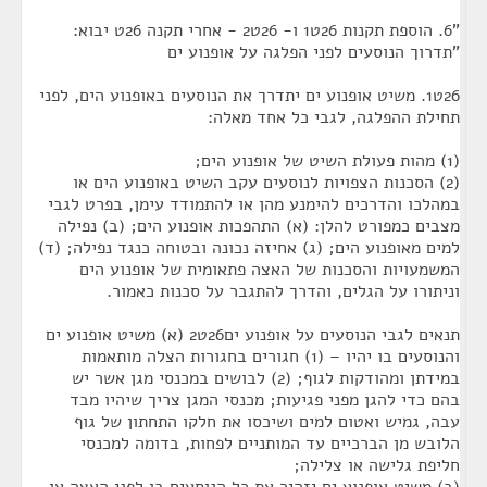
"6. הוספת תקנות 26ט1 ו- 26ט2 - אחרי תקנה 26ט יבוא:
"תדרוך הנוסעים לפני הפלגה על אופנוע ים
26ט1. משיט אופנוע ים יתדרך את הנוסעים באופנוע הים, לפני
תחילת ההפלגה, לגבי כל אחד מאלה:
(1) מהות פעולת השיט של אופנוע הים;
(2) הסכנות הצפויות לנוסעים עקב השיט באופנוע הים או
במהלכו והדרכים להימנע מהן או להתמודד עימן, בפרט לגבי
מצבים כמפורט להלן: (א) התהפכות אופנוע הים; (ב) נפילה
למים מאופנוע הים; (ג) אחיזה נכונה ובטוחה כנגד נפילה; (ד)
המשמעויות והסכנות של האצה פתאומית של אופנוע הים
וניתורו על הגלים, והדרך להתגבר על סכנות כאמור.
תנאים לגבי הנוסעים על אופנוע ים26ט2 (א) משיט אופנוע ים
והנוסעים בו יהיו – (1) חגורים בחגורות הצלה מותאמות
במידתן ומהודקות לגוף; (2) לבושים במכנסי מגן אשר יש
בהם כדי להגן מפני פגיעות; מכנסי המגן צריך שיהיו מבד
עבה, גמיש ואטום למים ושיכסו את חלקו התחתון של גוף
הלובש מן הברכיים עד המותניים לפחות, בדומה למכנסי
חליפת גלישה או צלילה;