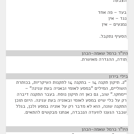
הצבעה
בעד – פה אחד
נגד – אין
נמנעים – אין
הסעיף נתקבל.
היו"ר כרמל שאמה-הכהן
¶
תודה, ההגדרה מאושרת.
בילי בירון
¶
"2. תיקון תקנה 14 - בתקנה 14 לתקנות העיקריות, בכותרת
השוליים, המילים "במסע לאומי ובאניה בעת עגינה" –
יימחקו." שוב, גם כאן זה תיקון נוסח. בעבר התקנה דיברה
רק על כלי שיט במסע לאומי ובאוניה בעת עגינה. היום תוכן
התקנה שונה, הוא לא מדבר רק על אוניה במסע ולכן, בגלל
שכבר הגענו לוועדה הנכבדה, אנחנו מבקשים להתאים.
היו"ר כרמל שאמה-הכהן
¶