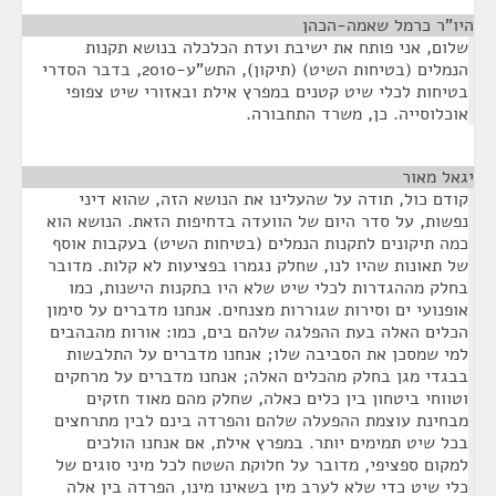
היו"ר כרמל שאמה-הכהן
¶
שלום, אני פותח את ישיבת ועדת הכלכלה בנושא תקנות
הנמלים (בטיחות השיט) (תיקון), התש"ע-2010, בדבר הסדרי
בטיחות לכלי שיט קטנים במפרץ אילת ובאזורי שיט צפופי
אוכלוסייה. כן, משרד התחבורה.
יגאל מאור
¶
קודם כול, תודה על שהעלינו את הנושא הזה, שהוא דיני
נפשות, על סדר היום של הוועדה בדחיפות הזאת. הנושא הוא
כמה תיקונים לתקנות הנמלים (בטיחות השיט) בעקבות אוסף
של תאונות שהיו לנו, שחלק נגמרו בפציעות לא קלות. מדובר
בחלק מההגדרות לכלי שיט שלא היו בתקנות הישנות, כמו
אופנועי ים וסירות שגוררות מצנחים. אנחנו מדברים על סימון
הכלים האלה בעת ההפלגה שלהם בים, כמו: אורות מהבהבים
למי שמסכן את הסביבה שלו; אנחנו מדברים על התלבשות
בבגדי מגן בחלק מהכלים האלה; אנחנו מדברים על מרחקים
וטווחי ביטחון בין כלים כאלה, שחלק מהם מאוד חזקים
מבחינת עוצמת ההפעלה שלהם והפרדה בינם לבין מתרחצים
בכל שיט תמימים יותר. במפרץ אילת, אם אנחנו הולכים
למקום ספציפי, מדובר על חלוקת השטח לכל מיני סוגים של
כלי שיט כדי שלא לערב מין בשאינו מינו, הפרדה בין אלה