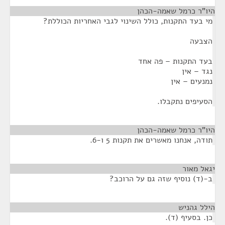
היו"ר כרמל שאמה-הכהן
¶
מי בעד התקנות, כולל השינוי לגבי האחריות הכוללת?
הצבעה
בעד התקנות – פה אחד
נגד – אין
נמנעים – אין
הסעיפים נתקבלו.
היו"ר כרמל שאמה-הכהן
¶
תודה, אנחנו מאשרים את תקנות 5 ו-6.
יגאל מאור
¶
ב-(ד) נוסיף שזה גם על הרוכב?
הילל גהניש
¶
כן. בסעיף (ד).