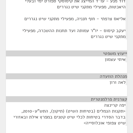
דוד מנע - עו"ד המייצג את קיסוסקי ספורט ימי ובעלי
היאכטות, מפעילי מתקני שיט נגררים
אליאס צרפתי - חוף חנניה, מפעילי מתקני שיט נגררים
יעקב קיסוס - יו"ר עמותה ועד תחנות ההשכרה, מפעילי
מתקני שיט נגררים
ייעוץ משפטי
¶
איתי עצמון
מנהלת הוועדה
¶
לאה ורון
קצרנית פרלמנטרית
¶
יפה קרינצה
<תקנות הנמלים (בטיחות השיט) (תיקון), התש"ע-2010,
בדבר הסדרי בטיחות לכלי שיט קטנים במפרץ אילת ובאזורי
שיט צפופי אוכלוסייה>