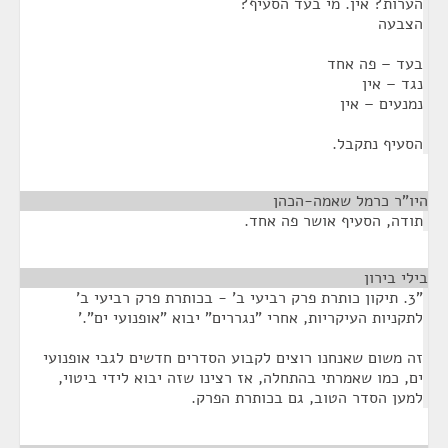
הערות? אין. מי בעד הסעיף?
הצבעה
בעד – פה אחד
נגד – אין
נמנעים – אין
הסעיף נתקבל.
היו"ר כרמל שאמה-הכהן
¶
תודה, הסעיף אושר פה אחד.
בילי בירון
¶
"3. תיקון כותרת פרק רביעי ב' - בכותרת פרק רביעי ב'
לתקניות העיקריות, אחרי "נגררים" יבוא "אופנועי ים".'
זה משום שאנחנו רוצים לקבוע הסדרים חדשים לגבי אופנועי
ים, כמו שאמרתי בהתחלה, אז רצינו שזה יבוא לידי ביטוי,
למען הסדר הטוב, גם בכותרת הפרק.