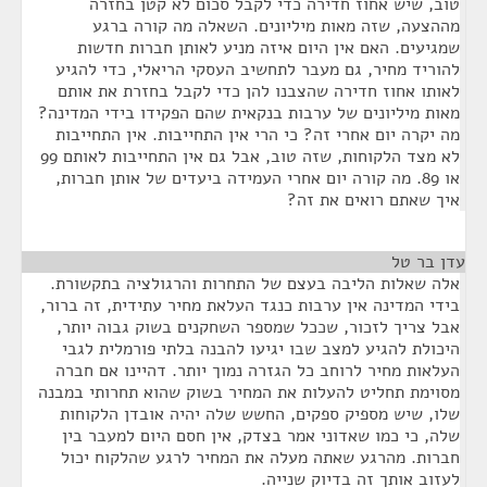
טוב, שיש אחוז חדירה כדי לקבל סכום לא קטן בחזרה
מההצעה, שזה מאות מיליונים. השאלה מה קורה ברגע
שמגיעים. האם אין היום איזה מניע לאותן חברות חדשות
להוריד מחיר, גם מעבר לתחשיב העסקי הריאלי, כדי להגיע
לאותו אחוז חדירה שהצבנו להן כדי לקבל בחזרת את אותם
מאות מיליונים של ערבות בנקאית שהם הפקידו בידי המדינה?
מה יקרה יום אחרי זה? כי הרי אין התחייבות. אין התחייבות
לא מצד הלקוחות, שזה טוב, אבל גם אין התחייבות לאותם 99
או 89. מה קורה יום אחרי העמידה ביעדים של אותן חברות,
איך שאתם רואים את זה?
עדן בר טל
¶
אלה שאלות הליבה בעצם של התחרות והרגולציה בתקשורת.
בידי המדינה אין ערבות כנגד העלאת מחיר עתידית, זה ברור,
אבל צריך לזכור, שככל שמספר השחקנים בשוק גבוה יותר,
היכולת להגיע למצב שבו יגיעו להבנה בלתי פורמלית לגבי
העלאות מחיר לרוחב כל הגזרה נמוך יותר. דהיינו אם חברה
מסוימת תחליט להעלות את המחיר בשוק שהוא תחרותי במבנה
שלו, שיש מספיק ספקים, החשש שלה יהיה אובדן הלקוחות
שלה, כי כמו שאדוני אמר בצדק, אין חסם היום למעבר בין
חברות. מהרגע שאתה מעלה את המחיר לרגע שהלקוח יכול
לעזוב אותך זה בדיוק שנייה.