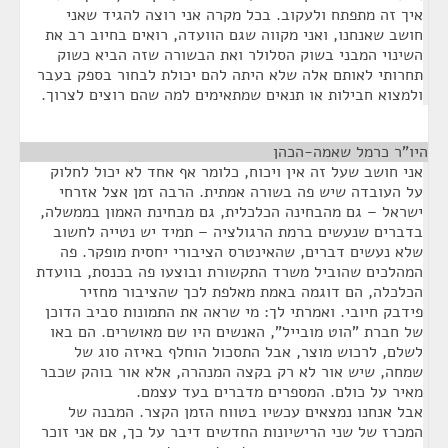
איך זה מתפתח ולעקוב. בכל מקרה אני רוצה להגיד שאני
חושב שאנחנו, ואני מקווה שגם הוועדה, רואים בחיוב רב את
השינוי המבני בשוק הסלולר ואת הבשורה שזה הביא כשוק
תחרותי לאותם אלה שלא היתה להם יכולת לבחור בספק בעבר
ולמצוא חבילות או תנאים שמתאימים למה שהם רוצים לצרוך.
היו"ר כרמל שאמה-הכהן
¶
אני חושב שעל זה אין ויכוח, כלומר אף אחד לא יכול לחלוק
על העובדה שיש פה בשורה אמתית. הרבה זמן אצל אזרחי
ישראל – גם מהבחינה הכלכלית, גם מבחינת האמון בממשלה,
בדברים שנעשים ברמת הרגולציה – תמיד יש נטייה לחשוב
שלא נעשים דברים, שהאינטרס הציבורי יחסית מופקר. פה
המהלכים שהוביל משרד התקשורת ובוצעו פה בכנסת, בוועדת
הכלכלה, הם דוגמה באמת מאלפת לכך שהציבור מחזיר
פידבק חיובי. ואמרתי לך: מי שראה את התמונות סביב הדוכן
של חברת "הוט מובייל", האנשים היו שם מאושרים. הם באו
לשלם, לרכוש מוצר, אבל התסכול הוחלף באיזה סוג של
שמחה, שיש אור לא רק בקצה המנהרה, אלא אור בוהק שכבר
מאיר על כולם. המספרים מדברים בעד עצמם.
אבל אנחנו נמצאים עכשיו בטווח הזמן הקצר. המבנה של
המכרז של שני הרישיונות החדשים דיבר על כך, אם אני זוכר