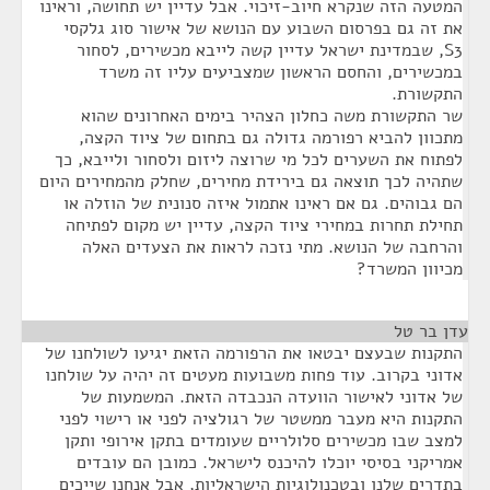
המטעה הזה שנקרא חיוב-זיכוי. אבל עדיין יש תחושה, וראינו
את זה גם בפרסום השבוע עם הנושא של אישור סוג גלקסי
S3, שבמדינת ישראל עדיין קשה לייבא מכשירים, לסחור
במכשירים, והחסם הראשון שמצביעים עליו זה משרד
התקשורת.
שר התקשורת משה כחלון הצהיר בימים האחרונים שהוא
מתכוון להביא רפורמה גדולה גם בתחום של ציוד הקצה,
לפתוח את השערים לכל מי שרוצה ליזום ולסחור ולייבא, כך
שתהיה לכך תוצאה גם בירידת מחירים, שחלק מהמחירים היום
הם גבוהים. גם אם ראינו אתמול איזה סנונית של הוזלה או
תחילת תחרות במחירי ציוד הקצה, עדיין יש מקום לפתיחה
והרחבה של הנושא. מתי נזכה לראות את הצעדים האלה
מכיוון המשרד?
עדן בר טל
¶
התקנות שבעצם יבטאו את הרפורמה הזאת יגיעו לשולחנו של
אדוני בקרוב. עוד פחות משבועות מעטים זה יהיה על שולחנו
של אדוני לאישור הוועדה הנכבדה הזאת. המשמעות של
התקנות היא מעבר ממשטר של רגולציה לפני או רישוי לפני
למצב שבו מכשירים סלולריים שעומדים בתקן אירופי ותקן
אמריקני בסיסי יוכלו להיכנס לישראל. כמובן הם עובדים
בתדרים שלנו ובטכנולוגיות הישראליות, אבל אנחנו שייכים