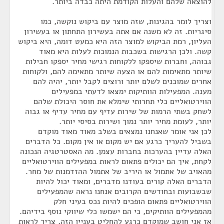
להוצאה שלהם והעלות הקודמת היתה כבדה ביותר.
וצריך לומר בהגינות, שזה מוצר עם ביקוש נוקשה, כמו
סיגריות. זה לא משנה אם אתה בעשירון התחתון או בעשירון
העליון, רמת הביקוש למוצר הזה היא כמעט דומה, היא ביקוש
קשה. ולכן הרגישות בשכבות הנמוכות לעלות היא מאוד
גבוהה, וחברות שיספקו ללקוחות רגישי מחיר יספקו חבילות
שיותר מתאימות להם או הצעה שיותר מתאימה להם, ולקוחות
אחרים שמוכנים לשלם יותר ורוצים לקבל יותר, יהיה להם
מענה. המפעילות הוותיקות ימצאו לדעתי במפעילים
הווירטואליים כלי תחרותי שימלא את חוסר היכולת שלהם
לשחק בשתי הרמות של שירות עדיף עם מחיר עדיף או גבוה
יותר, לעומת מחיר יותר נמוך ושירות בסיסי יותר.
לכן אני אומר שאנחנו נמצאים בשלב מאוד מאוד מוקדם
בשביל להעריך כרגע אם יש מקום או אין מקום. כל הדברים
האלה עדיין בהערכות בחברות עצמן. מה האסטרטגיה הנכונה
לקחת, איך הם יכולים פתאום לראות במפעילים הווירטואליים
מהאויב של אתמול או היריב של אתמול ההזדמנות של מחר.
הדברים האלה קורים בעודנו מדברים, ומאוד יכול להיות
שבשבועות ובחודשים הקרובים אנחנו נראה שהמפעילים
הווירטואליים פתאום הופכים להיות נכס בעיני חלק
מהמפעילים הוותיקים, כי הם ישמשו כלי שיווקי נוסף בידיהם.
אז אני חושב שמוקדם כרגע להחליט בעניין הזה, צריך לראות