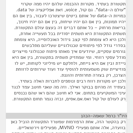
תקשורת בעתיד. מקורות ההכנסה שלהם יהיו ממה שקרוי
"עולם ה-data". גם קול, voice, זאת אפליקציה של data.
כמויות ה-data של אותם ביטים שיצטרכו לעבור, בין אם הם
יהיו תמונות, בין אם הם יהיו שיחות, בין אם הם יהיו חינוך,
בריאות מרחוק – כל אותם דברים זה בעצם עולם התקשורת.
תשתית התקשורת היא תשתית יסודית בכל תעשייה אחרת,
ולכן היא לא צומחת לפי קצב גידול האוכלוסייה, היא צומחת
בסדרי גודל לפי פיתוחים טכנולוגיים שעליהם מתלבשים
גורמים עסקיים, שיודעים איך מאותו פיתוח טכנולוגי מייצרים
מודל עסקי רווחי. ומי שמחזיק תשתית בתקשורת, בין אם היא
ניידת ובין אם היא נייחת, ולחלקם יש מיליוני לקוחות, יש לו
פוזיציית שוק משמעותית להוסיף עוד ועוד שירותים לרווחת
הצרכן, רק בצורה תחרותית והוגנת.
ולכן יש מקורות רווח רבים ונוספים לחברות האלה בעתיד.
בעתיד זה מהיום בבוקר ואילך. וזה מה שאני חושב עמד לנגד
עיני המשקיעים בתחום. אני לא חושב שהם ראו שהם נכנסים
רק לעולם של קול ואס.אם.אסים, ובזה נגמר תחום התקשורת.
היו"ר כרמל שאמה-הכהן
¶
רק בהקשר הזה, אחת הרפורמות שמשרד התקשורת הוביל כאן
בוועדה, אלה אותם מפעילי MVNO, מפעילים וירטואליים.