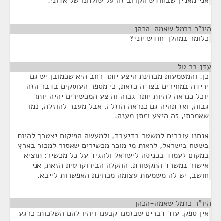
אני מאמין שבחודש הקרוב זה על שולחנו של אדוני.
היו"ר כרמל שאמה-הכהן
¶
כלומר במהלך חודש יוני?
עדן בר טל
¶
כן. והמשמעות מבחינת היצע יותר רחב היא שכמובן יש גם
ירידה במחירים בצורה כזאת, כי מספר העוסקים בדבר הזה
יוכל כנראה להיות יותר גבוה והיצע המכשירים יהיה יותר
גבוה, ואז תהיה גם כנראה הוזלה. אבל מעבר להוזלה, כמו
שאמרתי, זה היצע ומתן מענה.
אנחנו עוברים למשטר בדיעבד, ולמעשה הפיקוח יצטרך להיות
בשטח בישראל, לראות מי מוכר מכשירים שאסור למכור בארץ
במקום לעמוד בכניסה לישראל ולהגיד על כל מכשיר: תוציא
אישור במשרד התקשורת. ההקלה הבירוקרטית הזאת, אני
חושב, יש לה משמעות עצומה מבחינת האפשרות לייבא.
היו"ר כרמל שאמה-הכהן
¶
אין ספק. עוד דברים שבזמנו קבענו ויהיו להם השלכות: כרגע