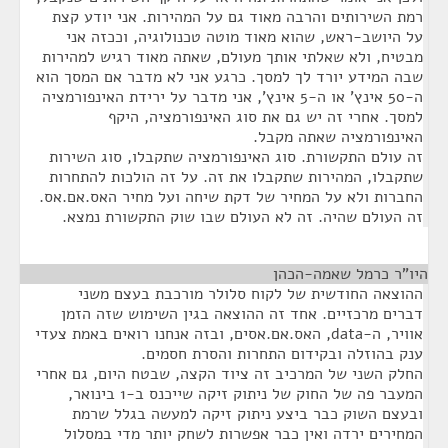
רמת השירותים והרבה מאוד גם על המהירות. אני יודע קצת
על היושב-ראש, שהוא מאוד מוטה טכנולוגיה, וככזה אני
מבטיח, ולא שאלתי אותך מעולם, שאתה מאוד רגיש למהירות
שבה המידע יורד לך למסך. כרגע אני לא מדבר אם המסך הוא
ה-50 אינץ' או ה-5 אינץ', אני מדבר על ירידת האינפורמציה
למסך. אחרי זה יש גם את סוג האינפורמציה, היקף
האינפורמציה שאתה מקבל.
זה עולם התקשורת. סוג האינפורמציה שתקבלו, סוג השירות
שתקבלו, המהירות שתקבלו את זה. על זה הולכות להתחרות
החברות ולא על המחיר של דקת שיחה ועל מחיר האס.אם.אס.
זה העולם שהיה. זה לא העולם שבו שוק התקשורת נמצא.
היו"ר כרמל שאמה-הכהן
¶
ההוצאה החודשית של לקוח סלולר מורכבת בעצם משני
דברים מרכזיים. אחד זה ההוצאה בגין השימוש שזה הזמן
אוויר, ה-data, האס.אם.אסים, ובזה אנחנו רואים באמת צעדי
ענק בהוזלה ובקידום התחרות והסרת חסמים.
החלק השני של המרכיב זה ציוד הקצה, שבטח היום, גם אחרי
המעבר פה של החוק של ניתוק זיקה שייכנס ב-1 בינואר,
ובעצם השוק כבר ביצע ניתוק זיקה למעשה בגלל שרמת
המחירים ירדה ואין כבר אפשרות לשחק יותר מדי במסלול