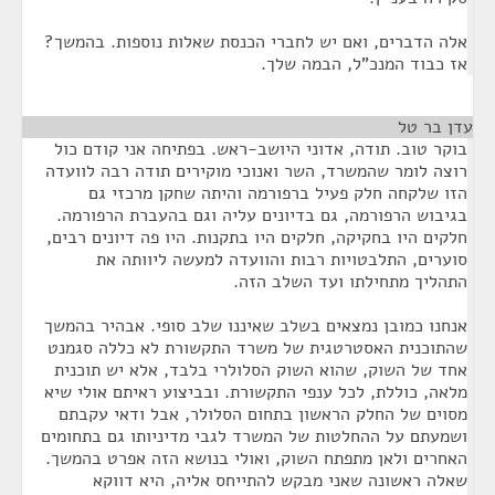
אלה הדברים, ואם יש לחברי הכנסת שאלות נוספות. בהמשך?
אז כבוד המנכ"ל, הבמה שלך.
עדן בר טל
¶
בוקר טוב. תודה, אדוני היושב-ראש. בפתיחה אני קודם כול
רוצה לומר שהמשרד, השר ואנוכי מוקירים תודה רבה לוועדה
הזו שלקחה חלק פעיל ברפורמה והיתה שחקן מרכזי גם
בגיבוש הרפורמה, גם בדיונים עליה וגם בהעברת הרפורמה.
חלקים היו בחקיקה, חלקים היו בתקנות. היו פה דיונים רבים,
סוערים, התלבטויות רבות והוועדה למעשה ליוותה את
התהליך מתחילתו ועד השלב הזה.
אנחנו כמובן נמצאים בשלב שאיננו שלב סופי. אבהיר בהמשך
שהתוכנית האסטרטגית של משרד התקשורת לא כללה סגמנט
אחד של השוק, שהוא השוק הסלולרי בלבד, אלא יש תוכנית
מלאה, כוללת, לכל ענפי התקשורת. ובביצוע ראיתם אולי שיא
מסוים של החלק הראשון בתחום הסלולר, אבל ודאי עקבתם
ושמעתם על ההחלטות של המשרד לגבי מדיניותו גם בתחומים
האחרים ולאן מתפתח השוק, ואולי בנושא הזה אפרט בהמשך.
שאלה ראשונה שאני מבקש להתייחס אליה, היא דווקא