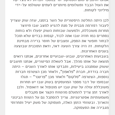
את העול הכבד ותשלומים מיותרים לעתים ששולמו על-ידי
מיליוני לקוחות.
לכן היתה החלטה היסטורית של השר בזמנו, שזה שוק שצריך
לעבור רפורמה מבנית על מנת להגיע למצב שבו תיווצר
תחרות משוכללת, ולמעשה שכוחות השוק יפעלו ולא כוחות
נסתרים כמו חוזה שבו אתה לכוד, קנסות כבדים שלא תוכל
לבחור חופשי את הספק, ומצבים של חוסר ברירה מבחינת
הלקוחות. זה היה צורך השעה דאז, וזאת התוכנית שבוצעה
בשנים האחרונות.
בשבועות האחרונים, שבוע-שבועיים אחרונים, אנחנו רואים
תוצאה של אותו מהלך. אבל לשאלת הפיטורים, אנחנו חושבים
ששוק שמתנהג ביעילות, ותבדקו אותו לאורך השנים – היתה
חברה בודדת, חברת "פלאפון", ולאחר מכן הצטרפו חברות
נוספות, הצטרפה "סלקום" ולאחר מכן "פרטנר" – תגלו
שבסופו של דבר מספר המועסקים בשוק שבו יש תחרות
משוכללת עולה על שוק שבו יש מונופול או דואופול. ולכן
לאורך זמן צריך להתעלם מהטווח הקצר אם מקבלים
משמעותיות אסטרטגיות. צריך להסתכל גם על הטווח הבינוני
והארוך. ובטווחי הזמן האלה, תעסוקה של משק יעיל ותחרותי
מגבירה את התעסוקה.