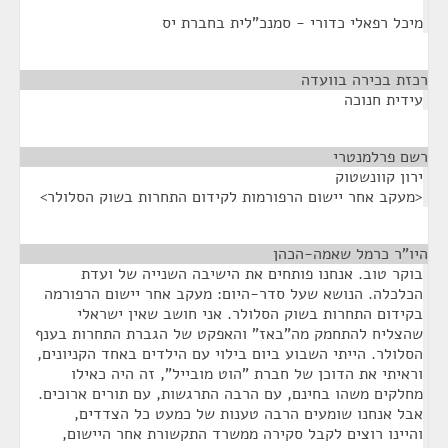
מיכל רפאלי כדורי - סמנכ"לית בחברת יס
רכזת בכירה בוועדה
¶
עידית חנוכה
רשם פרלמנטרי
¶
ירון קוונשטוק
<מעקב אחר יישום הרפורמות לקידום התחרות בשוק הסלולר>
היו"ר כרמל שאמה-הכהן
¶
בוקר טוב. אנחנו פותחים את הישיבה השנייה של ועדת
הכלכלה. הנושא שעל סדר-היום: מעקב אחר יישום הרפורמה
בקידום התחרות בשוק הסלולר. אני חושב שאין ישראלי
שהצליח להתחמק מה"באז" והאפקט של הגברת התחרות בענף
הסלולר. הייתי השבוע ביום בילוי עם הילדים באחד הקניונים,
וראיתי את הדוכן של חברת "הוט מובייל", זה היה כאילו
מחלקים משהו בחינם, עם הרבה התרגשות, עם תורים ארוכים.
אבל אנחנו שומעים הרבה טענות של כמעט כל הצדדים,
והיינו רוצים לקבל סקירה ממשרד התקשורת אחר היישום,