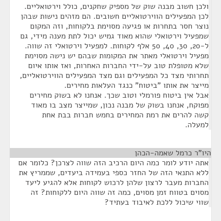
ולכן חשוב מבנה שוק של מספיק שחקנים, כולל וירטואליים.
לכן המפעילים הווירטואליים חשובים. הם מזהים נישות שבהן
נוצר חסר בתחרות או פגיעה מסוימת בלקוחות, וזה המקום
שמפעיל וירטואלי שהוא מאוד גמיש יכול לתת מענה מידי, גם
ל-20, 30, 40, 50 אלף לקוחות. למפעיל וירטואלי זה שווה.
מפעיל וירטואלי מאתר את המקומות שבהם יש נישה מסוימת
שלא מטופלת טוב על-ידי החברות האחרות, ואז אותו איום
תחרותי מצד כל המפעילים וגם מצד המפעילים הווירטואליים,
מייצר את אותו "ביטוח" כנגד העלאות מחירים.
אבל אין ביטוח פורמלי וטוב שכך. אנחנו לא בשוק מחירים
מפוקח, אנחנו בשוק של מבנה נכון, שמייצר מצב בו מאוד
קשה להרים את רמת המחירים בחמש חברות בבת אחת
למעלה.
היו"ר כרמל שאמה-הכהן
¶
אתה יודע לומר כמה היום הרכיב הזה שווה לצרכן? כלומר אם
ללא התנאי הזה של החזר כספי בעמידה ביעדים, שממריץ את
החברות מעבר לרצון שלהן לרכוש לקוחות אלא להגיע ליעד
מסוים בטווח זמן מסוים, כמה זה שווה היום ללקוחות? זה
שווי שיכול ללכת לאיבוד בעתיד?