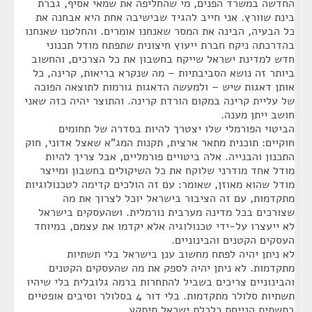
החדשה במשרד הפנים, מי שהחליפה את שמאי אסיף, גברת
בינת שוורץ. אני חייב להגיד שבישיבה אחת היא אבחנה את
כל הבעיה, הבינה את המסר שאנחנו אומרים. והחלטנו שאנחנו
בהדרכתה ניקח חברת ייעוץ חיצונית שתפתח מודל תכנוני
חדש למדינת ישראל שייקח בחשבון את כל הצרכים, והחשוב
ביותר זה נושא הסביבתיות – מה שנקרא בריאות, קרינה, כל
אותן דאגות שיש – ולמעשה הדאגות גורמות לתוצאה הפוכה
של עליית קרינה במקום הורדת קרינה. והתוצר יהיה כזה שאני
חושב ייתן מענה.
הביטוי הפורמלי שלו יצטרך להיות בסדרה של תחומים
חוקיים: תוכנית מתאר ארצית, תקנות המג"א שאצל אדוני, חוק
התכנון והבנייה. אלה ביטויים פורמליים, אבל צריך להיות
מודל אחד מודרני שלוקח את כל השיקולים בחשבון ומייצר
מודל שהוא מאוזן, שאומר: עם זה הולכים קדימה לטכנולוגיות
מתקדמות, עם זה הציבור בישראל יוכל לצרוך את מה
שצורכים בכל מדינה מערבית נורמלית. ושהעסקים בישראל
לא ייעצרו על-ידי טכנולוגיה אלא יקדמו את עצמם, במיוחד
העסקים הקטנים והבינוניים.
לא ניתן יהיה לפתח מחשוב ענן בישראל בלי תשתיות
מתקדמות. לא ניתן יהיה לספק את מה שהעסקים הקטנים
והבינוניים צריכים בשביל להתחרות ברמה גלובלית בלי שיהיו
תשתיות סלולר מתקדמות. בלי דור 4 בסלולר וסיבים אופטיים
בתשתית הנייחת כלכלת ישראל תיתקע.