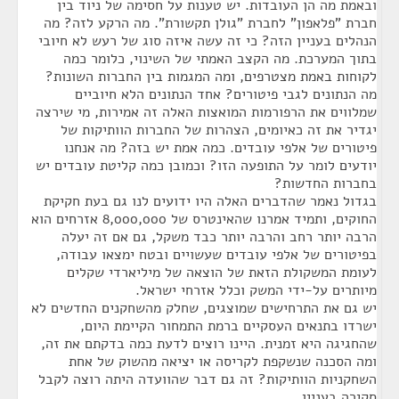
ובאמת מה הן העובדות. יש טענות על חסימה של ניוד בין
חברת "פלאפון" לחברת "גולן תקשורת". מה הרקע לזה? מה
הנהלים בעניין הזה? כי זה עשה איזה סוג של רעש לא חיובי
בתוך המערכת. מה הקצב האמתי של השינוי, כלומר כמה
לקוחות באמת מצטרפים, ומה המגמות בין החברות השונות?
מה הנתונים לגבי פיטורים? אחד הנתונים הלא חיוביים
שמלווים את הרפורמות המואצות האלה זה אמירות, מי שירצה
יגדיר את זה כאיומים, הצהרות של החברות הוותיקות של
פיטורים של אלפי עובדים. כמה אמת יש בזה? מה אנחנו
יודעים לומר על התופעה הזו? וכמובן כמה קליטת עובדים יש
בחברות החדשות?
בגדול נאמר שהדברים האלה היו ידועים לנו גם בעת חקיקת
החוקים, ותמיד אמרנו שהאינטרס של 8,000,000 אזרחים הוא
הרבה יותר רחב והרבה יותר כבד משקל, גם אם זה יעלה
בפיטורים של אלפי עובדים שעשויים ובטח ימצאו עבודה,
לעומת המשקולת הזאת של הוצאה של מיליארדי שקלים
מיותרים על-ידי המשק וכלל אזרחי ישראל.
יש גם את התרחישים שמוצגים, שחלק מהשחקנים החדשים לא
ישרדו בתנאים העסקיים ברמת התמחור הקיימת היום,
שהחגיגה היא זמנית. היינו רוצים לדעת כמה בדקתם את זה,
ומה הסכנה שנשקפת לקריסה או יציאה מהשוק של אחת
השחקניות הוותיקות? זה גם דבר שהוועדה היתה רוצה לקבל
סקירה בעניין.