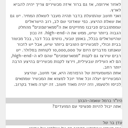
לאזור אירופה, אז גם ברור איזה מכשירים צריך יהיה להביא
לארץ.
ואני חושב שהתועלת בדבר תהיה מעבר לשאלת המחיר. יש גם
את שאלת ההיצע. כפי שאדוני שם לב, רוב הישראלים
שמסתובבים סביבנו מחזיקים את ה"סמארטפונים" מהחלק
הגבוה ביותר שיש, ממש את ה-high-end. זה נכון
שהישראלים בכלל, באופן טבעי, נוטים בכל דבר, בכל מכשור
בבית וכולי, למכשירים הטובים ביותר שיש, אבל יש לזכור
שאנחנו מדברים היום על 10,000,000 לקוחות בסלולר. יש
רבים שירצו גם לקנות "סמארטפונים" שהם לא ה-high-end,
הם לא העילית שבעילית, וירצו לקנות מכשירים בהיצע הרבה
יותר רחב.
אחת המשמעויות של הרפורמה היא, אני חושב, שהיצע
המכשירים יעלה וכל אחד יוכל למצוא את המכשיר שמתאים
לכיסו ולטעמו, וזה יהיה מאוד חשוב. זה יקרה מאוד בקרוב.
היו"ר כרמל שאמה-הכהן
¶
אתה יכול להיות ספציפי עם המועדים?
עדן בר טל
¶