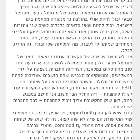
בבוקר או כמה יפתחו חנויות נעליים או חנויות אחרות. צריך
להבין שבשביל להגיע להחלטה שיהיה פה שוק סגור צריך
להסתכל אם אנחנו נמצאים במצב של מונופול טבעי. מונופול
טבעי יכול להיות אולי בהולכת גז מנקודה מסוימת בים
לישראל. יכול להיות שאין כדאיות כלכלית לשים שני צינורות
כאלה, ולכן יהיה שחקן אחד והוא יהיה מונופול ויפוקח על-ידי
רגולטור מסוים, וגם הוועדה הזאת תסתכל עליו, מהו טווח
המחירים שמותר לו לעבוד, מה העלויות שלו וכולי. זה החריג
לכלל.
אני לא חושב שבשוק של תקשורת אנחנו נמצאים במצב של
מונופול טבעי. ולכן אסור לממשלה לחשוב שהיא יודעת יותר
טוב מהעוסקים במלאכה. ושרידות החברות נשפטת על-ידי
המשקיעים, והמשקיעים הצביעו שהם חושבים שצריכות להיות
חמש חברות סלולר. וכשהם הסתכלו כנראה על שיעורי ה-
EBIT, הרווחיות ומקור הרווחים, וראו לאן שוק התקשורת עוד
יש לו להתפתח – וזה החלק הכי חשוב אני חושב במפגש
היום, לאן שוק התקשורת צריך ויכול להתפתח – לכל החברות
יש בשורה.
ברור שיש להן פה opportunity, יש אופק כלכלי, כי מאפייני
שוק התקשורת הם שזה לא שוק קפוא. זה לא שוק של שיחות
ואס.אם.אסים. אלה מוצרי commodity, מוצרי צריכה
המוניים כמו לחם אחיד שעדיין גובים עליהם כסף אבל זה
הולך ונשחק, זה לא מקור ההכנסה העיקרי של חברות