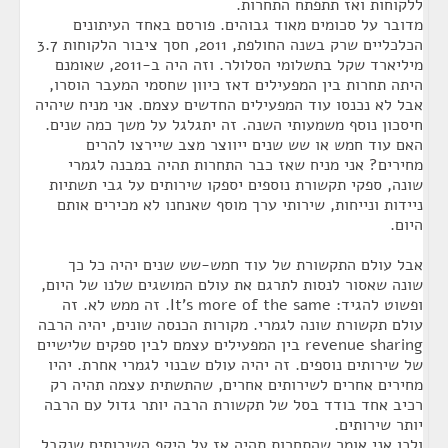
ללקוחות ואז תתפתח התחרות.
מדובר על סכומים מאוד גבוהים. פורסם באחד העיתונים
הכלכליים שרק בשנה החולפת, 2011, חסך ציבור הלקוחות 3.7
מיליארד שקל בתשלומי הסלולר. וזה היה ב-2011, שאומנם
היתה תחרות בין המפעילים דאז כיוון שחסמי המעבר הוסרו,
אבל לא נכנסו עוד המפעילים החדשים עצמם. אני מניח שיהיה
חיסכון נוסף משמעותי השנה. זה יתגלגל על משך כמה שנים.
האם עוד חמש או שש שנים ייווצר מצב שיירצו להרים
מחירים? אני מניח שאז כבר התחרות תהיה במבנה לגמרי
שונה, ספקי תקשורת נוספים יספקו שירותים על גבי תשתיות
ניידות ונייחות, שירותי ערך מוסף שאנחנו לא מכירים אותם
היום.
אבל עולם התקשורת של עוד חמש-שש שנים יהיה כל כך
שונה שאסור לנסות לתרגם את עולם המושגים שלנו של היום,
ופשוט להגיד: It's more of the same. זה ממש לא. זה
עולם תקשורת שונה לגמרי. מקורות הכנסה שונים, יהיה הרבה
revenue sharing בין המפעילים עצמם לבין ספקים שלישיים
של שירותים נוספים. זה יהיה עולם שבנוי לגמרי אחרת. יהיו
מחירים אחרים לשירותים אחרים, שהתשתית עצמה תהיה רק
רכיב אחד בודד בסל של תקשורת הרבה יותר גדול עם הרבה
יותר שירותים.
ולכן אני אומר שהתחרות תהיה אז על היקף השירותים שנקבל,