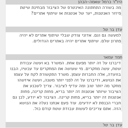
היו"ר כרמל שאמה-הכהן
¶
מה בשורה התחתונה האינטרס של הציבור מבחינת שיטת
פיזור האנטנות, יער של אנטנות או שיתוף אתרים?
עדן בר טל
¶
למעשה גם וגם. אדוני צודק שבלי שיתוף אתרים לא יהיה
פתרון שלם. שיתוף אתרים יהיה באתרים הגדולים.
חמד עמאר
¶
דיברנו על זה יותר מפעם אחת. המשרד בא ועשה עבודת
שטח, עשה מחקרים. מי שעושה את המחקרים עד עכשיו, הבנו
בוועדה, אלה החברות עצמן. משרד התקשורת לקח על עצמו
את הנושא, ודיברנו על זה לפני יותר משנה, ועשה איזשהו
מחקר מה יותר טוב ומה עדיף לציבור. צריך לשכנע את
הציבור שיותר אנטנות זה יותר בריא, פחות קרינה, פחות
אנטנות זה יותר בריא, פחות קרינה. הציבור לא יודע, לכן גם
חברי הכנסת לא יודעים. עוד פעם אנחנו נעלה את הנושא
הזה. אתם צריכים לעשות עבודת שטח קודם כול.
עדן בר טל
¶