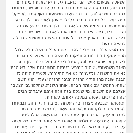
השאלה שבאופן אישי הכי כואבת לי, והיא שאלת הפיטורים
בחברות, ודווקא בה אפתח. קודם כול כל אדם מפוטר, במיוחד
בחברה הישראלית, זה דבר מאוד משמעותי ואף אחד לא מקל
בזה ראש. כל ניתוח והסבר כלכלי שאתן לאחר מכן לא גורע
מהתחושה הבסיסית של כל אזרח – ולא חשוב כרגע אם זה
פקיד בכיר, נציג ציבור בכנסת או כל אזרח – שפיטורים זו
בעיה כואבת, ובאופן אישי כל אחד מרגיש גם אמפתיה גדולה
לבעיה הזאת.
ואז מגיע אבל, וגם צריך להגיד את האבל ביושר. חלק גדול
מהמועסקים בחברות הוותיקות למעשה היוו איזושהי חגורת
ביטחון או buffer zone, אזור ביניים, מול ציבור לקוחות
מאוד משמעותי, שהיה מופתע בניתוח החשבונות שלו ולא הבין
לא את החשבון, ולפעמים לא את החיובים, ולעתים היתה לו
הבנה שונה מהו היקף החוזה ותוכן החוזה שעליו הוא חשב
שהוא התקשר עם אותה חברה. אותן תלונות שחלקן גם הצטבר
אצלכם עם השנים, מי שעסק בזה אלה אותם עובדים רבים
שהיו צריכים לעסוק במענה לאותם לקוחות.
ותעסוקה שנבעה מצורך כזה עלתה לציבור הלקוחות, ובמיוחד
לאותו ציבור לקוחות חלש יותר שאין לו כושר מיקוח כמו
לחברות ענק, הרבה כסף עם השנים. התוצאות הכלכליות
שאתם רואים עכשיו מלמדות אותנו מהי אותה פרמיה ששולמה
על-ידי לקוחות שאין להם כושר מיקוח – משקי בית ואחרים.
אנחנו חושבים שגם תעסוקת יתר במספר חברות לא מצדיקה