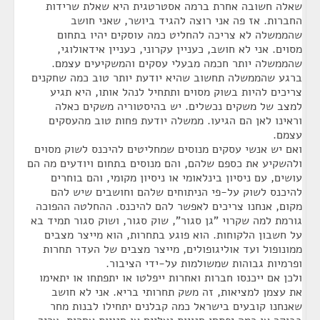
שאלה חשובה אחרת ברמה אסטרטגית היא שאלת שרידות
החברות. אז פה אני רוצה להגיד ביושר, שאני חושב
שהממשלה לא צריכה להחליט כמה עוסקים יהיו בתחום
מסוים. אני לא חושב, כעניין עקרוני, כעניין אידאולוגי,
שהממשלה יותר חכמה מבעלי עסקים והמשקיעים עצמם.
ברגע שהממשלה תחשוב שהיא יודעת יותר טוב כמה שחקנים
צריכים להיות בשוק מסוים ותתחיל לנהל אותו, היא תגיע
למצב של משקים נכשלים. יש בהיסטוריה משקים כאלה
וראינו לאן הם הגיעו. ממשלה יודעת פחות טוב מהעסקים
עצמם.
ואם יש אנשי עסקים מנוסים שמחליטים להיכנס לשוק מסוים
ולהשקיע את כספם שלהם, והם מנוסים בתחום ויודעים מה הם
עושים, עם ניסיון בינלאומי או ניסיון מקומי, והם בוחרים
להיכנס לשוק על-פי הניתוחים שלהם וחושבים שיש להם
מקום, אנחנו צריכים לאפשר להם להיכנס. ההחלטה ההפוכה
גורמת למה שקרוי "גן סגור", שוק סגור, ושוק סגור תמיד בא
על חשבון הלקוחות. הוא פוגע בתחרות, הוא מייצר מצבים
ממונופול ועד אוליגופולים, מייצר מצבים של העדר תחרות
ופרמיות גבוהות שמשולמות על-ידי הציבור.
ולכן אם ייכנסו חברות ואחרות ייפלטו או יתפתחו או יתאימו
את עצמן למציאות, זה משק תחרותי בריא. אני לא חושב
שאנחנו קובעים בישראל כמה קבלנים יתחילו לבנות מחר