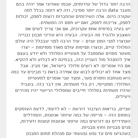
הרבה יותר גדול של שירותים, שכמו שאדוני אמר יהיה בהם
מעבר data הרבה יותר מסיבי, וזה לא דומה בכלל למה
שקורה היום. אלה השירותים שהחברות רוצות לספק, יכולות
לספק, צריכות לספק, ואם יש חסם זה התשתית.
יש בעיה בסיסית אחת עקרונית, אם אני צריך לשים את
האצבע ולהגיד מה הבעיה. הבעיה היא שדיני תכנון ובנייה
שנוצרו לפני המון שנים – עוד הרבה לפני שבכלל היה עולם
הסלולר קיים, ונוצרו תפיסות עולם מאוד מסוימות – יצרו
משטר מסוים שמסתכל על תעשיית הסלולר ולא יודע בעצם
איך להתנהל מול העניין הזה, בבחינת לא לבלוע ולא להקיא.
אם היו אומרים: לא רוצים סלולר בישראל, אני מבין. אבל
מצד אחד לא יכולים לבוא עם אמירה כזאת כי מבינים עד כמה
היא מגוחכת וחסרת פשר, ומצד שני אומרים לתעשיית
הסלולר: תתקיימי, רק בלי תשתיות. אין דבר כזה. בשביל
שיהיו תשתיות בסלולר חייבים שמסלולי הרישוי יהיו מהירים
ויעילים.
שניים, בריאות הציבור דורשת – לא לדעתי, לדעת העוסקים
בתחום הזה – פריסה של כמה שיותר אנטנות, והמודלים
העתידיים גם דורשים כמה שיותר אנטנות קטנות וזעירות,
פנים מבניות וחוץ מבניות.
כשהגיעו מים עד נפש נפגשתי עם מנהלת תחום התכנון