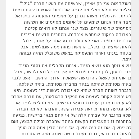
כאנקדוטה אני רק אציין, שבשיחה עם ראשי חברת "גולן"
גיליתי שהם לא מצליחים לגייס את כמות האנשים שהם רוצים
לגייס, וזה מלמד משהו גם כן על מאפייני התעסוקה בישראל.
מצד אחד אנחנו שומעים על איומים מסוימים או חששות
מסוימים של פיטורים, מצד שני אנחנו לא רואים קליטה
בעבודה במקום שמחפש עובדים. מתחרים חדשים צריכים
עובדים נוספים. ואני לא סופר כרגע אחד על אחד, ויכול
להיות שיצטרכו בשלב הראשון פחות ממה שנפלטים, אבל
בטווח בינוני וארוך התעסוקה במשק משוכלל תהיה גבוהה
יותר.
נושא נוסף הוא נושא הניוד. אנחנו מקבלים את נתוני הניוד
מדי רבעון, לכן נתונים פורמליים אין בידי לבוא ולבשר, אבל
כן אתייחס לשאלה הרגישה ששאלת, אדוני היושב-ראש, לגבי
בעיה מסוימת שהיתה בניוד מחברה מסוימת, בעיה שעלתה.
הובהר לאותה חברה שהיא לא יכולה לעשות דין לעצמה. היא
לא יכולה לקחת לעצמה את תפקיד הרגולטור, אם חברה אחרת
לא עומדת או כן עומדת בתנאי הרישיון היא תחליט לנייד או
לא. פגיעה בתחרות זאת עבירה קשה, והובהר לאותה חברה
שלא מדובר על עבירה קלה של אי קיום תנאי ברישיון. פגיעה
בתחרות זו מהעבירות הקשות ביותר שחברה יכולה לבצע, ואם
זה יימשך, אם זה היה נמשך, אז מיצוי הדין אתה היה הופך
להיות דבר ודאי, ודבר מאוד בוטה ושונה ממה שהחברות