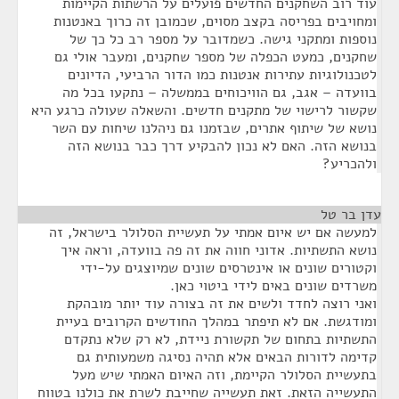
עוד רוב השחקנים החדשים פועלים על הרשתות הקיימות
ומחויבים בפריסה בקצב מסוים, שכמובן זה כרוך באנטנות
נוספות ומתקני גישה. כשמדובר על מספר רב כל כך של
שחקנים, כמעט הכפלה של מספר שחקנים, ומעבר אולי גם
לטכנולוגיות עתירות אנטנות כמו הדור הרביעי, הדיונים
בוועדה – אגב, גם הוויכוחים בממשלה – נתקעו בכל מה
שקשור לרישוי של מתקנים חדשים. והשאלה שעולה כרגע היא
נושא של שיתוף אתרים, שבזמנו גם ניהלנו שיחות עם השר
בנושא הזה. האם לא נכון להבקיע דרך כבר בנושא הזה
ולהכריע?
עדן בר טל
¶
למעשה אם יש איום אמתי על תעשיית הסלולר בישראל, זה
נושא התשתיות. אדוני חווה את זה פה בוועדה, וראה איך
וקטורים שונים או אינטרסים שונים שמיוצגים על-ידי
משרדים שונים באים לידי ביטוי כאן.
ואני רוצה לחדד ולשים את זה בצורה עוד יותר מובהקת
ומודגשת. אם לא תיפתר במהלך החודשים הקרובים בעיית
התשתיות בתחום של תקשורת ניידת, לא רק שלא נתקדם
קדימה לדורות הבאים אלא תהיה נסיגה משמעותית גם
בתעשיית הסלולר הקיימת, וזה האיום האמתי שיש מעל
התעשייה הזאת. זאת תעשייה שחייבת לשרת את כולנו בטווח