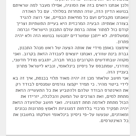
ולכן אנחנו רואים בזה את הסוגיה, אפילו מעבר למה שראיתם
בנושא הדיון הזה, שזה התחרות בסלולר. עם כל האהדה
שאנחנו מקבלים ועם כל מחיאות הכפיים, אני רוצה להגיד
בצורה אמתית: הבעיה המרכזית היא בעיית התשתיות וצריך
קודם כול לפתור אותה ברמת עולם התכנון הישראלי וברמה
ממשלתית. לא ייתכן שמשרדים יתנגשו בנושא הזה ולא יהיה
פתרון.
אימצנו באופן מידי את אותה הצעה של ראש מנהל התכנון,
גברת בינת שוורץ, ואנחנו יוצאים לעבודה הזאת בקרוב. ואני
מקווה שבחודשים הקרובים נבחר חברה, יתגבש מודל חדשני,
מודרני, שמתבסס על ניסיון בינלאומי, ונביא לישראל פתרון
בעניין הזה.
אני חושב שלאחר מכן זה יהיה מאוד תלוי בכנסת, איך זה בא
לידי ביטוי מהיר. כי תמיד יקפצו גורמים שמנסים לבודד רק
את האינטרס הבודד שלהם ולהטביע את כל התעשייה הזאת
מתחת למים, ואת הצרכים של המשק והכלכלה, יורידו את
הכול מתחת לאדמה תחת דמגוגיה. ואני חושב שלוועדה הזאת
יהיה תפקיד מרכזי בלדחות דמגוגיות ולאמץ פתרונות נכונים
ומאוזנים, שנעשו על-פי ניסיון בינלאומי ושלקחו בחשבון את
כל האינטרסים.