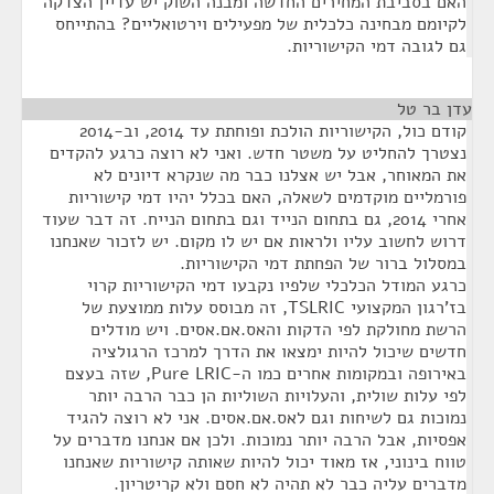
האם בסביבת המחירים החדשה ומבנה השוק יש עדיין הצדקה
לקיומם מבחינה כלכלית של מפעילים וירטואליים? בהתייחס
גם לגובה דמי הקישוריות.
עדן בר טל
¶
קודם כול, הקישוריות הולכת ופוחתת עד 2014, וב-2014
נצטרך להחליט על משטר חדש. ואני לא רוצה כרגע להקדים
את המאוחר, אבל יש אצלנו כבר מה שנקרא דיונים לא
פורמליים מוקדמים לשאלה, האם בכלל יהיו דמי קישוריות
אחרי 2014, גם בתחום הנייד וגם בתחום הנייח. זה דבר שעוד
דרוש לחשוב עליו ולראות אם יש לו מקום. יש לזכור שאנחנו
במסלול ברור של הפחתת דמי הקישוריות.
כרגע המודל הכלכלי שלפיו נקבעו דמי הקישוריות קרוי
בז'רגון המקצועי TSLRIC, זה מבוסס עלות ממוצעת של
הרשת מחולקת לפי הדקות והאס.אם.אסים. ויש מודלים
חדשים שיכול להיות ימצאו את הדרך למרכז הרגולציה
באירופה ובמקומות אחרים כמו ה-Pure LRIC, שזה בעצם
לפי עלות שולית, והעלויות השוליות הן כבר הרבה יותר
נמוכות גם לשיחות וגם לאס.אם.אסים. אני לא רוצה להגיד
אפסיות, אבל הרבה יותר נמוכות. ולכן אם אנחנו מדברים על
טווח בינוני, אז מאוד יכול להיות שאותה קישוריות שאנחנו
מדברים עליה כבר לא תהיה לא חסם ולא קריטריון.