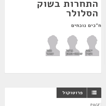
התחרות בשוק
הסלולר
ח"כים נוכחים
יצחק
כרמל
חמד
וקנין
שאמה-הכהן
עמאר
פרוטוקול
¶
PAGE