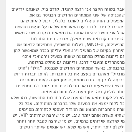
אבל בטווח הקצר אני רוצה להגיד, קודם כול, שאנחנו יודעים
שהכניסה של שני המתחרים החדשים הכניסה גם את
המפעילים הווירטואליים לאתגר כלכלי, ויכול להיות שהם
יצטרכו לחזור ולדבר עם המארחים שלהם על תנאים חדשים.
אבל אני חושב שהיום אנחנו גם נמצאים בנקודה שונה מאשר
הדיונים הקודמים שהיו אצלך, אדוני. היום החברות
המפעילות, ה-MNO, בעלות התשתית, מתחילות לראות את
היתרון בקיום של מפעיל וירטואלי עליהן ככזה שמאפשר להן
גם ליהנות מחלק מהתנועה שאותו מפעיל וירטואלי אוסף
מהמתחרים ומעביר דרכן, וליהנות גם מחלק בחלוקה,
בהכנסות, כאשר המתחרים החדשים שנכנסו, "גולן" ו"הוט
מובייל" מאתגרים בעצם את כל החברות. לאותן חברות דרוש
כנראה לוויין או גורם מסוים, שייתן מענה לאותם מתחרים
חדשים שמציעים כנראה חבילת שירותים יותר רזה ומחירים
יותר זולים, וזה ייתן מענה ללקוחות מסוימים.
לא כל לקוח ימצא את המענה שלו בחברות החדשות, כמו שלא
כל לקוח ימצא את המענה שלו בחברות הוותיקות. אבל כל
אחת מהחברות תמצא את המודל העסקי ללקוחות מסוימים
שהיא תשרת אותם יותר טוב. יש מי שירצה שירותים VIP, יש
מי שירצה שירותים פרמיום, יש מי שירצה לקבל יותר ויותר
ולשלם יותר ויותר, ויש מי שלא. יש אנשים שיותר רגישים