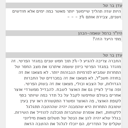
עדן בר טל
¶
היות שזה תהליך שיימשך יותר מאשר כמה ימים אלא חודשים
ושנים, צבירת אותם 7% - - -
היו"ר כרמל שאמה-הכהן
¶
מתי היעד הזה?
עדן בר טל
¶
החברה צריכה להגיע ל-7% תוך חמש שנים במגזר הפרטי. זה
מוגדר במגזר הפרטי כיוון ששמה איתרנו את מצב החסר של
התחרות שמביא לפרמיות הגבוהות יותר. לא מצאנו את זה
בחוזה חשכ"ל, לא מצאנו את זה במכרזים של החברות
הגדולות, של הצבא וכולי, מצאנו את זה בשוק הפרטי.
ופה צריך לציין גם את האוצר לשבח. להבדיל ממשרדי אוצר
אחרים בעולם שחיפשו לקבל על כל תדר כמה שיותר כסף
לקופת האוצר, פה האוצר ומשרד התקשורת ראו עין בעין
שטובת התחרות היא שהמבנה יהיה שההטבה תתגלגל
ללקוחות, זאת אומרת שהחברות תוכלנה להוזיל את השירות.
בגלל שלא יהיה להן את הנטל של תשלום מאות מיליוני
שקלים על התדרים, הם יוכלו לגלגל את ההטבה הזאת