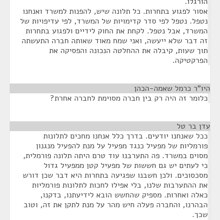
הורגלו.
אסור לפגוע בתחרות. כל תלונה שיש, להפנות למשרד ואנחנו
נטפל. נטפל לפי סדר קדימויות של המשרד, לפי עדיפויות של
המשרד, אבל נטפל. לקחת את החוק לידיים ולפגוע בתחרות
זה דבר שלא ייעשה, ואני שמח מאוד שאותה חברה התעשתה
תוך שעות, קיבלה את ההחלטה הנכונה והפסיקה את
הפרקטיקה.
היו"ר כרמל שאמה-הכהן
¶
כלומר זה היה רק בין חברה מסוימת לחברה אחרת?
עדן בר טל
¶
ככל שאנחנו יודעים. בדרך כלל אנחנו מחכים לתלונות
פורמליות של מפעיל כנגד מפעיל על מנת להפעיל מנגנון
מסוים במשרד. פה התערבנו עוד טרם היתה תלונה פורמלית,
כי לעתים יש גם חששות של מפעיל קטן ממפעיל גדול
מסכסוכים. ולכן חשבנו שפגיעה בתחרות היא דבר שכן דורש
את ההתערבות שלנו, בלי אפילו לחכות לתלונות פורמליות
כאלה ואחרות. מספיק שהחשש הובא לידיעתנו, בדקנו,
הבהרנו, והחברה פעלה חיש מהר על מנת לתקן את זה, וטוב
שכך.