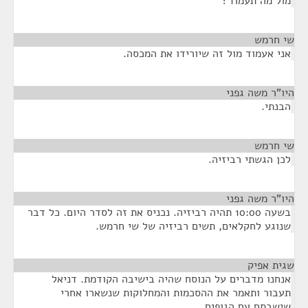
מול מה תעמוד?
שי חרמש
¶
אני אעמוד מול זה שיורידו את המכסה.
היו"ר משה גפני
¶
הבנתי.
שי חרמש
¶
לכן הגשתי רביזיה.
היו"ר משה גפני
¶
בשעה 10:00 תהיה רביזיה. נכניס את זה לסדר היום. כל דבר
שנוגע לחקלאים, תשים רביזיה של שי חרמש.
שגית אפיק
¶
אנחנו מדברים על הנוסח שהיה בישיבה הקודמת. דניאל
תעבור ותאמר את ההסכמות והמחלוקות שנשארו אחרי
שישבתם עם הגופים.