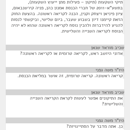
תיקי השקעות (תיקון – פעילות מתן ייעוץ השקעות),
בתשע"א-2011 של חברי הכנסת אמנון כהן, פניה קירשנבאום,
ציון פיניאן ויצחק וקנין, הכנה לקריאה ראשונה. בהצעת החוק
הזאת קיימנו דיון בשבוע שעבר, ביום שלישי, וביקשתי לנסות
להגיע להידברות ולהכין נוסח לקריאה ראשונה שהוא לא יהיה
הנוסח לקריאה השנייה והשלישית.
שכיב מוראד שנאן
¶
אדוני היושב ראש, לקריאה טרומית או לקריאה ראשונה?
היו"ר משה גפני
¶
קריאה ראשונה. קריאה טרומית, זה אושר במליאת הכנסת.
שכיב מוראד שנאן
¶
את התיקונים אפשר לעשות לקראת הקריאה השנייה
והשלישית?
היו"ר משה גפני
¶
כן. אתה מדבר על הסתייגויות?