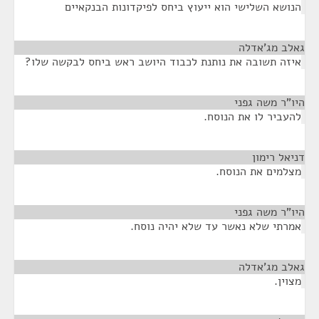
הנושא השלישי הוא ייעוץ ביחס לפיקדונות הבנקאיים
גאלב מג'אדלה
¶
איזה תשובה את נותנת לכבוד היושב ראש ביחס לבקשה שלו?
היו"ר משה גפני
¶
להעביר לו את הנוסח.
דניאל רימון
¶
מצלמים את הנוסח.
היו"ר משה גפני
¶
אמרתי שלא נאשר עד שלא יהיה נוסח.
גאלב מג'אדלה
¶
מצוין.