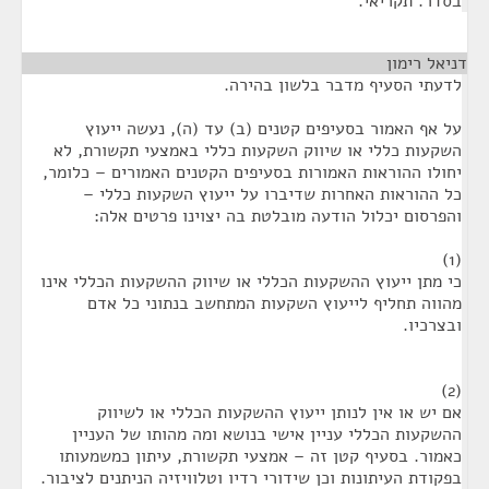
בסדר. תקריאי.
דניאל רימון
¶
לדעתי הסעיף מדבר בלשון בהירה.
על אף האמור בסעיפים קטנים (ב) עד (ה), נעשה ייעוץ
השקעות כללי או שיווק השקעות כללי באמצעי תקשורת, לא
יחולו ההוראות האמורות בסעיפים הקטנים האמורים – כלומר,
כל ההוראות האחרות שדיברו על ייעוץ השקעות כללי –
והפרסום יכלול הודעה מובלטת בה יצוינו פרטים אלה:
(1)
כי מתן ייעוץ ההשקעות הכללי או שיווק ההשקעות הכללי אינו
מהווה תחליף לייעוץ השקעות המתחשב בנתוני כל אדם
ובצרכיו.
(2)
אם יש או אין לנותן ייעוץ ההשקעות הכללי או לשיווק
ההשקעות הכללי עניין אישי בנושא ומה מהותו של העניין
כאמור. בסעיף קטן זה – אמצעי תקשורת, עיתון כמשמעותו
בפקודת העיתונות וכן שידורי רדיו וטלוויזיה הניתנים לציבור.