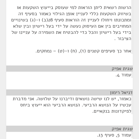
הרשות רשאית ליתן הוראות למי שעוסק בייעוץ השקעות או
בשיווק השקעות כללי לעניין אופן הגילוי כאמור בסעיף זה
ומתכונתו ויחולו לעניין זה הוראות סעיף 28(ב) ו-(ג) בשינויים
המחויבים בין אם העיסוק נעשה על ידי בעל רישיון ובין שלא
בידי בעל רישיון והכל כדי להבטיח את השמירה על עניינו של
הציבור .
אחר כך סעיפים קטנים (ז), (ח) ו-(ט) – נמחקים.
שגית אפיק
¶
עמוד 4.
דניאל רימון
¶
כאמור, יש לנו שישה נושאים ודיברנו על שלושה. אני מדברת
עכשיו על הנושא הרביעי. הנושא הרביעי הוא ייעוץ ביחס
לפיקדונות בנקאיים.
שגית אפיק
¶
עמוד 5, סעיף 3ג.