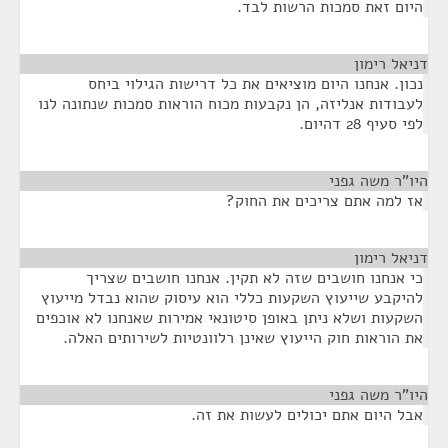
היום זאת סמכות הרשות לבד.
דניאל רימון
¶
נכון. אנחנו היום מוציאים את כל דרישות הגילוי ביחס
לעבודות אנליזה, הן נקבעות מכוח הוראות סמכות שנתונה לנו
לפי סעיף 28 דהיום.
היו"ר משה גפני
¶
אז למה אתם צריכים את החוק?
דניאל רימון
¶
כי אנחנו חושבים שזה לא תקין. אנחנו חושבים שצריך
להיקבע שייעוץ השקעות כללי הוא עיסוק שהוא נבדל מייעוץ
השקעות ושלא ניתן באופן סיטונאי אמירות שאנחנו לא אוכפים
את הוראות חוק הייעוץ שאינן רלוונטיות לשירותים האלה.
היו"ר משה גפני
¶
אבל היום אתם יכולים לעשות את זה.