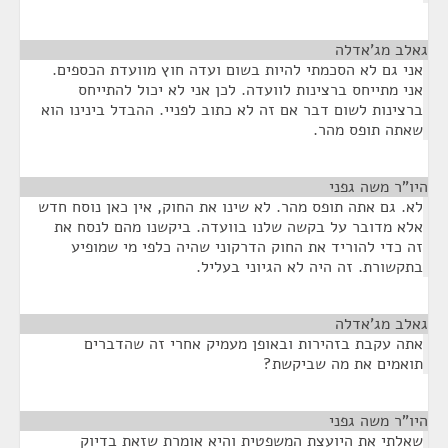
גאלב מג'אדלה
¶
אני גם לא הסכמתי להיות בשום ועדה חוץ מוועדת הכספים.
אני מתייחס ברצינות לוועדה. לכן אני לא יכול להתייחס
ברצינות לשום דבר אם זה לא כתוב לפניי. ההבדל בינינו הוא
שאתה תופס מהר.
היו"ר משה גפני
¶
לא. גם אתה תופס מהר. לא שינו את החוק, אין כאן נוסח חדש
אלא מדובר על בקשה שלנו בוועדה. ביקשנו מהם לנסח את
זה כדי להוריד את החוק הדרקוני שהיה כלפי מי שמופיע
בתקשורת. זה היה לא הגיוני בעליל.
גאלב מג'אדלה
¶
אתה עקבת בזהירות ובאופן מעמיק אחרי זה שהדברים
תואמים את מה שביקשת?
היו"ר משה גפני
¶
שאלתי את היועצת המשפטית והיא אומרת שזאת בדיוק