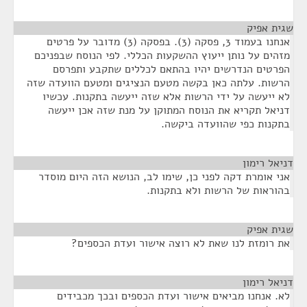
שגית אפיק
¶
אנחנו בעמוד 3, פסקה (3). בפסקה (3) מדובר על פרטים
מזהים על נותן ייעוץ ההשקעות הכללי. לפי הנוסח שבפניכם
הפרטים הנדרשים יהיו בהתאם לכללים שתקבע ותפרסם
הרשות. עלתה כאן בקשה מטעם הנציגים ומטעם הוועדה שזה
לא ייעשה על ידי הרשות אלא שזה ייעשה בתקנות. עכשיו
דניאל תקריא את הנוסח המתוקן על מנת שזה אכן ייעשה
בתקנות כפי שהוועדה ביקשה.
דניאל רימון
¶
אני אומרת דקה לפני כן, שימו לב, הנושא הזה היום מוסדר
בהוראות של הרשות ולא בתקנות.
שגית אפיק
¶
את רומזת לנו שאת לא רוצה אישור ועדת הכספים?
דניאל רימון
¶
לא. אנחנו מביאים אישור ועדת הכספים ובכך מכבידים