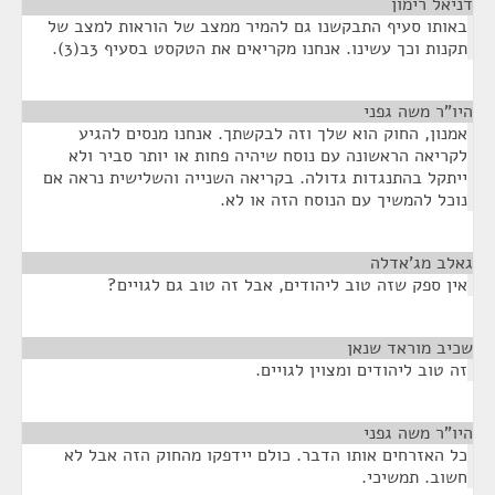
דניאל רימון
¶
באותו סעיף התבקשנו גם להמיר ממצב של הוראות למצב של
תקנות וכך עשינו. אנחנו מקריאים את הטקסט בסעיף 3ב(3).
היו"ר משה גפני
¶
אמנון, החוק הוא שלך וזה לבקשתך. אנחנו מנסים להגיע
לקריאה הראשונה עם נוסח שיהיה פחות או יותר סביר ולא
ייתקל בהתנגדות גדולה. בקריאה השנייה והשלישית נראה אם
נוכל להמשיך עם הנוסח הזה או לא.
גאלב מג'אדלה
¶
אין ספק שזה טוב ליהודים, אבל זה טוב גם לגויים?
שכיב מוראד שנאן
¶
זה טוב ליהודים ומצוין לגויים.
היו"ר משה גפני
¶
כל האזרחים אותו הדבר. כולם יידפקו מהחוק הזה אבל לא
חשוב. תמשיכי.