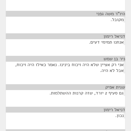
היו"ר משה גפני
¶
מקובל.
דניאל רימון
¶
אנחנו תמימי דעים.
ניר בן שמש
¶
אני רק אציין שלא היה ויכוח בינינו. נאמר כאילו היה ויכוח,
אבל לא היה.
שגית אפיק
¶
גם סעיף 2 יורד, שזה קרנות ההשתלמות.
דניאל רימון
¶
נכון.