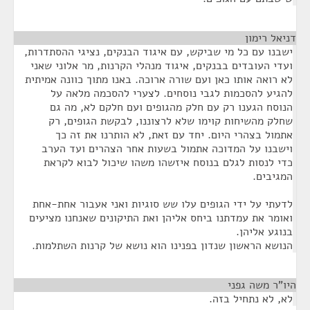
דניאל רימון
¶
ישבנו עם כל מי שביקש, עם איגוד הבנקים, נציגי ההסתדרות,
ועדי העובדים בבנקים, איגוד מנהלי הקרנות, מר אלוני שאני
לא רואה אותו כאן ועם שורה ארוכה. באנו מתוך כוונה אמיתית
להגיע להסכמות לגבי נוסחים. לצערי להסכמה מלאה על
הנוסח הגענו רק עם חלק מהגופים ועם חלקם לא, מה גם
שחלק מהשיחות קוימו שלא לרצוננו, לבקשת הגופים, רק
אתמול בצהרי היום. יחד עם זאת, לא הותרנו את זה כך
וישבנו על המדוכה אתמול בשעות אחר הצהרים ועד הערב
כדי לנסות לגלם בנוסח איזשהו משהו שיכול לבוא לקראת
המגיבים.
לדעתי על ידי הגופים עלו שש סוגיות ואני אעבור אחת-אחת
ואומר את עמדתנו ביחס אליהן ואת התיקונים שאנחנו מציעים
בנוגע אליהן.
הנושא הראשון שנדון בפנינו הוא נושא של קרנות השתלמות.
היו"ר משה גפני
¶
לא, לא נתחיל בזה.