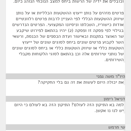
וכובלים את ידיה של הרשות ביחס למצב הנוכחי הנוהג כיום.
פרטים מזהים על נותן ייעוץ ההשקעות הכלליות או על נותן
שיווק ההשקעות הכללי לפי העניין לרבות פרטים רלוונטיים
אודות כישוריו, השכלתו וניסיונו המקצועי. הפרטים הנדרשים
בגילוי לפי פסקה זו ופסקה (2) יהיו בהתאם לפירוט שיקבע
שר האוצר בתקנות ובאישור ועדת הכספים של הכנסת, ורשאי
השר לקבוע פרטים שונים ביחס לסוגים שונים של ייעוץ
השקעות כללי או שיווק השקעות כללי או ביחס לסוגים שונים
של נותני שירותים אלה וכן בהתאם לסוגי הלקוחות מקבלי
השירותים.
היו"ר משה גפני
¶
את יכולה היום לעשות את זה גם בלי החקיקה?
דניאל רימון
¶
למה בא התיקון הזה לעולם? התיקון הזה בא לעולם כי היום
יש לנו נו אקשן.
שי חרמש
¶