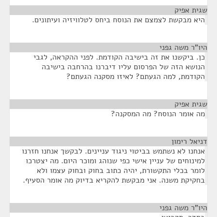
שגית אפיק
¶
היא מבקשת לצמצם את הנוסח ביחס לטלוויזיה ועיתונים.
היו"ר משה גפני
¶
כן. ביקשנו את זה בישיבה הקודמת. לפני ההקראה, לגבי
הנושא הזה של הפרסום עליו דיברנו בהרחבה בישיבה
הקודמת, למה הגעתם? לאיזו מסקנה הגעתם?
שגית אפיק
¶
מה אומר הנוסח? מה המסקנה?
דניאל רימון
¶
אנחנו לא נשתמש בביטוי ניגוד עניינים. לבקשך אנחנו חזרנו
למינוחים של עניין אישי כפי שנוהג ומוכר היום. מה יצטרכו
לומר בכלי התקשורת, יהיה כתוב בחוק ובחוק עצמו ולא
בחקיקת משנה. אני מבקשת להקריא בדיוק מה אומר הסעיף.
היו"ר משה גפני
¶