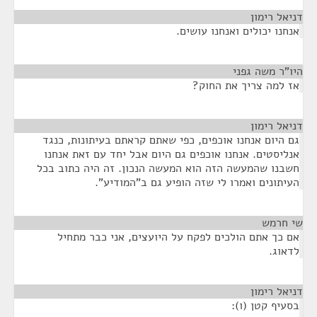
דניאל רימון
¶
אנחנו יכולים ואנחנו עושים.
היו"ר משה גפני
¶
אז למה צריך את החוק?
דניאל רימון
¶
גם היום אנחנו אוכפים, כפי שאתם קראתם בעיתונות, כנגד
אנליסטים. אנחנו אוכפים גם היום אבל יחד עם זאת אנחנו
חשבנו שהמעשה הזה הוא המעשה הנכון. זה היה כתוב בכל
העיתונים ואמרו לי שזה הופיע גם ב"המודיע".
שי חרמש
¶
אם כך אתם הולכים לפקח על היועצים, אני כבר מתחיל
לדאוג.
דניאל רימון
¶
בסעיף קטן (ו):