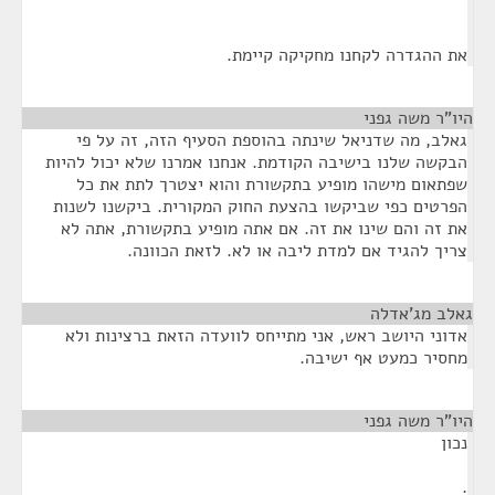
את ההגדרה לקחנו מחקיקה קיימת.
היו"ר משה גפני
¶
גאלב, מה שדניאל שינתה בהוספת הסעיף הזה, זה על פי
הבקשה שלנו בישיבה הקודמת. אנחנו אמרנו שלא יכול להיות
שפתאום מישהו מופיע בתקשורת והוא יצטרך לתת את כל
הפרטים כפי שביקשו בהצעת החוק המקורית. ביקשנו לשנות
את זה והם שינו את זה. אם אתה מופיע בתקשורת, אתה לא
צריך להגיד אם למדת ליבה או לא. לזאת הכוונה.
גאלב מג'אדלה
¶
אדוני היושב ראש, אני מתייחס לוועדה הזאת ברצינות ולא
מחסיר כמעט אף ישיבה.
היו"ר משה גפני
¶
נכון
.