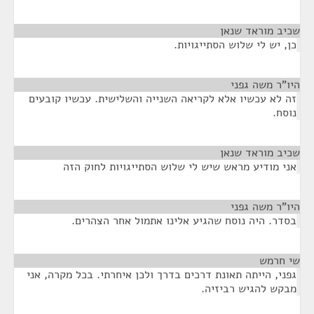
שכיב מוראד שנאן
¶
כן, יש לי שלוש הסתייגויות.
היו"ר משה גפני
¶
זה לא עכשיו אלא לקריאה השנייה והשלישית. עכשיו קובעים
נוסח.
שכיב מוראד שנאן
¶
אני מודיע מראש שיש לי שלוש הסתייגויות לחוק הזה
היו"ר משה גפני
¶
בסדר. היה נוסח שהגיע אלינו אתמול אחר הצהרים.
שי חרמש
¶
גפני, הייתה תאונת דרכים בדרך ולכן איחרתי. בכל מקרה, אני
מבקש להגיש רביזיה.