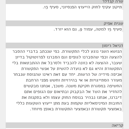
שרה קנדלר
¶
תיקון עקיף לחוק הייעוץ הפנסיוני, סעיף 13.
שגית אפיק
¶
סעיף 15 למטה, עמוד 9, גם הוא יורד.
דניאל רימון
¶
הנושא השני נוגע לכלי התקשורת. כפי שנכתב בדברי ההסבר
להצעה וכפי שהסברנו לגופים וגם הסברנו לפרוטוקול בדיון
שעבר, ההצעה לא כוונה להכביד ולסרבל את ההתבטאות בלי
התקשורת והיא גם לא נועדה להשית על אנשי התקשורת
אכיפה מידיה של הרשות. יחד עם זאת ראינו שהנוסח שנבחר
מעורר הסתייגויות או אי בהירויות וחשש מפני הרחבת
החשיפה במסגרת חקיקת משנה. משכך, אנחנו מבקשים
להחזיר את השד אל הבקבוק ובתיאום עם הגופים אתם
דיברנו, אנחנו נבהיר בנוסח החוק עצמו ולא בתקנות את
החובות המינימאליות שקמות בעת מתן ייעוץ השקעות כללי
באמצעי תקשורת ובאמצעי התקשורת באופן מיוחד.
קריאה
¶