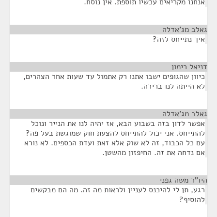
אנחנו מקריאים עכשיו תוספת. אין נוסח.
גאלב מג'אדלה
¶
איך נתייחס לזה?
דניאל רימון
¶
כיוון שהגופים ישבו אתנו רק אתמול עד שעות אחר הצהרים,
לא הייתה לנו ברירה.
גאלב מג'אדלה
¶
אפשר לדון בזה בשבוע הבא, אז יהיה לנו את הנייר ונוכל
להתייחס. אני יכול להתייחס להצעת חוק שמוגשת בעל פה?
עם כל הכבוד, זה לא שוק אלא זאת ועדת הכספים. לא נורא
אם נדחה את זה. החיפזון מהשטן.
היו"ר משה גפני
¶
רגע, תן לי להיכנס לעניין ולראות מה זה. מה הם מבקשים
להוסיף?