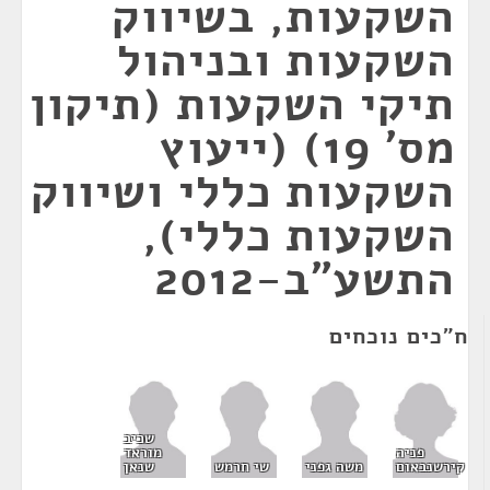
השקעות, בשיווק
השקעות ובניהול
תיקי השקעות (תיקון
מס' 19) (ייעוץ
השקעות כללי ושיווק
השקעות כללי),
התשע"ב-2012
ח"כים נוכחים
שכיב
פניה
מוראד
קירשנבאום
משה גפני
שי חרמש
שנאן