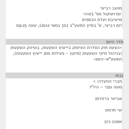
מושב רביעי
<פרוטוקול מס' 1103>
מישיבת ועדת הכספים
יום רביעי, ט' בסיון התשע"ב (30 במאי 2012), שעה 09:25
סדר היום
<הצעת חוק הסדרת העיסוק בייעוץ השקעות, בשיווק השקעות
ובניהול תיקי השקעות (תיקון - פעילות מתן ייעוץ השקעות),
התשע"א-2011>
נכחו
¶
חברי הוועדה: >
משה גפני – היו"ר
אבישי ברוורמן
שי חרמש
אמנון כהן