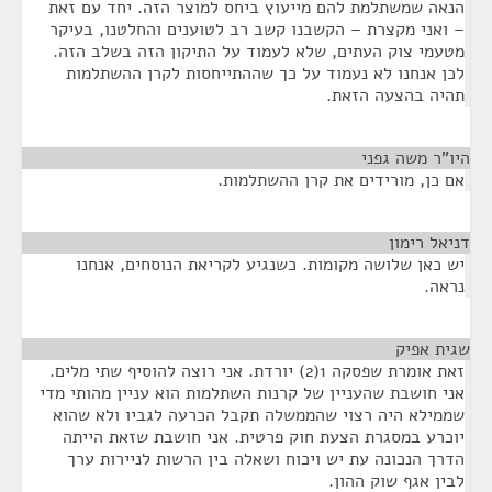
הנאה שמשתלמת להם מייעוץ ביחס למוצר הזה. יחד עם זאת
– ואני מקצרת – הקשבנו קשב רב לטוענים והחלטנו, בעיקר
מטעמי צוק העתים, שלא לעמוד על התיקון הזה בשלב הזה.
לכן אנחנו לא נעמוד על כך שההתייחסות לקרן ההשתלמות
תהיה בהצעה הזאת.
היו"ר משה גפני
¶
אם כן, מורידים את קרן ההשתלמות.
דניאל רימון
¶
יש כאן שלושה מקומות. כשנגיע לקריאת הנוסחים, אנחנו
נראה.
שגית אפיק
¶
זאת אומרת שפסקה 1(2) יורדת. אני רוצה להוסיף שתי מלים.
אני חושבת שהעניין של קרנות השתלמות הוא עניין מהותי מדי
שממילא היה רצוי שהממשלה תקבל הכרעה לגביו ולא שהוא
יוכרע במסגרת הצעת חוק פרטית. אני חושבת שזאת הייתה
הדרך הנכונה עת יש ויכוח ושאלה בין הרשות לניירות ערך
לבין אגף שוק ההון.