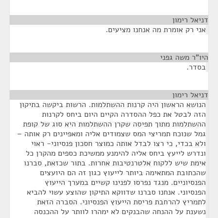
דניאל רימון
¶
אני רק אומרת מה אנחנו מציעים.
היו"ר משה גפני
¶
בסדר.
דניאל רימון
¶
הנושא הראשון היה קרנות ההשתלמות. הרשות ביקשה בתיקון
הזה לבטל את כפל ההסדרה הקיים היום ביחס לקרנות
ההשתלמות מתוך תפיסה שקרן ההשתלמות היא סוג של קופת
גמל שנוכח תמריצי המס שצמודים אליה ומאפיינים רק אותה –
ולא בכדי, כי רצו לבדל אותה כמוצר חסכון פנסיוני- ראוי
ונדרש לייעץ ביחס אליה להימנע ממשיכת כספים מהקרן כל
אימת שיש ללקוח אלטרנטיבות אחרות. בתור שכזאת, סברנו
שהכתובת המתאימה ביותר לייעוץ כגון זה הם היועצים
הפנסיוניים. מנגד נפרסו לפנינו קשיים במערך הייעוץ
הפנסיוני. אנחנו סברנו שדווקא התיקון שהוצע עשוי להביא
לתמריץ להרחבת פריסת הייעוץ הפנסיוני. הסברה הזאת
נשענת על ההנחה שהבנקים לא ימהרו לוותר על ההכנסה