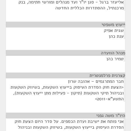
אליעזר ברגל - סגן יו"ר ועד מנהלים ומורשי חתימה, בנק
מרכנתיל, ההסתדרות הכללית החדשה
ייעוץ משפטי
¶
שגית אפיק
ענת כהן
מנהל הוועדה
¶
טמיר כהן
קצרנית פרלמנטרית
¶
חבר המתרגמים – אהובה שרון
<הצעת חוק הסדרת העיסוק בייעוץ השקעות, בשיווק השקעות
ובניהול תיקי השקעות (תיקון - פעילות מתן ייעוץ השקעות),
התשע"א-2011>
היו"ר משה גפני
¶
אני פותח את ישיבת ועדת הכספים. על סדר היום הצעת חוק
הסדרת העיסוק בייעוץ השקעות, בשיווק השקעות ובניהול