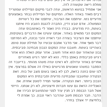
מחלת ריאה שקשורה לזה.
אני אתחיל בנושא הראשון, שזה לגבי מיקום הפיילוט שמטריד
רבים מאוד באזור האלה. המיקום של הפיילוט נבחר באמצעים
מדעיים נטו. שיתפנו את הציבור, שיתפנו את כל רשויות
הממשלה. אדם טבע ודין, החברה להגנת הטבע היו איתנו
בשטח, היו מודעים. כבודו היה ואמר לי באוטובוס שזה
המקום הכי מתאים באזור. אנחנו עשינו את הדברים בשקיפות.
שיתפנו את הציבור בצורה הכי ראויה והכי נכונה, לא הסרתנו
דבר מאף אחד. אני מדבר אתכם עכשיו על תחילת שנת 2010
כשהיינו בשטח. חשבנו שזה המקום הנכון מבחינה סביבתית.
נכון שהאזור שם הוא אזור חשוב. אזור עמק האלה הוא אזור
רגיש סביבתית באופן כללי. הוא לא יותר רגיש מאזורים
אחרים באזור עדולם. לא ראינו שזה משהו מהותי. בדיעבד זה
הסתבר כמשהו שאנשים מרגישים כאילו זה אצלם בפרצוף. אין
לנו שום כוונה כזאת, לכן לא באנו בשום מצב של כוח. זאת
הנקודה שחשבנו שמבחינה מדעית וסביבתית היא המקום
הנכון ביותר. זאת הנקודה. אפשר תמיד לטעון אחרת. את
האנליזה הזאת גם עשו חברות חיצוניות, לא רק אנחנו. הייתי
אצל חבר הכנסת דב חנין עוד לפני שהתושבים הכירו את
הדבר. חבר הכנסת חשב שהדבר ראוי ונכון. כך אמרת לי
בלחיצת יד אצלך בחדר.