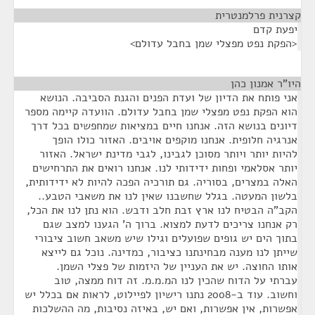
קצרנית פרלמנטרית
¶
יפעת קדם
<הפקת נפט מפצלי שמן בחבל עדולם>
היו"ר אמנון כהן
¶
אני פותח את הדיון של ועדת הפנים והגנת הסביבה. הנושא
הוא הפקת נפט מפצלי שמן בחבל עדולם. הוועדה קיימה מספר
דיונים בנושא הזה. אנחנו חיים במציאות שמחפשים בכל דרך
אנרגיה חלופית. אנחנו מוקפים אויבים. האזור כולו הופך
להיות יותר ויותר מסוכן לגבינו, לגבי מדינת ישראל. האזור
יותר אסלאמי ופחות ידידותי לנו. אנחנו רואים את התרחישים
האלה במצרים, בסוריה. גם תורכיה הפכה להיות לא ידידותית,
בלשון המעטה. בגלל שחשבנו שאין לנו את משאבי הטבע..
הקב"ה הבטיח לנו ארץ זבת חלב ודבש. הוא נתן לנו את הכל,
רק אנחנו צריכים לדעת למצוא. ברוך ה' הגענו למצב שגם
בתוך הים יש גופים שפועלים וגילו שיש משאב חשוב ציבורי
שייתן לנו מענה מבחינתנו כציבור, כמדינה. נוכל גם לייצא
אותו החוצה. יש את העניין של היזמות של פצלי השמן.
עברתי על הדוח שהכין לנו המ.מ.מ. זה דוח ממצה, טוב
וחשוב. עוד ב-2008 נתנו רישיון לפיילוט, לראות אם בכלל יש
אפשרות, אין אפשרות, ואם יש, באיזה נסיבות, מה ההשלכות