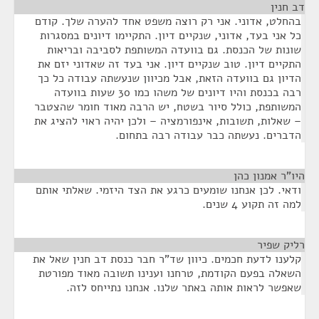
דב חנין
¶
בהחלט, אדוני. אני רק רוצה משפט אחד להערה שלך. קודם
כל אני בעד, אדוני, שנקיים דיון. התקיימו דיונים במסגרות
שונות של הכנסת. גם בוועדה המשותפת לסביבה ובריאות
התקיים דיון. טוב שנקיים דיון. אני בעד זה שאדוני יזם את
הדיון גם בוועדה הזאת, אבל מכיוון שנעשתה עבודה כל כך
רבה בכנסת והיו דיונים של משהו כמו 30 שעות בוועדה
המשותפת, כולל סיור בשטח, יש הרבה מאוד חומר שהצטבר
– שאלות, תשובות, אינפורמציה – ולכן יהיה ראוי להציג את
הדברים. נעשתה כבר עבודה רבה בתחום.
היו"ר אמנון כהן
¶
ודאי. לכן אנחנו שומעים כרגע את הצד היזמי. שאלתי אותם
למה זה תקוע 4 שנים.
רליק שפיר
¶
קלענו לדעת חכמים. כיוון שד"ר חבר כנסת דב חנין שאל את
השאלה בפעם הקודמת, טרחנו וענינו תשובה מאוד מפורטת
שאפשר לראות אותה באתר שלנו. אנחנו נתייחס לזה.