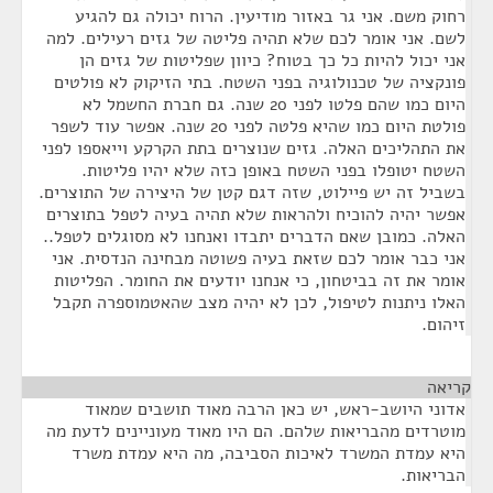
רחוק משם. אני גר באזור מודיעין. הרוח יכולה גם להגיע
לשם. אני אומר לכם שלא תהיה פליטה של גזים רעילים. למה
אני יכול להיות כל כך בטוח? כיוון שפליטות של גזים הן
פונקציה של טכנולוגיה בפני השטח. בתי הזיקוק לא פולטים
היום כמו שהם פלטו לפני 20 שנה. גם חברת החשמל לא
פולטת היום כמו שהיא פלטה לפני 20 שנה. אפשר עוד לשפר
את התהליכים האלה. גזים שנוצרים בתת הקרקע וייאספו לפני
השטח יטופלו בפני השטח באופן כזה שלא יהיו פליטות.
בשביל זה יש פיילוט, שזה דגם קטן של היצירה של התוצרים.
אפשר יהיה להוכיח ולהראות שלא תהיה בעיה לטפל בתוצרים
האלה. כמובן שאם הדברים יתבדו ואנחנו לא מסוגלים לטפל..
אני כבר אומר לכם שזאת בעיה פשוטה מבחינה הנדסית. אני
אומר את זה בביטחון, כי אנחנו יודעים את החומר. הפליטות
האלו ניתנות לטיפול, לכן לא יהיה מצב שהאטמוספרה תקבל
זיהום.
קריאה
¶
אדוני היושב-ראש, יש כאן הרבה מאוד תושבים שמאוד
מוטרדים מהבריאות שלהם. הם היו מאוד מעוניינים לדעת מה
היא עמדת המשרד לאיכות הסביבה, מה היא עמדת משרד
הבריאות.