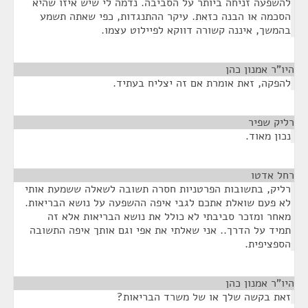
להשפעה זניחה ביותר על הסביבה. נדמה לי שיש איזו שהיא
הסכמה או הבנה כזאת. עיקר ההתנגדות, כפי שאתה תשמע
בהמשך, איננה קשורה דווקא לפיילוט עצמו.
היו"ר אמנון כהן
¶
להפקה, זאת אומרת אם זה יצליח בעתיד.
רליק שפיר
¶
נכון מאוד.
רחל אדטו
¶
רליק, בתשובות הפרטניות חסרה תשובה לשאלה ששמעת אותי
לא פעם שואלת אתכם לגבי איפה ההשפעה על נושא הבריאות.
מאחר ומזכר סביבתי לא כולל את נושא הבריאות אלא זה
תמיד על הדרך.. אני שאלתי את אפי וגם אותך איפה התשובה
הספציפית.
היו"ר אמנון כהן
¶
זאת בקשה שלך או של משרד הבריאות?