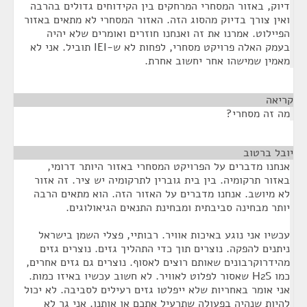
דיוק, באזור המסחרי המרחקים בין הקידוחים גדולים בהרבה
ואין צורך בדיוק מהסוג הזה. האזור המסחרי לא מתאים באזור
הפיילוט. אמרנו את זה ואנחנו חוזרים ואומרים שלא יהיה
בעמק האלה פרויקט מסחרי, לפחות לא ש-IEI תוביל. אני לא
מאמין שמישהו אחר יחשוב אחרת.
קריאה
¶
מה זה מסחרי?
יובל ברטוב
¶
אנחנו מדברים על הפרויקט המסחרי באזור היותר דרומי,
באזור תרקומיה. בין בית גוברין לתרקומיה יש ציר. זה אזור
לא מיושב. אנחנו מדברים על האזור הזה. הוא מתאים הרבה
יותר מבחינה סביבתית ומבחינת התנאים הגיאולוגים.
עכשיו אני נוגע באיכות אוויר. רבותיי, פצלי השמן בישראל
ניתנים להפקה. נוצרים תוך כדי התהליך גזים. נוצרים גזים
מהידרוקרבונים שאותם רוצים לאסוף. נוצרים גם גזים אחרים,
כמו H2S שאסור לפלוט לאוויר. לא חשוב עכשיו באיזו כמות.
אני אומר באחריות שלא ייפלטו גזים רעילים לסביבה. לא יכול
להיות שנהיה בפעולה שתרעיל אתכם או אותנו. אני גר לא