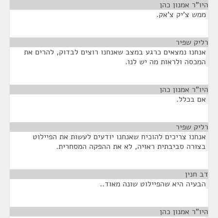
היו"ר אמנון כהן
¶
ממש צ'יק צ'אק.
רליק שפיר
¶
אנחנו נמצאים כרגע במצב שאנחנו רוצים לבדוק, להרים את
המכסה ולראות מה יש לנו.
היו"ר אמנון כהן
¶
אם בכלל.
רליק שפיר
¶
אנחנו צריכים להוכיח שאנחנו יודעים לעשות את הפיילוט
בצורה סביבתית ראויה, לא את ההפקה המסחרית.
דב חנין
¶
הבעיה היא שהפיילוט שונה מאוד..
היו"ר אמנון כהן
¶