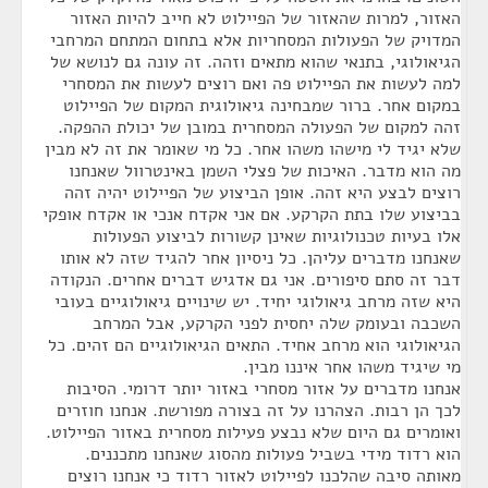
האזור, למרות שהאזור של הפיילוט לא חייב להיות האזור
המדויק של הפעולות המסחריות אלא בתחום המתחם המרחבי
הגיאולוגי, בתנאי שהוא מתאים וזהה. זה עונה גם לנושא של
למה לעשות את הפיילוט פה ואם רוצים לעשות את המסחרי
במקום אחר. ברור שמבחינה גיאולוגית המקום של הפיילוט
זהה למקום של הפעולה המסחרית במובן של יכולת ההפקה.
שלא יגיד לי מישהו משהו אחר. כל מי שאומר את זה לא מבין
מה הוא מדבר. האיכות של פצלי השמן באינטרוול שאנחנו
רוצים לבצע היא זהה. אופן הביצוע של הפיילוט יהיה זהה
בביצוע שלו בתת הקרקע. אם אני אקדח אנכי או אקדח אופקי
אלו בעיות טכנולוגיות שאינן קשורות לביצוע הפעולות
שאנחנו מדברים עליהן. כל ניסיון אחר להגיד שזה לא אותו
דבר זה סתם סיפורים. אני גם אדגיש דברים אחרים. הנקודה
היא שזה מרחב גיאולוגי יחיד. יש שינויים גיאולוגיים בעובי
השכבה ובעומק שלה יחסית לפני הקרקע, אבל המרחב
הגיאולוגי הוא מרחב אחיד. התאים הגיאולוגיים הם זהים. כל
מי שיגיד משהו אחר איננו מבין.
אנחנו מדברים על אזור מסחרי באזור יותר דרומי. הסיבות
לכך הן רבות. הצהרנו על זה בצורה מפורשת. אנחנו חוזרים
ואומרים גם היום שלא נבצע פעילות מסחרית באזור הפיילוט.
הוא רדוד מידי בשביל פעולות מהסוג שאנחנו מתכננים.
מאותה סיבה שהלכנו לפיילוט לאזור רדוד כי אנחנו רוצים