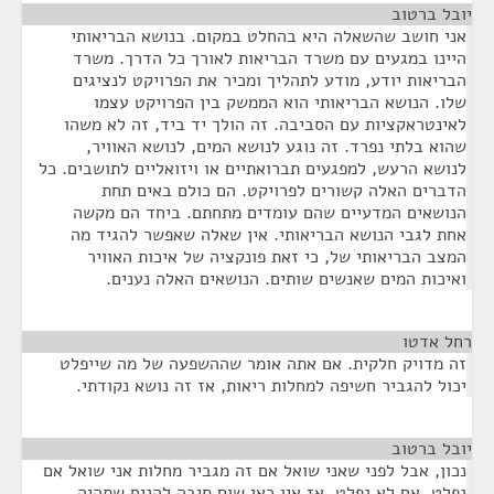
יובל ברטוב
¶
אני חושב שהשאלה היא בהחלט במקום. בנושא הבריאותי
היינו במגעים עם משרד הבריאות לאורך כל הדרך. משרד
הבריאות יודע, מודע לתהליך ומכיר את הפרויקט לנציגים
שלו. הנושא הבריאותי הוא הממשק בין הפרויקט עצמו
לאינטראקציות עם הסביבה. זה הולך יד ביד, זה לא משהו
שהוא בלתי נפרד. זה נוגע לנושא המים, לנושא האוויר,
לנושא הרעש, למפגעים תברואתיים או ויזואליים לתושבים. כל
הדברים האלה קשורים לפרויקט. הם כולם באים תחת
הנושאים המדעיים שהם עומדים מתחתם. ביחד הם מקשה
אחת לגבי הנושא הבריאותי. אין שאלה שאפשר להגיד מה
המצב הבריאותי של, כי זאת פונקציה של איכות האוויר
ואיכות המים שאנשים שותים. הנושאים האלה נענים.
רחל אדטו
¶
זה מדויק חלקית. אם אתה אומר שההשפעה של מה שייפלט
יכול להגביר חשיפה למחלות ריאות, אז זה נושא נקודתי.
יובל ברטוב
¶
נכון, אבל לפני שאני שואל אם זה מגביר מחלות אני שואל אם
נפלט. אם לא נפלט, אז אין כאן שום סיבה להניח שתהיה