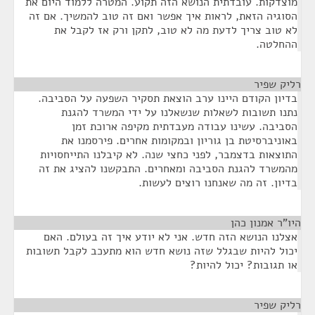
מוצדקות. עובדתית הנושא הזה תקוע. המטרה ללמוד היום את
הסוגיה הזאת, לראות איך אפשר ואם זה טוב להמשיך. אם זה
לא טוב צריך לדעת מה לא טוב, לתקן ורק אז לקבל את
ההחלטה.
רליק שפיר
¶
בדיון הקודם היינו ערב הוצאת תסקיר השפעה על הסביבה.
נתנו תשובות לשאלות שנשאלנו על ידי המשרד להגנת
הסביבה. עשינו עבודה מעבדתית מקיפה ארוכת זמן
באוניברסיטת בן גוריון ובמקומות אחרים. פירסמנו את
התוצאות בדצמבר, לפני כחצי שנה. לא קיבלנו התייחסויות
מהמשרד להגנת הסביבה ומאחרים. התבקשנו להציג את זה
בדיון. זה מה שאנחנו רוצים לעשות.
היו"ר אמנון כהן
¶
אצלנו הנושא הזה חדש. אני לא יודע איך זה בעולם. האם
יכול להיות שבגלל שזה נושא חדש הוא מתעכב לקבל תשובות
או תגובות? יכול להיות?
רליק שפיר
¶