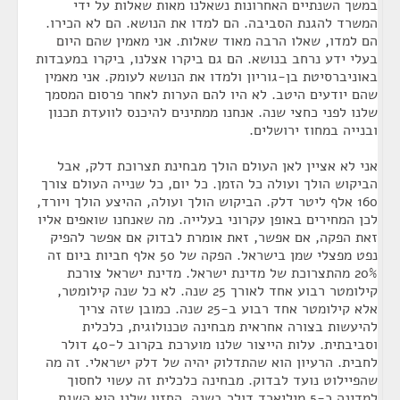
במשך השנתיים האחרונות נשאלנו מאות שאלות על ידי
המשרד להגנת הסביבה. הם למדו את הנושא. הם לא הכירו.
הם למדו, שאלו הרבה מאוד שאלות. אני מאמין שהם היום
בעלי ידע נרחב בנושא. הם גם ביקרו אצלנו, ביקרו במעבדות
באוניברסיטת בן-גוריון ולמדו את הנושא לעומק. אני מאמין
שהם יודעים היטב. לא היו להם הערות לאחר פרסום המסמך
שלנו לפני כחצי שנה. אנחנו ממתינים להיכנס לוועדת תכנון
ובנייה במחוז ירושלים.
אני לא אציין לאן העולם הולך מבחינת תצרוכת דלק, אבל
הביקוש הולך ועולה כל הזמן. כל יום, כל שנייה העולם צורך
160 אלף ליטר דלק. הביקוש הולך ועולה, ההיצע הולך ויורד,
לכן המחירים באופן עקרוני בעלייה. מה שאנחנו שואפים אליו
זאת הפקה, אם אפשר, זאת אומרת לבדוק אם אפשר להפיק
נפט מפצלי שמן בישראל. הפקה של 50 אלף חביות ביום זה
20% מהתצרוכת של מדינת ישראל. מדינת ישראל צורכת
קילומטר רבוע אחד לאורך 25 שנה. לא כל שנה קילומטר,
אלא קילומטר אחד רבוע ב-25 שנה. כמובן שזה צריך
להיעשות בצורה אחראית מבחינה טכנולוגית, כלכלית
וסביבתית. עלות הייצור שלנו מוערכת בקרוב ל-40 דולר
לחבית. הרעיון הוא שהתדלוק יהיה של דלק ישראלי. זה מה
שהפיילוט נועד לבדוק. מבחינה כלכלית זה עשוי לחסוך
למדינה כ-5 מיליארד דולר בשנה. החזון שלנו הוא השגת