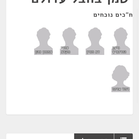
ח"כים נוכחים
ניצן
אורי
הורוביץ
דב חנין
מקלב
אמנון כהן
רחל אדטו