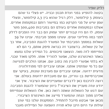
רליק שפיר
¶
בקשה להופיע בפני ועדת תכנון ובניה. יש פצלי גז שהם
בעומק 3 קילומטר, דלק רגיל שהוא בין 2,3 קילומטר, ופצלי
שמן שיש על פני הקרקע כמו במישור רותם ובמקומות אחרים.
אצלנו ובמקומות אחרים בעולם הם בסביבות 300,400 מטר
עומק. לו הם היו קבורים יותר עמוק הם כבר היו הופכים לדלק
לפני כמה מיליוני שנים. עשינו מסמך סביבתי. ענינו על 59
שאלות במסמך הסביבתי של המשרד להגנת הסביבה, אחר כך
על 72 שאלות. בדצמבר זה כנראה סיפק אותם, כי הם לא
התייחסו לזה מאז. הוצאנו סיכומים. כל המידע שלנו נמצא
באתר האינטרנט שלנו, אפשר להוריד אותו. חלקו מאוד טכני.
לא בלתי אפשרי להבין מה כתוב שם. אנחנו הולכים לפגישה
עם כל מי שמזמין אותנו. אנחנו עובדים לפי מתודולוגיה
מדעית ידועה. אנחנו עובדים עם מערכות שונות, בעיקר עם
אוניברסיטת בן-גוריון, גם עם מעבדות ידועות בעולם. אני
רוצה להיכנס כאן לדברים שמעניינים את הציבור. איך אני
יודע שזה מעניין את הציבור? כיוון שהמשרד להגנת הסביבה
שם דגש על השאלות שאתה רואה כאן. אלו השאלות שנתייחס
אליהן מתוך הנחה שהמשרד מייצג את האינטרס הציבורי.
מכאן אני אבקש מיובל להתחיל. המסקנות שלנו כפי שהן
עולות עד היום הינן שלא תהיה השפעה של הפיילוט מעבר