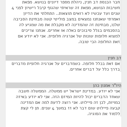
חבר הכנסת דב חנין, ניהלת מספר דיונים בנושא. מפאת
חשיבות הנושא, מפאת זה שראיתי שהגוף קיבל רישיון לפני 4
שנים ועד עכשיו לא רואים תוצאות.. התחלתי את הדיון
ואמרתי שאנחנו נמצאים במצב פוליטי קשה מבחינת הסביבה
שלנו, מבחינת זה שהמדינה לא מקבלת את מה שמגיע לה
בהסכמים בגלל סיבוכים כאלה או אחרים. אנחנו צריכים
למצוא חלופות שונות של אנרגיה חלופית. אני לא יודע אם
זאת החלופה הכי טובה.
דב חנין
¶
אם זאת בכלל חלופה. כשמדברים על אנרגיה חלופית מדברים
בדרך כלל על דברים אחרים.
היו"ר אמנון כהן
¶
אני לא יודע. במדינת ישראל יש ממשלה. הממשלה חשבה
שאחד הדברים יכול להיות המיזם הזה. אני לא יודע באיזה
כמויות, לכן זה פיילוט. אני רוצה לדעת למה אם המדינה
קבעה פיילוט שום דבר לא זז במשך 4 שנים. תן לי קצת
ללמוד את הסוגיה.