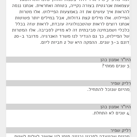
עצמאות אנרגטית בצורה נקייה, בטוחה ואחראית. אנחנו ננסה
להראות איך עושים את זה באמצעות הפיילוט. אלו מטרות
הפיילוט. אלו מילים קצת גדולות, אבל במילים יותר פשוטות
אנחנו רוצים לראות שהטכנולוגיה עובדת, לראות שזה בכלל
כלכלי ושמבחינה סביבתית זה לא מזיק לסביבה. אלו המטרות
של הפיילוט, כך גם הגדיר לנו משרד האנרגיה. מדובר ב-20
דונם ב-3 שנים. ההפקה היא של 2 חביות ליום.
היו"ר אמנון כהן
¶
3 שנים ממתי?
רליק שפיר
¶
מהיום שנוכל להתחיל.
היו"ר אמנון כהן
¶
4 שנים לא התחלת.
רליק שפיר
¶
מהיום שהוועדה לתכנון ובנייה תיתן לנו אישור לעלות לשטח