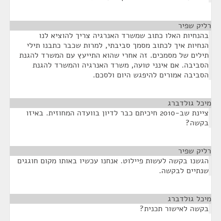
רליק שפיר
¶
בהנחיות האלו כתוב שמשרד האנרגיה צריך להוציא לנו
הנחיות איך לכתוב מסמך סביבתי, למרות שכבר כתבנו תילי
תילים של מסמכים. זה אחרי שהוא התייעץ עם המשרד להגנת
הסביבה. אם אינני טועה, משרד האנרגיה והמשרד להגנת
הסביבה אמורים להיפגש היום ולסכם.
מיכל גולדברג
¶
ציינת שב-2010 חיכיתם כבר לדיון בוועדה המחוזית. באיזו
בקשה?
רליק שפיר
¶
הגשנו בקשה לעשות פיילוט. אנחנו עכשיו באותו מקום חוגגים
שנתיים לבקשה.
מיכל גולדברג
¶
בקשה לאישור תכנית?