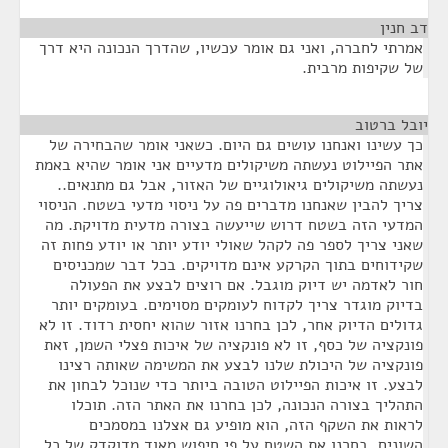
דב חנין
¶
אמרתי לחברה, ואני גם אומר עכשיו, שהדרך הנכונה היא דרך
של שקיפות מרבית.
יובל ברטוב
¶
כך עשינו ואנחנו עושים גם היום. כשאני אומר שהבחירה של
אתר הפיילוט נעשתה משיקולים מדעיים אני אומר שהיא באמת
נעשתה משיקולים גיאולוגיים של האזור, אבל גם מתנאים..
צריך להבין שאנחנו מדברים פה על ניסוי מדעי בשטח. הניסוי
המדעי הזה בשטח דרוש שייעשה בצורה מדעית מדויקת. מה
שאני צריך לספר פה לקהל שאולי יודע יותר או יודע פחות זה
שקידוחים בתוך הקרקע אינם מדויקים. בכל דבר שמכניסים
חור לאדמה יש דיוק מוגבל. אם רוצים לבצע את הפעולה
בדיוק מוגדר צריך לקדוח לעומקים מסוימים. בעומקים יותר
גדולים הדיוק אחר, לכן בחרנו אזור שהוא יחסית רדוד. זו לא
פונקציה של כסף, זו לא פונקציה של איכות פצלי השמן, זאת
פונקציה של היכולת שלנו לבצע את המשימה שאותה רצינו
לבצע. זו איכות הפיילוט הטובה ביותר כדי שנוכל לבחון את
התהליך בצורה הנכונה, לכן בחרנו את האתר הזה. תוכלו
לראות את השקף הזה, הוא מופיע גם אצלנו במסמכים
השונים. בחרנו את השטח על פי חיפוש מאוד מדוקדק של כל