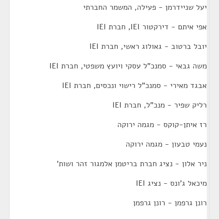
יעל שניידרמן - פעילה, המשמר החברתי
אפי איתם - דירקטור IEI, חברת IEI
יובל ברטוב - גאולוג ראשי, חברת IEI
משה גבאי - סמנכ"ל עסקי ויועץ משפטי, חברת IEI
אבגד מאירי - סמנכ"ל רישוי ונכסים, חברת IEI
רליק שפיר - מנכ"ל, חברת IEI
רז איתן-קוקס - מגמה ירוקה
נעמי טבעון - מגמה ירוקה
ניר אלון - נציג חברת בריטמן אלמגור זהר ושות'
מיכאל ג'ונס - נציג IEI
רונן גרפמן - רונן גרפמן