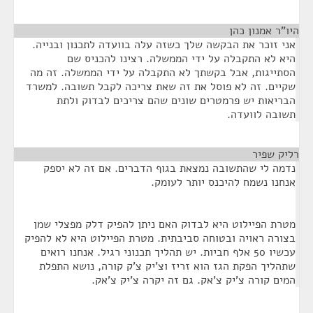
היו"ר אמנון כהן
¶
אני זוכר את הבקשה שלך כשזה עלה בוועדה לתכנון ובנייה.
היא לא התקבלה על ידי הממשלה. רצינו להכניס שם
הסתייגות, אבל בקשתך לא התקבלה על ידי הממשלה. זה מה
שקיים. זה לא פוסל את זה שאת צריכה לקבל תשובה. למשרד
הבריאות יש פרמטרים שונים שהם צריכים לבדוק ולתת
תשובה לוועדה.
רליק שפיר
¶
נדמה לי שהתשובה נמצאת בגוף הדברים. אם זה לא יספק
אנחנו נשמח להיכנס יותר לעומק.
מטרת הפיילוט היא לבדוק האם ניתן להפיק דלק מפצלי שמן
בצורה ראויה ובטוחה סביבתית. מטרת הפיילוט היא לא להפיק
עכשיו 50 אלף חביות. יש תהליך תכנוני רגיל. אנחנו רואים
שתהליך הפקת הגז הוא זריז וצ'יק צ'ק קורה, נושא התפלת
המים קורה צ'יק צ'אק. גם זה יקרה צ'יק צ'אק.