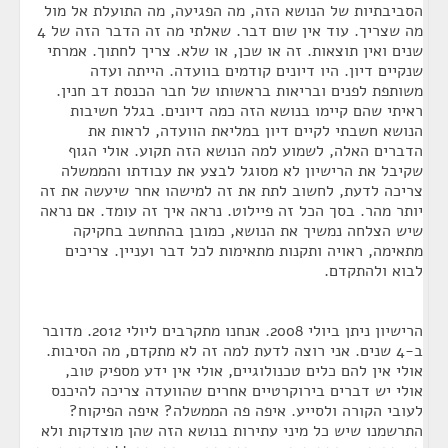
הסביבתיות של הנושא הזה, מה הפגיעה, מה התועלת אל מול
מה שצריך. עוד אין שום דבר. שאלתי מה זה הדבר הזה של 4
שנים ואין תוצאות. זה או שכן, או שלא. צריך לחתוך. אמרתי
שנקיים דיון. היו דיונים קודמים בוועדה. הייתה ועדה
משותפת לפנים ובריאות בראשותו של חבר הכנסת דב חנין.
ראיתי שהם קיימו בנושא הזה כמה דיונים. בגלל חשיבות
הנושא חשבתי לקיים דיון במליאת הוועדה, לראות את
הדברים האלה, לשמוע למה הנושא הזה תקוע. אולי הגוף
שקיבל את הרישיון לא מסוגל לבצע את עבודתו והממשלה
צריכה לדעת, לחשוב לתת את זה למישהו אחר שיעשה את זה
יותר מהר. בסך הכל זה פיילוט. נראה איך זה עומד. אם נראה
שיש הצלחה נמשיך את הנושא, כמובן בהתחשב בחקיקה
מתאימה, ראויה ותקנות מתאימות לכל דבר ועניין. צריכים
לבוא ולהתקדם.
הרישיון ניתן ביולי 2008. אנחנו מתקרבים ליולי 2012. מדובר
ב-4 שנים. אני רוצה לדעת למה זה לא מתקדם, מה הסיבות.
אולי אין להם כלים טכנולוגיים, אולי אין ידע מספיק טוב,
אולי יש דברים בירוקרטיים אחרים שהוועדה צריכה להיכנס
לעובי הקורה ולסייע. איפה פה הממשלה? איפה הפיקוח?
התרשמנו שיש כל מיני עתירות בנושא הזה שהן מוצדקות ולא