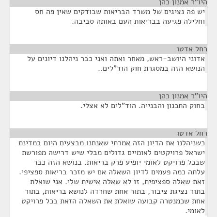
היו"ר אמנון כהן
¶
יש פה נציגים של משרד הבריאות שבודקים שאין פה חס
וחלילה פגיעה בבריאות העם באותה סביבה.
רחל אדטו
¶
אדוני היושב-ראש, מאחר ואתה ואני כבר ניהלנו דיונים על
הנושא הזה במסגרת חוק הוד"לים..
היו"ר אמנון כהן
¶
בחוק התכנון והבנייה. הוד"לים לא אצלי.
רחל אדטו
¶
כשניהלנו את הדיון הזה אמרתי שאנחנו מבצעים היום במדינת
ישראל פרויקטים לאומיים גדולים מבלי שיש דרישה מפורשת
שבכל פרויקט לאומי יופיע פרק בריאות. בנושא הזה כבר
עלתה כמה פעמים לדיון השאלה אם יש מזכר בריאות ספציפי.
זאת שאלה ספציפית, זו לא שאלה אישית שלי. אני שואלת
בתור נציגת ציבור, בתור אחת שחרדה לנושא בריאות, בתור
אחת שכמנטרה קבועה שואלת את השאלה הזאת בכל פרויקט
לאומי.