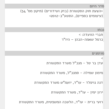
סדר היום
<הצעת חוק התקשורת (בזק ושידורים) (תיקון מס' 54)
(עיצומים כספיים), התשע"ב-2012>
נכחו
¶
חברי הוועדה: >
כרמל שאמה-הכהן – היו"ר
מוזמנים
¶
>
עדן בר טל - מנכ"ל משרד התקשורת
מימון שמילה - סמנכ"ל, משרד התקשורת
דנה נויפלד - עו"ד, יועמ"ש משרד התקשורת
ירון ימין - עו"ד, משרד התקשורת
רועי ברית - עו"ד, הלשכה המשפטית, משרד התקשורת