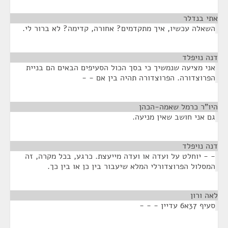
אתי בנדלר
¶
השאלה עכשיו, איך מתקדמים? אחורה, קדימה? לא ברור לי.
דנה נויפלד
¶
אני מציעה שנמשיך כי בסך הכול הסעיפים הבאים הם בניית
הפרוצדורה. הפרוצדורה תהיה בין אם - -
היו"ר כרמל שאמה-הכהן
¶
גם אני חושב שאין מניעה.
דנה נויפלד
¶
- - יוחלט על ועדה או ועדה מייעצת. כרגע, בכל מקרה, זה
המסלול הפרוצדורלי המלא שיעבור בין כן או בין כך.
לאה ורון
¶
סעיף 37א6 עדיין - - -