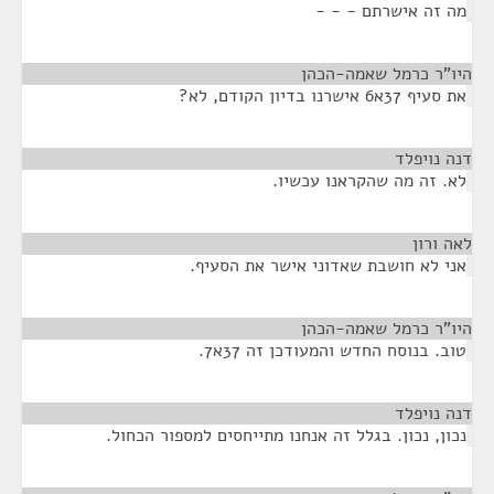
מה זה אישרתם - - -
היו"ר כרמל שאמה-הכהן
¶
את סעיף 37א6 אישרנו בדיון הקודם, לא?
דנה נויפלד
¶
לא. זה מה שהקראנו עכשיו.
לאה ורון
¶
אני לא חושבת שאדוני אישר את הסעיף.
היו"ר כרמל שאמה-הכהן
¶
טוב. בנוסח החדש והמעודכן זה 37א7.
דנה נויפלד
¶
נכון, נכון. בגלל זה אנחנו מתייחסים למספור הכחול.