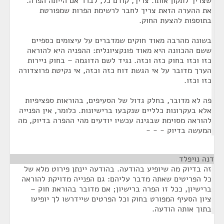
שצריך לתקון אותו. צריך, קודם כל, לברר אם הייתה הפרה.
את ההערה הזאת צריך לחבר לרשימת הפרות שמפורטת
בתוספות להצעת החוק.
בשונה מהרבה מאוד חוקים שמדברים על עיצומים כספיים
ששם ההכוונה היא מאוד פונקציונלית: ההפניה היא להוראה
כזו וכזו בחוק כזה וכזה. נגיד לשם הדוגמה – בחוק ניירות
הערך מדובר על אי הגשת דוח כזה וכזה, אי נקיטת פרוצדורה
כזו וכזו.
פה לא מדובר, בחלק גדול של הסעיפים, בהוראות ספציפיות
אלא בעקרונות כלליים שנקבעו ברישיונות. כלומר, אין הפנייה
להוראה מסוימת שבגינה עכשיו יודעים מהי ההפרה בדיוק, מה
המעשה בדיוק - - -
דנה נויפלד
¶
זה בדיוק מה שיופיע בהודעה. בהודעה יינתן פירוט מלא של
כל הפריטים שאתה מדבר עליהם: גם הפנייה מדויקת להוראה
ברישיון, ככל זו הפרה ברישיון; אם מדובר בהוראת חוק –
ציון הסעיף המפורט בחוק וכל הפרטים שיידרשו לך יופיעו
בתוך אותה הודעה.