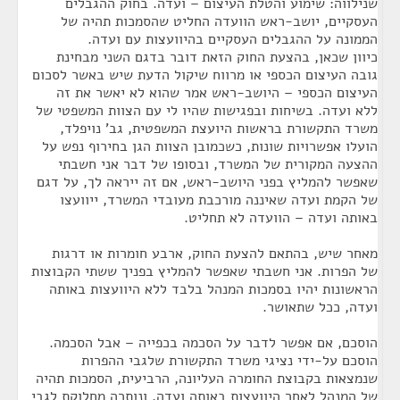
שנילווה: שימוע והטלת העיצום – ועדה. בחוק ההגבלים
העסקיים, יושב-ראש הוועדה החליט שהסמכות תהיה של
הממונה על ההגבלים העסקיים בהיוועצות עם ועדה.
כיוון שכאן, בהצעת החוק הזאת דובר בדגם השני מבחינת
גובה העיצום הכספי או מרווח שיקול הדעת שיש באשר לסכום
העיצום הכספי – היושב-ראש אמר שהוא לא יאשר את זה
ללא ועדה. בשיחות ובפגישות שהיו לי עם הצוות המשפטי של
משרד התקשורת בראשות היועצת המשפטית, גב' נויפלד,
הועלו אפשרויות שונות, כשכמובן הצוות הגן בחירוף נפש על
ההצעה המקורית של המשרד, ובסופו של דבר אני חשבתי
שאפשר להמליץ בפני היושב-ראש, אם זה ייראה לך, על דגם
של הקמת ועדה שאיננה מורכבת מעובדי המשרד, ייוועצו
באותה ועדה – הוועדה לא תחליט.
מאחר שיש, בהתאם להצעת החוק, ארבע חומרות או דרגות
של הפרות. אני חשבתי שאפשר להמליץ בפניך ששתי הקבוצות
הראשונות יהיו בסמכות המנהל בלבד ללא היוועצות באותה
ועדה, ככל שתאושר.
הוסכם, אם אפשר לדבר על הסכמה בכפייה – אבל הסכמה.
הוסכם על-ידי נציגי משרד התקשורת שלגבי ההפרות
שנמצאות בקבוצת החומרה העליונה, הרביעית, הסמכות תהיה
של המנהל לאחר היוועצות באותה ועדה, ונותרה מחלוקת לגבי