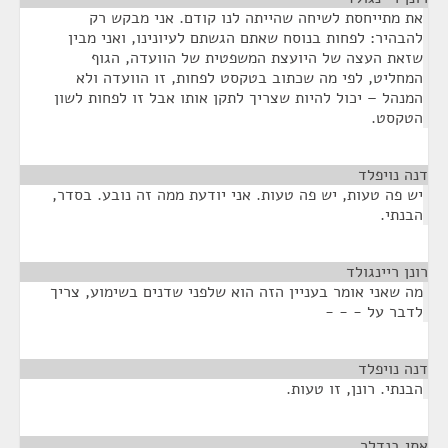
את מתייחסת לשיחה שהייתה לנו קודם. אני מבקש רק
להבהיר: לפחות בנוסח שאתם הגשתם לעיונינו, ואני מבין
שזאת העצה של היועצת המשפטית של הוועדה, הגוף
המחליט, לפי מה שכתוב בטקסט לפחות, זו הוועדה ולא
המנהל – יכול להיות שצריך לתקן אותו אבל זו לפחות לשון
הטקסט.
דנה נויפלד
¶
יש פה טעות, יש פה טעות. אני יודעת ממה זה נובע. בסדר,
הבנתי.
רונן ריינגולד
¶
מה שאני אומר בעניין הזה הוא שלפני שדנים בשימוע, צריך
לדבר על - - -
דנה נויפלד
¶
הבנתי. רונן, זו טעות.
אתי בנדלר
¶