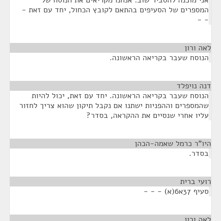
אני מוכנה להסביר שוב. אנחנו מקריאים את הנוסח של
המספרים של הסעיפים בהתאם לקובץ הכחול, יחד עם זאת -
- -
לאה ורון
¶
הנוסח שעבר בקריאה הראשונה.
דנה נויפלד
¶
הנוסח שעבר בקריאה הראשונה. יחד עם זאת, יכול להיות
שהמספרים וההפניות ישתנו אם נקבל תיקון שהוא צריך לחזור
עליו אחרי שנסיים את ההקראה, בסדר?
היו"ר כרמל שאמה-הכהן
¶
בסדר.
רועי ברית
¶
סעיף 37א6(א) - - -
לאה ורון
¶