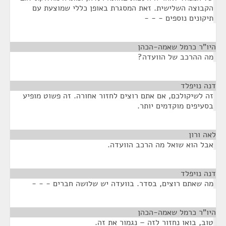
הקבוצה השלישית. זאת המסגרת באופן כללי שמוצעת עם
תיקונים נוספים - - -
היו"ר כרמל שאמה-הכהן
¶
מה ההרכב של הוועדה?
דנה נויפלד
¶
זה לשיקולכם, אם אתם רוצים לחזור אחורה. זה פשוט מופיע
בסעיפים מוקדמים יותר.
לאה ורון
¶
אבל הוא שואל מה הרכב הוועדה.
דנה נויפלד
¶
מה שאתם רוצים, בסדר. בוועדה יש שלושה חברים - - -
היו"ר כרמל שאמה-הכהן
¶
טוב, בואו נחזור לזה – נגמור את זה.