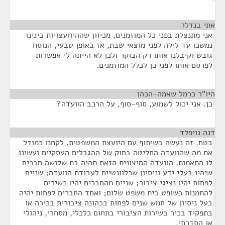
אתי בנדלר
¶
אני מתנצלת בפני כל המוזמנים, מכיוון שההיוועצויות בינינו
נמשכו עד לילה לפני מוצאי שבת, אז באופן טבעי, הנוסח
גובש וקיבלנו אותו רק הבוקר ולכן לא הייתה לי אפשרות
לפרסם אותו לפני כן לכלל המוזמנים.
היו"ר כרמל שאמה-הכהן
¶
כן. אני יכול לשמוע, סוף-סוף, על הרכב הוועדה?
דנה נויפלד
¶
בטח. זה נעשה בשיתוף עם היועצת המשפטית. לקחנו כמודל
את מה שהוועדה החליטה בחוק של ההגבלים העסקיים ועשינו
לו התאמות. הוועדה החיצונית הזאת תהיה בת שלושה חברים
שיהיו בעלי ידע וניסיון שרלוונטיים לעבודת הוועדה; שניים
לפחות יהיו נציגי ציבור; שניים מהחברים יהיו כשירים
להתמנות כשופט בית משפט שלום; ואחד החברים לפחות יהיה
בעל ניסיון של חמש שנים לפחות בכהונה ציבורית בכירה או
בתפקיד בכיר בשירות הציבורי בתחום כלכלי, מסחרי, ניהולי
או הסדרתי.