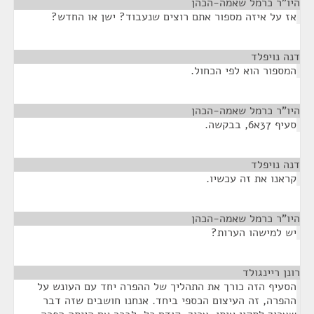
היו"ר כרמל שאמה-הכהן
¶
אז על איזה מספור אתם רוצים שנעבוד? ישן או החדש?
דנה נויפלד
¶
המספור הוא לפי הכחול.
היו"ר כרמל שאמה-הכהן
¶
סעיף 37א6, בבקשה.
דנה נויפלד
¶
קראנו את זה עכשיו.
היו"ר כרמל שאמה-הכהן
¶
יש למישהו הערות?
רונן ריינגולד
¶
הסעיף הזה כורך את התהליך של ההפרה יחד עם העונש על
ההפרה, זה העיצום הכספי ביחד. אנחנו חושבים שזה דבר