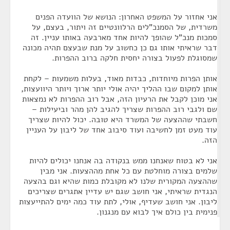
אני אחזור על המשפט האחרון: הנושא של הוועדה הפנים
משרדית, של הסמנכ"לים הרלוונטיים זה ויתור, בעצם, על
סמכות מנכ"ל שהופך להיות אחד מארבעה באותו עניין. זה
דבר שראיתי אותו גם כן כחשוב על מנת שבעצם תהיה מכונה
שמסוגלת לפעול בצורה יחסית חלקה ברוב ההפרות.
אותן הפרות מיוחדות, כבדות מאוד, בעלות משמעות – לקחת
אותן למקום שבו ההליך יהיה אולי יותר ארוך ויותר היוועצות,
אני מוכן לקבל את הרעיון הזה, אבל רוב ההפרות לא נמצאות
שם ולגבי רוב ההפרות שצריך להגיב להן מהר וביעילות –
חשבתי שההצעה של המשרד היא טובה. יכול להיות שצריך
עוד מעט זמן לחשיבה ועוד סיבוב אחד של ליבון על העניין
הזה.
אני לא בטוח שאנחנו ממש בנקודה בה אנחנו יכולים להיות
שלמים בצורה מוחלטת עם כל אחת מההצעות. אני מבין
שההצעה המקורית שלנו לא מקובלת כמות שהיא וגם בהצעה
הנגדית שראיתי, אני חושב שגם יש עדיין אתגרים שצריכים
ליבון. אני חושב שעדיף, אולי, לתת עוד כמה ימים להתייעצות
פנימית בין כולם איך לבוא עם מנגנון.