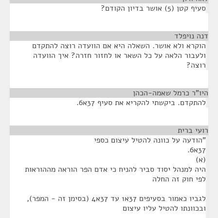
סעיף קטן (5) אושר בדיון הקודם?
דנה נויפלד
¶
הוקרא ולא אושר. השאלה היא אם הוועדה רוצה להתקדם
ולעבור הלאה על כל השאר או לחזור חזרה? איך הוועדה
רוצה?
היו"ר כרמל שאמה-הכהן
¶
להתקדם. ביקשתי להקריא את סעיף 37א6.
רועי ברית
¶
"הודעה על כוונה להטיל עיצום כספי
37א6.
(א)
היה למנהל יסוד סביר להניח כי אדם הפר הוראה מההוראות
לפי חוק זה החלה
לגביו כאמור בסעיפים 37א1 עד 37א4 (בסימן זה - המפר),
ובכוונתו להטיל עליו עיצום