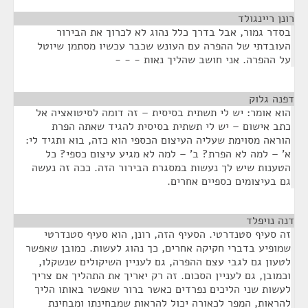
רונן ריינגולד
¶
בסדר גמור, אבל בדרך כלל נהוג לא לכרוך את הבירור
העובדתי של ההפרה עם העונש שכבר עכשיו מסתמן שיוטל
על ההפרה. אני חושב שהליך נאות - - -
דפנה גלוק
¶
הוא אומר: יש לי תשתית בסיסית – זה דומה לסיטואציה אל
כתב אישום – יש לי תשתית בסיסית להגיד שאתה הפרת
הוראה מסוימת שעליה העיצום הכספי הוא כזה, בוא ותגיד לי:
א' – למה לא הפרת? ב' – למה לא מגיע עיצום כספי? כל
הטענות שיש לך נעשות במסגרת הבירור הזה. ככה זה נעשה
גם בעיצומים כספיים אחרים.
דנה נויפלד
¶
זה סעיף סטנדרטי. הסעיף הזה, רונן, הוא סעיף סטנדרטי
שמופיע בדברי חקיקה אחרים, כך נהוג לעשות. כמובן שאפשר
לטעון גם לגבי עצם ההפרה, גם לעניין השיקולים שנשקלו,
וכמובן, גם לעניין הסכום. זה רק יאריך את התהליך אם צריך
לעשות שני הליכים נפרדים כאשר ברור שאפשר באותו הליך
להראות, המפר לכאורה יכול להראות שמבחינתו ומבחינת