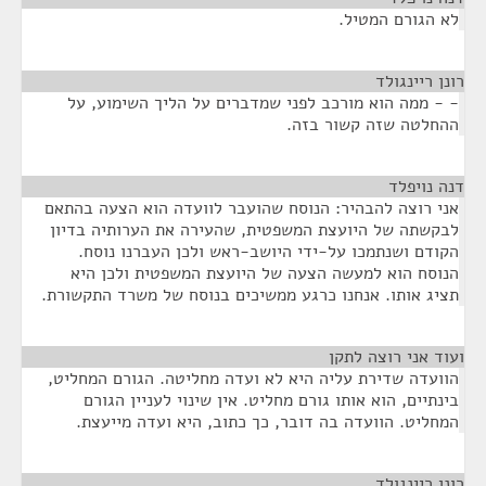
לא הגורם המטיל.
רונן ריינגולד
¶
- - ממה הוא מורכב לפני שמדברים על הליך השימוע, על
ההחלטה שזה קשור בזה.
דנה נויפלד
¶
אני רוצה להבהיר: הנוסח שהועבר לוועדה הוא הצעה בהתאם
לבקשתה של היועצת המשפטית, שהעירה את הערותיה בדיון
הקודם ושנתמכו על-ידי היושב-ראש ולכן העברנו נוסח.
הנוסח הוא למעשה הצעה של היועצת המשפטית ולכן היא
תציג אותו. אנחנו כרגע ממשיכים בנוסח של משרד התקשורת.
ועוד אני רוצה לתקן
¶
הוועדה שדירת עליה היא לא ועדה מחליטה. הגורם המחליט,
בינתיים, הוא אותו גורם מחליט. אין שינוי לעניין הגורם
המחליט. הוועדה בה דובר, כך כתוב, היא ועדה מייעצת.
רונן ריינגולד
¶