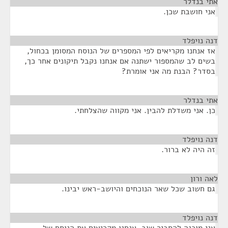
אתי בנדלר
¶
אני חושבת שכן.
דנה נויפלד
¶
אז אנחנו מקריאים לפי המספרים של הנוסח המסומן בכחול,
בשים לב שהמספור ישתנה אם אנחנו נקבל תיקונים אחר כך,
בסדר? הבנת מה אני אומרת?
אתי בנדלר
¶
כן. אני משדלת להבין. אני מקווה שהצלחתי.
דנה נויפלד
¶
זה היה לא ברור.
לאה ורון
¶
גם חשוב שכל שאר הנוכחים והיושב-ראש יבינו.
דנה נויפלד
¶