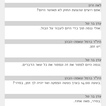
לאה ורון
¶
אתם רוצים שהצעת החוק לא תאושר היום?
עדן בר טל
¶
אולי ננסה תוך כדי היום לעבור על הכול.
היו"ר כרמל שאמה-הכהן
¶
יש זמן.
עדן בר טל
¶
ננסה היום לפתור את זה ונפתור את כל שאר הדברים.
היו"ר כרמל שאמה-הכהן
¶
בשעה 14:00 בערך נעשה הפסקה ואז יהיה לך זמן, בסדר?
עדן בר טל
¶
בסדר, מאה אחוז.