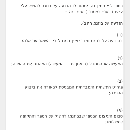
כספי לפי סימן זה, ימסור לו הודעה על כוונה להטיל עליו
עיצום כספי כאמור (בסימן זה -
הודעה על כוונת חיוב).
(ב)
בהודעה על כוונת חיוב יציין המנהל בין השאר את אלה:
(1)
המעשה או המחדל (בסימן זה – המעשה) המהווה את ההפרה;
(2)
פירוט התשתית העובדתית המבססת לכאורה את ביצוע
ההפרה;
(3)
סכום העיצום הכספי שבכוונתו להטיל על המפר והתקופה
לתשלומו;