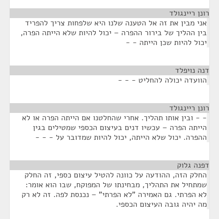
רונן ריינגולד
¶
אני מבין את זה אל הטענה שלנו היא שלפחות צריך להפריד
בין ההליך של בירור ההפרה – יכול להיות שלא הייתה הפרה,
יכול להיות שכן הייתה - -
דנה נויפלד
¶
הוועדה יכולה להחליט - - -
רונן ריינגולד
¶
- - ובין אותו תהליך. אחרי שהחלטנו אם הייתה הפרה או לא
הייתה הפרה – עכשיו דנים בעיצום הכספי שמטילים בגין
ההפרה. יכול שלא הייתה, יכול להיות שמדובר על - - -
דפנה גלוק
¶
החלק הזה, ההודעה על כוונה להטיל עיצום כספי, זה החלק
שמתחיל את התהליך, מבחינתו של המפוקח, שבו הוא אומר:
לא הפרתי. גם האמירה "לא הפרתי" – נכנסת לפה. זה לא רק
מה יהיה גובה העיצום הכספי.