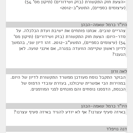
<הצעת חוק התקשורת (בזק ושידורים) (תיקון מס' 54)
(עיצומים כספיים), התשע"ב-2012>
היו"ר כרמל שאמה-הכהן
¶
צהריים טובים. אנחנו פותחים את ישיבת ועדת הכלכלה. על
סדר-היום: הצעת חוק התקשורת (בזק ושידורים) (תיקון מס'
54) (עיצומים כספיים), התשע"ב-2012. זהו דיון שני, בהמשך
לדיון ראשון שקיימה הוועדה בפגרה, אם אינני טועה. לאן
הגענו?
לאה ורון
¶
הבוקר התקבל נוסח מעודכן ממשרד התקשורת לדיון של היום.
במהירות הכי אפשרית שיכולנו, בעזרת עובדי הדפוס של
הכנסת, הדפסנו נוסחים והם מונחים לפני המוזמנים.
היו"ר כרמל שאמה-הכהן
¶
באיזה סעיף עצרנו? אף לא יודע להגיד באיזה סעיף עצרנו?
דנה נויפלד
¶