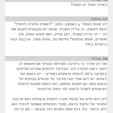
באיזה סעיף יש טעות?
דנה נויפלד
¶
יש טעות בעמוד 4 באמצע, כתוב: "רשאית הוועדה להטיל"
וזאת הטעות. זה עדיין המנהל. אנחנו לא מבקשים לשנות את
זה – זה עדיין המנהל. רונן צודק, זאת פשוט טעות, איך
אומרים, טעות קולמוס? פליטת פה, טעות סופר. ערבבתי כמה
ביטויים ביחד.
אתי בנדלר
¶
אני רק אזכיר כי בישיבה הקודמת הפניתי את תשומת לב
יושב-ראש הוועדה לכך שבניגוד לדגמים אחרים הקיימים
בחקיקה ביחס להטלת עיצומים כספיים – יש בעצם שני
דגמים: יש דגם אחד שבו מדובר על סכומים קבועים של
עיצום כספי עם תקנות הפחתה, ואז ניתנת סמכות להטלת
העיצומים למנהל כלשהו לפי החוק הרלוונטי.
ויש דגם חדש של סכומי תקרה להטלת עיצומים כספיים שבו
המנעד של שיקול הדעת, מנעד הסכומים שאפשר להטיל הוא
רחב ביותר. היה גדם שאת הסכום הזה קובעת – עם כל מה