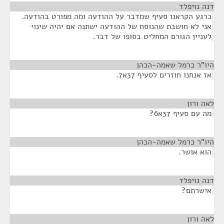
דנה נויפלד
¶
כרגע הקראנו סעיף שמדבר על ההודעה ומה מפורט בהודעה.
אני לא חושבת שהנוסח של ההודעה ישתנה אם יהיה שינוי
לעניין הגורם המחליט בסופו של דבר.
היו"ר כרמל שאמה-הכהן
¶
אז אנחנו חוזרים לסעיף 37א7.
לאה ורון
¶
מה עם סעיף 37א6?
היו"ר כרמל שאמה-הכהן
¶
הוא אושר.
דנה נויפלד
¶
אישרתם?
לאה ורון
¶