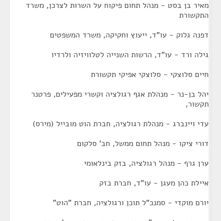
מאיר בן בסט - מנהל תחום פיקוח על השרות לצרכן, משרד
התקשורת
דפנה גלוק - עו"ד, ייעוץ וחקיקה, משרד המשפטים
גילה ורד - עו"ד, הרשות השנייה לטלוויזיה ולרדיו
חיים סלוצקי - סלוצקי אפיקי תקשורת
יהל בן-נר - מנהלת אגף רגולציה וקשרי מפעילים, פרטנר
תקשור,
עדי ויינברג - מנהלת רגולציה, חברת הוט מובייל (מירס)
דורי ציקו - מנהל תחום ממשל, חב' סלקום
ערן גרף - מנהל רגולציה, בזק בינלאומי
איילת כהן מעגן - עו"ד, חברת בזק
יורם מוקדי - סמנכ"ל תוכן ורגולציה, חברת "הוט"