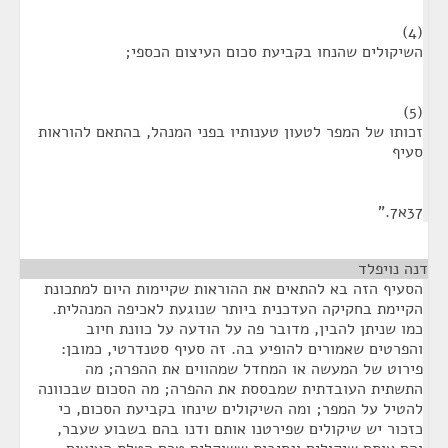
(4)
השיקולים שהנחו בקביעת סכום העיצום הכספי;
(5)
זכותו של המפר לטעון טענותיו בפני המנהל, בהתאם להוראות
סעיף
37א7."
דנה נויפלד
¶
הסעיף הזה בא להתאים את ההוראות שקיימות היום למתכונת
הקיימת בחקיקה העדכנית ביותר שנוגעת לאכיפה המנהלית.
כמו שניתן להבין, מדובר פה על הודעה על כוונת חיוב
והפרטים שאמורים להופיע בה. זה סעיף סטנדרטי, כמובן:
פירוט של המעשה או המחדל שמהווים את ההפרה; מה
התשתית העובדתית שמבססת את ההפרה; מה הסכום שבכוונה
להטיל על המפר; ומה השיקולים שינחו בקביעת הסכום, כי
כזכור יש שיקולים שפירטנו אותם ודנו בהם בשבוע שעבר,