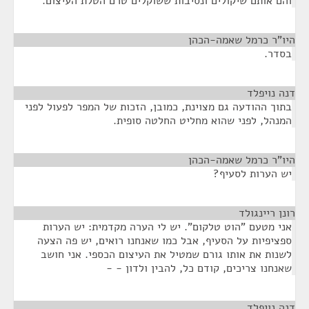
והם אותם שיקולים ונסיבות ששוקלים טרם הטלת העיצום.
היו"ר כרמל שאמה-הכהן
¶
בסדר.
דנה נויפלד
¶
בתוך ההודעה גם מצוינת, כמובן, הזכות של המפר לפעול לפני
המנהל, לפני שהוא מחליט החלטה סופית.
היו"ר כרמל שאמה-הכהן
¶
יש הערות לסעיף?
רונן ריינגולד
¶
אני מטעם "הוט טלקום". יש לי הערה מקדמית: יש הערות
ספציפיות על הסעיף, אבל כמו שאנחנו רואים, יש פה הצעה
לשנות את אותו גורם שמטיל את העיצום הכספי. אני חושב
שאנחנו צריכים, קודם כל, להבין ולדון - -
דנה נויפלד
¶