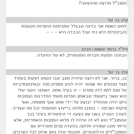
המנכ"ל מרוצה מההצעה?
עדן בר טל
¶
למען האמת אני בדעה שבגלל שתכיפות ההפרות הקטנות
והבינוניות היא כזו שכל הכבדה היא - - -
היו"ר כרמל שאמה-הכהן
¶
הכוונה הפקות חברות התקשורת, לא של הוועדה.
עדן בר טל
¶
כן, ברור. אני לא רוצה שיהיה מצב שבו נשמע זעקות בעתיד
מצד נפגעים ואי אפשר יהיה לנוע מספיק מהר ובאינטנסיביות
על מנת לתת לזה פתרון – זו בעיה אחת. האתגר השני שלי
הוא שאני ביקשתי שבאותן הפרות משתי המדרגות הנמוכות
ניתן יהיה שההליך יבוצע על-ידי אותו אגף מתמחה, אגף
פיקוח ואכיפה – כמובן מלווה בייעוץ המשפטי וכל מה שצריך.
לצורך העניין באנו עם הצעה די היסטורית בעיני בכך
שהמנכ"ל הוא לא זה שיהיו לו מלוא הסמכות והאחריות, אלא
הייתי מוכן שתהיה חלוקה בוועדה פנים משרדית עם
הסמנכ"לים הרלוונטיים. חשבתי שזה נותן איזון לכל הצרכים.