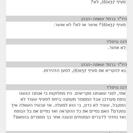
סעיף 37א(6), לא?
היו"ר כרמל שאמה-הכהן
¶
סעיף 37א(6)? אושר או לא? לא אושר.
דנה נויפלד
¶
לא אושר.
היו"ר כרמל שאמה-הכהן
¶
נא להקריא את סעיף 37א(6), למען הזהירות.
דנה נויפלד
¶
אתי, לפני שאנחנו מקריאים. היו מחלוקות כי אנחנו הגשנו
נוסח מעודכן אבל המספור משתנה ביחס לסעיף שעוד לא
התקבל, שעוד לא נדון, כי הוא למעלה. אז עכשיו השאלה איך
נתקדם? האם נסיים את כל ההקראה ואז נסיים את כל הנוסח
ואז נחזור לדברים הפתוחים ונשנה אחר כך מספרים בהתאם?