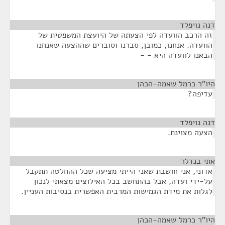
דנה נויפלד
¶
זה הרכב הוועדה לפי הצעתה של היועצת המשפטית של
הוועדה. אנחנו, כמובן, סברנו וסוברים שההצעה שאנחנו
הבאנו לוועדה היא - -
היו"ר כרמל שאמה-הכהן
¶
עדיפה?
דנה נויפלד
¶
הצעה מצוינת.
אתי בנדלר
¶
אדוני, אני חושבת שאני הייתי מציעה שכל ההחלטה תתקבל
על-ידי ועדה, אבל בהתחשב בכל האילוצים מצאתי לנכון
לגלות את מידת הגמישות המרבית האפשרית בנסיבות העניין.
היו"ר כרמל שאמה-הכהן
¶