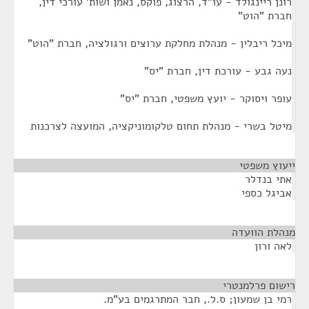
רונן ריינגולד - עו"ד, הרצוג, פוקס, נאמן ושות' עורכי דין,
חברת "הוט"
מיכל ריבלין - מנהלת מחלקת ערוצים ורגולציה, חברת "הוט"
נעה גבע - עורכת דין, חברת "יס"
עופר ויסוקר - יועץ משפטי, חברת "יס"
מיטל בשרי - מנהלת תחום טלקומוניקציה, המועצה לצרכנות
ייעוץ משפטי
¶
אתי בנדלר
אביגל כספי
מנהלת הוועדה
¶
לאה ורון
רישום פרלמנטרי
¶
רמי בן שמעון; ס.ל., חבר המתרגמים בע"מ.