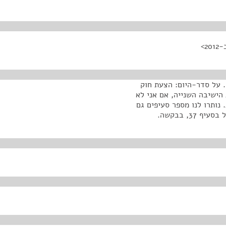
. על סדר-היום: הצעת חוק
 מס' 11) (בנק הדואר), התשע"ב-2012. זאת הישיבה השנייה, אם אני לא
נותרו לנו מספר סעיפים גם