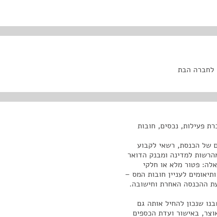
 לחברה הבת
פים של הכנסת, רשאי לקבוע
מהרשות למדינה ומבנק הדואר
לה: פטור מלא או חלקי
תיאומים לעניין חובות המס –
עת ההכנסה האחרת וחישובה.
ו שנכון להחיל אותה גם
צר, באישור ועדת הכספים