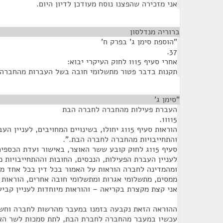
אני מזכירה שהפצנו נוסח מעודכן לדיון היום.
ברוריה מנדלסון
¶
"הוספת סימן ג' בפרק ח'
37.
אחרי סעיף 115ו לחוק העיקרי יבוא:
תקנות בדבר פטור מתשלומי חובה בשל העברות מהחברה
"סימן ג'
¶
העברת פעילות מהחברה לחברה הבת
115ו1.
הוראות סעיף 115ג יחולו, בשינויים המחויבים, לעניין העברת פעילות, נכסים, חובות
והתחייבויות מהחברה לחברה הבת.".
סעיף 115ג לחוק קובע ששר האוצר, באישור ועדת הכס
לעניין העברת הפעילות, הנכסים, החובות וההתחייבויות 
ומהמדינה לחברה הוראות על האמור בכל דין בכל אחד מא
ממסים, מתשלומי אגרות ומתשלומי חובה אחרים, הוראות ו
אני קצת מקצרת בקריאה – והוראות מיוחדות לעניין קבי
ההוראה הזאת נקבעה בזמנו במעבר מהרשות לחברה וחשבנ
עכשיו במעבר מהחברה לחברת הבת, לתת סמכות לשר האו