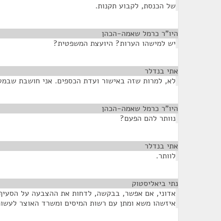
של הכנסת, לקבוע תקנות.
היו"ר כרמל שאמה-הכהן
¶
יש למישהו הערות? היועצת המשפטית?
אתי בנדלר
¶
לא, למרות שזה באישור ועדת הכספים. אני חושבת שבמטר
היו"ר כרמל שאמה-הכהן
¶
נוותר להם הפעם?
אתי בנדלר
¶
לוותר.
נתי ביאליסטוק
¶
אדוני, אם אפשר, בבקשה, לדחות את ההצבעה על הסעיף 
איזשהו משא ומתן עם רשות המיסים ומשרד האוצר לעשות 