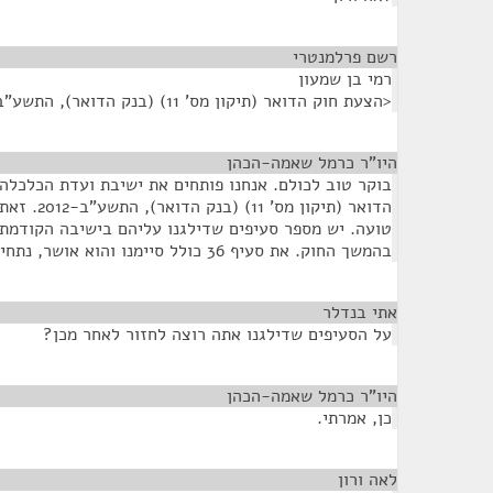
רשם פרלמנטרי
¶
רמי בן שמעון
<הצעת חוק הדואר (תיקון מס' 11) (בנק הדואר), התשע"ב-2012>
היו"ר כרמל שאמה-הכהן
¶
בוקר טוב לכולם. אנחנו פותחים את ישיבת ועדת הכלכלה
הדואר (תיקון
טועה. יש מספר סעיפים שדילגנו עליהם בישיבה הקודמת. 
בהמשך החוק. את סעיף 36 כולל סיימנו והוא אושר, נתחיל בסעיף 37, בבקשה.
אתי בנדלר
¶
על הסעיפים שדילגנו אתה רוצה לחזור לאחר מכן?
היו"ר כרמל שאמה-הכהן
¶
כן, אמרתי.
לאה ורון
¶