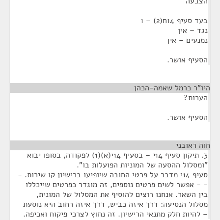
הצבעה
בעד סעיף 14ח(2) – 1
נגד – אין
נמנעים – אין
הסעיף אושר.
היו"ר כרמל שאמה-הכהן
¶
הערות?
הסעיף אושר.
חוה ראובני
¶
3. תיקון סעיף 14י – בסעיף 14י(א)(1) לפקודה, בסופו יבוא
"ומסלול ההסעה של המוניות הפועלות בו".
סעיף 14י מדבר על פרטי החובה שיופיעו ברישיון קו שירות. -
- - אפשר לשים פרטים נוספים, זה מוגדר כפרטים שייכללו
בין השאר. אנחנו רוצים להוסיף את המסלול של המונית,
מסלול הנסיעה: דרך איזה כביש, דרך איזה רחוב היא נוסעת
– להיות חלק מתנאי הרישיון. זה נחוץ לצרכי פיקוח ואכיפה.