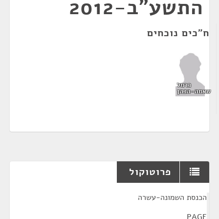
התשע"ב-2012
ח"כים נוכחים
כרמל
שאמה-הכהן
פרוטוקול
¶
הכנסת השמונה-עשרה
PAGE