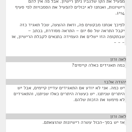
מפעיל את הקו שלגביו ניתן רישיון. אבל פה אין להם
רישיונות, ואנחנו לא יכולים להפעיל את הסמכויות לפי סעיף
14יג.
לפיכך אנחנו מבקשים פה, וזאת ההצעה, שכל תאגיד כזה
יקבל התראה של 60 יום – התראה מסודרת, בכתב –
שבתקופה הזו ישלים את העמידה בתנאים לקבלת הרישיון, או
- - -
לאה ורון
¶
כמה תאגידים כאלה קיימים?
יהודה אלבז
¶
יש כמה. אני לא יודע אם התאגידים עדיין קיימים, אבל יש
היתרים שניתנו. יש כעשרה היתרים כאלו שניתנו, והתאגידים
לא מימשו את הזכות שלהם.
לאה ורון
¶
אז יש בסך-הכול עשרה רישיונות שהוצאתם.