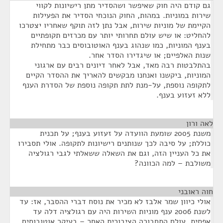
גם קודם היה חוק שאיפשר ושהסדיר מתן רישיונות לקווי
שירות במוניות. במהות, החוק הנוכחי הסדיר את הפעילות
הקיימת של מוניות שירות, אבל נתן לזה תוקף שאחריו יצטרכו
להחליט: או שיש עולם תחרותי יותר עם מכרזים תקופתיים
בענף המוניות, כמו שנהוג בענף האוטובוסים כבר מתחילת
שנות האלפיים; או שיגדירו הסדר אחר.
בהתלבטות רבה מאד, אבל לאחר דיונים רבים עם ארגוני
המוניות, ביקשנו ואנחנו מבקשים להאריך את ההסדר הקיים
לתקופה נוספת, על-מנת לתת תקופה נוספת של הסדרת הענף
ללא זעזוע בענף.
לאה ורון
¶
משנת 2005 שומעת הוועדה על זעזוע בענף; על תכנית
כוללת; על סיבה לכך שנותנים רישיונות לתקופה. אולי תסבירו
את כל העניין הזה, וגם את השאלה ששאלתי לגבי רגולציה
משולבת – למה הכוונה?
חוה ראובני
¶
אולי כיוון שמר אלבז לא מכיר את נוסח דברי ההסבר, אז: עד
לשנת 2006 ענף מוניות השירות היה עם רגולציה דלה עד
אפסית. עולם התחבורה הציבורית האחר – בעיקר אוטובוסים,