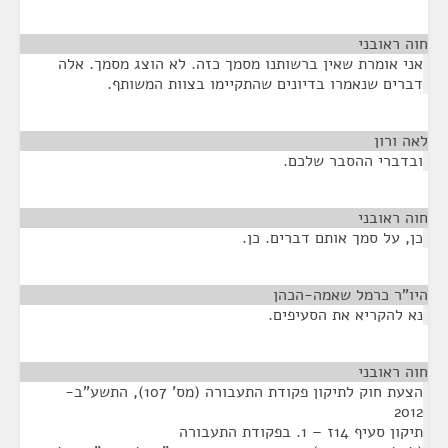
חוה ראובני
¶
אני אומרת שאין ברשותנו מסמך כזה. לא הוצג מסמך. אלה
דברים שנאמרו בדיונים שהתקיימו בצוות המשותף.
לאה ורון
¶
ובדברי ההסבר שלכם.
חוה ראובני
¶
כן, על סמך אותם דברים. כן.
היו"ר כרמל שאמה-הכהן
¶
נא להקריא את הסעיפים.
חוה ראובני
¶
הצעת חוק לתיקון פקודת התעבורה (מס' 107), התשע"ב-
2012
תיקון סעיף 14ז – 1. בפקודת התעבורה