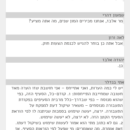
שמעון דהרי
¶
מר אלבז, אנחנו מכירים המון שנים, מה אתה מציע?
לאה ורון
¶
אבל אתה כן בוחר להגיש לכנסת הצעות חוק.
יהודה אלבז
¶
כן.
אתי בנדלר
¶
יש לי כמה הערות, ואני אתייחס – אני חושבת שזו הערה מאד
חשובה שמחייבת התייחסות: 1. קודם-כל, הסעיף הזה, כפי
שהוא מנוסח – כפי שבדרך-כלל מרבית הסעיפים בפקודת
התעבורה מנוסחים – משאיר שיקול דעת למפקח על
התעבורה. ירצה, יעשה שימוש בסמכות שניתנה לו לפי הוראת
הסעיף הקטן הזה. לא ירצה, לא יעשה שימוש.
2. גם לא כתוב מתי הוא אמור לעשות שימוש בשיקול דעתו.
זאת אומרת, מה שאומרים: מי שפעל לפי הוראות הסעיף, אז