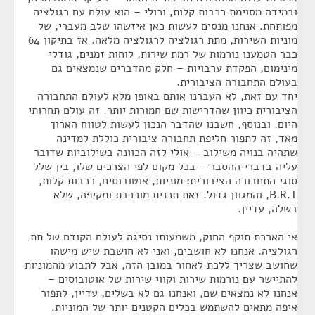
ובמידה מסוימת רכבות קלות, וכולי – הוא עולם עם רגולציה
מפותחת. אנחנו מנסים לעשות כאן איזשהו שלב מעברי, של
מוניות השירות, מתת רגולציה לרגולציה מלאה. אז בתיקון 64
כבר הטמענו נורמות של רמת שירות, לוחות זמנים, גודלי
מינימום, הפקדת ערבויות – חלק מהדברים שנמצאים גם
בעולם התחבורה הציבורית.
יחד עם זאת, לא העברנו אותם באופן מלא לעולם התחבורה
הציבורית כיוון שהדרישות שם חמורות יותר. זה עולם תחרותי
היום. ובנוסף, חשבנו שהדבר הנכון לעשות לטווח הארוך
מאד, זה לתפור חליפת תחבורה ציבורית כוללת למדינה
שתהיה בנויה משילוב – אולי לזה הכוונה בשילוביות שדובר
עליה בדברי ההסבר – בכל מקום לפי הצרכים שלו, בין שלל
סוגי התחבורה הציבורית: מוניות, אוטובוסים, רכבות קלות,
B.R.T, והמגוון גדול. זאת תכנית מורכבת ומקיפה, שלא
בשלה, עדיין.
אי הארכת תוקף החוק, משמעותו נסיגה לעולם הקודם של תת
רגולציה. אנחנו לא חושבים, ואני לא חושבת שיש מישהו
שחושב שצריך ללכת לאחור במובן הזה, אבל לתבוע מהמוניות
להתיישר עם נורמות שירות וקווי שירות של אוטובוסים –
אנחנו לא נמצאים שם, ואנחנו גם לא בשלים, עדיין, לתפור
איפה מתאים להשתמש בכלים הקטנים יותר של המוניות.