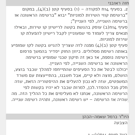
חוה ראובני
¶
2. בסעיף 14ח לפקודה – (1) בסעיף קטן (ב)(4), במקום
"ברשימת קווי השירות למוניות" יבוא "ברשימה הראשונה או
ברשימה השנייה, לפי העניין";
סעיף 14ח(ב) עוסק בהגשת בקשה לרישיון קו שירות, ובאילו
תנאים צריך לעמוד מי שמעוניין לקבל רישיון להפעלת קו
שירות למוניות.
סעיף קטן (ב)(4) מפנה לזה שצריך להגיש בקשה לקו שמופיע
באותה רשימת מסלולים. כיוון החוק יסדיר בהמשך פרסום
רשימה נוספת, אז כאן זה תיקון טכני שמופיע ברשימה
הראשונה או ברשימה השנייה, לפי העניין.
יכולנו לבטל את כל הסעיפים שהתייחסו למהלך שכבר בוצע,
הושלם, מוצה ולא קיים, אבל חשבנו, בהתייעצות עם משרד
המשפטים, שזה לא נכון להעלים את ההיסטוריה הזאת, שזה
חלק מכל ההסדר.לכן, למרות שכבר לא יהיו בקשות לפי
הרשימה הראשונה, אנחנו לא מעלימים את כל ההליך הזה. מה
שהיה אז הרשימה – יש רשימה ראשונה, ותהיה רשימה שנייה.
היו"ר כרמל שאמה-הכהן
¶
הצבעה
בעד סעיף 14ח(1)– 1