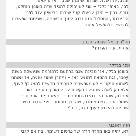
וכלכלית לשלול את הרישיונות שכבר היו קיימים.
לכן, באופן כללי – אני לא יכולה להגיד שזה באופן מוחלט,
גורף, נכון – היכן שפעלו קווי שירות ברישיון עוד לפני
הרפורמה, המסלול הזה נכנס לתוך הרשימה, ושניתנת אפשרות
להמשיך ולהפעיל אותו.
היו"ר כרמל שאמה-הכהן
¶
אוקיי. עוד הערות?
אתי בנדלר
¶
באופן כללי, אני מבינה שגם בהתאם לרפורמה שנעשתה בשנת
2005, וגם בהתאם למוצע כאן – וייתכן שאני טועה, אז אשמח
לשמוע תיקון – לא מאפשרים לגורמים חדשים להצטרף לענף,
אלא רק לאלה שהגישו בקשות עד לתאריך מסוים. זאת
אומרת, שהם היו במידה מסוימת – כמעט הייתי אומרת –
שותפי סוד. זאת אומרת, שהדרך חסומה בפני גורם חדש
שרוצה להיכנס לענף הזה, נכון?
חוה ראובני
¶
לא. יהיה כאן מהלך חוזר של פרסום רשימה, בין אם לגבי