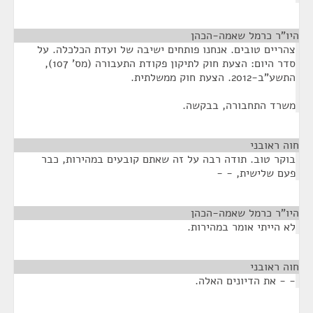
היו"ר כרמל שאמה-הכהן
¶
צהריים טובים. אנחנו פותחים ישיבה של ועדת הכלכלה. על
סדר היום: הצעת חוק לתיקון פקודת התעבורה (מס' 107),
התשע"ב-2012. הצעת חוק ממשלתית.
משרד התחבורה, בבקשה.
חוה ראובני
¶
בוקר טוב. תודה רבה על זה שאתם קובעים במהירות, כבר
פעם שלישית, - -
היו"ר כרמל שאמה-הכהן
¶
לא הייתי אומר במהירות.
חוה ראובני
¶
- - את הדיונים האלה.