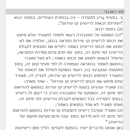
חוה ראובני
¶
5. בסעיף 14יג לפקודה – (1) בכותרת השוליים, בסופה יבוא
"ושלילת זכאות לרישיון קו שירות";
(2) בסופו יבוא:
"(ג) המפקח על התעבורה רשאי למסור לתאגיד שלא מימש
את זכותו לרישיון קו שירות התראה בכתב, שלפיה אם לא
יממש את זכותו לרישיון כאמור ויקיים את התנאים לקבלת
הרישיון לפי סימן זה, בתוך 60 ימים מיום מסירת ההתראה,
תישלל זכאותו לממש את זכותו כאמור; לא פעל תאגיד
בהתאם לאמור בהתראה שנמסרה לו לפי סעיף קטן זה, בתוך
התקופה שנקבעה בה, רשאי המפקח לשלול את זכאותו של
התאגיד למימוש זכותו לרישיון קו שירות; לעניין זה, תאגיד
שלא מימש את זכותו לרישיון קו שירות" - אחד מאלה:
(1) תאגיד שהגיש בקשה לרישיון קו שירות בהתאם להוראות
לפי סימן זה, והמפקח על התעבורה הורה כי יינתן לו רישיון
בכפוף לעמידה בכל התנאים לקבלת הרישיון לפי סימן זה,
ואותו תאגיד לא עמד בתנאים כאמור;
(2) תאגיד שקיבל רישיון להפעלת קו שירות בהתאם להוראות
לפי סימן זה ולא חידשו בתוך שנה מיום פקיעת תוקפו של
הרישיון."
כאן אנחנו מדברים ישיר בהפקת לקחים: הליך מתן רישיונות