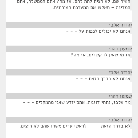
העיר שם, לא רצית לתת להם. אז מה? אתם הממשלה, אתם
המדינה – תאלצו את המערכת העירונית.
יהודה אלבז
¶
אנחנו לא יכולים לכפות על - - -
שמעון דהרי
¶
אז מי שאין לו קשרים, אז מה?
יהודה אלבז
¶
אנחנו לא בדרך הזאת - - -
שמעון דהרי
¶
מר אלבז, נתתי דוגמה. אתם יודע שאני מהמקלים - - -
יהודה אלבז
¶
לא בדרך הזאת - - - לראשי ערים משהו שהם לא רוצים.