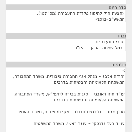
סדר היום
<הצעת חוק לתיקון פקודת התעבורה (מס' 107),
התשע"ב-2012>
נכחו
¶
חברי הוועדה: >
כרמל שאמה-הכהן – היו"ר
מוזמנים
¶
>
יהודה אלבז - מנהל אגף תחבורה ציבורית, משרד התחבורה,
התשתיות הלאומיות והבטיחות בדרכים
עו"ד חוה ראובני - סגנית בכירה ליועמ"ש, משרד התחבורה,
התשתיות הלאומיות והבטיחות בדרכים
מורן מזור - רפרנט תחבורה באגף תקציבים, משרד האוצר
עו"ד בעז גדנסקי - עוזר ראשי, משרד המשפטים