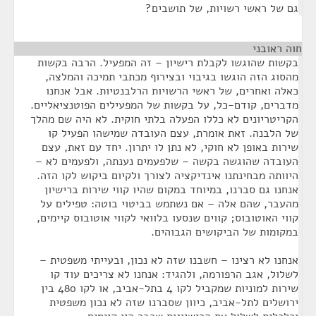
גם של ראשי רשויות, של תושבים?
חוה ראובני
¶
בקשות שהוגשו לקבלת רישיון – זה המפעיל. הרבה בקשות
מהסוג הזה הוגשו בגיבוי ובצירוף מכתבי תמיכה והמלצה,
כאלה ואחרים, של ראשי הרשויות הרלבנטיות. אבל אנחנו
מדברים, קודם-כל, על בקשות של המפעילים הפוטנציאליים.
הקריטריונים לא כללו הפעלה בלתי חוקית. לא היה שם מהלך
של הלבנה. זאת אומרת, עצם העובדה שמישהו הפעיל קו
שירות באופן לא חוקי, לא נתן לו יתרון. יחד עם זאת, עצם
העובדה שהוגשה בקשה – שלפעמים נענתה, ולפעמים לא –
היוותה מבחינתנו אינדיקציה לצורך ולקיום ביקוש לקו הזה.
אנחנו גם סברנו, במיוחד במקום שהיו קווי שירות ברישיון
מהעבר, שהם אלה – אם נשתמש בביטוי בוטה: טפילים על
קווי האוטובוס; קווים שנסעו בלוואי לקווי אוטובוס קיימים,
במקומות של הביקושים הגבוהים.
אנחנו לא רצינו – חשבנו שזה לא נכון, ובעייתי משפטית –
לשלול, אגב הרפורמה, ולהגיד: אנחנו לא צריכים עוד קו
שירות למוניות שמקביל לקו 4 בתל-אביב, או לקו 480 בין
ירושלים לתל-אביב, כיוון שסברנו שזה לא נכון משפטית