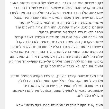
לקווי שירות הוא דו-שלבי. היה שלב של הגשת בקשות כאשר
התקנות קבעו מהם התנאים שתאגיד נדרש לעמוד בהם כדי
שהבקשה שלו תוכר כתקפה, שאלה היו חלק מן התנאים לצורך
קבלת הרישיון. ועוד מספר תנאים – אחרי שהוא היה מקבל
אישור שהבקשה שלו כשרה, והוא זכאי להפעיל קו, מה
שאנחנו כינינו: אישור עקרוני, הוא היה צריך להשלים עוד
מספר תנאים כדי לקבל את הרישיון בפועל.
מה שקרה הוא שפה ושם היו תאגידים שעמדו בשלב קבלת
אישור עקרוני, ולא עמדו בשלבים הבאים ולא הלכו לקבל
רישיון: בין אם כאלה שזכו בהליכים תחרותיים ולא שילמו את
הסכומים שהם התחייבו עליהם בהליך התחרותי; בין אם כאלה
שלא היו להם תחנות קצה; ובין אם מסיבות אחרות, שאולי הם
ביקשו את הקו לקחת אותו אליהם על-מנת שאף-אחד אחר לא
יפעיל את הקו. לא בגלל שהיה להם עניין.
והיו מצבים שהם קיבלו רישיון, הפעילו תקופה מסוימת וחדלו
מלהפעיל את הקו. אולי בגלל שקו מסוים לא היה כלכלי.
כך או אחרת, יש לנו מספר קווי שירות שיש תאגידים
שמסומנים כזכאים להפעיל אותם, ובפועל אין להם רישיונות
והם לא מפעילים.
סעיף 14יג הקיים נותן לנו סמכויות לגבי בעל רישיון שלא