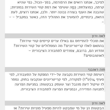
לפיכך, אנחנו רואים את הרפורמה, בסך-הכול, כפי שהיא
קרתה, כמוצלחת; כְּמָה ששיפר את רמת קווי השירות במוניות;
שהבנה את הענף בצורה נכונה יותר. ולכן, אנחנו רוצים, לעת
הזאת, בינתיים, להמשיך את התהליך הזה, כאשר במקביל - -
-
לאה ורון
¶
את תוכלי להתייחס גם באילו ערים קיימים קווי שירות?
בהתאם לאלו קריטריונים? מה המסלולים של קווי השירות?
ומדוע הם, ברובם, צמודים לתחבורה הציבורית –
לאוטובוסים?
חוה ראובני
¶
רשימת קווי השירות נקבעה על-ידי המפקח על התעבורה, לפי
סעיף 14(ט"ז) לפקודה, לפי קריטריונים שנקבעו בחוק. נמסר
לו שיקול דעת מוגבל וצר שעסק בבקשות: במניעת הפרעה
לתנועה הסדירה, ובמניעת הפרעה לתחבורה הציבורית.
לאה ורון
¶
הבקשות הן של מי שמבקש להיות מפעיל מוניות שירות? או