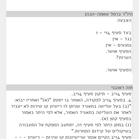
היו"ר כרמל שאמה-הכהן
¶
הצבעה
בעד סעיף 14י – 1
נגד – אין
נמנעים – אין
הסעיף אושר.
הערות?
הסעיף אושר.
חוה ראובני
¶
סעיף 14יב – תיקון סעיף 14יב.
4. בסעיף 14יב לפקודה, האמור בו יסומן "(א)" ואחריו יבוא:
"(ב) בעל שליטה בתאגיד שניתן לו רישיון קו שירות לא יעביר
לאחר את השליטה בתאגיד האמור, אלא לפי היתר כאמור
בסעיף קטן (א).
(ג) במתן היתר לפי סעיף זה, יתחשב המפקח על התעבורה
בשיקולים של קידום התחרות."
סעיף 14יב הקיים אומר שרישיונות קו שירות – רישיון - - -