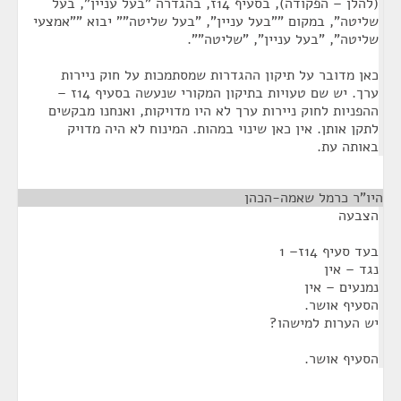
(להלן – הפקודה), בסעיף 14ז, בהגדרה "בעל עניין", בעל
שליטה", במקום ""בעל עניין", "בעל שליטה"" יבוא ""אמצעי
שליטה", "בעל עניין", "שליטה"".
כאן מדובר על תיקון ההגדרות שמסתמכות על חוק ניירות
ערך. יש שם טעויות בתיקון המקורי שנעשה בסעיף 14ז –
ההפניות לחוק ניירות ערך לא היו מדויקות, ואנחנו מבקשים
לתקן אותן. אין כאן שינוי במהות. המינוח לא היה מדויק
באותה עת.
היו"ר כרמל שאמה-הכהן
¶
הצבעה
בעד סעיף 14ז– 1
נגד – אין
נמנעים – אין
הסעיף אושר.
יש הערות למישהו?
הסעיף אושר.