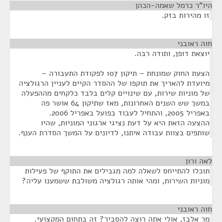
היו"ר כרמל שאמה-הכהן
¶
זו מהירות בזק.
חוה ראובני
¶
יוצאת דופן, ותודה רבה.
הצעת החוק שמונחת – תיקון 107 לפקודת התעבורה –
מיועדת להאריך את תוקפו של ההסדר הקיים לעניין הרגולציה
של מוניות שירות, עם שינויים קלים בלבד כלקחים מההפעלה
במשך שש השנים האחרונות, מאז שתיקון 64 אושר פה
באפריל 2005, והתחיל לעבוד בפועל באפריל 2006.
ההצעה הזאת היא על דעת נציגי ארגוני המוניות, שהיו
שותפים בצוות עבודה איתנו, לדיונים על המשך הסדרת הענף.
לאה ורון
¶
תוכלו להתייחס לשאלה למה מגבילים את התוקף של פעילות
מוניות השירות, ומהי אותה רגולציה משולבת ששמענו עליה?
חוה ראובני
¶
מר אלבז, אולי אתה רוצה להסביר? זה בתחום המקצועי.