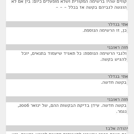
קווים שהיו ברשימה המקורית ושלא מופעלים כיום: בין אם לא
הוגשה לגביהם בקשה אז בכלל - - -
אתי בנדלר
¶
כן, זו הרשימה הנוספת.
חוה ראובני
¶
ולגבי הרשימה הנוספת: כל תאגיד שיעמוד בתנאים, יוכל
להגיש בקשה.
אתי בנדלר
¶
בקשה חדשה.
חוה ראובני
¶
בקשה חדשה. עידן בדיקת הבקשות ההם, של ינואר 2006,
נגמר.
יהודה אלבז
¶