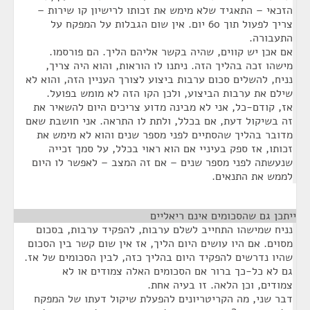
הזכאי – התאגיד שלא מימש את זכותו לרישיון קו שירות –
צריך לפעול תוך 60 יום. אין שום הגבלות על המפקח על
התעבורה.
אם אכן יש קווים, שהיה בקשר אליהם הליך. הם פורסמו.
מישהו זכה בהליך הזה. ניתנו לו הוראות, והוא היה צריך,
נניח, להשלים סכום ערבות ביצוע לצורך העניין הזה, והוא לא
שילם את ערבות הביצוע, ולכן הקו הזה לא מומש בפועל.
אז, קודם-כל, אני לא מבינה מדוע צריכים היום להשאיר את
זה בשיקול דעת, אם בכלל, ולתת לו התראה. אני חושבת שאם
מדובר בהליך שהסתיים לפני מספר שנים והוא לא מימש את
זכותו, אז ספק בעיניי אם הוא ראוי בכלל, על סמך זכייה
שנעשתה לפני מספר שנים – אם זה המצב – לאפשר לו היום
לממש את התנאים.
ייתכן גם שהסכומים אינם ריאליים
¶
נניח שמישהו התחייב לשלם ערבות, להפקיד ערבות, בסכום
מסוים. אם היו עושים היום הליך, אז אין שום קשר בין הסכום
שהיו נדרשים להפקיד היום בהליך כזה, לבין הסכומים של אז.
גם לא כל-כך ברור אם הסכומים האלה צמודים או לא
צמודים, וכן הלאה. זו בעיה אחת.
דבר שני, מה הקריטריונים להפעלת שיקול דעתו של המפקח