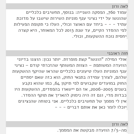
לאה ורון
¶
עמוד 760, הפסקה השנייה: בנוסף, תחשיבים כלכליים
שהוגשו על ידי נציגי ענף מוניות השירות שישבו על מדוכת
עתיד - - - ביחד עם האוצר וכולי, העלו כי תקופת הפעילות
לפי ההסדר הקיים, עד שנת 2013 לכל המאוחר, היא קצרה
יחסית נוכח ההשקעות, וכולי.
חוה ראובני
¶
אולי המילה "הוגשו" קצת מופרזת. יותר נכון: הוצגו בדיוני
הוועדה המשותפת – הצוות המשותף שהזכרתי קודם – נציגי
ענף המוניות העלו טיעונים כלכליים שהראו שהיקף ההשקעות
שלהם, לצורך עמידה בתנאי החוק, הוא כזה שאם יסתיים
החוק במועדים שקבועים לפי תיקון 64, כמו שהוא נקבע
בשנים 2006-2005, אז הם יישארו בהפסדים, ההשקעות היו
כבדות מדי, וגם זה היה נימוק להאריך את תוקף ההסדר.
אין לי מסמך של תחשיבים כלכליים. אני בטוחה שהנציגים
יוכלו לומר כאן את אותם דברים - - -
לאה ורון
¶
מה-7/5 הוועדה מבקשת את המסמך.