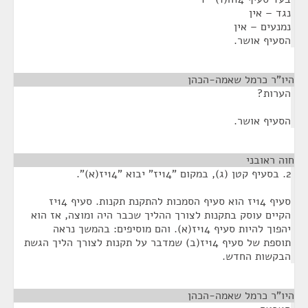
נגד – אין
נמנעים – אין
הסעיף אושר.
היו"ר כרמל שאמה-הכהן
¶
הערות?
הסעיף אושר.
חוה ראובני
¶
2. בסעיף קטן (ג), במקום "14יז" יבוא "14יז(א)".
סעיף 14יז הוא סעיף הסמכות להתקנת תקנות. סעיף 14יז
הקיים עוסק בתקנות לצורך ההליך שכבר היה ומוצה, אז הוא
יהפוך להיות סעיף 14יז(א). והם מוסיפים: בהמשך נראה
תוספת של סעיף 14יז(ב) שמדבר על תקנות לצורך הליך הגשת
הבקשות החדש.
היו"ר כרמל שאמה-הכהן
¶