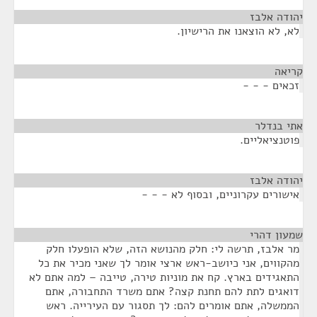
יהודה אלבז
¶
לא, לא הוצאנו את הרישיון.
קריאה
¶
זכאים - - -
אתי בנדלר
¶
פוטנציאליים.
יהודה אלבז
¶
אישורים עקרוניים, ובסוף לא - - -
שמעון דהרי
¶
מר אלבז, תרשה לי: חלק מהנושא הזה, שלא הופעלו חלק
מהקווים, אני כיושב-ראש ארצי אומר לך שאני מכיר את כל
התאגידים בארץ. קח את מוניות טירה, טייבה – למה אתם לא
דואגים לתת להם תחנת קצה? אתם משרד התחבורה, אתם
הממשלה, אתם אומרים להם: לך תסגור עם העירייה. ראש