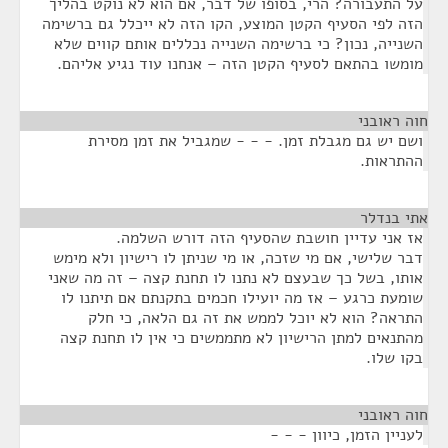
על התעבורה? הרי, בסופו של דבר, אם הוא לא נוקט בהליך
הזה לפי הסעיף הקטן המוצע, הקו הזה לא ייכלל גם ברשימה
השנייה, נכון? כי ברשימה השנייה נכללים אותם קווים שלא
מומשו בהתאם לסעיף הקטן הזה – אנחנו עוד נגיע אליהם.
חוה ראובני
¶
ושם יש גם מגבלת זמן. - - - שמגביל את זמן מסירת
ההתראות.
אתי בנדלר
¶
אז אני עדיין חושבת שהסעיף הזה דורש השלמה.
דבר שלישי, אם מי שזכה, או מי שניתן לו רישיון ולא מימש
אותו, בשל כך שבעצם לא נתנו לו תחנת קצה – זה מה שאני
שומעת כרגע – אז מה יועילו חכמים בתקנתם אם תיתנו לו
התראה? הוא לא יוכל לממש את זה גם הלאה, כי חלק
מהתנאים למתן הרישיון לא מתממשים כי אין לו תחנת קצה
בקו שלו.
חוה ראובני
¶
לעניין הזמן, כיוון - - -