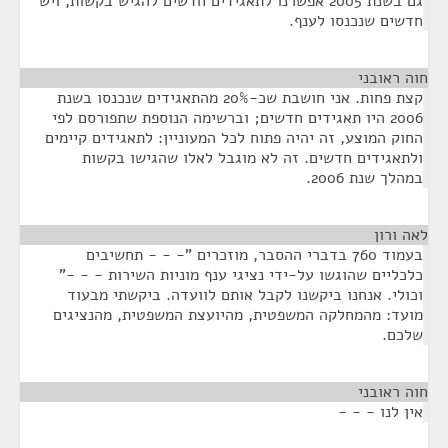
גם בשנת 2005 אפשרנו לתאגידים חדשים להגיש בקשות, ויש
חדשים שנכנסו לענף.
חוה ראובני
¶
קצת פחות. אני חושבת שכ-20% מהתאגידים שנכנסו בשנת
2006 היו תאגידים חדשים; וברשימה הנוספת שתפורסם לפי
החוק המוצע, זה יהיה פתוח לכל המעוניין: לתאגידים קיימים
ולתאגידים חדשים. זה לא מוגבל לאלו שהגישו בקשות
במהלך שנת 2006.
לאה ורון
¶
בעמוד 760 בדברי ההסבר, מוזכרים "- - - תחשיבים
כלכליים שהוגשו על-ידי נציגי ענף מוניות השירות - - -"
וכולי. אנחנו ביקשנו לקבל אותם לוועדה. ביקשתי מבעוד
מועד: מהמחלקה המשפטית, מהיועצת המשפטית, מהנציגים
שלכם.
חוה ראובני
¶
אין לנו - - -