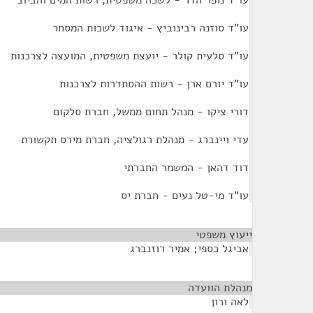
עו"ד נופר הדר - לשכה משפטית, רשות המים והביוב
עו"ד סוזנה רבינוביץ - איגוד לשכות המסחר
עו"ד סלעית קולר - יועצת משפטית, המועצה לצרכנות
עו"ד יורם ארן - רשות ההסתדרות לצרכנות
דורי ציקו - מנהל תחום ממשל, חברת סלקום
עדי ויינברג - מנהלת רגולציה, חברת מירס תקשורת
דוד דהאן - המשמר החברתי
עו"ד מי-טל נעים - חברת יס
ייעוץ משפטי
¶
אביגל כספי; אמיר רוזנברג
מנהלת הוועדה
¶
לאה ורון