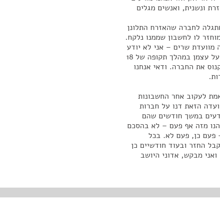
רת ונשנית, ואנשים מגלים
תגלה לחברה שהאזרח התלונן
וחזר לו לחשבון שממנו נלקח.
 מוועדת שרים – אני לא יודע
אם זאת הסכמה או בהתאמה – שאם יש טעויות שחוזרות על עצמן במהלך תקופה של 18
נוס את החברה. ודאי אנחנו
ות.
אמת לעקוב אחר החשבונות
ועדה הזאת דנו על חברות
ודעים במשך חודשים שהם
הנו מזה אף פעם – לא בהסכם
 פעם כן, פעם לא. בכל
בל החזר ובעוד חודשיים כן
ואני מבקש, אדוני היושב