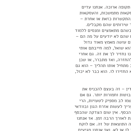
קופה ארוכה. אנחנו עדים
קאות מתמשכות, והעסקאות
התקשרות כזאת או אחרת –
ד שירותים שהם מקבלים.
 כשהם מתאמצים ומנסים ללמוד
 שהם לא יודעים על מה הם –
דם עושה מאמץ מאוד גדול
וא שואל, למה חייבתם אותי
ות, אנחנו נחזיר לך את זה. גם אחרי
החזרה, ואז מתברר, או שכן
 מתחיל אותו תהליך – הוא גם
החזירו לו. הוא כבר לא יכול,
ין – זה בעצם להכניס את
וטות וחמורות יותר. גם אם
מו לב מספיק לטעויות, הרי
יך לעשות אזרח הגון ובוודאי
 הכסף. אין שום הצדקה שהכסף
לאורך הרבה זמן. אז אנחנו
ה התוצאות של זה. אם לוקח
ו או לא, ואז אנחנו מגיעים