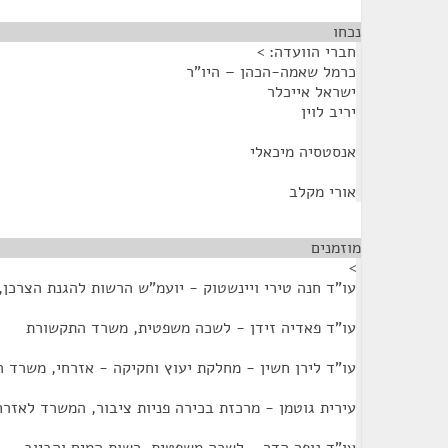
נכחו
¶
חברי הוועדה: >
כרמל שאמה-הכהן – היו"ר
ישראל אייכלר
יריב לוין
אנסטסיה מיכאלי
אורי מקלב
מוזמנים
¶
>
עו"ד חנה טירי ויינשטוק - יועמ"ש הרשות להגנת הצרכן
עו"ד פאדיה זידן - לשכה משפטית, משרד התקשורת
עו"ד לירן חשין - מחלקת יעוץ וחקיקה - אזרחי, משרד 
עירית גוטמן - מרכזת בכירה פניות ציבור, המשרד לאזרח