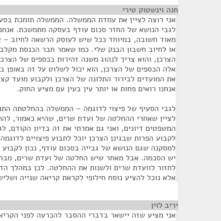
חנה וינשטוק טירי
¶
אני רוצה לציין את עמדת הממשלה. הממשלה תומכת בסע
לגבי הנושא של החזר סכום עודף בעסקה מתמשכת. אנחנ
מאוד חשובה, במיוחד ככל שיש לעוסק הרשאה לחיוב – א
או לחיוב חשבון הבנק שלי. כמו שאמר חבר הכנסת מקלב,
הצרכן, והוא צריך לנהוג משנה זהירות בכספים של הצרכן
אלה הכספים של הצרכן, הוא יכול לשלוט על זה באופן בר
את המועדים לבירור התלונה של הצרכן ולקבוע מועד קצר
אנחנו רואים פחות או יותר עין בעין עם מציע החוק.
לגבי הסעיף של פיצוי לדוגמה – הממשלה בהחלטתה התנגד
לציין שאחרי ההחלטה של ועדת שרים, שהיא כאמור, להתנ
המשפטים דיונים, ואני גם אמרתי את זה בדיון הקודם, לג
לקבוע הפרות שבגינן הצרכן יוכל לתבוע פיצויים לדוגמה.
למסקנה שגם הנושא של גבייה בסכום עודף, נכון לקבוע לו
יש הסכמה. אבל מאחר שיש החלטה של ועדת שרים, מבחינ
לחזור לוועדת שרים ולשנות את ההחלטה. לכן במהלך הדיו
אלא נוכל להציע נוסח חילופי לקראת קריאה שנייה ושליש
יריב לוין
¶
אני מציע שזה יישאר בדברי ההסבר להכרעה לפני הקריאה