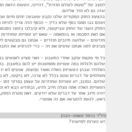
למצב של "טעות לעולם חוזרת", דהיינו, הטעות הזאת חוז
שזה גם לא חזר אליהם.
בהצעת החוק המקורית שלנו נקבע ששבעה ימים מיום שמ
ושהם גבו ממנו כסף שלא כדין – הכסף הזה צריך להיות מ
החלק השני של החוק שביקשנו, ולא קיבלנו בזמנו הסכמה
חודשים – שלושה חיובים חוזרים – אנחנו גם מבקשים לק
מבינים למה אנחנו עושים את זה – כדי להרתיע את החבר
כל מי שקצת עוקב אחרי החשבון - ואני מציע לאנשים ב
שלהם ולגלות כמה טעויות מתמשכות יש להם בחשבון. בו
הסלולר שבהן הטעויות האלה מאוד נפוצות. אנשים לא י
משלמים על דברים שהם בכלל לא צרכו, לא ביקשו, לא נ
שלהם. כמובן, יש טעויות שחוזרות על עצמן בפרקי זמן –
הטעויות האלה אתה מגלה חיוב חדש, ובחודש הבא לא תק
יהיה חיוב אחר על דברים שלא יודעים. זאת מטרת החוק, 
ראש, לגשת להקראה אם זה אפשרי.
היו"ר כרמל שאמה-הכהן
¶
יש הערות למישהו?