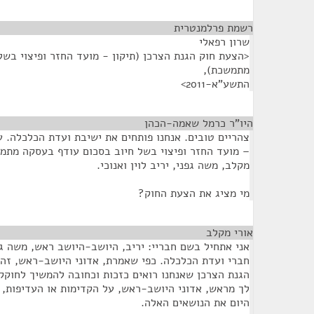
רשמת פרלמנטרית
¶
שרון רפאלי
<הצעת חוק הגנת הצרכן (תיקון - מועד החזר ופיצוי בש
מתמשכת),
התשע"א-2011>
היו"ר כרמל שאמה-הכהן
¶
צהריים טובים. אנחנו פותחים את ישיבת ועדת הכלכלה. ע
– מועד החזר ופיצוי בשל חיוב בסכום עודף בעסקה מתמש
מקלב, משה גפני, יריב לוין ואנוכי.
מי מציג את הצעת החוק?
אורי מקלב
¶
אני אתחיל בשם חבריי: יריב, היושב-היושב ראש, משה גפ
חברי ועדת הכלכלה. כפי שאמרת, אדוני היושב-ראש, זה
הגנת הצרכן שאנחנו רואים כזכות וכחובה להמשיך לחוקק
לך מראש, אדוני היושב-ראש, על הקדימות או העדיפות,
היום את הנושאים האלה.