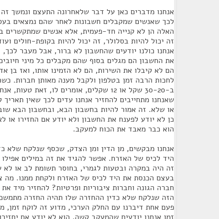
אנחנו מדברים כאן על דבר שלאחרונה התעצם ונמשך זה ת
לכך שאנשים שמקבלים חשבונות לאחר שהם נמצאים בעס
האלה הן לא קנייה חד-פעמית, אלא אנשים שמתקשרים ב
זה יכול להיות בסלולר, זה יכול להיות בקופת-חולים ועו
אנחנו כולנו יודעים שהחשבון לא ברור, אבל מעבר לכך,
את החשבון הם מגלים בסוף שהם מקבלים כל מיני חיובים
הם לא קיבלו את השירות, הם לא הזמינו אותו, ואז בן א
לחכות הרבה זמן בטלפון ולקבל מענה מאותן חברות. כשה
ב-30-20 שקל או 12 שקלים, אומרים לו, זאת טע
שאנחנו מתחייבים להחזיר אנחנו עדים לכך שאין תאריך ל
או שלא. זה אמור להיות בחשבון הבא, ובחשבון הבא שוב
כן לא יודע לפענח את החשבון ולא יודע אם החזירו או לא 
הוא כבר מאבד את הכוח למעקב.
אנחנו מבקשים, מן הדין ומן הצדק, שכסף שנלקח שלא כד
היד לכיס של האזרח. אפשר להגיד את זה במילים אפילו ב
זה היה במקרה ובטעות לגמרי, בחוסר תשומת לב או לא ש
בעצם הכנסת את היד לכיס של האזרח ולקחת ממנו. מה צר
חברה הגונה וחברות ציבוריות ופרטיות? להחזיר מיד את
הזה שנלקח שלא כדין ההחזרה שלו תהיה החזרה מתמשכת 
פעם אחת דיברנו עם החלק הערכי, מדוע זה לוקח זמן, מ
זמן אנחנו יודעים שהמעקב קשה, הוא לא יודע אם יחזירו ל