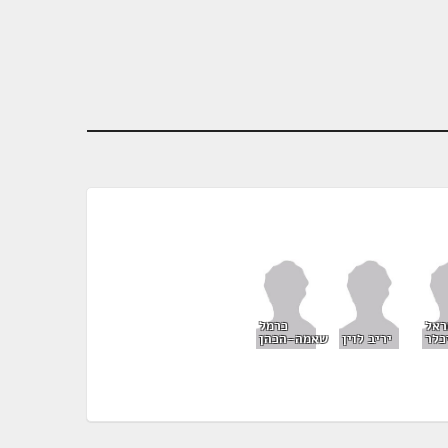
ראל
כרמל
כלר
יריב לוין
שאמה-הכהן