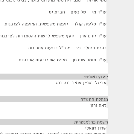
מטי אריאל - מנכ"לית מטי מועדוני כושר, נציגי מכוני כו
עו"ד מי - טל נעים - חברת יס
עו"ד סלעית קולר - יועצת משפטית, המועצה לצרכנות
עו"ד יורם ארן - יועץ משפטי לרשות ההסתדרות לצרכנות
רונית וייסלר-פז - מנכ"ל ידיעות אחרונות
עו"ד תומר שוירמן - מייצג את ידיעות אחרונות
ייעוץ משפטי
¶
אביגל כספי; אמיר רוזנברג
מנהלת הוועדה
¶
לאה ורון
רשמת פרלמנטרית
¶
שרון רפאלי