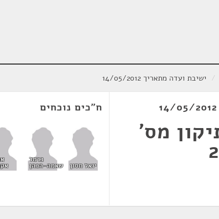
/
ישיבת ועדה מתאריך 14/05/2012
ח"כים נוכחים
קון מס'
כרמל
או
יואל חסון
שאמה-הכהן
אקו