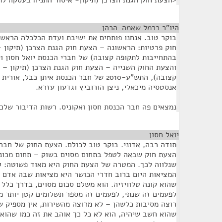
<הצעת חוק הגנת הצרכן (תיקון- איסור התניה בעסקה לתקופ
היו"ר כרמל שאמה-הכהן
¶
בוקר טוב. אנחנו פותחים את ישיבת ועדת הכלכלה הראשו
חוק פרטיות: הראשונה – הצעת חוק הגנת הצרכן (תיקון –
בהתחייבות לתקופה קצובה) של חברי הכנסת יואל חסון ו
והצעת החוק השנייה – הצעת חוק הגנת הצרכן (תיקון – 
קצובה), התש"ע-2010 של חבר הכנסת איתן כבל,
אנסטסיה מיכאלי, ניצן הורוביץ וגדעון עזרא.
נמצאים פה חבר הכנסת חסון ואקוניס. רשות הדיבור שלכ
יואל חסון
¶
תודה רבה, אדוני. בוקר טוב לכולם. הצעת החוק של חבר 
הצעת חוק שבאה לטפל בתחום מסוים בשוק – תחום מכוני
שנלווה לכך. המטרה של הצעת החוק היא מאוד פשוטה: ל
המציאות היום ברוב חדרי הכושר היא מציאות שבה אדם קו
שהוא קונה טלוויזיה. הוא משלם סכום מסוים, בדרך כלל
לפעמים זה שנתי, לפעמים זה מספר תשלומים קטן יותר מ
רוצה מסיבות כלשהן – לא מרוצה מהשירות, אין מספיק ש
שהוא חשב שיהיה, הוא לא כל כך אוהב את זה כמו שהוא 