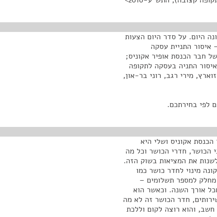
ה קצובה), התש"ע-2010>
נה היום. על סדר היום הצעות
 איסור התניית עסקה
של חבר הכנסת אופיר אקוניס;
איסור התניה בעסקה לתקופה
 אורית זוארץ, מירי רגב, רוני בר-און,
ם לפי בחירתכם.
הכנסת אקוניס ושלי היא
 הכושר, חדרי הכושר וכל מה
שנות את המציאות בשוק הזה.
נה מינוי לחדר כושר כמו
 מחלק למספר תשלומים –
כל אורך השנה. וכאשר הוא
ירותים, חדר הכושר זה לא מה
חשב, והוא רוצה לקום וללכת