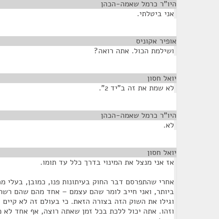
היו"ר כרמל שאמה-הכהן
¶
אני ביטלתי.
אופיר אקוניס
¶
ושילמת הכול. אתה רואה?
יואל חסון
¶
לא שמת את זה ב"יד 2".
היו"ר כרמל שאמה-הכהן
¶
לא.
יואל חסון
¶
אז אני מנצל את המינוי בדרך כלל עד תומו.
אחרי שהתפרסם דבר החוק בעיתונות פנו, כמובן, בעלי מכ
ביותר, ואני חייב לומר שהם עצמם – אחד מהם שהם רשת
וגילו את השוק הזה בצורה הזאת. כי בעולם זה לא קיים 
וזהו. אתה יכול ללכת בכל זמן שאתה רוצה, אף אחד לא 