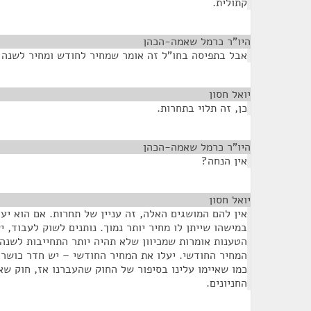
קתולית.
היו"ר כרמל שאמה-הכהן
¶
אבל בתפיסה בחו"ל זה אומר שמחיר לחודש ומחיר לשנה 12 פעמים חודש?
יואל חסון
¶
כן, זה תלוי בתחרות.
היו"ר כרמל שאמה-הכהן
¶
אין הנחה?
יואל חסון
¶
אין להם המושגים האלה, זה עניין של תחרות. אם הוא יע
במישהו שייתן לו מחיר יותר נמוך. נותנים לשוק לעבוד, י
הטענות אומרות שמכיוון שלא תהיה יותר התחייבות לשנה 
המחיר החודשי. יעלו את המחיר החודשי – יש חדר כושר 
כמו שאיימו עלינו בסיפור של החוק שהעברנו אז, חוק שא
החניונים.