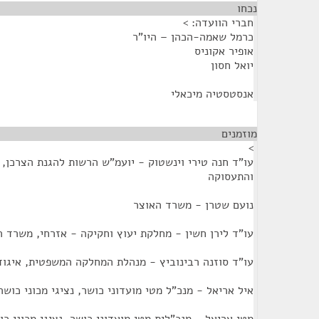
נכחו
¶
חברי הוועדה: >
כרמל שאמה-הכהן – היו"ר
אופיר אקוניס
יואל חסון
אנסטסטיה מיכאלי
מוזמנים
¶
>
עו"ד חנה טירי וינשטוק - יועמ"ש הרשות להגנת הצרכן,
והתעסוקה
נועם שטרן - משרד האוצר
עו"ד לירן חשין - מחלקת יעוץ וחקיקה - אזרחי, משרד 
עו"ד סוזנה רבינוביץ - מנהלת המחלקה המשפטית, איגו
איל אריאל - מנכ"ל מטי מועדוני כושר, נציגי מכוני כושר