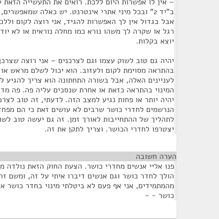
– אין לו אפשרות היום ללכת. רואים את התעשייה הזאת ש
ב"יד 2" ובכל מיני אתרי אינטרנט. יש כאלה שמאפשרי
אבל בגדול אין לך האפשרות להגיד, אני רוצה לקום ולל
רגל או שקרה לך משהו נורא כמו מחלה נוראית או לא יוד
יוצא בקלות.
יהיה גם טוב לשוק עצמו וגם לצרכנים – אני רוצה שצרכן 
בהתראה מסוימת לקום ולעזוב. הוא יכול לשלם מראש או 
לעניינים האלה, אבל בשורה התחתונה הוא צריך להגיע ל
המינוי בהתראה כזאת או אחרת שנסכים עליה פה. פה מדו
יהיה יותר או פחות נגיע למצב הזה. לדעתי, זה טוב לצרכ
הנרשמים לחדרי כושר שרבים לא עושים זאת כי הם מפחדי
לתהליך של ההתחייבות לאורך זמן. זה גם יעשה טוב לשו
יצטרפו לחדרי הכושר. וצריך לתקן את זה.
הערה חשובה
¶
פנו אליי אנשים מחדרי כושר. הצעת החוק הזאת נולדה מצר
הולך לחדר כושר וגם אנשים דיברו איתי על זה, ומשם זה 
מהמתמידים, אני אף פעם לא ביטלתי מינוי בחדר כושר או
כושר - -