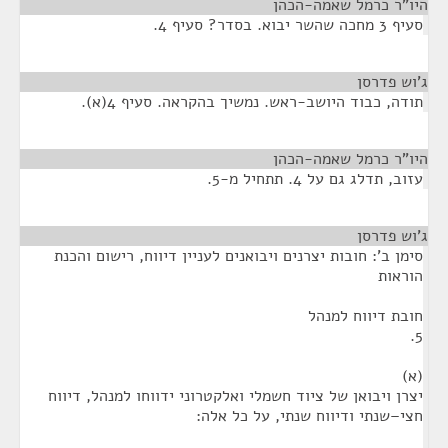
היו"ר כרמל שאמה-הכהן
¶
סעיף 3 מחכה שהשר יבוא. בסדר? סעיף 4.
ג'וש פדרסן
¶
תודה, כבוד היושב-ראש. נמשיך בהקראה. סעיף 4(א).
היו"ר כרמל שאמה-הכהן
¶
עזוב, תדלג גם על 4. תתחיל מ-5.
ג'וש פדרסן
¶
סימן ב': חובות יצרנים ויבואנים לעניין דיווח, רישום והכנת
הוראות
חובת דיווח למנהל
5.
(א)
יצרן ויבואן של ציוד חשמלי ואלקטרוני ידווחו למנהל, דיווח
חצי–שנתי ודיווח שנתי, על כל אלה: