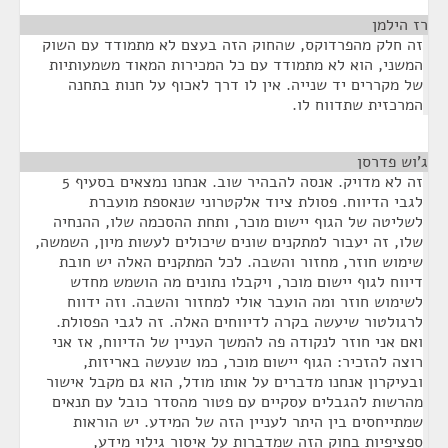
רז הילמן
¶
זה חלק מהפרדוקס, שהחוק הזה בעצם לא מתמודד עם השוק
המשני, הוא לא מתמודד עם כל המכירות המאוד משמעותיות
של מקררים יד שנייה. אין לו דרך לאכוף על חנות בתחנה
המרכזית שתדווח לו.
ג'וש פדרסן
¶
זה לא מדויק. אנסה להבהיר שוב. אנחנו נמצאים בסעיף 5
לגבי הדיווח. פסולת ציוד אלקטרוני שנאספת מועברת
לשליטה של הגוף יישום מוכר, ותחת ההסכמה שלו, ההנחיה
שלו, זה יעבור למתקנים שונים שיכולים לעשות מיון, השמשה,
שימוש חוזר, מחזור והשבה. לכל המתקנים האלה יש חובת
דיווח לגוף יישום מוכר, ויקבלו נתונים מה הושמש מחדש
לשימוש חוזר ומה הועבר אולי למחזור והשבה. וזה ידווח
לרגולטור שיעשה בקרה לדיווחים האלה. זה לגבי הפסולת.
ואם אני חוזר לנקודה פה להמשך העניין של הדיווח, אז אני
רוצה להזכיר: הגוף יישום מוכר, כמו שנעשה באריזות,
ובעיקרון אנחנו מדברים על אותו מודל, הוא גם מקבל אישור
מהרשות להגבלים עסקיים עם פטור מהסדר כובל עם תנאים
שמתייחסים בין היתר לעניין הזה של המידע. יש הוראות
ספציפיות בחוק הזה שמדברות על איסור גילוי מידע,