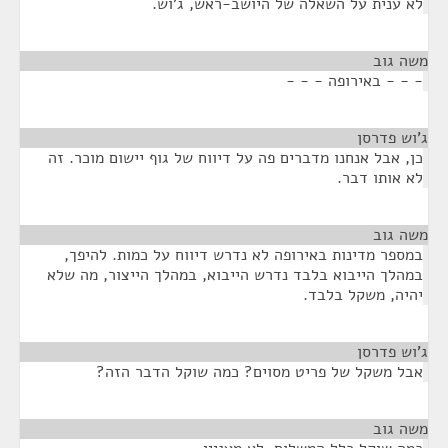
לא ענית על השאלה של היושב-ראש, ג'וש.
משה גוב
¶
- - - באירופה - - -
ג'וש פדרסן
¶
כן, אבל אנחנו מדברים פה על דיווח של גוף יישום מוכר. זה
לא אותו דבר.
משה גוב
¶
במספר מדינות באירופה לא נדרש דיווח על כמות. להיפך,
במהלך הייבוא בלבד נדרש הייבוא, במהלך הייצור, מה שלא
יהיה, משקל בלבד.
ג'וש פדרסן
¶
אבל משקל של פריט מסוים? כמה שוקל הדבר הזה?
משה גוב
¶