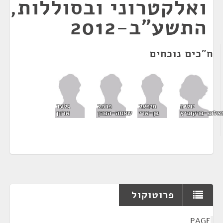
ואלקטרוני ובסוללות,
התשע"ב-2012
ח"כים נוכחים
יוליה
מיכאל
כרמל
גלעד
אלוב-ברקוביץ
בן-ארי
שאמה-הכהן
ארדן
פרוטוקול
¶
PAGE