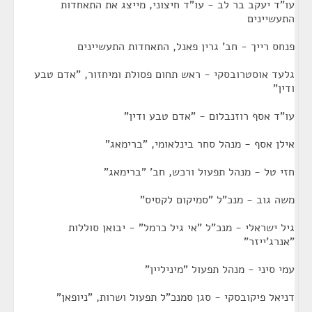
עו"ד יעקב בר לב - עו"ד חיצוני, מייצג את התאחדות
התעשיינים
פנחס רייך - חב' גרין פאנל, התאחדות התעשיינים
גלעד אוסטרובסקי - ראש תחום פסולת ומיחזור, "אדם טבע
ודין"
עו"ד אסף רוזנבלום - "אדם טבע ודין"
אילן אסף - מנהל סחר בינלאומי, "ברימאג"
חזי טל - מנהל תפעול ורכש, חב' "ברימאג"
משה גוב - מנכ"ל "סמיקום לקסיס"
גיל ישראלי - מנכ"ל "אי גיל כרמל" - יבואן סוללות
"אנרג'ייזר"
עמי סיני - מנהל תפעול "מיניליין"
דניאל פיקובסקי - סגן סמנכ"ל תפעול ושרות, "ניופאן"