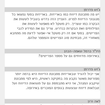
ג'וש פדרסן
¶
יש פה מתכונת דיווח כמו באריזות. באריזות בסוף נמצאו כל
מנגנוני הדיווח לפרט. העניין הזה נדרש בשביל לעשות את
הבקרה כמו שצריך. רק משקל לא מאפשר לעשות את
הפילוחים ואת הבקרות כנדרש. צריך גם את המידע לגבי
הפריטים. בסוף אם זה רק משקל אי-אפשר לדעת מה מתחבא
מאחורי זה, מבחינת סוג הפריטים והמספר שלהם.
היו"ר כרמל שאמה-הכהן
¶
באירופה מדווחים גם על מספר הפריטים?
ג'וש פדרסן
¶
אני יכול להגיד שבאריזות מתכונת הדיווח היא ברמה יותר
מפורטת מאשר נקבע פה בחקיקה ראשית, היא לפי מתכונת
שיקבע המנהל, אז היא מתבססת גם על תשואות הדיווח ועל
טבלאות דיווח שנעשות בגופים המוכרים באירופה.
לאה ורון
¶