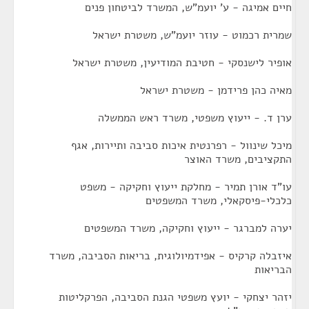
חיים אמיגה - ע' יועמ"ש, המשרד לביטחון פנים
שמרית רכמוט - עוזר יועמ"ש, משטרת ישראל
אופיר לישנסקי - חטיבת המודיעין, משטרת ישראל
מאיה כהן פרידמן - משטרת ישראל
ערן ד. - ייעוץ משפטי, משרד ראש הממשלה
מיכל שינוול - רפרנטית איכות סביבה ותיירות, אגף
התקציבים, משרד האוצר
עו"ד אורן תמיר - מחלקת ייעוץ וחקיקה - משפט
כלכלי-פיסקאלי, משרד המשפטים
יערה למברגר - ייעוץ וחקיקה, משרד המשפטים
איזבלה קרקיס - אפידמיולוגית, בריאות הסביבה, משרד
הבריאות
יזהר יצחקי - יועץ משפטי הגנת הסביבה, הפרקליטות