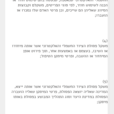
החשמלי והאלקטרוני שנאספה, שנעשה בהם שימוש חוזר או
הכנה לשימוש חוזר, לפי סוגי הפריטים, משקלם וקבוצות
הסיווג שאליהן הם שייכים, וכן פרטי האדם שלו נמכרו או
הועברו;
(4)
משקל פסולת הציוד החשמלי והאלקטרוני אשר אותה מיחזרו
או השיבו, בעצמם או באמצעות אחר, תוך פירוט אופן
המיחזור או ההשבה, ופרטי מיתקן הטיפול;
(5)
משקל פסולת הציוד החשמלי והאלקטרוני אשר אותה ייצא,
המדינה שאליה יוצאה הפסולת, פרטי המיתקן שאליו הועברה
הפסולת במדינת היעד וסוג התהליך המבוצע בפסולת באותו
מיתקן;