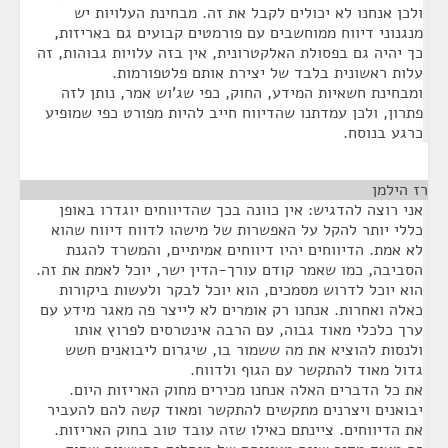
ולכן אנחנו לא יכולים לקבל את זה. מבחינת העלויות יש
מנגנוני דיווח ממוחשבים עם פורמטים קבועים גם באריזות,
כך יהיה גם בפסולת האלקטרונית, אין בזה עלויות גבוהות, זה
עלות ראשונית בלבד של יצירת אותם פלטפורמות.
ומבחינת חשאיות המידע, החוק, כפי שג'וש אמר, נותן לזה
פתרון, ולכן עמדתנו שהדיווח חייב להיות מפורט כפי שמופיע
כרגע בנוסח.
רז הילמן
¶
אני רוצה להדגיש: אין כוונה בכך שהדיווחים יוגדרו באופן
כללי יותר להקל על האפשרות של מישהו לדווח דיווח שהוא
לא אמת. הדיווחים יהיו דיווחים אמיתיים, והמשרד להגנת
הסביבה, כמו שאמר קודם עורך-הדין ישר, יוכל לאמת את זה.
הוא יוכל לדרוש מסמכים, הוא יוכל לבקר ולעשות ביקורות
כאלה ואחרות. אנחנו רק אומרים לא לייצר פה מאגר מידע עם
ערך כלכלי מאוד גבוה, עם הרבה אינטרסים לפרוץ אותו
ולנסות להוציא את מה ששמור בו, שיגרום ליבואנים חשש
גדול מאוד להתקשר עם הגוף ולדווח.
את כל הדברים האלה אנחנו מכירים מחוק האריזות היום.
יבואנים ויצרנים מתקשים להתקשר ומאוד קשה להם להעביר
את הדיווחים. ציינתם כאילו שזה עובד טוב בחוק האריזות.