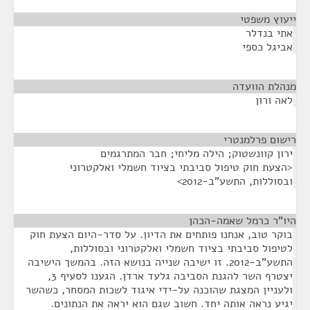
ייעוץ משפטי
¶
אתי בנדלר
אביגל כספי
מנהלת הוועדה
¶
לאה ורון
רישום פרלמנטרי
¶
ירון קוונשטוק; הילה מליחי; חבר המתרגמים
<הצעת חוק טיפול סביבתי בציוד חשמלי ואלקטרוני
ובסוללות, התשע"ב-2012>
היו"ר כרמל שאמה-הכהן
¶
בוקר טוב, אנחנו פותחים את הדיון. על סדר-היום הצעת חוק
לטיפול סביבתי בציוד חשמלי ואלקטרוני ובסוללות,
התשע"ב-2012. זו ישיבה שנייה בנושא הזה. בהמשך הישיבה
יצטרף השר להגנת הסביבה גלעד ארדן. הגענו לסעיף 3,
ולעניין המצגת שהוכנה על-ידי איגוד לשכות המסחר, כשהשר
יגיע נראה אותה יחד. חשוב שגם הוא יראה את הנתונים.