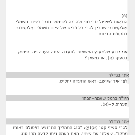
(6)
הוראות לטיפול סביבתי ולהכנה לשימוש חוזר בציוד חשמלי
ואלקטרוני שהכין לגבי כל פריט של ציוד חשמלי ואלקטרוני
בתקופת הדיווח.
אני יודע שלייעוץ המשפטי לוועדה היתה הערה פה. נפסיק
בסעיף (א), או נמשיך?
אתי בנדלר
¶
לפי איך שיושב-ראש הוועדה יחליט.
היו"ר כרמל שאמה-הכהן
¶
הערות ל-(א).
אתי בנדלר
¶
לגבי סעיף קטן (א)(5): "סוג התהליך המבוצע בפסולת באותו
מתקן", שאלתי את עצמי, האם באמת ניתן לדעת מהו סוג