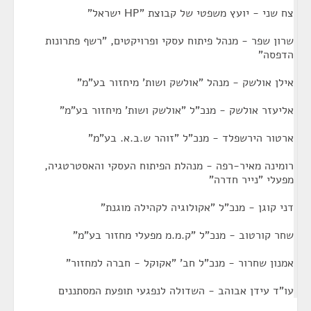
צח שני - יועץ משפטי של קבוצת "HP ישראל"
שרון שפר - מנהל פיתוח עסקי ופרויקטים, "רשף פתרונות
הדפסה"
אילן אולשק - מנהל "אולשק ושות' מיחזור בע"מ"
אליעזר אולשק - מנכ"ל "אולשק ושות' מיחזור בע"מ"
ארטור הירשפלד - מנכ"ל "זוהר ש.ב.א. בע"מ"
רומינה מאיר-רפה - מנהלת הפיתוח העסקי והאסטרטגיה,
מפעלי "נייר חדרה"
דני קוגן - מנכ"ל "אקולוגיה לקהילה מוגנת"
שחר קורטוב - מנכ"ל "ק.מ.מ מפעלי מחזור בע"מ"
אמנון שחרור - מנכ"ל חב' "אקוקל - חברה למחזור"
עו"ד עידן אבוהב - השדולה לנפגעי תופעת המסתננים