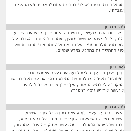
התהליך המבוצע בפסולת במדינה אחרת? אז זה פשוט עניין
עובדתי.
ג'וש פדרסן
¶
בישיבות הכנה שעשינו, התשובה היתה שכן, שיש את המידע
הזה, ולכל ייצוא יש שטר מטען, ואמורה להיות בו הגדרה של
לאן הוא הולך והמתקן אליו הוא הולך, ומבחינת ההגדרה של
סוג התהליך זה בהחלט מידע שקיים.
לאה ורון
¶
ואיך יצרן ויבואן יכולים לדעת אם נעשה שימוש חוזר
בפסולת? מאיפה יש להם את המידע הזה? אם אני מעבירה את
המקרר שלי למישהו אחר, איך יצרן או יבואן יכול לדעת
שנעשה שימוש נוסף במקרר?
ג'וש פדרסן
¶
היצרן והיבואן עצמו לא עושים גם את כל שאר הטיפול.
הטיפול נעשה באמצעות הגוף יישום מוכר על רקע ביצוע,
וכמו שכל שאר הפסולת – מה נעשה אתה, מה עובר למחזור,
מה להשבה, מה לשימוש חוזר – אז הפסולת מועברת מהרשות