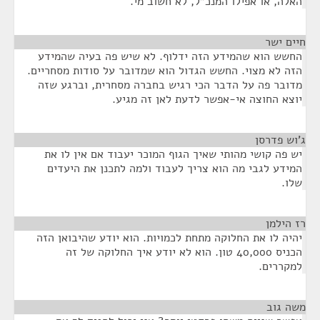
האלה, או אפילו המנכ"ל, לא חשוב מי.
חיים ישר
¶
החשש הוא שהמידע הזה ידלוף. לא שיש פה בעיה שהמידע
הזה לא מצוי. החשש הגדול הוא שמדובר על סודות מסחריים.
מדובר פה על הדבר הכי רגיש בחברה מסחרית, וברגע שזה
יוצא החוצה אי-אפשר לדעת לאן זה מגיע.
ג'וש פדרסן
¶
יש פה קושי מהותי שאיך הגוף המוכר יעבוד אם אין לו את
המידע לגבי מה הוא צריך לעבוד ולמה לתכנן את היעדים
שלו.
רז הילמן
¶
יהיה לו את החלוקה מתחת לכמויות. הוא יודע שהיבואן הזה
הכניס 40,000 טון. הוא לא יודע איך החלוקה של זה
למקררים.
משה גוב
¶