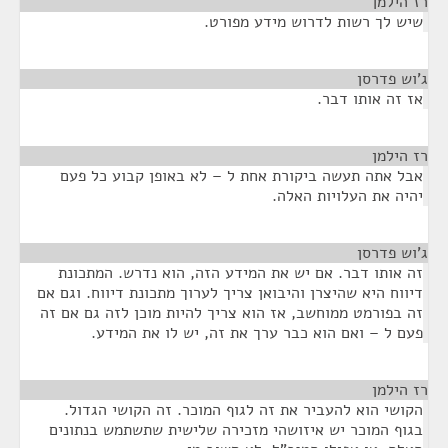
רז הילמן
¶
שיש לך רשות לדרוש מידע מפורט.
ג'וש פדרסן
¶
אז זה אותו דבר.
רז הילמן
¶
אבל אתה תעשה ביקורת אחת ל – לא באופן קבוע כל פעם
יהיה את העלויות האלה.
ג'וש פדרסן
¶
זה אותו דבר. אם יש את המידע הזה, הוא נדרש. המתכונת
דיווח היא שהיצרן והיבואן צריך לערוך מתכונת דיווח. וגם אם
זה בפורמט ממוחשב, אז הוא צריך להיות מוכן לזה גם אם זה
פעם ל – ואם הוא כבר ערך את זה, יש לו את המידע.
רז הילמן
¶
הקושי הוא להעביר את זה לגוף המוכר. זה הקושי הגדול.
בגוף המוכר יש איזושהי מזכירה שלישית שתשתמש בנתונים