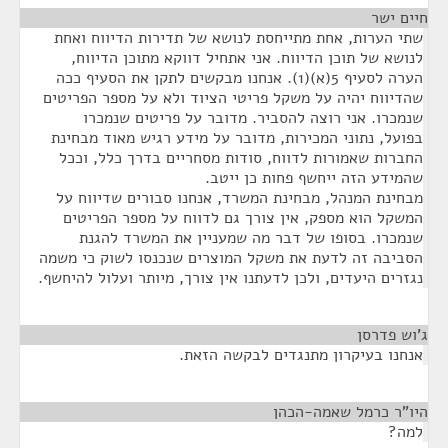
חיים ישר
¶
שתי הערות, אחת מתייחסת לנושא של תדירות הדיווח ואחת
לנושא של תוכן הדיווח. אני אתחיל דווקא מתוכן הדיווח,
הערה לסעיף 5(א)(1). אנחנו מבקשים לתקן את הסעיף ככה
שהדיווח יהיה על משקל פריטי הציוד ולא על מספר הפריטים
שנמכרו. אני רוצה להסביר. מדובר על פריטים שנמכרו
בפועל, נתוני המכירות, מדובר על מידע רגיש מאוד מבחינת
החברות שאמורות לדווח, סודות מסחריים בדרך כלל, וככל
שהמידע הזה ייחשף פחות כן ייטב.
מבחינת המנהל, מבחינת המשרד, אנחנו סבורים שדיווח על
המשקל הוא מספק, אין צורך גם לדווח על מספר הפריטים
שנמכרו. בסופו של דבר מה שמעניין את המשרד להגנת
הסביבה זה לדעת את משקל המוצרים שנכנסו לשוק כי משמה
נגזרים היעדים, ולכן לדעתנו אין צורך, מיותר ועלול להיחשף.
ג'וש פדרסן
¶
אנחנו בעיקרון מתנגדים לבקשה הזאת.
היו"ר כרמל שאמה-הכהן
¶
למה?