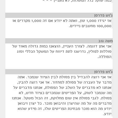
כמה שוקל כלל המשלוח, לא מעניין - - -
ג'וש פדרסן
¶
אז יגידו 1,000 טון, ואתה לא יודע אם זה 1,000 מקררים או
100,000 מחשבים ניידים.
משה גוב
¶
אני אתן דוגמה. לצורך העניין, הוצאנו כמות גדולה מאוד של
סוללות לפולין, נדרשנו לתת דיווח על המשקל הכללי וסוג
הסוללה.
ג'וש פדרסן
¶
אז אני רוצה להבדיל בין פסולת לבין הציוד שנמכר. אתה
מדבר על העברה של פסולת למחזור. אז אני רוצה להבין,
אנחנו לא מדברים על השלב של הפסולת, אנחנו מדברים על
מה שנמכר לשוק, על הפריטים שנמכרים כציוד חדש, לא
פסולת. לגבי פסולת אין שום מחלוקת, זה הכול משקל. אנחנו
מדברים פה על מה שהיצרן והיבואן מוכר. כל יצרן ויבואן
יודע מה הוא מוכר מבחינת הפריטים שלו, זה מידע שהוא
יודע.