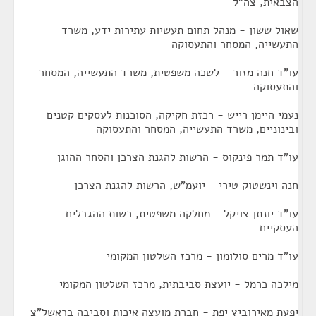
הצבאית, צה"ל
שאול ששון - מנהל תחום תעשיות עתירות ידע, משרד
התעשייה, המסחר והתעסוקה
עו"ד חנה מזור - לשכה משפטית, משרד התעשייה, המסחר
והתעסוקה
נעמי היימן רייש - רכזת חקיקה, הסוכנות לעסקים קטנים
ובינוניים, משרד התעשייה, המסחר והתעסוקה
עו"ד תמר פינקוס - הרשות להגנת הצרכן והסחר ההוגן
חנה וינשטוק טירי - יועמ"ש, הרשות להגנת הצרכן
עו"ד יונתן צויקל - מחלקה משפטית, רשות ההגבלים
העסקיים
עו"ד מרים סולומון - מרכז השלטון המקומי
מילכה כרמל - יועצת סביבתית, מרכז השלטון המקומי
יפעת מאירוביץ יפת - חברת מועצה איכות וסביבה בראשל"צ