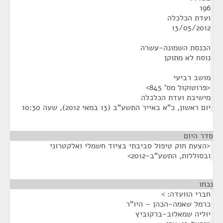
196
ועדת הכלכלה
13/05/2012
הכנסת השמונה-עשרה
נוסח לא מתוקן
מושב רביעי
<פרוטוקול מס' 845>
מישיבת ועדת הכלכלה
יום ראשון, כ"א באייר התשע"ב (13 במאי 2012), שעה 10:30
סדר היום
<הצעת חוק טיפול סביבתי בציוד חשמלי ואלקטרוני
ובסוללות, התשע"ב-2012>
נכחו
¶
חברי הוועדה: >
כרמל שאמה-הכהן – היו"ר
יוליה שמאלוב-ברקוביץ