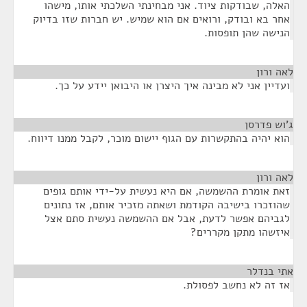
האלה, שבודקות ציוד. אני מבחינתי השלכתי אותו, מישהו
אחר בא ובודק, ורואים אם הוא שמיש. יש חברות שזו בדיוק
הנישה שהן תופסות.
לאה ורון
¶
ועדיין אני לא מבינה איך היצרן או היבואן יידע על כך.
ג'וש פדרסן
¶
הוא יהיה בהתקשרות עם הגוף יישום מוכר, לקבל ממנו דיווח.
לאה ורון
¶
זאת אומרת ההשמשה, אם היא נעשית על-ידי אותם גופים
שהוזכרו בישיבה הקודמת ושאתה מזכיר אותם, אז נתונים
לגביהם אפשר לדעת, אבל אם ההשמשה נעשית סתם אצל
איזשהו מתקן מקררים?
אתי בנדלר
¶
אז זה לא נחשב לפסולת.