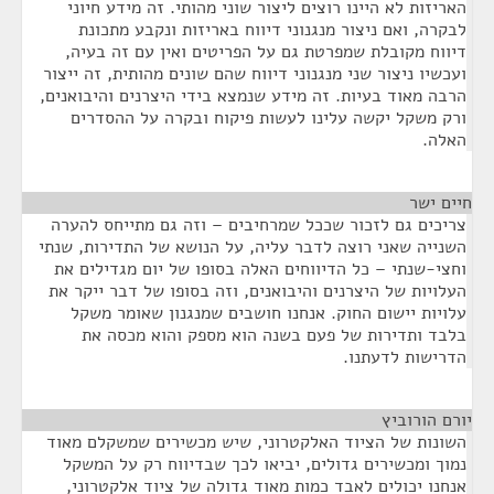
האריזות לא היינו רוצים ליצור שוני מהותי. זה מידע חיוני
לבקרה, ואם ניצור מנגנוני דיווח באריזות ונקבע מתכונת
דיווח מקובלת שמפרטת גם על הפריטים ואין עם זה בעיה,
ועכשיו ניצור שני מנגנוני דיווח שהם שונים מהותית, זה ייצור
הרבה מאוד בעיות. זה מידע שנמצא בידי היצרנים והיבואנים,
ורק משקל יקשה עלינו לעשות פיקוח ובקרה על ההסדרים
האלה.
חיים ישר
¶
צריכים גם לזכור שככל שמרחיבים – וזה גם מתייחס להערה
השנייה שאני רוצה לדבר עליה, על הנושא של התדירות, שנתי
וחצי-שנתי – כל הדיווחים האלה בסופו של יום מגדילים את
העלויות של היצרנים והיבואנים, וזה בסופו של דבר ייקר את
עלויות יישום החוק. אנחנו חושבים שמנגנון שאומר משקל
בלבד ותדירות של פעם בשנה הוא מספק והוא מכסה את
הדרישות לדעתנו.
יורם הורוביץ
¶
השונות של הציוד האלקטרוני, שיש מכשירים שמשקלם מאוד
נמוך ומכשירים גדולים, יביאו לכך שבדיווח רק על המשקל
אנחנו יכולים לאבד כמות מאוד גדולה של ציוד אלקטרוני,