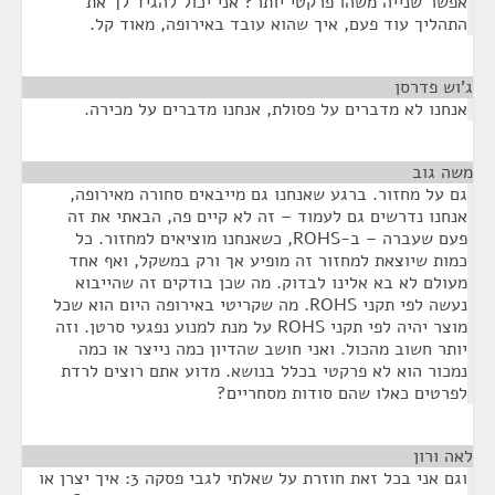
אפשר שנייה משהו פרקטי יותר? אני יכול להגיד לך את
התהליך עוד פעם, איך שהוא עובד באירופה, מאוד קל.
ג'וש פדרסן
¶
אנחנו לא מדברים על פסולת, אנחנו מדברים על מכירה.
משה גוב
¶
גם על מחזור. ברגע שאנחנו גם מייבאים סחורה מאירופה,
אנחנו נדרשים גם לעמוד – זה לא קיים פה, הבאתי את זה
פעם שעברה – ב-ROHS, כשאנחנו מוציאים למחזור. כל
כמות שיוצאת למחזור זה מופיע אך ורק במשקל, ואף אחד
מעולם לא בא אלינו לבדוק. מה שכן בודקים זה שהייבוא
נעשה לפי תקני ROHS. מה שקריטי באירופה היום הוא שכל
מוצר יהיה לפי תקני ROHS על מנת למנוע נפגעי סרטן. וזה
יותר חשוב מהכול. ואני חושב שהדיון כמה נייצר או כמה
נמכור הוא לא פרקטי בכלל בנושא. מדוע אתם רוצים לרדת
לפרטים כאלו שהם סודות מסחריים?
לאה ורון
¶
וגם אני בכל זאת חוזרת על שאלתי לגבי פסקה 3: איך יצרן או