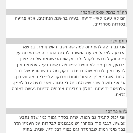
היו"ר כרמל שאמה-הכהן
¶
הם לא טענו לאי-ידיעה, בעיה בהשגת הנתונים, אלא פגיעה
בסודות מסחריים.
חיים ישר
¶
אני גם רוצה להתייחס למה שהיושב-ראש אומר. בנושא
הידיעה למנהל מטעם המשרד להגנת הסביבה יש סמכות על
פי החוק לדרוש ולקבל ולבדוק את הרישומים של כל יצרן
ויבואן, ולכן אני לא חושב שיש פה באמת בעיה אמיתית איך
לדעת ואיך לוודא שהדברים נבדקו, מה גם שבסופו של דבר
הדוח השנתי צריך להיות חתום ומבוקר על-ידי רואה חשבון.
אז אני חושב שבנושא הזה זה די סגור. ואני רוצה עוד לציין,
שלמיטב ידיעתנו בחלק ממדינות אירופה הדיווח נעשה בצורה
כזאת.
ג'וש פדרסן
¶
אני יכול להגיד גם הפוך, שזה בסדר גמור כמו שזה נקבע
עכשיו. לגבי סוד מסחרי יש מנגנונים לבקרות על העניין הזה
בכל מיני רמות שבהסדר וגם כפוף לכל דין. שנית, בחוק