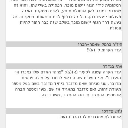
המקומית לידי הגוף יישום מוכר, הפסולת בשליטתו, והוא זה
שמכווין ומורה לאן הפסולת תיסע, לאיזה מתקנים ואיזה
פעולות ייעשו בהן, וכל זה בכפוף לדיווח מאותם מתקנים. זה
נעשה דרך הגוף יישום מוכר בשלב שזה כבר הופך להיות
פסולת.
היו"ר כרמל שאמה-הכהן
¶
עוד הערות ל-(א)?
אתי בנדלר
¶
עוד הערה קטנה לסעיף (א)(3): "פרטי האדם שלו נמכרו או
הועברו". אני חושבת שהיה ראוי לכתוב על איזה פרטים
מדובר. אני מניחה שאם מדובר ביחיד מדובר בשם בעל מספר
תעודת זהות, ואם מדובר בתאגיד אז שם, מען ומספר חברה
או מספר התאגיד או סוג התאגיד, משהו כזה.
ג'וש פדרסן
¶
אנחנו לא מתנגדים להבהרה הזאת.