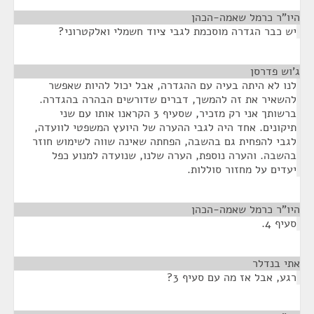
היו"ר כרמל שאמה-הכהן
¶
יש כבר הגדרה מוסכמת לגבי ציוד חשמלי ואלקטרוני?
ג'וש פדרסן
¶
לנו לא היתה בעיה עם ההגדרה, אבל יכול להיות שאפשר
להשאיר את זה להמשך, דברים שדורשים הבהרה בהגדרה.
ברשותך אני רק מזכיר, שסעיף 3 הקראנו אותו עם שני
תיקונים. אחד היה לגבי ההערה של היועץ המשפטי לוועדה,
לגבי להפחית גם בהשבה, הפחתה שאינה שווה לשימוש חוזר
בהשבה. והערה נוספת, הערה שלנו, שנועדה למנוע כפל
יעדים על מחזור סוללות.
היו"ר כרמל שאמה-הכהן
¶
סעיף 4.
אתי בנדלר
¶
רגע, אבל אז מה עם סעיף 3?