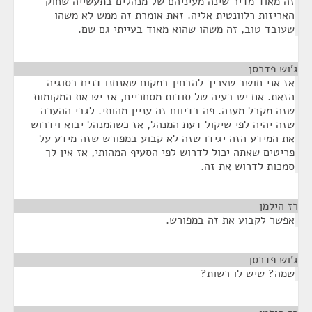
זה מאוד מדיר שינה מעיניהם של מנהלים בתעשייה שחוק
האריזות רלוונטית אליה. זאת אומרת זה ממש לא משהו
שעובד טוב, זה משהו שהוא מאוד בעייתי גם שם.
ג'וש פדרסן
¶
אז אני חושב שצריך להבחין במקום שאנחנו דנים בסוגיה
הזאת. אם יש בעיה של סודות מסחריים, אז יש את המקומות
שזה מקבל מענה. פה בדיווח זה עניין מהותי. לגבי ההערה
שזה יהיה לפי שיקול דעת המנהל, אז כשהמנהל יבוא וידרוש
את המידע הזה יגידו שזה לא קבוע במפורש שזה מידע על
פריטים שאתה יכול לדרוש לפי הסעיף המהותי, אז אין לך
סמכות לדרוש את זה.
רז הילמן
¶
אפשר לקבוע את זה במפורש.
ג'וש פדרסן
¶
שמה? שיש לו רשות?