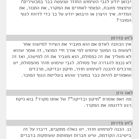
יבואן יודע לגבי השימוש החוזר שנעשה כבר במכשירים?
שיפצתי מטבח, הפצתי לאחרים את המקרר, את התנור, את
המדיח. איך היצרן או היבואן יודע על כך כדי לדווח לגוף
המוכר?
ג'וש פדרסן
¶
אין הכוונה לאדם אם הוא מעביר את הציוד למישהו אחר
לעשות בו המשך שימוש לפי אורך חיי המוצר, זה אומר שהוא
לא משליך את זה כפסולת, הוא מעביר את זה למישהו, ואז זה
לא נכנס להגדרה של פסולת. לגבי שימוש חוזר מהפסולת, יש
מרכזים להכנה לשימוש חוזר, תיקון ובדיקה, מרכזים
שאמורים להיות כבר במערך שהוא בשליטת הגוף המוכר.
לאה ורון
¶
מה זאת אומרת "תיקון ובדיקה"? של אותו מקרר? בוא ניקח
רגע לדוגמה את המקרר.
ג'וש פדרסן
¶
כן. הכנה לשימוש חוזר. יש כאלה מתקנים, דיברו על זה
בישיבה הקודמת, שיש חברות ועמותות שעוסקות בדברים