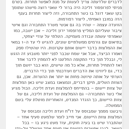
לדברים שלדעתה צריך לעשות על מנת לאפשר תחרות. בטרם
פניתי לפרופסור זליכה היה ברור לי שאני רוצה מישהו שתומך
בקו שאני דוגל בו כשר התחבורה, וזה ליצור תחרות בענף
הזה במובן האמיתי, ליצור רפורמות.
הוועדה עצמה – שהיו בה גם אנשי משרד התחבורה וגם אישי
ציבור שעליהם המליץ פרופסור ירון זליכה – אכן ישבה, כמו
שאמרתי עשתה עבודה מעמיקה. הטלתי על עוזי יצחקי,
בתיאום עם גורמים ממשלתיים שונים, להגיש לי עד ה-1 במאי
את ההמלצות בדבר יישום אותם עקרונות. היו שהטילו ספק
ואמרו הכיצד, אבל אני שמח שכבר לפני יותר משבוע זה הוגש
לי, ובכלל תוך כדי התקופה החלטנו לא להמתין לדבר אחד
ואז להתחיל תחרות, אלא כל מה שישים, הוא כבר יושם תוך
כדי, גם ליווינו את הדברים ועודכנתי תוך כדי הדברים.
הערתי על אותה טיוטה פחות או יותר את ההערות. אכן, גם
הצוות השלים, תיקן דברים, ונמצאנו במצב שיש כאן המלצות
של צוות יישום – בהתייחס להמלצות ועדת זליכה. הכול מגיע
אלי כשר התחבורה– גם ההמלצות של ועדת זליכה, גם של
צוות היישום, כך הוגדר המנדט, והאחריות מוטלת עלי בשם
הממשלה.
גיבשנו מסמך שמבוסס על דו"ח ועדת זליכה ומבוסס על
המלצות צוות היישום. אני חייב לומר שלמעט סעיף אחד –
שהתברר שיש בו בעיה חוקית, עוד מעט ניגע בו – בכל
השאר, לגבי אפשרות היישום אין סעיף אחד שנשלל על-ידי