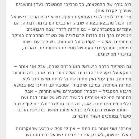
רוב גורף של ההמלצות, כל מרכיבי הממשלה בעדן וחושבים
שצריך לקדם אותן.
אני חייב לומר לגבי העוסקים בענף. נושא יבוא הרכב בישראל
סך הכול מתבצע בצורה טובה, הרכבים הם ברמה גבוהה, הם
עומדים בסטנדרטים – גם הודות לדרך שבה היבואנים
מטפלים בכך וגם הודות לרגולציה של משרד התחבורה בעיקר
בתחומים האלה – הקפדה על בטיחות, בשילוב עם רשות
המסים, תמרוץ מדי פעם של מוצרים בטיחותיים, בהכרה,
בזיכויי מס שונים.
גם הטיפול ברכב בישראל הוא ברמה טובה, אבל אני אומר –
דווקא על רקע שני הדברים האלה חסר דבר אחד, וזה תחרות
אמיתית, ואין ענף ואין תחום שיכול להיות ממש טוב ללא
תחרות אמיתית. כמובן שיסבירו המסבירים, והיינו כאן בנושא
היבוא המקביל – יסבירו המסבירים שיש תחרות – אבל
התחרות היא לא אמיתית כל עוד זה לא על אותו דגם ועם
כללים פתוחים יותר. אגב, זה נכון גם לגבי חלקי חילוף לרכב
– תחום שאנשים נתקלים בו לא פחות מאשר ברכישת הרכב –
טיפול במוסכים ושאר הדברים.
אמרתי ואני אומר גם היום – אין לי ספק שברגע שהעקרונות
האלה ייושמו, לא רק אזרחי מדינת ישראל ירוויחו מוצר