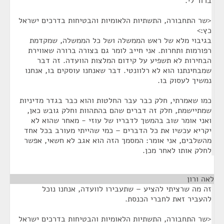
ברור לי.
<שר התחבורה, התשתיות הלאומיות והבטיחות בדרכים ישראל
כץ:>
בגיבוי מלא של ראש הממשלה ושל כל הממשלה, שמקדמת
רפורמות ותחרות. אני חייב לומר גם בצורה ברורה שאווירת
הבחירות לא תשפיע על קידום המלצות הוועדה. זה דבר
שמבחינתנו הוא לא רלוונטי. דבר שאנחנו עוסקים בו, אנחנו
נמשיך לעסוק בו.
כמו שאמרתי, חלק כבר עבר החלטות והוא כבר בגדר מדיניות
שמתיישמת, חלק זה דברים שהם בהתהוות וחלק גובש כאן,
ואני אומר שוב בהמשך לדבריו של עוזי - מאחר שהוא לא
יקריא עכשיו את כל הדברים – כמי שהייתי מעורב בכל אחד
מהשלבים, אני אומר: המסמך הזה הוא אגב לא חשאי, אפשר
לחלק אותו לאחר מכן.
לאה ורון
¶
זה מה שרציתי להציע – שתעבירו לוועדה, אנחנו נוכל
להעביר זאת לחברי הכנסת.
<שר התחבורה, התשתיות הלאומיות והבטיחות בדרכים ישראל