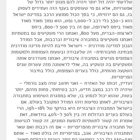
שלדעתי יהיה זול יותר ויהיה להם מגוון יותר גדול של
אפשרויות, אלא גם מי שעוסקים בענף הזה ועתידים לעסוק
בו, גם הם ירוויחו, כי בסך הכול ממוצע הרכב במדינת ישראל
הוא כ-330 כלי רכב ל-1,000 נפש, הוא נמוך מאוד מאוד
מאוד ביחס לאירופה, שם זה בין 500 ל-600, ביחס
לארצות-הברית, מעל 800, ואנחנו הרי משקיעים גם בתשתיות
ואנחנו משקיעים בתחבורה ציבורית וברכבות, אבל המודל
הנכון למדינה מודרנית – וישראל חייבת להיות מדינה מודרנית
מבחינה תחבורתית- זה שלעבודה ובשעות העמוסות ולמקומות
הצפופים מגיעים בתחבורה ציבורית, ואנחנו משדרגים אותה
ומשקיעים בה ונשקיע בה, אולי לראשונה מזה עשרות שנים
השקעה מהותית, כולל בערים הצפופות, כולל בחיבור
הפריפריות.
ועדיין, זכותו של האזרח – ואני חושב שזה מצב נורמלי –
שיהיה לו רכב במצב חדיש, רכב בטיחותי, פחות מזהם, יותר
בטוח, שהוא יכול לנסוע בו, שלא במסגרת השימוש בתחבורה
הציבורית, לאותן נסיעות וזהו המודל המקובל בעולם. אם
בישראל התחבורה הציבורית היא בהיקף של 18%–19%, הרי
בעולם בערים הגדולות זה בין 30% ל-40% בוודאות, זאת
אומרת זה קשור לתשתיות להסעת המונים, זה קשור לנגישות
של תחבורה ציבורית מהפריפריות – אם זה רכבות ואם שאר
התחבורה הציבורית. אגב, בפריפריות זה בולט מאוד – אותם
320–330 כלי רכב בממוצע הם יותר בערים הגדולות מאשר