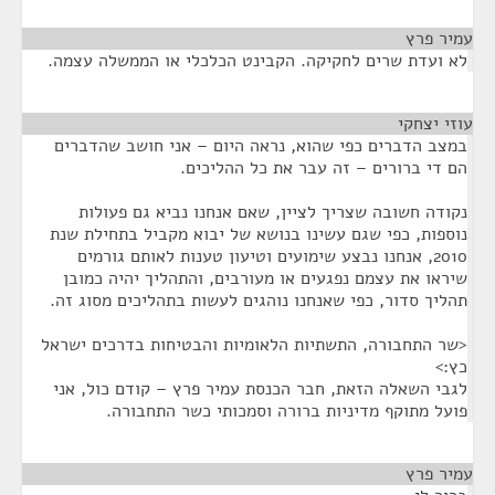
עמיר פרץ
¶
לא ועדת שרים לחקיקה. הקבינט הכלכלי או הממשלה עצמה.
עוזי יצחקי
¶
במצב הדברים כפי שהוא, נראה היום – אני חושב שהדברים
הם די ברורים – זה עבר את כל ההליכים.
נקודה חשובה שצריך לציין, שאם אנחנו נביא גם פעולות
נוספות, כפי שגם עשינו בנושא של יבוא מקביל בתחילת שנת
2010, אנחנו נבצע שימועים וטיעון טענות לאותם גורמים
שיראו את עצמם נפגעים או מעורבים, והתהליך יהיה כמובן
תהליך סדור, כפי שאנחנו נוהגים לעשות בתהליכים מסוג זה.
<שר התחבורה, התשתיות הלאומיות והבטיחות בדרכים ישראל
כץ:>
לגבי השאלה הזאת, חבר הכנסת עמיר פרץ – קודם כול, אני
פועל מתוקף מדיניות ברורה וסמכותי כשר התחבורה.
עמיר פרץ
¶