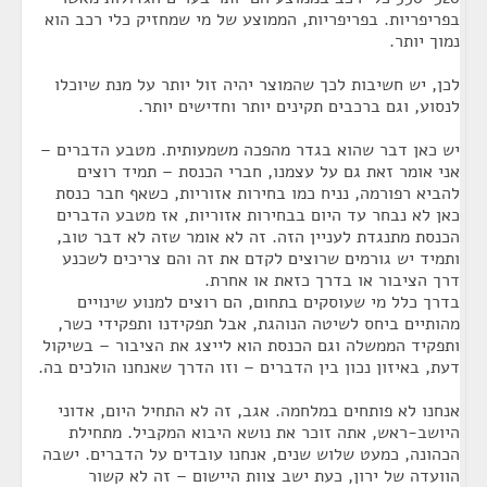
בפריפריות. בפריפריות, הממוצע של מי שמחזיק כלי רכב הוא
נמוך יותר.
לכן, יש חשיבות לכך שהמוצר יהיה זול יותר על מנת שיוכלו
לנסוע, וגם ברכבים תקינים יותר וחדישים יותר.
יש כאן דבר שהוא בגדר מהפכה משמעותית. מטבע הדברים –
אני אומר זאת גם על עצמנו, חברי הכנסת – תמיד רוצים
להביא רפורמה, נניח כמו בחירות אזוריות, כשאף חבר כנסת
כאן לא נבחר עד היום בבחירות אזוריות, אז מטבע הדברים
הכנסת מתנגדת לעניין הזה. זה לא אומר שזה לא דבר טוב,
ותמיד יש גורמים שרוצים לקדם את זה והם צריכים לשכנע
דרך הציבור או בדרך כזאת או אחרת.
בדרך כלל מי שעוסקים בתחום, הם רוצים למנוע שינויים
מהותיים ביחס לשיטה הנוהגת, אבל תפקידנו ותפקידי כשר,
ותפקיד הממשלה וגם הכנסת הוא לייצג את הציבור – בשיקול
דעת, באיזון נכון בין הדברים – וזו הדרך שאנחנו הולכים בה.
אנחנו לא פותחים במלחמה. אגב, זה לא התחיל היום, אדוני
היושב-ראש, אתה זוכר את נושא היבוא המקביל. מתחילת
הכהונה, כמעט שלוש שנים, אנחנו עובדים על הדברים. ישבה
הוועדה של ירון, כעת ישב צוות היישום – זה לא קשור