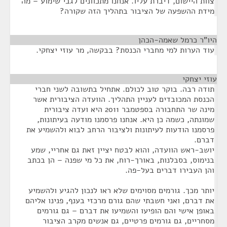
צוות היישום, דיברת עליו. אנחנו מתכוונים לגבי שימוע – מה
מידת ההשפעה של הציבור בתהליך הזה שקורה?
היו"ר כרמל שאמה-הכהן
¶
עוד הערות למי מחברי הכנסת? בבקשה, מר עוזי יצחקי.
עוזי יצחקי
¶
תודה רבה. בוקר טוב לכולם. אתחיל בתשובה לשני חברי
הכנסת המכובדים לעניין התהליך. הוועדה הציבורית אשר
מינה שר התחבורה בספטמבר 2011 היא ועדה ציבורית
שמונתה, כשמה כן היא. אנחנו פרסמנו מודעה בעיתונות,
פרסמנו הודעות לעיתונות ולציבור הרחב לבוא ולהשמיע את
דברם.
יושב-ראש הוועדה, והוא לבטח יציין זאת גם אחריי, שמע
בנימוס, בסבלנות, באורך-רוח, את כל מי שפנה – הן בכתב
והן העבירו דברים בעל-פה.
יותר מכך. גורמים מסוימים שלא ראו לנכון להגיע ולהשמיע
את דברם, ואני חשבתי שהם גורם מרכזי בענף, פנינו אליהם
באופן אישי והם הופיעו והשמיעו את דברם – גם גורמים
מסחריים, גם גורמים פרטיים, גם אנשים מקרב הציבור