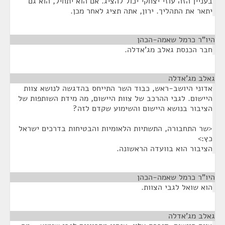
בעניין הזה עוזי יצחקי יכול להציג. אם הוא יתחיל, הוא גם
יתאר את התהליך. ירון, אתה תציג לאחר מכן.
היו"ר כרמל שאמה-הכהן
¶
חבר הכנסת גאלב מג'אדלה.
גאלב מג'אדלה
¶
אדוני היושב-ראש, כבוד השר התייחס בהדגשה לנושא צוות
היישום. לגבי ההרכב של צוות היישום, מה מידת השותפות של
הציבור בנושא היישום והשימוע שקדם לזה?
<שר התחבורה, התשתיות הלאומיות והבטיחות בדרכים ישראל
כץ:>
הציבור הוא בוועדה הראשונה.
היו"ר כרמל שאמה-הכהן
¶
הוא שואל לגבי הצוות.
גאלב מג'אדלה
¶