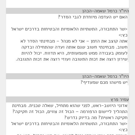
היו"ר כרמל שאמה-הכהן
¶
האם יש העדפה מיוחדת לגבי הסדר?
<שר התחבורה, התשתיות הלאומיות והבטיחות בדרכים ישראל
כץ:>
אתה קוצב את הזמן – אני לא מנהל – מבחינתי הסדר לא
חשוב. מבחינתי חשוב שגם אותה ועדה שהתחילה ובדקה
לעומק בעבודה ממש משמעותית, היא תדווח. יכול להיות
שירון רוצה את זכות התשובה ועוזי רוצה את זכות התגובה.
היו"ר כרמל שאמה-הכהן
¶
יש מישהו מכם שמעדיף?
עמיר פרץ
¶
אדוני היושב-ראש, לפני שהוא מתחיל, שאלה טכנית. מבחינת
התהליך ליישום הרפורמה – הכול זה צווים, הכול זה חקיקה?
חקיקה ראשית? מה בדיוק נדרש?
<שר התחבורה, התשתיות הלאומיות והבטיחות בדרכים ישראל
כץ:>