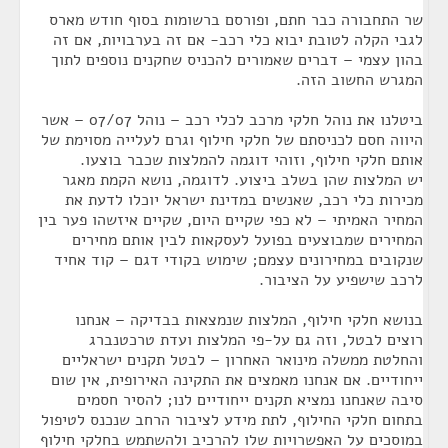
שר התחבורה כבר חתם, ופורסם ברשומות בסוף חודש מארס
לגבי הקלה לטובת יבוא כלי רכב- אם זה בערבויות, אם זה
בהון עצמי – דברים שאמורים להכניס שחקנים נוספים לתוך
המגרש החשוב הזה.
ביטלנו את נוהל חלקי מרכב לכלי רכב – נוהל 07/07 – אשר
היווה חסם לכניסתם של חלקי חילוף וגרם לעלייה מסוימת של
אותם חלקי חילוף, וזוהי דוגמה להמלצות שכבר בוצעו.
יש המלצות שהן בשלב ביצוע. לדוגמה, נושא הקמת מאגר
מכירות כלי רכב, שאנשים במדינת ישראל יוכלו לדעת את
המחיר האמיתי – לא כפי שקיים היום, שקיים איזשהו פער בין
המחירים שמבוצעים בפועל לעסקאות לבין אותם מחירים
שנקובים במחירונים עצמם; שימוש בקודי דגם – קוד אחיד
לרכב שישפיע על הציבור.
בנושא חלקי חילוף, המלצות שנמצאות בבדיקה – אנחנו
רוצים לבטל, וזה גם על-פי המלצות ועדת טרכטנברג
והחלטת ממשלה מינואר האחרון – לבטל תקנים ישראליים
ייחודיים. אם אנחנו מאמצים את התקינה האירופית, אין שום
סיבה שאנחנו נמציא תקנים ייחודיים לנו; להסיר חסמים
בתחום חלקי החילוף, לתת מידע לציבור הרחב שנכנס לטיפול
במוסכים על האפשרויות שלו להרכיב ולהשתמש בחלקי חילוף