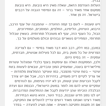
בנזין.
העלות העודפת הזאת, שאלה מאין היא נובעת. היא נובעת
ממקום אחד מאוד ברור – זה גם המיסוי הגבוה על רכבים
בישראל. זה פן אחד.
ויש טענות – לשם כך קמה הוועדה – שהמבנה של ענף הרכב,
היבוא, השיווק, הליסינג, החלפים, המוסכים, המחירונים,
הכול, כל הענף הזה, ענף לא משוכלל תחרותית. כשאין שכלול
תחרותי, המחירים נשארים גבוהים וכולם משלמים על כך.
כמובן, כמו דלק, רכב הוא דבר מאוד בסיסי – גם לצריכה
הפרטית של כל משק בית, גם לכל פעילות אנושית, חברתית,
עסקית – זה בסיס היום.
ולכן, המסקנות האלה גם עוסקות בענף כלכלי שמגלגל עשרות
מיליארדים בשנה, שמעסיק המון עובדים, שבאים לעשות בטח
שינוי – בטח שינוי מהפכני, כמו שעיקר ההמלצות מלמדות –
אז צריך לקיים דיון מעמיק, בזהירות רבה, אבל אם יש צורך
לקבל הכרעות שהן קשות, הן לא יהיו נעימות, גם לגורמים
עסקיים שיש להם מה לומר במשק הישראלי, הכנסת וגם ועדת
הכלכלה הוכיחו שהן יודעות לקבל את ההחלטות המדוברות.
יש לנו נתון חדש שנכנס, כבוד השר, והוא נושא הבחירות.
מאוד רצינו ואנחנו מאוד רוצים עדיין להשלים את החקיקה,
אם זה תקנות וחקיקה ראשית – אתה תציג לוועדה – בסדר