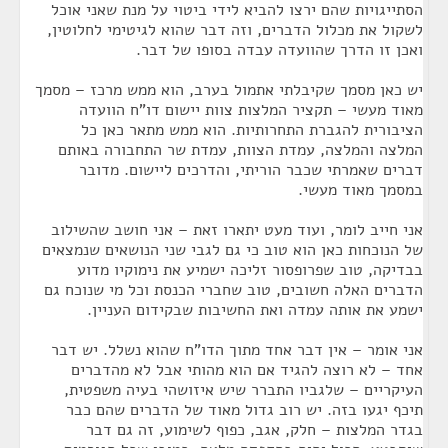
הסתייגויות שהם ירצו להביא לידי ביטוי על מנת שאני אוכל
לשקול את מכלול הדברים, וזה דבר שהוא לגיטימי לחלוטין,
ואכן זו הדרך שהוועדה עבדה בסופו של דבר.
יש כאן מסמך שקיבלתי אתמול בערב, הוא ממש מרכז – מסמך
מאוד מעשי – תקציר המלצות צוות יישום דו"ח הוועדה
הציבורית להגברת התחרותיות. הוא ממש מתאר כאן כל
המלצה והמלצה, עמדת הצוות, עמדת שר התחבורה באותם
דברים שאמרתי שכבר הוריתי, והדרכים ליישום. מדובר
במסמך מאוד מעשי.
אני חייב לומר, ועוד מעט יתארו זאת – אני חושב שהשילוב
של הנוכחות כאן הוא טוב כי גם לגבי שני הנושאים שנמצאים
בבדיקה, טוב שפרופסור זליכה ישמיע את נימוקיו מדוע
הדברים האלה חשובים, טוב שחברי הכנסת וכל מי שנוכח גם
ישמע את אותה עמדה ואת החשיבות שבקידום העניין.
אני אומר – אין דבר אחד מתוך הדו"ח שהוא נשלל. יש דבר
אחד – לא רוצה להגיד אם הוא מהותי אבל לא מהדברים
העיקריים – שלגביו התברר שיש איזושהי בעיה משפטית,
תיכף יגעו בזה. יש רוב גדול מאוד של הדברים שהם כבר
בגדר המלצות – חלק, אגב, כפוף לשימוע, זה גם דבר