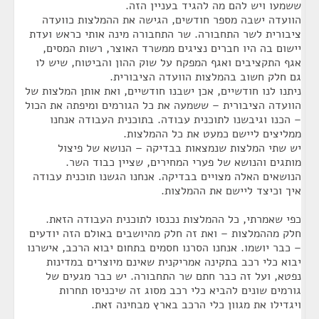
ששמעו ויש להם מה להגיד בעניין הזה.
הוועדה ישבה מספר חודשים, הגישה את ההמלצות כוועדה
ציבורית לשר התחבורה. שר התחבורה מינה אותי כראש ועדת
יישום בה היו חברים נציגים ממשרד האוצר, רשות המסים,
אגף התקציבים ואגף המפקח על שוק ההון והביטוח, שיש לו
גם חלק חשוב בהמלצות הוועדה הציבורית.
ניתנו לנו חודשיים, אכן ישבנו חודשיים, ואת אותן המלצות של
הוועדה הציבורית – ששמעה את כל הגורמים ומיפתה את הכול
– הכנו וגיבשנו לתוכנית עבודה. בתוכנית העבודה אנחנו
ממליצים ליישם כמעט את כל ההמלצות.
יש שתי המלצות שנמצאות בבדיקה – הנושא של פיצול
מותגים והנושא של פערי המחירים, שציין כבוד השר.
הנושאים האלה מצויים בבדיקה. אנחנו הגשנו תוכנית עבודה
איך וכיצד ליישם את ההמלצות.
כפי שאמרתי, כל ההמלצות נכנסו לתוכנית העבודה הזאת.
חלק מההמלצות – ואת זה חלק מהיושבים באולם הזה יודעים
– כבר יושמו. אנחנו הסרנו חסמים בתחום יבוא הרכב, אישרנו
יבוא כלי רכב בתקינה אמריקנית שאינם מיוצרים במדינות
נפטא, ועל זה כבר חתם שר התחבורה. יש כבר מגעים של
גורמים שונים להביא כלי רכב מסוג זה שיכניסו תחרות
ויגדילו את מגוון כלי הרכב בארץ מבחינה זאת.