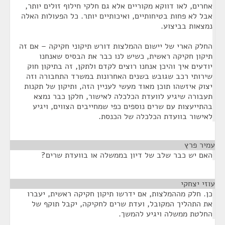
אחרים, לאו דווקא מקוריים אלא גם חלקי חילוף זולים יותר,
אבל לא פחות בטיחותיים, ואיכותיים יותר. כל הפעולות האלה
נמצאות בביצוע.
החלק הארי של יישום ההמלצות דורש תיקוני חקיקה – אם זה
תיקון חקיקה ראשית, כשיש לנו כבר את הבסיס שאנחנו
יודעים איך והיכן אנחנו רוצים לקדם ולתקן, זה בתיקון חוק
שירותי רכב שגובש בשנים האחרונות במשרד התחבורה וזה
יצוק איזשהו תוכן מאוד מעשי לעניין הזה, ותיקון של תקנות
תעבורה שיגיע לוועדת הכלכלה לאישור, חלקן כבר נמצא
בהתייעצות עם שרים נוספים כפי שמחייבים הצווים, ויגיע
לאישור בוועדת הכלכלה של הכנסת.
עמיר פרץ
¶
האם יש כבר שלב של דיון בממשלה או בוועדת שרים?
עוזי יצחקי
¶
כן. חלק מההמלצות, אם ידרשו תיקון חקיקה ראשית, יעברו
את התהליך המקובל, ועדת שרים לחקיקה, יקבל תוקף של
החלטת ממשלה ויגיע להמשך.