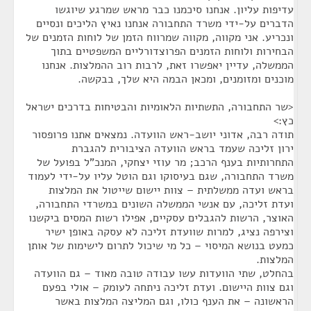
עדיפות עליון. אנחנו סיכמנו כבר מראש שמרגע שיוגשו
הדברים על-ידי משרד התחבורה אנחנו נאיץ הליכים ונסיים
ונכריע. אני מקווה, מקווה שמרווח הזמן של לוחות הזמנים של
הבחירות ולוחות הזמנים הפרוצדורליים המשפטיים בתוך
הממשלה, עדיין יאפשרו זאת, לרבות רוב ההמלצות. אנחנו
מוכנים ומזומנים, ומכאן הבמה היא שלך, בבקשה.
<שר התחבורה, התשתיות הלאומיות והבטיחות בדרכים ישראל
כץ:>
תודה רבה, אדוני יושב-ראש הוועדה. נמצאים אתנו פרופסור
ירון זליכה שעמד בראש הוועדה הציבורית להגברת
התחרותיות בענף הרכב; מר עוזי יצחקי, המנכ"ל בפועל של
משרד התחבורה, שגם בעיסוקו וגם הוטל עליו על-ידי לעמוד
בראש ועדה ממשלתית – צוות יישום שייטול את המלצות
ועדת זליכה, עם אנשי הממשלה השונים במשרדי התחבורה,
האוצר, הרשות להגבלים עסקיים, אפילו רשות המסים ביקשנו
וצירפה נציג, למרות שוועדת זליכה לא עסקה באופן ישיר
כמעט בנושא המיסוי – כל מי שיכול לתרום לישימות של אותן
המלצות.
בהחלט, שתי הוועדות עשו עבודה טובה מאוד – גם הוועדה
וגם צוות היישום. ועדת זליכה ניתחה לעומק – אולי בפעם
הראשונה – את הענף כולו, וגם המליצה המלצות באשר