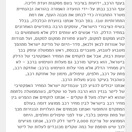
בענף הרכב, ידועות בציבור בשם מסקנות ועדת זליכה.
ענף הרכב נבחן על-ידי הוועדה האמורה בהוראה ובהנחיית
משרד התחבורה כדי לבחון את מבנה הענף, את רמת
התחרותיות שבו. בסך הכול אנחנו בוועדת הכלכלה, בכלל
בשיח הציבורי הישראלי, עוסקים הרבה בחודשים האחרונים
במחיר הדלק. הרי אנשים לא שותים דלק אלא משתמשים בו
לנוע ממקום למקום, לשנע סחורות ממקום למקום, ועל תנודות
של אגורות לכאן ולכאן, סדר-היום של מדינת ישראל מתהפך
משבוע לשבוע, משברים בכנסת, ראש הממשלה עוסק בכך
שעות רבות, אבל אם לוקחים את המחיר האפקטיבי של הדלק
בישראל, הוא בעיקר מורכב גם מעלות השימוש ברכב – לא
רק ממחיר הדלק אלא מהי עלות השימוש ברכב: אחזקת רכב,
פחת על רכב, חלפים, טיפולים, מימון של אחזקת רכב,
כשהכול בעיקר נובע מעלות הרכב.
אנחנו יכולים להגיע לכך שבמדינת ישראל המחיר האפקטיבי
של ליטר בנזין הוא הרבה מעל 10 שקלים, כשהממשלה נלחמת
שהוא לא יעלה מעל 8 שקלים – אנחנו לוקחים את ההפרש בין
מחיר רכב בישראל לבין מחיר רכב ממוצע דומה בעולם
המתקדם והחופשי ואנחנו מכמתים את העלויות הנגזרות מכך
של פחת ומימון בלבד, עוד לפני טיפולים וחלפים, היחס
הממוצע של צריכת 2,000 ליטר דלק לרכב, אנחנו מגיעים
לכך שיש תוספת של כמה שקלים מכובדים לעלות של ליטר