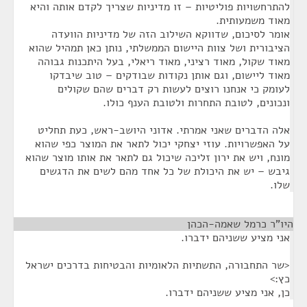
להתרחשויות פוליטיות – זו מדיניות שצריך לקדם אותה והיא
מאוד משמעותית.
אומר לסיכום, שדווקא השילוב הזה של מדיניות הוועדה
הציבורית ושל צוות היישום הממשלתי, נותן כאן תמהיל שהוא
מאוד שקול, מאוד רציני, מאוד ריאלי, בעל היתכנות גבוהה
מאוד ליישום, וגם אותן נקודות שבודקים – טוב שיבדקו
לעומק כי אנחנו רוצים לעשות רק דברים שהם שקולים
ונכונים, לטובת התחרות ולטובת הענף כולו.
אלה הדברים שאני אמרתי. אדוני היושב-ראש, כעת תחליט
על האפשרויות. עוזי יצחקי יכול לתאר את המוצר כפי שהוא
מונח, ויש את ירון זליכה שיכול גם לתאר את אותו מוצר שהוא
גיבש – יש את היכולת של כל אחד מהם לשים את הדגשים
שלו.
היו"ר כרמל שאמה-הכהן
¶
אני מציע ששניהם ידברו.
<שר התחבורה, התשתיות הלאומיות והבטיחות בדרכים ישראל
כץ:>
כן, אני מציע ששניהם ידברו.