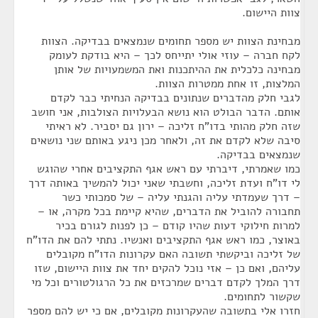
צוות היישום.
מבחינת הצוות יש מספר תחומים שנמצאים בבדיקה. הצוות
לקח חברה – עוזי אולי יתייחס לכך – היא בודקת לעומק
מבחינה כלכלית את ההיתכנות ואת המשמעויות של אותן
המלצות, זו אחת ממטרות הצוות.
לגבי חלק מהדברים שנתונים בבדיקה הנחיתי כבר לקדם
אותם. הדבר הבולט הוא נושא הבעלויות הצולבות, אני חושב
שזה חלק מהותי בדו"ח זליכה – ירון גם יסביר. לא ראיתי
סיבה שלא לקדם את זה, ולאחר מכן ניגע באותם שני נושאים
שנמצאים בבדיקה.
כמו שאמרתי, דיברתי עם ראש אגף התקציבים אחרי שהוגש
לי דו"ח ועדת זליכה, וחשבתי שאני יכול להמשיך באותה דרך
– דרך שעמדתי עליה והגנתי עליה – של סמכותי כשר
תחבורה להוביל את הדברים, שהיא קיימת בכל מקרה, או –
למרות חילוקי דעות שהיו קודם – כן לפנות לגורם בכיר
באוצר, כמו ראש אגף התקציבים ואנשיו. נתתי להם את הדו"ח
של זליכה וביקשתי תשובה האם עקרונות הדו"ח מקובלים
עליהם, ואם כן – אזי נוכל להקים יחד את צוות היישום, שזו
דרך המלך לקדם דברים שמרכזים את כל הרגולטורים וכל מי
שקשור לתחומים.
חזרו אלי בתשובה שהעקרונות מקובלים, אם כי יש להם מספר