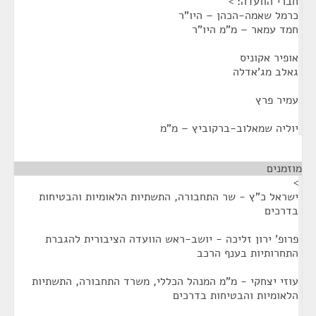
חברי הוועדה: >
כרמל שאמה-הכהן – היו"ר
חמד עמאר – מ"מ היו"ר
אופיר אקוניס
גאלב מג'אדלה
עמיר פרץ
יוליה שמאלוב-ברקוביץ – מ"מ
מוזמנים
¶
>
ישראל כ"ץ - שר התחבורה, התשתיות הלאומיות והבטיחות
בדרכים
פרופ' ירון זליכה - יושב-ראש הוועדה הציבורית להגברת
התחרותיות בענף הרכב
עוזי יצחקי - מ"מ המנהל הכללי, משרד התחבורה, התשתיות
הלאומיות והבטיחות בדרכים