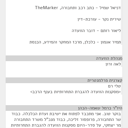
דניאל שמיל - כתב רכב ותחבורה, TheMarker
שירית נקר - עורכת-דין
ליאור רותם - דובר הוועדה
תמיר אגמון - כלכלן, מרכז המחקר והמידע, הכנסת
מנהלת הוועדה
¶
לאה ורון
קצרנית פרלמנטרית
¶
טלי רם
<מסקנות הוועדה להגברת התחרותיות בענף הרכב>
היו"ר כרמל שאמה-הכהן
¶
בוקר טוב. אני מתכבד לפתוח את ישיבת ועדת הכלכלה. כבוד
שר התחבורה, פרופסור זליכה, כבוד מנכ"ל משרד התחבורה
מר יצחקי, על סדר-היום מסקנות הוועדה להגברת התחרותיות