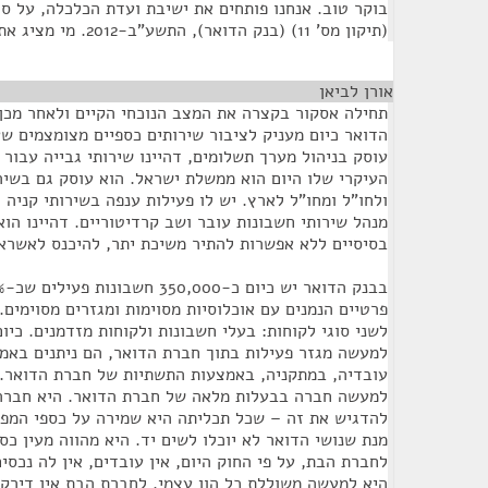
בוקר טוב. אנחנו פותחים את ישיבת ועדת הכלכלה, על ס
(תיקון מס' 11) (בנק הדואר), התשע"ב-2012. מי מציג את החוק? בבקשה.
אורן לביאן
¶
תחילה אסקור בקצרה את המצב הנוכחי הקיים ולאחר מכן 
הדואר כיום מעניק לציבור שירותים כספיים מצומצמים ש
עוסק בניהול מערך תשלומים, דהיינו שירותי גבייה עבור
העיקרי שלו היום הוא ממשלת ישראל. הוא עוסק גם בשיר
ולחו"ל ומחו"ל לארץ. יש לו פעילות ענפה בשירותי קניה 
מנהל שירותי חשבונות עובר ושב קרדיטוריים. דהיינו הו
בסיסיים ללא אפשרות להתיר משיכת יתר, להיכנס לאשראי
פרטיים הנמנים עם אוכלוסיות מסוימות ומגזרים מסוימים.
לשני סוגי לקוחות: בעלי חשבונות ולקוחות מזדמנים. כיו
למעשה מגזר פעילות בתוך חברת הדואר, הם ניתנים באמ
עובדיה, במתקניה, באמצעות התשתיות של חברת הדואר.
למעשה חברה בבעלות מלאה של חברת הדואר. היא חברה 
להדגיש את זה – שכל תכליתה היא שמירה על כספי המפק
מנת שנושי הדואר לא יוכלו לשים יד. היא מהווה מעין כס
לחברת הבת, על פי החוק היום, אין עובדים, אין לה נכסים,
היא למעשה משוללת כל הון עצמי. לחברת הבת אין דירקטור