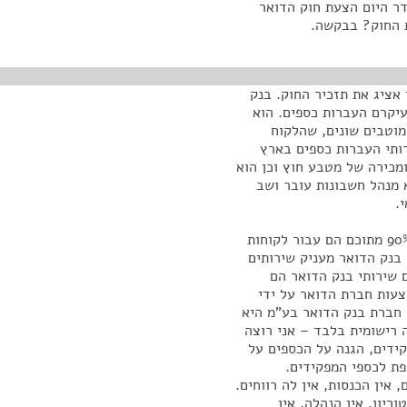
דר היום הצעת חוק הדואר
אציג את תזכיר החוק. בנק
עיקרם העברות כספים. הוא
 מוטבים שונים, שהלקוח
ותי העברות כספים בארץ
ומכירה של מטבע חוץ וכן הוא
א מנהל חשבונות עובר ושב
.
בבנק הדואר יש כיום כ-350,000 חשבונות פעילים שכ-90% מתוכם הם עבור לקוחות
 בנק הדואר מעניק שירותים
ם שירותי בנק הדואר הם
צעות חברת הדואר על ידי
 חברת בנק הדואר בע"מ היא
רישומית בלבד – אני רוצה
ידים, הגנה על הכספים על
פת לכספי המפקידים.
 אין הכנסות, אין לה רווחים.
יון, אין הנהלה, אין