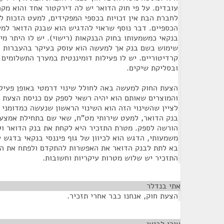
עובדים. על פי חוק הדואר יש לה דירקטור אחד והוא מק
לחברת הבת אין זכויות בכספי המפקידים, למעט הזכות ל
הכספיים. דבר נוסף שראוי להדגיש הוא שבנק הדואר למעש
בנקאי כמשמעותו בחוק הבנקאות (רישוי). יש לו היתר מי
שימוש בשם בנק אך למעשה הוא עוסק בעיקר בהעברות כס
קרדיטוריים. יש לו פעילות דומיננטית במערך התשלומים
ובסליקת שיקים.
הצעת החוק למעשה באה לחולל שינוי דרמטי באופן פעילו
והמוצרים שאותם הוא יהיה רשאי לספק עם כניסת הצעת ה
לציין שהשינוי הזה הוא השינוי הראשון שנעשה כמדומני 
הורשה לספק. מטרת התזכיר היא לקחת את בנק הדואר ול
משמעותי, הדגש הוא לכיוון של גוף פיננסי בנקאי בדגש 
בא לתת לבנק הדואר את האפשרות להתקדם ולפתח את הש
התזכיר יש שלוש מטרות עיקריות וחשובות.
אתי בנדלר
¶
הצעת חוק, אנחנו כבר אחרי תזכיר.