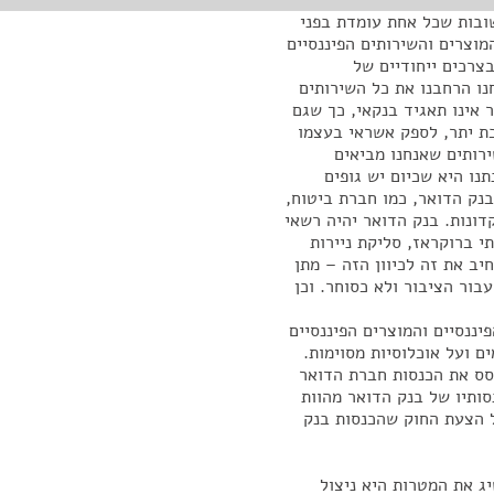
ובות שכל אחת עומדת בפני
וצרים והשירותים הפיננסיים
צרכים ייחודיים של
נו הרחבנו את כל השירותים
 אינו תאגיד בנקאי, כך שגם
ת יתר, לספק אשראי בעצמו
ירותים שאנחנו מביאים
נו היא שכיום יש גופים
בנק הדואר, כמו חברת ביטוח,
דונות. בנק הדואר יהיה רשאי
תי ברוקראז, סליקת ניירות
יב את זה לכיוון הזה – מתן
בור הציבור ולא כסוחר. וכן
ננסיים והמוצרים הפיננסיים
ם ועל אוכלוסיות מסוימות.
סס את הכנסות חברת הדואר
סותיו של בנק הדואר מהוות
של הצעת החוק שהכנסות בנק
 את המטרות היא ניצול