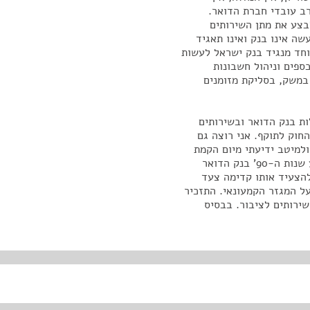
רב עובדי חברת הדואר.
בצע את מתן השירותים
ה אינו בנק ואינו תאגיד
וחד מנגיד בנק ישראל לעשות
פים וניהול חשבונות
 במשק, בסליקת מזומנים
ת בנק הדואר ובשירותים
חוק לתוקף. אני רוצה גם
ולמיטב ידיעתי מיום הקמת
בנק הדואר, למעט שירותי מט"ח, שאי שם בתחילת אמצע שנות ה-90' בנק הדואר
הצעיד אותו קדימה צעד
על המגזר הקמעונאי. התזכיר
ירותים לציבור. בבסיס