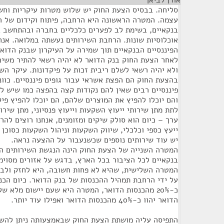
אורן לביאן
¶
סליחה. בבסיס הצעת החוק יש שלוש מטרות עיקריות וחש
עצמה. המטרה הראשונה היא הרחבה, פיתוח וקידום של המ
בנקאיים, בשימת לב לפערים כלכליים בחברה ובהתחשב ב
אוכלוסיות שונות. הרחבת השירותים נעשתה במלואה. אנח
הפיננסיים הבנקאיים תוך שמירה על העיקרון שבנק הדואר
לאחר הצעת החוק בנק הדואר לא יהיה רשאי להתיר משיכ
ולא יהיה רשאי לשלם ריבית זכות על פיקדונות. עיקר הש
בהצעת החוק הם הפצת אשראי עבור גופים פיננסיים. כוונת
פיננסיים רבים שאין להם נקודות קצה בהפצה כמו שיש ל
והם יוכלו להפיץ את המוצרים שלהם, הם יוכלו להפיץ פיק
לתת מתן שירותי ייעוץ השקעות וייעוץ פנסיוני, מתן שירו
ערך – כיום הוא סולק שיקים ומזומנים, אנחנו רוצים להרח
ייעץ כספי וכלכלי, שיווק השקעות וניהול השקעות כסוכן ע
יש עוד שירותים נוספים שכשנעבור על ההצעה נראה.
המטרה השנייה של הצעת החוק הינה הנגשת השירותים הפי
בנקאיים לכל הציבור בכל הארץ, בדגש על אזורים מסוימי
המטרה השלישית, שהיא לא פחות חשובה, היא לחזק ולב
על ידי הרחבת תמהיל ההכנסות של בנק הדואר. כיום הכנ
כ-20% מהכנסות הדואר, המטרה היא שעם יישום מלא 
הדואר יהוו כ-40% מהכנסות הדואר ואפילו עוד יותר.
התפיסה עליה מושתת הצעת החוק שבאמצעותה ניתן להשיג