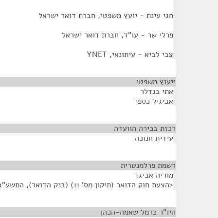
חגי עינת - יועץ משפטי, חברת דואר ישראל
פרלי שר - עו"ד, חברת דואר ישראל
צבי לביא - עיתונאי, YNET
ייעוץ משפטי
¶
אתי בנדלר
אביגיל כספי
רכזת בכירה הוועדה
¶
עידית חנוכה
רשמת פרלמנטרית
¶
מוריה אביגד
<הצעת חוק הדואר (תיקון מס' 11) (בנק הדואר), התשע"ב-2012>
היו"ר כרמל שאמה-הכהן
¶