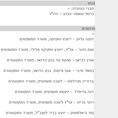
נכחו
¶
חברי הוועדה: >
כרמל שאמה-הכהן – היו"ר
מוזמנים
¶
>
דפנה גלוק - ייעוץ וחקיקה, משרד המשפטים
ענת זוהר - עו"ד, ייעוץ וחקיקה פלילי, משרד המשפטים
אורן לביאן - מפקח על בנק הדואר, משרד התקשורת
כמאל טיבי - אגף פיקוח, בנק הדואר, משרד התקשורת
ברוריה מנדלסון - לשכה משפטית, משרד התקשורת
דנה נוייפלד - יועצת משפטית, משרד התקשורת
רועי ברית - עו"ד לשכה משפטית, משרד התקשורת
נתי ביאלסטוק - יועץ בכיר למנכ"ל, משרד התקשורת