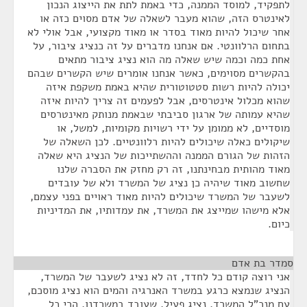
לתפקיד, למוסד הממנה, כדי באמת לתת את הייצוג הנכון
לאינטרס הזה, שהוא מעבר לשאלה של אדם מסוים כזה או
אחר שיכול להיות מאוד בסדר או מאוד מקצועי, אבל אולי לא
בתחום הרלוונטי. אם אנחנו מדברים על זה כנציג ציבור, על
אחת כמה וכמה שיש שאלה מה הוא נציג ציבור מתאים
בהקשרים מסוימים, כאשר אנחנו אומרים שיש הקשרים שבהם
יכולה להיות רשות סטטוטורית שהיא באמת משקפת איזה
שהוא מכלול אינטרסים, אבל לפעמים זה צריך להיות איזה
שהיא עמותה של ארגון סביבתי שבאמת מנותק מאינטרסים
מוסדיים, לא ממומן על ידי רשויות מקומיות, למשל, או
שיקולים כאלה שיכולים להיות רלוונטיים. לכן השאלה של
הזהות של הגורם הממנה וההשתייכות של הנציג היא שאלה
מאוד מהותית מבחינתנו, זה רק מחזק את הסברה שלנו
שחשוב מאוד שיהיה כן נציג של המשרד ולא של עובדים
לשעבר של המשרד שיכולים להיות מאוד ראויים בפני עצמם,
אלא מישהו שמייצג את המשרד, את עמדותיו, את המדיניות
כיום.
סמדר בת אדם
¶
אני רוצה קודם כל לחדד, זה לא נציג לשעבר של המשרד,
הנציג שנמצא כרגע במשרד האנרגיה והמים הוא נציג מוסכם,
עם מנכ"ל המשרד, נציג פעיל, שעובד במשרדנו. הרי כל