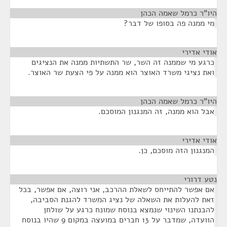
היו"ר כרמל שאמה הכהן
¶
מי ממנה פה בסופו של דבר?
אודי אדירי
¶
כרגע מי שממנה זה השר, שר התשתיות ממנה את הנציגים
ואת נציגי משרד האוצר הוא ממנה על פי הצעת שר האוצר.
היו"ר כרמל שאמה הכהן
¶
אבל הוא ממנה, זה המנגנון המוסכם.
אודי אדירי
¶
המנגנון הזה מוסכם, כן.
נטע דרורי
¶
אם אפשר להתייחס לשאלת ההרכב, אני רוצה, אם אפשר, בכל
זאת להעלות את השאלה של נציג המשרד להגנת הסביבה,
להבנתנו השינוי שנמצא בנוסח שמונח כרגע על שולחן
הוועדה, שמדבר על 13 חברים במועצה במקום 9 שהיו בנוסח