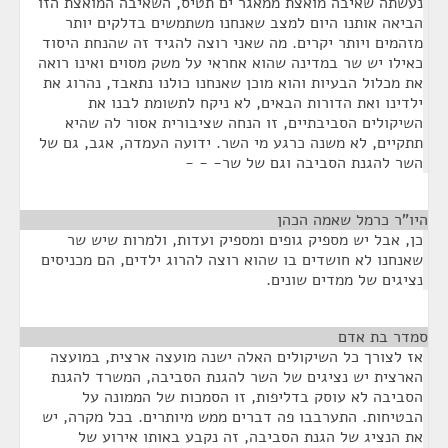
נעשתה שאיבה מואצת ממאגר ים תטיס, השאיבה המואצת הזו
הביאה אותנו היום למצב שאנחנו משתמשים בדלקים יותר
מזהמים ויותר יקרים. מה שאני רוצה להגיד זה שהנחת היסוד
כאילו יש שר במדינה שהוא אחראי על משק מסוים ואינו רואה
את מכלול הבעיות והוא מוכן שאנחנו כולנו נתאבד, נהרוג את
ילדינו ואת הדורות הבאים, לא ניקח לתשומת לבנו את
השיקולים הסביבתיים, זו הנחה שציבורית אסור לה שהיא
תתקיים, לא משנה כרגע מי השר. ידועה העמדה, אגב, גם של
השר להגנת הסביבה וגם של שר- - -
היו"ר כרמל שאמה הכהן
¶
כן, אבל יש מספיק גופים ומספיק ועדות, ולמרות שיש שר
שאנחנו לא חושדים בו שהוא רוצה להרוג ילדים, הם מכניסים
נציגים של ממדים שונים.
סמדר בת אדם
¶
אז לצורך כל השיקולים האלה ישנה מועצה ארצית, במועצה
הארצית יש נציגים של השר להגנת הסביבה, המשרד להגנת
הסביבה לא עוסק בדליפות, זו הסמכות של הממונה על
הבטיחות. התערבבו פה דברים ממש מיותרים. בכל מקרה, יש
את הנציג של הגנת הסביבה, זה נקבע באותו אירוע של