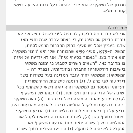
מנגנון של משקיף שהוא צריך להיות בעל זכות הצבעה כשאין
קוורום מלא.
אתי בנדלר
¶
אני לא זוכרת מה בדקתי, זה היה לפני כשנה וחצי. אני לא
זוכרת בדיוק את הפרטים, כי באמת עברה שנה וחצי מאז
שדנו בעניין אבל יש סעיף בחוק החברות הממשלתיות,
התשל"ה-1975, סעיף 59יא שהכותרת שלו היא 'מינוי משקיף'.
הוא אומר בצו: "כאמור בסעיף 59ח", אני לא יודעת על איזה
צו מדובר כאן, "רשאים השרים לקבוע כי ימונה משקיף
בישיבות דירקטוריון החברה ובוועדותיו, (בפרק זה –
המשקיף); המשקיף יהיה עובד המדינה בעל כשירות כשל
דירקטור לפי פרק ג'. (ג) הזמנה לישיבות הדירקטוריון
וועדותיו תימסר גם למשקיף והוא יהיה רשאי להשתתף בכל
ישיבה של הדירקטוריון וועדותיו. (ד) זכותו של המשקיף
לקבלת מידע מהחברה תהיה כשל דירקטור. (ה) ראה משקיף
כי החברה עומדת לקבל החלטה בניגוד להוראה מהוראות הצו,
יודיע על כך בלא דיחוי לחברה ולשרים. (ו) הודיע המשקיף
כאמור בסעיף קטן (ה), לא תהיה החברה רשאית לקבל את
ההחלטה במשך עשרה ימים מיום הודעת המשקיף ואם
התקבלה לא יהיה לה תוקף. (ז) הודיעו השרים בתוך עשרת