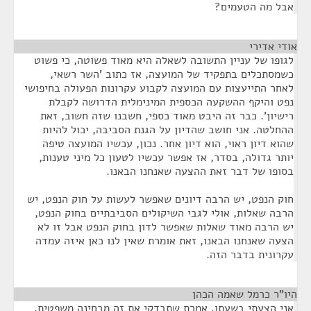
אבל מה הטעמים?
אודי אדירי
¶
לגופו של עניין התשובה לשאלה היא מאוד פשוטה, כי פשוט
כשמסתכלים בתפקיד של המועצה, אז כתוב 'השר רשאי,
לאחר התייעצות עם המועצה לקבוע עקרונות הפעולה בחיפושי
נפט והיקף ההשקעה הכספית המינימלית הדרושה לקבלת
רישיון'. כבר זה היבט מאוד כספי, חשבנו שזה חשוב, זאת
ההחלטה. אני חושב שהדיון על הגנת הסביבה, יכול להיות
שהוא דיון ראוי, הוא דיון אחר. נכון, עכשיו המועצה טיפה
יותר גדולה, בסדר, אז אפשר עכשיו לטעון כל מיני טענות,
בסופו של דבר זאת ההצעה שאנחנו הבאנו.
חוק הנפט, יש הרבה דיונים שאפשר לעשות על חוק הנפט, יש
הרבה שאלות, אולי לגבי השיקולים הסביבתיים בחוק הנפט,
יש הרבה מאוד שאלות שאפשר לדון בחוק הנפט אבל זו לא
הצעה שאנחנו הבאנו, זאת אומרת שאין לנו כאן איזה עמדה
עקרונית בדבר הזה.
היו"ר כרמל שאמה הכהן
¶
אני הצעתי בשעתו, אמרת שתבדקי את זה מבחינה משפטית,