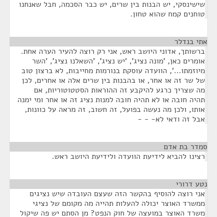
שישינסקי, יש הבנות בין שרים, יש כבר הסכמה, חבל שאנחנו
טוחנים קמח שהוא טחון.
אתי בנדלר
¶
ברשותך, אדוני היושב ראש, אני רק רוצה להעיר הערה אחת.
אומרים כאן, 'מונה נציג', 'יש נציג', 'השאלנו נציג', 'השר
מיוזמתו...', הוועדה עוסקת בנורמות מחייבות, לא ברצון טוב
של שר זה או אחר, או בהבנות בין שרים אלה או אחרים, לכן
מה שצריך כרגע להיקבע זה ההוראות הסטטוטוריות, אם
תהיה חובה או לא תהיה חובה למנות נציג זה או אחר ומי ימנה
אותו, ולכן מה נעשה בפועל, זה חשוב, זה מראה על כוונות,
אבל זה ודאי לא- - -
סמדר בת אדם
¶
רצינו להביא לידיעת הוועדה ולידיעת היושב ראש.
נטע דרורי
¶
אני רוצה להוסיף בהקשר הזה שעצם העובדה שיש נציגים
ממשרד האוצר יכולה להעלות תהייה מה מקומם של נציגי
משרד האוצר במועצה של חוק הנפט? מן הסתם יש פה שיקול