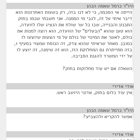
היו"ר כרמל שאמה הכהן
¶
הייתה אי הסכמה, כי לא דנו בזה, רק בשעות האחרונות הוא
דיבר איתי על זה, לגבי מי הממנה. אני חשבתי שכמו בחוק
התכנון והבנייה, שבו כל שר שולח את הנציג שלו לוועדה,
הוא טען שהוא "הבעלים" של הוועדה, הוא רוצה למנות את
כולם, לאשר את המינוי של כולם על פי הצעות שיוצעו לו
כמובן. מאחר שראיתי שהוא צדק, זה הנוסח שמצוי בסעיף 1,
בזה מתייתרת גם המחלוקת הזו, הוא זה שימנה, זה יוצע לו
על ידי המשרד להגנת הסביבה.
השאלה אם יש עוד מחלוקות בחוק?
אודי אדירי
¶
אין עוד כלום בחוק, אדוני היושב ראש.
היו"ר כרמל שאמה הכהן
¶
אפשר להקריא ולהצביע?
אודי אדירי
¶