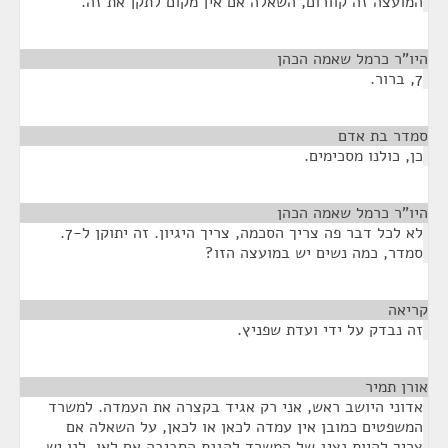
המועצה זה קוורום, השאלה אם אין מקום לתקן את זה.
היו"ר כרמל שאמה הכהן
¶
7, ברור.
סמדר בת אדם
¶
כן, כולנו מסכימים.
היו"ר כרמל שאמה הכהן
¶
לא לכל דבר פה צריך הסכמה, צריך היגיון. זה יתוקן ל-7.
סמדר, כמה נשים יש במועצה הזו?
קריאה
¶
זה נבדק על ידי ועדת שפניץ.
אורן תמיר
¶
אדוני היושב ראש, אני רק אגיד בקצרה את העמדה. למשרד
המשפטים כמובן אין עמדה לכאן או לכאן, על השאלה אם
צריך להיות נציג של המשרד להגנת הסביבה אם לאו, לנו יש