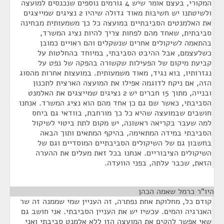
המקורי, בעצם אומר שיש 4 גורמים נוספים שנכנסים למועצה
ולשיטתנו יש חשיבות מאוד גדולה שיהיו 2 נציגים שמייצגים
את האלמנטים הסביבתיים במועצה כל כך משמעותית מבחינה
סביבתית, שאחד מהם לפחות צריך להיות נציג המשרד,
בהתאמה לשיקולים אחרים שנשקלים והם ראויים כמובן
כשלעצמם, אבל ההיבט הסביבתי, במיוחד בהחלטות על
קביעת מיקום של הפעילות שקשורה בהפקה של נפט על
נגזרותיו, בוא נגיד, מאוד משמעותית. במועצות אחרות מהסוג
הזה, אם ניקח לדוגמה אפילו את המועצה הארצית לתכנון
ובנייה, מתוך 15 חברים יש 2 נציגים שמייצגים את האלמנט
הסביבתי, כאשר שם גם כן אחד מהם הוא נציג המשרד. אנחנו
חושבים שבמועצה שהיא כל כך מורחבת, בוודאי גם ביחס
למה שעבר בקריאה ראשונה, יש מקום לתת ביטוי לשיקול
הסביבתי במידה המתאימה, בהיקף המתאים ותוך הבאה
בחשבון גם של השיקולים הסביבתיים המוסדיים וגם של
השיקולים הציבוריים. אנחנו בכל זאת מעלים את ההערה
הזאת, שכבר עלתה, בפני הוועדה.
היו"ר כרמל שאמה הכהן
¶
קודם כל, מחלוקת אחת נפתרה, זה העניין שמי שממנה זה שר
האנרגיה והמים. עכשיו יש את העניין הסביבתי. אני חושב גם
שאי אפשר להקים את המועצה הזו ללא אלמנט סביבתי ואני