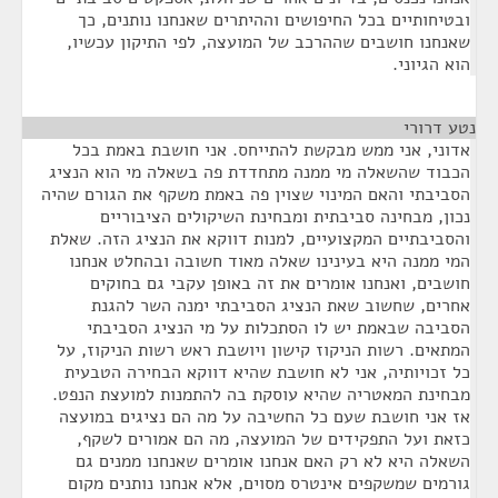
ובטיחותיים בכל החיפושים וההיתרים שאנחנו נותנים, כך
שאנחנו חושבים שההרכב של המועצה, לפי התיקון עכשיו,
הוא הגיוני.
נטע דרורי
¶
אדוני, אני ממש מבקשת להתייחס. אני חושבת באמת בכל
הכבוד שהשאלה מי ממנה מתחדדת פה בשאלה מי הוא הנציג
הסביבתי והאם המינוי שצוין פה באמת משקף את הגורם שהיה
נכון, מבחינה סביבתית ומבחינת השיקולים הציבוריים
והסביבתיים המקצועיים, למנות דווקא את הנציג הזה. שאלת
המי ממנה היא בעינינו שאלה מאוד חשובה ובהחלט אנחנו
חושבים, ואנחנו אומרים את זה באופן עקבי גם בחוקים
אחרים, שחשוב שאת הנציג הסביבתי ימנה השר להגנת
הסביבה שבאמת יש לו הסתכלות על מי הנציג הסביבתי
המתאים. רשות הניקוז קישון ויושבת ראש רשות הניקוז, על
כל זכויותיה, אני לא חושבת שהיא דווקא הבחירה הטבעית
מבחינת המאטריה שהיא עוסקת בה להתמנות למועצת הנפט.
אז אני חושבת שעם כל החשיבה על מה הם נציגים במועצה
כזאת ועל התפקידים של המועצה, מה הם אמורים לשקף,
השאלה היא לא רק האם אנחנו אומרים שאנחנו ממנים גם
גורמים שמשקפים אינטרס מסוים, אלא אנחנו נותנים מקום