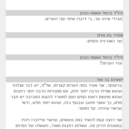
היו"ר כרמל שאמה הכהן
¶
תגידי איזה שר, כי דיברו איתי שני השרים.
סמדר בת אדם
¶
שר האנרגיה והמים.
היו"ר כרמל שאמה הכהן
¶
עוד הערות?
ישעיהו בר אור
¶
ברשותך, אני אעיר כמה הערות קצרות. אל"ף, יש דבר אנלוגי
שהוא אפילו הרבה יותר חזק, עם סמכויות הרבה יותר רחבות
שהוא מועצת רשות המים ושם למשרד להגנת הסביבה יש חבר
מלא, כך שאני חושב שבגוף כזה, שהוא יותר חלש, ודאי
שראוי שיהיה. קל וחומר.
אני רוצה קצת להאיר כמה נושאים, שראוי שייזכרו ויהיו
במסגרת הדיון פה. שאלות רחבות מאוד, השאלה של המיזם