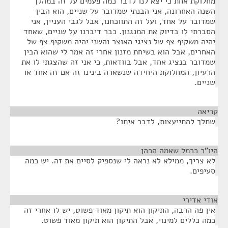
מחלוקת אחת כי יצא לנו לדבר כמה פעמים על זה במהלך
השנה האחרונה, אני הבנתי שמדובר על שניים, הוא הבין
שמדובר על אחד, ועל זה התווכחנו, אבל לגבי העניין, אני
הסברתי לו בדיוק את המנגנון. כבר דיברנו על שניים, שאחד
יהיה משקיף צף של נציגי האוצר והשני יהיה משקיף צף של
האחרים, אבל הוא בשיחת מזנון אחרי זה אמר לי שהוא הבין
שמדובר בנציג אחד, אבל בוודאות, כי אני זה שהצגתי לו את
הרעיון, המחלוקת היחידה שנשארה בינינו זה אם זה אחד או
שניים.
קריאה
¶
שתלך להתייעצות, לדבר איתו?
היו"ר כרמל שאמה הכהן
¶
לא צריך, ממילא לא נראה לי שנספיק לסיים את זה. יש כמה
סעיפים.
אודי אדירי
¶
אין פה הרבה, התיקון הוא תיקון מאוד פשוט, יש לו אחרי זה
כמה כללים למינוי, אבל התיקון הוא תיקון מאוד פשוט.