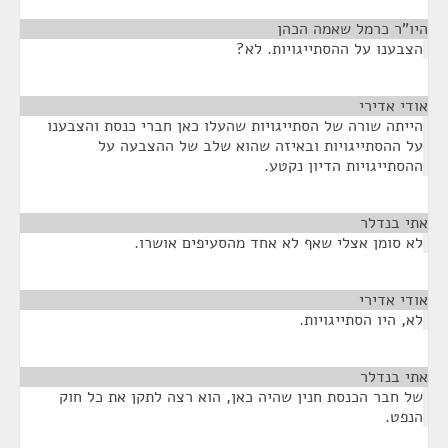
היו"ר כרמל שאמה הכהן
¶
הצבענו על ההסתייגויות. לא?
אודי אדירי
¶
הייתה שורה של הסתייגויות שהעלו כאן חברי כנסת והצבענו
על ההסתייגויות ובאיזה שהוא שלב של ההצבעה על
ההסתייגויות הדיון נקטע.
אתי בנדלר
¶
לא סומן אצלי שאף לא אחד מהסעיפים אושרו.
אודי אדירי
¶
לא, היו הסתייגויות.
אתי בנדלר
¶
של חבר הכנסת חנין שהיה כאן, הוא רצה לתקן את כל חוק
הנפט.