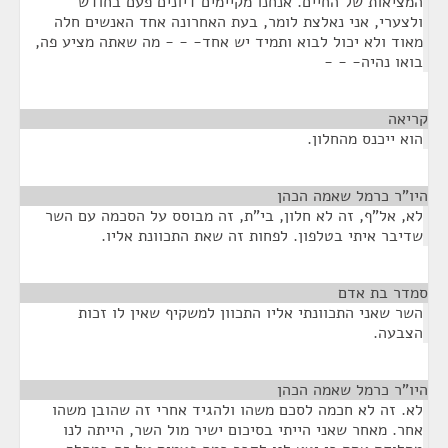
המציאות של החיים. אנחנו מקיימים דיונים פעם בחודש
ולצערי, אני נאלצת לומר, בעת האחרונה אחד האנשים חלה
מאוד ולא יכול לבוא ותמיד יש אחד- - - מה שאתה מציע פה,
בואו נהיה- - -
קריאה
¶
הוא ייכנס מהחלון.
היו"ר כרמל שאמה הכהן
¶
לא, אל"ף, זה לא חלון, בי"ת, זה מבוסס על הסכמה עם השר
שדיבר איתי בטלפון. לפחות זה שאת התכוונת אליו.
סמדר בת אדם
¶
השר שאני התכוונתי אליו התכוון למשקיף שאין לו זכות
הצבעה.
היו"ר כרמל שאמה הכהן
¶
לא. זה לא חכמה לסכם משהו ולהגיד אחרי זה שהובן משהו
אחר. מאחר שאני הייתי בסיכום ישיר מול השר, הייתה לנו