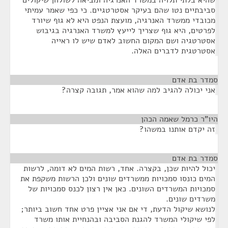
שהיא בלתי תלויה במשרד האנרגיה ומביאה לשולחן שיקולים
סביבתיים נטו שהם בעיקר אסטרטגיים. כי כפי שאמר עמיתי
מכובדי ממשרד האנרגיה, מועצת הנפט היא לא גוף שיורד
לפרטים, היא גוף שצריך לייעץ למשרד האנרגיה בגיבוש
אסטרטגיה ושם המקום החשוב לאדם שיש לו ראייה
אסטרטגית לדברים האלה.
סמדר בת אדם
¶
אני יכולה להגיב למה שהוא אמר, תגובה קצרה?
היו"ר כרמל שאמה הכהן
¶
זה יקדם אותנו במשהו?
סמדר בת אדם
¶
יכול להיות שכן, בקצרה. אחד, רשות המים לא דומה, לרשות
המים כונסו סמכויות ממשרדים שונים ולכן הרשות משקפת את
סמכויות המשרדים השונים. כאן אין רצון לכנס סמכויות של
משרדים שונים.
לנושא שיקול הדעת, די אם אני אציין פרט אחד חשוב ביותר;
לפי שיקולי המשרד להגנת הסביבה ובהנחיית אותו משרד