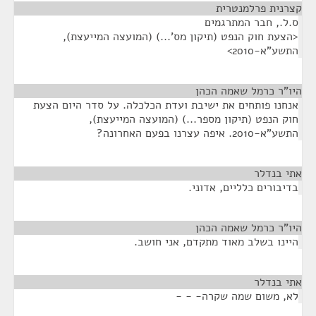
קצרנית פרלמנטרית
¶
ס.ל., חבר המתרגמים
<הצעת חוק הנפט (תיקון מס'...) (המועצה המייעצת),
התשע"א-2010>
היו"ר כרמל שאמה הכהן
¶
אנחנו פותחים את ישיבת ועדת הכלכלה. על סדר היום הצעת
חוק הנפט (תיקון מספר...) (המועצה המייעצת),
התשע"א-2010. איפה עצרנו בפעם האחרונה?
אתי בנדלר
¶
בדיבורים כלליים, אדוני.
היו"ר כרמל שאמה הכהן
¶
היינו בשלב מאוד מתקדם, אני חושב.
אתי בנדלר
¶
לא, משום שמה שקרה- - -