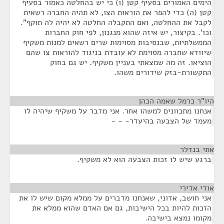
הימים האמורים בסעיף קטן (ו) כי יש בהחלטה כאמור בסעיף
קטן (ה) כדי להפר את הוראות הצו, לא תהיה החברה רשאית
לקבל את ההחלטה, ואם התקבלה החלטה לא יהיה לה תוקף".
וכו'. בקיצור, יש איזה שהוא מנגנון, לפי חוק החברות
הממשלתיות, שבנסיבות מסוימות שרים רשאים למנות משקיף
שיוודא שחברה מסוימת לא עובדת בניגוד להוראות צו שהם
הוציאו. זה מה שמצאתי בעניין משקיף. יש גם בחוק
התקשורת-בזק שידורים משהו.
היו"ר כרמל שאמה הכהן
¶
אנחנו מתכוונים למשהו אחר. אני מדבר על משקיף שיהיה לו
מעמד של הצבעה בהיעדר- - -
אתי בנדלר
¶
ברגע שיש לו זכות הצבעה הוא לא משקיף.
אודי אדירי
¶
אני חושב, אדוני, שאנחנו מדברים על ממלא מקום שיש לו את
הזכות להיות בכל הישיבות, גם אם האדם שהוא ממלא את
מקומו נמצא בישיבה.