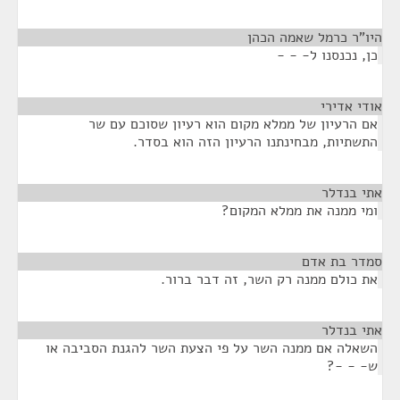
היו"ר כרמל שאמה הכהן
¶
כן, נכנסנו ל- - -
אודי אדירי
¶
אם הרעיון של ממלא מקום הוא רעיון שסוכם עם שר
התשתיות, מבחינתנו הרעיון הזה הוא בסדר.
אתי בנדלר
¶
ומי ממנה את ממלא המקום?
סמדר בת אדם
¶
את כולם ממנה רק השר, זה דבר ברור.
אתי בנדלר
¶
השאלה אם ממנה השר על פי הצעת השר להגנת הסביבה או
ש- - -?