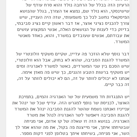
הרעיון הזה בכלל של הרחבה נולד והוא סרח עודף של
שישינסקי, הוא נולד שם, נמצא אז הצורך, בגלל שהנושא
הפיסקאלי נחשב לכל כך משמעותי, שזה היה העניין, שיש
צורך להכניס נציגי אוצר, אז דבר ראשון קיים נציג סביבתי,
בדיוק כדי לענות על הנושאים האלה, אנשי המקצוע עושים
את עבודתם, אנשים שעובדים במשרד, והוא, כאחד מאנשי
המשרד.
דבר נוסף שלא הוזכר פה עדיין, שקיים משקיף וולונטרי של
המשרד להגנת הסביבה, שהוא לא בחוק, אבל הוא וולונטרי,
שיש הסכם בין שני המשרדים, כאשר למשרד לאנרגיה ומים
יש משקיף ברשות הטבע והגנים, כך שיש פה מאזן אימה.
אנחנו לא יכולים לוותר על זה, הם לא יכולים לוותר על זה,
זה כבר קיים.
יש התנגדות חד משמעית של שר האנרגיה והמים, בתמיכת
האוצר, לכניסת שר נוסף למגרש הזה. עדיף שכל שר ינהל את
ענייניו ואנחנו נשמח שהשר להגנת הסביבה ינהל את המשרד
להגנת הסביבה ויאפשר לשר האנרגיה לנהל את משרד
האנרגיה. בנושא הזה זו שאלה של קו אדום, אני מניחה
שבשיחתו איתך, אני מייצגת פה בקול, את מה שהוא אמר לך
השר, אני מניחה, בשיחתו איתך בטלופן לפני דקות מספר.