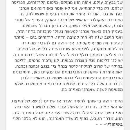
של גבעות עולם, איפה הוא ממוקם, מיקום הקידוחים, הפריסה
שלהם. רק כדי להמחיש, אני לא אומר כאן דעה אם אנחנו
בעד או נגד, אני רק אומר את סוגי הבעיות שנשקלות, זה
המסדרון האקולוגי הראשי של מרכז הארץ, העורף של מחוז
מרכז, שאלות של פצלי השמן, כל הדיון הגדול שהתפתח
בעניין הזה כאשר אנחנו למעשה נטולי סמכויות בדיון הזה,
ואני חושב שזה לא היה לטובת הדיון. קידוחים בים – מיותר
להזכיר את מפרץ מקסיקו. אני רוצה גם להזכיר מה קרה
מדליפות מתקנים, לפני תשע שנים הייתה דליפה של מיליון
ורבע ליטר ממתקן דולף במיכל של חברת חשמל ברמת חובב.
יש לנו דליפות ענק מצנרת צבאית, לא אזכיר פרטים, דליפה
בהיקף של קרוב למיליון ליטר בנחל צין בנגב וכהנה וכהנה.
זאת אומרת השיקולים הסביבתיים הם ענקיים כאן, והסיכונים
הסביבתיים הם עצומים ולי נדמה שמחשבה שאפשר לדון
בדברים האלה בלי שיהיה אינפוט סביבתי היא מחשבה שלא
מתאימה לשנה שאנחנו מצויים בה.
הייתי רוצה ברשותך להעיר הערה או שתיים לנושא של הייצוג
או האי ייצוג .זה נכון שהושאל עובד שלנו למשרד האנרגיה
ואני חושב שזה היה לברכה לשני העניינים. אבל העובד הזה
הוא, מדרך הטבע, כפוף למשרד האנרגיה, הוא לא בלתי תלוי
בשיקוליו- - -