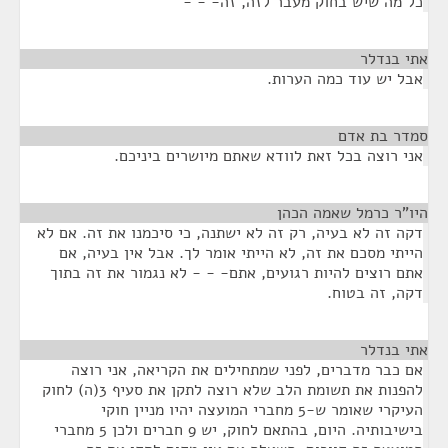
כל מה שיש בחוק מעבר לזה, זה- - -
אתי בנדלר
¶
אבל יש עוד כמה הערות.
סמדר בת אדם
¶
אני רוצה בכל זאת לוודא שאתם מיושרים ביניכם.
היו"ר כרמל שאמה הכהן
¶
דקה זה לא בעיה, רק זה לא ישתנה, כי סיכמנו את זה. אם לא
הייתי מסכם את זה, לא הייתי אומר לך. אבל אין בעיה, אם
אתם רוצים להיות רגועים, אתם- - - לא נגמור את זה בתוך
דקה, זה בטוח.
אתי בנדלר
¶
אם כבר מדברים, לפני שמתחילים את הקריאה, אני רוצה
להפנות את תשומת הלב שלא רוצה לתקן את סעיף 3(ה) לחוק
העיקרי שאומר ש-5 מחברי המועצה יהיו מניין חוקי
בישיבותיה. היום, בהתאם לחוק, יש 9 חברים ולכן 5 מחברי