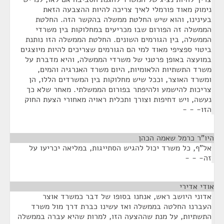
נימוק מאוד פורמלי לאיך צריכה להיות ההצבעה הזאת
בעינינו, והוא שיש החלטת ממשלה בהקשר הזה. החלטת
הממשלה זה הפורום שבו מכריעים במחלוקות בין משרדי
הממשלה, בין הגורמים השונים. החלטת הממשלה הזו נותנת
ביטוי ספציפי מאוד למי הם הגורמים שצריכים להיות מיוצגים
במועצה באופן פרטני של משרדי הממשלה, והיא מדברת על
משרד התשתיות הלאומיות, היום משרד האנרגיה והמים,
ומשרד האוצר, וככל שיש מחלוקות בין המשרדים הללו, הן
צריכות להישמע ולהיפתר בפורום הממשלתי. מאחר שלא כך
נעשה, ויש דחיפות וצורך ותכלית ראויה מאחורי הצעת החוק
הזו- - -
היו"ר כרמל שאמה הכהן
¶
אל"ף, כל משרד יכול להגיש הסתייגות, במליאה יכריעו על
זה- - -
אודי אדירי
¶
אדוני היושב ראש, אנחנו בסופו של דבר כמשרד אוצר
העברנו החלטה בממשלה ואז עשינו כברת דרך מול משרד
התשתיות, על מנת שההצעה הזו, למרות שהיא עברה בממשלה