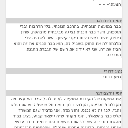
הצעתי- - -
יוסי וירצבורגר
¶
כבר במועצה הנוכחית, בהרכב הנוכחי, בלי הרחבות ובלי
תוספות, השר כבר הכניס נציגה סביבתית מובהקת, שרון
ניסים, יושב ראש רשות ניקוז קישון. השר לא היה צריך
מלכתחילה את החוק בשביל זה, הוא כבר הכניס את זה והוא
הבין את זה. אני לא יודע את השם של הגברת מהגנת
הסביבה- - -
נטע דרורי
¶
נטע דרורי.
יוסי וירצבורגר
¶
את המיקום של הקידוח המועצה לא יכולה להזיז. המועצה פה
מקבלת פרוספקט, הקדוש ברוך הוא החליט איפה יש את הנפט
והגז, לכן זה לא נכנס, וחוץ מזה, אני מזכיר שגם המשרד
קלט כבר בהשאלה, ואני מקווה שזה יישאר קבוע, נציג בכיר
מהגנת הסביבה שמרכז את הנושאים הסביבתיים וכבר עכשיו
אנחנו נכנסים, בדיונים אחרים שניהלת, אספקטים סביבתיים