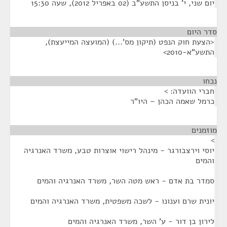
יום שני, י' בניסן התשע"ב (02 באפריל 2012), שעה 15:30
סדר היום
<הצעת חוק הנפט (תיקון מס'...) (המועצה המייעצת),
התשע"א-2010>
נכחו
¶
חברי הוועדה: >
כרמל שאמה הכהן – היו"ר
מוזמנים
¶
>
יוסי וירצבורגר - מינהל רישוי אוצרות טבע, משרד האנרגיה
והמים
סמדר בת אדם - ראש מטה השר, משרד האנרגיה והמים
יונית שרם וענונו - לשכה משפטית, משרד האנרגיה והמים
לירון בן דור - ע' השר, משרד האנרגיה והמים