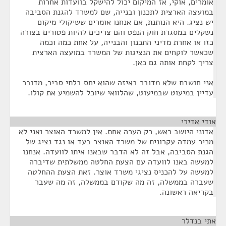
אומרים, אוקי, אז המיקום יכול להישקל בוועדות אחרות
במועצה הארצית לתכנון ובנייה, שם למשרד להגנת הסביבה
יש נציג. היא הנותנת, אם אנחנו אומרים ששיקולי מיקום
נשקלים במסגרת חוק הנפט והם צריכים להיות פטורים בצורה
כזו או אחרת מדיני התכנון והבנייה, על אחת כמה וכמה
שכאשר לוקחים את הנציגות של המשרד במועצה הארצית
צריך לקחת אותה גם כאן.
אני חושבת שלא מדובר באיזה שהוא יחס בלתי סביר, מדובר
עדיין במיעוט שבמיעוט, שהלוואי שיוכל להשמיע את קולו.
אודי אדירי
¶
אדוני היושב ראש, רק הערה אחת. אין למשרד האוצר ואני לא
מכיר עמדה עקרונית של משרד האוצר בעד או נגד נציג של
הגנת הסביבה, אבל זה לא הדבר שבאנו איתו לוועדה. אנחנו
למעשה באנו לוועדה עם הצעת החלטה ממשלתית שדיברה
למעשה על להכניס נציגי משרד אוצר. זאת הצעת ההחלטה
שעברה בממשלה, זה מה שקודם בממשלה, זה מה שעבר
בקריאה ראשונה.
אתי בנדלר
¶