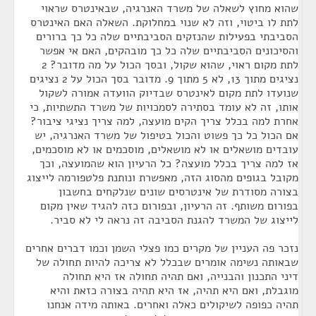
שהוא מחוץ לשאלה של משרד האנרגיה, שבאינטרס שראוי
לתת לו ביטוי, וזה לא שנוי במחלוקת. השאלה האם האינטרס
הסביבתי בפעילות שהנזקים הסביבתיים שלה כל כך ברורים
והסיכונים הסביבתיים שלה כל כך מובהקים, האם אי אפשר
לתת מקום ראוי, שהוא שקול, ובסך הכול על מה מדובר? 2
נציגים מתוך 13, לא 5 מתוך 9. מדובר בסך הכול על 2 נציגים
שנועדו לתת מקום לאינטרס שבדיוק הוועדה אמורה לשקול
אותו, זה לא עומד בסתירה לסמכויות של משרד התשתיות, כי
אחרת למה בכלל צריך הקים מועצה, למה צריך נציגי ציבור?
אם הכול כל כך פשוט והכול בטיפול של משרד האנרגיה, יש
עובדים מושאלים או לא מושאלים, מוסכמים או לא מוסכמים,
אז למה צריך בכלל מועצה? כל הרעיון הוא שהמועצה, וכך
מקובל בגופים מהסוג הזה, מאפשרת ונותנת פלטפורמה לייצוג
בצורה מסודרת של אינטרסים שונים שנלקחים בחשבון
בפורום משותף. זה הרעיון, ובפורום כזה להגיד שאין מקום
לייצוג של המשרד להגנת הסביבה זה נראה לי לא סביר.
נזכר פה העניין של מקרים כמו פצלי השמן וכמו דברים אחרים
שבאותה נשימה אומרים שבכלל לא צריכה להיות תחולה של
דיני התכנון והבנייה, ואם תהיה תחולה אז היא תחולה
מוגבלת, ואם היא תהיה, אז היא תהיה בצורה כזאת והיא
תהיה כפופה לשיקולים כאלה ואחרים. באותה מידה אנחנו