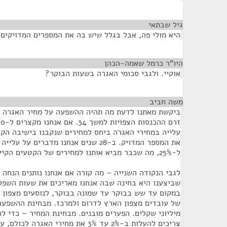
גיל שבתאי
¶
היא מולי פה, אבל בגלל שיש בה את המספרים המדויקים..
היו"ר כרמל שאמה-הכהן
¶
אוקיי. ולגבי סכומי האגרה בשעות הבוקר?
משה חביב
¶
ביקשת מאתנו לדעת מה תהיה ההשפעה על מחיר האגרה על
את המספר המדויק. ב-28 שנים אנחנו מדברים
ל-25%, מה שכבר מביא אותנו למחירים של הקטעים הקיימים בכביש 6 בקטע מרכזי.
לגבי הנקודה השנייה – מה קורה אם אנחנו נותנים הנחה 
שביצענו היא בחינה שבה אנחנו מאריכים את שעות השפל
במקום עד שש בבוקר עד שמונה בבוקר, לנוסעים מצפון ל
של עובדים מצפון הארץ לדרום ולמרכז. מבחינת ההשפעה
מיליוני שקלים. הפערים מובנים. מבחינת המחיר – כדי לה
צריכים להעלות ב-2% עד 3% את מחירי האג