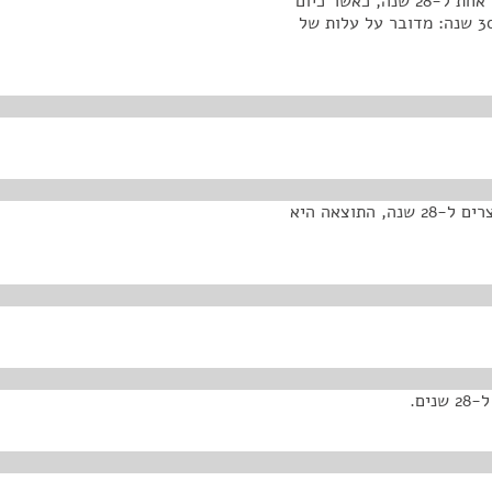
תקופת הזיכיון. הבקשה הייתה פעם אחת ל-30 שנה ופעם אחת ל-28 שנה, כאשר כיום
אנחנו ביקשנו זיכיון ל-34 שנה. ההשפעות של קיצור ל-30 שנה: מדובר על עלות של
מעל 100 מיליון שקל עלות, בהיוון של 4%. אם אנחנו מקצרים ל-28 שנה, התוצאה היא