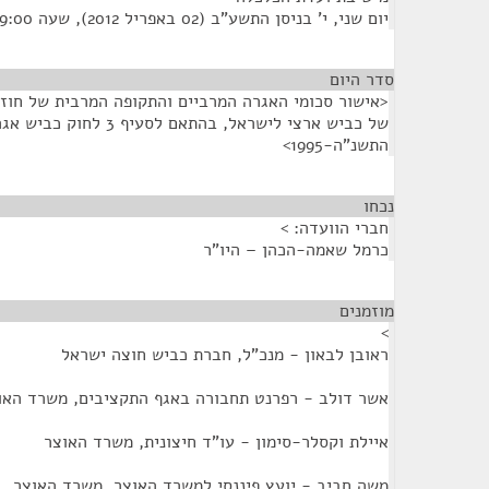
יום שני, י' בניסן התשע"ב (02 באפריל 2012), שעה 9:00
סדר היום
של כביש ארצי לישראל, בהתאם 
התשנ"ה-1995>
נכחו
¶
חברי הוועדה: >
כרמל שאמה-הכהן – היו"ר
מוזמנים
¶
>
ראובן לבאון - מנכ"ל, חברת כביש חוצה ישראל
אשר דולב - רפרנט תחבורה באגף התקציבים, משרד האו
איילת וקסלר-סימון - עו"ד חיצונית, משרד האוצר
משה חביב - יועץ פיננסי למשרד האוצר, משרד האוצר