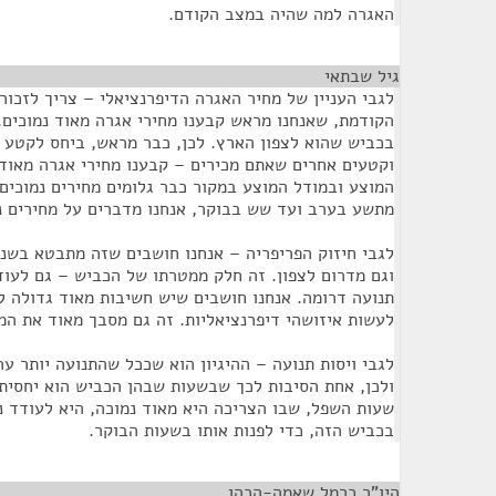
האגרה למה שהיה במצב הקודם.
גיל שבתאי
¶
לגבי העניין של מחיר האגרה הדיפרנציאלי – צריך לזכור,
הקודמת, שאנחנו מראש קבענו מחירי אגרה מאוד נמוכים.
בכביש שהוא לצפון הארץ. לכן, כבר מראש, ביחס לקטע 
וקטעים אחרים שאתם מכירים – קבענו מחירי אגרה מאוד
המוצע ובמודל המוצע במקור כבר גלומים מחירים נמוכים
מתשע בערב ועד שש בבוקר, אנחנו מדברים על מחירים נמ
לגבי חיזוק הפריפריה – אנחנו חושבים שזה מתבטא בשני 
וגם מדרום לצפון. זה חלק ממטרתו של הכביש – גם לעוד
תנועה דרומה. אנחנו חושבים שיש חשיבות מאוד גדולה ל
לעשות איזושהי דיפרנציאליות. זה גם מסבך מאוד את המו
לגבי ויסות תנועה – ההיגיון הוא שככל שהתנועה יותר ער
ולכן, אחת הסיבות לכך שבשעות שבהן הכביש הוא יחסית 
שעות השפל, שבו הצריכה היא מאוד נמוכה, היא לעודד 
בכביש הזה, כדי לפנות אותו בשעות הבוקר.
היו"ר כרמל שאמה-הכהן
¶