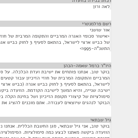
רכזת בכירה בוועדה
¶
לאה ורון
רשם פרלמנטרי
¶
אור שושני
של כביש ארצי לישראל, בהתאם 
התשנ"ה-1995>
היו"ר כרמל שאמה-הכהן
¶
בוקר טוב. אנחנו פותחים את ישיבת ועדת הכלכלה. על סד
ישיבה שנייה, והיא המשך לישיבה הקודמת. הוועדה ביק
סימולציות של קיצורי תקופת הזיכיון ושל בחינת הקלה ב
הבוקר לנהגים שיוצאים לעבודה. אתם מוכנים להציג את 
גיל שבתאי
¶
בוקר טוב, אני גיל שבתאי, סגן החשבת הכללית. אנחנו נצ
הוועדה ביקשה מאתנו לבצע כמה סימולציות. הסימולציה ה