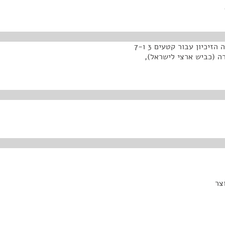
<אישור סכומי האגרה המרביים והתקופה המרבית של חוזה הזיכיון עבור קטעים 3 ו-7
לסעיף 3 לחוק כביש אגרה (כביש ארצי לישראל),
צר