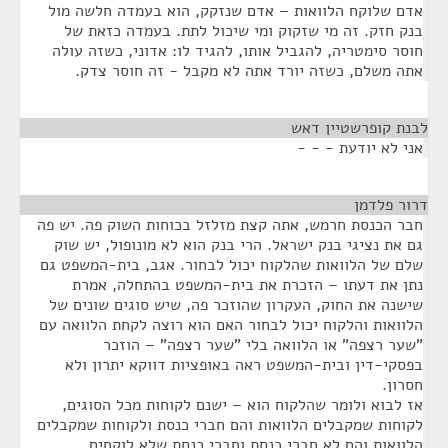
אדם שלוקח הלוואות – אדם שנזקק, הוא בעמדה חלשה מול
בנק חזק. זה מי שזקוק ומי שיכול לתת. בעמדה כזאת של
חוסר סימטריה, להגביל אותו, להגיד לו: אדוני, כשזה עולה
אתה משלם, כשזה יורד אתה לא מקבל - זה חוסר צדק.
לבנת קופרשטיין דאש
¶
אני לא יודעת - - -
דרור פלדמן
¶
חבר הכנסת חרמש, אתה קצת מזלזל בכוחות השוק פה. יש פה
גם את נציגי בנק ישראל. הרי בנק הוא לא מונופול, יש שוק
שלם של הלוואות שהלקוח יכול לבחור. אגב, בית-המשפט גם
נתן את דעתו – הזכרת את בית-המשפט בהתחלה, אמרת
שישנה את החוק, העקרון שהוזכר פה, שיש סוגים שונים של
הלוואות והלקוח יכול לבחור האם הוא רוצה לקחת הלוואה עם
"שער רצפה" או הלוואה בלי "שער רצפה" – הוזכר
בפסקי-דין ובית-המשפט ראה באופציות דווקא יתרון ולא
חסרון.
אז לבוא ולומר שהלקוח הוא – ישנם לקוחות מכל הסוגים,
לקוחות שמקבלים הלוואות והם חברי כנסת ולקוחות שמקבלים
הלוואות והם לא חברי כנסת וחברי כנסת שלא לוקחים