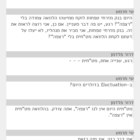
שי חרמש
¶
היום בנק מזרחי טפחות לוקח ממישהו הלוואה צמודה בלי
"רצפה"? רגע, יש פה דבר מעניין. אם כן, אני רוצה לראות את
זה. בנק מזרחי טפחות, אני מכיר את מנהליו, לא יעלו על
דעתם לקחת הלוואה מט"חית בלי "רצפה"?
דרור פלדמן
¶
רגע, שנייה אחת, מט"חית - - -
שי חרמש
¶
ב-fluctuation בדולרים היום?
דרור פלדמן
¶
מט"חית היום אין לנו "רצפה", אתה צודק. בהלוואה מט"חית
אין "רצפה".
שי חרמש
¶
אין דבר כזה. אין חיה כזאת.