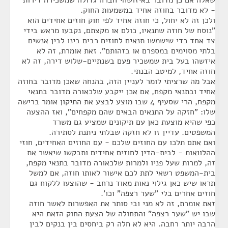
שאלה אם כן מדובר באיזושהי חברה גדולה שמשכירה דירות
- לא מדובר בחוזה אחיד במשמעות החוק.
ולכן זה לא יחול, כי חוזה אחיד לפי חוק חוזים אחידים הוא
"נוסח של חוזה שתנאיו, כולם או מקצתם, נקבעו מראש בידי
צד אחד כדי שישמשו תנאים לחוזים רבים בינו לבין אנשים
בלתי מסוימים במספרם או בזהותם". זאת אומרת, זה לא
איזשהו בעל בית שמשכיר פעם בשנתיים-שלוש דירה, זה לא
חוזה אחיד, למיטב הבנתי.
אבל מה שרציתי לומר לעניין הזה, בהנחה שאכן מדובר בחוזה
אחיד ובתנאי מקפח, אם אכן ייקבע שלכאורה מדובר בתנאי
מקפח, הרי שסעיף 4 שבו מוצע לבצע את התיקון אומר ברישה
שלו: "חזקה על התנאים הבאים שהם מקפחים", ואז ההצעה
כפי שהיא מוצעת כאן עם תיקונים שמציע גם משרד
המשפטים. עדיין זו לא חזקה שבלתי ניתנת לסתירה.
ואם אתם תלכו עם החוזים שלכם - עם החוזים האחידים, חוזי
ההלוואות - לבית-הדין לחוזים אחידים ותבקשו שיאשר את
זה, למרות שעל פניו ולמרות שלכאורה מדובר בתנאי מקפח,
בית-המשפט רשאי לתת לכם אישור לאותו חוזה, אם למשל
תראו שיש כאן גילוי נאות מאוד נרחב - שהוצעו ללקוח גם
חוזים אחרים בלי "שער רצפה" וכו'.
זאת אומרת, זה לא מני ובי סותר את האפשרות לאשר חוזה
שבו יש "שער רצפה" והתחולה של הצעת החוק הזאת היא
הרבה יותר רחבה. היא לא חלה רק ביחסים בין בנקים לבין