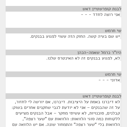
לבנת קופרשטיין דאש
¶
אני רוצה לחדד - - -
שי חרמש
¶
יש שם בעיה קשה. החוק הזה עשוי לפגוע בבנקים.
היו"ר כרמל שאמה-הכהן
¶
לא, לפגוע בבנקים זה לא האינטרס שלנו.
שי חרמש
¶
אדוני - - -
לבנת קופרשטיין דאש
¶
לא דיברנו באמת על היציבות. דיברנו, אם יורשה לי לחזור,
על זה שהבנקים – אני לא יודעת לגבי שחקנים אחרים בשוק:
קבלנים, סוכנויות, לא עשיתי מחקר – אבל הבנקים מציעים
ללקוחות כמה סוגי הלוואות: הלוואות עם "שער רצפה",
הלוואות בלי "שער רצפה" והתמחור שונה. אם יש הלוואה עם