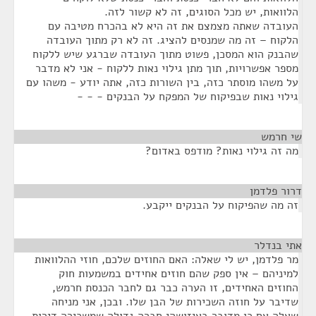
הלוואות, יש מכל הסוגים, זה לא קשור לזה.
העובדה שאתה מצמצם את זה היא לא בהכרח מטיבה עם
הלקוח – זה מה שמנסים להציג. זה לא רק מתוך העובדה
שהבנק הוא המסכן, פשוט מתוך העובדה שברגע שיש ללקוח
מספר אפשרויות, תוך מתן גילוי נאות ללקוח - אני לא מדבר
על משהו מוסתר כזה, בין השורות כזה, אתה יודע - משהו עם
גילוי נאות שבפיקוח של המפקח על הבנקים - - -
שי חרמש
¶
מה זה גילוי נאות? מודפס באדום?
דרור פלדמן
¶
זה מה שהפיקוח על הבנקים ייקבע.
אתי בנדלר
¶
מר פלדמן, יש לי שאלה: האם החוזים שלכם, חוזי ההלוואות
למיניהם – אין ספק שהם חוזים אחידים במשמעות חוק
החוזים האחידים, זו הערה כבר גם לחבר הכנסת חרמש,
שדיבר על חוזה השכירות של הבן שלו. ובכן, אני מניחה