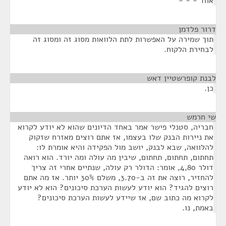
אחד - - -
דרור פלדמן
¶
תוך שמירה על האפשרות לתת הלוואות מסוג זה ומסוג זה
לבחירת הלקוח.
לבנת קופרשטיין דאש
¶
כן.
שי חרמש
¶
חבריה, סטנלי פישר אמר באחד הדיונים שהוא לא יודע לקרוא
את ניירות הבנק שלו בעצמו, אז אתם רוצים מאזרח שזקוק
להלוואה, שבא לבנק, יושב מול הפקידה והיא אומרת לו:
תחתום, תחתום, תחתום, שיבין מה עולה ומה יורד. הוא רואה
דולר 4,80, אומר: הדולר רק עולה, שנתיים אחרי זה צריך
להחזיר, רוצה את זה ב-3.70, משלם 30% יותר. אז מה אתם
רוצים להגיד? הוא יודע לעשות הערכת סיכונים? הוא לא יודע
לקרוא מה כתוב שם, אז שיידע לעשות הערכת סיכונים?
באמת, נו.