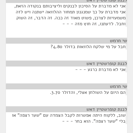
לבנת קופרשטיין דאש
¶
אני לא מדברת על הסיכון לבנקים וליציבותם בנקודה הזאת,
אני מדברת על כך שמנגנון תמחור ההלוואה ישתנה ויש לזה
משמעויות לצרכן, פשוט מאוד זה ככה. זה הדבר, זה השוק
וחבל. לדעתנו, זה חוץ מזה - - -
שי חרמש
¶
חבל על מי שלקח הלוואות בדולר 4.80?
לבנת קופרשטיין דאש
¶
אני לא מדברת כרגע - - -
שי חרמש
¶
הם היום על השולחן אצלי, והדולר 3.70.
לבנת קופרשטיין דאש
¶
שוב, ללקוח היתה אפשרות לקבל הצמדה עם "שער רצפה" או
בלי "שער רצפה". הוא בחר - - -