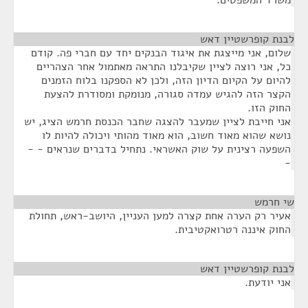
משרד המשפטים.
לבנת קופרשטיין דאש
¶
שלום, אני מייצגת את איגוד הבנקים יחד עם חברי פה. קודם
כל, אני רוצה לציין שקיבלנו התראה מאתמול אחר הצהריים
להיום על הקיום הדיון הזה, ולכן לא הספקנו בלוח הזמנים
הקצר הזה להגיש עמדה סגורה, מנומקת ומסודרת להצעת
החוק הזו.
אני חייבת לציין שמעבר להצגה שחבר הכנסת חרמש הציג, יש
נושא שהוא מאוד חשוב, הוא מאוד מהותי ויכולה להיות לו
השפעה רצינית על שוק האשראי. נתחיל בדברים שנראים - -
-
שי חרמש
¶
אעיר רק הערה אחת קצרה למען העניין, היושב-ראש, תחולת
החוק איננה רטרואקטיבית.
לבנת קופרשטיין דאש
¶
אני יודעת.