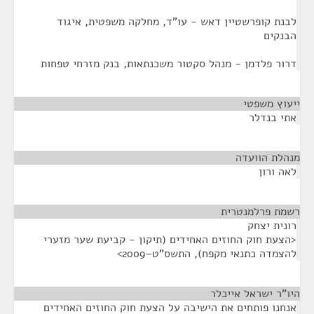
לבנת קופרשטיין דאש - עו"ד, מחלקה משפטית, איגוד
הבנקים
דרור פלדמן - מנהל סקטור משכנתאות, בנק מזרחי טפחות
ייעוץ משפטי
¶
אתי בנדלר
מנהלת הוועדה
¶
לאה ורון
רשמת פרלמנטרית
¶
רונית יצחק
<הצעת חוק החוזים האחידים (תיקון - קביעת שער מזערי
להצמדה כתנאי מקפח), התשס"ט–2009>
היו"ר ישראל אייכלר
¶
אנחנו פותחים את הישיבה על הצעת חוק החוזים האחידים