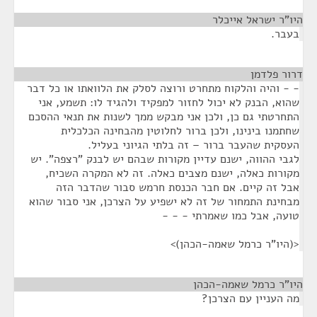
היו"ר ישראל אייכלר
¶
בעבר.
דרור פלדמן
¶
- - והיה והלקוח מתחרט ורוצה לסלק את הלוואתו או כל דבר
שהוא, הבנק לא יכול לחזור למפקיד ולהגיד לו: תשמע, אני
התחרטתי גם כן, ולכן אני מבקש ממך לשנות את תנאי ההסכם
שחתמנו בינינו, ולכן ברור לחלוטין מהבחינה הכלכלית
העסקית שהעבר ברור – זה בלתי הגיוני בעליל.
לגבי ההווה, ישנם עדיין מקורות שבהם יש לבנק "רצפה". יש
מקורות כאלה, ישנם מצבים כאלה. זה לא המקרה השכיח,
אבל זה קיים. אם חבר הכנסת חרמש סבור שהדבר הזה
מבחינת התמחור של זה לא ישפיע על הצרכן, אני סבור שהוא
טועה, אבל כמו שאמרתי - - -
<(היו"ר כרמל שאמה-הכהן)>
היו"ר כרמל שאמה-הכהן
¶
מה העניין עם הצרכן?