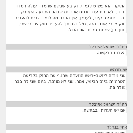
התיקון הוא פשוט לגמרי, וקובע שכשם שהמדד עולה המדד
יורד, ולא יהיו עוד חוזים אחידים שבהם התנועה היא רק
חד-כיוונית. קצר, לעניין, אין הרבה מה לומר. זכית להעביר
חוק צרכי אחד. הנה, נפל בזכותך להעביר חוק צרכני שני,
ותוך 30 שניות גמרתי את הכול.
היו"ר ישראל אייכלר
¶
הערות בבקשה.
שי חרמש
¶
אני מודה ליושב-ראש הוועדה שחטף את החוק בקריאה
הטרומית ביום רביעי, אמר: אני לא מוותר, ביום שני זה כבר
עולה פה.
היו"ר ישראל אייכלר
¶
אם יש הערות, בבקשה.
אתי בנדלר
¶