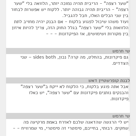
"שער רצפה" - הריבית תהיה נמוכה יותר, הלוואה בלי "שער
רצפה" - הריבית תהיה גבוהה יותר. ללקוח יש אפשרות לבחור
בין שני הכלים האלו, חבל להגביל.
ועוד משהו שיכול לפגוע בלקוח - אם הבנק יהיה מחויב לתת
הלוואות בלי "שער רצפה" בגלל החוק הזה, צריך להיות איזון
בין מקורות ושימושים, אז הפיקדונות - - -
שי חרמש
¶
גם פיקדונות, בהחלט, מה קרה? נכון, sides both – שני
הצדדים.
לבנת קופרשטיין דאש
¶
אבל אתה פוגע בלקוח, כי הלקוח לא ייקח ב"שער רצפה"
והבנקים נותנים פיקדונות עם "שער רצפה", יש כאלו
פיקדונות.
שי חרמש
¶
יש לי הרגשה שהדאגה שלכם לאזרח באמת מרקיעה פה
שחקים. רבותי, בחייכם, סימטרי זה סימטרי, מי שמרוויח - -