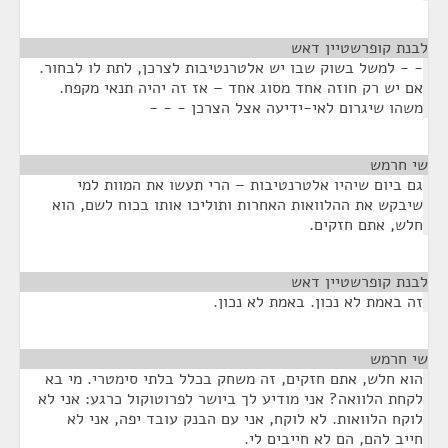
לבנת קופרשטיין דאש
¶
- - למשל בשוק שבו יש אלטרנטיבות לצרכן, לתת לו לבחור.
אם יש רק חוזה אחד מסוג אחד – אז זה יהיה תנאי מקפח.
משהו שיגרום לאי-ידיעה אצל הצרכן - - -
שי חרמש
¶
גם ביום שיהיו אלטרנטיבות – הרי תעשו את המוות למי
שיבקש את ההלוואות האחרות ותוליכו אותו בכוח לשם, הוא
חלש, אתם חזקים.
לבנת קופרשטיין דאש
¶
זה באמת לא נכון. באמת לא נכון.
שי חרמש
¶
הוא חלש, אתם חזקים, זה משחק בכלל בלתי סימטרי. מי בא
לקחת הלוואה? אני מודיע לך ביושר לפרוטוקול כרגע: אני לא
לוקח הלוואות. לא לוקח, אני עם הבנק עובד יפה, אני לא
חייב להם, הם לא חייבים לי.