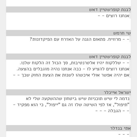
לבנת קופרשטיין דאש
¶
אנחנו רוצים - -
שי חרמש
¶
- - מרוויח. פתאום הגנה על האזרח עם הפיקדונות?
לבנת קופרשטיין דאש
¶
- - שללקוח יהיו אלטרנטיבות, סך הכול זה הלקוח שלנו.
אנחנו רוצים להציע לו - ככה אנחנו נהיה מוגבלים בהצעה.
אם יהיה אפשר אולי איכשהו לשנות את הצעת החוק שכך - -
ישראל אייכלר
¶
נדמה לי שיש תוכניות שיש ביטחון שההשקעה שלי לא
"תיפול", אז לפי השיטה שלו זה גם "ייפול", כי הוא מפקיד -
- - הגבלה - - -
אתי בנדלר
¶
- - -