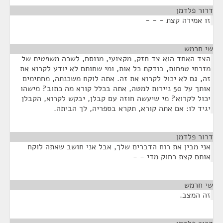
דרור פלדמן
¶
זו אמירה קצת - - -
שי חרמש
¶
הצד האחד הוא צד חזק, מקצועי, מנוסח, לשכה משפטית של
מזרחי טפחות, בודקת כל אות, ומי שחותם לא יודע לקרוא את
זה, גם לא יכול לקרוא את זה. אתה לוקח משכנתה, מחתימים
אותך על 50 ניירות למטה, אתה בכלל קורא מה כתוב? מישהו
יכול לקרוא? מי שיעשה חוזה עם קבלן, יבקש לקרוא, הקבלן
יגיד לו: אם אתה קורא, תקרא בספריה, לך הביתה.
דרור פלדמן
¶
אני מבין את רוח הדברים שלך, אבל אני חושב שאתה לוקח
אותם קצת רחוק מדי - -
שי חרמש
¶
זה המצב.