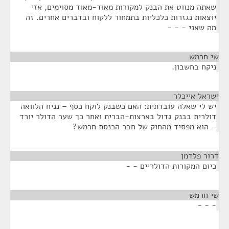
שאתה מנווט את הבנק למקורות מאוד-מאוד מסוימים, אזי
יוצאות נגזרות כלכליות בתמחור ללקוח ובדברים אחרים. זה
מה שאני - - -
שי חרמש
¶
ניקח בחשבון.
ישראל אייכלר
¶
יש לי שאלה עובדתית: האם כשבנק לוקח כסף – נניח הלוואה
דולרית בבנק גדול בארצות-הברית ואחר כך שער הדולר יורד
– הוא מפסיד מהחוק של חבר הכנסת חרמש?
דרור פלדמן
¶
כיום המקורות הדולריים - -
שי חרמש
¶
- - -