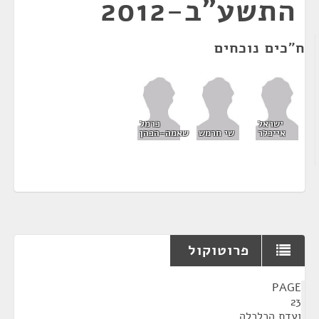
התשע"ב-2012
ח"כים נוכחים
ישראל
כרמל
אייכלר
שי חרמש
שאמה-הכהן
פרוטוקול
¶
PAGE
23
ועדת הכלכלה