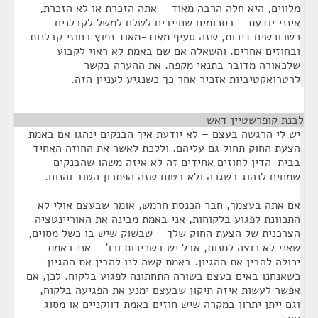
מלווים, היא חלה הרבה מאוד – אתה הזכרת או לא הזכרת,
אינני יודעת – בסכומים שחייבים לשלם למשל לקבלנים
כשרוכשים דירות, שזה סעיף מאוד-מאוד נפוץ בחוזי קבלנות
ובחוזים אחרים. והשאלה אם שם באמת לא ראוי לקבוע
שלכאורה מדובר בתנאי מקפח. את ההערה בקשר
לרטרואקטיביות אזכיר אחר כך כשנגיע לעניין הזה.
לבנת קופרשטיין דאש
¶
יש לי הרגשה בעצם – לא יודעת איך הבנקים ינהגו אם באמת
הצעת החוק תחול גם עליהם. וללכת לאשר את החוזה האחיד
בבית-הדין לחוזים אחידים זה לא איזה משהו שהבנקים
שמחים לנהוג בשגרה ולא בטוח שזה הפתרון הטוב והנוח.
אם אתה בעצמך, חבר הכנסת חרמש, אומר שבעצם אולי לא
התכוונת לפגוע בלקוחות, אני באמת מבינה את האוריינטציה
הצרכנית של הצעת החוק שלך – שבשוק שיש בו כשל מסוים,
שאני לא רוצה למנות, אבל יש בשכירות וכו' – אני באמת
יכולה להבין את ההגיון. באמת קשה לנו להבין את ההגיון
כשאנחנו באים בעצם בשורה התחתונה לפגוע בלקוח. לכן, אם
אפשר לעשות איזה תיקון שבעצם ימנע את הפגיעה בלקוח,
וגם ייתן יתרון במקרה שיש חוזים באמת דווקניים או מסוג