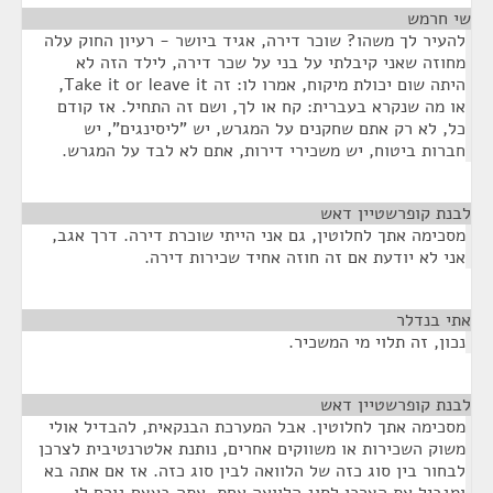
שי חרמש
¶
להעיר לך משהו? שוכר דירה, אגיד ביושר - רעיון החוק עלה
מחוזה שאני קיבלתי על בני על שכר דירה, לילד הזה לא
היתה שום יכולת מיקוח, אמרו לו: זה Take it or leave it,
או מה שנקרא בעברית: קח או לך, ושם זה התחיל. אז קודם
כל, לא רק אתם שחקנים על המגרש, יש "ליסינגים", יש
חברות ביטוח, יש משכירי דירות, אתם לא לבד על המגרש.
לבנת קופרשטיין דאש
¶
מסכימה אתך לחלוטין, גם אני הייתי שוכרת דירה. דרך אגב,
אני לא יודעת אם זה חוזה אחיד שכירות דירה.
אתי בנדלר
¶
נכון, זה תלוי מי המשכיר.
לבנת קופרשטיין דאש
¶
מסכימה אתך לחלוטין. אבל המערכת הבנקאית, להבדיל אולי
משוק השכירות או משווקים אחרים, נותנת אלטרנטיבית לצרכן
לבחור בין סוג כזה של הלוואה לבין סוג כזה. אז אם אתה בא