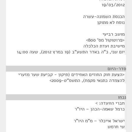
19/03/2012
הכנסת השמונה-עשרה
נוסח לא מתוקן
מושב רביעי
<פרוטוקול מס' 800>
מישיבת ועדת הכלכלה
יום שני, כ"ה באדר התשע"ב (19 במרץ 2012), שעה 14:00
סדר-היום
<הצעת חוק החוזים האחידים (תיקון - קביעת שער מזערי
להצמדה כתנאי מקפח), התשס"ט-2009>
נכחו
¶
חברי הוועדה: >
כרמל שאמה-הכהן – היו"ר
ישראל אייכלר – מ"מ היו"ר
שי חרמש