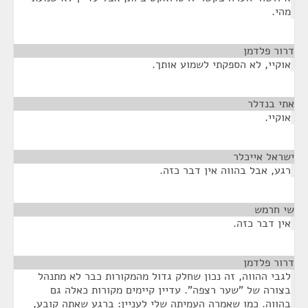
מהי.
דרור פלדמן
¶
אוקיי, לא הספקתי לשמוע אותך.
אתי בנדלר
¶
אוקיי.
ישראל אייכלר
¶
רגע, אבל בהווה אין דבר כזה.
שי חרמש
¶
אין דבר כזה.
דרור פלדמן
¶
לגבי ההווה, זה נכון שחלק גדול מהמקורות כבר לא מתנהל
בצורה של "שער רצפה". עדיין קיימים מקורות כאלה גם
בהווה. כמו שאמרה העמיתה שלי לעניין: ברגע שאתה קובע,