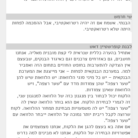
שי חרמש
¶
הבנתי. אשמח אם זה יהיה רטרואקטיבי, אבל ההסכמה לפחות
היתה שלא רטרואקטיבי.
לבנת קופרשטיין דאש
¶
אתחיל בהערה כללית שנראית לי קצת מובנית מאליה. אנחנו
חושבים, גם כאזרחים צרכנים וגם כאיגוד הבנקים, שבעצם
אין הצדקה להתערבות בחופש החוזים בתחום הזה ואסביר
למה. במערכת הבנקאית לפחות – אני מייצגת את המערכת
הבנקאית – יש כל מיני סוגי הלוואות: יש הלוואות שיש להן
"שער רצפה" שהן צמודות מדד עם "שער רצפה", ויש
הלוואות שאינן צמודות.
הלקוח יכול לבחור בין מנגנון כזה של הלוואה למנגנון שני,
זה לגמרי לבחירת הלקוח. אם הוא בוחר הלוואה שאין לה
"שער רצפה" יש לה משמעויות מבחינת תמחור ההלוואה. לקוח
שרוצה לקבל ריבית יותר נמוכה על הלוואה ייבחר הלוואה עם
"שער רצפה".
אם אתה בא בעצם להגן את הלקוח, אנחנו מצמצמים את
אפשרויות הבחירה של הלקוח, אנחנו לא מבינים למה נדרש