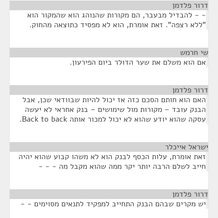
דרור פלדמן
¶
- - להבדיל מבעבר, הם מקורות שהנוהג הוא שהמקור הוא
"ללא רצפה". זאת אומרת, הוא לא מפסיד כתוצאה מהחוק.
שי חרמש
¶
אם הוא משלם את שער הדולר ביום הפירעון.
דרור פלדמן
¶
האם הוא חותם הסכם כזה אז יכול להיות שבוודאי שכן, אבל
הבנק עובד – מקורות מול שימושים – בנק אחראי לא יעשה
עסקה שהוא יודע שהוא לא יכול למכור אותה Back to back.
ישראל אייכלר
¶
זאת אומרת, עלות הכסף לבנק הוא לא משהו קבוע שהוא יהיה
חייב לשלם הרבה יותר יקר ממה שהוא מקבל מה - - -
דרור פלדמן
¶
יש מקרים שבהם הבנק התחייב למפקיד לתנאים מסוימים - -