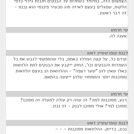
הצמצום הזה, במיוחד כשחלות על הבנקים חובות גילוי כלפי
הלקוח, שמגלים בעצם לאיזה סוג מכשיר פיננסי הוא נכנס -
זה דבר ראשון.
שי חרמש
¶
אענה לה.
לבנת קופרשטיין דאש
¶
קודם כל, על קצה המזלג באמת, בלי שהספקתי לגבש את כל
העמדות והבנקים וכו', החוק ייקבע את הבנקים לתת הלוואות
כאלו שאין להן "שער רצפה" - ההלוואות הן בעצם הלוואות
מסוכנות יותר והתמחור שלהן ייעשה בהתאם.
שי חרמש
¶
רגע, מסוכנות למה? זה שזה רק עולה למעלה זה מסוכן?
מסוכן למי? אולי מסוכן לבנק - זה נכון.
לבנת קופרשטיין דאש
¶
נכון, בדיוק. ההלוואות מסוכנות - - -