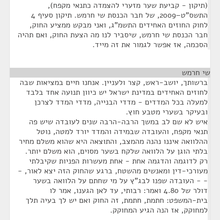
(תיקון - קביעת שער מזערי להצמדה כתנאי מקפח),
התשס"ט–2009, של חבר הכנסת שי חרמש. תיקון סעיף 4
לחוק החוזים האחידים התשמ"ג, ואני מבקש ממציע החוק,
חבר הכנסת שי חרמש, שיסביר לנו מה הצעת החוק, ואם תהיה
הסכמה, אז אפשר לגמור את זה מייד.
שי חרמש
¶
ברשותך, יושב-ראש, קצר ולעניין. אנחנו חיים במציאות שבה
לחוזים האחידים במדינת ישראל יש כיוון תנועה אחד בלבד
למעלה בכל המדדים - מדדי הבנייה, מדדי המדד לצרכן
ובעיקר בשערי מטבע חוץ.
איש לא שם לב במשך הרבה-הרבה שנים לעובדה שיש פה
תנאי מקפח, והעובדה שבמידה והמדד יורד למטה, נוטל
ההלוואה איננו נהנה מהמצב, והתוצאה היא שהוא משלם מחיר
בלתי הוגן על הלוואה שלקח בשער מסוים, הוא משלם יותר.
רק לדוגמה והדגמה אחת - אחת מעשרות הפניות שקיבלתי
מעורכי-דין ומאנשים מהשטח, ברגע שהחוק הזה יצא לאור, -
- - העובדה שפנו לבג"ץ על מי שחתם על הלוואה בשער
דולר של 4.80 ואמר: רבותי, עד לאן הגענו, אמר לו
בית-המשפט: חתמת, חתמת, זה החוק ואם יש לך בעיה תלך
למחוקק, אז הנה הגיע המחוקק.