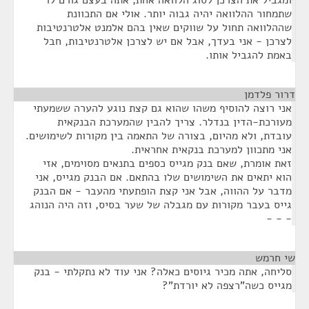
ומגביל את הצרכן לסוג הלוואה אחת, אתה בעצם גורם לו
שתמחור ההלוואה יהיה גבוה יותר. אולי אם התכוונת
שההלוואה תחול על שווקים שאין בהם אלמנט אלטרנטיבות
לצרכן - אני בעדך, אבל אם יש לצרכן אלטרנטיבות, חבל
באמת להגביל אותו.
דרור פלדמן
¶
אני רוצה להוסיף משהו שהוא גם קצת נוגע להערה ששמעתי
מעורכת-הדין בנדלר. צריך להבין שהמערכת הבנקאית
עובדת, ולא מהיום, בצורה של התאמה בין מקורות לשימושים.
אני מתכוון למערכת בנקאית אחראית.
זאת אומרת, שאם בנק מגייס כספים בתנאים מסוימים, אזי
הוא יתאים את השימושים שלו בהתאם. אם הבנק מגייס, אני
מדבר על ההווה, אבל אני קצת הופתעתי מהעבר - אם הבנק
גייס בעבר מקורות עם מגבלה של שער בסיס, וזה היה הנוהג
- - -
שי חרמש
¶
סליחה, אתה מכיר גיוסים כאלה? אני עוד לא נתקלתי - בנק
מגייס כשה"רצפה לא יורדת"?