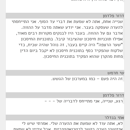
דרור פלדמן
¶
שנייה אחת, אתה לא שמעת את דברי עד הסוף. אני התייחסתי
להערה שעסקה בעבר. אני יודע שאתה מדבר על ההווה.
אדבר גם על ההווה. בעבר היו לבנקים מקורות רבים מאוד,
אפילו תוכניות חיסכון שהציבור קיבל. בתוכניות החיסכון
"שער הרצפה" היה קיים בעבר, זה נוהל שהיה שכיח, כדי
שלקוח שהפקיד כסף בתוכנית חיסכון לא יקבל ביום הדין
פחות מהקרן שהוא הפקיד בתוכנית החיסכון.
שי חרמש
¶
זה היה פעם – כמו במערכון של הגשש.
דרור פלדמן
¶
רגע, שנייה, אני מתייחס לדבריה של - - -
אתי בנדלר
¶
לא, אתה עוד לא שמעת את ההערה שלי. אמרתי שיש לי
איזושהי הערה בקשר לרטרואקטיביות, אבל עדיין לא שמעת