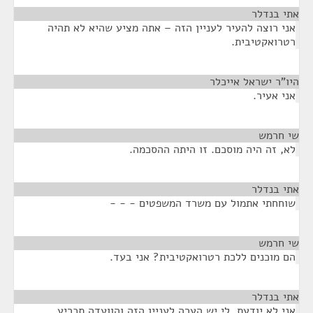
אתי בנדלר
¶
אני רוצה להעיר לעניין הזה – אתה מציע שהיא לא תהיה
רטרואקטיבית.
היו"ר ישראל אייכלר
¶
אני אעיר.
שי חרמש
¶
לא, זה היה מוסכם. זו היתה ההסכמה.
אתי בנדלר
¶
שוחחתי אתמול עם משרד המשפטים - - -
שי חרמש
¶
הם מוכנים ללכת רטרואקטיבית? אני בעד.
אתי בנדלר
¶
אני לא יודעת, לי יש הערה לעניין הזה והוועדה תכריע.