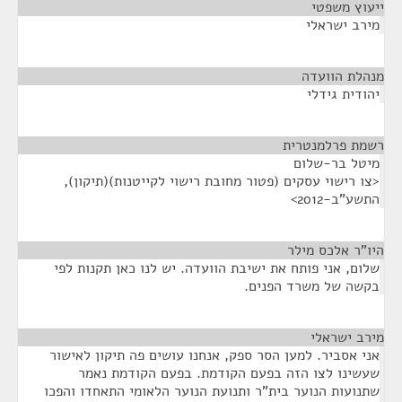
ייעוץ משפטי
¶
מירב ישראלי
מנהלת הוועדה
¶
יהודית גידלי
רשמת פרלמנטרית
¶
מיטל בר-שלום
<צו רישוי עסקים (פטור מחובת רישוי לקייטנות)(תיקון),
התשע"ב-2012>
היו"ר אלכס מילר
¶
שלום, אני פותח את ישיבת הוועדה. יש לנו כאן תקנות לפי
בקשה של משרד הפנים.
מירב ישראלי
¶
אני אסביר. למען הסר ספק, אנחנו עושים פה תיקון לאישור
שעשינו לצו הזה בפעם הקודמת. בפעם הקודמת נאמר
שתנועות הנוער בית"ר ותנועת הנוער הלאומי התאחדו והפכו