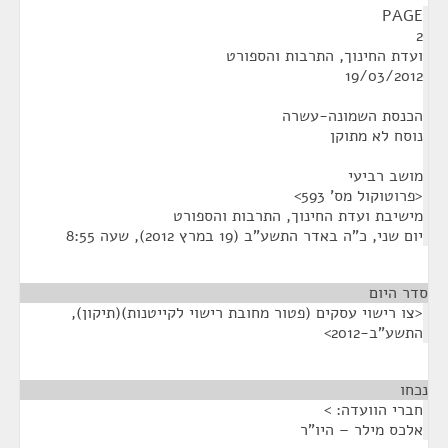
PAGE
2
ועדת החינוך, התרבות והספורט
19/03/2012
הכנסת השמונה-עשרה
נוסח לא מתוקן
מושב רביעי
<פרוטוקול מס' 593>
מישיבת ועדת החינוך, התרבות והספורט
יום שני, כ"ה באדר התשע"ב (19 במרץ 2012), שעה 8:55
סדר היום
<צו רישוי עסקים (פטור מחובת רישוי לקייטנות)(תיקון),
התשע"ב-2012>
נכחו
¶
חברי הוועדה: >
אלכס מילר – היו"ר