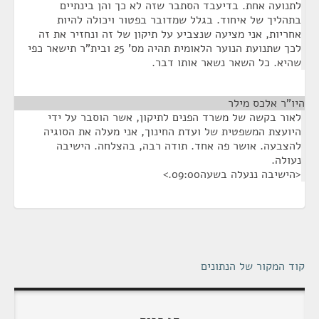
לתנועה אחת. בדיעבד הסתבר שזה לא כך והן בינתיים
בתהליך של איחוד. בגלל שמדובר בפטור ויכולה להיות
אחריות, אני מציעה שנצביע על תיקון של זה ונחזיר את זה
לכך שתנועת הנוער הלאומית תהיה מס' 25 ובית"ר תישאר כפי
שהיא. כל השאר נשאר אותו דבר.
היו"ר אלכס מילר
¶
לאור בקשה של משרד הפנים לתיקון, אשר הוסבר על ידי
היועצת המשפטית של ועדת החינוך, אני מעלה את הסוגיה
להצבעה. אושר פה אחד. תודה רבה, בהצלחה. הישיבה
נעולה.
<הישיבה ננעלה בשעה09:00.>
קוד המקור של הנתונים