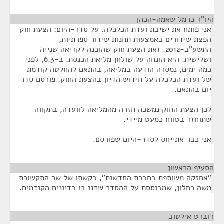
היו"ר כרמל שאמה-הכהן
¶
אני פותח את ישיבת ועדת הכלכלה. על סדר-היום: הצעת חוק
הפצת שידורים באמצעות תחנות שידור ספרתיות,
התשע"ב-2012. זאת הצעת חוק שהוכנה לקריאה שנייה
ושלישית. היא הונחה על שולחן מליאת הכנסת. ב-6.3, לפני
כמה ימים, נמסרה הודעה במליאה, בהתאם להחלטה קודמת
של ועדת הכלכלה על חידוש הדיון בהצעת החוק. פורסם סדר
יום בהתאם.
לכן הצעת החוק נמשכה חזרה מהמליאה לוועדה, בתקווה
שתוחזר בטווח כמעט מיידי.
אני כבר אתייחס לסדר-היום שפורסם.
הסעיף הראשון
¶
"אחזקה משותפת בחברת החדשות", בקשתו של שר התקשורת
משה כחלון, שמבוססת על ההסדר שדנו בו בדיונים הקודמים.
רוברט אילטוב
¶