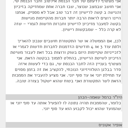
אני מצטרף לדעתם של חבר הכנסת אילטוב וחבר הכנסת שי.
אני חושב שבמצב שנוצר, שבו חברה אחת שמחזיקה בזיכיון
והגישה ב קשה לרישיון זה דבר טוב אבל לא מספיק. אנחנו
היינו רוצים לראות הרבה יותר חברות מהקיימות מגישות
בקשה למעבר מזיכיון לרישיון וחברות חדשות לגמרי – שזה
לא קרה כלל - שמבקשות רישיון.
לכן, אם הממשלה או שר התקשורת חושבים שנכון להאריך
ולתת עוד 3 או 4 חודשים הזדמנות לחברות חדשות לגמרי או
לזכייניות שקיימות היום בשוק ורוצות בכל זאת לעבור משיטת
הזיכיון לשיטת הרישיון, בהחלט לתמוך בבקשה הזאת. אני
מצטרף בעניין הזה לחבר הכנסת שי, גם כדי לעשות איזה
סדר בבלגן הטלוויזיוני הנוכחי, להקציב את זה בזמן מסוים
עד תחילת יוני או עד סוף יוני. אני מציע להעביר את הסמכות
הזאת לשר התקשורת ואני בטוח שהוא ישקול בצורה טובה.
היו"ר כרמל שאמה-הכהן
¶
כלומר, שהסמכות תהיה נתונה לו להפעיל אותה עד סוף יוני או
שהמועד שהוא יכול לקבוע הוא עד סוף יוני.
אופיר אקוניס
¶