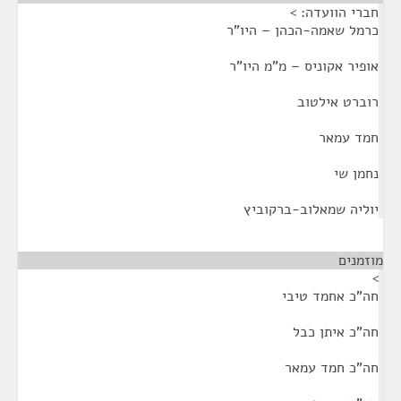
חברי הוועדה: >
כרמל שאמה-הכהן – היו"ר
אופיר אקוניס – מ"מ היו"ר
רוברט אילטוב
חמד עמאר
נחמן שי
יוליה שמאלוב-ברקוביץ
מוזמנים
¶
>
חה"כ אחמד טיבי
חה"כ איתן כבל
חה"כ חמד עמאר