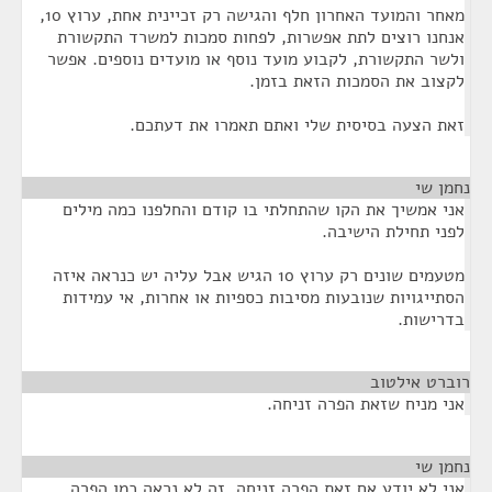
מאחר והמועד האחרון חלף והגישה רק זכיינית אחת, ערוץ 10,
אנחנו רוצים לתת אפשרות, לפחות סמכות למשרד התקשורת
ולשר התקשורת, לקבוע מועד נוסף או מועדים נוספים. אפשר
לקצוב את הסמכות הזאת בזמן.
זאת הצעה בסיסית שלי ואתם תאמרו את דעתכם.
נחמן שי
¶
אני אמשיך את הקו שהתחלתי בו קודם והחלפנו כמה מילים
לפני תחילת הישיבה.
מטעמים שונים רק ערוץ 10 הגיש אבל עליה יש כנראה איזה
הסתייגויות שנובעות מסיבות כספיות או אחרות, אי עמידות
בדרישות.
רוברט אילטוב
¶
אני מניח שזאת הפרה זניחה.
נחמן שי
¶
אני לא יודע אם זאת הפרה זניחה. זה לא נראה כמו הפרה