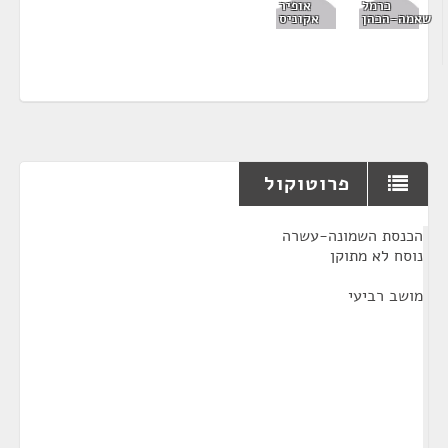
כרמל
אופיר
שאמה-הכהן
אקוניס
פרוטוקול
¶
הכנסת השמונה-עשרה
נוסח לא מתוקן
מושב רביעי