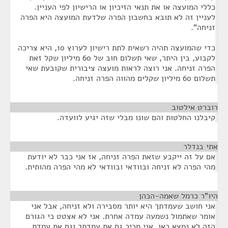
כללי המועצה או את תנאי הזיכיון או הרישיון לפי העניין.
לעניין זה לא תובא בחשבון הפרה שלדעת המועצה היא הפרה
זניחה".
כדי שהמועצה תהיה רשאית לתת רישיון לערוץ 10, היא צריכה
לקבוע, בין היתר, שאי תשלום חוב של 60 מיליון שקל זאת
הפרה זניחה. אני רוצה לראות מועצה ציבורית שקובעת שאי
תשלום 60 מיליון שקלים מהווה הפרה זניחה.
רוברט אילטוב
¶
קיבלנו החלטות והם שונו מבלי שזה יגיע לוועדה.
אתי בנדלר
¶
אם על זה ייקבע שזאת הפרה זניחה, אז אני כבר לא יודעת
מהי הפרה לא זניחה ובוודאי ובוודאי לא מהי הפרה מהותית.
היו"ר כרמל שאמה-הכהן
¶
אני חושב שעמדתך היא יותר מסבירה ולא זניחה, אבל אני
אומר שאתמול נשמעה עמדה אחרת. אני לא אצטט כי הגורם
הזה לא נמצא כאן. אני מכיר גם את עמדתך וגם את עמדת