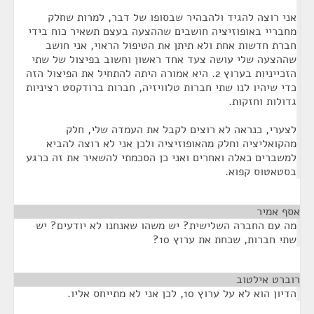
אני רוצה להגיד ולהבהיר שבסופו של דבר, למרות שחלק
מחבריי באופוזיציה חושבים שההצעה בעצם תשאיר כוח בידי
חברת חדשות אחת ולא תיתן את הטיפול הראוי, אני חושב
שההצעה שלי עושה צעד אחד ראשון וחשוב בפיצול של שתי
הזכייניות בערוץ 2. היא אמורה היתה להתחיל את הפיצול הזה
כדי שיהיו לנו שתי חברות טלוויזיה, חברות ברודקסט רציניות
גדולות וחזקות.
לצערי, כנראה לא רוצים לקבל את העמדה שלי, חלק
מהקואליציה וחלק מהאופוזיציה ולכן אני לא רוצה להביא
למשברים כאלה ואחרים ואני כן הסכמתי להשאיר את זה כרגע
בסטאטוס קפוא.
אסף אמיר
¶
מה עם החברה השלישית? יש משהו שאנחנו לא יודעים? יש
שתי חברות, שכחת את ערוץ 10?
רוברט אילטוב
¶
הדיון הוא לא על ערוץ 10, לכן אני לא מתייחס אליו.