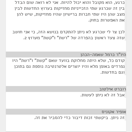
כרגע, הוא מקובל והוא יכול להיות. אני לא רואה שום הבדל
בין זה שכרגע שתי הזכייניות מחזיקות בערוץ החדשות לבין
מצב שהן היו שתי חברות ברישיון שהיו מחזיקות, שיש להן
את האפשרות בחוק.
לכן צר לי שכרגע לא ניתן להתקדם בנושא הזה, כי אני חושב
שזה צעד ראשון בהפרדה של "רשת" ו"קשת" מערוץ 2.
היו"ר כרמל שאמה-הכהן
¶
קודם כל, שלא היתה מחלוקת בוועד שאם "קשת" ו"רשת" היו
נפרדים באופן מלא והיו יוצרים אלטרנטיבה נוספת גם בתוכן
וגם בחדשות.
רוברט אילטוב
¶
אבל זה לא ניתן לעשות.
אופיר אקוניס
¶
זה ניתן. ביקשתי זכות דיבור כדי להסביר את זה.