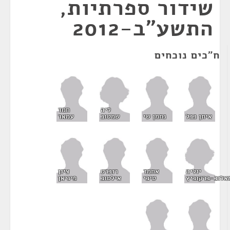
שידור ספרתיות,
התשע"ב-2012
ח"כים נוכחים
ליה
חמד
שמטוב
איתן כבל
נחמן שי
עמאר
יוליה
אחמד
רוברט
ציון
אלוב-ברקוביץ
טיבי
אילטוב
פיניאן