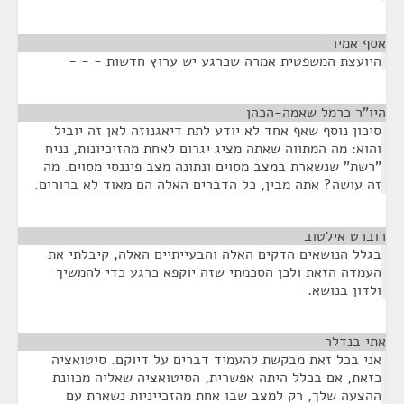
אסף אמיר
¶
היועצת המשפטית אמרה שכרגע יש ערוץ חדשות - - -
היו"ר כרמל שאמה-הכהן
¶
סיכון נוסף שאף אחד לא יודע לתת דיאגנוזה לאן זה יוביל
והוא: מה המתווה שאתה מציג יגרום לאחת מהזיכיונות, נניח
"רשת" שנשארת במצב מסוים ונתונה מצב פיננסי מסוים. מה
זה עושה? אתה מבין, כל הדברים האלה הם מאוד לא ברורים.
רוברט אילטוב
¶
בגלל הנושאים הדקים האלה והבעייתיים האלה, קיבלתי את
העמדה הזאת ולכן הסכמתי שזה יוקפא כרגע כדי להמשיך
ולדון בנושא.
אתי בנדלר
¶
אני בכל זאת מבקשת להעמיד דברים על דיוקם. סיטואציה
כזאת, אם בכלל היתה אפשרית, הסיטואציה שאליה מכוונת
ההצעה שלך, רק למצב שבו אחת מהזכייניות נשארת עם