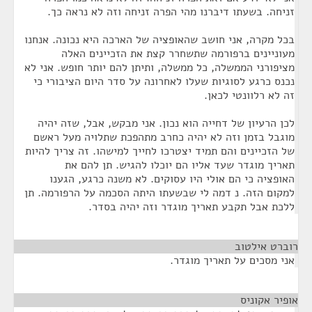
זניחה. בשעתו דיברנו מהי הפרה זניחה וזה לא נראה כך.
בכל מקרה, אני חושב שהאופציה של הארכה היא נכונה. אנחנו
מעוניינים ברפורמה שתשחרר קצת את הזכיינים האלה
מציפורני הממשלה, כל ממשלה, ותיתן להם יותר חופש. אני לא
נכנס כרגע לסוגיות שעלו לאחרונה על סדר היום הציבורי כי
זה לא רלוונטי לכאן.
לכן הרעיון של דחייה הוא נכון. אני מבקש, אבל, שזה יהיה
מוגבל בזמן וזה לא יהיה כחרב מתהפכת שתלויה מעל ראשם
של הזכיינים והם תמיד יצטרכו לחייך למישהו. זה צריך להיות
תאריך מוגדר שעד אליו הם יוכלו להגיש. תן להם את
האופציה כי הם אולי היו עסוקים. לא משנה כרגע, הגענו
למקום הזה. נ דמה לי שבשעתו היתה הסכמה על הרפורמה. תן
ללכת אבל תקבע תאריך מוגדר וזה יהיה בסדר.
רוברט אילטוב
¶
אני מסכים על תאריך מוגדר.
אופיר אקוניס
¶