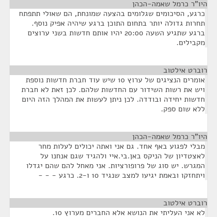
היו"ר כרמל שאמה-הכהן
¶
כרגע, הסיכומים שגלומים בהצעה שמונחת, הם שאולי תתפתח
תחרות גדולה יותר בתחום התוכן ברגע שיהיה אפיק נוסף.
ברגע שתגיע השעה 20:00 יהיו אותם חדשות בשני ערוצים
מקבילים.
רוברט אילטוב
¶
אומרים הנציגים של ערוץ 10 שיש עוד חברת חדשות נוספת
ויש את רשות השידור עם החדשות שלהם. לכן זאת לא חברת
חדשות יחידה ובודדה. לכן ניתן לעשות את המהלך הזה היום
ללא שום ספק.
היו"ר כרמל שאמה-הכהן
¶
מבלי לפגוע באף אחד. גם אני ואתה יכולים לעלות מחר
לאצטדיון של הניקס באן.בי.איי ולהגיד שגם אנחנו על
המגרש. יש סוג של פרופורציות. אני מאחל להם שהם יגדלו
ויתחזקו ובאמת יגיעו למצב שנגיד 10 ו-2. כרגע - - -
רוברט אילטוב
¶
לא אני העליתי את הנושא אלא החברים מערוץ 10.