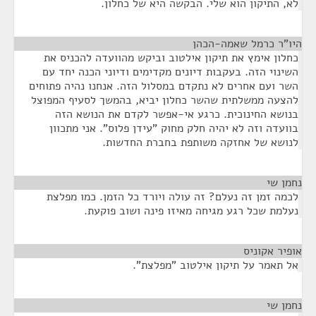
לא, התיקון הוא שלי. הבקשה היא של כחלון.
היו"ר כרמל שאמה-הכהן
¶
כחלון אימץ את תיקון אילטוב וביקש מהוועדה להכניס את
השינוי הזה. בעקבות דיונים מקדימים ודיוני הכנה יחד עם
השר ועם אחרים לא נתקדם במסלול הזה. אנחנו נהיה פתוחים
להצעה ממשלתית שהשר כחלון יביא, בהמשך לסעיף המפוצל
בנושא החינוכית. כרגע אי-אפשר לקדם את הנושא הזה
בוועדה וזה לא יהיה חלק מחוק "עידן פלוס". אני מתכוון
לנושא של אחזקה משותפת בחברת החדשות.
נחמן שי
¶
לכמה זמן זה נעלם? זה עולה ויורד כל הזמן. כמו מפלצת
נעלמת שכל רגע מגיחה מאיזו פינה ושוב פוקעת.
אופיר אקוניס
¶
אל תאמר על תיקון אילטוב "מפלצת".
נחמן שי
¶