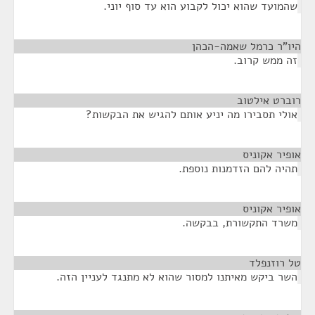
שהמועד שהוא יכול לקבוע הוא עד סוף יוני.
היו"ר כרמל שאמה-הכהן
¶
זה ממש קרוב.
רוברט אילטוב
¶
אולי תסבירו מה יניע אותם להגיש את הבקשות?
אופיר אקוניס
¶
תהיה להם הזדמנות נוספת.
אופיר אקוניס
¶
משרד התקשורת, בבקשה.
טל רוזנפלד
¶
השר ביקש מאיתנו למסור שהוא לא מתנגד לעניין הזה.