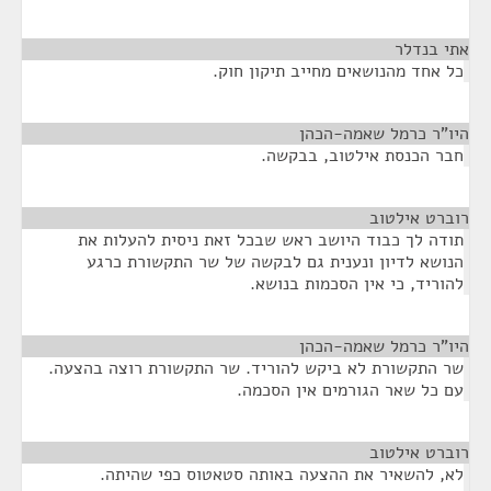
אתי בנדלר
¶
כל אחד מהנושאים מחייב תיקון חוק.
היו"ר כרמל שאמה-הכהן
¶
חבר הכנסת אילטוב, בבקשה.
רוברט אילטוב
¶
תודה לך כבוד היושב ראש שבכל זאת ניסית להעלות את
הנושא לדיון ונענית גם לבקשה של שר התקשורת כרגע
להוריד, כי אין הסכמות בנושא.
היו"ר כרמל שאמה-הכהן
¶
שר התקשורת לא ביקש להוריד. שר התקשורת רוצה בהצעה.
עם כל שאר הגורמים אין הסכמה.
רוברט אילטוב
¶
לא, להשאיר את ההצעה באותה סטאטוס כפי שהיתה.