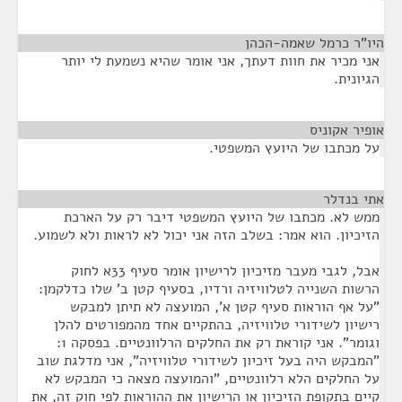
היו"ר כרמל שאמה-הכהן
¶
אני מכיר את חוות דעתך, אני אומר שהיא נשמעת לי יותר
הגיונית.
אופיר אקוניס
¶
על מכתבו של היועץ המשפטי.
אתי בנדלר
¶
ממש לא. מכתבו של היועץ המשפטי דיבר רק על הארכת
הזיכיון. הוא אמר: בשלב הזה אני יכול לא לראות ולא לשמוע.
אבל, לגבי מעבר מזיכיון לרישיון אומר סעיף 33א לחוק
הרשות השנייה לטלוויזיה ורדיו, בסעיף קטן ב' שלו כדלקמן:
"על אף הוראות סעיף קטן א', המועצה לא תיתן למבקש
רישיון לשידורי טלוויזיה, בהתקיים אחד מהמפורטים להלן
וגומר". אני קוראת רק את החלקים הרלוונטיים. בפסקה 1:
"המבקש היה בעל זיכיון לשידורי טלוויזיה", אני מדלגת שוב
על החלקים הלא רלוונטיים, "והמועצה מצאה כי המבקש לא
קיים בתקופת הזיכיון או הרישיון את ההוראות לפי חוק זה, את