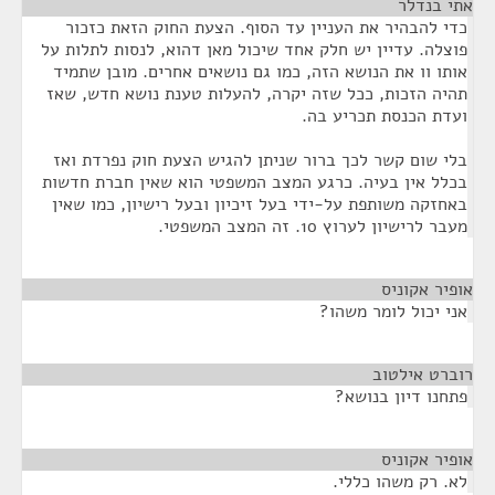
אתי בנדלר
¶
כדי להבהיר את העניין עד הסוף. הצעת החוק הזאת כזכור
פוצלה. עדיין יש חלק אחד שיכול מאן דהוא, לנסות לתלות על
אותו וו את הנושא הזה, כמו גם נושאים אחרים. מובן שתמיד
תהיה הזכות, ככל שזה יקרה, להעלות טענת נושא חדש, שאז
ועדת הכנסת תכריע בה.
בלי שום קשר לכך ברור שניתן להגיש הצעת חוק נפרדת ואז
בכלל אין בעיה. כרגע המצב המשפטי הוא שאין חברת חדשות
באחזקה משותפת על-ידי בעל זיכיון ובעל רישיון, כמו שאין
מעבר לרישיון לערוץ 10. זה המצב המשפטי.
אופיר אקוניס
¶
אני יכול לומר משהו?
רוברט אילטוב
¶
פתחנו דיון בנושא?
אופיר אקוניס
¶
לא. רק משהו כללי.