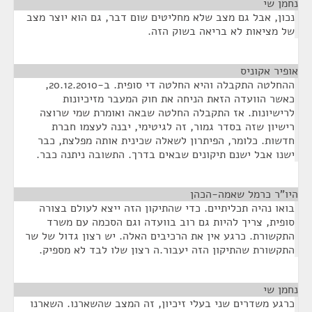
נחמן שי
¶
נכון, אבל גם מצב שלא מחליטים שום דבר, גם הוא יוצר מצב
של מציאות לא בריאה בשוק הזה.
אופיר אקוניס
¶
ההחלטה התקבלה והיא החלטה די סופית. ב-20.12.2010,
כאשר הוועדה הזאת הניחה את חוק המעבר מזיכיונות
לרישיונות. אז התקבלה החלטה שבאה ואומרת שמי שרוצה
רישיון שזה בסדר גמור, זה לגיטימי, יבנה לעצמו חברת
חדשות. כלומר, הפיתרון לשאלה שכינית אותה מפלצת, כבר
ישנו אבל ישנם תיקונים שבאים בדרך. התשובה ניתנה כבר.
היו"ר כרמל שאמה-הכהן
¶
בואו נהיה תכליתיים. כדי שהתיקון הזה ייצא לעולם בצורה
סופית, צריך להיות גם רוב בוועדה וגם הסכמה עם משרד
התקשורת. כרגע אין את הרכיבים האלה. יש רצון גדול של שר
התקשורת שהתיקון הזה יעבור.ה רצון שלו לבד לא מספיק.
נחמן שי
¶
כרגע משדרים שני בעלי זיכיון, זה המצב שהשארנו. השארנו