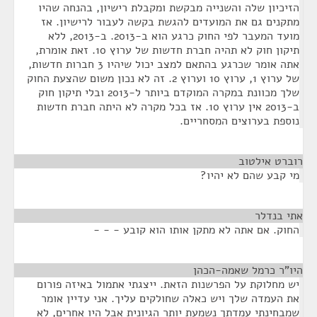
הזיכיון שלה והשנייה מבקשת ומקבלת רישיון, בהנחה שהיו
מתקנים גם את המועדים להגשת בקשה לעבור לרישיון. אז
מועד המעבר לפי החוק כרגע הוא ב-2013. ב-2013, ללא
תיקון חוק לא תהיה חברת חדשות של ערוץ 10. זאת אומרת,
אתה אומר שכרגע בהתאם למצב יכול שיהיו 3 חברות חדשות,
של ערוץ 1, ערוץ 10 וערוץ 2. זה לא נכון משום שהצעת החוק
שלך מכוונת במקרה המוקדם ביותר ל-2013 ובלי תיקון חוק
ב-2013 אין ערוץ 10. אז בכל מקרה לא היתה חברת חדשות
נוספת בערוצים המסחריים.
רוברט אילטוב
¶
מי קבע שהם לא יהיו?
אתי בנדלר
¶
החוק. אם אתה לא מתקן אותו הוא קובע - - -
היו"ר כרמל שאמה-הכהן
¶
יש מחלוקת על הפרשנות הזאת. ייצגתי אתמול באיזה פורום
את העמדה שלך ויש כאלה שחולקים עליך. אני עדיין אומר
שמבחינתי עמדתך נשמעת יותר הגיונית אבל היו אחרים, לא