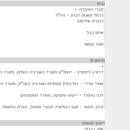
נכחו
¶
חברי הוועדה: >
כרמל שאמה הכהן – היו"ר
רוברט אילטוב
איתן כבל
חמד עמאר
מוזמנים
¶
>
דרורה ליפשיץ - יועמ"ש משרד האנרגיה והמים, משרד הא
אמיר אדרי - רפרנטית תשתיות ואנרגיה באג"ת, משרד הא
דנה נויפלד - ייעוץ וחקיקה, משרד המשפטים
עינב חשאי - אגף רגולציה וקשרי ממשל, חברת החשמל
ייעוץ משפטי
¶
אתי בנדלר