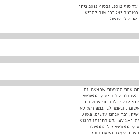
זה הנוסח שהוועדה תאשר היום. בחוק נאריך את הרישיון עד סוף 2012, ובסוף 2012 ניתן
ת, עד 2013. אם ב-2013 לא תהיה רפורמה יצטרכו שוב להביא
 את שלי עושה.
תה אחת ההצעות שהצענו גם
ר העבודה של הייעוץ המשפטי
יתי עכשיו לחברתי שיושבת
אה הראשונה, ונאמר לנו במפורש: לא
ית, וכך אנחנו עושים. פשוט
לא היתה ברירה אחרת מבחינת לוחות הזמנים, זה מופיע פה ב-SMS .לא התכוונו לפגוע
יעוץ המשפטי של הממשלה
חושבת שאגב הצעת החוק