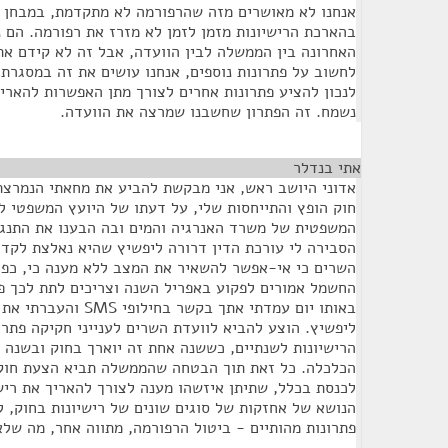
אנחנו לא מאושרים מזה שהרפורמה לא מתקדמת, במבחן
בהארכת הרישיונות מזמן לזמן לא מזרז את רפורמה. הם 
האחרונה בין הממשלה לבין הוועדה, אבל זה לא קידם את
לחשוב על פתרונות נוספים, אנחנו עושים את זה במסגרת
לנכון להציע פתרונות אחרים לצורך מתן האפשרות להאריך 
נשמח. זה הפתרון שחשבנו שמרצה את הוועדה.
אתי בנדלר
¶
אדוני היושב ראש, אני מבקשת להביע את מחאתי הנמרצת
חוק הופץ והתייחסות שלי, על דעתו של היועץ המשפטי ל
המשפטית של משרד האנרגיה והמים ובה הבענו את התנגד
הסבירה לי עורכת הדין דרורה ליפשיץ שהיא נאלצת לקד
השרים כי אי-אפשר להשאיר את המצב ללא מענה כי, כפי
החשמל אמורים לפקוע באפריל השנה וצריכים לתת לכך פת
באותו יום עמדתי אתך בקש
ליפשיץ. הוצע להביא לוועדת השרים לענייני חקיקה פתרו
הרישיונות לשנתיים, כששנה אחת זה יוארך בחוק ובשנה 
הכלכלה. כל זאת תוך הבטחה שהממשלה תביא הצעת חוק
לכנסת בכלל, שתיתן איזשהו מענה לצורך להאריך את רי
הנושא של אחזקות של סוגים שונים של רישיונות בחוק, 
פתרונות מהותיים - ביטול הרפורמה, מתווה אחר, מה שלא