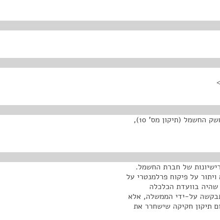
בוקר טוב, אנחנו פותחים את הישיבה בנושא הצעת חוק משק החשמל (תיקון מס' 10),
ישיונות של חברת החשמל.
ויתור על פיקוח פרלמנטרי על
 שהיה בוועדת הכלכלה
תבקשה על-ידי הממשלה, אלא
ם תיקון חקיקה שישחרר את