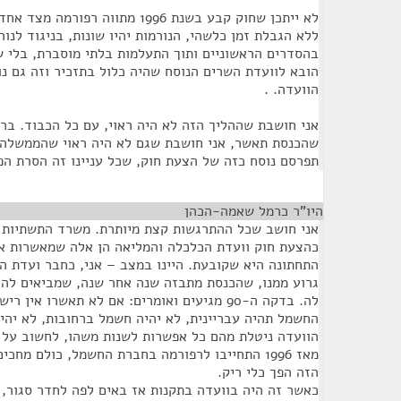
לא ייתכן שחוק קבע בשנת 1996 מתווה 
ללא הגבלת זמן כלשהי, הנורמות יהיו שונות, בניגוד לנ
בהסדרים הראשוניים ותוך התעלמות בלתי מוסברת, בלי ש
הובא לוועדת השרים הנוסח שהיה כלול בתזכיר וזה גם נ
הוועדה. .
אני חושבת שההליך הזה לא היה ראוי, עם כל הכבוד. ברו
שהכנסת תאשר, אני חושבת שגם לא היה ראוי שהממשלה,
תפרסם נוסח כזה של הצעת חוק, שכל עניינו זה הסרת הפ
היו"ר כרמל שאמה-הכהן
¶
אני חושב שכל ההתרגשות קצת מיותרת. משרד התשתיות י
כהצעת חוק וועדת הכלכלה והמליאה הן אלה שמאשרות את
התחתונה היא שקובעת. היינו במצב – אני, כחבר ועדת ה
גרוע ממנו, שהכנסת מתבזה שנה אחר שנה, שמביאים לה 
לה. בדקה ה-90 מגיעים ואומרים: אם לא תאשרו א
החשמל תהיה עבריינית, לא יהיה חשמל ברחובות, לא יהי
הוועדה ניטלת מהם כל אפשרות לשנות משהו, לחשוב על מ
מאז 1996 התחייבו לרפורמה בחברת החשמל, כולם מחכ
הזה הפך כלי ריק.
כאשר זה היה בוועדה בתקנות אז באים לפה לחדר סגור, 