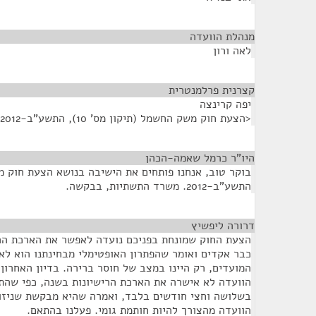
מנהלת הוועדה
¶
לאה ורון
קצרנית פרלמנטרית
¶
יפה קרינצה
<הצעת חוק משק החשמל (תיקון מס' 10), התשע"ב-2012>
היו"ר כרמל שאמה-הכהן
¶
התשע"ב-2012. משרד התשתיות, בבקשה.
דרורה ליפשיץ
¶
הצעת החוק שמונחת בפניכם נועדה לאפשר את הארכת הר
כבר אקדים ואומר שהפתרון האופטימלי מבחינתנו הוא לא 
המועדים, רק היינו במצב של חוסר ברירה. בדיון האחרון
הוועדה לא אישרה את הארכת הרישיונות בשנה, כפי שה
בשלושה וחצי חודשים בלבד, ואמרה שהיא מבקשת שניזו
הוועדה מהצורך להיות חותמת גומי. פעלנו בהתאם.