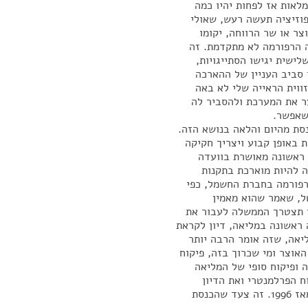
לאות אז לפחות יהיו כמה
פוזיציה תעשה רעש, שאולי
ר או שר הרווחה, יקומו
 הרפורמה לא מתקדמת. זה
ישית יגישו הסתייגויות,
י סביב העניין של ההארכה
ווית הראייה שלי לא באה
ר את המערכת ולהסביר לה
שאפשר.
נסת מהיום והלאה בנושא הזה.
 באופן קבוע ויצריך חקיקה
 ראשונה מאושרת בוועדה
ה להיות מוארכת בתקנות
רפורמה בחברת החשמל, כפי
ל, שאמר שהוא מאמין
י תצטרך הממשלה לעבור את
ראשונה במליאה, דיון לקראת
יאה, שזה אומר הרבה יותר
אוצר ומי שכרוך בזה, פיקוח
 ופיקוח סופי של המליאה
ח הפרלמנטרי ואת הדיון
הציבורי בנושא של אי-קידום הרפורמה בחברת החשמל מאז 1996. זה צעד שהכנסת