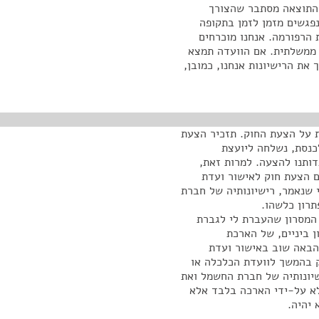
 התוצאה מסתבר שהצורך
נפגשים מזמן לזמן בתקופה
 הרפורמה. אנחנו מוכרחים
 ממשלתית. אם הוועדה תמצא
את הרישיונות אנחנו, כמובן,
 על הצעת החוק. תזכיר הצעת
כנסת, נשלחה ליועצת
ותנו להצעה. למרות זאת,
ם הצעת חוק לאישור ועדת
 שנאמר, רישיונותיה של חברת
רון כלשהו.
ר בחילופי SMS והעברתי את המסרון שהעברת לי לגברת
ן ביניים, של הארכת
הבאה שוב באישור ועדת
 בהמשך לוועדת הכלכלה או
שיונותיה של חברת החשמל ואת
לא על-ידי הארכה בלבד אלא
 יהיה.