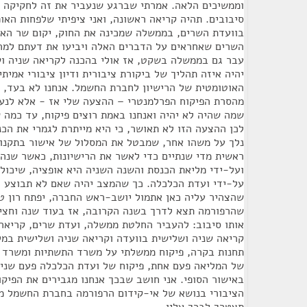
וממשיכים הלאה. אמרתי שברגע שנעביר את זה לחקיקה מ
סיבובים. תהיה קריאה ראשונה, ואני ציפיתי שלפחות האו
בוועדת השרים, בממשלה שמכינה את החוק, יקום שר האוצ
השרים שאחראים על הדברים האלה ויביעו את דעתם למה
עבר גם בממשלה בשקט, אז אולי בהכנה לקריאה שניה ושל
יהיה איזה תהליך של ביקורת ציבורית ודיון ציבורי אמית
האוטומטית של הרישיון לחברת החשמל. אנחנו לא בעד, ז
מהסרת הפיקוח הפרלמנטרי – ההצעה שלי אז - אלא לנע
שמה שהיה לא יהיה ואנחנו באמת רוצים פיקוח, עד כמה 
לכן ההצעה הזו לא תאושר, כי היא מייתרת לגמרי את הכ
נלך על משהו אחר, שמבטל את המסלול של אישור בתקנות
ראשית מדי שנתיים כדי לאשר את הרישיונות, כאשר שנה
ועל-ידי מליאת הכנסת והשנה השניה היא אופציה, שיכול
על-ידי ועדת הכלכלה. כך שהמצב יהיה שאם לא תבוצע 
שהצהיר עליה כאן אתמול יושב-ראש החברה, יפתח רון ט
שהרפורמה תצא לדרך בשנה הקרובה, אז בעוד שנה וחצ
אותו סיבוב: להעביר החלטת ממשלה, ועדת שרים, קריאה 
קריאה שניה ושלישית בוועדה וקריאה שניה ושלישית במל
תחנות בקרה, פיקוח ממשלתי על משרד התשתיות ומשרד ה
של המליאה פעם אחת, פיקוח של ועדת הכלכלה פעם שניה
באישור הסופי. אני חושב שבכך אנחנו מגבירים את הפיקו