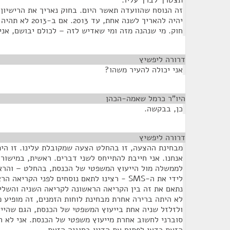
תצטרך לברך עליו.
יהיה להאריך לשנה אח
חוק. מי שנהנה מזה ומי שאדיש לזה – לכולם יבושם, אני
דרורה ליפשיץ
¶
אני יכולה להעיר משהו?
היו"ר כרמל שאמה-הכהן
¶
כן, בבקשה.
דרורה ליפשיץ
¶
מבחינת ההצעה, זו בהחלט הצעה שמקובלת עלינו. זו הי
אנחנו. אני חייבת להתייחס לשני דברים. ראשית, במישו
לממשלה מול הייעוץ המשפטי של הכנסת, בהחלט – והרא
לידי את ה-SMS - רצינו לתאם נוסחים לפני הקרי
נתאם את זה בין הקריאה הראשונה לקריאה השניה והשליש
ולזלזל שניה אחת בייעוץ המשפטי של הכנסת, הגם שהי
סוברני לחשוב אחרת מייעוץ משפטי של הכנסת. אני לא 