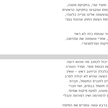
רפורמה מצד אחד ומצד שני, בחקיקת משנה,
ורמות שנקבעו בחקיקה הראשית
נעשתה אלינו פנייה כלשהי,
וסח הצעת החוק שהונח בפני
ר שנוסח כזה לא ראוי
 אחרי ששמעה את עמדתנו,
יקוח הפרלמנטרי.
כול לכתוב מה שהוא רוצה
 הנוסח סופי. תמיד השורה
כלכלה וכיושב ראש - שאין
הצעה שהיא לא יכולה לסרב
ין רישיון לחברת החשמל, חברת
ה חשמל בבתים, ואז חברי
שהו, לפקח פיקוח אמיתי.
ים לרפורמה ואין רפורמה והכלי
ברבע שעה גומרים את הסיפור