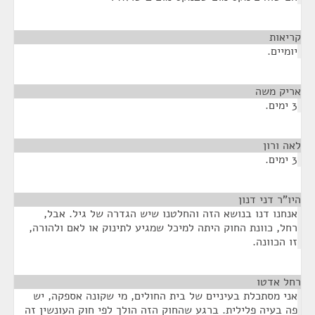
קריאות
¶
יומיים.
אריק משה
¶
3 ימים.
לאה ורון
¶
3 ימים.
היו"ר דני דנון
¶
אנחנו דנו בנושא הזה והחלטנו שיש הגדרה של גיל. אבל,
רחל, כוונת החוק היתה למיכל שמגיע לתינוק או לאם ולהורה,
זו הכוונה.
רחל אדטו
¶
אני מסתכלת בעיניים של בית החולים, מי שקונה אספקה, יש
פה בעיה פלילית. ברגע שהחוק הזה הולך לפי חוק העונשין זה