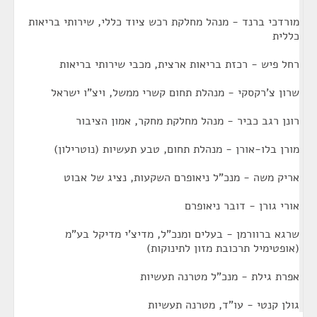
מורדכי ברנד - מנהל מחלקת רכש ציוד כללי, שירותי בריאות
כללית
רחל פיש - רכזת בריאות ארצית, מכבי שירותי בריאות
שרון צ'רקסקי - מנהלת תחום קשרי ממשל, ויצ"ו ישראל
רונן רגב כביר - מנהל מחלקת מחקר, אמון הציבור
מורן בלו-אורן - מנהלת תחום, טבע תעשיות (נוטרילון)
אריק משה - מנכ"ל ניאופרם השקעות, נציג של אבוט
אורי גורן - דובר ניאופרם
שרגא ברוורמן - בעלים ומנכ"ל, מדיצ'י מדיקל בע"מ
(אופטימיל תרכובת מזון לתינוקות)
אפרת גילת - מנכ"ל מטרנה תעשיות
גולן קנטי - עו"ד, מטרנה תעשיות