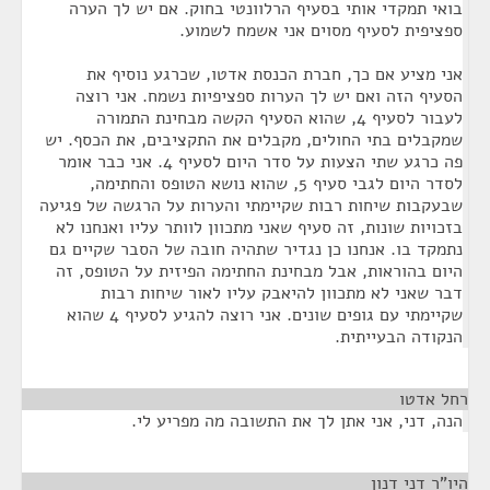
בואי תמקדי אותי בסעיף הרלוונטי בחוק. אם יש לך הערה
ספציפית לסעיף מסוים אני אשמח לשמוע.
אני מציע אם כך, חברת הכנסת אדטו, שכרגע נוסיף את
הסעיף הזה ואם יש לך הערות ספציפיות נשמח. אני רוצה
לעבור לסעיף 4, שהוא הסעיף הקשה מבחינת התמורה
שמקבלים בתי החולים, מקבלים את התקציבים, את הכסף. יש
פה כרגע שתי הצעות על סדר היום לסעיף 4. אני כבר אומר
לסדר היום לגבי סעיף 5, שהוא נושא הטופס והחתימה,
שבעקבות שיחות רבות שקיימתי והערות על הרגשה של פגיעה
בזכויות שונות, זה סעיף שאני מתכוון לוותר עליו ואנחנו לא
נתמקד בו. אנחנו כן נגדיר שתהיה חובה של הסבר שקיים גם
היום בהוראות, אבל מבחינת החתימה הפיזית על הטופס, זה
דבר שאני לא מתכוון להיאבק עליו לאור שיחות רבות
שקיימתי עם גופים שונים. אני רוצה להגיע לסעיף 4 שהוא
הנקודה הבעייתית.
רחל אדטו
¶
הנה, דני, אני אתן לך את התשובה מה מפריע לי.
היו"ר דני דנון
¶