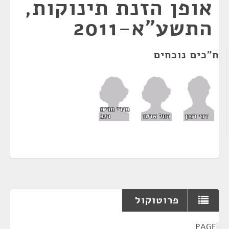
אופן הזנת תינוקות,
התשע"א-2011
ח"כים נוכחים
מירי מרים
רחל אדטו
רגב
דני דנון
פרוטוקול
¶
PAGE