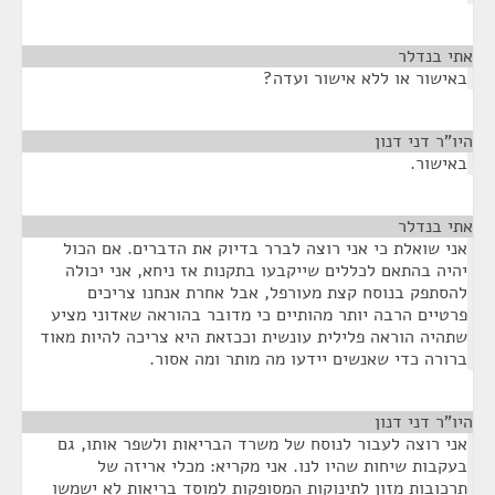
אתי בנדלר
¶
באישור או ללא אישור ועדה?
היו"ר דני דנון
¶
באישור.
אתי בנדלר
¶
אני שואלת כי אני רוצה לברר בדיוק את הדברים. אם הכול
יהיה בהתאם לכללים שייקבעו בתקנות אז ניחא, אני יכולה
להסתפק בנוסח קצת מעורפל, אבל אחרת אנחנו צריכים
פרטיים הרבה יותר מהותיים כי מדובר בהוראה שאדוני מציע
שתהיה הוראה פלילית עונשית וככזאת היא צריכה להיות מאוד
ברורה כדי שאנשים יידעו מה מותר ומה אסור.
היו"ר דני דנון
¶
אני רוצה לעבור לנוסח של משרד הבריאות ולשפר אותו, גם
בעקבות שיחות שהיו לנו. אני מקריא: מכלי אריזה של
תרכובות מזון לתינוקות המסופקות למוסד בריאות לא ישמשו