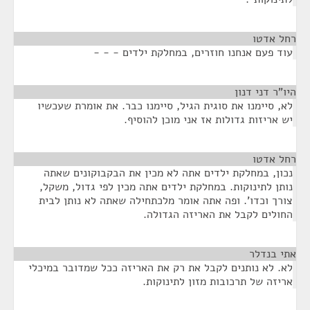
רחל אדטו
¶
עוד פעם אנחנו חוזרים, במחלקת ילדים - - -
היו"ר דני דנון
¶
לא, סיימנו את סוגית הגיל, סיימנו כבר. את אומרת שעכשיו
יש אריזות גדולות אז אני מוכן להוסיף.
רחל אדטו
¶
נכון, במחלקת ילדים אתה לא מכין את הבקבוקונים שאתה
נותן לתינוקות. במחלקת ילדים אתה מכין לפי גדול, משקל,
צורך וכדו'. ופה אתה אומר מלכתחילה שאתה לא נותן לבית
החולים לקבל את האריזה הגדולה.
אתי בנדלר
¶
לא. לא נותנים לקבל את רק את האריזה ככל שמדובר במיכלי
אריזה של תרכובות מזון לתינוקות.