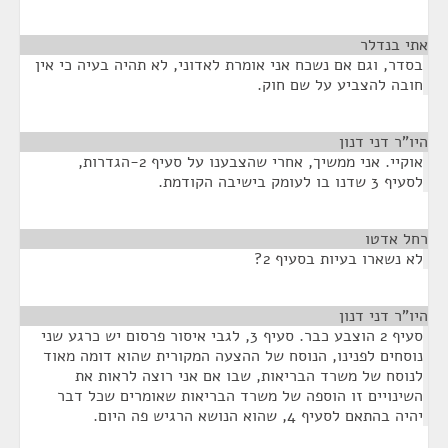
אתי בנדלר
¶
בסדר, וגם אם נשכח אני אומרת לאדוני, לא תהיה בעיה כי אין
חובה להצביע על שם חוק.
היו"ר דני דנון
¶
אוקיי. אני ממשיך, אחרי שהצבענו על סעיף 2-הגדרות,
לסעיף 3 שדנו בו לעומק בישיבה הקודמת.
רחל אדטו
¶
לא נשארו בעיות בסעיף 2?
היו"ר דני דנון
¶
סעיף 2 הוצבע כבר. סעיף 3, לגבי איסור פרסום יש כרגע שני
נוסחים לפנינו, הנוסח של ההצעה המקורית שהוא דומה מאוד
לנוסח של משרד הבריאות, שבו אם אני רוצה לראות את
השינויים זו הוספה של משרד הבריאות שאומרים שכל דבר
יהיה בהתאם לסעיף 4, שהוא הנושא הרגיש פה היום.