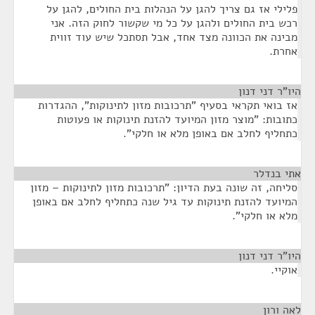
פלילי אז גם צריך להגן על הנהלות בית החולים, להגן על
רכש בית החולים ולהגן על כל מי שקשור לחוק הזה. אני
מבינה את הכוונה מצד אחד, אבל תסתכל שיש עוד זווית
אחרת.
היו"ר דני דנון
¶
אז בואי תקראי בסעיף "תרכובות מזון לתינוקות", ההגדרות
כתובות: "מוצר מזון המיועד להזנת תינוקות או פעוטות
כתחליף לחלב אם באופן מלא או חלקי".
אתי בנדלר
¶
סליחה, זה שונה בעת הדיון: "תרכובות מזון לתינוקות – מזון
המיועד להזנת תינוקות עד גיל שנה כתחליף לחלב אם באופן
מלא או חלקי".
היו"ר דני דנון
¶
אוקיי.
לאה ורון
¶