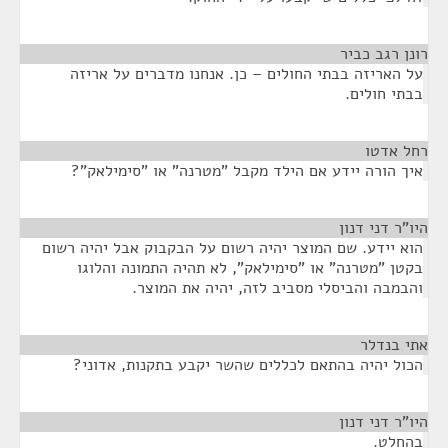
רונן רגב כביר
¶
על האריזה בבתי החולים – כן. אנחנו מדברים על אריזה
בבתי חולים.
רחל אדטו
¶
איך הורה יידע אם הילד מקבל "מטרנה" או "סימילאק"?
היו"ר דני דנון
¶
הוא יידע. שם המוצר יהיה רשום על הבקבוק אבל יהיה רשום
בקטן "מטרנה" או "סימילאק", לא תהיה התמונה והלוגו
והבמבה והביסלי מסביב לזה, יהיה את המוצר.
אתי בנדלר
¶
הכול יהיה בהתאם לכללים שהשר יקבע בתקנות, אדוני?
היו"ר דני דנון
¶
בהחלט.