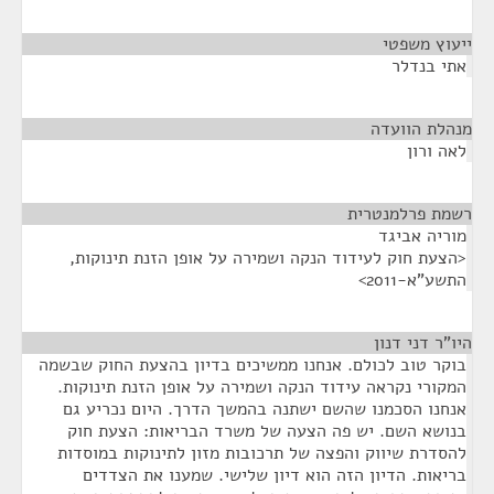
ייעוץ משפטי
¶
אתי בנדלר
מנהלת הוועדה
¶
לאה ורון
רשמת פרלמנטרית
¶
מוריה אביגד
<הצעת חוק לעידוד הנקה ושמירה על אופן הזנת תינוקות,
התשע"א-2011>
היו"ר דני דנון
¶
בוקר טוב לכולם. אנחנו ממשיכים בדיון בהצעת החוק שבשמה
המקורי נקראה עידוד הנקה ושמירה על אופן הזנת תינוקות.
אנחנו הסכמנו שהשם ישתנה בהמשך הדרך. היום נכריע גם
בנושא השם. יש פה הצעה של משרד הבריאות: הצעת חוק
להסדרת שיווק והפצה של תרכובות מזון לתינוקות במוסדות
בריאות. הדיון הזה הוא דיון שלישי. שמענו את הצדדים