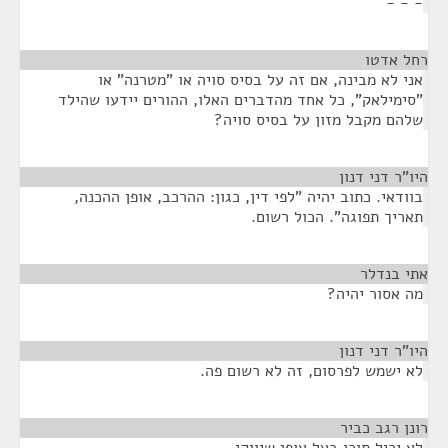
- - -
רחל אדטו
¶
אני לא מבינה, אם זה על בסיס סויה או "מטרנה" או
"סימילאק", כל אחד מהדברים האלו, ההורים יידעו שהילד
שלהם מקבל מזון על בסיס סויה?
היו"ר דני דנון
¶
בוודאי. כתוב יהיה "לפי דין, כגון: ההרכב, אופן ההכנה,
תאריך תפוגה". הכול רשום.
אתי בנדלר
¶
מה אסור יהיה?
היו"ר דני דנון
¶
לא ישמש לפרסום, זה לא רשום פה.
רונן רגב כביר
¶