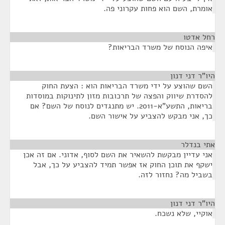
אומרת, השם הוא פחות עקרוני פה.
רחל אדטו
¶
איפה הנוסח של משרד הבריאות?
היו"ר דני דנון
¶
השם שהוצע על ידי משרד הבריאות הוא : הצעת החוק
להסדרת שיווק והפצה של תרכובות מזון לתינוקות במוסדות
בריאות, התשע"א-2011. יש מתנגדים לנוסח של השם? אם
כך, אני מבקש להצביע על אישור השם.
אתי בנדלר
¶
אני עדיין מבקשת להשאיר את השם לסוף, אדוני. אם זה אכן
ישקף את תוכן החוק אז אפשר תמיד להצביע על כך, אבל
בשביל מה? נחזור לזה.
היו"ר דני דנון
¶
אוקיי, שלא נשכח.