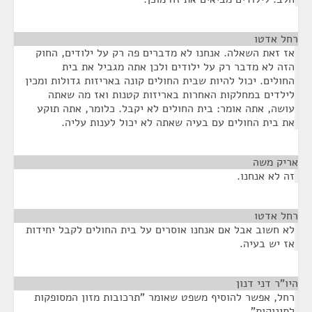
רחל אדטו
¶
אז זאת השאלה. אנחנו לא מדברים פה רק על ילודים, החוק
הזה לא מדבר רק על ילודים ולכן אתה מגביל את בית
החולים. יכול להיות שבית החולים קונה באריזות גדולות ומכין
לילדים במחלקות האחרות באריזות קטנות ואז מה שאתה
עושה, אתה אומר: בית החולים לא יקבל. כלומר, אתה תוקע
את בית החולים עם בעיה שאתה לא יכול לענות עליה.
אריק משה
¶
זה לא אנחנו.
רחל אדטו
¶
לא חשוב אבל אם אנחנו אוסרים על בית החולים לקבל יחידות
אז יש בעיה.
היו"ר דני דנון
¶
רחל, אפשר להוסיף משפט שאומר "תרכובות מזון המסופקות
לתינוקות".