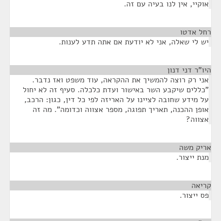
אוקיי, אין לנו בעיה עם זה.
רחל אדטו
¶
יש לי שאלה, אני לא יודעת אם אתה תדע לענות.
היו"ר דני דנון
¶
אני רק רוצה להמשיך את ההקראה, עוד משפט ואז נדבר.
"כללים שיקבע השר באישור ועדת כלכלה. סעיף זה לא יחול
על מידע שחובה לציינו על האריזה לפי כל דין, כגון: הרכב,
אופן ההכנה, תאריך תפוגה, מספר אצווה וכדומה". מה זה
אצווה?
אריק משה
¶
מנת ייצור.
קריאה
¶
פס ייצור.