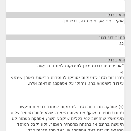
אתי בנדלר
¶
אוקיי. אני אקרא את זה, ברשותך.
היו"ר דני דנון
¶
כן.
אתי בנדלר
¶
"אספקת תרכובות מזון לתינוקות למוסד בריאות
4.
תרכובות מזון לתינוקות יסופקו למוסדות בריאות באופן שימנע
עידוד לשימוש בהן, ויחולו על אספקתן הוראות אלה:
(1) אספקת תרכובות מזון לתינוקות למוסד בריאות תיעשה
תמורת מחיר המשקף את עלות הייצור, שלא יפחת ממחיר עלות
מינימאלי שיחושב לפי כללים שיקבע השר; אספקה כאמור לא
תיעשה בחינם או בהנחה מהמחיר האמור, ולא יקבל המוסד
הרפואי תשלום בעד אספקתן או בעד מתן הזכות לכך;