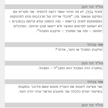
היו"ר דני דנון
¶
סעיף 4(3), יש פה שינוי שאני רוצה להוסיף. אני מקריא עם
התיקון שנאמר פה: "מיכלי אריזה של תרכובות מזון לתינוקות
המסופקות למוזן בריאות – ופה הוספה שלא קיימת בכתובים –
לא ישמשו לפרסום המוצר ולא יישאו תוכן שיווקי. המיכלים
יסומנו – ופה אני ממשיך – שיקבע המנהל".
אתי בנדלר
¶
שיקבע המנהל או השר, אדוני?
היו"ר דני דנון
¶
במקרה הזה המנהל הוא המנכ"ל – המנהל.
אתי בנדלר
¶
אני מציעה לשנות את העניין משום שאם מדובר בתקנות
באישור ועדת כלכלה אני חושבת שראוי שזה יהיה השר.
היו"ר דני דנון
¶