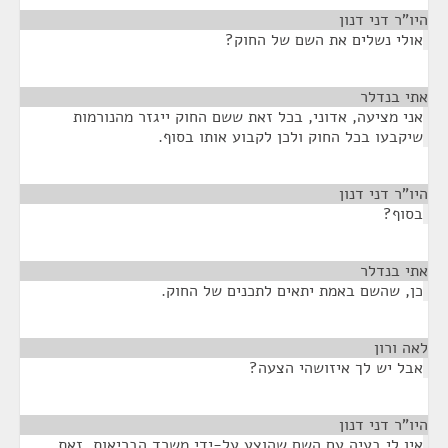
היו"ר דני דנון
¶
אולי נשלים את השם של החוק?
אתי בנדלר
¶
אני מציעה, אדוני, בכל זאת ששם החוק ייגזר מהנורמות
שיקבעו בכל החוק ולכן לקבוע אותו בסוף.
היו"ר דני דנון
¶
בסוף?
אתי בנדלר
¶
כן, שהשם באמת יתאים לתכנים של החוק.
לאה ורון
¶
אבל יש לך איזושהי הצעה?
היו"ר דני דנון
¶
אין לי בעיה עם השם שהוצע על-ידי משרד הבריאות, זאת