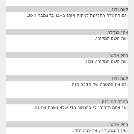
לאה ורון
¶
גם הוועדה החליטה למחוק אותו ב-14 בדצמבר 2011.
אתי בנדלר
¶
את השם המקורי.
רחל אדטו
¶
את השם המקורי, נכון.
לאה ורון
¶
גם את המטרה של הדבר הזה.
היו"ר דני דנון
¶
אז אתם תזכירו לי בהמשך כדי שלא נשכח את זה.
רחל אדטו
¶
אין דאגה, דני, אני מבטיחה.