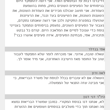
ודיברנו רבות על הנושאים האלו. אני רוצה להתמקד היום
בניסוחים של הסעיפים השונים בחוק, פחות בהשמעת
העמדות. אני חושב שכולנו מכירים את העמדות השונות, את
הטענות השונות, את הטיעונים בעד ונגד, את הרעיונות
שהועלו במסגרת החקיקה ולכן אני רוצה שאנחנו נתקדם,
נעבור על הסעיפים השונים, נתעסק בניסוחים ונתמקד בענייני
נוסח כדי שנוכל לסיים את המלאכה היום. קודם כל נבקש
תזכורת, אתי, מבחינת הסעיפים, איזה סעיפים אושרו כבר?
אתי בנדלר
¶
שאלה טובה, אדוני. אני מוכרחה לומר שלא הספקתי לעבור
שוב על החומר מאז הישיבה האחרונה, אני מיד אומר לך.
לאה ורון
¶
השאלה אם לא עוברים בכלל לנוסח של משרד הבריאות, כי
אני מבינה שזה התנאי של הממשלה.
היו"ר דני דנון
¶
לא, אנחנו דנו בנוסח המקורי. כמובן שמשרד הבריאות נמצא
פה ואנחנו תוך כדי משלבים בנוסחים ושומעים את ההערות