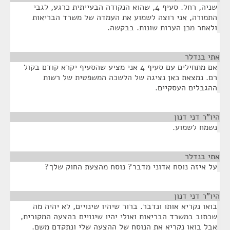
שניה, רחל. סעיף 4, שהוא הנקודה הבעייתית כרגע, לגבי
התמורה, אני רוצה לשמוע את העמדה של משרד הבריאות
ולאחר מכן הערות שונות. בבקשה.
אתי בנדלר
¶
אם מתחילים עם סעיף 4 אני מציע שהסעיף יקרא קודם בקול
רם. נמצאת כאן נציגה של הלשכה המשפטית של רשות
ההגבלים העסקיים.
היו"ר דני דנון
¶
נשמח לשמוע.
אתי בנדלר
¶
על איזה נוסח אדוני מדבר? נוסח מהצעת החוק שלך?
היו"ר דני דנון
¶
בואו נקריא אותו ונדבר. ברור שיהיו שינויים, לא יהיה מה
שכתוב במשרד הבריאות ואולי יהיו שינויים בהצעה המקורית,
אבל בואו נקריא את הנוסח של ההצעה שלי ונתקדם משם.