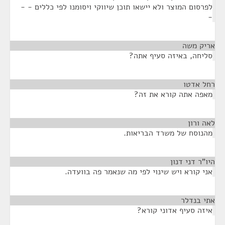
לפרסום המוצר ולא יישאו תוכן שיווקי ויסומנו לפי כללים - -
-
אריק משה
¶
סליחה, באיזה סעיף אתה?
רחל אדטו
¶
מאפה אתה קורא את זה?
לאה ורון
¶
מהנוסח של משרד הבריאות.
היו"ר דני דנון
¶
אני קורא ויש שינוי לפי מה שנאמר פה בוועדה.
אתי בנדלר
¶
איזה סעיף אדוני קורא?