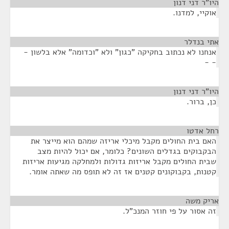
היו"ר דני דנון
¶
אוקיי, למדנו.
אתי בנדלר
¶
אנחנו לא נכתוב בחקיקה "כגון" ולא "וכדומה" אלא בלשון -
- -
היו"ר דני דנון
¶
כן, ברור.
רחל אדטו
¶
האם בית החולים מקבל מיכלי אריזה שמהם הוא מייצר את
הבקבוקים בגדלים השונים? כלומר, אם יכול להיות מצב
שבית החולים מקבל אריזות גדולות ולמחלקה מגיעות אריזות
קטנות, בקבוקונים קטנים אז זה לא תופס מה שאתה אומר.
אריק משה
¶
זה אסור על פי חוזר המנכ"ל.