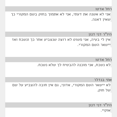
רחל אדטו
¶
אני לא אשנה את דעתי, אני לא אתמוך בחוק בשם המקורי כך
שאין דאגה.
היו"ר דני דנון
¶
אין לי בעיה, אני פשוט לא רוצה שנצביע אחר כך ונשכח ואז
יישאר השם המקורי.
רחל אדטו
¶
לא נשכח, אני מוכנה להבטיח לך שלא נשכח.
אתי בנדלר
¶
לא יישאר השם המקורי, אדוני, גם אין חובה להצביע על שם
של חוק.
היו"ר דני דנון
¶
אוקיי.