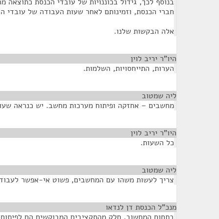
בנוסף לכך, גידול בכוננויות של עובדי הכנסת כתוצאה 
חברי הכנסת, וזמינותם לאחר שעות העבודה של עובדי הכ
אלה הבקשות שלנו.
היו"ר יריב לוין
¶
הערות, התייחסויות, השלמות.
ליה שמטוב
¶
מחשבים – אחזקה ופיתוח מערכות מחשב. יש כנראה שעו
היו"ר יריב לוין
¶
כל השעות.
ליה שמטוב
¶
צריך לעשות משהו עם המחשבים, פשוט אי-אפשר לעבוד.
מנכ"ל הכנסת דן לנדאו
¶
בתחום המחשוב, חלק מהתקציבים המבוקשים הם לפיתוח ו