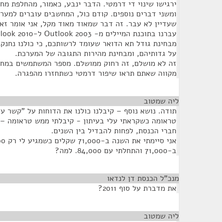
ירגישו שינוי די דרמטי. הדבר ינבע, כאמור, מהחלפת מ
שעדיין לא עבר. זה דבר שמאוד מאוד מקל, אני אומר זאת 
מבחינת גודל תא הדואר שעומד לרשותכם, כי כולנו נחנקנ
על גדותיהם, ומבחינת מהירות התגובה של המערכת.
זה לא מושלם, זה רחוק ממושלם. מספר המשתמשים במחשב
מקווה שאתם תראו שיפור דרמטי כשתחזרו מהפגרה.
ליה שמטוב
¶
תודה. נושא נוסף – קיבלנו כולנו את הדוחות על "קשר ע
טראומה כשקראתי עלי בעיתון - קיבלתי ממש טראומה –
חברי הכנסת, לפחות להבדיל בין השנים.
ב-71,000 והתחלתי עם 84,000. למה?
מנכ"ל הכנסת דן לנדאו
¶
את מדברת על סוף 2011?
ליה שמטוב
¶