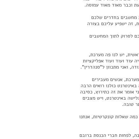
עת וכבר מאוד מאוד עמוסה.
 מחשבים בחדרים שלכם
, זה ישפיע עליכם בצורה
כם לסרוק לתוך המחשבים
ראשית, יש לנו פה מערכת,
ה עוד ועוד ועוד אפליקציות
ה, ואני מתכוון ל"סנהדרין".
traff, בתנועה בתוך המערכת, אנשים מעבירים
 באינטרנט כולנו רואים הרבה
ני אומר את זה כתירוץ, כסיבה
לישה באינטרנט, ויש מצבים
ר טובה.
מה שאלות קונקרטיות, אנחנו
ה, לפחות חברי הכנסת ברובם