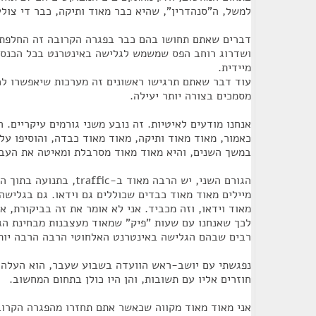
למשל, ה"סנהדרין", שהיא כבר מאוד ותיקה, כבר די צול
דברים שאתם תחושו בהם כבר בפגרה הקרובה זה החלפת
ושדרוג רוחב הפס שמשמש לגלישה באינטרנט בכל הכנסת
מיידית.
עוד דבר שאתם תרגישו ראשונים זה מערכות שיאפשרו ל
מסמכים בצורה יותר יעילה.
אנחנו מודעים לאיטיות. זה נובע משני גורמים עיקריים. 
כאמור, מאוד מאוד ותיקה, מאוד מאוד כבדה, והוסיפו עלי
במשך השנים, והיא מאוד מאוד מסרבלת ומאיטה את העבוד
הגורם השני, יש הרבה מאוד ב-ic
מיילים מאוד מאוד כבדים שכוללים גם וידאו. גם בגלישה
מאוד וידאו, וזה מכביד. אני לא אומר את זה בביקורת, א
לכך שאנחנו עם שעות "פיק" שמאוד מעצבנות מבחינת הג
רבים שבהם הגלישה באינטרנט האלחוטי הרבה הרבה יות
נפגשתי עם יושב-ראש הוועדה בשבוע שעבר, הוא העלה כ
חוזרים אליו עם תשובות, והן היו כולן בתחום המחשוב.
אני מאוד מאוד מקווה שכאשר אתם תחזרו מהפגרה הקרוב