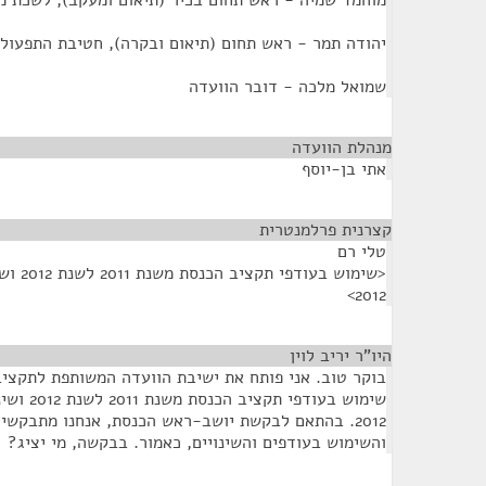
מוחמד שמיה - ראש תחום בכיר (תיאום ומעקב), לשכת מ
יהודה תמר - ראש תחום (תיאום ובקרה), חטיבת התפעול,
שמואל מלכה - דובר הוועדה
מנהלת הוועדה
¶
אתי בן-יוסף
קצרנית פרלמנטרית
¶
טלי רם
<שימוש 
2012>
היו"ר יריב לוין
¶
בוקר טוב. אני פותח את ישיבת הוועדה המשותפת לתקציב
שימוש בעוד
2012. בהתאם לבקשת יושב-ראש הכנסת, אנחנו מתבקש
והשימוש בעודפים והשינויים, כאמור. בבקשה, מי יציג?