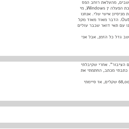
חשבים, מהעלאת רוחב הפס
ומשני דברים נוספים. קודם כול, המחשבים עוברים למערכת הפעלה Windows 7, מי
מניסיון אישי שלי. אנחנו
עברנו בתוכנת המיילים מ- Outlook 2003 ל-Outlook 2010. הדבר מאוד מאוד מקל
ו עם תאי דואר שכבר עולים
 גדל כל הזמן, אבל אני
ם הציבור". אחרי שקיבלתי
 כתבתי מכתב, החתמתי את
אני סיימתי את השנה ב-71,000 שקלים כשמגיע לי רק 68,000 שקלים, אז סיימתי