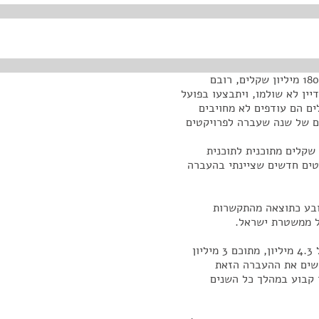
מה שאנחנו מבקשים זה להעביר משנת 2011 לשנת 2012, 180 מיליון שקלים, רובם
פים מחויבים בגין התקשרויות משנת 2011 שעדיין לא שולמו, ויתבצעו בפועל
מיליון שקלים, כ-21 מיליון שקלים הם עודפים לא מחויבים
ם של שנה שעברה לפרויקטים
ו מבקשים העברת סכום של כ-14 מיליון שקלים מתוכנית לתוכנית
טים חדשים שציינתי בהעברה
נובע כתוצאה מהתקשרות
ל ממשטרת ישראל.
הסעיף השלישי שאנחנו מבקשים זה העברה מהרזרבה של 4.3 מיליון, מתוכם 3 מיליון
שים את ההעברה הזאת
קבוע במהלך כל השנים