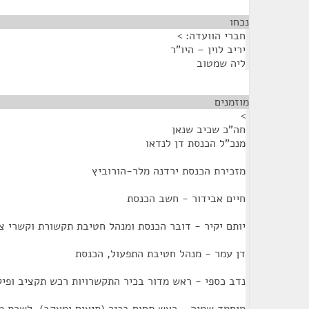
נכחו
¶
חברי הוועדה: >
יריב לוין – היו"ר
ליה שמטוב
מוזמנים
¶
>
חה"כ שכיב שנאן
מנכ"ל הכנסת דן לנדאו
מזכירת הכנסת ירדנה מלר-הורוביץ
חיים אבידור - חשב הכנסת
יותם יקיר - דובר הכנסת ומנהל חטיבת תקשורת וקשרי צי
דן עמר - מנהל חטיבת התפעול, הכנסת
נדב כספי - ראש מדור בכיר התקשרויות רכש תקציב ופי