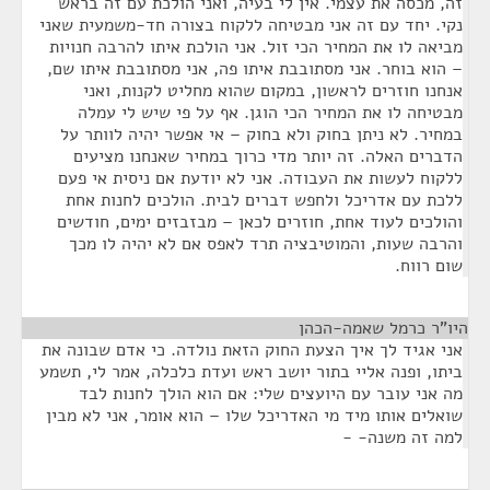
זה, מכסה את עצמי. אין לי בעיה, ואני הולכת עם זה בראש
נקי. יחד עם זה אני מבטיחה ללקוח בצורה חד-משמעית שאני
מביאה לו את המחיר הכי זול. אני הולכת איתו להרבה חנויות
– הוא בוחר. אני מסתובבת איתו פה, אני מסתובבת איתו שם,
אנחנו חוזרים לראשון, במקום שהוא מחליט לקנות, ואני
מבטיחה לו את המחיר הכי הוגן. אף על פי שיש לי עמלה
במחיר. לא ניתן בחוק ולא בחוק – אי אפשר יהיה לוותר על
הדברים האלה. זה יותר מדי כרוך במחיר שאנחנו מציעים
ללקוח לעשות את העבודה. אני לא יודעת אם ניסית אי פעם
ללכת עם אדריכל ולחפש דברים לבית. הולכים לחנות אחת
והולכים לעוד אחת, חוזרים לכאן – מבזבזים ימים, חודשים
והרבה שעות, והמוטיבציה תרד לאפס אם לא יהיה לו מכך
שום רווח.
היו"ר כרמל שאמה-הכהן
¶
אני אגיד לך איך הצעת החוק הזאת נולדה. כי אדם שבונה את
ביתו, ופנה אליי בתור יושב ראש ועדת כלכלה, אמר לי, תשמע
מה אני עובר עם היועצים שלי: אם הוא הולך לחנות לבד
שואלים אותו מיד מי האדריכל שלו – הוא אומר, אני לא מבין
למה זה משנה- -