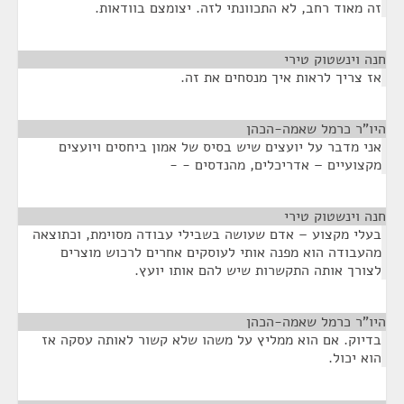
זה מאוד רחב, לא התכוונתי לזה. יצומצם בוודאות.
חנה וינשטוק טירי
¶
אז צריך לראות איך מנסחים את זה.
היו"ר כרמל שאמה-הכהן
¶
אני מדבר על יועצים שיש בסיס של אמון ביחסים ויועצים
מקצועיים – אדריכלים, מהנדסים - -
חנה וינשטוק טירי
¶
בעלי מקצוע – אדם שעושה בשבילי עבודה מסוימת, וכתוצאה
מהעבודה הוא מפנה אותי לעוסקים אחרים לרכוש מוצרים
לצורך אותה התקשרות שיש להם אותו יועץ.
היו"ר כרמל שאמה-הכהן
¶
בדיוק. אם הוא ממליץ על משהו שלא קשור לאותה עסקה אז
הוא יכול.