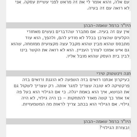
עם אלה, והוא אומר לי את זה מראש לפני עשיית עסקה. אני
לא רואה עם זה בעיה.
היו"ר כרמל שאמה-הכהן
¶
אין עם זה בעיה. אם מתברר שהדברים נעשים מאחורי
הקלעים שהצרכן בכלל לא מודע להם, ולהפך, הוא עוד
מתבסס שהוא מבין שהוא מקבל עצה מקצועית ממומחה, שהוא
גם איש אמונו לצורך העניין. הוא לא רואה את הקשר בינו
לבין בית העסק שהוא מובל אליו.
חנה וינשטוק טירי
¶
כעיקרון אנחנו רואים בזה השפעה לא הוגנת ורואים בזה
פרקטיקה לא טובה שצריך למגר אותה. רק שצריך לשקול גם
את הנושא, איך הוא באמת יגלה. כי אם הגילוי הוא בעל פה
אז אחר כך קשה מאוד להתחקות – כן היה גילוי, לא היה
גילוי. אם הגילוי הוא בכתב צריך לראות מה המשמעויות.
היו"ר כרמל שאמה-הכהן
¶
ובצורת הגילוי?