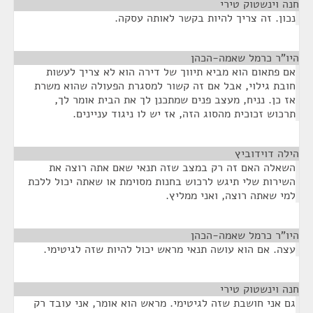
חנה וינשטוק טירי
¶
נכון. זה צריך להיות בקשר לאותה עסקה.
היו"ר כרמל שאמה-הכהן
¶
אם פתאום הוא מביא תיווך של דירה הוא לא צריך לעשות
חובת גילוי, אבל אם זה קשור למסגרת הפעולה שהוא משרת
אז כן. נניח, מעצב פנים שמתכנן לך את הבית אומר לך,
תרכוש זכוכית מהסוג הזה, אז יש לו ניגוד עניינים.
הילה דוידוביץ
¶
השאלה האם זה רק במצב שזה תנאי שאם אתה רוצה את
השירות שלי תיגש לרכוש בחנות מסוימת או שאתה יכול ללכת
למי שאתה רוצה, ואני ממליץ.
היו"ר כרמל שאמה-הכהן
¶
עצה. אם הוא עושה תנאי מראש יכול להיות שזה לגיטימי.
חנה וינשטוק טירי
¶
גם אני חושבת שזה לגיטימי. מראש הוא אומר, אני עובד רק