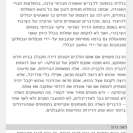
כללית בהמשך לדברים שאמרה חברתי עדנה, בהמלצות חברי
האגודה, אנחנו בהחלט מנחים לעגן את כל נושא העמלות
בחוזים, ויש לנו גם דוגמות של חוזים כך שאנשים יכולים
להיעזר בהם. מהדברים שנאמרים עיקר טרוניה של הציבור
היא באמת בתחום הדיור הפרטי. עיקר עבודתי בתחום
הציבורי, ואני לא לוקחת שם עמלות בכלל כיוון שאני
מתוגמלת גם ברמה מסוימת שנקבעת על-ידי מכפלות שבחלקן
מוכתבות גם על-ידי החשב הכללי.
הרבה פעמים אם אתם הולכים וקונים דירה מקבלן בבית חדש
שמוקם, הוא מפנה אתכם לספק של קרמיקה. יש שם דוגמות
לבניין הזה ולבניין הזה. אלה המאסות הגדולות. אם מישהו
אומר שהוא לא רוצה לקנות מכאן, אפילו בלי אדריכל, אלא
רוצה לקנות אצל ההוא, אתם תראו שהזיכוי שהוא יקבל יהיה
מצחיק לעומת אם אני אשלח את דודתי שתקנה את אותה
קרמיקה – היא תשלם מחיר אחר לגמרי. פה המשחקים האלה
לא קשורים כבר לאדריכלים, לא למעצבי הפנים ולא לאף אחד
– הדברים האלה הם משחקים שקיימים בתחומים שמהגדולים
ביותר הוא שוק הדירות החדשות והקבלנים.
לאה ורון
¶