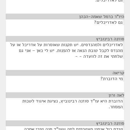
גם לאדריכלים.
היו"ר כרמל שאמה-הכהן
¶
גם לאדריכלים?
סוזנה רבינוביץ
¶
לאדריכלים ולמהנדסים. יש תקנות שאוסרות על אדריכל או על
מהנדס לקבל טובת הנאה או להפנות. יש לי כאן – אני גם
שלחתי את זה לוועדה - -
קריאה
¶
מי הדוברת?
לאה ורון
¶
הדוברת היא עו"ד סוזנה רבינוביץ, נציגת איגוד לשכות
המסחר.
סוזנה רבינוביץ
¶
קודם כול אנחנו מצטרפים למה שעו"ד חנה טירי אמרה