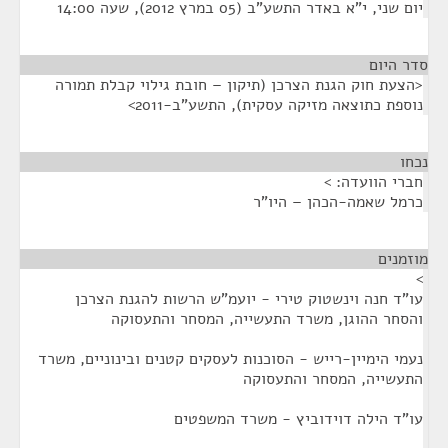
יום שני, י"א באדר התשע"ב (05 במרץ 2012), שעה 14:00
סדר היום
<הצעת חוק הגנת הצרכן (תיקון – חובת גילוי קבלת תמורה
נוספת כתוצאה מזיקה עסקית), התשע"ב-2011>
נכחו
¶
חברי הוועדה: >
כרמל שאמה-הכהן – היו"ר
מוזמנים
¶
>
עו"ד חנה וינשטוק טירי - יועמ"ש הרשות להגנת הצרכן
והסחר ההוגן, משרד התעשייה, המסחר והתעסוקה
נעמי הימיין-רייש - הסוכנות לעסקים קטנים ובינוניים, משרד
התעשייה, המסחר והתעסוקה
עו"ד הילה דוידוביץ - משרד המשפטים