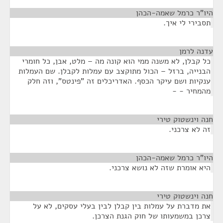
היו"ר כרמל שאמה-הכהן
¶
תסבירי לי איך.
עדנה לרמן
¶
כל קבלן, לא משנה ממי הוא קונה מה – מלט, אבן, כל חומרי
הבנייה, ברזל – הכול מתוקצב עם עמלות לקבלן. שם העמלות
ענקיות ושם עיקר הכסף. האדריכלים זה "פינטס", וזה חלק
מהמחיר - -
חנה וינשטוק טירי
¶
זה לא צרכני.
היו"ר כרמל שאמה-הכהן
¶
היא אומרת שזה לא נושא צרכני.
חנה וינשטוק טירי
¶
את מדברת על עמלות בין קבלן לבין בעלי עסקים, לא על
צרכן במשמעותו של חוק הגנת הצרכן.