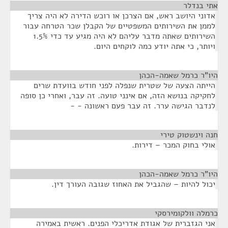
אתי בנדלר
¶
אדוני היושב ראש, אם הצרכן או רוכש הדירה לא היה צריך
לממן את השירותים המשפטיים של הקבלן שכר הטרחה עבור
השירותים שאתה מדבר עליהם לא היה מגיע עד כדי 1.5%
ויותר, כי אתה יודע כמה לוקחים היום.
היו"ר כרמל שאמה-הכהן
¶
הייתה הצעה של שטרית שנפלה לפני חודש בוועדת שרים
לחקיקה בנושא הזה, אם אינני טועה. זה עבר, ואחרי כן סופה
לנדבר הגישה ערר. זה עבר פעם ראשונה - -
חנה וינשטוק טירי
¶
אולי בחוק המכר – דירות.
היו"ר כרמל שאמה-הכהן
¶
יכול להיות – שהגביל את האחוז שגובה העורך דין.
כרמלה וולקומירסקי
¶
אני הגזברית של אגודת אדריכלי הפנים. ראשית באמירה