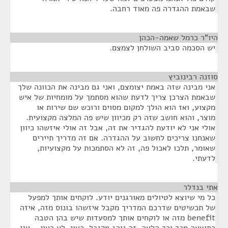
שבאמת ההגדרה פה מאוד רחבה.
היו"ר כרמל שאמה-הכהן
¶
יש הסכמה סביב השולחן לצמצם.
סוזנה רבינוביץ
¶
אני מבינה שזה באמת יצומצם, ואני גם מבינה את הכוונה שלך
שבאמת הצרכן צריך לדעת שהוא מסתמך על מומחיות של איש
מקצוע, ואז הוא הולך למקום מסוים ורוכש שם שירות או
מוצר, והוא חושב שזה רק מכיוון שיש פה המלצה מקצועית.
אולי אני לא יודעת להגדיר את זה, אבל זה אולי איזשהו כיוון
שאנחנו צריכים לחשוב על ההגדרה. אם זה מדריך תיירים
שאומר, תלכו לאכול פה, זה לא הסתמכות על מקצועיות,
לדעתי.
אתי בנדלר
¶
כל מי שיוצא לטיולים מאורגנים יודע. לוקחים אותך למפעל
של תכשיטים שדרכם המדריך מקבל איזשהו בונוס מזה, איזה
benefit מזה או לוקחים אותך למסעדות שיש בהן הטבה