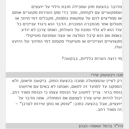
מדובר בהצעת חוק שמכילה חובת גילוי על יועצים
שמתקשרים עם לקוחות, ותוך כדי מתן השירות מקשרים אותם
או ממליצים להם על עסקאות נוספות, מקבלים דמי תיווך או
תשלום אחר מהחברה המוכרת. הדבר הוא ניגוד עניינים כל
עוד הוא לא גלוי ומונח על השולחן, ואותו צרכן לא יודע
באמת אם הוא קיבל המלצה או עצה שמונעת משיקולי
מקצועיים וענייניים או משיקולי מִקסום דמי התיווך של היועץ
שלו.
מי רוצה הערות כלליות, בבקשה?
חנה וינשטוק טירי
¶
רק לציין שהממשלה תמכה בהצעת החוק. ביקשנו תיאום, ולא
הספקנו עד למועד זה לתאם, ואנחנו לא באים עם איזשהו
נוסח ברור. צריך לחשוב על הנוסח עצמו כי הנוסח מאוד רחב.
יכול להיות שיש צורך לצמצם את התחולה. אתה מדבר על
יועצים, אבל בהצעה כתוב: "עוסק או נותן שירות לצרכן" –
זה מאוד רחב.
היו"ר כרמל שאמה-הכהן
¶