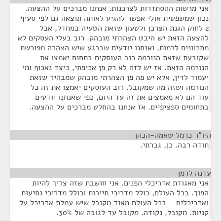
אני מרשות ההסתדרות לצרכנות. אנחנו מברכים על ההצעה.
נכון שמשפטית אולי אפשר להגיע לאותה תוצאה גם לפי סעיף
2 לחוק הגנת הצרכן ולטעון שזאת הטעיה במחדל, אבל
להצעה הזאת יש היבט הצהרתי מובהק. רוב בעלי העסקים לא
מתכוונים לרמות, ואנחנו יודעים שברגע שיש הצהרה מפורשת
שקובעת שזאת הנורמה רוב העוסקים בתחום יאמצו את
הנורמה הזאת. אז יש לזה לא רק פן אכיפתי, כיצד נאכוף ומי
יעמוד לדין, אלא יש פה פן הצהרתי מובהק שמבהיר שזאת
הנורמה ושזה מה שמקובל. רוב העוסקים יאמצו את זה כל
עוד הם לא מאמצים את זה עד היום, כפי שאנחנו יודעים
בתחומים ספציפיים. אז אנחנו בהחלט מברכים על ההצעה.
היו"ר כרמל שאמה-הכהן
¶
תודה רבה. כן, גברתי.
עדנה לרמן
¶
אני מאגודת אדריכלי הפנים. אני חושבת שזה צריך להיות
הפוך. בכל העולם, כולל מדריכי תיירות וכולל מדריכי נסיעות
ואדריכלים – בכל העולם מאוד מקובל שיש עמלת אדריכל על
קניות. מקובל, נקודה. מקובל עד לגובה של 30%.