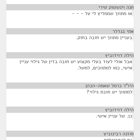
חנה וינשטוק טירי
¶
או מתווך שממליץ לי על - - -
אתי בנדלר
¶
בעניין מתווך יש חובה בחוק.
הילה דוידוביץ
¶
אבל אולי לעוד בעלי מקצוע יש חובה בדין של גילוי עניין
אישי, כמו למתווכים, למשל.
היו"ר כרמל שאמה-הכהן
¶
למתווך יש חובת גילוי?
הילה דוידוביץ
¶
כן. של עניין אישי.
סוזנה רבינוביץ
¶