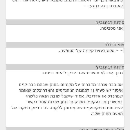
כתוצאה מכך וכך הלאה. זה נוהג מקובל. ראוי, לא ראוי – אני
לא דנה בזה כרגע- -
סוזנה רבינוביץ
¶
אני מסכימה.
אתי בנדלר
¶
- - אלא בעצם קיומה של התופעה.
סוזנה רבינוביץ
¶
נכון. אני לא חושבת שזה צריך להיות בפנים.
אם כבר אנחנו מדברים על מקומות בחוק שבהם כבר קיים
איסור יש סעיף 11 לתקנות המהנדסים והאדריכלים שאומר
שמהנדס או אדריכל, אסור שיקבל טובת הנאה כלשהי
במישרין או בעקיפין מספק או נותן שירות אחר בקשר
לשירותים המקצועיים שהוא נותן ללקוח. זה בדיוק המקור של
הצעת החוק שלך.