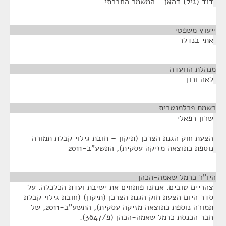
דוד (גיל) דהאן - המשמר החברתי
ייעוץ משפטי
¶
אתי בנדלר
מנהלת הוועדה
¶
לאה ורון
רשמת פרלמנטרית
¶
שרון רפאלי
הצעת חוק הגנת הצרכן (תיקון – חובת גילוי קבלת תמורה
נוספת כתוצאה מזיקה עסקית), התשע"ב-2011
היו"ר כרמל שאמה-הכהן
¶
צהריים טובים. אנחנו פותחים את ישיבת ועדת הכלכלה. על
סדר היום הצעת חוק הגנת הצרכן (תיקון) (חובת גילוי קבלת
תמורה נוספת כתוצאה מזיקה עסקית), התשע"ב-2011, של
חבר הכנסת כרמל שאמה-הכהן (פ/3647).