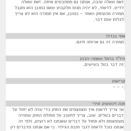
זאת שאלה טובה, אנחנו גם מתחבטים איתה. זאת שאלה
לדיון. לדעתי, לא יהיה מנוס מלקבוע שאם כמובן הוא מקבל
תמורה מהעוסק האחר – כמובן, אם אין תמורה הוא לא צריך
לגלות שום דבר.
אתי בנדלר
¶
תמורה זה גם ארוחה חינם.
היו"ר כרמל שאמה-הכהן
¶
זה דבר בטל בשישים.
קריאות
¶
- - -
חנה וינשטוק טירי
¶
אז צריך לראות איך מצמצמים את החוק כדי שזה לא יחול על
דברים בטלים. שוב, צריך לחשוב על תחולת החוק שתהיה
מצומצמת ולא תחול על דברים שאנחנו לא רוצים, ולפי זה
אנחנו נוכל לראות לגבי חובת הגילוי. כי אם אנחנו מדברים רק