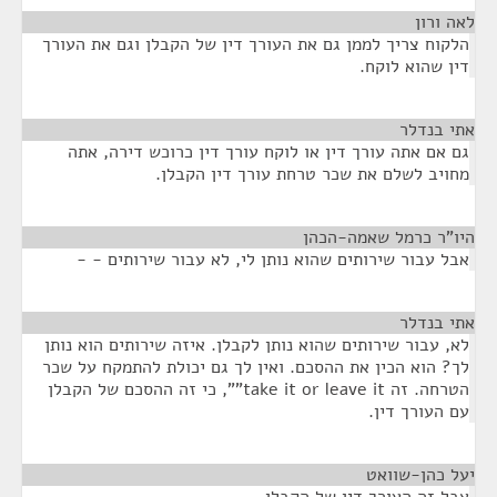
לאה ורון
¶
הלקוח צריך לממן גם את העורך דין של הקבלן וגם את העורך
דין שהוא לוקח.
אתי בנדלר
¶
גם אם אתה עורך דין או לוקח עורך דין כרוכש דירה, אתה
מחויב לשלם את שכר טרחת עורך דין הקבלן.
היו"ר כרמל שאמה-הכהן
¶
אבל עבור שירותים שהוא נותן לי, לא עבור שירותים - -
אתי בנדלר
¶
לא, עבור שירותים שהוא נותן לקבלן. איזה שירותים הוא נותן
לך? הוא הכין את ההסכם. ואין לך גם יכולת להתמקח על שכר
הטרחה. זה take it or leave it"", כי זה ההסכם של הקבלן
עם העורך דין.
יעל כהן-שוואט
¶