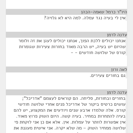
היו"ר כרמל שאמה-הכהן
¶
אין לי בעיה נגד עמלה. למה היא לא גלויה?
עדנה לרמן
¶
אנחנו יכולים ללכת הפוך, אנחנו יכולים לעגן את זה ולומר
שהיום יש בעיה, יש הרבה מאוד בחורות צעירות שגומרות
קורס של שלושה חודשים - -
לאה ורון
¶
גם בחורים צעירים.
עדנה לרמן
¶
בחורים ובחורות, סליחה. הם קוראים לעצמם "אדריכל";
עושים כרטיס ביקור של אדריכל פנים אחרי שלושה חודשי
קורס. אלה שלמדו ארבע שנים ויודעים את המקצוע, יש להם
בעיה להתחרות במחיר. בעיה קשה. היום השוק פרוץ מאוד.
אין אפשרות לוותר על עמלות. אין. אלא אם כן אני לוקחת פי
שלושה ממחיר השוק – מה שלא יקרה. אני אישית מעגנת את