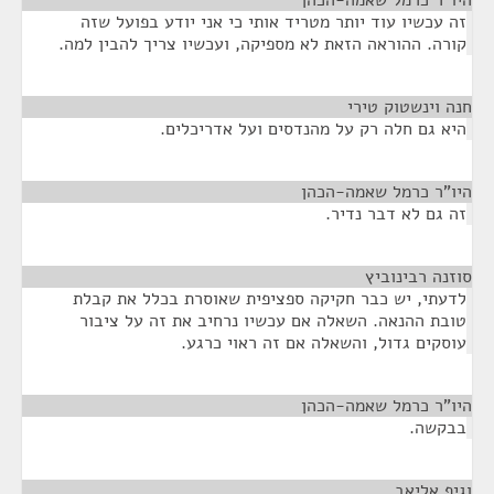
היו"ר כרמל שאמה-הכהן
¶
זה עכשיו עוד יותר מטריד אותי כי אני יודע בפועל שזה
קורה. ההוראה הזאת לא מספיקה, ועכשיו צריך להבין למה.
חנה וינשטוק טירי
¶
היא גם חלה רק על מהנדסים ועל אדריכלים.
היו"ר כרמל שאמה-הכהן
¶
זה גם לא דבר נדיר.
סוזנה רבינוביץ
¶
לדעתי, יש כבר חקיקה ספציפית שאוסרת בכלל את קבלת
טובת ההנאה. השאלה אם עכשיו נרחיב את זה על ציבור
עוסקים גדול, והשאלה אם זה ראוי כרגע.
היו"ר כרמל שאמה-הכהן
¶
בבקשה.
וגיף אליאב
¶