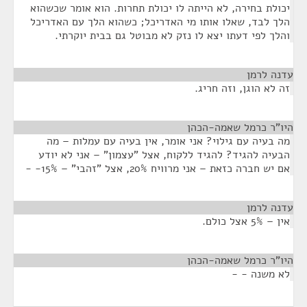
יכולת בחירה, לא הייתה לו יכולת תחרות. הוא אומר שכשהוא
הלך לבד, שאלו אותו מי האדריכל; כשהוא הלך עם האדריכל
והלך לפי דעתו יצא לו נזק לא מבוטל גם בבית יוקרתי.
עדנה לרמן
¶
זה לא הוגן, וזה חריג.
היו"ר כרמל שאמה-הכהן
¶
מה בעיה עם גילוי? אני אומר, אין בעיה עם עמלות – מה
הבעיה להגיד? להגיד ללקוח, אצל "עצמון" – אני לא יודע
אם יש חברה כזאת – אני מרוויח 20%, אצל "זהבי" – 15%- -
עדנה לרמן
¶
אין – 5% אצל כולם.
היו"ר כרמל שאמה-הכהן
¶
לא משנה - -