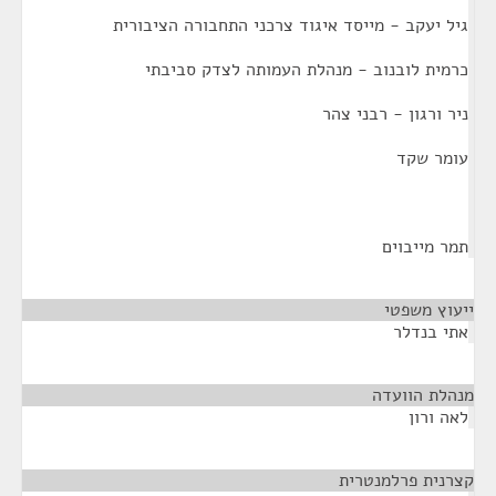
גיל יעקב - מייסד איגוד צרכני התחבורה הציבורית
כרמית לובנוב - מנהלת העמותה לצדק סביבתי
ניר ורגון - רבני צהר
עומר שקד
תמר מייבוים
ייעוץ משפטי
¶
אתי בנדלר
מנהלת הוועדה
¶
לאה ורון
קצרנית פרלמנטרית
¶