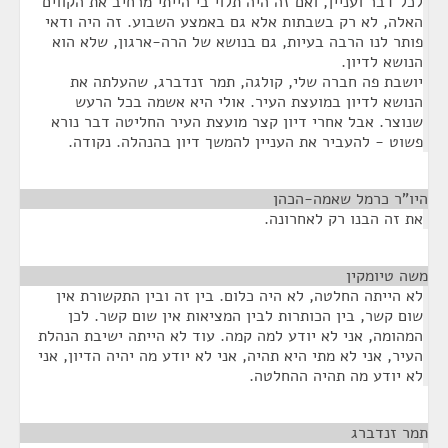
לכל דבר ועניין, ואם זה היה תלוי בי הייתי מרחיב את הקווים
האלה, לא רק בשבתות אלא גם באמצע השבוע. זה היה ודאי
פותר לנו הרבה בעיות, גם בנושא של הרה-ארגון, שלא הוא
הנושא לדיון.
יושבת פה חברה שלי, קולגה, תמר זנדברג, שהעלתה את
הנושא לדיון במועצת העיר. אולי היא אשמה בכל הרעש
שנוצר. אבל אחרי דיון קצר מועצת העיר החליטה דבר נורא
פשוט - להעביר את העניין להמשך דיון בהנהלה. נקודה.
היו"ר כרמל שאמה-הכהן
¶
את זה הבנו רק לאחרונה.
משה טיומקין
¶
לא הייתה החלטה, לא היה כלום. בין זה ובין התקשורת אין
שום קשר, בין הכותרות לבין המציאות אין שום קשר. לכן
המהומה, אני לא יודע למה קמה. עוד לא הייתה ישיבת הנהלת
העיר, אני לא מתי היא תהיה, אני לא יודע מה יהיה הדיון, אני
לא יודע מה תהיה ההחלטה.
תמר זנדברג
¶