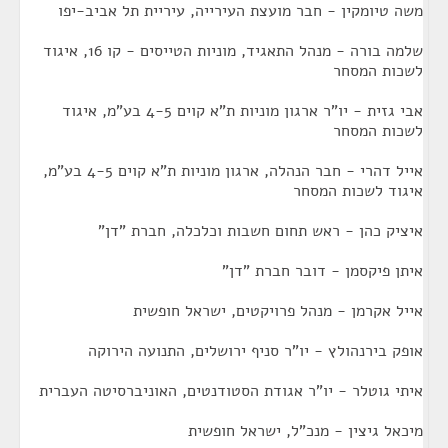
משה טיומקין - חבר מועצת העירייה, עיריית תל אביב-יפו
שלמה בורה - מנהל התאגיד, מוניות הטייסים - קו 16, איגוד
לשכות המסחר
אבי גזית - יו"ר ארגון מוניות ת"א קוים 4-5 בע"מ, איגוד
לשכות המסחר
אייל דהרי - חבר הנהלה, ארגון מוניות ת"א קוים 4-5 בע"מ,
איגוד לשכות המסחר
איציק כהן - ראש תחום חשבות וכלכלה, חברת "דן"
איתן פיקסמן - דובר חברת "דן"
אייל אקרמן - מנהל פרויקטים, ישראל חופשית
אופק בירנהולץ - יו"ר סניף ירושלים, התנועה הירוקה
איתי גוטלר - יו"ר אגודת הסטודנטים, האוניברסיטה העברית
מיכאל גיצין - מנכ"ל, ישראל חופשית