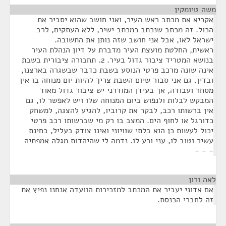
משה טיומקין
¶
אקריא את מכתב ראש העיר, ואני חושב שהוא יסביר את
הכול. זה מכתב שנכתב כמכתב ישיר, ללא העתקים, לרב
ישראל לאו, אבל אני חושב שזה נותן את התשובה.
ראשית, החלטת מועצת העיר מדברת על דיון הנהלת העיר
בנושא המטריד ציבור גדול בעיר. 2. תחבורה ציבורית בשבת
אינה שונה מרכב פרטי הנוסע בשבת כדבר שבשגרה בארצנו,
ובדין. גם אני סבור שיום השבת צריך להיות יום מנוחה בו אין
מסחר ועבודה, אך בעידן המודרני יש ציבור גדול מאוד
המבקש לבלות ולנפוש ביום המנוחה שלו ויש לאפשר לו, גם
אין ברשותו רכב, לבקר את קרוביו, להגיע להצגה, למשחק
כדורגל או לחוף הים. המצב בו רק מי שברשותו רכב פרטי
יכול לעשות כן הוא בלתי שוויוני ואינו צודק בעליל, בחינת
עשיר וטוב לו, עני ורע לו. נדמה לי שהיהדות מגלה אמפתיה
- - -
לאה ורון
¶
אם אדוני יעביר את המכתב למזכירות הוועדה אנחנו נפיץ את
זה לחברי הכנסת.