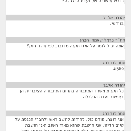
נדרש אישורה של ועדת הכלכלה?
יהודה אלבז
¶
בוודאי.
היו"ר כרמל שאמה-הכהן
¶
אתה יכול לומר על איזו תקנה מדובר, לפי איזה חוק?
תמר זנדברג
¶
386א.
יהודה אלבז
¶
כל תקנות משרד התחבורה בתחום התחבורה הציבורית הן
באישור ועדת הכלכלה.
תמר זנדברג
¶
אני רוצה, קודם כול, להודות ליושב ראש ולחברי הכנסת על
קיום הדיון. אני חושבת שהוא מאוד חשוב ואני חושבת