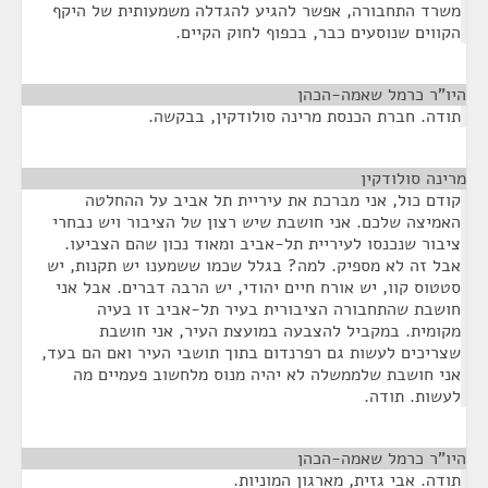
משרד התחבורה, אפשר להגיע להגדלה משמעותית של היקף
הקווים שנוסעים כבר, בכפוף לחוק הקיים.
היו"ר כרמל שאמה-הכהן
¶
תודה. חברת הכנסת מרינה סולודקין, בבקשה.
מרינה סולודקין
¶
קודם כול, אני מברכת את עיריית תל אביב על ההחלטה
האמיצה שלכם. אני חושבת שיש רצון של הציבור ויש נבחרי
ציבור שנכנסו לעיריית תל-אביב ומאוד נכון שהם הצביעו.
אבל זה לא מספיק. למה? בגלל שכמו ששמענו יש תקנות, יש
סטטוס קוו, יש אורח חיים יהודי, יש הרבה דברים. אבל אני
חושבת שהתחבורה הציבורית בעיר תל-אביב זו בעיה
מקומית. במקביל להצבעה במועצת העיר, אני חושבת
שצריכים לעשות גם רפרנדום בתוך תושבי העיר ואם הם בעד,
אני חושבת שלממשלה לא יהיה מנוס מלחשוב פעמיים מה
לעשות. תודה.
היו"ר כרמל שאמה-הכהן
¶
תודה. אבי גזית, מארגון המוניות.