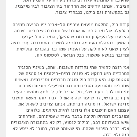
שהעובדה שהנושא עלה לכותרות מעידה על העניין השל
הציבור. אנחנו יודעים את ההדהוד בין הציבור לבין מייצגיו,
גם בתקשורת וגם כולנו, כנבחרי ציבור.
קודם כול, החלטת מועצת עיריית תל-אביב יפו הביעה תמיכה
בהפעלה של מידה כזו או אחרת של תחבורה ציבורית בשבת.
הצבענו על העיקרון וסיכמנו שההיקף, המידה וכו' יקבעו
בהמשך בהנהלת העירייה ובפנייה למשרד התחבורה. אני רוצה
לציין שאני לא חולקת על העניין שמדובר בהכרעה פוליטית
ומדובר בנושא שקשור, ככל הנראה, לסטטוס קוו.
אני רוצה להעיר שתי נקודות חשובות. אחת, בעיניי הסוגיה
המרכזית היא דווקא לא סוגיה דתית-חילונית או סוגיה של
סטטוס קוו. היא קודם כול סוגיה חברתית וסביבתית, ואשמח
שחברינו מהתנועה הסביבתית וגם ממפעילי מוניות השירות
יתייחסו לכך. בעיר שלי, תל-אביב יפו, ל-40% מתושבי העיר
אין רכב פרטי, זה שיעור שהוא אפילו גבוה יותר משאר תושבי
מדינת ישראל. זו סוגיה חברתית. אנחנו צריכים לשאול את
עצמנו האם תושבים אלו נידונו להיות תקועים, כלואים
ומוגבלים למרחק הליכה בלבד בעוד שעמיתיהם, האזרחים
שיש בבעלותם רכב, יכולים לנסוע, רק לא בתחבורה הציבורית
אלא ברכב הפרטי שלהם. מי ששומר שבת, כמובן לא ייסע לא
בזה ולא בזה.