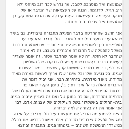
שמועצת עיר מוסמכת לקבל, אך נדרש לכך רוב מיוחס ולא
רוב רגיל. לדוגמה, הגנה על העצמאות של הגזבר או של
מבקר העירייה. העצמאות הזאת קיבלה את הגנת המחוקק, כך
שמועצת עיר צריכה רוב מיוחד.
אני חושב שההחלטה בדבר הפעלת תחבורה ציבורית, גם בעיר
שהיא עיר כמעט חילונית לגמרי – תל-אביב היא עיר עם
מאפיינים בין-לאומיים והיא עיר תיירות – יש משמעות כבדת
משקל להפעלה של תחבורה ציבורית בשבת. זה לא אומר
שהדבר לא חוקי, זה לא אומר שהדבר אסור. זה אומר שצריך
לעשות בכובד ראש ובשיתוף פעולה ובקרה של השלטון
המרכזי, כי יש במדינה סטטוס קוו, שנשמר במשך עשרות
שנים. כל נגיעה שלו וכל שינוי שלו צריך לעשות בצורה מאוד
מדודה, מאוד מידתית, בזהירות רבה. אני יכול לומר את
הדברים האלה כי א' איני דתי; ב', בזמן הקצר שאני פה
בכנסת הספקתי להביע עמדות שנוגדות את תפיסת העולם של
הדתיים והחרדים, אם זה בחוק טל ואם זה בעניין עיכוב בניית
בית-החולים באשקלון בשל השיקולים של עצמות אדם. לכן
אני אומר את זה בצורה שלמה וברורה.
רצינו לשמוע מה הוביל את מועצת העיר תל-אביב; על איזה
סוג של הפעלה ציבורית מדובר; איזה אישור נדרש, אם בכלל,
ממשרדי הממשלה השונים – ביטחון פנים, תחבורה וכיוצא