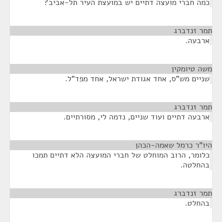
כמה חברי מועצה דתיים יש במועצת העיר תל-אביב?
תמר זנדברג
¶
ארבעה.
משה טיומקין
¶
שניים מש"ס, אחד אגודת ישראל, אחד מפד"ל.
תמר זנדברג
¶
ארבעה דתיים ועוד שניים, נדמה לי, מסורתיים.
היו"ר כרמל שאמה-הכהן
¶
כלומר, הרוב המוחלט של חברי המועצה הלא דתיים תמכו
בהחלטה.
תמר זנדברג
¶
בהחלט.