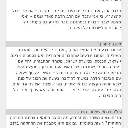
כבוד הרב, אנחנו מכירים ועובדים יחד זמן רב – גם אני יכול
להצטרף, כי אני עובד עם הרב הרבה מאוד שנים - ואני
מאמין שבהידברות ובמתינות נוכל להגיע גם בעניין זה
להסכמות לטובת כלל הציבור.
משפט אחרון
¶
אנחנו יודעים את המצב החוקי, אנחנו יודעים מה בסמכות
העירייה, אנחנו יודעים שתחבורה ציבורית היא בסמכות מדינת
ישראל, הכנסת, ממשלת ישראל, משרד התחבורה. יחד עם
זאת, נדמה לי שמכתבו של ראש העיר והדיון במועצת העיר
הביעו את העניין הזה בצורה ברורה – נמשיך לשתף פעולה
עם הציבור הדתי, נמשיך להידבר, נעשה את הכול על מנת
שלא תהיה הקצנה כזו או אחרת, כפי שעשינו את זה עד היום
הזה. יחד עם זה, צריך לומר – התחבורה היא צורך חיוני של
רוב הציבור.
היו"ר כרמל שאמה-הכהן
¶
תודה. נציג משרד התחבורה, מה המצב החוקי מבחינת הנורמה
החוקית? רשות מקומית, גם אם היא מקבלת את ההחלטה ברוב