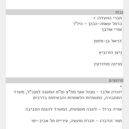
נכחו
¶
חברי הוועדה: >
כרמל שאמה-הכהן – היו"ר
אורי אורבך
דניאל בן-סימון
ניצן הורוביץ
מרינה סולודקין
מוזמנים
¶
>
יהודה אלבז - מנהל אגף תח"צ ומ"מ המשנה למנכ"ל, משרד
התחבורה, התשתיות הלאומיות והבטיחות בדרכים
אורה ברזל - לשכה משפטית, המשרד להגנת הסביבה
תמר זנדברג - חברת מועצה, עיריית תל אביב-יפו