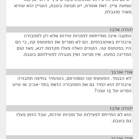
שמשה ציין. זאת אומרת, יש תנועה בשבת, העניין הוא שהיא
מאוד מוגבלת.
יהודה אלבז
¶
התקנה אינה מתייחסת למוניות שירות אלא רק לתחבורה
ציבורית באוטובוסים. הם לא מפרים את הסטטוס קוו, כי הם
היו בסטטוס קוו. הקווים האלה פעלו מקדמת דנא, מאז קום
המדינה כמעט. אין מניעה ואין מגבלה לפעילותם בשבת.
אורי אורבך
¶
לא הבנתי. הסטטוס קוו המפורסם, כשהתיר בחיפה תחבורה
ציבורית הוא התיר גם את התחבורה הזאת בתל-אביב או שיש
הפרש של 15 שנה?
יהודה אלבז
¶
הוא לא התייחס לפעילות של מוניות שירות, שכל הזמן פעלו
גם בשבת.
אורי אורבך
¶