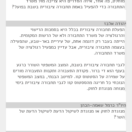
מוחלט, פה אחד, איזה הסדרים היא צריכה מול משרד
התחבורה כדי להפעיל באמת תחבורה ציבורית בשבת בפועל?
יהודה אלבז
¶
הפעלת תחבורה ציבורית בכלל היא בסמכות הרישוי
והרגולציה של משרד התחבורה ולא של הרשות המקומית.
הייתה בעבר רק דוגמה אחת, של עיריית באר-שבע, שהפעילה
בעצמה תחבורה ציבורית, אבל עדיין כמפעיל רגולציה של
משרד התחבורה.
לגבי תחבורה ציבורית בשבת, המצב המשפטי השורר כרגע
בענף הוא די ברור. פקודת התעבורה ותקנות התעבורה מורים
על שמירה על הסטטוס קוו. למיטב הבנתי, במצב המשפטי
הנוכחי כל חריגה מהססטוס קוו לגבי תחבורה ציבורית בימי
מנוחה מנוגדת לחוק.
היו"ר כרמל שאמה-הכהן
¶
מנוגדת לחוק או מנוגדת לשיקול הדעת לשיקול הדעת של
השר?