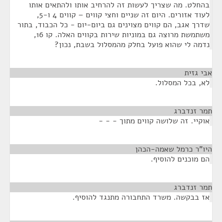
בהחלט. מה שצריך לעשות זה להרחיב אותו ולהתאים אותו
לעוד אזורים. היום זה שניים וחצי קווים – קווים 4 ו-5,
שדרך אגב, הם קווים מצוינים גם ביום-יום - כל הכבוד, בתור
משתמשת מרוצה גם במוניות שירות בקווים האלה. קו 16,
נדמה לי שהוא פועל בחלק מהמסלול בשבת, נכון?
אבי גזית
¶
לא, בכל המסלול.
תמר זנדברג
¶
אוקיי. זה שלושה קווים מתוך - - -
היו"ר כרמל שאמה-הכהן
¶
הם מוכנים להוסיף.
תמר זנדברג
¶
אז בבקשה. משרד התחבורה מתנגד להוסיף.