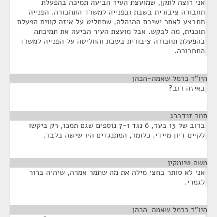
אני רוצה לתקן, שמועצת העיר הביעה תמיכה בהפעלת
תחבורה ציבורית בשבת ובפנייה למשרד התחבורה. הפנייה
תתבצע לאחר ישיבת ההנהלה, שתחליט על איזה קווים הפעלת
תוכנית, מה לבקש. אבל מועצת העיר הביעה את תמיכתה
בהפעלת תחבורה ציבורית בשבת והחליטה על הפנייה למשרד
התחבורה.
היו"ר כרמל שאמה-הכהן
¶
באיזה רוב?
תמר זנדברג
¶
ברוב של 13 בעד, 6 נגד ו-7 נוספים שגם תמכו, רק ביקשו
לקיים דיון מיידי. כלומר, המתנגדים היו שישה בלבד.
משה טיומקין
¶
אני לא סותר בחצי מילה את מה שתמר אמרה, שיהיה ברור
לגמרי.
היו"ר כרמל שאמה-הכהן
¶