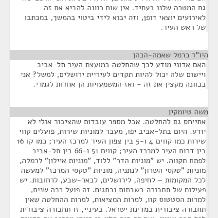
גם המטרה שלנו בעתיד. אין שום כוונה להביא את זה
לאירועים יוצאי דופן, וזה יבוא לידי ביטוי בהמשך, במכתבו
של ראש העיר.
היו"ר כרמל שאמה-הכהן
¶
האם אדוני מודע לכך שהחלטה במועצת העיר תל-אביב
ויישום שלה יכול להיות תקדים לעיריית ירושלים, למשל? אני
בכוונה מקצין את זה - ואז המשמעויות הן אחרות לגמרי.
משה טיומקין
¶
אתייחס גם להחלטה. אבל מספר עובדות שהציבור אולי לא
יודע. היום בתל-אביב יפו, מעבר למוניות שירות, פועלים קווי
שירות כמו קווים 4 ו-5 בין צפון העיר למרכז העיר; כמו קו 16
בין דרום העיר למרכז העיר; קווים 51 ו-66 בין תל-אביב
לפתח תקווה. יש "מוניות הדר" ללוד, "מוניות איילון" לרמלה,
מוניות "טקסי השרון" לנתניה, מוניות "טקסי המרכז" למעשה
לכל המקומות – לחיפה, לירושלים, לבאר-שבע, לרחובות. יש
פעילות של תחבורה בשבתות ובחגים. זה פועל ככה שנים,
למרות הסטטוס קוו, למרות המציאות, למרות ההחלטה שאין
תחבורה ציבורית במדינת ישראל. בעיניי, זו תחבורה ציבורית