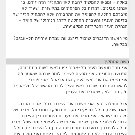
באלה - ומכאן להמשיך להבין לאן התהליך הזה זורם. כי
אנחנו מבינים, למרות כל הפרסומים בתקשורת, שעוד לא
קיבלתם החלטה להפעיל את התחבורה אלא להתחיל הליך של
בדיקת העניין והעברת ההחלטה לדרג הניהולי של העיר –
הנהלת העיר והפקידות המקצועית.
מי ראשון הדוברים שיכול לייצג את עמדת עיריית תל-אביב?
בבקשה.
משה טיומקין
¶
אני חבר מועצת העיר תל-אביב יפו וראש רשות התחבורה,
התנועה והחנייה. אני מרשה לעצמי לומר שבמה שאומר פה
אני מייצג גם את ראש העיר, וגם אביא לביטוי פומבי
לראשונה מכתב שכתב ראש העיר לרבה הראשי של תל-אביב
יפו, הרב לאו, שיסביר את העניין.
אבל תחילה רקע. אני משרת את הציבור בתל-אביב הרבה
מאוד שנים, כולל בתפקידי הקודם כמפקד מחוז תל-אביב של
משטרת ישראל. אני מכיר את מערכת היחסים בין הציבור
הדתי לחילוני לאורך שנים. אני מרשה לעצמי לומר שתל-אביב
יכולה להתברך במערכת יחסים טובה בין כל הציבורים, כולל
הציבור הדתי. לא היו עימותים, לא היו בעיות ואני חושב שזו