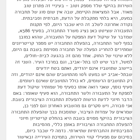
השירות בהיקף שלד מספק וטוב - בעיניי זה פתרון טוב
מאוד. אבל המציאות הקיימת, שבה אין שום סוג של תחבורה
כמעט, היא בלתי מתקבלת על הדעת, חברתית וסביבתית.
נקודה אחרונה לשלב זה היא שכבר היום, לפי תקנות
התעבורה שציטט כאן נציג משרד התחבורה, בסעיף 386א,
שמדבר על שיקול דעת המפקח על התעבורה, שהוא כמובן
כפוף לשר התחבורה, בהפעלת התחבורה יש מספר קריטריונים
שמתירים להחריג הפעלה של תחבורה מסוימת בשבת גם היום,
ללא שינוי של החוק. אחד מהם זה בהגעה לבית-חולים,
למשל, דבר שיש לנו בתל-אביב, וגם במרכז העיר. השני זה
ביישוב שתושביו אינם יהודים, ואתם בטח יודעים
שבתל-אביב יש כמעט 10% מהתושבים שהם אינם יהודים, וזה
רק התושבים הרשומים, לא כולל התושבים שאינם רשומים.
סעיף נוסף, שאני רואה אותו כסעיף סל שמותיר שיקול דעת
למפקח על התעבורה ולשר התחבורה, הוא סעיף שאומר: באם
הדבר חיוני לדעת הרשות להפעלת התחבורה הציבורית בשבת.
אני סבורה, ויש סקרים גם מהשבוע האחרון וגם לפני כן,
שמראים על עמדות הציבור, שתומכות בכך שהפעלת התחבורה
הציבורית בהיקף מסוים בשבת היא בהחלט קריטריון חיוני
להפעלת התחבורה הציבורית באופן כללי, מהסיבות
הסביבתיות והחברתיות שתיארתי. נדמה לי שכבר כיום,
בסיכום עם מפעילי קווי השירות, בתמיכת העירייה ובאישור