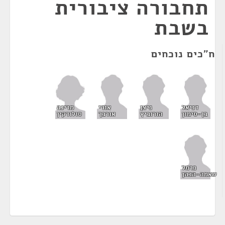
תחבורה ציבורית
בשבת
ח"כים נוכחים
מרינה
דניאל
ניצן
אורי
סולודקין
בן-סימון
הורוביץ
אורבך
כרמל
שאמה-הכהן