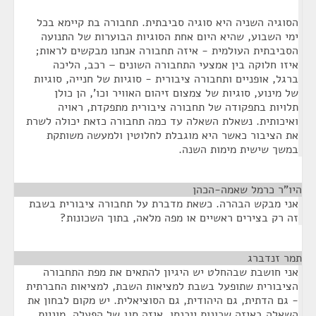
הסוגיה השניה היא סוגיה סביבתית. תחבורה בת קיימא בכל
ימי השבוע, שהיא היום אחת הסוגיות הבוערות של התנועה
הסביבתית העולמית - איזה תחבורה אנחנו מבקשים לראות;
איזו חלוקה בין אמצעי התחבורה השונים – רכב, הליכה
ברגל, אופניים ותחבורה ציבורית - סוגיות של חנייה, סוגיות
של מינוע, סוגיות של צמצום זיהום האוויר וכו', הן כולן
תלויות בתפקודה של תחבורה ציבורית מתפקדת, ראויה
ואיכותית. נשאלת השאלה עד כמה תחבורה כזאת יכולה לשרת
את הציבור כאשר היא מוגבלת לחלוטין ולמעשה משותקת
במשך שישית מימות השנה.
היו"ר כרמל שאמה-הכהן
¶
אני מבקש הבהרה. כשאת מדברת על תחבורה ציבורית בשבת
זה רק בצירים ראשיים או מפה מלאה, בתוך השכונות?
תמר זנדברג
¶
אני חושבת שבהחלט יש היגיון להתאים את מפת התחבורה
הציבורית שתופעל בשבת למציאות השבת, למציאות החברתית
- גם הדתית, גם היהודית, גם הסוציאלית. יש מקום לבחון את
השאלה באיזה שכונות ייכנסו, איזה סוג של הפעלה. מוניות