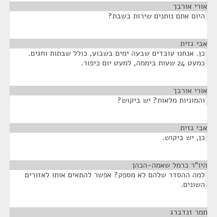
אורי אורבך
¶
היום אתם נותנים שירות בשבת?
אבי גזית
¶
כן. אנחנו עובדים שבעה ימים בשבוע, כולל שבתות וחגים.
כמעט 24 שעות ביממה, למעט יום כיפור.
אורי אורבך
¶
והמוניות מלאות? יש ביקוש?
אבי גזית
¶
כן, יש ביקוש.
היו"ר כרמל שאמה-הכהן
¶
למה ההסדר שלהם לא מספק? אפשר להתאים אותו לאזורים
השונים.
תמר זנדברג
¶