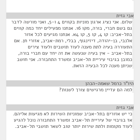
אבי גזית
¶
שלום. אני נציג ארגון מוניות בקווים 4 ו-5, ואני מורשה לדבר
גם בשם חברי, בורה, מקו 16. אנחנו מפעילים יחד כמה קווים
בתל-אביב: קו 4, קו 5, קו 4א. אנחנו מגיעים לכל אזור
אלנבי, בן-יהודה, דיזינגוף, בבלי, רמת-אביב, אזורי חן. אם
התעוררה בעיה לתת מענה לעוד תושבים ולעוד צירים
בתל-אביב - אין בעיה שנעשה את זה יחד עם חברי בורה,
כמובן בגיבוי עיריית תל-אביב ומשרד התחבורה. אני חושב
שניתן מענה לכל הבעיה הזאת.
היו"ר כרמל שאמה-הכהן
¶
למה הם עדיין מרגישים צורך לשנות?
אבי גזית
¶
כי יש אזורים בתל-אביב שמוניות השירות לא מגיעות אליהם.
אז בגיבוי של עיריית תל-אביב ומשרד התחבורה נוכל להגיע
לעוד מקומות ולתת שירות יותר טוב לשאר תושבי תל-אביב.