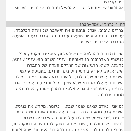
יפה קרינצה
<החלטת עיריית תל-אביב להפעיל תחבורה ציבורית בשבת>
היו"ר כרמל שאמה-הכהן
¶
צהרים טובים, אנחנו פותחים את הישיבה של ועדת הכלכלה.
על סדר-היום החלטת מועצת עיריית תל-אביב בעניין הפעלת
תחבורה ציבורית בשבת.
אמנם מדובר בהחלטה מוניציפאלית, שעניינה מקומי, אבל
לגישתי השלכותיה הן לאומיות. עניין השבת הוא עניין שנוגע,
לדעתי, לשיא הרגישות של המרקם העדין של החברה
הישראלית, לא רק ביחסי חילונים-חרדים. בתפיסת עולמי
השבת היא שבת של כולנו, כל אחד רואה אותה במובנו שלו.
השבת היא אלמנט דתי שלא שייך רק לחרדים, הוא שייך גם
לדתיים, למסורתיים, גם לחילונים במובן מסוים, השבת היא
מנוחה עבורם.
גם אני, כאדם שאינו שומר שבת – כלומר, מקדש את כניסת
השבת אבל נוסע בשבת – אני רואה זוויות שונות ושיקולים
שונים לפני שמחליטים להפעיל תחבורה ציבורית בשבת.
לדעתי, יש החלטות, שגם אם הן מתקבלות בצורה דמוקרטית,
צריכים להיות להן האיזונים. גם בפקודת העיריות יש החלטות