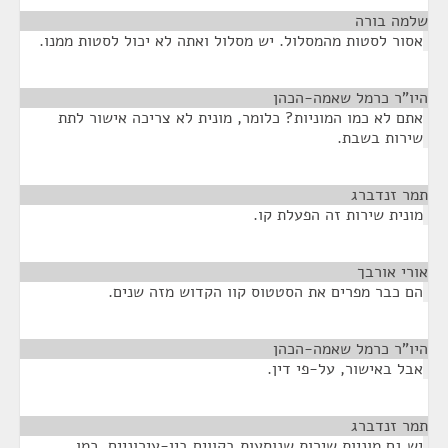
שלמה בורה
¶
אסור לסטות מהמסלול. יש מסלול ואתה לא יכול לסטות ממנו.
היו"ר כרמל שאמה-הכהן
¶
אתם לא כמו המוניות? כלומר, מונית לא צריכה אישור לתת
שירות בשבת.
תמר זנדברג
¶
מונית שירות זה הפעלת קו.
אורי אורבך
¶
הם כבר מפרים את הסטטוס קוו הקדוש מזה שנים.
היו"ר כרמל שאמה-הכהן
¶
אבל באישור, על-פי דין.
תמר זנדברג
¶
יש גם מוניות שירות שנוסעות בקווים בין-עירוניים, כמו