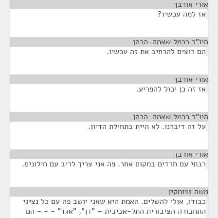
אורי אורבך
¶
אז למה עכשיו?
היו"ר כרמל שאמה-הכהן
¶
הם רוצים להרחיב את זה עכשיו.
אורי אורבך
¶
אז זה כן יכול להפריע.
היו"ר כרמל שאמה-הכהן
¶
על זה דיברנו. לא היית בתחילת הדיון.
אורי אורבך
¶
רבתי עם חרדים במקום אחר. פה אני צריך לריב עם חילונים.
משה טיומקין
¶
כבודו, אולי להשלים. האמת היא שאני יושב פה עם כל נציגי
התחבורה הציבורית התל-אביבית – "דן", "אגד" - - - הם