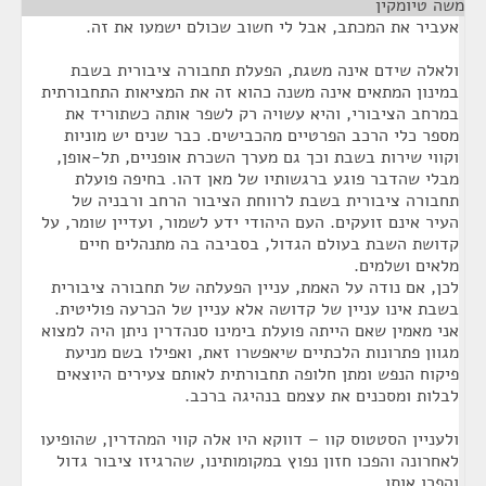
משה טיומקין
¶
אעביר את המכתב, אבל לי חשוב שכולם ישמעו את זה.
ולאלה שידם אינה משגת, הפעלת תחבורה ציבורית בשבת
במינון המתאים אינה משנה כהוא זה את המציאות התחבורתית
במרחב הציבורי, והיא עשויה רק לשפר אותה כשתוריד את
מספר כלי הרכב הפרטיים מהכבישים. כבר שנים יש מוניות
וקווי שירות בשבת וכך גם מערך השכרת אופניים, תל-אופן,
מבלי שהדבר פוגע ברגשותיו של מאן דהו. בחיפה פועלת
תחבורה ציבורית בשבת לרווחת הציבור הרחב ורבניה של
העיר אינם זועקים. העם היהודי ידע לשמור, ועדיין שומר, על
קדושת השבת בעולם הגדול, בסביבה בה מתנהלים חיים
מלאים ושלמים.
לכן, אם נודה על האמת, עניין הפעלתה של תחבורה ציבורית
בשבת אינו עניין של קדושה אלא עניין של הכרעה פוליטית.
אני מאמין שאם הייתה פועלת בימינו סנהדרין ניתן היה למצוא
מגוון פתרונות הלכתיים שיאפשרו זאת, ואפילו בשם מניעת
פיקוח הנפש ומתן חלופה תחבורתית לאותם צעירים היוצאים
לבלות ומסכנים את עצמם בנהיגה ברכב.
ולעניין הסטטוס קוו – דווקא היו אלה קווי המהדרין, שהופיעו
לאחרונה והפכו חזון נפוץ במקומותינו, שהרגיזו ציבור גדול
והפרו אותו.