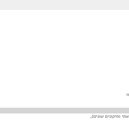
עין (תיקון מס' 7) (דין משמעתי ותיקונים שונים),