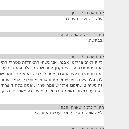
יורם אבנר פרידמן
¶
אפשר להעיר הערה?
היו"ר כרמל שאמה-הכהן
¶
בבקשה.
יורם אבנר פרידמן
¶
לי קוראים פרידמן אבנר, אני נשיא התאחדות משרדי התיו
הקודמים חבר הכנסת וקנין אמר שיש לי צ'ק פתוח להעלות
הקודם יושב ראש הוועדה אמר לי שזה לא ענייני, ומה ש
לך, תלך עליו. יש סעיף מסוים ספציפי שצריך לתקן אותו 
זה סעיף 2 שתיקנו אותו שאומר שמי שעוסק בתיווך צר
לא בעל רישיון זאת עבירה פלילית שדינה מאסר שנה וקנס
היו"ר כרמל שאמה-הכהן
¶
למה אתה מחזיר אותנו עכשיו אחורה?