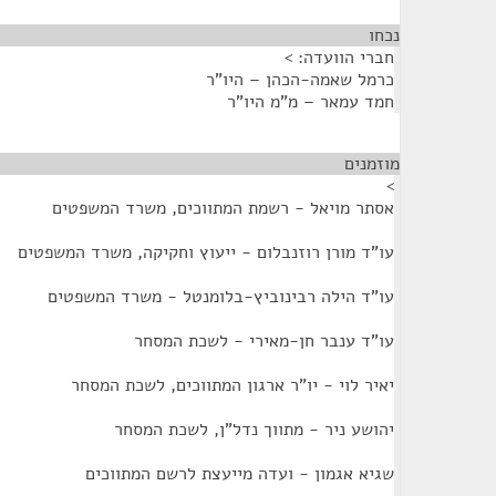
נכחו
¶
חברי הוועדה: >
כרמל שאמה-הכהן – היו"ר
חמד עמאר – מ"מ היו"ר
מוזמנים
¶
>
אסתר מויאל - רשמת המתווכים, משרד המשפטים
עו"ד מורן רוזנבלום - ייעוץ וחקיקה, משרד המשפטים
עו"ד הילה רבינוביץ-בלומנטל - משרד המשפטים
עו"ד ענבר חן-מאירי - לשכת המסחר
יאיר לוי - יו"ר ארגון המתווכים, לשכת המסחר
יהושע ניר - מתווך נדל"ן, לשכת המסחר
שגיא אגמון - ועדה מייעצת לרשם המתווכים