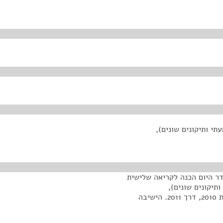
עין (תיקון מס' 7) (דין משמעתי ותיקונים שונים),
דר היום הכנה לקריאה שלישית
 מס' 7) (דין משמעתי ותיקונים שונים),
התש"ע-2010. מספר ישיבות כבר נערכו בעניין החל בשנת 2010, דרך 2011. הישיבה