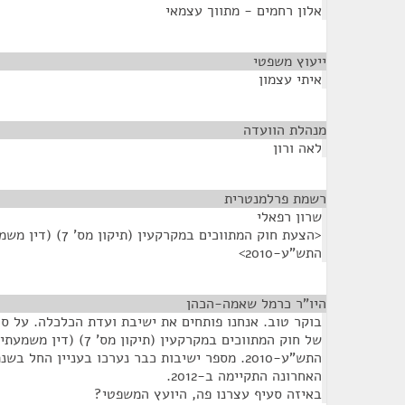
אלון רחמים - מתווך עצמאי
ייעוץ משפטי
¶
איתי עצמון
מנהלת הוועדה
¶
לאה ורון
רשמת פרלמנטרית
¶
שרון רפאלי
<הצעת חוק המתווכים במקרק
התש"ע-2010>
היו"ר כרמל שאמה-הכהן
¶
בוקר טוב. אנחנו פותחים את ישיבת ועדת הכלכלה. על ס
של חוק המתווכים במקרקעין (תיקון
האחרונה התקיימה ב-2012.
באיזה סעיף עצרנו פה, היועץ המשפטי?