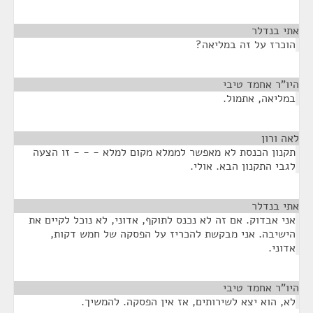
אתי בנדלר
¶
הוכרז על זה במליאה?
היו"ר אחמד טיבי
¶
במליאה, אתמול.
לאה ורון
¶
תקנון הכנסת לא מאפשר לממלא מקום למלא - - - זו הצעה
לגבי התקנון הבא. אולי.
אתי בנדלר
¶
אני אבדוק. אם זה לא נכנס לתוקף, אדוני, לא נוכל לקיים את
הישיבה. אני מבקשת להכריז על הפסקה של חמש דקות,
אדוני.
היו"ר אחמד טיבי
¶
לא, הוא יצא לשירותים, אז אין הפסקה. להמשיך.