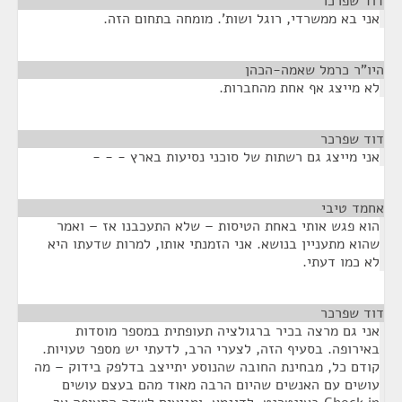
דוד שפרכר
¶
אני בא ממשרדי, רוגל ושות'. מומחה בתחום הזה.
היו"ר כרמל שאמה-הכהן
¶
לא מייצג אף אחת מהחברות.
דוד שפרכר
¶
אני מייצג גם רשתות של סוכני נסיעות בארץ - - -
אחמד טיבי
¶
הוא פגש אותי באחת הטיסות – שלא התעכבנו אז – ואמר
שהוא מתעניין בנושא. אני הזמנתי אותו, למרות שדעתו היא
לא כמו דעתי.
דוד שפרכר
¶
אני גם מרצה בכיר ברגולציה תעופתית במספר מוסדות
באירופה. בסעיף הזה, לצערי הרב, לדעתי יש מספר טעויות.
קודם כל, מבחינת החובה שהנוסע יתייצב בדלפק בידוק – מה
עושים עם האנשים שהיום הרבה מאוד מהם בעצם עושים