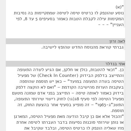
"(א)
נוסע שהונפק לו כרטיס טיסה לטיסה שמתקיימות בה נסיבות
המקימות עילה לקבלת הטבות כאמור בסעיפים 5 עד 8, לפי
העניין" - - -
לאה ורון
¶
גברתי קוראת מהנוסח החדש שהופץ לישיבה.
אתי בנדלר
¶
כן. "זכאי להטבות, כולן או חלקן, אם הגיע לשדה התעופה
והתייצב בדלפק הבידוק (Check In Counter) של מפעיל
הטיסה בשדה התעופה במועד" – כאן יש תוספת שהוספה
בעקבות הערות מהישיבה הקודמת – "ואם לא הוקצה דלפק
בידוק כאמור לאותה טיסה – התייצב בפני אדם שמונה מטעם
מפעיל הטיסה לפי סעיף 8ג(ג1) לחוק רישוי שירותי התעופה,
התשכ"ג-1963" – זה מופיע בסעיף אחר בהצעת החוק, זה
תוספת.
"והכול אלא אם כן קיבל הודעה מאת מפעיל הטיסה, המארגן
או נותן שירותי סוכנות נסיעות בדבר העברתו לטיסה אחרת
מזו שאליה הונפק לו כרטיס הטיסה, ובלבד שקיבל את