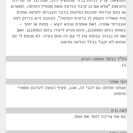
התוצאה. צריך להיות ברור שהסעיף הזה, שמדובר על שלילת
הזכאות "אלא אם כן קיבל הודעה מאת מפעיל הטיסה, המארגן
או נותן שירותי סוכנות נסיעות בדבר העברתו לטיסה אחרת
מזו שאליה הונפק לו כרטיס הטיסה", הכוונה היא בדיוק למה
שגברתי אמרה. זאת אומרת שהוא יוצא – פחות או יותר –
באותו הזמן המתוכנן, והוא מגיע ליעדו בזמן המתוכנן. ואם
את זה נבהיר בנוסח אין לי עם זה שום בעיה. לא אכפת לי גם
שהוא לא יקבל בכלל הודעה מראש.
היו"ר כרמל שאמה-הכהן
¶
כן.
רוני אמיר
¶
אנחנו שלחנו גם לגבי זה, אגב, סעיף הצעה לעדכון מספרי
טיסות.
לאה ורון
¶
גם את צריכה לומר את שמך.