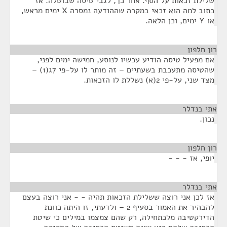
שלילת זכאות על הסף. אחר כך, לגבי טיסה שבוטלה. אז
כתוב למה הוא זכאי במקרה שההודעה נמסרה X ימים מראש,
או Y ימים, וכן הלאה.
רון חלפון
¶
אם מפעיל טיסה הודיע עכשיו לנוסע, חמישה ימים לפני,
שהטיסה מתעכבת בשעתיים – זה מותר לו על-פי 7ג(1) –
מצד שני, על-פי 2(א) נשללת לו הזכאות.
אתי בנדלר
¶
נכון.
רון חלפון
¶
יופי, אז - - -
אתי בנדלר
¶
אז לכן אני רוצה ששלילת הזכאות תהיה - - אני רוצה בעצם
להבהיר את האמור בסעיף 2 – ולדעתי, זו היתה כוונת
הדירקטיבה מלכתחילה, רק שהם צמצמו במילים כי שיטת