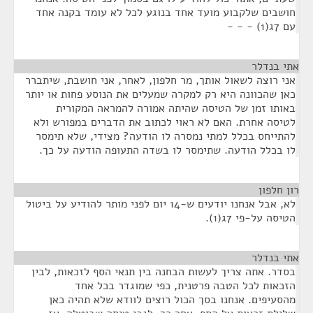
חושבים שלקבוע מועד אחד בנוגע לכל לא עומד בקנה אחד
עם 7ג(1) - - -
אתי בנדלר
¶
אני רוצה לשאול אותך, מר חלפון, לאחר, אני חושבת, שיתברר
כאן שהכוונה היא רק למקרה שמעלים את הנוסע פחות או יותר
באותו זמן של הטיסה שהיתה אמורה להמראה המקורית
לטיסה אחרת. האם לא ראוי לכתוב את הדברים במפורש ולא
להתייחס בכלל למתי נמסרה לו הודעה? מצידי, שלא תימסר
לו בכלל הודעה. שתימסר לו בשדה התעופה הודעה על כך.
רון חלפון
¶
לא, אבל אנחנו יודעים ש-14 יום לפני מותר להודיע על ביטול
הטיסה על-פי 7ג(1).
אתי בנדלר
¶
בסדר. אתה צריך לעשות הבחנה בין תנאי הסף לזכאות, לבין
הזכאות לכל הטבה פרטנית, כפי שמוגדר בכל אחד
מהסעיפים. אנחנו בסך הכול רוצים לוודא שלא תהיה כאן