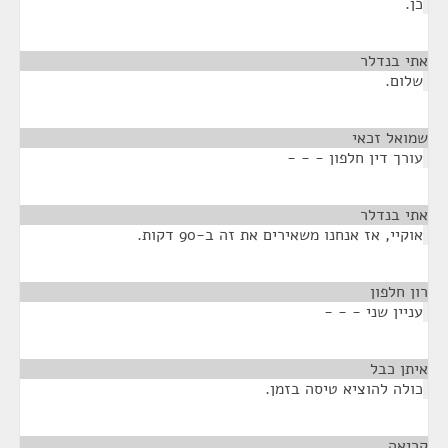
כן.
אתי בנדלר
¶
שלום.
שמואל זכאי
¶
עורך דין חלפון - - -
אתי בנדלר
¶
אוקיי, אז אנחנו משאירים את זה ב-90 דקות.
רון חלפון
¶
עניין שני - - -
איתן כבל
¶
כולה להוציא טיסה בזמן.
קריאה
¶