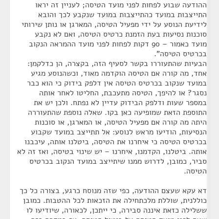
ההודעה שבוע לפחות לפני מועד הטיסה; לעניין זה יראו
התייצבות במועד כהתייצבות במועד שנקבע לכך והובא
לידיעת הנוסע על ידי מפעיל הטיסה, המארגן או נותן שירותי
סוכנות נסיעות בעת הזמנת כרטיס הטיסה, ואם לא נקבע
מועד כאמור – 90 דקות לפחות לפני מועד ההמראה הנקוב
בכרטיס הטיסה".
הבעיות שהתעוררו בקשר לסעיף הזה, בקצרה, הן כדלקמן:
אחד, מה קורה אם הטיסה הוקדמה מאוד, וכשהנוסע מגיע
במועד שנקוב בכרטיס הטיסה אין דלפק בידוק כי הוא כבר
נסגר? או להיפך, הטיסה מתעכבת, החליטו לאחר אותה
במספר שעות ודלפק הבידוק עדיין לא נפתח. ולכן יש את
התוספת הזאת שמופיעה כאן בקו. שאלה נוספת שהתעוררה
היתה מה קורה אם מפעיל הטיסה, או המארגן, או סוכנות
הנסיעות, הודיעו מראש לנוסע: אל תתייצב במועד שקבוע
בכרטיס הטיסה כי איחרנו את הטיסה, ביטלנו אותה, עיכבנו
אותה. ביטלנו, הקדמנו, איחרנו – יש שינוי בטיסה, ואז זה לא
סביר, כמובן, לדרוש ממנו שיתייצב במועד הנקוב בכרטיס
הטיסה.
דא עקא שעצם ההודעה, כפי שזה מנוסח כרגע, בצורה כל כך
כוללנית, שוללת מלכתחילה את הזכאות לכל ההטבות. כמובן
ששלילה כזאת איננה סבירה, כי ייתכן, לכאורה, שיודיעו לו