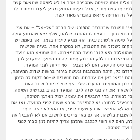
מעלים אותו לטיסה שמספרה אחר או לא לטיסה שיוצאת קצת
לפני או קצת אחרי, אבל בעצם הנוסע מגיע ליעדו ונמסרה לו
על זה הודעה מראש בהפרש מאוד קצר.
אני חושבת שבמכתב המפורט של חברת "אל-על" – אם אני
הבנתי נכון – בעצם זו ההסגה שלהם, שלא יצא שהנוסע עולה
על טיסה אלטרנטיבית, הוא מגיע ליעדו בזמן, ואז באמת יש
מקום לשלול את ההטבות, לא במקרה אחר. בעיה שלישית
שהועלתה היא לגבי מועד ההתייצבות. מה שמוצע הוא מועד
ההתייצבות בדלפק הבידוק אמור להיות המועד שנקבע לכך
בכרטיס הטיסה, ואם לא נקבע – 90 דקות לפני המועד.
קודם כל, היתה התכתבות ונעשה בירור ברשות שדות התעופה,
והם יביעו כאן את עמדתם. הם חושבים ש-60 דקות זה הזמן
הנכון והמתאים. ההערה שלי היא שצריכים לחשוב האם
להשאיר את זה כפי שזה לגבי המועד הנקוב בכרטיס הטיסה,
כי לכאורה, כדי להבטיח את עצמו, יכול מארגן הטיסה,
המפעיל לכתוב: נא להתייצב ארבע שעות לפני המועד. ואז אם
הוא לא התייצב ארבע שעות לפני, אז הוא לא יהיה זכאי
להטבות כלשהן. אז גם כאן צריכים לחשוב אם לא להגביל את
זה, האם לא ראוי לכתוב שהזמן צריך להיות זמן סביר לפני
מועד הטיסה.