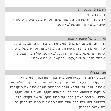
רשמת פרלמנטרית
¶
הילה מליחי
<הצעת חוק שירותי תעופה (פיצוי וסיוע בשל ביטול טיסה או
שינוי בתנאיה), התשע"ב-2011>
היו"ר כרמל שאמה-הכהן
¶
צהריים טובים, אנחנו פותחים את ישיבת ועדת הכלכלה. על
סדר היום הצעת חוק שירותי תעופה (פיצוי וסיוע בשל ביטול
טיסה או שינוי בתנאיה), התשע"ב-2011, של חבר הכנסת
אחמד טיבי, פ/1374/18. בבקשה, איפה עצרנו?
אתי בנדלר
¶
ובכן, אדוני היושב-ראש, בישיבה האחרונה התקיים דיון
בסעיף 2 להצעת החוק. עדיין לא היו הצבעות בקשר אליו. אני
אזכיר, אולי אני אקרא אותו במהירות ואני אזכיר את הנקודות
העיקריות שהתעוררו בקשר לאותו סעיף. סעיף 2 הוא סעיף
כללי שמדבר באופן כללי על תנאי הסף, אפשר לקרוא לזה,
לזכאות להטבות לכל אחד מסוג ההטבות המנויות בחוק זה.
זה אומר כדלקמן: