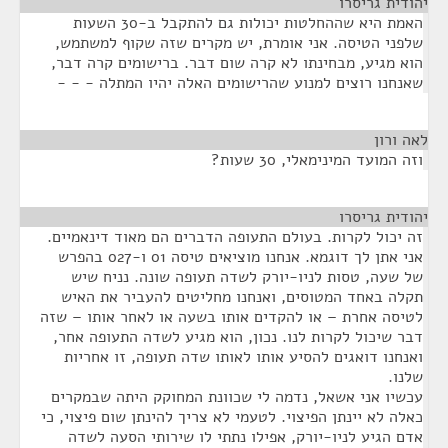
יהודית גריסרו
¶
האמת היא שההחלטות יכולות גם להתקבל ב-30 השעות
שלפני הטיסה. אני אומרת, יש מקרים שזה שקוף למשתמש,
הוא מגיע, מבחינתו לא קרה שום דבר. ברישומים קרה דבר,
שאנחנו רוצים למנוע שהרישומים האלה יהיו המתלה - - -
לאה ורון
¶
וזה המועד המינימאלי, 30 שעות?
יהודית גריסרו
¶
זה יכול לקרות. בעולם התעופה הדברים הם מאוד דינאמיים.
אני אתן לך דוגמא. אנחנו מוציאים טיסה 01 ו-027 בהפרש
של שעה, טסות לניו-יורק לשדה תעופה שונה. נניח שיש
תקלה באחד המטוסים, ואנחנו מחליטים להעביר את האיש
לטיסה אחרת – או להקדים אותו בשעה או לאחר אותו – שזה
דבר שיכול לקרות לנו. נכון, הוא מגיע לשדה התעופה אחר,
ואנחנו דואגים להסיע אותו לאותו שדה תעופה, זו אחריות
שלנו.
עכשיו אני אשאל, נדמה לי שכוונת המחוקק היתה שבמקרים
כאלה לא יינתן הפיצוי. לטעמי לא צריך להינתן שום פיצוי, כי
אדם הגיע לניו-יורק, אפילו נתתי לו שירותי הסעה לשדה