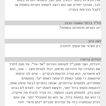
אלו הבעיות בקשר לסעיף קטן (א), ונשמעו הערות בקשר
לכך, ואדוני יחליט אם הוא רוצה לשמוע הערות נוספות או
לקבל הכרעות בעניין.
היו"ר כרמל שאמה-הכהן
¶
יש הערות מיוחדות נוספות?
לאה ורון
¶
רק תציגי את עצמך לוועדה.
יהודית גריסרו
¶
יהודית, ואני סמנכ"ל לקוחות ושירות "אל-על". על מנת לחדד
את הנקודה של ההודעה מראש, יכול לקרות מצב – אגב, הוא
לא תיאורטי, הוא קורה חדשות לבקרים – שיש לנו טיסות
שיוצאות די סמוך האחת לרעותה לאותו יעד. מטעמים
מסחריים, לפעמים שירותיים, אנחנו בוחרים לבטל טיסה אחת,
להקצות מטוס גדול יותר, ולצאת לאותו יעד. לאדם לא נגרם
שום נזק, לפעמים מצבו השתפר, זה סביר להניח מה שיקרה,
כי הוא טס במטוס גדול, אז הוא גם משוכלל יותר. אין שום
הגיון שבמקרה כזה על עניינים טכניים יינתן פיצוי. זוהי