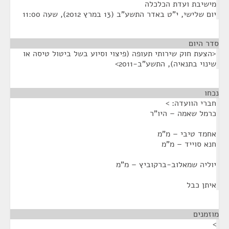
מישיבת ועדת הכלכלה
יום שלישי, י"ט באדר התשע"ב (13 במרץ 2012), שעה 11:00
סדר היום
<הצעת חוק שירותי תעופה (פיצוי וסיוע בשל ביטול טיסה או
שינוי בתנאיה), התשע"ב-2011>
נכחו
¶
חברי הוועדה: >
כרמל שאמה – היו"ר
אחמד טיבי – מ"מ
חנא סוייד – מ"מ
יוליה שמאלוב-ברקוביץ – מ"מ
איתן כבל
מוזמנים
¶
>