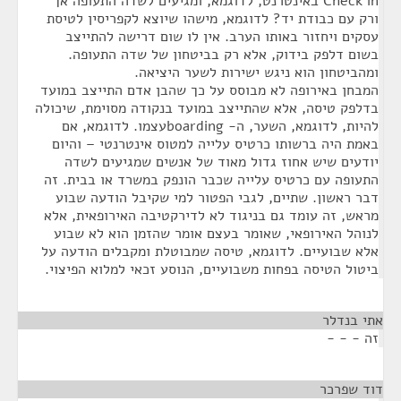
Check in באינטרנט, לדוגמא, ומגיעים לשדה התעופה אך
ורק עם כבודת יד? לדוגמא, מישהו שיוצא לקפריסין לטיסת
עסקים ויחזור באותו הערב. אין לו שום דרישה להתייצב
בשום דלפק בידוק, אלא רק בביטחון של שדה התעופה.
ומהביטחון הוא ניגש ישירות לשער היציאה.
המבחן באירופה לא מבוסס על כך שהבן אדם התייצב במועד
בדלפק טיסה, אלא שהתייצב במועד בנקודה מסוימת, שיכולה
להיות, לדוגמא, השער, ה- boardingעצמו. לדוגמא, אם
באמת היה ברשותו כרטיס עלייה למטוס אינטרנטי – והיום
יודעים שיש אחוז גדול מאוד של אנשים שמגיעים לשדה
התעופה עם כרטיס עלייה שכבר הונפק במשרד או בבית. זה
דבר ראשון. שתיים, לגבי הפטור למי שקיבל הודעה שבוע
מראש, זה עומד גם בניגוד לא לדירקטיבה האירופאית, אלא
לנוהל האירופאי, שאומר בעצם אומר שהזמן הוא לא שבוע
אלא שבועיים. לדוגמא, טיסה שמבוטלת ומקבלים הודעה על
ביטול הטיסה בפחות משבועיים, הנוסע זכאי למלוא הפיצוי.
אתי בנדלר
¶
זה - - -
דוד שפרכר
¶