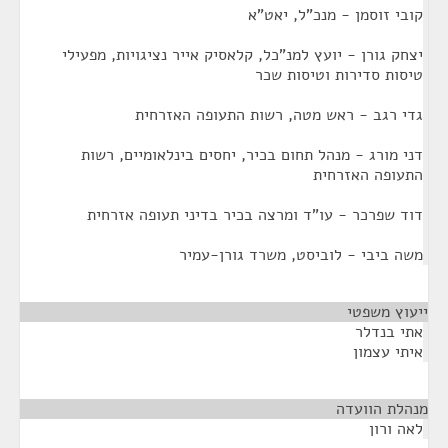
קובי זוסמן - מנכ"ל, יאט"א
יצחק גורן - יועץ למנ"כל, קלאסיק אייר נציגויות, מפעילי
טיסות סדירות וטיסות שכר
גדי רגב - ראש מטה, רשות התעופה האזרחית
דני מורג - מנהל תחום בכיר, יחסים בינלאומיים, רשות
התעופה האזרחית
דוד שפרכר - עו"ד ומרצה בכיר בדיני תעופה אזרחית
משה ביבי - לוביסט, משרד גורן-עמיר
ייעוץ משפטי
¶
אתי בנדלר
איתי עצמון
מנהלת הוועדה
¶
לאה ורון