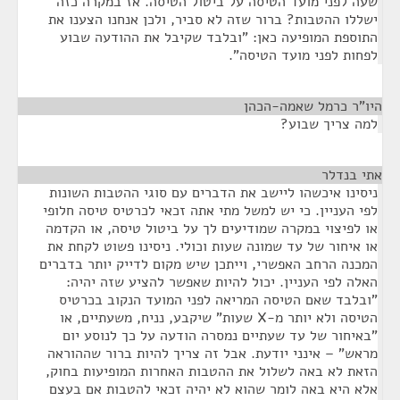
שעה לפני מועד הטיסה על ביטול הטיסה. אז במקרה כזה
ישללו ההטבות? ברור שזה לא סביר, ולכן אנחנו הצענו את
התוספת המופיעה כאן: "ובלבד שקיבל את ההודעה שבוע
לפחות לפני מועד הטיסה".
היו"ר כרמל שאמה-הכהן
¶
למה צריך שבוע?
אתי בנדלר
¶
ניסינו איכשהו ליישב את הדברים עם סוגי ההטבות השונות
לפי העניין. כי יש למשל מתי אתה זכאי לכרטיס טיסה חלופי
או לפיצוי במקרה שמודיעים לך על ביטול טיסה, או הקדמה
או איחור של עד שמונה שעות וכולי. ניסינו פשוט לקחת את
המכנה הרחב האפשרי, וייתכן שיש מקום לדייק יותר בדברים
האלה לפי העניין. יכול להיות שאפשר להציע שזה יהיה:
"ובלבד שאם הטיסה המריאה לפני המועד הנקוב בכרטיס
הטיסה ולא יותר מ-X שעות" שיקבע, נניח, משעתיים, או
"באיחור של עד שעתיים נמסרה הודעה על כך לנוסע יום
מראש" – אינני יודעת. אבל זה צריך להיות ברור שההוראה
הזאת לא באה לשלול את ההטבות האחרות המופיעות בחוק,
אלא היא באה לומר שהוא לא יהיה זכאי להטבות אם בעצם