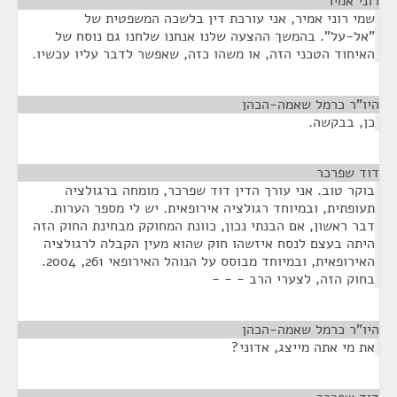
רוני אמיר
¶
שמי רוני אמיר, אני עורכת דין בלשכה המשפטית של
"אל-על". בהמשך ההצעה שלנו אנחנו שלחנו גם נוסח של
האיחוד הטכני הזה, או משהו כזה, שאפשר לדבר עליו עכשיו.
היו"ר כרמל שאמה-הכהן
¶
כן, בבקשה.
דוד שפרכר
¶
בוקר טוב. אני עורך הדין דוד שפרכר, מומחה ברגולציה
תעופתית, ובמיוחד רגולציה אירופאית. יש לי מספר הערות.
דבר ראשון, אם הבנתי נכון, כוונת המחוקק מבחינת החוק הזה
היתה בעצם לנסח איזשהו חוק שהוא מעין הקבלה לרגולציה
האירופאית, ובמיוחד מבוסס על הנוהל האירופאי 261, 2004.
בחוק הזה, לצערי הרב - - -
היו"ר כרמל שאמה-הכהן
¶
את מי אתה מייצג, אדוני?