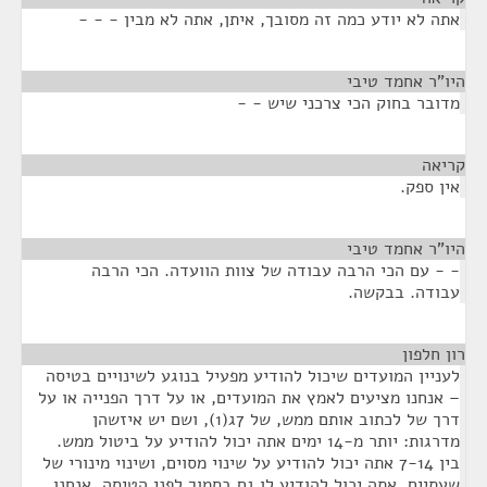
אתה לא יודע כמה זה מסובך, איתן, אתה לא מבין - - -
היו"ר אחמד טיבי
¶
מדובר בחוק הכי צרכני שיש - -
קריאה
¶
אין ספק.
היו"ר אחמד טיבי
¶
- - עם הכי הרבה עבודה של צוות הוועדה. הכי הרבה
עבודה. בבקשה.
רון חלפון
¶
לעניין המועדים שיכול להודיע מפעיל בנוגע לשינויים בטיסה
– אנחנו מציעים לאמץ את המועדים, או על דרך הפנייה או על
דרך של לכתוב אותם ממש, של 7ג(1), ושם יש איזשהן
מדרגות: יותר מ-14 ימים אתה יכול להודיע על ביטול ממש.
בין 7-14 אתה יכול להודיע על שינוי מסוים, ושינוי מינורי של
שעתיים, אתה יכול להודיע לו גם בסמוך לפני הטיסה. אנחנו