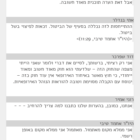
אבל זאת הערה תוכנית מאוד חשובה.
אתי בנדלר
¶
ההתייחסות לזה נכללה בסעיף של הביטול. זכאות לפיצוי בשל
ביטול.
<(היו"ר אחמד טיבי, 11:29)>
דוד שפרכר
¶
אני רק רציתי, ברשותך, לסיים את דברי ולומר שאני הייתי
מצפה שהחוק הזה – שלדעתי הוא חוק מאוד חשוב ומאוד
ייחודי, כי חוץ מאשר באיחוד האירופאי אין עוד חוק כזה –
ינוסח עם הקבלה מסוימת וטובה להוראות הנוהל האירופאיות.
רוני אמיר
¶
אנחנו, כמובן, בהערות שלנו כתבנו למה צריך להרחיב - - -
היו"ר אחמד טיבי
¶
אני ממלא מקום מאתמול. מאתמול אני ממלא מקום באופן
רשמי.