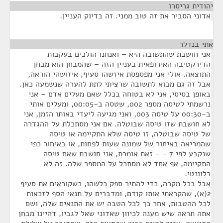
יהודית גריסרו
¶
אדוני הסביר את זה טוב ממני. זה בדיוק העניין.
אתי בנדלר
¶
אני חושבת שהתשובה היא – ואנחנו הולכים בעקבות
הדירקטיבה האירופאית בעניין הזה – שהמבחן הוא מבחן
התוצאה. אולי אני מפספסת איזשהו סעיף, איזושהי הוראה,
אבל זה גם מבוא לתשובה שרציתי לתת להערה שנשמעה כאן.
באופן בסיסי, אני לא בטוחה בכלל שאם מעלים אדם – אני
נרשמתי לטיסה מספר 002, שטסה ב-00:05, ומעלים אותי
ב-00:30 על טיסה 003, ואני מגיעה ליעדי באותו הזמן, אני
לא חושבת שזו טיסה שבוטלה. אם אני מסתכלת על ההגדרה
של טיסה שבוטלה, זו טיסה שלא התקיימה או טיסה
שהמריאה באיחור של שמונה שעות לפחות, או באיחור כפי
שנקבע לפי 7 - - זאת אומרת, אני חושבת שאם טיסה
התקיימה, אף אחד לא מסתכל על המספר שלה. זה לא
רלוונטי.
אבל בכל מקרה, כדי להתיר ספק כלשהו, כשקוראים את סעיף
2(א), שהקראתי אותו קודם, ומדברים על תנאי הסף לזכאות
לכל ההטבות, אחר כך לכל הטבה יש את התנאים שלה, ושם
אתה תראה שיש מענה לכיוון שאדוני שאל לגביו, דהיינו מבחן