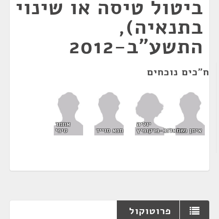
ביטול טיסה או שינוי
בתנאיה),
התשע"ב-2012
ח"כים נוכחים
יוליה
אחמד
שמאלוב-ברקוביץ
איתן כבל
חנא סוייד
טיבי
פרוטוקול