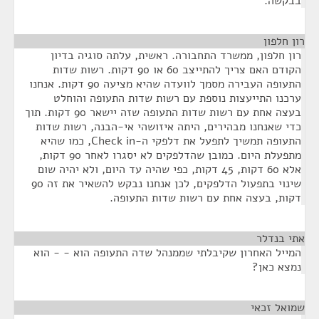
בבקשה.
רון חלפון
¶
רון חלפון, ממשרד התחבורה. ראשית, עלתה סוגיה בדיון
הקודם האם צריך להתייצב 60 או 90 דקות. רשות שדות
התעופה העבירה מסמך לוועדה שהיא מציעה 90 דקות. אנחנו
ערכנו התייעצות נוספת עם רשות שדות התעופה והוחלט
בעצה אחת עם רשות שדות התעופה שזה יישאר 90 דקות. תוך
כדי שאנחנו מבהירים, היתה איזושהי אי-הבנה, רשות שדות
התעופה תמשיך לתפעל את דלפקי ה-Check in, כמו שהיא
מתפעלת היום. כמובן שהדלפקים לא יסגרו לאחר 90 דקות,
אלא 60 דקות, 45 דקות, כפי שהיה עד היום, ולא יהיה שום
שינוי בתפעול הדלפקים, לכן אנחנו נבקש להשאיר את זה 90
דקות, בעצה אחת עם רשות שדות התעופה.
אתי בנדלר
¶
המייל האחרון שקיבלתי שממנהל שדה התעופה הוא - - הוא
נמצא כאן?
שמואל זכאי
¶