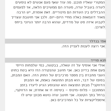
המקורי שאליו תוכנן. מה עוד שאף פעם אנשים לא נוסעים
לשדה בשביל שדה, משדה הם ממשיכים הלאה, אז לפעמים
ההבדלים בין השדות הם מינוריים. זאת אומרת, יש הרבה
מאוד דוגמאות כאלה מחיי היום-יום. ולכן אני חושבת שצריך
לקבוע איזה סט של מדדים, שהוא הרבה יותר הגיוני ביחס
לצרכן.
אתי בנדלר
¶
אני רוצה לענות לעניין הזה.
חנא סוייד
¶
אולי אני אוסיף על זה שאלה, בבקשה, כמי שלפחות הייתי
פעם אחת בדיון כאן. אני חושב שהנקודה הזו היא בטח כחוט
השני מחברת בין מספר מרכיבים של החוק הזה. האם המבחן,
בסופו של דבר, הוא מבחן התוצאה באמת, או המבחן
הדווקני? מבחן התוצאה הוא שהנוסע הגיע ליעדו בזמן
המתוכנן – פלוס-מינוס – בטיסה זו או אחרת; או הדווקני,
ברחל בתך הקטנה. אני חושב שזה נושא מכונן שיש לו
אימפליקציות על כל המרכיבים כאן.