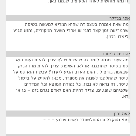
דוגמא מוחשית לאחד הסעיפים שנמנו כאן.
אתי בנדלר
¶
מה שאת אומרת בעצם זה שהוא המריא למעשה בטיסה
שהמריאה זמן קצר לפני או אחרי השעה המקורית, והוא הגיע
ליעדו בזמן.
יהודית גריסרו
¶
מה שאני מנסה לומר זה שהשיפוט לא צריך להיות האם הוא
טס בטיסה שתוכננה או לא. השיפוט צריך להיות מהו הנזק
שבאמת נגרם לו. האם האדם הגיע ליעדו? עכשיו הוא טס על
טיסה שהחלטנו לשנות את מספרה, מכאן להקיש על ביטול
טיסה, זה נראה לא נכון. כל נקודת המוצא וכל המדדים
שלפיהם שופטים, צריך להיות האם לאדם נגרם נזק – כן או
לא.
לאה ורון
¶
מתי מתקבלות ההחלטות? באמת שבוע - - -