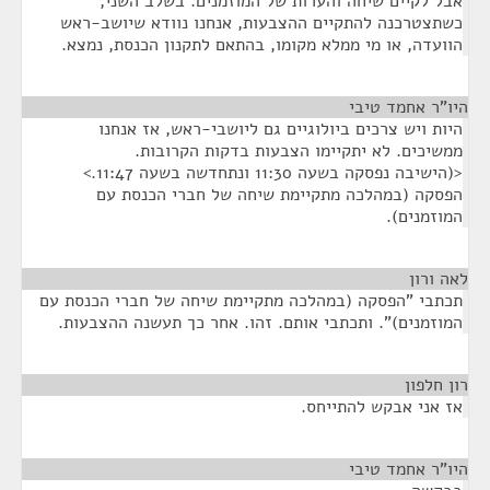
אבל לקיים שיחה והערות של המוזמנים. בשלב השני,
כשתצטרכנה להתקיים ההצבעות, אנחנו נוודא שיושב-ראש
הוועדה, או מי ממלא מקומו, בהתאם לתקנון הכנסת, נמצא.
היו"ר אחמד טיבי
¶
היות ויש צרכים ביולוגיים גם ליושבי-ראש, אז אנחנו
ממשיכים. לא יתקיימו הצבעות בדקות הקרובות.
<(הישיבה נפסקה בשעה 11:30 ונתחדשה בשעה 11:47.>
הפסקה (במהלכה מתקיימת שיחה של חברי הכנסת עם
המוזמנים).
לאה ורון
¶
תכתבי "הפסקה (במהלכה מתקיימת שיחה של חברי הכנסת עם
המוזמנים)". ותכתבי אותם. זהו. אחר כך תעשנה ההצבעות.
רון חלפון
¶
אז אני אבקש להתייחס.
היו"ר אחמד טיבי
¶