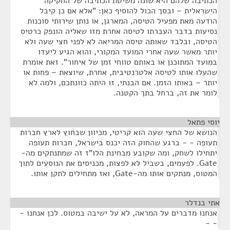
הכתיבה שלהם היא שונה משיטת הכתיבה של החקיקה
הישראלית – ובסך הכול להוסיף כאן: "אלא אם כן קיבל
הודעה מאת מפעיל הטיסה, המארגן, או נותן שירותי סוכנות
נסיעות בדבר העברתו לטיסה אחרת מזו שאליה הונפק כרטיס
הטיסה, ובלבד שאותה טיסה המריאה לא לפני חצי שעה ולא
יותר מאשר שעה אחרי המועד המקורי, והוא הגיע ליעדו
במועד המתוכנן או באותם טווחי זמן של איחור". זאת אומרת
שהעלו אותו לטיסה אלטרנטיבית, אחרת, שיוצאת – פחות או
יותר – באותו הזמן. אם הבנתי, זו היתה כוונתכם, ולמה לא
לומר את זה, ברחל בתך הקטנה.
יוסי פתאל
¶
הנושא של החצי שעה הוא קריטי, מכיוון שבחוץ לארץ חברות
תעופה - - ברגע שהחוק הזה יכנס בישראל, חברות תעופה
יתחילו לשחק, ומה שקובע מבחינת הלו"ז זה שמתנתקים מה-
Gate. לפעמים, בשביל לא לפצות, מכניסים את הנוסעים לתוך
המטוס, מנתקים אותו מה-Gate, ואז מתחילים לתקן אותו.
אתי בנדלר
¶
אנחנו מדברים על המראה, לא על ישיבה במטוס. לכן אנחנו -
- -